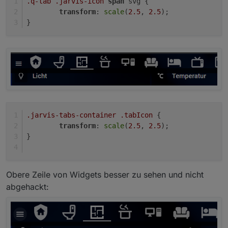
.q-tab
.jarvis-icon
span
 svg {
        padding: 0px 0px 5px 0px;

transform
: 
scale
(
2.5
, 
2.5
);
}
.jarvis-tabs-container
.tabIcon
 {
transform
: 
scale
(
2.5
, 
2.5
);
}
Obere Zeile von Widgets besser zu sehen und nicht
abgehackt: