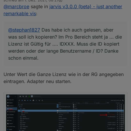
werden oder der lange Benutzername / ID? Danke
zuletzt editiert von sigi234
12. Jan. 2021, 09:36
@
marcbroe
sagte in
jarvis v3.0.0 (beta) - just another
schon einmal.
remarkable vis
:
@
stephan1827
Das habe ich auch gelesen, aber
was soll ich kopieren? Im Pro Bereich steht ja ... die
Lizenz ist Gültig für .... IDXXX. Muss die ID kopiert
werden oder der lange Benutzername / ID? Danke
schon einmal.
Unter Wert die Ganze Lizenz wie in der RG angegeben
eintragen. Adapter neu starten.