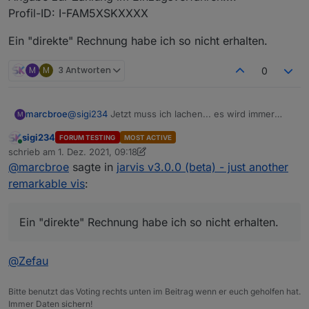
Profil-ID: I-FAM5XSKXXXX
Ein "direkte" Rechnung habe ich so nicht erhalten.
M
M
3 Antworten
0
@
sigi234
Jetzt muss ich lachen... es wird immer
marcbroe
M
verrückter :-P Also das einzige was ich habe ist, die
sigi234
FORUM TESTING
MOST ACTIVE
Bestätigung von Paypal und dort stehen folgende
Transaktionscode: 1DJ59664Y78XXXXXX
Online
schrieb am
1. Dez. 2021, 09:18
Daten die eventuell in Frage kommen könnten:
oder
zuletzt editiert von sigi234
12. Jan. 2021, 10:18
@
marcbroe
sagte in
jarvis v3.0.0 (beta) - just another
Angabe zur Zahlung im Einzugsverfahren....
Ein "direkte" Rechnung habe ich so nicht erhalten.
Profil-ID: I-FAM5XSKXXXX
remarkable vis
:
Ein "direkte" Rechnung habe ich so nicht erhalten.
@
Zefau
Bitte benutzt das Voting rechts unten im Beitrag wenn er euch geholfen hat.
Immer Daten sichern!