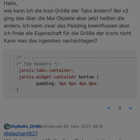
Offline
Hallo,
wie kann ich die Icon Größe der Tabs ändern? Bei v2
ging das über die Mui Objekte aber jetzt heißen die
anders. Ich kann zwar das Padding beeinflussen aber
ich finde die Eigenschaft für die Größe der Icons nicht.
Kann man das irgendwo nachschlagen?
/* ----------------------------------------------
/* Top headers */
.jarvis-tabs-container
,
.jarvis-widget-container
button
 {
padding
: 
4px
8px
4px
8px
;
}
0
SlipKoRn_DH88
schrieb am
30. Nov. 2021, 08:10
S
zuletzt editiert von
Offline
@
stephan1827