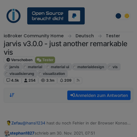
Weiter zum Inhalt
ioBroker Community Home
Deutsch
Tester
jarvis v3.0.0 - just another remarkable
vis
Verschoben
Tester
jarvis
material
material ui
materialdesign
vis
visualisierung
visualization
4.5k
254
3.1m
209
Anmelden zum Antworten
Zefau
@
hansi1234
hast du noch Fehler in der Browser Konsole
(via F12)?
stephan1827
schrieb am
30. Nov. 2021, 07:51
zuletzt editiert von