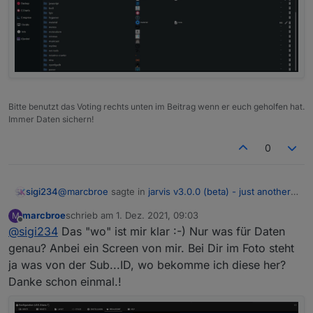
Bitte benutzt das Voting rechts unten im Beitrag wenn er euch geholfen hat.
Immer Daten sichern!
0
@
marcbroe
sagte in
jarvis v3.0.0 (beta) - just another
sigi234
remarkable vis
:
marcbroe
schrieb am
1. Dez. 2021, 09:03
M
zuletzt editiert von
Offline
@
sigi234
Das "wo" ist mir klar :-) Nur was für Daten
@
stephan1827
Das habe ich auch gelesen, aber
was soll ich kopieren? Im Pro Bereich steht ja ...
genau? Anbei ein Screen von mir. Bei Dir im Foto steht
Unter Wert die Ganze Lizenz wie in der RG angegeben
die Lizenz ist Gültig für .... IDXXX. Muss die ID
ja was von der Sub...ID, wo bekomme ich diese her?
eintragen. Adapter neu starten.
kopiert werden oder der lange Benutzername /
Danke schon einmal.!
ID? Danke schon einmal.