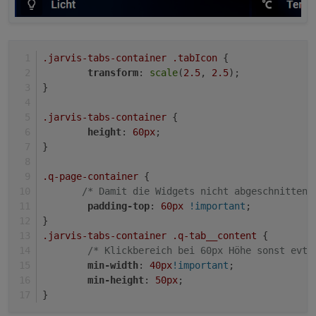
.jarvis-tabs-container
.tabIcon
 {
transform
: 
scale
(
2.5
, 
2.5
);
}
.jarvis-tabs-container
 {
height
: 
60px
;
}
.q-page-container
 { 
/* Damit die Widgets nicht abgeschnitten 
padding-top
: 
60px
!important
;
}
.jarvis-tabs-container
.q-tab__content
 {
/* Klickbereich bei 60px Höhe sonst evtl
min-width
: 
40px
!important
;
min-height
: 
50px
;
}