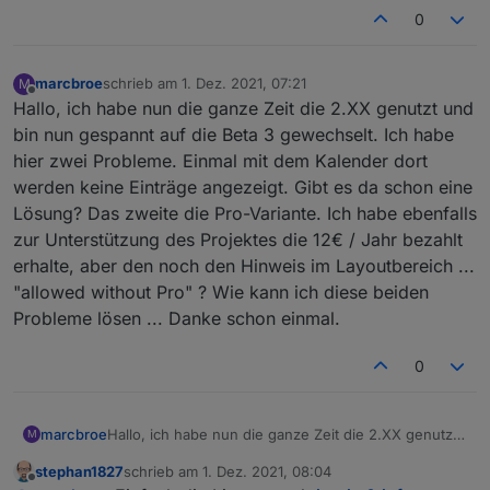
0
marcbroe
schrieb am
1. Dez. 2021, 07:21
M
zuletzt editiert von
Offline
Hallo, ich habe nun die ganze Zeit die 2.XX genutzt und
bin nun gespannt auf die Beta 3 gewechselt. Ich habe
hier zwei Probleme. Einmal mit dem Kalender dort
werden keine Einträge angezeigt. Gibt es da schon eine
Lösung? Das zweite die Pro-Variante. Ich habe ebenfalls
zur Unterstützung des Projektes die 12€ / Jahr bezahlt
erhalte, aber den noch den Hinweis im Layoutbereich ...
"allowed without Pro" ? Wie kann ich diese beiden
Probleme lösen ... Danke schon einmal.
0
marcbroe
Hallo, ich habe nun die ganze Zeit die 2.XX genutzt
M
und bin nun gespannt auf die Beta 3 gewechselt.
stephan1827
schrieb am
1. Dez. 2021, 08:04
Ich habe hier zwei Probleme. Einmal mit dem
zuletzt editiert von
Offline