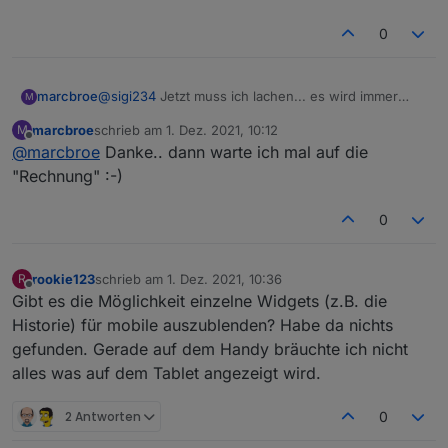
0
@
sigi234
Jetzt muss ich lachen... es wird immer
marcbroe
M
verrückter :-P Also das einzige was ich habe ist, die
marcbroe
schrieb am
1. Dez. 2021, 10:12
M
Bestätigung von Paypal und dort stehen folgende
Transaktionscode: 1DJ59664Y78XXXXXX
zuletzt editiert von
Offline
@
marcbroe
Danke.. dann warte ich mal auf die
Daten die eventuell in Frage kommen könnten:
oder
Angabe zur Zahlung im Einzugsverfahren....
Ein "direkte" Rechnung habe ich so nicht erhalten.
"Rechnung" :-)
Profil-ID: I-FAM5XSKXXXX
0
rookie123
schrieb am
1. Dez. 2021, 10:36
R
zuletzt editiert von
Offline
Gibt es die Möglichkeit einzelne Widgets (z.B. die
Historie) für mobile auszublenden? Habe da nichts
gefunden. Gerade auf dem Handy bräuchte ich nicht
alles was auf dem Tablet angezeigt wird.
2 Antworten
0