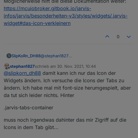
Möglicherweise hilft die diese Dokumentation weiter:
https://mcuiobroker.gitbook.io/jarvis-
infos/jarvis/besonderheiten-v3/styles/widgets/.jarvis-
widget#das-icon-verkleinern
0
SlipKoRn_DH88
@
stephan1827
S
Möglicherweise hilft die diese Dokumentation
stephan1827
schrieb am
30. Nov. 2021, 10:44
weiter:
zuletzt editiert von
Offline
@
slipkorn_dh88
damit kann ich nur das Icon der
https://mcuiobroker.gitbook.io/jarvis-
infos/jarvis/besonderheiten-
Widgets ändern. Ich versuche die Icons der Tabs zu
v3/styles/widgets/.jarvis-widget#das-icon-
ändern. Ich habe mal mit font-size herumgespielt, aber
verkleinern
da tut sich leider nichts. Hinter
.jarvis-tabs-container
muss noch irgendwas dahinter das mir Zigriff auf die
Icons in dem Tab gibt...