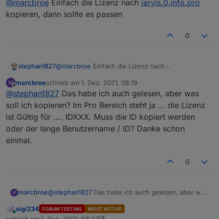
@
marcbroe
Einfach die Lizenz nach
jarvis.0.info.pro
Kalender dort werden keine Einträge angezeigt. Gibt
es da schon eine Lösung? Das zweite die Pro-
kopieren, dann sollte es passen
Variante. Ich habe ebenfalls zur Unterstützung des
Projektes die 12€ / Jahr bezahlt erhalte, aber den
0
noch den Hinweis im Layoutbereich ... "allowed
without Pro" ? Wie kann ich diese beiden Probleme
lösen ... Danke schon einmal.
stephan1827
@
marcbroe
Einfach die Lizenz nach
jarvis.0.info.pro
kopieren, dann sollte es passen
marcbroe
schrieb am
1. Dez. 2021, 08:19
M
zuletzt editiert von
Offline
@
stephan1827
Das habe ich auch gelesen, aber was
soll ich kopieren? Im Pro Bereich steht ja ... die Lizenz
ist Gültig für .... IDXXX. Muss die ID kopiert werden
oder der lange Benutzername / ID? Danke schon
einmal.
0
marcbroe
@
stephan1827
Das habe ich auch gelesen, aber was
M
soll ich kopieren? Im Pro Bereich steht ja ... die
sigi234
FORUM TESTING
MOST ACTIVE
Lizenz ist Gültig für .... IDXXX. Muss die ID kopiert
Online
schrieb am
1. Dez. 2021, 08:27