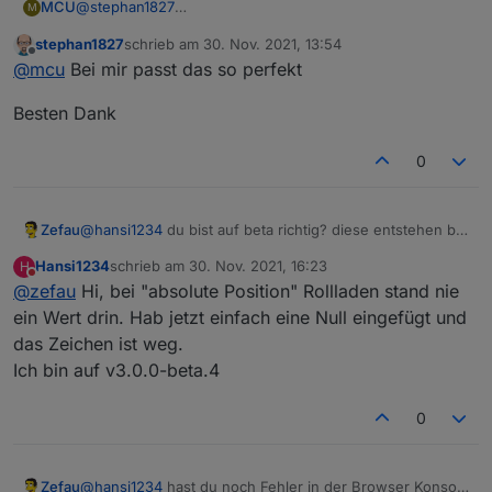
@
stephan1827
MCU
M
So weit bin ich, ist aber noch nicht optimal:
stephan1827
schrieb am
30. Nov. 2021, 13:54
.q-tab .jarvis-icon span svg {

zuletzt editiert von
Offline
@
mcu
Bei mir passt das so perfekt
	transform: scale(2.5, 2.5);

Besten Dank
0
.jarvis-tabs-container .tabIcon {

	transform: scale(2.5, 2.5);

Obere Zeile von Widgets besser zu sehen und nicht
}

Zefau
@
hansi1234
du bist auf beta richtig? diese entstehen bei
abgehackt:
null
Werten. Was für einen Wert haben die
.jarvis-tabs-container .tabIcon {

Hansi1234
schrieb am
30. Nov. 2021, 16:23
H
Datenpunkte bei dir?
	transform: scale(2.5, 2.5);

zuletzt editiert von
Nicht stören
@
zefau
Hi, bei "absolute Position" Rollladen stand nie
->
}

ein Wert drin. Hab jetzt einfach eine Null eingefügt und
In die Doku aufgenommen:
.jarvis-tabs-container {

das Zeichen ist weg.
https://mcuiobroker.gitbook.io/jarvis-
	height: 60px;

Ich bin auf v3.0.0-beta.4
infos/jarvis/besonderheiten-v3/styles/tabs/tab-
}

icons#icons-vergroessert-darstellen-und-zeile-
vergroessern
0
.q-page-container { 

       /* Damit die Widgets nicht abgeschnitten 
	padding-top: 60px !important;

}

Zefau
@
hansi1234
hast du noch Fehler in der Browser Konsole