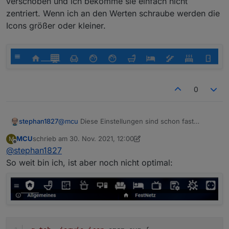
verschoben und ich bekomme sie einfach nicht
zentriert. Wenn ich an den Werten schraube werden die
Icons größer oder kleiner.
0
@
mcu
Diese Einstellungen sind schon fast
stephan1827
perfekt
MCU
schrieb am
30. Nov. 2021, 12:00
M
/* ---------------------------------------
zuletzt editiert von MCU
Offline
@
stephan1827
/* Top headers */

Allerdings sind die Icons noch leicht nach unten
.jarvis-tabs-container

So weit bin ich, ist aber noch nicht optimal:
verschoben und ich bekomme sie einfach nicht
{

zentriert. Wenn ich an den Werten schraube
	height: 60px;

werden die Icons größer oder kleiner.
}

.jarvis-tabs-container svg

{

	height: 40px;

	width: 60px;
