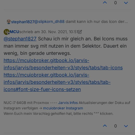
0
@
slipkorn_dh88
damit kann ich nur das Icon der
stephan1827
Widgets ändern. Ich versuche die Icons der Tabs
MCU
schrieb am
30. Nov. 2021, 10:51
M
zu ändern. Ich habe mal mit font-size
.jarvis-tabs-container
zuletzt editiert von MCU
Offline
@
stephan1827
Schau ich mir gleich an. Bei Icons muss
herumgespielt, aber da tut sich leider nichts.
Hinter
muss noch irgendwas dahinter das mir Zigriff auf
man immer svg mit nutzen in dem Selektor. Dauert ein
die Icons in dem Tab gibt...
wenig, bin gerade unterwegs.
https://mcuiobroker.gitbook.io/jarvis-
infos/jarvis/besonderheiten-v3/styles/tabs/tab-icons
https://mcuiobroker.gitbook.io/jarvis-
infos/jarvis/besonderheiten-v3/styles/tabs/tab-
icons#font-size-fuer-icons-setzen
NUC i7 64GB mit Proxmox ----
Jarvis Infos
Aktualisierungen der Doku auf
Instagram verfolgen ->
mcuiobroker Instagram
Wenn Euch mein Vorschlag geholfen hat, bitte rechts "^" klicken.
0