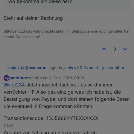
wo bekomme ich diese her?
Steht auf deiner Rechnung
Bitte benutzt das Voting rechts unten im Beitrag wenn er euch geholfen hat.
Immer Daten sichern!
0
@
marcbroe
sagte in
jarvis v3.0.0 (beta) - just another
sigi234
remarkable vis
:
marcbroe
schrieb am
1. Dez. 2021, 09:16
M
zuletzt editiert von
Offline
@
sigi234
Jetzt muss ich lachen... es wird immer
wo bekomme ich diese her?
verrückter :-P Also das einzige was ich habe ist, die
Bestätigung von Paypal und dort stehen folgende Daten
Steht auf deiner Rechnung
die eventuell in Frage kommen könnten:
Transaktionscode: 1DJ59664Y78XXXXXX
oder
Angabe zur Zahlung im Einzugsverfahren....