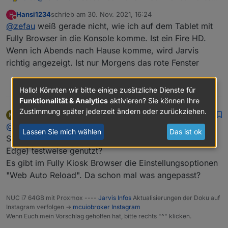
.jarvis-tabs-container .q-tab__content {

(via F12)?
Hansi1234
schrieb am
30. Nov. 2021, 16:24
H
	/* Klickbereich bei 60px Höhe sonst evtl 
zuletzt editiert von
Nicht stören
	min-width: 40px!important;

@
zefau
weiß gerade nicht, wie ich auf dem Tablet mit
	min-height: 50px;

Fully Browser in die Konsole komme. Ist ein Fire HD.
Wenn ich Abends nach Hause komme, wird Jarvis
richtig angezeigt. Ist nur Morgens das rote Fenster
0
Hallo! Könnten wir bitte einige zusätzliche Dienste für
Funktionalität & Analytics
aktivieren? Sie können Ihre
Zustimmung später jederzeit ändern oder zurückziehen.
MCU
schrieb am
30. Nov. 2021, 17:00
M
zuletzt editiert von MCU
Offline
@
hansi1234
Der Fully Browser hat keine Console(F12).
Lassen Sie mich wählen
Das ist ok
Schon mal einen anderen Browser (Chrome, Firefox,
Edge) testweise genutzt?
Es gibt im Fully Kiosk Browser die Einstellungsoptionen
"Web Auto Reload". Da schon mal was angepasst?
NUC i7 64GB mit Proxmox ----
Jarvis Infos
Aktualisierungen der Doku auf
Instagram verfolgen ->
mcuiobroker Instagram
Wenn Euch mein Vorschlag geholfen hat, bitte rechts "^" klicken.