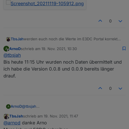
0
werden euch noch die Werte im E3DC Portal korrekt
TbsJah
angezeigt?
ArnoD
schrieb am
19. Nov. 2021, 10:30
A
Eventuell nur Zufall aber seit dem Update auf die 0.0.8
zuletzt editiert von
Offline
@
tbsjah
werden keine Daten mehr an E3DC geliefert
Bis heute 11:15 Uhr wurden noch Daten übermittelt und
ich habe die Version 0.0.8 und 0.0.9 bereits länger
Der Verlauf wird scheinbar nicht mehr aufgezeichnet.
drauf.
Auswertung Grafana
0
ArnoD
@
tbsjah
A
Bis heute 11:15 Uhr wurden noch Daten übermittelt und
TbsJah
schrieb am
19. Nov. 2021, 11:47
ich habe die Version 0.0.8 und 0.0.9 bereits länger
zuletzt editiert von
Offline
@
arnod
danke Arno
drauf.