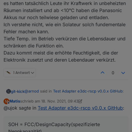
es hatten tatsächlich Leute ihr Kraftwerk in unbeheizten
Räumen installiert und ab <10°C haben die Panasonic
Akkus nur noch teilwiese geladen und entladen.
Ich verstehe nicht, wie ein Solateur solch fundementale
Fehler machen kann.
Tiefe Temp. im Betrieb verkürzen die Lebensdauer und
schränken die Funktion ein.
Dazu kommt meist die erhöhte Feuchtigkeit, die der
Elektronik zusetzt und deren Lebendauer verkürzt.
1 Antwort
0
@
arnod
said in
Test Adapter e3dc-rscp v0.0.x GitHub
:
git-kick
Matis
schrieb am
18. Nov. 2021, 09:43
M
zuletzt editiert von Matis
Offline
@ujok sagte in
Bin mir jetzt nicht sicher, aber war e3dc-
Test Adapter e3dc-rscp v0.0.x GitHub
:
rscp.0.BAT.BAT#0.FCC nicht mit "Maximale
FCC und RC waren noch nicht übersetzt, kann ich
Kapazität [Ah]" übersetzt und
aber gerne einfügen.
SOH = FCC/DesignCapacity(spezifizierte
e3dc-rscp.0.BAT.BAT#0.RC mit "Verbleibende
FCC = full charge capacity = das, was der Akku z.Zt.
Kapazität [Ah]" ?
Nennkapazität)