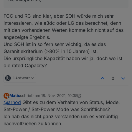
abgeben kann, wenn er zuvor voll aufgeladen war.
Aktuell steht dort FCC und RC.
RC = remaining capacity = das, was der Akku
ausgehen vom momentanen Ladezustand abgeben
FCC und RC sind klar, aber SOH würde mich sehr
kann.
interessieren, wie e3dc oder LG das berechnet, denn
SOH = FCC/DesignCapacity(spezifizierte
mit den vorhandenen Werten komme ich nicht auf das
Nennkapazität)
Ist das in etwa richtig?
angezeigte Ergebnis.
Und SOH ist in so fern sehr wichtig, da es das
Garanitiekriterium (>80% in 10 Jahren) ist.
Die ursprüngliche Kapazität haben wir ja, doch wo ist
die rated Capacity?
1 Antwort
0
Matis
schrieb am
18. Nov. 2021, 10:35
M
zuletzt editiert von Matis
Offline
@
arnod
Gibt es zu dem Verhalten von Status, Mode,
Set-Power / Set-Power Mode was Schriftliches?
Ich hab das nicht ganz verstanden um es vernünftig
nachvollziehen zu können.