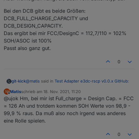
Bei den DCB gibt es beide Größen:
DCB_FULL_CHARGE_CAPACITY und
DCB_DESIGN_CAPACITY.
Das ergibt bei mir FCC/DesignC = 112,7/110 = 102%
SOH/ASOC ist 100%
Passt also ganz gut.
0
@
matis
said in
Test Adapter e3dc-rscp v0.0.x GitHub
:
git-kick
Matis
schrieb am
18. Nov. 2021, 11:20
M
zuletzt editiert von
Offline
@ujok Hm, bei mir ist Full_charge = Design Cap. = FCC
Und SOH ist in so fern sehr wichtig, da es das
Garanitiekriterium (>80% in 10 Jahren) ist.
= 126 Ah und trotdem kommen SOH Werte von 98,9 -
Kennst du die spezifizierte Nennspannung? Ich frage,
Die ursprüngliche Kapazität haben wir ja, doch wo
99,9 % raus. Da muß also noch irgend was anderes
weil die SPECIFIED_CAPACITY in [Wh] angegeben ist,
ist die rated Capacity?
eine Rolle spielen.
aber die FCC in [Ah] - das könnte man mit der
Bei den DCB gibt es beide Größen:
Spannung umrechnen (V*Ah = Wh).
DCB_FULL_CHARGE_CAPACITY und
Nach meiner Rechnung müsste die Nennspannung um
DCB_DESIGN_CAPACITY.
0
die 50 V liegen.
Das ergibt bei mir FCC/DesignC = 112,7/110 = 102%