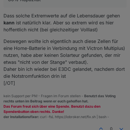
Dazu kommt meist die erhöhte Feuchtigkeit, die der
Elektronik zusetzt und deren Lebendauer verkürzt.
Dass solche Extremwerte auf die Lebensdauer gehen
kann
ist natürlich klar. Aber so extrem wird es hier
hoffentlich nicht (bei gleichzeitiger Volllast)
Deswegen wollte ich eigentlich auch diese Zellen für
eine Home-Batterie in Verbindung mit Victron Multiplus)
nutzen, habe aber keinen Solarteur gefunden, der mir
etwas "nicht von der Stange" verbaut).
Daher bin ich wieder bei E3DC gelandet, nachdem dort
die Notstromfunktion drin ist
[/OT]
kein Support per PN! - Fragen im Forum stellen -
Benutzt das Voting
rechts unten im Beitrag wenn er euch geholfen hat.
Das Forum freut sich über eine Spende. Benutzt dazu den
Spendenbutton oben rechts. Danke!
der Installationsfixer:
curl -fsL https://iobroker.net/fix.sh | bash -
0