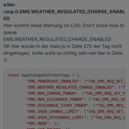
e3dc-
rscp.0.EMS.WEATHER_REGULATED_CHARGE_ENABL
ED
Hier kommt diese Warnung im LOG: Don't know how to
queue
EMS.WEATHER_REGULATED_CHARGE_ENABLED
OK hier wurde in der main.js in Zeile 275 der Tag nicht
eingetragen, sollte wohl so richtig sein wie hier in Zeile
3:
const
 mapChangedIdToSetTags = {

"EMS.POWERSAVE_ENABLED"
: [
"TAG_EMS_REQ_SET_P
"EMS.WEATHER_REGULATED_CHARGE_ENABLED"
: [
"TA
"EMS.MAX_CHARGE_POWER"
: [
"TAG_EMS_REQ_SET_PO
"EMS.MAX_DISCHARGE_POWER"
: [
"TAG_EMS_REQ_SET
"EMS.DISCHARGE_START_POWER"
: [
"TAG_EMS_REQ_S
"EMS.USER_CHARGE_LIMIT"
: [
"TAG_EMS_REQ_SET_P
"EMS.USER_DISCHARGE_LIMIT"
: [
"TAG_EMS_REQ_SE
"EMS.MODE"
: [],
