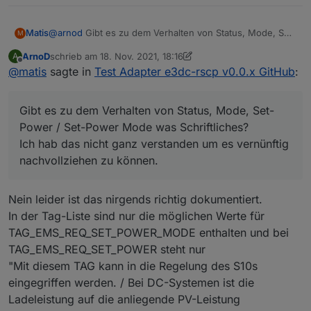
Aber womöglich hängt sie auch vom Batterietyp ab.
SOH/ASOC ist 100%
Passt also ganz gut.
Matis
@
arnod
Gibt es zu dem Verhalten von Status, Mode, Set-
M
Power / Set-Power Mode was Schriftliches?
ArnoD
schrieb am
18. Nov. 2021, 18:16
A
Ich hab das nicht ganz verstanden um es vernünftig
zuletzt editiert von ArnoD
Offline
@
matis
sagte in
Test Adapter e3dc-rscp v0.0.x GitHub
:
nachvollziehen zu können.
Gibt es zu dem Verhalten von Status, Mode, Set-
Power / Set-Power Mode was Schriftliches?
Ich hab das nicht ganz verstanden um es vernünftig
nachvollziehen zu können.
Nein leider ist das nirgends richtig dokumentiert.
In der Tag-Liste sind nur die möglichen Werte für
TAG_EMS_REQ_SET_POWER_MODE enthalten und bei
TAG_EMS_REQ_SET_POWER steht nur
"Mit diesem TAG kann in die Regelung des S10s
eingegriffen werden. / Bei DC-Systemen ist die
Ladeleistung auf die anliegende PV-Leistung