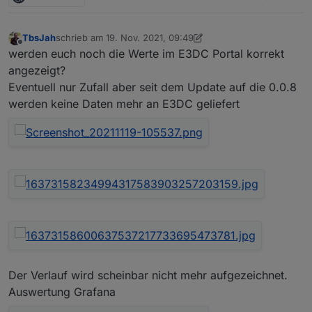
TbsJah
schrieb am
19. Nov. 2021, 09:49
zuletzt editiert von TbsJah
Offline
werden euch noch die Werte im E3DC Portal korrekt
angezeigt?
Eventuell nur Zufall aber seit dem Update auf die 0.0.8
werden keine Daten mehr an E3DC geliefert
Der Verlauf wird scheinbar nicht mehr aufgezeichnet.
Auswertung Grafana