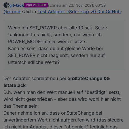
git-kick
schrieb am
23. Nov. 2021, 06:59
DEVELOPER
zuletzt editiert von
Offline
Gibt es zu dem Verhalten von Status, Mode, Set-
@
arnod
said in
Test Adapter e3dc-rscp v0.0.x GitHub
:
Power / Set-Power Mode was Schriftliches?
Nein leider ist das nirgends richtig dokumentiert.
Ich hab das nicht ganz verstanden um es
In der Tag-Liste sind nur die möglichen Werte für
Wenn ich SET_POWER aber alle 10 sek. Setze
vernünftig nachvollziehen zu können.
TAG_EMS_REQ_SET_POWER_MODE enthalten und bei
Wenn ich SET_POWER aber alle 10 sek. Setze
funktioniert es nicht, sondern, nur wenn ich
TAG_EMS_REQ_SET_POWER steht nur
funktioniert es nicht, sondern, nur wenn ich
POWER_MODE immer wieder setze.
"Mit diesem TAG kann in die Regelung des S10s
POWER_MODE immer wieder setze.
Wollte es eigentlich bei PV Leistung mal testen, aber
Kann es sein, dass du auf gleiche Werte bei
eingegriffen werden. / Bei DC-Systemen ist die
Kann es sein, dass du auf gleiche Werte bei
man glaubt es kaum, seit dem Scheint die Sonne nicht
Ladeleistung auf die anliegende PV-Leistung
SET_POWER nicht reagierst, sondern nur auf
mehr
SET_POWER nicht reagierst, sondern nur auf
beschränkt, bei AC und Hybrid-Systemen kann die
unterschiedliche Werte?
unterschiedliche Werte?
Ladeleistung auch größer der PV-Leistung sein. /
Achtung: Wenn mit diesem Kommando eingegriffen
wird, wird eine eventuell gesetzte
Der Adapter schreibt neu bei
onStateChange &&
Einspeisereduzierung NICHT beachtet! / Achtung: Das
!state.ack
Kommando muss mindestens alle 30 Sekunden gesetzt
D.h. wenn man den Wert manuell auf "bestätigt" setzt,
werden, ansonsten geht das EMS in den Normalmodus.
"
wird nicht geschrieben - aber das wird wohl hier nicht
das Thema sein.
Daher nehme ich an, dass onStateChange bei
unverändertem Wert nicht aufgerufen wird (das steuere
ich nicht im Adapter, dieser "abonniert" lediglich das