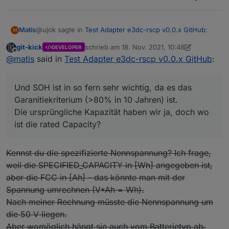
@ujok sagte in
Test Adapter e3dc-rscp v0.0.x GitHub
:
Matis
M
git-kick
schrieb am
18. Nov. 2021, 10:48
DEVELOPER
zuletzt editiert von git-kick
Offline
SOH = FCC/DesignCapacity(spezifizierte
@
matis
said in
Test Adapter e3dc-rscp v0.0.x GitHub
:
Nennkapazität)
FCC und RC sind klar, aber SOH würde mich sehr
interessieren, wie e3dc oder LG das berechnet, denn mit
Und SOH ist in so fern sehr wichtig, da es das
den vorhandenen Werten komme ich nicht auf das
Garanitiekriterium (>80% in 10 Jahren) ist.
angezeigte Ergebnis.
Die ursprüngliche Kapazität haben wir ja, doch wo
Und SOH ist in so fern sehr wichtig, da es das
ist die rated Capacity?
Garanitiekriterium (>80% in 10 Jahren) ist.
Die ursprüngliche Kapazität haben wir ja, doch wo ist die
rated Capacity?
Kennst du die spezifizierte Nennspannung? Ich frage,
weil die SPECIFIED_CAPACITY in [Wh] angegeben ist,
aber die FCC in [Ah] - das könnte man mit der
Spannung umrechnen (V*Ah = Wh).
Nach meiner Rechnung müsste die Nennspannung um
die 50 V liegen.
Aber womöglich hängt sie auch vom Batterietyp ab.