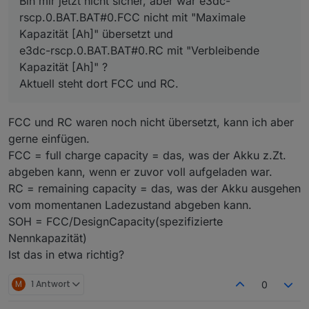
Bin mir jetzt nicht sicher, aber war e3dc-
rscp.0.BAT.BAT#0.FCC nicht mit "Maximale
Kapazität [Ah]" übersetzt und
e3dc-rscp.0.BAT.BAT#0.RC mit "Verbleibende
Kapazität [Ah]" ?
Aktuell steht dort FCC und RC.
FCC und RC waren noch nicht übersetzt, kann ich aber
gerne einfügen.
FCC = full charge capacity = das, was der Akku z.Zt.
abgeben kann, wenn er zuvor voll aufgeladen war.
RC = remaining capacity = das, was der Akku ausgehen
vom momentanen Ladezustand abgeben kann.
SOH = FCC/DesignCapacity(spezifizierte
Nennkapazität)
Ist das in etwa richtig?
M
1 Antwort
0