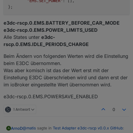
"EMS.SET_POWER"
: [],

e3dc-rscp.0.EMS.BATTERY_BEFORE_CAR_MODE
e3dc-rscp.0.EMS.POWER_LIMITS_USED
Alle States unter
e3dc-
rscp.0.EMS.IDLE_PERIODS_CHARGE
Beim Ändern von folgenden Werten wird die Einstellung
beim E3DC übernommen.
Was aber komisch ist das der Wert erst mit der
Einstellung E3DC überschrieben wird und dann erst der
im ioBroker eingestellte Wert übernommen wird.
e3dc-rscp.0.EMS.POWERSAVE_ENABLED
1 Antwort
0
@
matis
sagte in
Test Adapter e3dc-rscp v0.0.x GitHub
:
ArnoD
A