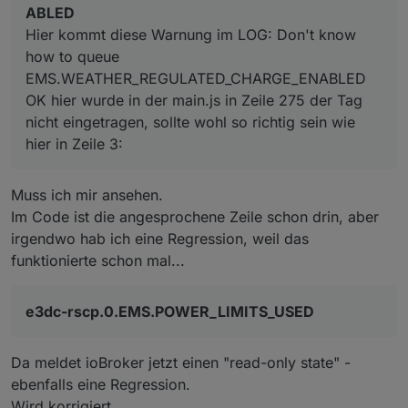
3:
	"EMS.MODE": [],

ABLED
	"EMS.SET_POWER": [],

Hier kommt diese Warnung im LOG: Don't know
how to queue
EMS.WEATHER_REGULATED_CHARGE_ENABLED
OK hier wurde in der main.js in Zeile 275 der Tag
nicht eingetragen, sollte wohl so richtig sein wie
hier in Zeile 3:
Muss ich mir ansehen.
Im Code ist die angesprochene Zeile schon drin, aber
irgendwo hab ich eine Regression, weil das
funktionierte schon mal...
e3dc-rscp.0.EMS.POWER_LIMITS_USED
Da meldet ioBroker jetzt einen "read-only state" -
ebenfalls eine Regression.
Wird korrigiert.