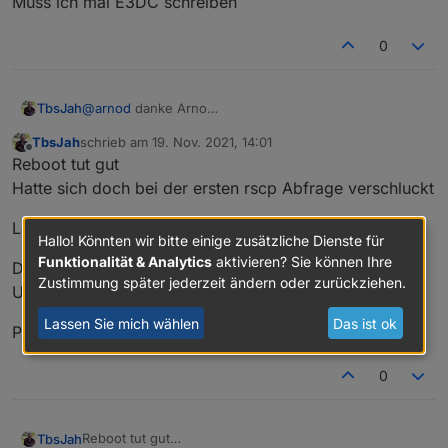
Muss ich mal E3DC schreiben
0
TbsJah
@
arnod
danke Arno
Muss ich mal E3DC schreiben
TbsJah
schrieb am
19. Nov. 2021, 14:01
zuletzt editiert von
Offline
Reboot tut gut
Hatte sich doch bei der ersten rscp Abfrage verschluckt
Läuft wieder
Hallo! Könnten wir bitte einige zusätzliche Dienste für
Funktionalität & Analytics
aktivieren? Sie können Ihre
Danke für die großartige Arbeit
Zustimmung später jederzeit ändern oder zurückziehen.
Und Arno... Was soll ich sagen... Brain halt
Lassen Sie mich wählen
Das ist ok
Planst du die Ablösung des Eba Tools?
0
Reboot tut gut
TbsJah