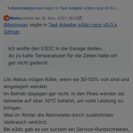
@
arnod
sagte in
Test Adapter e3dc-rscp v0.0.x
Homoran
GitHub
:
Matis
schrieb am
18. Nov. 2021, 09:21
M
zuletzt editiert von Matis
Offline
@
homoran
sagte in
Perfekt.
Test Adapter e3dc-rscp v0.0.x
GitHub
:
Darf ich stänkern?
Ich wollte den E3DC in die Garage stellen.
@ujok sagte in
Test Adapter e3dc-rscp v0.0.x
An zu kalte Temperaturen für die Zellen hatte ich
GitHub
:
gar nicht gedacht.
wo hat schon eine Batterie unter 4°C?
LiIo Akkus mögen Kälte, wenn sie 30-50% voll sind und
Ich wollte den E3DC in die Garage stellen.
eingelagert werden.
An zu kalte Temperaturen für die Zellen hatte ich gar
Im Betrieb dagegen gar nicht. In den Pkws werden sie
nicht gedacht.
teilweise auf über 30°C beheizt, um volle Leistung zu
bringen.
Was im Winter die Reichweite durch zusätzlichen
Verbrauch verkürzt.
Bei e3dc gab es vor kurzem ein Service-Rundschreiben,