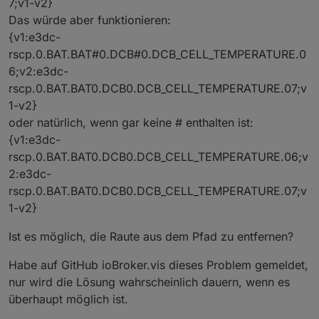
7;v1-v2}
Das würde aber funktionieren:
{v1:e3dc-
rscp.0.BAT.BAT#0.DCB#0.DCB_CELL_TEMPERATURE.0
6;v2:e3dc-
rscp.0.BAT.BAT0.DCB0.DCB_CELL_TEMPERATURE.07;v
1-v2}
oder natürlich, wenn gar keine # enthalten ist:
{v1:e3dc-
rscp.0.BAT.BAT0.DCB0.DCB_CELL_TEMPERATURE.06;v
2:e3dc-
rscp.0.BAT.BAT0.DCB0.DCB_CELL_TEMPERATURE.07;v
1-v2}
Ist es möglich, die Raute aus dem Pfad zu entfernen?
Habe auf GitHub ioBroker.vis dieses Problem gemeldet,
nur wird die Lösung wahrscheinlich dauern, wenn es
überhaupt möglich ist.