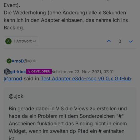
Event).
Die Wiederholung (ohne Änderung) alle x Sekunden
kann ich in den Adapter einbauen, das nehme ich ins
Backlog.
A
1 Antwort
0
@ujok
ArnoD
A
git-kick
schrieb am
23. Nov. 2021, 07:01
DEVELOPER
Bin gerade dabei in VIS die Views zu erstellen und habe
zuletzt editiert von
Offline
@
arnod
said in
Test Adapter e3dc-rscp v0.0.x GitHub
:
da ein Problem mit dem Sonderzeichen "#"
Anscheinen funktioniert das Binding nicht in einem
Ist es möglich, die Raute aus dem Pfad zu entfernen?
Widget, wenn im zweiten dp Pfad ein # enthalten ist.
@ujok
Also diese Formel geht nicht:
Habe auf GitHub ioBroker.vis dieses Problem gemeldet,
{v1:e3dc-
nur wird die Lösung wahrscheinlich dauern, wenn es
Bin gerade dabei in VIS die Views zu erstellen und
rscp.0.BAT.BAT#0.DCB#0.DCB_CELL_TEMPERATURE.06
überhaupt möglich ist.
;v2:e3dc-
habe da ein Problem mit dem Sonderzeichen "#"
rscp.0.BAT.BAT#0.DCB#0.DCB_CELL_TEMPERATURE.07
Anscheinen funktioniert das Binding nicht in einem
;v1-v2}
Widget, wenn im zweiten dp Pfad ein # enthalten
Das würde aber funktionieren:
ist.
{v1:e3dc-