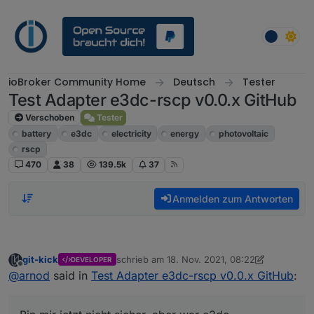
Weiter zum Inhalt
ioBroker Community Home
Deutsch
Tester
Test Adapter e3dc-rscp v0.0.x GitHub
Verschoben
Tester
battery
e3dc
electricity
energy
photovoltaic
rscp
470
38
139.5k
37
Anmelden zum Antworten
git-kick
schrieb am
18. Nov. 2021, 08:22
DEVELOPER
zuletzt editiert von git-kick
Offline
@
arnod
said in
Test Adapter e3dc-rscp v0.0.x GitHub
: