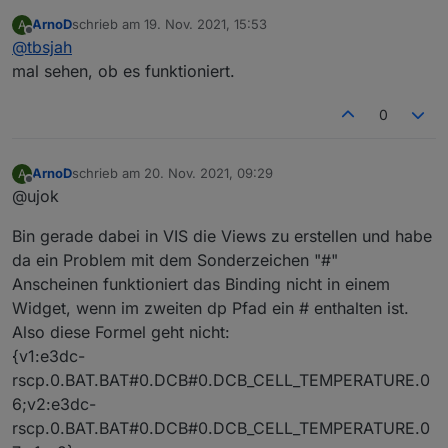
Hatte sich doch bei der ersten rscp Abfrage
ArnoD
schrieb am
19. Nov. 2021, 15:53
A
verschluckt
Läuft wieder
zuletzt editiert von
Offline
@
tbsjah
Danke für die großartige Arbeit
mal sehen, ob es funktioniert.
Und Arno... Was soll ich sagen... Brain halt
Planst du die Ablösung des Eba Tools?
0
ArnoD
schrieb am
20. Nov. 2021, 09:29
A
zuletzt editiert von
Offline
@ujok
Bin gerade dabei in VIS die Views zu erstellen und habe
da ein Problem mit dem Sonderzeichen "#"
Anscheinen funktioniert das Binding nicht in einem
Widget, wenn im zweiten dp Pfad ein # enthalten ist.
Also diese Formel geht nicht:
{v1:e3dc-
rscp.0.BAT.BAT#0.DCB#0.DCB_CELL_TEMPERATURE.0
6;v2:e3dc-
rscp.0.BAT.BAT#0.DCB#0.DCB_CELL_TEMPERATURE.0