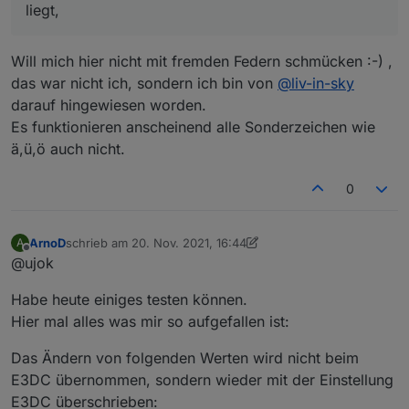
liegt,
rscp.0.BAT.BAT0.DCB0.DCB_CELL_TEMPERATURE.06;v
2:e3dc-
rscp.0.BAT.BAT0.DCB0.DCB_CELL_TEMPERATURE.07;v1
Will mich hier nicht mit fremden Federn schmücken :-) ,
-v2}
das war nicht ich, sondern ich bin von
@
liv-in-sky
darauf hingewiesen worden.
Es funktionieren anscheinend alle Sonderzeichen wie
ä,ü,ö auch nicht.
0
ArnoD
schrieb am
20. Nov. 2021, 16:44
A
zuletzt editiert von ArnoD
Offline
@ujok
Habe heute einiges testen können.
Hier mal alles was mir so aufgefallen ist:
Das Ändern von folgenden Werten wird nicht beim
E3DC übernommen, sondern wieder mit der Einstellung
E3DC überschrieben: