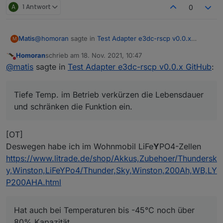
A
1 Antwort
0
@
homoran
sagte in
Test Adapter e3dc-rscp v0.0.x
Matis
M
GitHub
:
Homoran
schrieb am
18. Nov. 2021, 10:47
zuletzt editiert von
Nicht stören
Ich wollte den E3DC in die Garage stellen.
@
matis
sagte in
Test Adapter e3dc-rscp v0.0.x GitHub
:
An zu kalte Temperaturen für die Zellen hatte ich
LiIo Akkus mögen Kälte, wenn sie 30-50% voll sind und
gar nicht gedacht.
eingelagert werden.
Tiefe Temp. im Betrieb verkürzen die Lebensdauer
Im Betrieb dagegen gar nicht. In den Pkws werden sie
und schränken die Funktion ein.
teilweise auf über 30°C beheizt, um volle Leistung zu
bringen.
Was im Winter die Reichweite durch zusätzlichen
[OT]
Verbrauch verkürzt.
Deswegen habe ich im Wohnmobil LiFe
Y
PO4-Zellen
Bei e3dc gab es vor kurzem ein Service-Rundschreiben,
https://www.litrade.de/shop/Akkus,Zubehoer/Thundersk
es hatten tatsächlich Leute ihr Kraftwerk in unbeheizten
Räumen installiert und ab <10°C haben die Panasonic
y,Winston,LiFeYPo4/Thunder,Sky,Winston,200Ah,WB,LY
Akkus nur noch teilwiese geladen und entladen.
P200AHA.html
Ich verstehe nicht, wie ein Solateur solch fundementale
Fehler machen kann.
Tiefe Temp. im Betrieb verkürzen die Lebensdauer und
Hat auch bei Temperaturen bis -45°C noch über
schränken die Funktion ein.
80% Kapazität