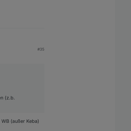
#35
 Shelly3EM) sogar
n (z.b.
n WB (außer Keba)