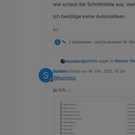
wie schaut die Schnittstelle aus, we
Ich benötige keine Automatiken.
BG
S
2 Antworten
Letzte Antwort
16. Okt
@
schimi
sagte in
Welche Wal
Humidor
Schimi
schrieb am
16. Okt. 2021, 15:24
S
zuletzt editiert von
@
humidor
@
humidor
Offline
Über iobroker regel ich ni
die Frage ist, ob schon je
Strom geht einwandfrei 
ja ich...:
verbunden hat, denn darum 
wie schaut die Schnittstelle
Zusatzlich gint es die Mö
Ich benötige keine Automati
sogar einfach einzuricht