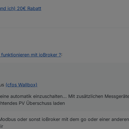
nd ich) 20€ Rabatt
..
ModBus
(cfos Wallbox)
keit eine automatik einzuschalten... Mit zusätzlichen Messgeräten (z.b.
funktionieren mit ioBroker ?
:
berschuss laden...
 du (und ich) 20€ Rabatt
Bus
(cfos Wallbox)
 eine automatik einzuschalten... Mit zusätzlichen Messgeräte
ichtendes PV Überschuss laden
 Modbus oder sonst ioBroker mit dem go oder einer andere
ir