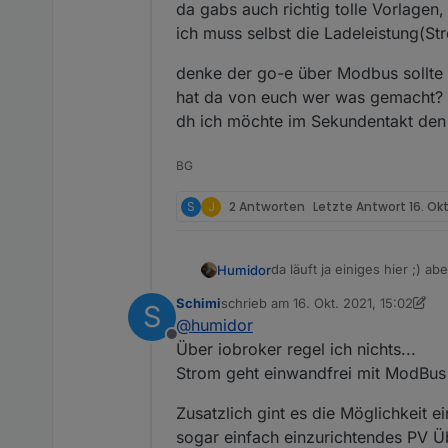
da gabs auch richtig tolle Vorlagen
Ich habe alles lokal, ledig
Ich überlege mir da noch e
ich muss selbst die Ladeleistung(St
denke der go-e über Modbus sollte
hat da von euch wer was gemacht?
dh ich möchte im Sekundentakt den S
BG
S
J
2 Antworten
Letzte Antwort
16. Okt
da läuft ja einiges hier ;) ab
Humidor
mehr als ich da jetzt habe, b
Schimi
schrieb am
16. Okt. 2021, 15:02
S
da gabs auch richtig tolle 
denke der go-e über Modbus
zuletzt editiert von Schimi
@
humidor
ich muss selbst die Ladelei
hat da von euch wer was g
Offline
dh ich möchte im Sekundenta
Über iobroker regel ich nichts...
Strom geht einwandfrei mit ModBu
Zusatzlich gint es die Möglichkeit e
sogar einfach einzurichtendes PV Ü