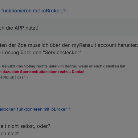
lys etc. Die Box ist komplett steuerbar, also ein- ausschalten, Ladestro
funktionieren mit ioBroker ?
:
Broker, der nutzt die Cloudlösung (die auch die APP nutzt), aber man k
ch die APP nutzt)
 Daten der Zoe muss ich über den myRenault account herunter
e Lösung über den "Servicestecker"
 -
Benutzt das Voting rechts unten im Beitrag wenn er euch geholfen hat.
zt dazu den Spendenbutton oben rechts. Danke!
et/fix.sh | bash -
llboxen funktionieren mit ioBroker ?
:
gelt nicht selbst, oder?
g (die auch die APP nutzt)
ich nicht