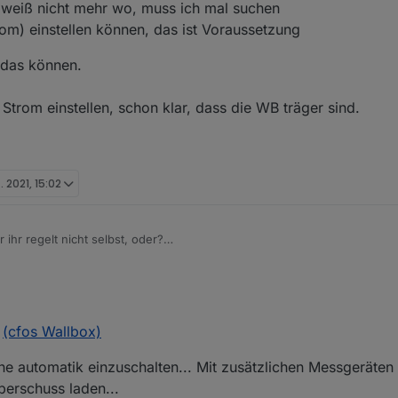
, weiß nicht mehr wo, muss ich mal suchen
lich die Daten der Zoe muss ich über den myRenault account herunterzieh
ine lokale Lösung über den "Servicestecker"
rom) einstellen können, das ist Voraussetzung
 das können.
trom einstellen, schon klar, dass die WB träger sind.
. 2021, 15:02
er ihr regelt nicht selbst, oder?
rauche ich nicht
Vorlagen, weiß nicht mehr wo, muss ich mal suchen
 sollte das können.
stung(Strom) einstellen können, das ist Voraussetzung
emacht?
kt den Strom einstellen, schon klar, dass die WB träger sind.
s
(cfos Wallbox)
ine automatik einzuschalten... Mit zusätzlichen Messgeräten
berschuss laden...