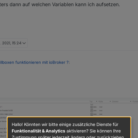
iters dann auf welchen Variablen kann ich aufsetzen.
. 2021, 15:24
lboxen funktionieren mit ioBroker ?
:
chts...
mand mit Modbus oder sonst ioBroker mit dem go oder einer anderen WB
mit ModBus
(cfos Wallbox)
gehts mir
 aus, weiters dann auf welchen Variablen kann ich aufsetzen.
glichkeit eine automatik einzuschalten... Mit zusätzlichen Messgeräten (
ken.
endes PV Überschuss laden
Hallo! Könnten wir bitte einige zusätzliche Dienste für
Funktionalität & Analytics
aktivieren? Sie können Ihre
Zustimmung später jederzeit ändern oder zurückziehen.