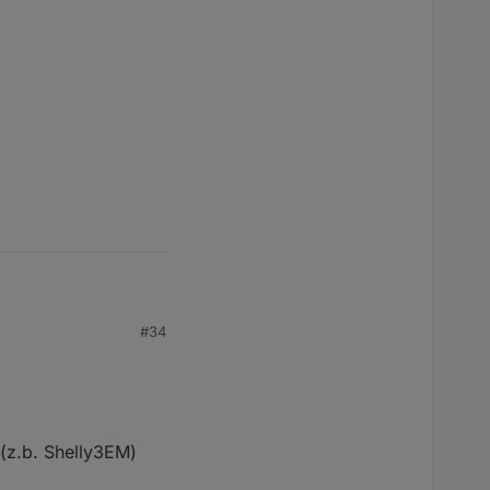
en.
#34
 (z.b. Shelly3EM)