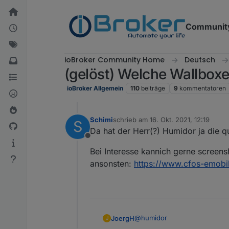
Weiter zum Inhalt
Communit
ioBroker Community Home
Deutsch
(gelöst) Welche Wallboxe
ioBroker Allgemein
110
beiträge
9
kommentatoren
Schimi
schrieb am
16. Okt. 2021, 12:19
S
zuletzt editiert von
Da hat der Herr(?) Humidor ja die qu
Offline
Bei Interesse kannich gerne screens
ansonsten:
https://www.cfos-emobil
@
humidor
JoergH
J