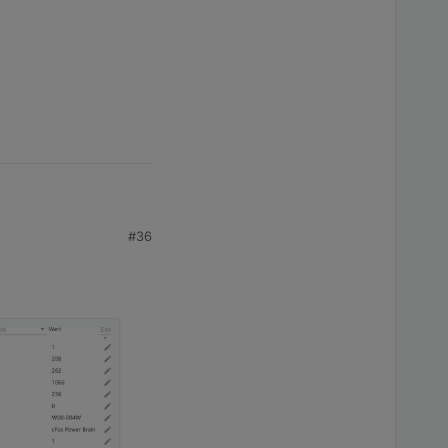
#36
 (außer Keba)
z.b. Shelly3EM)