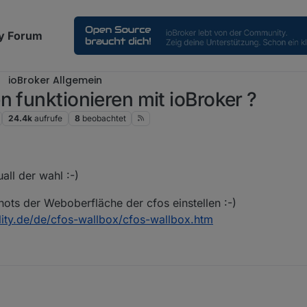
y Forum
ioBroker Allgemein
n funktionieren mit ioBroker ?
24.4k
aufrufe
8
beobachtet
all der wahl :-)
hots der Weboberfläche der cfos einstellen :-)
ity.de/de/cfos-wallbox/cfos-wallbox.htm