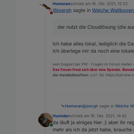
Homoran
schrieb am
16. Okt. 2021, 12:22
Du brauchst weiter keine Shel
zuletzt editiert von
@
joergh
sagte in
Welche Wallboxen 
etc.
Nicht stören
Ich nutze den Adapter für io
direkt ansprechen.
der nutzt die Cloudlösung (die au
Ich habe alles lokal, lediglich die
Ich überlege mir da noch eine lokal
kein Support per PN! - Fragen im Forum stellen
Das Forum freut sich über eine Spende. Benut
der Installationsfixer:
curl -fsL https://iobroker.n
@
joergh
sagte in
Welche Wa
Homoran
Humidor
schrieb am
16. Okt. 2021, 14:42
zuletzt editiert von
da läuft ja einiges hier ;) aber ihr re
der nutzt die Cloudlösun
Online
mehr als ich da jetzt habe, brauche 