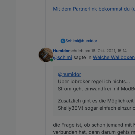
Mit dem Partnerlink bekommst du (u
@
humidor
Schimi
S
Über iobroker regel ich nichts.
Humidor
schrieb am
16. Okt. 2021, 15:14
Strom geht einwandfrei mit 
Zusatzlich gint es die Möglich
zuletzt editiert von
@
schimi
sagte in
Welche Wallboxen 
einfach einzurichtendes PV Ü
Online
Mit dem Partnerlink bekommst
@
humidor
Über iobroker regel ich nichts...
Strom geht einwandfrei mit Mod
Zusatzlich gint es die Möglichkeit
Shelly3EM) sogar einfach einzur
die Frage ist, ob schon jemand mit
verbunden hat, denn darum gehts m