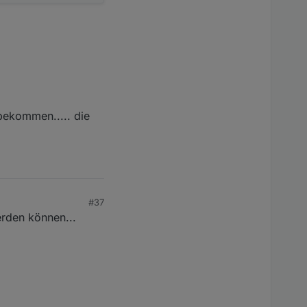
bekommen..... die
#37
erden können...