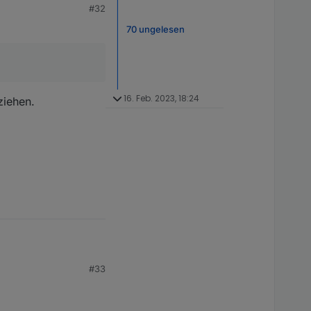
#32
m, Kabelverriegelung
70 ungelesen
ann ihn auch über MQTT
16. Feb. 2023, 18:24
ziehen.
#33