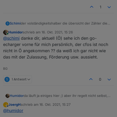
1
der volständigkeitshalber die übersicht der Zähler die
Schimi
S
jetzt schon vorkonfiguriert ausgelesen werden
Humidor
schrieb am
16. Okt. 2021, 15:26
können...
zuletzt editiert von
Online
@
schimi
danke dir, aktuell (Ö) sehe ich den go-
echarger vorne für mich persönlich, der cfos ist noch
nicht in Ö angekommen ?? da weiß ich gar nicht wie
das mit der Zulassung, Förderung usw. aussieht.
BG
S
1 Antwort
0
da läuft ja einiges hier ;) aber ihr regelt nicht selbst,
Humidor
oder?
JoergH
schrieb am
16. Okt. 2021, 15:27
J
mehr als ich da jetzt habe, brauche ich nicht
denke der go-e über Modbus sollte das können.
zuletzt editiert von
Offline
@
humidor
da gabs auch richtig tolle Vorlagen, weiß nicht mehr
hat da von euch wer was gemacht?
wo, muss ich mal suchen
dh ich möchte im Sekundentakt den Strom einstellen,