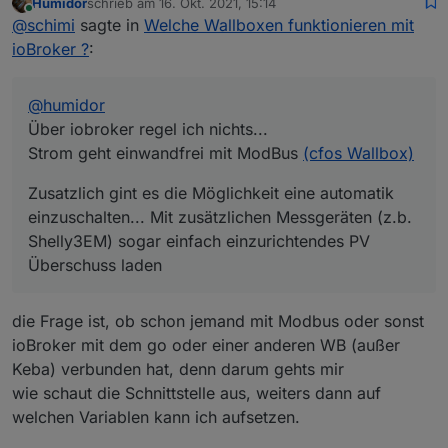
Humidor
schrieb am
16. Okt. 2021, 15:14
Strom geht einwandfrei mit ModBus
(cfos Wallbox)
Zusatzlich gint es die Möglichkeit eine automatik
zuletzt editiert von
Online
@
schimi
sagte in
Welche Wallboxen funktionieren mit
einzuschalten... Mit zusätzlichen Messgeräten (z.b.
Shelly3EM) sogar einfach einzurichtendes PV
Mit dem Partnerlink bekommst du (und ich) 20€ Rabatt
ioBroker ?
:
Überschuss laden...
@
humidor
Über iobroker regel ich nichts...
Strom geht einwandfrei mit ModBus
(cfos Wallbox)
Zusatzlich gint es die Möglichkeit eine automatik
einzuschalten... Mit zusätzlichen Messgeräten (z.b.
Shelly3EM) sogar einfach einzurichtendes PV
Überschuss laden
die Frage ist, ob schon jemand mit Modbus oder sonst
ioBroker mit dem go oder einer anderen WB (außer
Keba) verbunden hat, denn darum gehts mir
wie schaut die Schnittstelle aus, weiters dann auf
welchen Variablen kann ich aufsetzen.