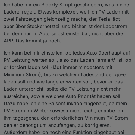
Ich habe mir ein Blockly Skript geschrieben, was meine
ich muss selbst die Ladeleistung(Strom) einstellen
schon klar, dass die WB träger sind.
können, das ist Voraussetzung
Laderei regelt. Etwas komplexer, weil ich PV Laden mit
zwei Fahrzeugen gleichzeitig mache, der Tesla lädt
aber über Steckernetzteil und bisher ist der Ladestrom
bei dem nur im Auto selbst einstellbar, nicht über die
APP. Das kommt ja noch.
Ich kann bei mir einstellen, ob jedes Auto überhaupt auf
PV Leistung warten soll, also das Laden "armiert" ist, ob
er forciert laden soll (lädt immer mindestens mit
Minimum Strom), bis zu welchem Ladestand der go-e
laden soll und wie lange er warten soll, bevor er das
Laden unterbricht, sollte die PV Leistung nicht mehr
ausreichen, sowie welches Auto Priorität haben soll.
Dazu habe ich eine Saisonfunktion eingebaut, da mein
PV Strom im Winter sowieso nicht reicht, erlaube ich
ihm tagesgenau den erforderlichen Minimum PV-Strom
den er benötigt um anzufangen, zu korrigieren.
Außerdem habe ich noch eine Funktion eingebaut bei