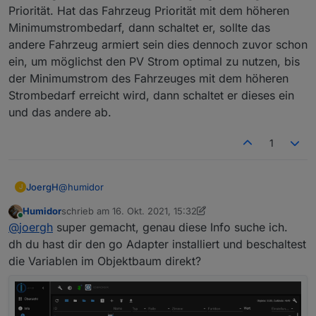
Priorität. Hat das Fahrzeug Priorität mit dem höheren
Minimumstrombedarf, dann schaltet er, sollte das
andere Fahrzeug armiert sein dies dennoch zuvor schon
ein, um möglichst den PV Strom optimal zu nutzen, bis
der Minimumstrom des Fahrzeuges mit dem höheren
Strombedarf erreicht wird, dann schaltet er dieses ein
und das andere ab.
1
@
humidor
JoergH
J
Humidor
schrieb am
16. Okt. 2021, 15:32
Ich habe mir ein Blockly Skript geschrieben, was meine
zuletzt editiert von Humidor
Online
@
joergh
super gemacht, genau diese Info suche ich.
Laderei regelt. Etwas komplexer, weil ich PV Laden mit
zwei Fahrzeugen gleichzeitig mache, der Tesla lädt
Ich kann bei mir einstellen, ob jedes Auto überhaupt
dh du hast dir den go Adapter installiert und beschaltest
aber über Steckernetzteil und bisher ist der Ladestrom
auf PV Leistung warten soll, also das Laden "armiert"
die Variablen im Objektbaum direkt?
bei dem nur im Auto selbst einstellbar, nicht über die
ist, ob er forciert laden soll (lädt immer mindestens mit
Stecke ich das Auto ein, erkennt er welches Auto am
APP. Das kommt ja noch.
Minimum Strom), bis zu welchem Ladestand der go-e
go-e hängt und wählt den Minimum Ladestrom vor. Ist
laden soll und wie lange er warten soll, bevor er das
ein Auto armiert und genug Strom vorhanden, dann
Laden unterbricht, sollte die PV Leistung nicht mehr
lädt er los. Steigt der überschüssige Strom an, so