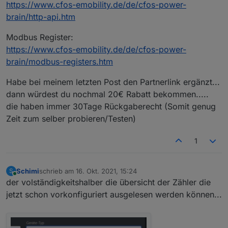
https://www.cfos-emobility.de/de/cfos-power-
brain/http-api.htm
Modbus Register:
https://www.cfos-emobility.de/de/cfos-power-
brain/modbus-registers.htm
Habe bei meinem letzten Post den Partnerlink ergänzt...
dann würdest du nochmal 20€ Rabatt bekommen.....
die haben immer 30Tage Rückgaberecht (Somit genug
Zeit zum selber probieren/Testen)
1
Schimi
schrieb am
16. Okt. 2021, 15:24
S
zuletzt editiert von
Online
der volständigkeitshalber die übersicht der Zähler die
jetzt schon vorkonfiguriert ausgelesen werden können...