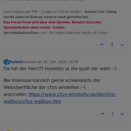
kein Support per PN! - Fragen im Forum stellen -
Benutzt das Voting
rechts unten im Beitrag wenn er euch geholfen hat.
Das Forum freut sich über eine Spende. Benutzt dazu den
Spendenbutton oben rechts. Danke!
der Installationsfixer:
curl -fsL https://iobroker.net/fix.sh | bash -
2
Schimi
schrieb am
16. Okt. 2021, 12:19
S
zuletzt editiert von
Online
Da hat der Herr(?) Humidor ja die quall der wahl :-)
Bei Interesse kannich gerne screenshots der
Weboberfläche der cfos einstellen :-)
ansonsten:
https://www.cfos-emobility.de/de/cfos-
wallbox/cfos-wallbox.htm
1