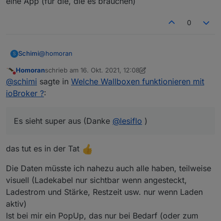
eine App (für die, die es brauchen)
0
@
homoran
Schimi
S
Homoran
schrieb am
16. Okt. 2021, 12:08
zur Zeit so:
zuletzt editiert von Homoran
Nicht stören
@
schimi
sagte in
Welche Wallboxen funktionieren mit
spielen tu ich momentan daran:
ioBroker ?
:
@
joergh
sagte in
Welche Wallboxen funktionieren mit
ioBroker ?
:
Es sieht super aus (Danke
@
lesiflo
)
......
Du brauchst weiter keine Shellys etc. ....
Da hatte ich vorher auch die möglichkeit die Leistung
das tut es in der Tat
einzustellen... war aber "too much"
Der Shelly wird nur benutzt damit die Box weiss ob
Die Daten müsste ich nahezu auch alle haben, teilweise
überschuss vorhanden ist (Nach abzug Hausverbrauch
visuell (Ladekabel nur sichtbar wenn angesteckt,
quasi).... Es geht viel auch ohne.... Aber um Dynamisch
nutzen zu können muss die box ja wissen was zu
Ladestrom und Stärke, Restzeit usw. nur wenn Laden
verfügung steht... das wird bei jeder Box so sein...
Das wird aber wahrscheinlich nie bei uns "echt2 in
aktiv)
betrieb gehen... Es sieht super aus (Danke
@
lesiflo
),
Ist bei mir ein PopUp, das nur bei Bedarf (oder zum
aber ich habe keine möglichkeit das "vernünftig"