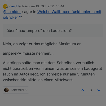
der Adapter ist mit dem go direkt verbunden, ich
JoergH
schrieb am
16. Okt. 2021, 15:44
J
verstehe deine Cloud Aussage nicht?
dh du steuerst zBsp. den DP "allow_charging" mit
zuletzt editiert von
Offline
@
humidor
sagte in
Welche Wallboxen funktionieren mit
true an?
über "max_ampere" den Ladestrom?
ioBroker ?
:
über "max_ampere" den Ladestrom?
Nein, da zeigt er das mögliche Maximum an..
amperePV musste nehmen...
Allerdings sollte man mit dem Schreiben vermutlich
nicht übertreiben wenn einem was an seinem Ladegerät
(auch im Auto) liegt. Ich schreibe nur alle 5 Minuten,
zwischendrin bilde ich einen Mittelwert.
1 Antwort
0