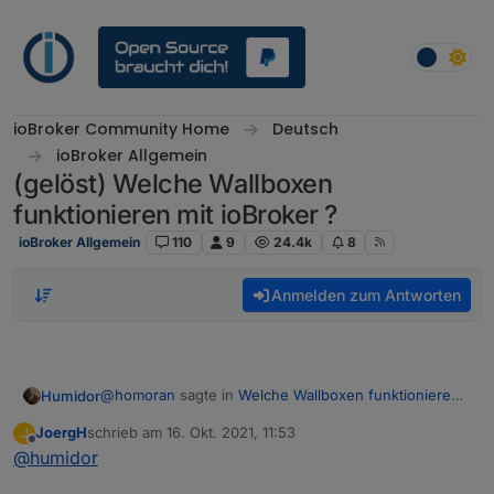
Weiter zum Inhalt
ioBroker Community Home
Deutsch
ioBroker Allgemein
(gelöst) Welche Wallboxen
funktionieren mit ioBroker ?
ioBroker Allgemein
110
9
24.4k
8
Anmelden zum Antworten
@
homoran
sagte in
Welche Wallboxen funktionieren
Humidor
mit ioBroker ?
:
JoergH
schrieb am
16. Okt. 2021, 11:53
J
zuletzt editiert von
Offline
@
humidor
@
schimi
sagte in
Welche Wallboxen
funktionieren mit ioBroker ?
:
dh du steuerst die go-echarger wb selbst an?