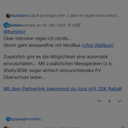
da läuft ja einiges hier ;) aber ihr regelt nicht selbst,
Humidor
oder?
Schimi
schrieb am
16. Okt. 2021, 15:02
S
mehr als ich da jetzt habe, brauche ich nicht
denke der go-e über Modbus sollte das können.
zuletzt editiert von Schimi
Online
@
humidor
da gabs auch richtig tolle Vorlagen, weiß nicht mehr
hat da von euch wer was gemacht?
wo, muss ich mal suchen
dh ich möchte im Sekundentakt den Strom einstellen,
Über iobroker regel ich nichts...
ich muss selbst die Ladeleistung(Strom) einstellen
schon klar, dass die WB träger sind.
Strom geht einwandfrei mit ModBus
(cfos Wallbox)
können, das ist Voraussetzung
Zusatzlich gint es die Möglichkeit eine automatik
einzuschalten... Mit zusätzlichen Messgeräten (z.b.
Shelly3EM) sogar einfach einzurichtendes PV
Überschuss laden...
Mit dem Partnerlink bekommst du (und ich) 20€ Rabatt
0
@
humidor
Schimi
S
Über iobroker regel ich nichts...