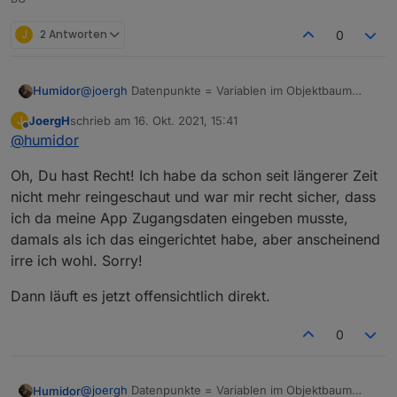
J
2 Antworten
0
@
joergh
Datenpunkte = Variablen im Objektbaum
Humidor
der Adapter ist mit dem go direkt verbunden, ich
JoergH
schrieb am
16. Okt. 2021, 15:41
J
verstehe deine Cloud Aussage nicht?
dh du steuerst zBsp. den DP "allow_charging" mit
zuletzt editiert von
Offline
@
humidor
true an?
über "max_ampere" den Ladestrom?
Oh, Du hast Recht! Ich habe da schon seit längerer Zeit
nicht mehr reingeschaut und war mir recht sicher, dass
ich da meine App Zugangsdaten eingeben musste,
damals als ich das eingerichtet habe, aber anscheinend
irre ich wohl. Sorry!
Dann läuft es jetzt offensichtlich direkt.
0
@
joergh
Datenpunkte = Variablen im Objektbaum
Humidor