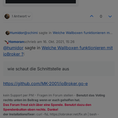
1 Antwort
0
@
schimi
sagte in
Welche Wallboxen funktionieren mit
Humidor
ioBroker ?
:
Homoran
schrieb am
16. Okt. 2021, 15:26
zuletzt editiert von
Nicht stören
@
humidor
@
humidor
sagte in
Welche Wallboxen funktionieren mit
Über iobroker regel ich nichts...
ioBroker ?
:
die Frage ist, ob schon jemand mit Modbus oder
Strom geht einwandfrei mit ModBus
(cfos
sonst ioBroker mit dem go oder einer anderen WB
Wallbox)
(außer Keba) verbunden hat, denn darum gehts mir
Ich benötige keine Automatiken.
wie schaut die Schnittstelle aus
wie schaut die Schnittstelle aus, weiters dann auf
Zusatzlich gint es die Möglichkeit eine automatik
welchen Variablen kann ich aufsetzen.
einzuschalten... Mit zusätzlichen Messgeräten
(z.b. Shelly3EM) sogar einfach einzurichtendes
https://github.com/MK-2001/ioBroker.go-e
PV Überschuss laden
kein Support per PN! - Fragen im Forum stellen -
Benutzt das Voting
rechts unten im Beitrag wenn er euch geholfen hat.
Das Forum freut sich über eine Spende. Benutzt dazu den
Spendenbutton oben rechts. Danke!
der Installationsfixer:
curl -fsL https://iobroker.net/fix.sh | bash -