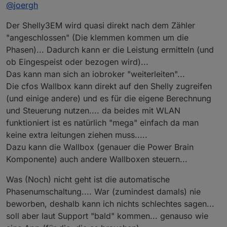
Online
@
joergh
ermitteln, aber ich wusste nicht, dass ein Shelly das
kann...?
Ich setze ein Elgris Smartmeter dafür ein und
Der Shelly3EM wird quasi direkt nach dem Zähler
inzwischen haben ich auch poweroptis in Betrieb um
Zähler auszulesen, damit geht es natürlich auch...
"angeschlossen" (Die klemmen kommen um die
Phasen)... Dadurch kann er die Leistung ermitteln (und
ob Eingespeist oder bezogen wird)...
Das kann man sich an iobroker "weiterleiten"...
Die cfos Wallbox kann direkt auf den Shelly zugreifen
(und einige andere) und es für die eigene Berechnung
und Steuerung nutzen.... da beides mit WLAN
funktioniert ist es natürlich "mega" einfach da man
keine extra leitungen ziehen muss.....
Dazu kann die Wallbox (genauer die Power Brain
Komponente) auch andere Wallboxen steuern...
Was (Noch) nicht geht ist die automatische
Phasenumschaltung.... War (zumindest damals) nie
beworben, deshalb kann ich nichts schlechtes sagen...
soll aber laut Support "bald" kommen... genauso wie