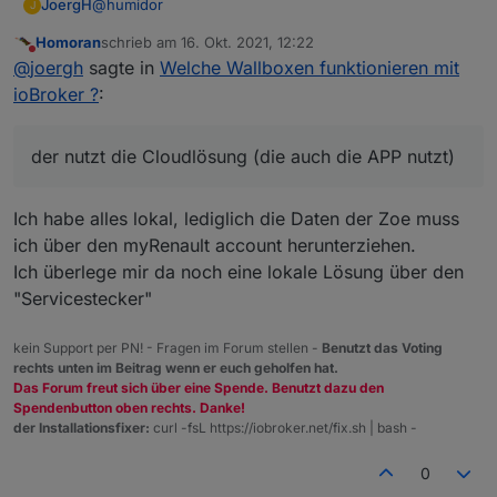
@
humidor
JoergH
J
Homoran
schrieb am
16. Okt. 2021, 12:22
Du brauchst weiter keine Shellys etc. Die Box ist
zuletzt editiert von
Nicht stören
@
joergh
sagte in
Welche Wallboxen funktionieren mit
komplett steuerbar, also ein- ausschalten, Ladestrom,
Kabelverriegelung etc.
Ich nutze den Adapter für ioBroker, der nutzt die
ioBroker ?
:
Cloudlösung (die auch die APP nutzt), aber man kann
ihn auch über MQTT direkt ansprechen.
der nutzt die Cloudlösung (die auch die APP nutzt)
Ich habe alles lokal, lediglich die Daten der Zoe muss
ich über den myRenault account herunterziehen.
Ich überlege mir da noch eine lokale Lösung über den
"Servicestecker"
kein Support per PN! - Fragen im Forum stellen -
Benutzt das Voting
rechts unten im Beitrag wenn er euch geholfen hat.
Das Forum freut sich über eine Spende. Benutzt dazu den
Spendenbutton oben rechts. Danke!
der Installationsfixer:
curl -fsL https://iobroker.net/fix.sh | bash -
0