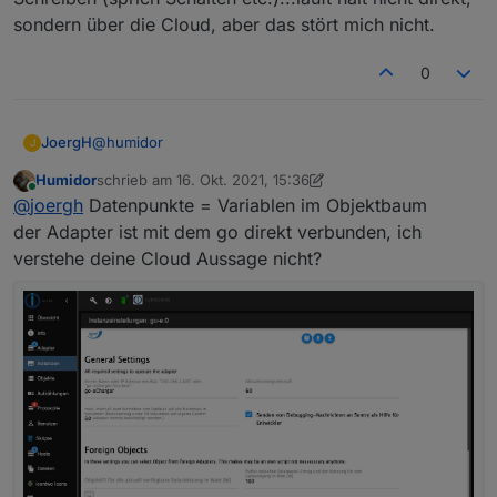
sondern über die Cloud, aber das stört mich nicht.
0
@
humidor
JoergH
J
Humidor
schrieb am
16. Okt. 2021, 15:36
Ich nutze die Datenpunkte in Blockly zum Lesen und
zuletzt editiert von Humidor
Online
@
joergh
Datenpunkte = Variablen im Objektbaum
Schreiben (sprich Schalten etc.)...läuft halt nicht direkt,
sondern über die Cloud, aber das stört mich nicht.
der Adapter ist mit dem go direkt verbunden, ich
verstehe deine Cloud Aussage nicht?