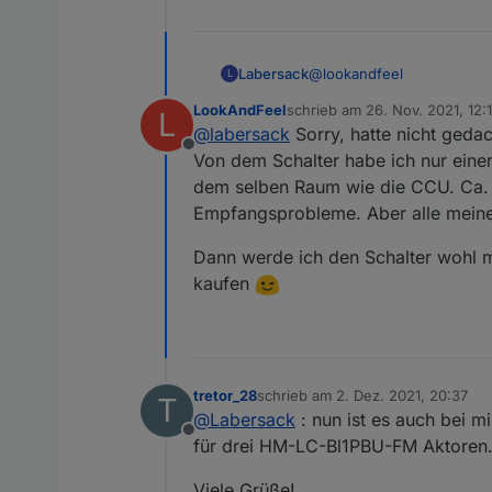
@
lookandfeel
Labersack
L
LookAndFeel
schrieb am
26. Nov. 2021, 12:
L
Text von LookAndFeel an 
zuletzt editiert von
@
labersack
Sorry, hatte nicht gedac
Offline
Hallo Denis, die beiden le
Von dem Schalter habe ich nur einen 
wieder "sauber". Jetzt ha
dem selben Raum wie die CCU. Ca. 3m
grottenschlechten Wert (-
Antwort von mir:
Empfangsprobleme. Aber alle meine
Kondensators sein? Dann 
(Als erstes: Bitte Fragen, 
Vielen lieben Dank für dein
Wenn du möchtest, kann ic
Dann werde ich den Schalter wohl m
Ich denke allerdings eher 
kaufen
Vielleicht hilft es, wenn
tretor_28
schrieb am
2. Dez. 2021, 20:37
T
zuletzt editiert von
@
Labersack
: nun ist es auch bei 
Offline
für drei HM-LC-Bl1PBU-FM Aktoren. 
Viele Grüße!