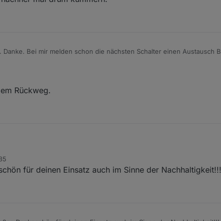
. Danke. Bei mir melden schon die nächsten Schalter einen Austausch B
n reagieren. Ich würde dann noch einmal zwei schicken?
 dem Rückweg.
ieder auf dem Rückweg.
:35
hön für deinen Einsatz auch im Sinne der Nachhaltigkeit!!