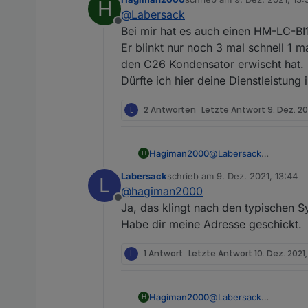
H
zuletzt editiert von
@
Labersack
Offline
Bei mir hat es auch einen HM-LC-B
Er blinkt nur noch 3 mal schnell 1 
den C26 Kondensator erwischt hat.
Dürfte ich hier deine Dienstleistun
L
2 Antworten
Letzte Antwort
9. Dez. 20
Hagiman2000
@
Labersack
H
Bei mir hat es auch e
Labersack
schrieb am
9. Dez. 2021, 13:44
L
Er blinkt nur noch 3 m
zuletzt editiert von
@
hagiman2000
den C26 Kondensator e
Offline
Dürfte ich hier deine 
Ja, das klingt nach den typischen 
Habe dir meine Adresse geschickt.
L
1 Antwort
Letzte Antwort
10. Dez. 2021,
Hagiman2000
@
Labersack
H