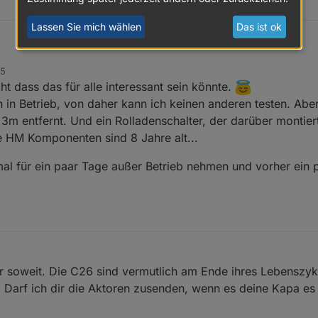
Lassen Sie mich wählen
Das ist ok
15
Labersack:
ht dass das für alle interessant sein könnte.
tzten Schalter sind angekommen und zumindest einer eingebaut. Jetzt sind
in Betrieb, von daher kann ich keinen anderen testen. Aber 
be ich noch einen normalen Schalter HM-LC-Sw1PBU-FM der nur dadurch a
 entfernt. Und ein Rolladenschalter, der darüber montiert 
61/-197dBm) hat. Wie ist deine Erfahrung? Kann das auch ein Symptom ei
 HM Komponenten sind 8 Jahre alt...
würde ich den auch tauschen wollen.
die auch für andere interessant sein könnten, nicht per PN schicken.)
e Hilfe
h den Kondensator auch tauschen, dann wird er zumindest nicht irgend
al für ein paar Tage außer Betrieb nehmen und vorher ein
nicht, dass er auch für Empfangsprobleme verantwortlich ist, aber wer we
 du den Taster mit schlechtem Empfang gegen einen austauscht, der nähe
mir soweit. Die C26 sind vermutlich am Ende ihres Lebens
Darf ich dir die Aktoren zusenden, wenn es deine Kapa es 