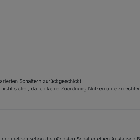
apazitäten für die kaputten Kapazitoren (kapiert?)
l per PN geschickt.
.
arierten Schaltern zurückgeschickt.
r nicht sicher, da ich keine Zuordnung Nutzername zu ech
t zwei Schaltern an, könnte das deins sein?
 mir melden schon die nächsten Schalter einen Austausch B