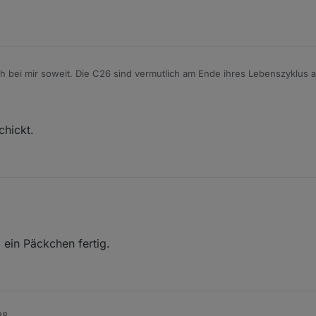
ch bei mir soweit. Die C26 sind vermutlich am Ende ihres Lebenszyklus
arf ich dir die Aktoren zusenden, wenn es deine Kapa es zulässt?
hickt.
r PN geschickt.
ein Päckchen fertig.
38