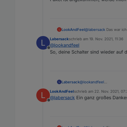
LookAndFeel
@
labersack
Das war ich
L
gestörter Kommunikatio
Labersack
schrieb am
19. Nov. 2021, 11:36
L
zuletzt editiert von
@
lookandfeel
Offline
So, deine Schalter sind wieder auf
Labersack
@
lookandfeel
L
So, deine Schalter sind w
LookAndFeel
schrieb am
22. Nov. 2021, 07
L
zuletzt editiert von
@
labersack
Ein ganz großes Dankesc
Offline