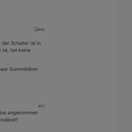
#96
 alle Rolladenschalter
der Schalter ist in
uffällt das er einen
ist, hat keine
nes defekten
wann ausfallen.
 paar Gummibären
iß....
r an Gateway/CCU ist?
#97
zyklus angekommen
zulässt?