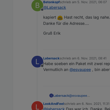
Betonkopf
schrieb am
5. Nov. 2021, 06:07
B
Ja, ich habe noch einige K
zuletzt editiert von
@
Labersack
Habe dir meine Adresse ma
Offline
kapiert
Hast recht, das lag nahe
Danke für die Adresse….
Gruß Erik
Labersack
schrieb am
6. Nov. 2021, 08:41
L
zuletzt editiert von
Habe soeben ein Paket mit zwei rep
Offline
Vermutlich an
@
esvaupee
, bin abe
Labersack
@
esvaupee
L
Heute kam ein Päckchen mi
LookAndFeel
schrieb am
6. Nov. 2021, 11:31
L
zuletzt editiert von
@
labersack
Das war ich. Danke. Bei