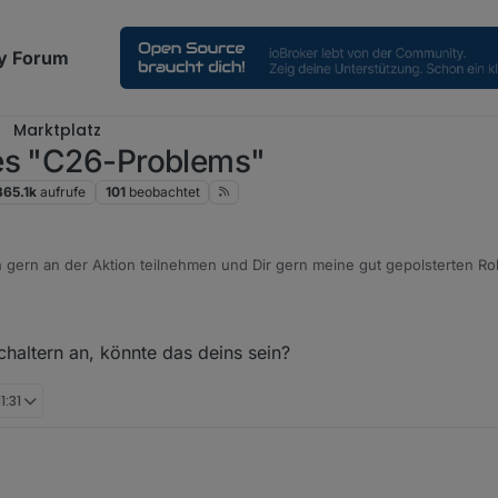
y Forum
Marktplatz
des "C26-Problems"
365.1k
aufrufe
101
beobachtet
zitäten hast :-)
haltern an, könnte das deins sein?
1:31
kend.
lol