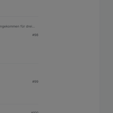
 angekommen für drei
#98
#99
#100