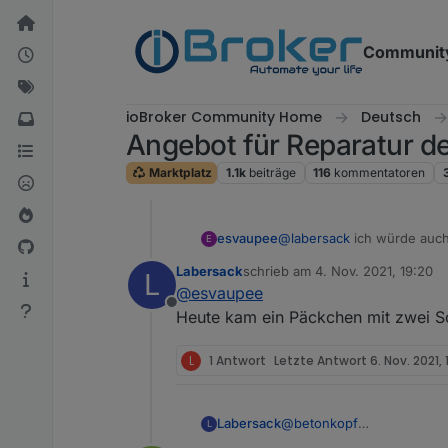
Weiter zum Inhalt
Communit
ioBroker Community Home
Deutsch
Angebot für Reparatur 
Marktplatz
1.1k
beiträge
116
kommentatoren
esvaupee
@
labersack
ich würde auch gern an der Aktion teilnehmen und Dir gern meine gut gepolsterten Rolladen-Aktoren
E
zusenden wenn Du noch Kap
Labersack
schrieb am
4. Nov. 2021, 19:20
L
zuletzt editiert von
@
esvaupee
Offline
Heute kam ein Päckchen mit zwei Sc
L
1 Antwort
Letzte Antwort
6. Nov. 2021, 1
Labersack
@
betonkopf
L
Der war einfach zu verloc