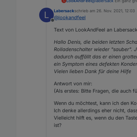
LookAndFeel
@
labersack
Ein ganz gr
L
Labersack
schrieb am
26. Nov. 2021, 12:03
L
zuletzt editiert von
@
lookandfeel
Offline
Text von LookAndFeel an Labersack
Hallo Denis, die beiden letzten Sch
Rolladenschalter wieder "sauber".
dadurch auffällt das er einen grott
ein Symptom eines defekten Konden
Vielen lieben Dank für deine Hilfe
Antwort von mir:
(Als erstes: Bitte Fragen, die auch 
Wenn du möchtest, kann ich den Kon
Ich denke allerdings eher nicht, da
Vielleicht hilft es, wenn du den T
ist?