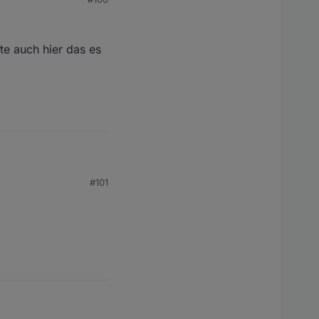
te auch hier das es
#101
te auch hier das es