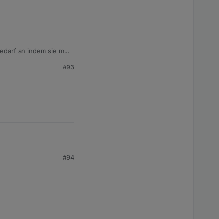
edarf an indem sie mit
#93
#94
!