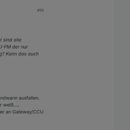
#95
 sind alle
U-FM der nur
ung? Kann das auch
endwann ausfallen.
 weiß....
näher an Gateway/CCU