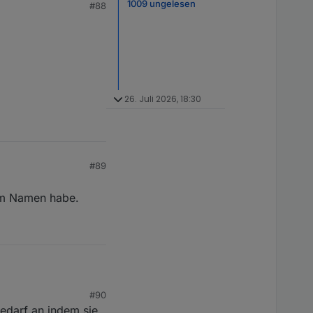
1009 ungelesen
#88
26. Juli 2026, 18:30
#89
tem Namen habe.
#90
edarf an indem sie