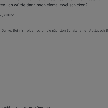
ren. Ich würde dann noch einmal zwei schicken?
21, 21:38
. Danke. Bei mir melden schon die nächsten Schalter einen Austausch B
n reagieren. Ich würde dann noch einmal zwei schicken?
 nachher mal drum kümmern.