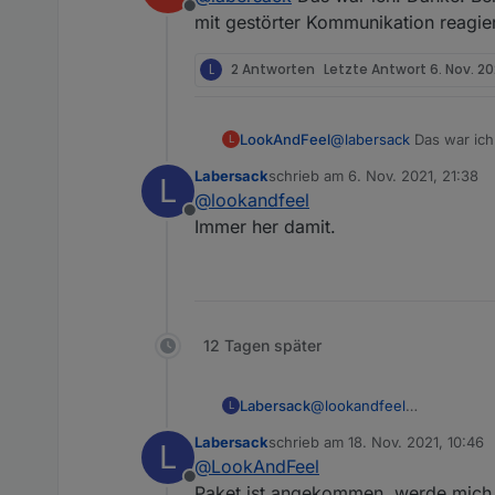
Offline
mit gestörter Kommunikation reagie
L
2 Antworten
Letzte Antwort
6. Nov. 20
LookAndFeel
@
labersack
Das war ich
L
gestörter Kommunikatio
Labersack
schrieb am
6. Nov. 2021, 21:38
L
zuletzt editiert von
@
lookandfeel
Offline
Immer her damit.
12 Tagen später
Labersack
@
lookandfeel
L
Immer her damit.
Labersack
schrieb am
18. Nov. 2021, 10:46
L
zuletzt editiert von
@
LookAndFeel
Offline
Paket ist angekommen, werde mich