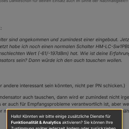
oßes Dankeschön für deinen Einsatz auch im Sinne der Nachhaltigkeit!!!
:
alter sind angekommen und zumindest einer eingebaut. Jetzt
 Jetzt habe ich noch einen normalen Schalter HM-LC-Sw1PB
enschlechten Wert (-61/-197dBm) hat. Wie ist deine Erfahr
sators sein? Dann würde ich den auch tauschen wollen.
für andere interessant sein könnten, nicht per PN schicken.)
densator auch tauschen, dann wird er zumindest nicht irg
ss er auch für Empfangsprobleme verantwortlich ist, aber wer
aster mit schlechtem Empfang gegen einen austauscht, der 
Hallo! Könnten wir bitte einige zusätzliche Dienste für
Funktionalität & Analytics
aktivieren? Sie können Ihre
Zustimmung später jederzeit ändern oder zurückziehen.