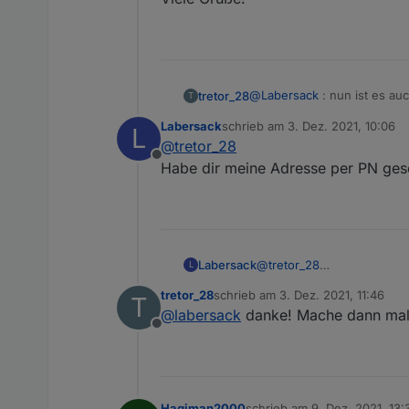
@
Labersack
: nun ist es au
tretor_28
T
HM-LC-Bl1PBU-FM Aktoren. D
Labersack
schrieb am
3. Dez. 2021, 10:06
L
Viele Grüße!
zuletzt editiert von
@
tretor_28
Offline
Habe dir meine Adresse per PN gesc
Labersack
@
tretor_28
L
Habe dir meine Adresse pe
tretor_28
schrieb am
3. Dez. 2021, 11:46
T
zuletzt editiert von
@
labersack
danke! Mache dann mal 
Offline
Hagiman2000
schrieb am
9. Dez. 2021, 13: