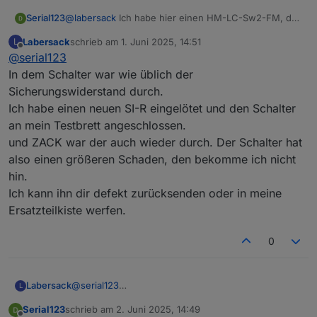
HM-LC-
Funk-Schaltaktor
?
?
2
Serial123
@
labersack
Ich habe hier einen HM-LC-Sw2-FM, der
Sw2-FM
2fach,
K
leider gar kein Lebenszeichen mehr von sich gibt
Labersack
schrieb am
1. Juni 2025, 14:51
L
Unterputzmontage
2
(kein LED Signal nach Strom). Siehst du hier Chancen
zuletzt editiert von
Offline
@
serial123
für eine Wiederbelebung? Dann würde ich ihn
HM-LC-
Funk-Schaltaktor
C16
1
2
begleitet von einer Gummibärchenstaffel auf den
In dem Schalter war wie üblich der
Sw2-PB-
2fach,
0
K
Weg bringen...
Sicherungswiderstand durch.
FM
Unterputzmontage
u
2
Besten Dank und Gruß,
Ich habe einen neuen SI-R eingelötet und den Schalter
F
Serial123
an mein Testbrett angeschlossen.
HM-LC-
4fach Schaltaktor
C7
1
1
und ZACK war der auch wieder durch. Der Schalter hat
Sw4-DR
Hutschiene
0
K
also einen größeren Schaden, den bekomme ich nicht
0
hin.
u
F
Ich kann ihn dir defekt zurücksenden oder in meine
Ersatzteilkiste werfen.
HM-LC-
Funk-Schaltaktor
?
?
Sw4-SM
4fach,
0
Aufputzmontage
HM-RC-
Unterputz 2-Kanal-
C26
1
1
2-PBU-
Sender
(SM
0
K
Labersack
@
serial123
L
FM
D)
u
In dem Schalter war wie üblich der
F
Serial123
schrieb am
2. Juni 2025, 14:49
Sicherungswiderstand durch.
zuletzt editiert von