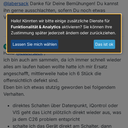
Offline
@
labersack
Danke für Deine Bemühungen! Du kannst
Ich habe einen neuen SI-R eingelötet und den
evtl.
Schalter an mein Testbrett angeschlossen.
ihn gerne ausschlachten, sofern Du noch etwas
weitere
und ZACK war der auch wieder durch. Der Schalter
Verwertbares findest.
hat also einen größeren Schaden, den bekomme ich
Hallo! Könnten wir bitte einige zusätzliche Dienste für
Anzahl
1-99
nicht hin.
Funktionalität & Analytics
aktivieren? Sie können Ihre
1
Ich kann ihn dir defekt zurücksenden oder in meine
Preis pro
Keine €
Zustimmung später jederzeit ändern oder zurückziehen.
Ersatzteilkiste werfen.
Stück
Lassen Sie mich wählen
Das ist ok
mike2712
schrieb am
9. Juni 2025, 08:24
M
Versand
Versand hin und
zuletzt editiert von
Offline
Hallo
@
Labersack
,
zurück auf eure
Kosten
ich bin auch am sammeln, da ich immer schnell wieder
alles am laufen haben wollte hatte ich mir Ersatz
angeschafft, mittlerweile habe ich 6 Stück die
Schaltplan gesucht: Schalter, an denen ich erst
wieder Kondensatoren austauschen werde,
offensichtlich defekt sind.
nachdem ich einen Schaltplan gefunden habe:
Eben bin ich etwas stutzig geworden bei folgendem
Verhalten.
HM-LC-
Homematic Unterputz
BL1-FM
Rollladenaktor
direktes Schalten über Datenpunkt, iQontrol oder
HM-LC-
Homematic 1-Kanal-
VIS geht das Licht plötzlich direkt wieder aus, was
Dim1T-FM
Unterputzdimmer
ja dem C26 problem entspricht
schalte ich das Gerät direkt am Schalter, dann
HM-LC-
Homematic Unterputzschalter, 1fach