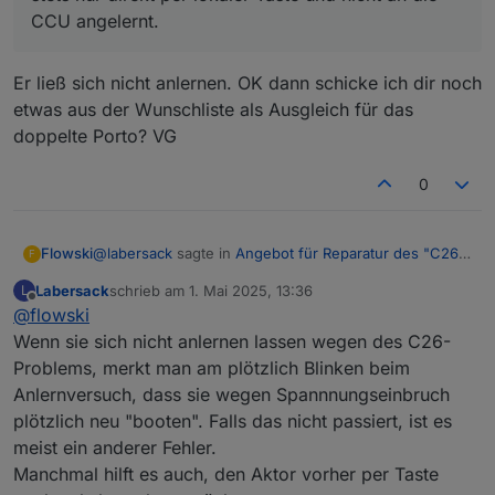
CCU angelernt.
Er ließ sich nicht anlernen. OK dann schicke ich dir noch
etwas aus der Wunschliste als Ausgleich für das
doppelte Porto? VG
0
@
labersack
sagte in
Angebot für Reparatur des "C26-
Flowski
F
Problems"
:
Labersack
schrieb am
1. Mai 2025, 13:36
L
zuletzt editiert von
Offline
@
flowski
@
flowski
(Ich habe kein PayPal.)
Wenn sie sich nicht anlernen lassen wegen des C26-
Er ließ sich nicht anlernen. OK dann schicke ich dir
Was für Probleme macht der Aktor denn?
Problems, merkt man am plötzlich Blinken beim
noch etwas aus der Wunschliste als Ausgleich für das
Bei mir haben alle funktioniert, allerdings teste ich
Anlernversuch, dass sie wegen Spannnungseinbruch
doppelte Porto? VG
stets nur direkt per lokaler Taste und nicht an die
CCU angelernt.
plötzlich neu "booten". Falls das nicht passiert, ist es
meist ein anderer Fehler.
Manchmal hilft es auch, den Aktor vorher per Taste