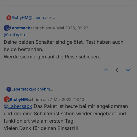
RichyHM
@
Labersack
R
Ich habe die Schalter nochmal angeklemmt. Beim
Labersack
schrieb am
4. Mai 2025, 09:22
L
einen blinkt die LED wenn der Schalter mit Strom
zuletzt editiert von
Offline
@
richyhm
versorgt wird und später nicht mehr (egal was
gemacht wird). Beim zweiten Schalter blinkt die LED
Deine beiden Schalter sind gelötet, Test haben auch
ständig.
beide bestanden.
Werde sie morgen auf die Reise schicken.
0
Labersack
@
richyhm
L
Deine beiden Schalter sind gelötet, Test haben auch
RichyHM
schrieb am
7. Mai 2025, 14:40
R
beide bestanden.
zuletzt editiert von
Offline
@
Labersack
Das Paket ist heute bei mir angekommen
Werde sie morgen auf die Reise schicken.
und der eine Schalter ist schon wieder eingebaut und
funktioniert wie am ersten Tag.
Vielen Dank für deinen Einsatz!!!