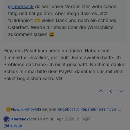
@
labersack
da war unser Vorbesitzer wohl schon
tätig und hat gelötet. Aber mega dass es jetzt
funktioniert 🫶 vielen Dank und noch ein schönes
Osterfest. Werde dir etwas über die Wunschliste
zukommen lassen 😀
Hey, das Paket kam heute an danke. Habe einen
dimmaktor installiert, der läuft. Beim zweiten hatte ich
Probleme das habe ich nicht geschafft. Nochmal danke.
Schick mir mal bitte dein PayPal damit ich das mit dem
Paket begleichen kann. VG
0
@
flowski
sagte in
Angebot für Reparatur des "C26-
Flowski
F
Problems"
:
Labersack
schrieb am
30. Apr. 2025, 21:56
L
zuletzt editiert von Labersack
Offline
@
flowski
@
labersack
da war unser Vorbesitzer wohl schon