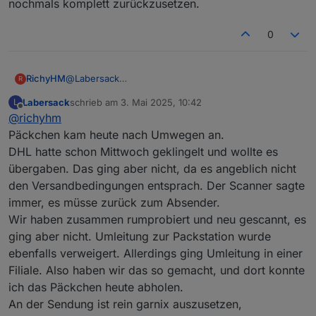
nochmals komplett zurückzusetzen.
0
RichyHM
@
Labersack
R
Ich habe die Schalter nochmal angeklemmt. Beim
Labersack
schrieb am
3. Mai 2025, 10:42
L
einen blinkt die LED wenn der Schalter mit Strom
zuletzt editiert von
Offline
@
richyhm
versorgt wird und später nicht mehr (egal was
gemacht wird). Beim zweiten Schalter blinkt die LED
Päckchen kam heute nach Umwegen an.
ständig.
DHL hatte schon Mittwoch geklingelt und wollte es
übergaben. Das ging aber nicht, da es angeblich nicht
den Versandbedingungen entsprach. Der Scanner sagte
immer, es müsse zurück zum Absender.
Wir haben zusammen rumprobiert und neu gescannt, es
ging aber nicht. Umleitung zur Packstation wurde
ebenfalls verweigert. Allerdings ging Umleitung in einer
Filiale. Also haben wir das so gemacht, und dort konnte
ich das Päckchen heute abholen.
An der Sendung ist rein garnix auszusetzen,