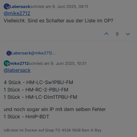
okay, vielen Dank, ich meine mich zu erinnern das es
Labersack
schrieb am
9. Juni 2025, 09:11
L
bei anderen auch so angefangen ist, später ging es
zuletzt editiert von
Offline
@
mike2712
dann über den Schalter auch nicht mehr. Also ein
weiterer defekter.
Vielleicht. Sind es Schalter aus der Liste im OP?
Ich muss die Tage erst mal wieder nach Polen, darf
ich dir meine gesammelten Werke mal zukommen
0
lassen?
Labersack
@
mike2712
L
Vielleicht. Sind es Schalter aus der Liste im OP?
mike2712
schrieb am
9. Juni 2025, 10:51
M
zuletzt editiert von
Offline
@
labersack
4 Stück - HM-LC-Sw1PBU-FM
1 Stück - HM-RC-2-PBU-FM
1 Stück - HM-LC-Dim1TPBU-FM
und noch sogar ein IP mit dem selben Fehler
1 Stück - HmIP-BDT
ioBroker im Docker auf Qnap TS-453A 16GB Ram 4-Bay