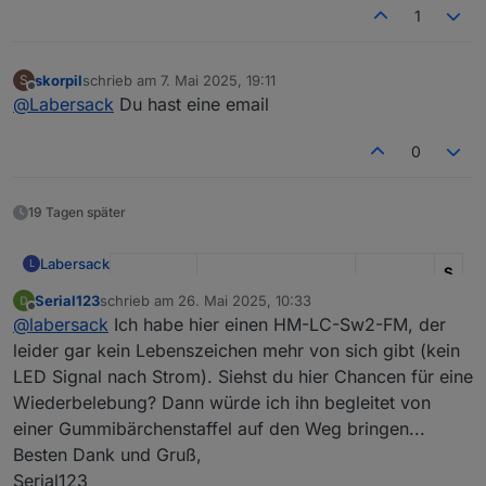
1
skorpil
schrieb am
7. Mai 2025, 19:11
S
zuletzt editiert von
Offline
@
Labersack
Du hast eine email
0
19 Tagen später
Labersack
L
S
I
Serial123
schrieb am
26. Mai 2025, 10:33
zuletzt editiert von
Kondens
-
Offline
@
labersack
Ich habe hier einen HM-LC-Sw2-FM, der
Modell
Funktion
ator
R
leider gar kein Lebenszeichen mehr von sich gibt (kein
HM-LC-
Unterputz
?
?
LED Signal nach Strom). Siehst du hier Chancen für eine
Bl1-FM
Rollladenaktor
Wiederbelebung? Dann würde ich ihn begleitet von
einer Gummibärchenstaffel auf den Weg bringen...
HM-LC-
Unterputz
C26
1
1
Besten Dank und Gruß,
Bl1PBU-
Rollladenaktor
0
K
FM
u
Serial123