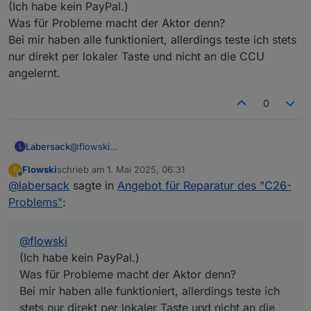
tätig und hat gelötet. Aber mega dass es jetzt
(Ich habe kein PayPal.)
Hey, das Paket kam heute an danke. Habe einen
funktioniert 🫶 vielen Dank und noch ein schönes
Was für Probleme macht der Aktor denn?
dimmaktor installiert, der läuft. Beim zweiten hatte ich
Osterfest. Werde dir etwas über die Wunschliste
Bei mir haben alle funktioniert, allerdings teste ich stets
Probleme das habe ich nicht geschafft. Nochmal
zukommen lassen 😀
danke. Schick mir mal bitte dein PayPal damit ich das
nur direkt per lokaler Taste und nicht an die CCU
mit dem Paket begleichen kann. VG
angelernt.
0
Labersack
@
flowski
L
(Ich habe kein PayPal.)
Flowski
schrieb am
1. Mai 2025, 06:31
F
Was für Probleme macht der Aktor denn?
zuletzt editiert von
Offline
@
labersack
sagte in
Angebot für Reparatur des "C26-
Bei mir haben alle funktioniert, allerdings teste ich
stets nur direkt per lokaler Taste und nicht an die
Problems"
:
CCU angelernt.
@
flowski
(Ich habe kein PayPal.)
Was für Probleme macht der Aktor denn?
Bei mir haben alle funktioniert, allerdings teste ich
stets nur direkt per lokaler Taste und nicht an die