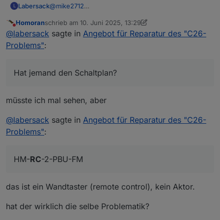
Labersack
@
mike2712
L
Den HM-RC-2-PBU-FM kenne ich nicht, sieht aber
Homoran
schrieb am
10. Juni 2025, 13:29
zumindest mal so aus, als ob er eine ähnliche
zuletzt editiert von Homoran
6. Okt. 2025, 15:38
Nicht stören
@
labersack
sagte in
Angebot für Reparatur des "C26-
Baureihe wie die betroffenen Schalter sind, kann
ich also mal reinsehen.(Hat jemand den Schaltplan?)
Problems"
:
HM-LC-Sw1PBU-FM und HM-LC-Dim1TPBU-FM
sind kein Problem, schaue ich mir an.
Die HmIP Komponenten sind allerdings nicht von
Hat jemand den Schaltplan?
diesem Problem betroffen, da ist wohl was anderes
defekt, die brauchst du nicht mitzuschicken.
müsste ich mal sehen, aber
@
labersack
sagte in
Angebot für Reparatur des "C26-
Problems"
:
HM-
RC
-2-PBU-FM
das ist ein Wandtaster (remote control), kein Aktor.
hat der wirklich die selbe Problematik?