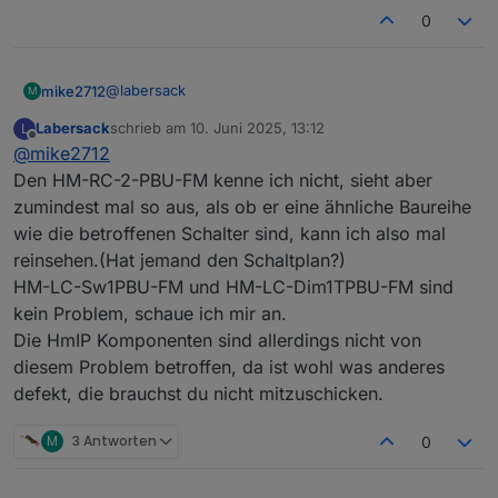
0
@
labersack
mike2712
M
Labersack
schrieb am
10. Juni 2025, 13:12
L
4 Stück - HM-LC-Sw1PBU-FM
zuletzt editiert von
Offline
@
mike2712
1 Stück - HM-RC-2-PBU-FM
1 Stück - HM-LC-Dim1TPBU-FM
und noch sogar ein IP mit dem selben Fehler
Den HM-RC-2-PBU-FM kenne ich nicht, sieht aber
1 Stück - HmIP-BDT
zumindest mal so aus, als ob er eine ähnliche Baureihe
wie die betroffenen Schalter sind, kann ich also mal
reinsehen.(Hat jemand den Schaltplan?)
HM-LC-Sw1PBU-FM und HM-LC-Dim1TPBU-FM sind
kein Problem, schaue ich mir an.
Die HmIP Komponenten sind allerdings nicht von
diesem Problem betroffen, da ist wohl was anderes
defekt, die brauchst du nicht mitzuschicken.
M
3 Antworten
0