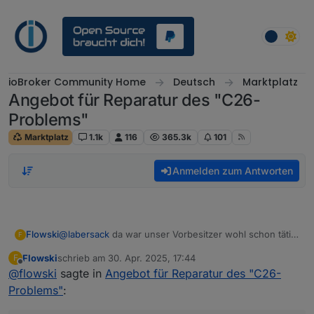
Weiter zum Inhalt
ioBroker Community Home
Deutsch
Marktplatz
Angebot für Reparatur des "C26-
Problems"
Marktplatz
1.1k
116
365.3k
101
Anmelden zum Antworten
Flowski
@
labersack
da war unser Vorbesitzer wohl schon tätig
F
und hat gelötet. Aber mega dass es jetzt funktioniert
Flowski
schrieb am
30. Apr. 2025, 17:44
F
🫶 vielen Dank und noch ein schönes Osterfest.
zuletzt editiert von
Offline
@
flowski
sagte in
Angebot für Reparatur des "C26-
Werde dir etwas über die Wunschliste zukommen
lassen 😀
Problems"
: