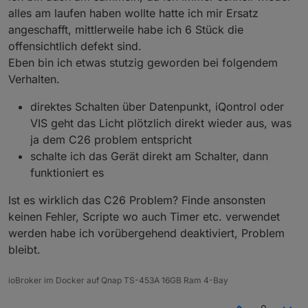
alles am laufen haben wollte hatte ich mir Ersatz
angeschafft, mittlerweile habe ich 6 Stück die
Schaltplan gesucht: Schalter, an denen ich erst
wieder Kondensatoren austauschen werde,
offensichtlich defekt sind.
nachdem ich einen Schaltplan gefunden habe:
Eben bin ich etwas stutzig geworden bei folgendem
Verhalten.
HM-LC-
Homematic Unterputz
BL1-FM
Rollladenaktor
direktes Schalten über Datenpunkt, iQontrol oder
HM-LC-
Homematic 1-Kanal-
VIS geht das Licht plötzlich direkt wieder aus, was
Dim1T-FM
Unterputzdimmer
ja dem C26 problem entspricht
schalte ich das Gerät direkt am Schalter, dann
HM-LC-
Homematic Unterputzschalter, 1fach
Sw1-FM
funktioniert es
HM-LC-
Homematic Funk-Schaltaktor 2fach,
Ist es wirklich das C26 Problem? Finde ansonsten
Sw2-FM
Unterputzmontage
keinen Fehler, Scripte wo auch Timer etc. verwendet
werden habe ich vorübergehend deaktiviert, Problem
HM-LC-
Homematic Funk-Schaltaktor 4fach,
Sw4-SM
Aufputzmontage
bleibt.
In diversen Geräten führen falsch ausgelegte
ioBroker im Docker auf Qnap TS-453A 16GB Ram 4-Bay
Stützkondensatoren immer wieder zum Ausfall des
Schalters.
Ich habe bereits einige Homematic-Schalter durch