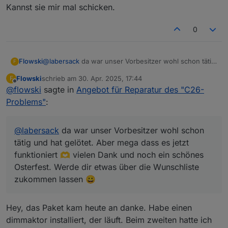
Kannst sie mir mal schicken.
0
Flowski
@
labersack
da war unser Vorbesitzer wohl schon tätig
F
und hat gelötet. Aber mega dass es jetzt funktioniert
Flowski
schrieb am
30. Apr. 2025, 17:44
F
🫶 vielen Dank und noch ein schönes Osterfest.
zuletzt editiert von
Offline
@
flowski
sagte in
Angebot für Reparatur des "C26-
Werde dir etwas über die Wunschliste zukommen
lassen 😀
Problems"
:
@
labersack
da war unser Vorbesitzer wohl schon
tätig und hat gelötet. Aber mega dass es jetzt
funktioniert 🫶 vielen Dank und noch ein schönes
Osterfest. Werde dir etwas über die Wunschliste
zukommen lassen 😀
Hey, das Paket kam heute an danke. Habe einen
dimmaktor installiert, der läuft. Beim zweiten hatte ich