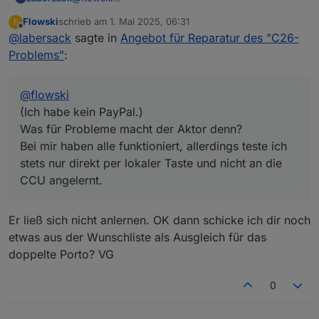
(Ich habe kein PayPal.)
Flowski
schrieb am
1. Mai 2025, 06:31
F
Was für Probleme macht der Aktor denn?
zuletzt editiert von
Offline
@
labersack
sagte in
Angebot für Reparatur des "C26-
Bei mir haben alle funktioniert, allerdings teste ich
stets nur direkt per lokaler Taste und nicht an die
Problems"
:
CCU angelernt.
@
flowski
(Ich habe kein PayPal.)
Was für Probleme macht der Aktor denn?
Bei mir haben alle funktioniert, allerdings teste ich
stets nur direkt per lokaler Taste und nicht an die
CCU angelernt.
Er ließ sich nicht anlernen. OK dann schicke ich dir noch
etwas aus der Wunschliste als Ausgleich für das
doppelte Porto? VG
0