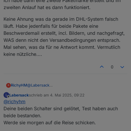
Ich habe dann eine zweite Paketmarke erstellt und im
zweiten Anlauf hat es dann funktioniert.
Keine Ahnung was da gerade im DHL-System falsch
läuft. Habe jedenfalls für beide Pakete eine
Beschwerdemail erstellt, incl. Bildern, und nachgefragt,
WAS denn nicht den Versandbedingungen entsprach.
Mal sehen, was da für ne Antwort kommt. Vermutlich
keine nützliche....
0
RichyHM
@
Labersack
R
Ich habe die Schalter nochmal angeklemmt. Beim
Labersack
schrieb am
4. Mai 2025, 09:22
L
einen blinkt die LED wenn der Schalter mit Strom
zuletzt editiert von
Offline
@
richyhm
versorgt wird und später nicht mehr (egal was
gemacht wird). Beim zweiten Schalter blinkt die LED
Deine beiden Schalter sind gelötet, Test haben auch
ständig.
beide bestanden.
Werde sie morgen auf die Reise schicken.