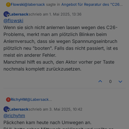
@
labersack
sagte in
Angebot für Reparatur des "C26-
Flowski
F
Problems"
:
Labersack
schrieb am
1. Mai 2025, 13:36
L
zuletzt editiert von
Offline
@
flowski
@
flowski
(Ich habe kein PayPal.)
Wenn sie sich nicht anlernen lassen wegen des C26-
Er ließ sich nicht anlernen. OK dann schicke ich dir
Was für Probleme macht der Aktor denn?
Problems, merkt man am plötzlich Blinken beim
noch etwas aus der Wunschliste als Ausgleich für das
Bei mir haben alle funktioniert, allerdings teste ich
Anlernversuch, dass sie wegen Spannnungseinbruch
doppelte Porto? VG
stets nur direkt per lokaler Taste und nicht an die
CCU angelernt.
plötzlich neu "booten". Falls das nicht passiert, ist es
meist ein anderer Fehler.
Manchmal hilft es auch, den Aktor vorher per Taste
nochmals komplett zurückzusetzen.
0
RichyHM
@
Labersack
R
Ich habe die Schalter nochmal angeklemmt. Beim
Labersack
schrieb am
3. Mai 2025, 10:42
L
einen blinkt die LED wenn der Schalter mit Strom
zuletzt editiert von
Offline
@
richyhm
versorgt wird und später nicht mehr (egal was
gemacht wird). Beim zweiten Schalter blinkt die LED
Päckchen kam heute nach Umwegen an.
ständig.