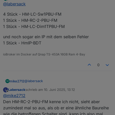
zuletzt editiert von
Offline
@
labersack
4 Stück - HM-LC-Sw1PBU-FM
1 Stück - HM-RC-2-PBU-FM
1 Stück - HM-LC-Dim1TPBU-FM
und noch sogar ein IP mit dem selben Fehler
1 Stück - HmIP-BDT
ioBroker im Docker auf Qnap TS-453A 16GB Ram 4-Bay
0
@
labersack
mike2712
M
Labersack
schrieb am
10. Juni 2025, 13:12
L
4 Stück - HM-LC-Sw1PBU-FM
zuletzt editiert von
Offline
@
mike2712
1 Stück - HM-RC-2-PBU-FM
1 Stück - HM-LC-Dim1TPBU-FM
und noch sogar ein IP mit dem selben Fehler
Den HM-RC-2-PBU-FM kenne ich nicht, sieht aber
1 Stück - HmIP-BDT
zumindest mal so aus, als ob er eine ähnliche Baureihe
wie die betroffenen Schalter sind, kann ich also mal