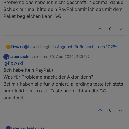
Probleme das habe ich nicht geschafft. Nochmal danke.
Schick mir mal bitte dein PayPal damit ich das mit dem
Paket begleichen kann. VG
0
@
flowski
sagte in
Angebot für Reparatur des "C26-
Flowski
F
Problems"
:
Labersack
schrieb am
30. Apr. 2025, 21:56
L
zuletzt editiert von Labersack
Offline
@
flowski
@
labersack
da war unser Vorbesitzer wohl schon
tätig und hat gelötet. Aber mega dass es jetzt
(Ich habe kein PayPal.)
Hey, das Paket kam heute an danke. Habe einen
funktioniert 🫶 vielen Dank und noch ein schönes
Was für Probleme macht der Aktor denn?
dimmaktor installiert, der läuft. Beim zweiten hatte ich
Osterfest. Werde dir etwas über die Wunschliste
Bei mir haben alle funktioniert, allerdings teste ich stets
Probleme das habe ich nicht geschafft. Nochmal
zukommen lassen 😀
danke. Schick mir mal bitte dein PayPal damit ich das
nur direkt per lokaler Taste und nicht an die CCU
mit dem Paket begleichen kann. VG
angelernt.
0
Labersack
@
flowski
L