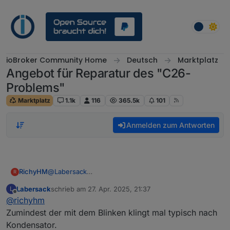
Weiter zum Inhalt
ioBroker Community Home
Deutsch
Marktplatz
Angebot für Reparatur des "C26-
Problems"
Marktplatz
1.1k
116
365.5k
101
Anmelden zum Antworten
RichyHM
@
Labersack
R
Ich habe die Schalter nochmal angeklemmt. Beim
Labersack
schrieb am
27. Apr. 2025, 21:37
L
einen blinkt die LED wenn der Schalter mit Strom
zuletzt editiert von
Offline
@
richyhm
versorgt wird und später nicht mehr (egal was
gemacht wird). Beim zweiten Schalter blinkt die LED
Zumindest der mit dem Blinken klingt mal typisch nach
ständig.
Kondensator.