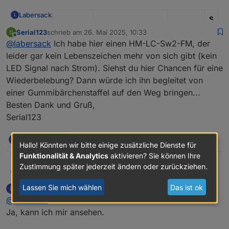
Labersack
L
S
I
Serial123
schrieb am
26. Mai 2025, 10:33
zuletzt editiert von
Kondens
-
Offline
@
labersack
Ich habe hier einen HM-LC-Sw2-FM, der
Modell
Funktion
ator
R
leider gar kein Lebenszeichen mehr von sich gibt (kein
HM-LC-
Unterputz
?
?
LED Signal nach Strom). Siehst du hier Chancen für eine
Bl1-FM
Rollladenaktor
Wiederbelebung? Dann würde ich ihn begleitet von
einer Gummibärchenstaffel auf den Weg bringen...
HM-LC-
Unterputz
C26
1
1
Besten Dank und Gruß,
Bl1PBU-
Rollladenaktor
0
K
FM
u
Serial123
F
L
3 Antworten
0
HM-LC-
1-Kanal-
?
?
2
Hallo! Könnten wir bitte einige zusätzliche Dienste für
Dim1T-FM
Unterputzdimmer
K
Funktionalität & Analytics
aktivieren? Sie können Ihre
2
Zustimmung später jederzeit ändern oder zurückziehen.
Serial123
@
labersack
Ich habe hier einen HM-LC-Sw2-FM, der
HM-LC-
Unterputz-
C7
1
2
leider gar kein Lebenszeichen mehr von sich gibt
Lassen Sie mich wählen
Das ist ok
Labersack
schrieb am
26. Mai 2025, 13:11
L
Dim1TPBU
Dimmschalter
0
K
(kein LED Signal nach Strom). Siehst du hier Chancen
zuletzt editiert von
Offline
@
serial123
-FM
u
2
für eine Wiederbelebung? Dann würde ich ihn
F
begleitet von einer Gummibärchenstaffel auf den
Ja, kann ich mir ansehen.
Weg bringen...
HM-LC-
Unterputz
C27
4
1