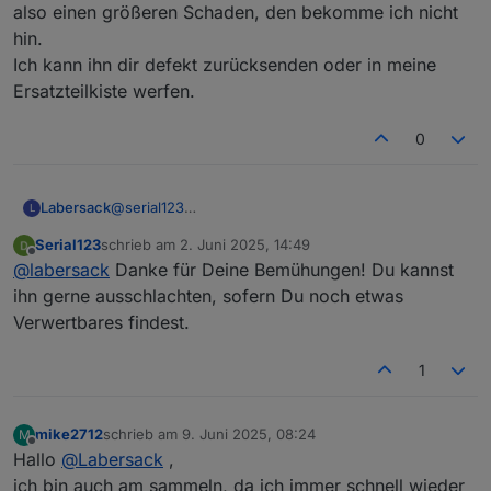
also einen größeren Schaden, den bekomme ich nicht
0
hin.
u
F
Ich kann ihn dir defekt zurücksenden oder in meine
Ersatzteilkiste werfen.
HM-LC-
Funk-Schaltaktor
?
?
Sw4-SM
4fach,
0
Aufputzmontage
HM-RC-
Unterputz 2-Kanal-
C26
1
1
2-PBU-
Sender
(SM
0
K
Labersack
@
serial123
L
FM
D)
u
In dem Schalter war wie üblich der
F
Serial123
schrieb am
2. Juni 2025, 14:49
Sicherungswiderstand durch.
zuletzt editiert von
Offline
@
labersack
Danke für Deine Bemühungen! Du kannst
Ich habe einen neuen SI-R eingelötet und den
evtl.
Schalter an mein Testbrett angeschlossen.
ihn gerne ausschlachten, sofern Du noch etwas
weitere
und ZACK war der auch wieder durch. Der Schalter
Verwertbares findest.
hat also einen größeren Schaden, den bekomme ich
Anzahl
1-99
nicht hin.
1
Ich kann ihn dir defekt zurücksenden oder in meine
Preis pro
Keine €
Ersatzteilkiste werfen.
Stück
mike2712
schrieb am
9. Juni 2025, 08:24
M
Versand
Versand hin und
zuletzt editiert von
Offline
Hallo
@
Labersack
,
zurück auf eure
Kosten
ich bin auch am sammeln, da ich immer schnell wieder