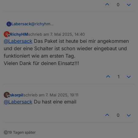
0
Labersack
@
richyhm
L
Deine beiden Schalter sind gelötet, Test haben auch
RichyHM
schrieb am
7. Mai 2025, 14:40
R
beide bestanden.
zuletzt editiert von
Offline
@
Labersack
Das Paket ist heute bei mir angekommen
Werde sie morgen auf die Reise schicken.
und der eine Schalter ist schon wieder eingebaut und
funktioniert wie am ersten Tag.
Vielen Dank für deinen Einsatz!!!
1
skorpil
schrieb am
7. Mai 2025, 19:11
S
zuletzt editiert von
Offline
@
Labersack
Du hast eine email
0
19 Tagen später