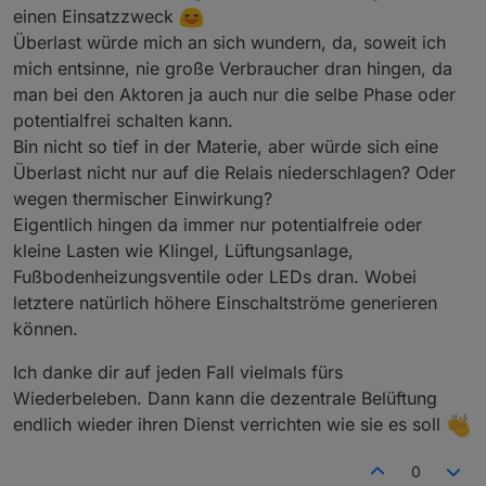
hatte, sondern nach meiner Meinung durch
einen Einsatzzweck
Überlastung ausfiel. Habe ihn jetzt erfolgreich paar
Überlast würde mich an sich wundern, da, soweit ich
Stunden mit 35W-Lampen getestet, aber wie
gesagt, der war anders defekt als normalerweise.
mich entsinne, nie große Verbraucher dran hingen, da
man bei den Aktoren ja auch nur die selbe Phase oder
potentialfrei schalten kann.
Bin nicht so tief in der Materie, aber würde sich eine
Überlast nicht nur auf die Relais niederschlagen? Oder
wegen thermischer Einwirkung?
Eigentlich hingen da immer nur potentialfreie oder
kleine Lasten wie Klingel, Lüftungsanlage,
Fußbodenheizungsventile oder LEDs dran. Wobei
letztere natürlich höhere Einschaltströme generieren
können.
Ich danke dir auf jeden Fall vielmals fürs
Wiederbeleben. Dann kann die dezentrale Belüftung
endlich wieder ihren Dienst verrichten wie sie es soll
0