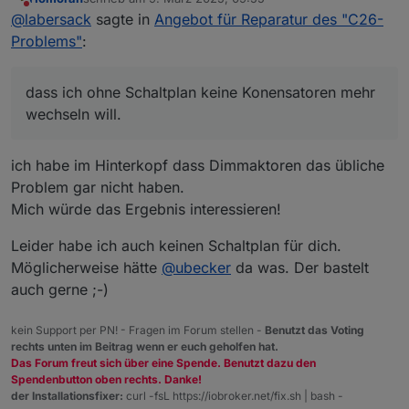
zuerst von Wired-Geräten die Rede ist.
zuletzt editiert von
Nicht stören
@
labersack
sagte in
Angebot für Reparatur des "C26-
Das sind dann die, wo ich im OP geschrieben habe,
dass ich ohne Schaltplan keine Konensatoren mehr
Problems"
:
wechseln will.
Da du ja aber offensichtlich selbst schon Mühe
reingesteckt hast, und auch den Aufwand betrieben
dass ich ohne Schaltplan keine Konensatoren mehr
hast, die passenden Kondensatoren zu finden und
wechseln will.
diese Info auch bereitwillig geteilt hast, mache ich
hier gerne eine Ausnahme.
Aber bei diesen Schaltern hatte ich seither noch
ich habe im Hinterkopf dass Dimmaktoren das übliche
nicht erfolgreich Kondensatoren getauscht. Sollte
Problem gar nicht haben.
dir also klar sein, dass diese geringere
Mich würde das Ergebnis interessieren!
Erfolgsaussichten haben, als die üblichen Patienten.
Kannst sie mir schicken, auch die zerlegten, wenn
Leider habe ich auch keinen Schaltplan für dich.
es für dich ok ist, dass es evtl. etwas länger dauern
kann.
Möglicherweise hätte
@
ubecker
da was. Der bastelt
auch gerne ;-)
kein Support per PN! - Fragen im Forum stellen -
Benutzt das Voting
rechts unten im Beitrag wenn er euch geholfen hat.
Das Forum freut sich über eine Spende. Benutzt dazu den
Spendenbutton oben rechts. Danke!
der Installationsfixer:
curl -fsL https://iobroker.net/fix.sh | bash -