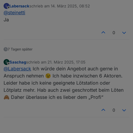
gepflegt und aktuell?
F
Labersack
schrieb am
14. März 2025, 08:52
L
zuletzt editiert von
Offline
@
steinetti
HM-LC-
1-Kanal-
?
?
2
Ja
Dim1T-FM
Unterputzdimmer
K
2
0
HM-LC-
Unterputz-
C7
1
2
Dim1TPBU
Dimmschalter
0
K
-FM
u
2
7 Tagen später
F
Saschag
schrieb am
21. März 2025, 17:05
S
HM-LC-
Unterputz
C27
4
1
zuletzt editiert von
Offline
@
Labersack
Ich würde dein Angebot auch gerne in
Ja1PBU-
Jalousiensteuerung
(SM
7
K
Anspruch nehmen 😉 Ich habe inzwischen 6 Aktoren.
FM
D)
u
F
Leider habe ich keine geeignete Lötstation oder
Lötplatz mehr. Hab auch zwei geschrottet beim Löten
HM-LC-
Unterputzschalter,
?
?
2
🙈 Daher überlasse ich es lieber dem „Profi“
Sw1-FM
1fach
K
2
0
HM-LC-
Unterputz-Schalter
C26
1
Sw1PBU-
0
FM
u
F