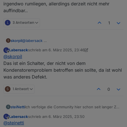
irgendwo rumliegen, allerdings derzeit nicht mehr
auffindbar..
L
3 Antworten
1
skorpil
@
labersack
S
Labersack
schrieb am
6. März 2025, 23:46
L
zuletzt editiert von Labersack
3. Juli 2025, 00:47
Offline
@
skorpil
Das ist ein Schalter, der nicht von dem
Kondenstoremproblem betroffen sein sollte, da ist wohl
was anderes Defekt.
S
1 Antwort
0
Ich verfolge die Community hier schon seit langer Zeit
steiNetti
S
und bin wirklich begeistert von der Hilfsbereitschaft –
Labersack
schrieb am
6. März 2025, 23:50
L
ein großes Dankeschön! ♥️
Vor rund sieben Jahren habe ich mir im Zuge der
zuletzt editiert von
Offline
@
steinetti
Sanierung unseres Elternhauses ein ganzes Set an