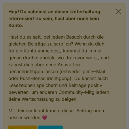
HM-LC-
Funk-Schaltaktor
?
?
2
Hey! Du scheinst an dieser Unterhaltung
Sw2-FM
2fach,
K
interessiert zu sein, hast aber noch kein
Unterputzmontage
2
Konto.
HM-LC-
Funk-Schaltaktor
C16
1
2
Sw2-PB-
2fach,
0
K
Hast du es satt, bei jedem Besuch durch die
FM
Unterputzmontage
u
2
gleichen Beiträge zu scrollen? Wenn du dich
F
für ein Konto anmeldest, kommst du immer
HM-LC-
4fach Schaltaktor
C7
1
1
genau dorthin zurück, wo du zuvor warst, und
Sw4-DR
Hutschiene
0
K
kannst dich über neue Antworten
0
benachrichtigen lassen (entweder per E-Mail
u
oder Push-Benachrichtigung). Du kannst auch
F
Lesezeichen speichern und Beiträge positiv
HM-LC-
Funk-Schaltaktor
?
?
bewerten, um anderen Community-Mitgliedern
Sw4-SM
4fach,
deine Wertschätzung zu zeigen.
Aufputzmontage
HM-RC-
Unterputz 2-Kanal-
C26
1
1
Mit deinem Input könnte dieser Beitrag noch
2-PBU-
Sender
(SM
0
K
besser werden 💗
FM
D)
u
F