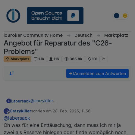
Weiter zum Inhalt
ioBroker Community Home
Deutsch
Marktplatz
Angebot für Reparatur des "C26-
Problems"
Marktplatz
1.1k
116
365.8k
101
Anmelden zum Antworten
@
crazykiller
Labersack
L
Muss dich leider enttäuschen, sind doch nicht zwei
Crazykiller
schrieb am
28. Feb. 2025, 11:56
C
von drei....
Der dritte, der durchgebrannte Teile hatte, wurde
zuletzt editiert von
Offline
@
labersack
Hab nochmal rumgetestet und auf Verdacht paar
von mir unten mit einem roten Punkt markiert.
weitere Kondensatoren gewechselt, und jetzt
Den würde ich etwas kritischer beobachten, weil
Oh was für eine Enttäuschung, dann muss ich mir ja
funktionieren alle drei wieder, tut mir leid ;-)
der nicht den normalen C26-Fehler (hier C7-Fehler)
zwei als Reserve hinlegen oder finde womöglich noch