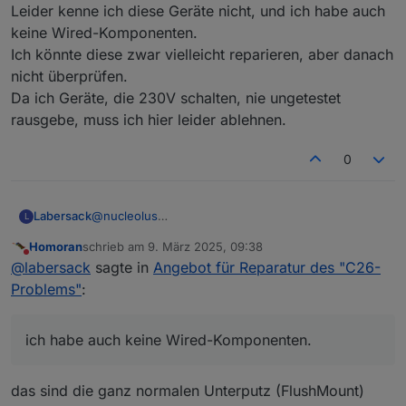
Leider kenne ich diese Geräte nicht, und ich habe auch
keine Wired-Komponenten.
Ich könnte diese zwar vielleicht reparieren, aber danach
nicht überprüfen.
Da ich Geräte, die 230V schalten, nie ungetestet
rausgebe, muss ich hier leider ablehnen.
0
Labersack
@
nucleolus
L
Leider kenne ich diese Geräte nicht, und ich habe
Homoran
schrieb am
9. März 2025, 09:38
auch keine Wired-Komponenten.
zuletzt editiert von
Nicht stören
@
labersack
sagte in
Angebot für Reparatur des "C26-
Ich könnte diese zwar vielleicht reparieren, aber
danach nicht überprüfen.
Problems"
:
Da ich Geräte, die 230V schalten, nie ungetestet
rausgebe, muss ich hier leider ablehnen.
ich habe auch keine Wired-Komponenten.
das sind die ganz normalen Unterputz (FlushMount)