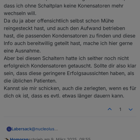
dass ich ohne Schaltplan keine Konensatoren mehr
wechseln will.
Da du ja aber offensichtlich selbst schon Mühe
reingesteckt hast, und auch den Aufwand betrieben
hast, die passenden Kondensatoren zu finden und diese
Info auch bereitwillig geteilt hast, mache ich hier gerne
eine Ausnahme.
Aber bei diesen Schaltern hatte ich seither noch nicht
erfolgreich Kondensatoren getauscht. Sollte dir also klar
sein, dass diese geringere Erfolgsaussichten haben, als
die üblichen Patienten.
@
labersack
sagte in
Angebot für Reparatur des
Kannst sie mir schicken, auch die zerlegten, wenn es für
"C26-Problems"
:
dich ok ist, dass es evtl. etwas länger dauern kann.
Leider kenne ich diese Geräte nicht, ..., muss
ich hier leider ablehnen.
1
ist aber vollkommen verständlich!
Labersack
@
nucleolus
L
Ah, ok, da bin ich auf den Link reingefallen, weil da
Homoran
schrieb am
9. März 2025, 09:55