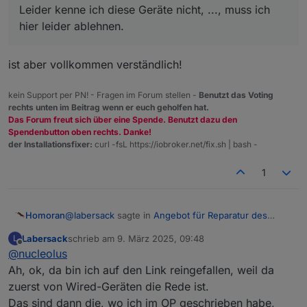
Leider kenne ich diese Geräte nicht, ..., muss ich
hier leider ablehnen.
ist aber vollkommen verständlich!
kein Support per PN! - Fragen im Forum stellen -
Benutzt das Voting
rechts unten im Beitrag wenn er euch geholfen hat.
Das Forum freut sich über eine Spende. Benutzt dazu den
Spendenbutton oben rechts. Danke!
der Installationsfixer:
curl -fsL https://iobroker.net/fix.sh | bash -
1
@
labersack
sagte in
Angebot für Reparatur des
Homoran
"C26-Problems"
:
Labersack
schrieb am
9. März 2025, 09:48
L
zuletzt editiert von
Offline
@
nucleolus
ich habe auch keine Wired-Komponenten.
Ah, ok, da bin ich auf den Link reingefallen, weil da
zuerst von Wired-Geräten die Rede ist.
das sind die ganz normalen Unterputz (FlushMount)
Aktoren.
Das sind dann die, wo ich im OP geschrieben habe,