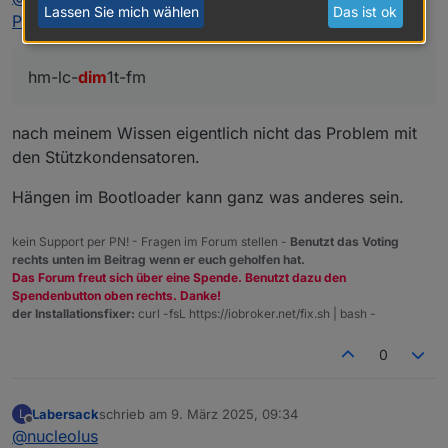
senken.
gesetzt dass mich der Mut etwas verlassen hat das
ektrolytische-kondensatoren-tht/elite/
Lassen Sie mich wählen
Das ist ok
Problems"
:
einigermaßen funktional wieder zusammenzulöten.
https://www.tme.eu/de/details/eeaga1c100/elektrolyt
War echt nicht einfach nen Anbieter zu finden bei
ische-kondensatoren-tht/panasonic/
dem man alle benötigten Elkos an einem Ort
https://www.tme.eu/de/details/eeufr1c101b/elektrolyt
bekommt und besonders der erste war echt nicht
Nun meine Frage, darf ich dir 3 von den defekten
hm-lc-
dim
1t-fm
ische-kondensatoren-tht/panasonic/
einfach zu finden.
hm-lc-dim1t-fm zusammen mit den beschafften Elkos
schicken? Ich lege auch in Anzahl >200% der
Es liegt bei euch Sensei.
benötigten Elkos bei.
Mit bestem Gruß aus Südhessen.
nach meinem Wissen eigentlich nicht das Problem mit
Oder darf ich dir sogar die 3 teilzerlöteten mit
den Stützkondensatoren.
beilegen?
Hängen im Bootloader kann ganz was anderes sein.
kein Support per PN! - Fragen im Forum stellen -
Benutzt das Voting
rechts unten im Beitrag wenn er euch geholfen hat.
Das Forum freut sich über eine Spende. Benutzt dazu den
Spendenbutton oben rechts. Danke!
der Installationsfixer:
curl -fsL https://iobroker.net/fix.sh | bash -
0
Labersack
schrieb am
9. März 2025, 09:34
L
zuletzt editiert von
Offline
@
nucleolus