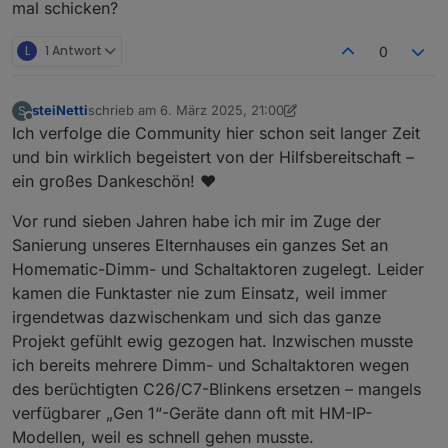
mal schicken?
L
1 Antwort
0
steiNetti
schrieb am
6. März 2025, 21:00
S
zuletzt editiert von steiNetti
3. Juni 2025, 22:08
Offline
Ich verfolge die Community hier schon seit langer Zeit
und bin wirklich begeistert von der Hilfsbereitschaft –
ein großes Dankeschön! ♥️
Vor rund sieben Jahren habe ich mir im Zuge der
Sanierung unseres Elternhauses ein ganzes Set an
Homematic-Dimm- und Schaltaktoren zugelegt. Leider
kamen die Funktaster nie zum Einsatz, weil immer
irgendetwas dazwischenkam und sich das ganze
Projekt gefühlt ewig gezogen hat. Inzwischen musste
ich bereits mehrere Dimm- und Schaltaktoren wegen
des berüchtigten C26/C7-Blinkens ersetzen – mangels
verfügbarer „Gen 1“-Geräte dann oft mit HM-IP-
Modellen, weil es schnell gehen musste.