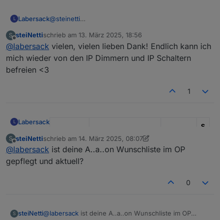
3xHM-LC-Dim1TPBU-FM
mangels verfügbarer „Gen 1“-Geräte dann oft mit HM-
Kenntnisse sind eher rudimentär, und mein Equipment
Dankeschön!
1xHM-LC-Sw1PBU-FM
Theoretisch müsste noch ein 4ter blinkender
IP-Modellen, weil es schnell gehen musste.
hat auch schon bessere Tage gesehen.
Labersack
@
steinetti
Dimmaktor irgendwo rumliegen, allerdings derzeit
L
Deine 4 Schalter haben neue Kondensatoren und
nicht mehr auffindbar..
steiNetti
schrieb am
13. März 2025, 18:56
S
sind wieder auf dem Weg zur Landesgrenze...
zuletzt editiert von
Offline
@
labersack
vielen, vielen lieben Dank! Endlich kann ich
mich wieder von den IP Dimmern und IP Schaltern
befreien <3
1
Labersack
L
S
I
steiNetti
schrieb am
14. März 2025, 08:07
S
zuletzt editiert von steiNetti
Kondens
-
Offline
@
labersack
ist deine A..a..on Wunschliste im OP
Modell
Funktion
ator
R
gepflegt und aktuell?
HM-LC-
Unterputz
?
?
Bl1-FM
Rollladenaktor
0
HM-LC-
Unterputz
C26
1
1
Bl1PBU-
Rollladenaktor
0
K
steiNetti
@
labersack
ist deine A..a..on Wunschliste im OP
S
FM
u