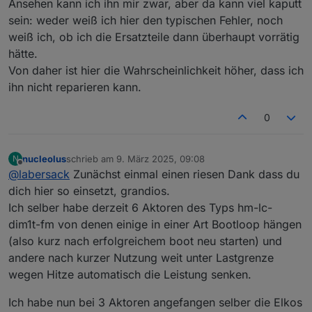
Ansehen kann ich ihn mir zwar, aber da kann viel kaputt
sein: weder weiß ich hier den typischen Fehler, noch
weiß ich, ob ich die Ersatzteile dann überhaupt vorrätig
hätte.
Von daher ist hier die Wahrscheinlichkeit höher, dass ich
ihn nicht reparieren kann.
0
nucleolus
schrieb am
9. März 2025, 09:08
N
zuletzt editiert von
Offline
@
labersack
Zunächst einmal einen riesen Dank dass du
dich hier so einsetzt, grandios.
Ich selber habe derzeit 6 Aktoren des Typs hm-lc-
dim1t-fm von denen einige in einer Art Bootloop hängen
(also kurz nach erfolgreichem boot neu starten) und
andere nach kurzer Nutzung weit unter Lastgrenze
wegen Hitze automatisch die Leistung senken.
Ich habe nun bei 3 Aktoren angefangen selber die Elkos