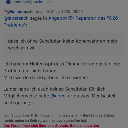
Labersack
@
nucleolus
L
Ah, ok, da bin ich auf den Link reingefallen, weil da
Homoran
schrieb am
9. März 2025, 09:55
zuerst von Wired-Geräten die Rede ist.
zuletzt editiert von
Nicht stören
@
labersack
sagte in
Angebot für Reparatur des "C26-
Das sind dann die, wo ich im OP geschrieben habe,
dass ich ohne Schaltplan keine Konensatoren mehr
Problems"
:
wechseln will.
Da du ja aber offensichtlich selbst schon Mühe
reingesteckt hast, und auch den Aufwand betrieben
dass ich ohne Schaltplan keine Konensatoren mehr
hast, die passenden Kondensatoren zu finden und
wechseln will.
diese Info auch bereitwillig geteilt hast, mache ich
hier gerne eine Ausnahme.
Aber bei diesen Schaltern hatte ich seither noch
ich habe im Hinterkopf dass Dimmaktoren das übliche
nicht erfolgreich Kondensatoren getauscht. Sollte
Problem gar nicht haben.
dir also klar sein, dass diese geringere
Mich würde das Ergebnis interessieren!
Erfolgsaussichten haben, als die üblichen Patienten.
Kannst sie mir schicken, auch die zerlegten, wenn
Leider habe ich auch keinen Schaltplan für dich.
es für dich ok ist, dass es evtl. etwas länger dauern
kann.
Möglicherweise hätte
@
ubecker
da was. Der bastelt
auch gerne ;-)
kein Support per PN! - Fragen im Forum stellen -
Benutzt das Voting
rechts unten im Beitrag wenn er euch geholfen hat.
Das Forum freut sich über eine Spende. Benutzt dazu den