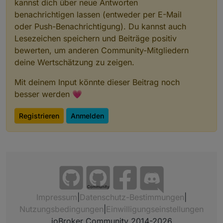
kannst dich über neue Antworten
FM
u
benachrichtigen lassen (entweder per E-Mail
F
oder Push-Benachrichtigung). Du kannst auch
HM-LC-
Funk-Schaltaktor
?
?
2
Lesezeichen speichern und Beiträge positiv
Sw2-FM
2fach,
K
bewerten, um anderen Community-Mitgliedern
Unterputzmontage
2
deine Wertschätzung zu zeigen.
HM-LC-
Funk-Schaltaktor
C16
1
2
Mit deinem Input könnte dieser Beitrag noch
Sw2-PB-
2fach,
0
K
FM
Unterputzmontage
u
2
besser werden 💗
F
Registrieren
Anmelden
HM-LC-
4fach Schaltaktor
C7
1
1
Sw4-DR
Hutschiene
0
K
0
u
F
HM-LC-
Funk-Schaltaktor
?
?
Sw4-SM
4fach,
Community
Aufputzmontage
Impressum
|
Datenschutz-Bestimmungen
|
Nutzungsbedingungen
|
Einwilligungseinstellungen
HM-RC-
Unterputz 2-Kanal-
C26
1
1
ioBroker Community 2014-2026
2-PBU-
Sender
(SM
0
K