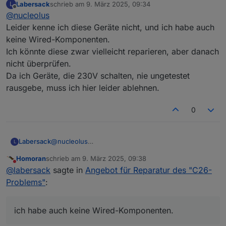
Labersack
schrieb am
9. März 2025, 09:34
L
zuletzt editiert von
Offline
@
nucleolus
Leider kenne ich diese Geräte nicht, und ich habe auch
keine Wired-Komponenten.
Ich könnte diese zwar vielleicht reparieren, aber danach
nicht überprüfen.
Da ich Geräte, die 230V schalten, nie ungetestet
rausgebe, muss ich hier leider ablehnen.
0
Labersack
@
nucleolus
L
Leider kenne ich diese Geräte nicht, und ich habe
Homoran
schrieb am
9. März 2025, 09:38
auch keine Wired-Komponenten.
zuletzt editiert von
Nicht stören
@
labersack
sagte in
Angebot für Reparatur des "C26-
Ich könnte diese zwar vielleicht reparieren, aber
danach nicht überprüfen.
Problems"
:
Da ich Geräte, die 230V schalten, nie ungetestet
rausgebe, muss ich hier leider ablehnen.
ich habe auch keine Wired-Komponenten.