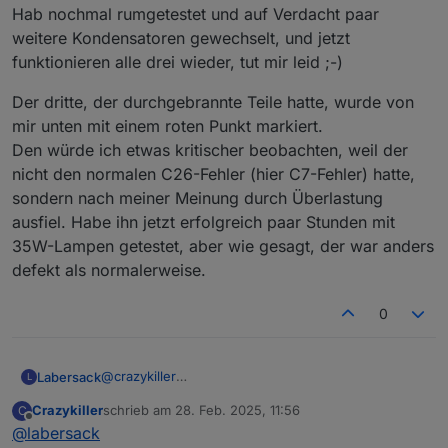
Aber die waren jetzt auch seit 2011 im Einsatz, mag
Hab nochmal rumgetestet und auf Verdacht paar
auch sein, dass der Erste mit nem anderen Fehler
weitere Kondensatoren gewechselt, und jetzt
ausgestiegen war und ich mich nur an die anderen
beiden erinnert habe.
funktionieren alle drei wieder, tut mir leid ;-)
Kann natürlich sein, dass der eine auch mal
anderweitig einen wegbekommen hat. Früher hatte
Der dritte, der durchgebrannte Teile hatte, wurde von
ich mal alle drei in Betrieb, dann wurde einiges
mir unten mit einem roten Punkt markiert.
umgebaut und ich brauchte nur noch einen für
Den würde ich etwas kritischer beobachten, weil der
potentialfreie Schaltaufgaben. Da wurde dann der
Zweite verwendet und mit dem Dritten getauscht als
nicht den normalen C26-Fehler (hier C7-Fehler) hatte,
er nicht mehr wollte. Und als der dann auch nicht
sondern nach meiner Meinung durch Überlastung
mehr wollte habe ich deinen Thread gefunden
ausfiel. Habe ihn jetzt erfolgreich paar Stunden mit
Zwei von drei ist ja immer noch ein guter Schnitt.
35W-Lampen getestet, aber wie gesagt, der war anders
Dann kann ich meine Belüftungsanlage zumindest
defekt als normalerweise.
wieder in Betrieb nehmen und hab noch einen
Ersatz, falls der irgendwann wieder ausfällt. Hätte
es sonst auch mit nem MOD-RC8 gelöst, aber für
0
das passende Relais bräuchte ich dann 9 TE auf der
Hutschiene und den Platz hab ich leider nicht :/
@
crazykiller
Labersack
L
Muss dich leider enttäuschen, sind doch nicht zwei
Crazykiller
schrieb am
28. Feb. 2025, 11:56
C
von drei....
Der dritte, der durchgebrannte Teile hatte, wurde
zuletzt editiert von
Offline
@
labersack
Hab nochmal rumgetestet und auf Verdacht paar
von mir unten mit einem roten Punkt markiert.