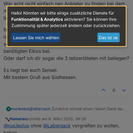
War echt nicht einfach nen Anbieter zu finden bei dem
man alle benötigten Elkos an einem Ort bekommt und
Hallo! Könnten wir bitte einige zusätzliche Dienste für
besonders der erste war echt nicht einfach zu finden.
Funktionalität & Analytics
aktivieren? Sie können Ihre
Zustimmung später jederzeit ändern oder zurückziehen.
Nun meine Frage, darf ich dir 3 von den defekten hm-
lc-dim1t-fm zusammen mit den beschafften Elkos
Lassen Sie mich wählen
Das ist ok
schicken? Ich lege auch in Anzahl >200% der
benötigten Elkos bei.
Oder darf ich dir sogar die 3 teilzerlöteten mit beilegen?
Es liegt bei euch Sensei.
Mit bestem Gruß aus Südhessen.
0
@
labersack
Zunächst einmal einen riesen Dank dass
nucleolus
N
du dich hier so einsetzt, grandios.
Homoran
schrieb am
9. März 2025, 09:26
Ich selber habe derzeit 6 Aktoren des Typs hm-lc-
Ich habe nun bei 3 Aktoren angefangen selber die
zuletzt editiert von
Nicht stören
@
nucleolus
ohne
@
Labersack
vorgreifen zu wollen,
dim1t-fm von denen einige in einer Art Bootloop
Elkos zu entlöten nach Anleitung von
hängen (also kurz nach erfolgreichem boot neu
https://blog.fh-kaernten.at/ingmarsretro/tag/hm-lc-
Die Elkos habe ich recherchiert und fand passende
haben