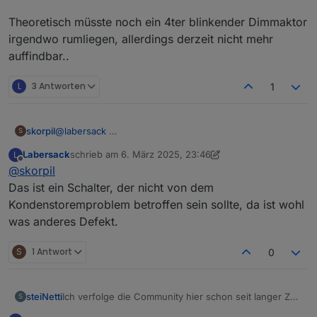
Theoretisch müsste noch ein 4ter blinkender Dimmaktor
irgendwo rumliegen, allerdings derzeit nicht mehr
auffindbar..
L
3 Antworten
1
skorpil
@
labersack
S
Labersack
schrieb am
6. März 2025, 23:46
L
zuletzt editiert von Labersack
3. Juli 2025, 00:47
Offline
@
skorpil
Das ist ein Schalter, der nicht von dem
Kondenstoremproblem betroffen sein sollte, da ist wohl
was anderes Defekt.
S
1 Antwort
0
Ich verfolge die Community hier schon seit langer Zeit
steiNetti
S
und bin wirklich begeistert von der Hilfsbereitschaft –