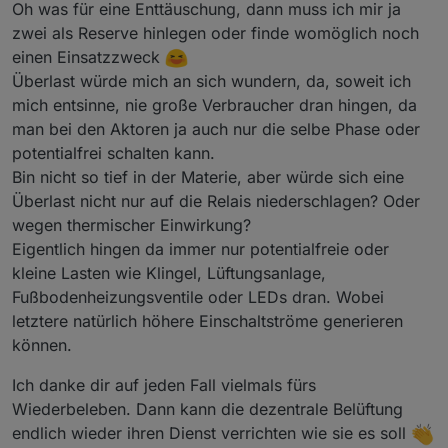
weitere Kondensatoren gewechselt, und jetzt
Den würde ich etwas kritischer beobachten, weil
Oh was für eine Enttäuschung, dann muss ich mir ja
funktionieren alle drei wieder, tut mir leid ;-)
der nicht den normalen C26-Fehler (hier C7-Fehler)
zwei als Reserve hinlegen oder finde womöglich noch
hatte, sondern nach meiner Meinung durch
einen Einsatzzweck
Überlastung ausfiel. Habe ihn jetzt erfolgreich paar
Überlast würde mich an sich wundern, da, soweit ich
Stunden mit 35W-Lampen getestet, aber wie
gesagt, der war anders defekt als normalerweise.
mich entsinne, nie große Verbraucher dran hingen, da
man bei den Aktoren ja auch nur die selbe Phase oder
potentialfrei schalten kann.
Bin nicht so tief in der Materie, aber würde sich eine
Überlast nicht nur auf die Relais niederschlagen? Oder
wegen thermischer Einwirkung?
Eigentlich hingen da immer nur potentialfreie oder
kleine Lasten wie Klingel, Lüftungsanlage,
Fußbodenheizungsventile oder LEDs dran. Wobei
letztere natürlich höhere Einschaltströme generieren
können.
Ich danke dir auf jeden Fall vielmals fürs
Wiederbeleben. Dann kann die dezentrale Belüftung
endlich wieder ihren Dienst verrichten wie sie es soll