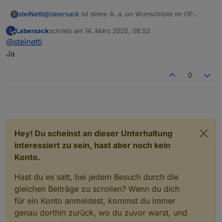
Bl1PBU-
Rollladenaktor
0
K
steiNetti
@
labersack
ist deine A..a..on Wunschliste im OP
S
FM
u
gepflegt und aktuell?
F
Labersack
schrieb am
14. März 2025, 08:52
L
zuletzt editiert von
Offline
@
steinetti
HM-LC-
1-Kanal-
?
?
2
Ja
Dim1T-FM
Unterputzdimmer
K
2
0
HM-LC-
Unterputz-
C7
1
2
Dim1TPBU
Dimmschalter
0
K
-FM
u
2
F
HM-LC-
Unterputz
C27
4
1
Hey! Du scheinst an dieser Unterhaltung
Ja1PBU-
Jalousiensteuerung
(SM
7
K
interessiert zu sein, hast aber noch kein
FM
D)
u
Konto.
F
HM-LC-
Unterputzschalter,
?
?
2
Hast du es satt, bei jedem Besuch durch die
Sw1-FM
1fach
K
gleichen Beiträge zu scrollen? Wenn du dich
2
für ein Konto anmeldest, kommst du immer
HM-LC-
Unterputz-Schalter
C26
1
genau dorthin zurück, wo du zuvor warst, und
Sw1PBU-
0