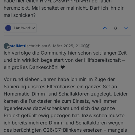
habe hier einen HM-LC-Sw1-PI-DN-R1 der auch
herumzickt. Mal schaltet er mal nicht. Darf ich ihn dir
mal schicken?
L
1 Antwort
0
steiNetti
schrieb am
6. März 2025, 21:00
S
zuletzt editiert von steiNetti
3. Juni 2025, 22:08
Offline
Ich verfolge die Community hier schon seit langer Zeit
und bin wirklich begeistert von der Hilfsbereitschaft –
ein großes Dankeschön! ♥️
Vor rund sieben Jahren habe ich mir im Zuge der
Sanierung unseres Elternhauses ein ganzes Set an
Homematic-Dimm- und Schaltaktoren zugelegt. Leider
kamen die Funktaster nie zum Einsatz, weil immer
irgendetwas dazwischenkam und sich das ganze
Projekt gefühlt ewig gezogen hat. Inzwischen musste
ich bereits mehrere Dimm- und Schaltaktoren wegen
des berüchtigten C26/C7-Blinkens ersetzen – mangels