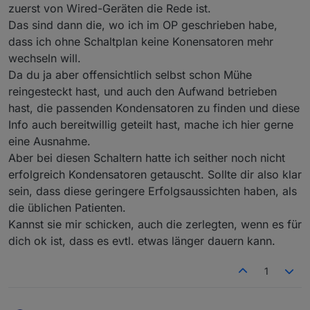
zuerst von Wired-Geräten die Rede ist.
das sind die ganz normalen Unterputz (FlushMount)
Aktoren.
Das sind dann die, wo ich im OP geschrieben habe,
dass ich ohne Schaltplan keine Konensatoren mehr
wechseln will.
Da du ja aber offensichtlich selbst schon Mühe
reingesteckt hast, und auch den Aufwand betrieben
hast, die passenden Kondensatoren zu finden und diese
Info auch bereitwillig geteilt hast, mache ich hier gerne
eine Ausnahme.
Aber bei diesen Schaltern hatte ich seither noch nicht
erfolgreich Kondensatoren getauscht. Sollte dir also klar
sein, dass diese geringere Erfolgsaussichten haben, als
die üblichen Patienten.
@
labersack
sagte in
Angebot für Reparatur des
Kannst sie mir schicken, auch die zerlegten, wenn es für
"C26-Problems"
:
dich ok ist, dass es evtl. etwas länger dauern kann.
Leider kenne ich diese Geräte nicht, ..., muss
ich hier leider ablehnen.
1
ist aber vollkommen verständlich!