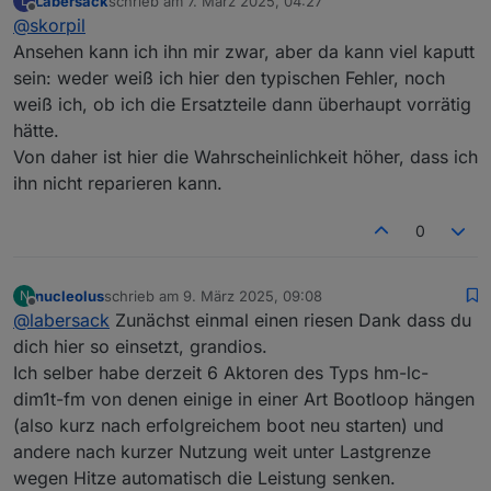
Labersack
schrieb am
7. März 2025, 04:27
L
zuletzt editiert von
Offline
@
skorpil
Ansehen kann ich ihn mir zwar, aber da kann viel kaputt
sein: weder weiß ich hier den typischen Fehler, noch
weiß ich, ob ich die Ersatzteile dann überhaupt vorrätig
hätte.
Von daher ist hier die Wahrscheinlichkeit höher, dass ich
ihn nicht reparieren kann.
0
nucleolus
schrieb am
9. März 2025, 09:08
N
zuletzt editiert von
Offline
@
labersack
Zunächst einmal einen riesen Dank dass du
dich hier so einsetzt, grandios.
Ich selber habe derzeit 6 Aktoren des Typs hm-lc-
dim1t-fm von denen einige in einer Art Bootloop hängen
(also kurz nach erfolgreichem boot neu starten) und
andere nach kurzer Nutzung weit unter Lastgrenze
wegen Hitze automatisch die Leistung senken.