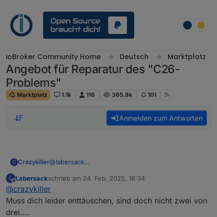
Weiter zum Inhalt
ioBroker Community Home
Deutsch
Marktplatz
Angebot für Reparatur des "C26-
Problems"
Marktplatz
1.1k
116
365.8k
101
Anmelden zum Antworten
Crazykiller
@
labersack
C
Oh ok, war mir nicht so bewusst, dass da ggf. ein
Labersack
schrieb am
24. Feb. 2025, 16:34
L
anderer Fehler war. Eigentlich waren die alle mit
zuletzt editiert von
Offline
@
crazykiller
dem bekannten Verhalten ausgestiegen, dass ein
Kanal noch ging und sobald ein zweiter dazu kam
Muss dich leider enttäuschen, sind doch nicht zwei von
die Spannung einbrach und der Aktor neu startete.
drei....