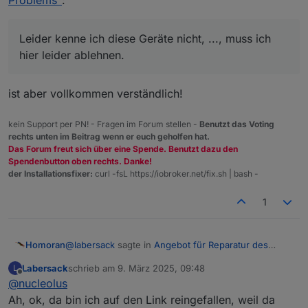
Leider kenne ich diese Geräte nicht, ..., muss ich
hier leider ablehnen.
ist aber vollkommen verständlich!
kein Support per PN! - Fragen im Forum stellen -
Benutzt das Voting
rechts unten im Beitrag wenn er euch geholfen hat.
Das Forum freut sich über eine Spende. Benutzt dazu den
Spendenbutton oben rechts. Danke!
der Installationsfixer:
curl -fsL https://iobroker.net/fix.sh | bash -
1
@
labersack
sagte in
Angebot für Reparatur des
Homoran
"C26-Problems"
:
Labersack
schrieb am
9. März 2025, 09:48
L
zuletzt editiert von
Offline
@
nucleolus
ich habe auch keine Wired-Komponenten.
Ah, ok, da bin ich auf den Link reingefallen, weil da