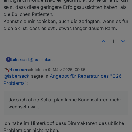
sein, dass diese geringere Erfolgsaussichten haben, als
die üblichen Patienten.
@
labersack
sagte in
Angebot für Reparatur des
Kannst sie mir schicken, auch die zerlegten, wenn es für
"C26-Problems"
:
dich ok ist, dass es evtl. etwas länger dauern kann.
Leider kenne ich diese Geräte nicht, ..., muss
ich hier leider ablehnen.
1
ist aber vollkommen verständlich!
Labersack
@
nucleolus
L
Ah, ok, da bin ich auf den Link reingefallen, weil da
Homoran
schrieb am
9. März 2025, 09:55
zuerst von Wired-Geräten die Rede ist.
zuletzt editiert von
Nicht stören
@
labersack
sagte in
Angebot für Reparatur des "C26-
Das sind dann die, wo ich im OP geschrieben habe,
dass ich ohne Schaltplan keine Konensatoren mehr
Problems"
:
wechseln will.
Da du ja aber offensichtlich selbst schon Mühe
reingesteckt hast, und auch den Aufwand betrieben
dass ich ohne Schaltplan keine Konensatoren mehr
hast, die passenden Kondensatoren zu finden und
wechseln will.
diese Info auch bereitwillig geteilt hast, mache ich
hier gerne eine Ausnahme.
Aber bei diesen Schaltern hatte ich seither noch
ich habe im Hinterkopf dass Dimmaktoren das übliche
nicht erfolgreich Kondensatoren getauscht. Sollte
Problem gar nicht haben.