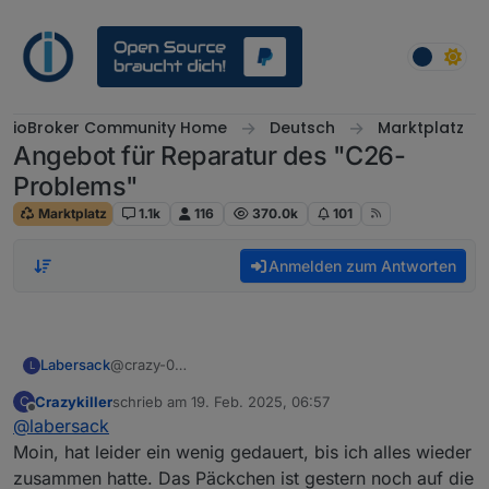
Weiter zum Inhalt
ioBroker Community Home
Deutsch
Marktplatz
Angebot für Reparatur des "C26-
Problems"
Marktplatz
1.1k
116
370.0k
101
Anmelden zum Antworten
Labersack
@crazy-0
L
Ja, diese Symptome klingen nach Kandidaten für
Crazykiller
schrieb am
19. Feb. 2025, 06:57
C
einen Kondensatorentausch.
zuletzt editiert von
Offline
@
labersack
Du hast PN.
Der zweite Teil deiner Frage wird im Spoiler des
Moin, hat leider ein wenig gedauert, bis ich alles wieder
ersten Posts beantwortet.
zusammen hatte. Das Päckchen ist gestern noch auf die