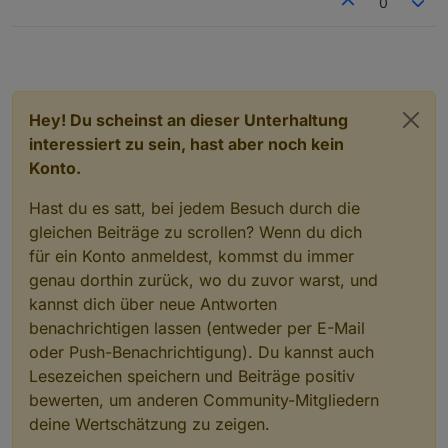
0
Projekt gefühlt ewig gezogen hat. Inzwischen musste
entsorgen. Leider fehlt mir mit zwei kleinen Kindern
sehr freuen, wenn ich dir,
@
labersack
, ein paar
ich bereits mehrere Dimm- und Schaltaktoren wegen
inzwischen die Zeit (und ehrlich gesagt auch die
Geräte zur Reparatur schicken könnte – natürlich mit
Es handelt sich dabei um:
des berüchtigten C26/C7-Blinkens ersetzen –
Geduld), mich selbst ans Löten zu setzen – meine
einer kleinen Erfüllung deiner Wunschliste als
3xHM-LC-Dim1TPBU-FM
mangels verfügbarer „Gen 1“-Geräte dann oft mit HM-
Kenntnisse sind eher rudimentär, und mein Equipment
Dankeschön!
1xHM-LC-Sw1PBU-FM
Theoretisch müsste noch ein 4ter blinkender
IP-Modellen, weil es schnell gehen musste.
hat auch schon bessere Tage gesehen.
Dimmaktor irgendwo rumliegen, allerdings derzeit
nicht mehr auffindbar..
Hey! Du scheinst an dieser Unterhaltung
interessiert zu sein, hast aber noch kein
Konto.
Hast du es satt, bei jedem Besuch durch die
gleichen Beiträge zu scrollen? Wenn du dich
für ein Konto anmeldest, kommst du immer
genau dorthin zurück, wo du zuvor warst, und
kannst dich über neue Antworten
benachrichtigen lassen (entweder per E-Mail
oder Push-Benachrichtigung). Du kannst auch
Lesezeichen speichern und Beiträge positiv
bewerten, um anderen Community-Mitgliedern
deine Wertschätzung zu zeigen.