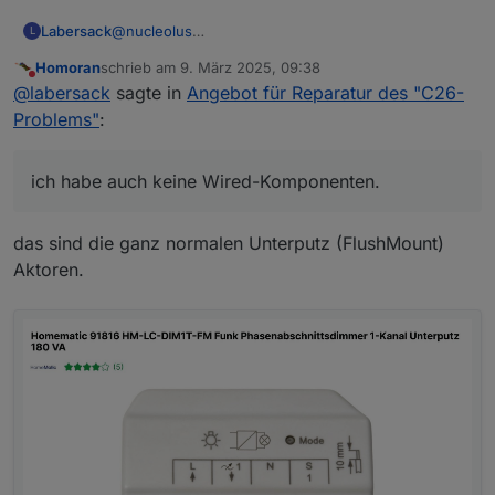
Labersack
@
nucleolus
L
Leider kenne ich diese Geräte nicht, und ich habe
Homoran
schrieb am
9. März 2025, 09:38
auch keine Wired-Komponenten.
zuletzt editiert von
Nicht stören
@
labersack
sagte in
Angebot für Reparatur des "C26-
Ich könnte diese zwar vielleicht reparieren, aber
danach nicht überprüfen.
Problems"
:
Da ich Geräte, die 230V schalten, nie ungetestet
rausgebe, muss ich hier leider ablehnen.
ich habe auch keine Wired-Komponenten.
das sind die ganz normalen Unterputz (FlushMount)
Aktoren.