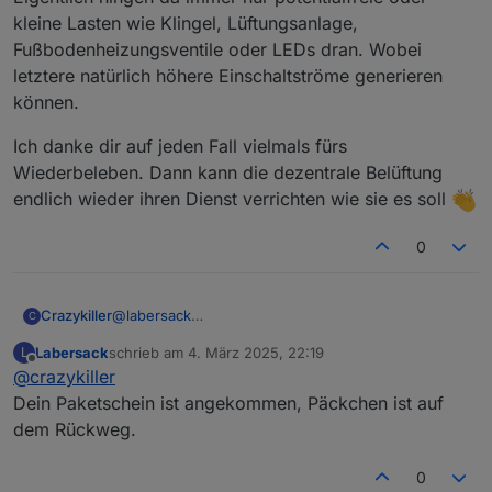
kleine Lasten wie Klingel, Lüftungsanlage,
Fußbodenheizungsventile oder LEDs dran. Wobei
letztere natürlich höhere Einschaltströme generieren
können.
Ich danke dir auf jeden Fall vielmals fürs
Wiederbeleben. Dann kann die dezentrale Belüftung
endlich wieder ihren Dienst verrichten wie sie es soll
0
@
labersack
Crazykiller
C
Oh was für eine Enttäuschung, dann muss ich mir ja
Labersack
schrieb am
4. März 2025, 22:19
L
zwei als Reserve hinlegen oder finde womöglich
Ich danke dir auf jeden Fall vielmals fürs
zuletzt editiert von
Offline
@
crazykiller
noch einen Einsatzzweck
Wiederbeleben. Dann kann die dezentrale
Belüftung endlich wieder ihren Dienst verrichten
Überlast würde mich an sich wundern, da, soweit
Dein Paketschein ist angekommen, Päckchen ist auf
wie sie es soll
ich mich entsinne, nie große Verbraucher dran
dem Rückweg.
hingen, da man bei den Aktoren ja auch nur die
selbe Phase oder potentialfrei schalten kann.
0
Bin nicht so tief in der Materie, aber würde sich