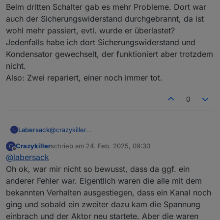
Beim dritten Schalter gab es mehr Probleme. Dort war
auch der Sicherungswiderstand durchgebrannt, da ist
wohl mehr passiert, evtl. wurde er überlastet?
Jedenfalls habe ich dort Sicherungswiderstand und
Kondensator gewechselt, der funktioniert aber trotzdem
nicht.
Also: Zwei repariert, einer noch immer tot.
0
Labersack
@
crazykiller
L
Zwei deiner Schalter haben nach Austausch des
Crazykiller
schrieb am
24. Feb. 2025, 09:30
C
Kondensators wieder funktioniert.
zuletzt editiert von
Offline
@
labersack
Beim dritten Schalter gab es mehr Probleme. Dort
war auch der Sicherungswiderstand durchgebrannt,
Oh ok, war mir nicht so bewusst, dass da ggf. ein
da ist wohl mehr passiert, evtl. wurde er überlastet?
anderer Fehler war. Eigentlich waren die alle mit dem
Jedenfalls habe ich dort Sicherungswiderstand und
bekannten Verhalten ausgestiegen, dass ein Kanal noch
Kondensator gewechselt, der funktioniert aber
ging und sobald ein zweiter dazu kam die Spannung
trotzdem nicht.
Also: Zwei repariert, einer noch immer tot.
einbrach und der Aktor neu startete. Aber die waren