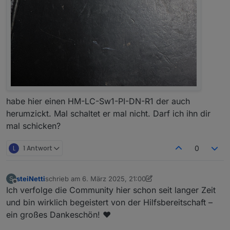
habe hier einen HM-LC-Sw1-PI-DN-R1 der auch
herumzickt. Mal schaltet er mal nicht. Darf ich ihn dir
mal schicken?
L
1 Antwort
0
steiNetti
schrieb am
6. März 2025, 21:00
S
zuletzt editiert von steiNetti
3. Juni 2025, 22:08
Offline
Ich verfolge die Community hier schon seit langer Zeit
und bin wirklich begeistert von der Hilfsbereitschaft –
ein großes Dankeschön! ♥️