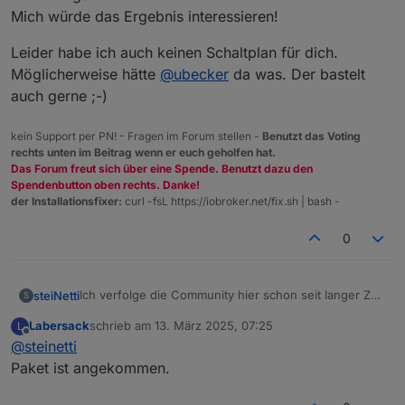
dir also klar sein, dass diese geringere
Mich würde das Ergebnis interessieren!
Erfolgsaussichten haben, als die üblichen Patienten.
Kannst sie mir schicken, auch die zerlegten, wenn
Leider habe ich auch keinen Schaltplan für dich.
es für dich ok ist, dass es evtl. etwas länger dauern
kann.
Möglicherweise hätte
@
ubecker
da was. Der bastelt
auch gerne ;-)
kein Support per PN! - Fragen im Forum stellen -
Benutzt das Voting
rechts unten im Beitrag wenn er euch geholfen hat.
Das Forum freut sich über eine Spende. Benutzt dazu den
Spendenbutton oben rechts. Danke!
der Installationsfixer:
curl -fsL https://iobroker.net/fix.sh | bash -
0
Ich verfolge die Community hier schon seit langer Zeit
steiNetti
S
und bin wirklich begeistert von der Hilfsbereitschaft –
Labersack
schrieb am
13. März 2025, 07:25
L
ein großes Dankeschön! ♥️
Vor rund sieben Jahren habe ich mir im Zuge der
zuletzt editiert von
Offline
@
steinetti
Sanierung unseres Elternhauses ein ganzes Set an
Homematic-Dimm- und Schaltaktoren zugelegt. Leider
Jetzt, nach all den Jahren, ist die Renovierung endlich
Paket ist angekommen.
kamen die Funktaster nie zum Einsatz, weil immer
fast abgeschlossen, und ich würde meine alten
irgendetwas dazwischenkam und sich das ganze
Funksender und Aktoren wirklich ungern einfach
Gibt es das Reparaturangebot noch? Ich würde mich