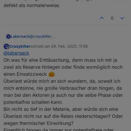
defekt als normalerweise.
wieder in Betrieb nehmen und hab noch einen
Ersatz, falls der irgendwann wieder ausfällt. Hätte
es sonst auch mit nem MOD-RC8 gelöst, aber für
0
das passende Relais bräuchte ich dann 9 TE auf der
Hutschiene und den Platz hab ich leider nicht :/
@
crazykiller
Labersack
L
Muss dich leider enttäuschen, sind doch nicht zwei
Crazykiller
schrieb am
28. Feb. 2025, 11:56
C
von drei....
Der dritte, der durchgebrannte Teile hatte, wurde
zuletzt editiert von
Offline
@
labersack
Hab nochmal rumgetestet und auf Verdacht paar
von mir unten mit einem roten Punkt markiert.
weitere Kondensatoren gewechselt, und jetzt
Den würde ich etwas kritischer beobachten, weil
Oh was für eine Enttäuschung, dann muss ich mir ja
funktionieren alle drei wieder, tut mir leid ;-)
der nicht den normalen C26-Fehler (hier C7-Fehler)
zwei als Reserve hinlegen oder finde womöglich noch
hatte, sondern nach meiner Meinung durch
einen Einsatzzweck
Überlastung ausfiel. Habe ihn jetzt erfolgreich paar
Überlast würde mich an sich wundern, da, soweit ich
Stunden mit 35W-Lampen getestet, aber wie
gesagt, der war anders defekt als normalerweise.
mich entsinne, nie große Verbraucher dran hingen, da
man bei den Aktoren ja auch nur die selbe Phase oder
potentialfrei schalten kann.
Bin nicht so tief in der Materie, aber würde sich eine
Überlast nicht nur auf die Relais niederschlagen? Oder
wegen thermischer Einwirkung?
Eigentlich hingen da immer nur potentialfreie oder