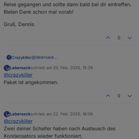
Reise gegangen und sollte dann bald bei dir eintreffen.
Bielen Dank schon mal vorab!
Gruß, Dennis
0
@
labersack
Crazykiller
C
Moin, hat leider ein wenig gedauert, bis ich alles
Labersack
schrieb am
20. Feb. 2025, 15:29
L
wieder zusammen hatte. Das Päckchen ist gestern
Gruß, Dennis
zuletzt editiert von
Offline
@
crazykiller
noch auf die Reise gegangen und sollte dann bald
bei dir eintreffen.
Paket ist angekommen.
Bielen Dank schon mal vorab!
0
Labersack
schrieb am
22. Feb. 2025, 18:08
L
zuletzt editiert von
Offline
@
crazykiller
Zwei deiner Schalter haben nach Austausch des
Kondensators wieder funktioniert.