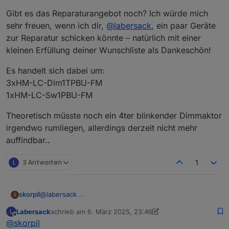
Gibt es das Reparaturangebot noch? Ich würde mich
sehr freuen, wenn ich dir,
@
labersack
, ein paar Geräte
zur Reparatur schicken könnte – natürlich mit einer
kleinen Erfüllung deiner Wunschliste als Dankeschön!
Es handelt sich dabei um:
3xHM-LC-Dim1TPBU-FM
1xHM-LC-Sw1PBU-FM
Theoretisch müsste noch ein 4ter blinkender Dimmaktor
irgendwo rumliegen, allerdings derzeit nicht mehr
auffindbar..
L
3 Antworten
1
skorpil
@
labersack
S
Labersack
schrieb am
6. März 2025, 23:46
L
zuletzt editiert von Labersack
3. Juli 2025, 00:47
Offline
@
skorpil