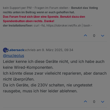
kein Support per PN! - Fragen im Forum stellen -
Benutzt das Voting
rechts unten im Beitrag wenn er euch geholfen hat.
Das Forum freut sich über eine Spende. Benutzt dazu den
Spendenbutton oben rechts. Danke!
der Installationsfixer:
curl -fsL https://iobroker.net/fix.sh | bash -
0
Labersack
schrieb am
9. März 2025, 09:34
L
zuletzt editiert von
Offline
@
nucleolus
Leider kenne ich diese Geräte nicht, und ich habe auch
keine Wired-Komponenten.
Ich könnte diese zwar vielleicht reparieren, aber danach
nicht überprüfen.
Da ich Geräte, die 230V schalten, nie ungetestet
rausgebe, muss ich hier leider ablehnen.
0