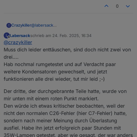
0
Crazykiller
@
labersack
C
Oh ok, war mir nicht so bewusst, dass da ggf. ein
Labersack
schrieb am
24. Feb. 2025, 16:34
L
anderer Fehler war. Eigentlich waren die alle mit
zuletzt editiert von
Offline
@
crazykiller
dem bekannten Verhalten ausgestiegen, dass ein
Kanal noch ging und sobald ein zweiter dazu kam
Muss dich leider enttäuschen, sind doch nicht zwei von
die Spannung einbrach und der Aktor neu startete.
drei....
Aber die waren jetzt auch seit 2011 im Einsatz, mag
Hab nochmal rumgetestet und auf Verdacht paar
auch sein, dass der Erste mit nem anderen Fehler
weitere Kondensatoren gewechselt, und jetzt
ausgestiegen war und ich mich nur an die anderen
beiden erinnert habe.
funktionieren alle drei wieder, tut mir leid ;-)
Kann natürlich sein, dass der eine auch mal
anderweitig einen wegbekommen hat. Früher hatte
Der dritte, der durchgebrannte Teile hatte, wurde von
ich mal alle drei in Betrieb, dann wurde einiges
mir unten mit einem roten Punkt markiert.
umgebaut und ich brauchte nur noch einen für
Den würde ich etwas kritischer beobachten, weil der
potentialfreie Schaltaufgaben. Da wurde dann der
Zweite verwendet und mit dem Dritten getauscht als
nicht den normalen C26-Fehler (hier C7-Fehler) hatte,
er nicht mehr wollte. Und als der dann auch nicht
sondern nach meiner Meinung durch Überlastung
mehr wollte habe ich deinen Thread gefunden
ausfiel. Habe ihn jetzt erfolgreich paar Stunden mit
Zwei von drei ist ja immer noch ein guter Schnitt.
35W-Lampen getestet, aber wie gesagt, der war anders
Dann kann ich meine Belüftungsanlage zumindest