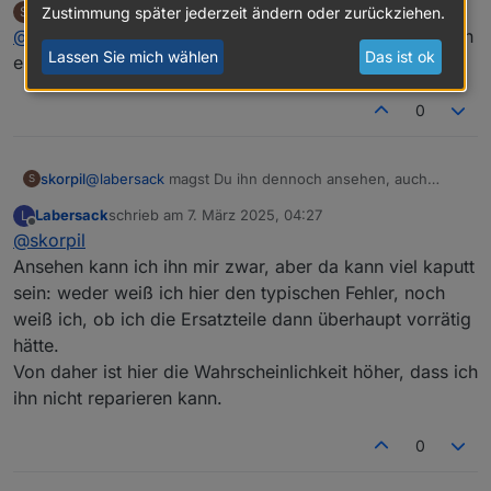
mal schicken?
skorpil
schrieb am
7. März 2025, 00:19
Zustimmung später jederzeit ändern oder zurückziehen.
S
Kondenstoremproblem betroffen sein sollte, da ist
zuletzt editiert von
Offline
@
labersack
magst Du ihn dennoch ansehen, auch wenn
wohl was anderes Defekt.
Lassen Sie mich wählen
Das ist ok
es kein C26 Problem ist?
0
skorpil
@
labersack
magst Du ihn dennoch ansehen, auch
S
wenn es kein C26 Problem ist?
Labersack
schrieb am
7. März 2025, 04:27
L
zuletzt editiert von
Offline
@
skorpil
Ansehen kann ich ihn mir zwar, aber da kann viel kaputt
sein: weder weiß ich hier den typischen Fehler, noch
weiß ich, ob ich die Ersatzteile dann überhaupt vorrätig
hätte.
Von daher ist hier die Wahrscheinlichkeit höher, dass ich
ihn nicht reparieren kann.
0