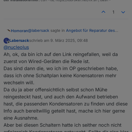
1
@
labersack
sagte in
Angebot für Reparatur des
Homoran
"C26-Problems"
:
Labersack
schrieb am
9. März 2025, 09:48
L
zuletzt editiert von
Offline
@
nucleolus
ich habe auch keine Wired-Komponenten.
Ah, ok, da bin ich auf den Link reingefallen, weil da
zuerst von Wired-Geräten die Rede ist.
das sind die ganz normalen Unterputz (FlushMount)
Aktoren.
Das sind dann die, wo ich im OP geschrieben habe,
dass ich ohne Schaltplan keine Konensatoren mehr
wechseln will.
Da du ja aber offensichtlich selbst schon Mühe
reingesteckt hast, und auch den Aufwand betrieben
hast, die passenden Kondensatoren zu finden und diese
Info auch bereitwillig geteilt hast, mache ich hier gerne
eine Ausnahme.
Aber bei diesen Schaltern hatte ich seither noch nicht
erfolgreich Kondensatoren getauscht. Sollte dir also klar