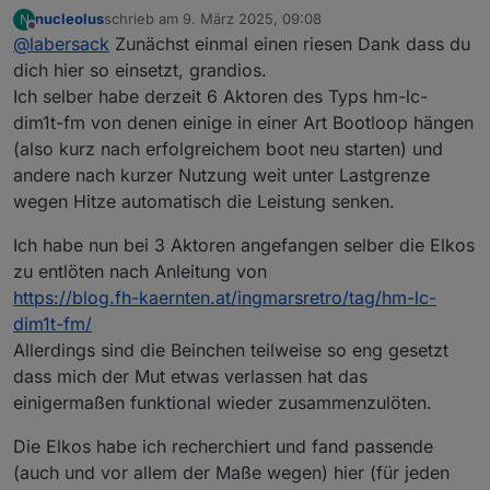
nucleolus
schrieb am
9. März 2025, 09:08
N
zuletzt editiert von
Offline
@
labersack
Zunächst einmal einen riesen Dank dass du
dich hier so einsetzt, grandios.
Ich selber habe derzeit 6 Aktoren des Typs hm-lc-
dim1t-fm von denen einige in einer Art Bootloop hängen
(also kurz nach erfolgreichem boot neu starten) und
andere nach kurzer Nutzung weit unter Lastgrenze
wegen Hitze automatisch die Leistung senken.
Ich habe nun bei 3 Aktoren angefangen selber die Elkos
zu entlöten nach Anleitung von
https://blog.fh-kaernten.at/ingmarsretro/tag/hm-lc-
dim1t-fm/
Allerdings sind die Beinchen teilweise so eng gesetzt
dass mich der Mut etwas verlassen hat das
einigermaßen funktional wieder zusammenzulöten.
Die Elkos habe ich recherchiert und fand passende
(auch und vor allem der Maße wegen) hier (für jeden