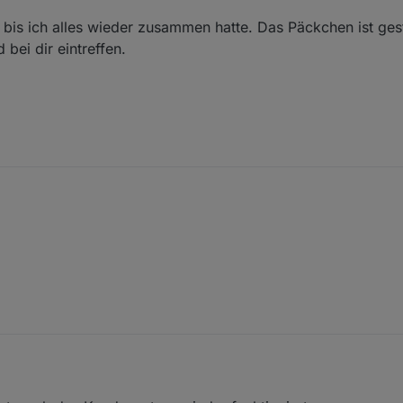
ge wird im Spoiler des ersten Posts beantwortet.
, bis ich alles wieder zusammen hatte. Das Päckchen ist ges
bei dir eintreffen.
 gedauert, bis ich alles wieder zusammen hatte. Das Päckchen ist gester
ald bei dir eintreffen.
ab!