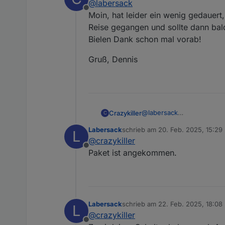
@
labersack
Der zweite Teil deiner Fra
Offline
Moin, hat leider ein wenig gedauert
Reise gegangen und sollte dann bald 
Bielen Dank schon mal vorab!
Gruß, Dennis
@
labersack
Crazykiller
C
Moin, hat leider ein wenig
Labersack
schrieb am
20. Feb. 2025, 15:29
L
gegangen und sollte dann b
Gruß, Dennis
zuletzt editiert von
@
crazykiller
Bielen Dank schon mal vor
Offline
Paket ist angekommen.
Labersack
schrieb am
22. Feb. 2025, 18:08
L
zuletzt editiert von
@
crazykiller
Offline