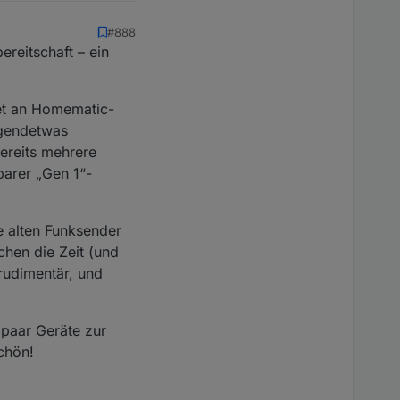
#888
ereitschaft – ein
Set an Homematic-
rgendetwas
ereits mehrere
arer „Gen 1“-
e alten Funksender
chen die Zeit (und
 rudimentär, und
n paar Geräte zur
schön!