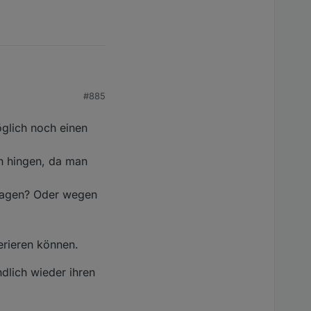
#885
ionieren alle drei
er) hatte, sondern
-Lampen getestet, aber
öglich noch einen
an hingen, da man
chlagen? Oder wegen
erieren können.
ndlich wieder ihren