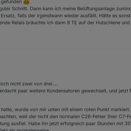
d gefunden
 guter Schnitt. Dann kann ich meine Belüftungsanlage zumin
rsatz, falls der irgendwann wieder ausfällt. Hätte es sons
nde Relais bräuchte ich dann 9 TE auf der Hutschiene und 
wusst, dass da ggf. ein anderer Fehler war. Eigentlich waren die alle m
ass ein Kanal noch ging und sobald ein zweiter dazu kam die Spannung
ie waren jetzt auch seit 2011 im Einsatz, mag auch sein, dass der Erste 
mich nur an die anderen beiden erinnert habe.
och nicht zwei von drei....
der eine auch mal anderweitig einen wegbekommen hat. Früher hatte ich 
rdacht paar weitere Kondensatoren gewechselt, und jetzt fu
es umgebaut und ich brauchte nur noch einen für potentialfreie Schalt
 und mit dem Dritten getauscht als er nicht mehr wollte. Und als der d
hread gefunden
e hatte, wurde von mir unten mit einem roten Punkt markiert.
 noch ein guter Schnitt. Dann kann ich meine Belüftungsanlage zumindes
achten, weil der nicht den normalen C26-Fehler (hier C7-Fe
 Ersatz, falls der irgendwann wieder ausfällt. Hätte es sonst auch mi
is bräuchte ich dann 9 TE auf der Hutschiene und den Platz hab ich leid
ung ausfiel. Habe ihn jetzt erfolgreich paar Stunden mit 
fekt als normalerweise.