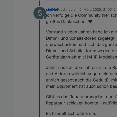
steiNetti
schrieb am
6. März 2025, 21:00
S
zuletzt editiert von steiNetti
3. Jun
Ich verfolge die Community hier scho
Offline
großes Dankeschön! ♥️
Vor rund sieben Jahren habe ich mi
Dimm- und Schaltaktoren zugelegt. 
dazwischenkam und sich das ganze P
Dimm- und Schaltaktoren wegen des
Geräte dann oft mit HM-IP-Modellen,
Jetzt, nach all den Jahren, ist die
und Aktoren wirklich ungern einfach 
ehrlich gesagt auch die Geduld), mi
mein Equipment hat auch schon bes
Gibt es das Reparaturangebot noch?
Reparatur schicken könnte – natürli
Es handelt sich dabei um: