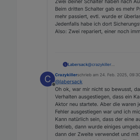
Zwei deiner Schalter haben nach Au
Beim dritten Schalter gab es mehr 
mehr passiert, evtl. wurde er überla
Jedenfalls habe ich dort Sicherungs
Also: Zwei repariert, einer noch imm
Labersack
@
crazykiller
L
Zwei deiner Schalter habe
Crazykiller
schrieb am
24. Feb. 2025, 09:3
C
Beim dritten Schalter gab
zuletzt editiert von
@
labersack
passiert, evtl. wurde er üb
Offline
Jedenfalls habe ich dort 
Oh ok, war mir nicht so bewusst, da
Also: Zwei repariert, einer
Verhalten ausgestiegen, dass ein K
Aktor neu startete. Aber die waren 
Fehler ausgestiegen war und ich mic
Kann natürlich sein, dass der eine 
Betrieb, dann wurde einiges umgeba
dann der Zweite verwendet und mit d