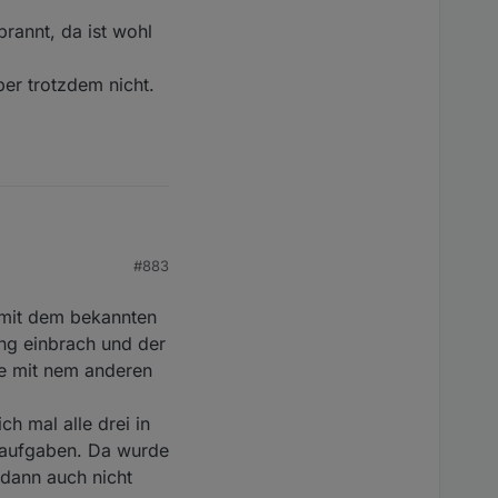
rannt, da ist wohl
er trotzdem nicht.
#883
nt, da ist wohl mehr
 trotzdem nicht.
e mit dem bekannten
ng einbrach und der
ste mit nem anderen
h mal alle drei in
ltaufgaben. Da wurde
 dann auch nicht