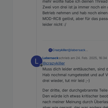
mehr wollte habe ich deinen Threa
Zwei von drei ist ja immer noch ein
Betrieb nehmen und hab noch einen E
MOD-RC8 gelöst, aber für das passe
leider nicht :/
Crazykiller
@
labersack
C
Oh ok, war mir nicht so be
Labersack
schrieb am
24. Feb. 2025, 16:34
L
Verhalten ausgestiegen, d
zuletzt editiert von
@
crazykiller
Aktor neu startete. Aber d
Offline
ausgestiegen war und ich 
Muss dich leider enttäuschen, sind d
Kann natürlich sein, dass 
Hab nochmal rumgetestet und auf Ve
Betrieb, dann wurde einig
drei wieder, tut mir leid ;-)
dann der Zweite verwendet
wollte habe ich deinen T
Der dritte, der durchgebrannte Teil
Zwei von drei ist ja immer
Den würde ich etwas kritischer beob
nehmen und hab noch einen
aber für das passende Rela
nach meiner Meinung durch Überlast
aber wie gesagt, der war anders de