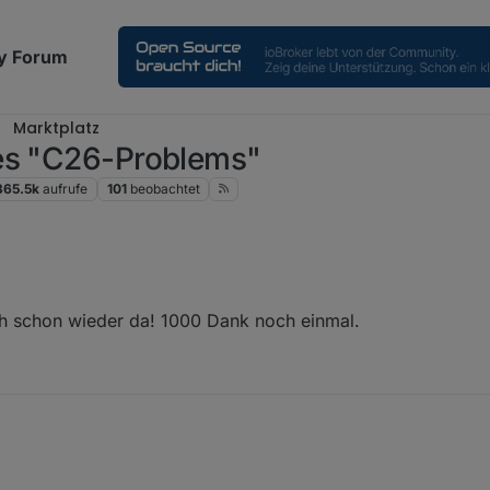
y Forum
Marktplatz
des "C26-Problems"
365.5k
aufrufe
101
beobachtet
kweg.
ch schon wieder da! 1000 Dank noch einmal.
n nach Kandidaten für einen Kondensatorentausch.