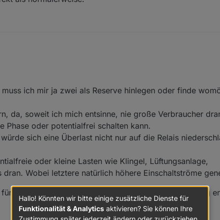
en, sind doch nicht zwei von drei....
nd auf Verdacht paar weitere Kondensatoren gewechselt, und jetzt funkt
nnte Teile hatte, wurde von mir unten mit einem roten Punkt markiert.
scher beobachten, weil der nicht den normalen C26-Fehler (hier C7-Fehl
 Überlastung ausfiel. Habe ihn jetzt erfolgreich paar Stunden mit 35W
 muss ich mir ja zwei als Reserve hinlegen oder finde wom
s defekt als normalerweise.
n, da, soweit ich mich entsinne, nie große Verbraucher dr
e Phase oder potentialfrei schalten kann.
er würde sich eine Überlast nicht nur auf die Relais nieders
tialfreie oder kleine Lasten wie Klingel, Lüftungsanlage,
dran. Wobei letztere natürlich höhere Einschaltströme gen
ls fürs Wiederbeleben. Dann kann die dezentrale Belüftung e
Hallo! Könnten wir bitte einige zusätzliche Dienste für
Funktionalität & Analytics
aktivieren? Sie können Ihre
Zustimmung später jederzeit ändern oder zurückziehen.