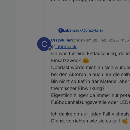
@
crazykiller
Labersack
L
Muss dich leider enttäusch
Crazykiller
schrieb am
28. Feb. 2025, 11:56
C
Hab nochmal rumgetestet u
Der dritte, der durchgebra
zuletzt editiert von
@
labersack
wieder, tut mir leid ;-)
Den würde ich etwas kriti
Offline
nach meiner Meinung durch
Oh was für eine Enttäuschung, dann
wie gesagt, der war ander
Einsatzzweck
Überlast würde mich an sich wunder
bei den Aktoren ja auch nur die selb
Bin nicht so tief in der Materie, ab
thermischer Einwirkung?
Eigentlich hingen da immer nur poten
Fußbodenheizungsventile oder LEDs 
Ich danke dir auf jeden Fall vielma
Dienst verrichten wie sie es soll