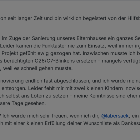
i 2025, 22:08
n seit langer Zeit und bin wirklich begeistert von der Hilfsb
r im Zuge der Sanierung unseres Elternhauses ein ganzes 
Leider kamen die Funktaster nie zum Einsatz, weil immer i
rojekt gefühlt ewig gezogen hat. Inzwischen musste ich b
 berüchtigten C26/C7-Blinkens ersetzen – mangels verfügb
 weil es schnell gehen musste.
 Renovierung endlich fast abgeschlossen, und ich würde mein
entsorgen. Leider fehlt mir mit zwei kleinen Kindern inzwis
ch selbst ans Löten zu setzen – meine Kenntnisse sind eher
sere Tage gesehen.
 Ich würde mich sehr freuen, wenn ich dir,
@
labersack
, ei
ch mit einer kleinen Erfüllung deiner Wunschliste als Danke