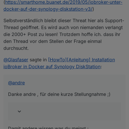
(
https://smarthome.buanet.de/2019/05/iobroker-unter-
docker-auf-der-synology-diskstation-v3/
)
Selbstverständlich bleibt dieser Threat hier als Support-
Thread geöffnet. Es wird auch von niemanden verlangt
die 2000+ Post zu lesen! Trotzdem hoffe ich. dass ihr
den Thread vor dem Stellen der Frage einmal
durchsucht.
@
Glasfaser
sagte in
[HowTo][Anleitung] Installation
ioBroker in Docker auf Synology DiskStation
:
@
andre
Danke andre , für deine kurze Stellungnahme ;)
Damit andere wissen was du meinst :