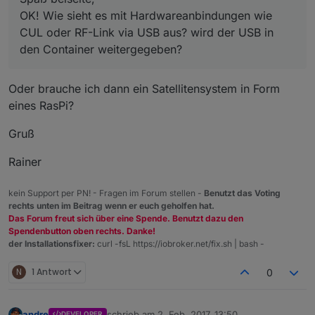
OK! Wie sieht es mit Hardwareanbindungen wie
CUL oder RF-Link via USB aus? wird der USB in
den Container weitergegeben?
Oder brauche ich dann ein Satellitensystem in Form
eines RasPi?
Gruß
Rainer
kein Support per PN! - Fragen im Forum stellen -
Benutzt das Voting
rechts unten im Beitrag wenn er euch geholfen hat.
Das Forum freut sich über eine Spende. Benutzt dazu den
Spendenbutton oben rechts. Danke!
der Installationsfixer:
curl -fsL https://iobroker.net/fix.sh | bash -
N
1 Antwort
0
andre
schrieb am
2. Feb. 2017, 13:50
DEVELOPER