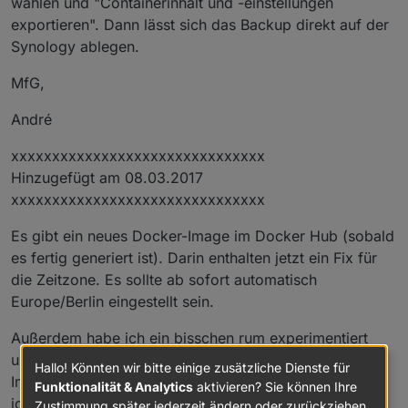
wählen und "Containerinhalt und -einstellungen
exportieren". Dann lässt sich das Backup direkt auf der
Synology ablegen.
MfG,
André
xxxxxxxxxxxxxxxxxxxxxxxxxxxxxxx
Hinzugefügt am 08.03.2017
xxxxxxxxxxxxxxxxxxxxxxxxxxxxxxx
Es gibt ein neues Docker-Image im Docker Hub (sobald
es fertig generiert ist). Darin enthalten jetzt ein Fix für
die Zeitzone. Es sollte ab sofort automatisch
Europe/Berlin eingestellt sein.
Außerdem habe ich ein bisschen rum experimentiert
und es jetzt ermöglicht auch Updates des Docker
Hallo! Könnten wir bitte einige zusätzliche Dienste für
Images einfach einspielen zu können. Dazu liegt mein
Funktionalität & Analytics
aktivieren? Sie können Ihre
ioBroker-Verzeichnis jetzt direkt auf der Synology und
Zustimmung später jederzeit ändern oder zurückziehen.