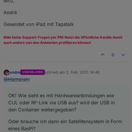
MfG,
André
Gesendet von iPad mit Tapatalk
Bitte keine Support-Fragen per PN! Nutzt die öffentliche Kanäle damit
auch andere von den Antworten profitieren können!
0
andre
schrieb am
2. Feb. 2017, 14:48
DEVELOPER
zuletzt editiert von
Offline
@
Homoran
:
OK! Wie sieht es mit Hardwareanbindungen wie
CUL oder RF-Link via USB aus? wird der USB in
den Container weitergegeben?
Oder brauche ich dann ein Satellitensystem in Form
eines RasPi? `