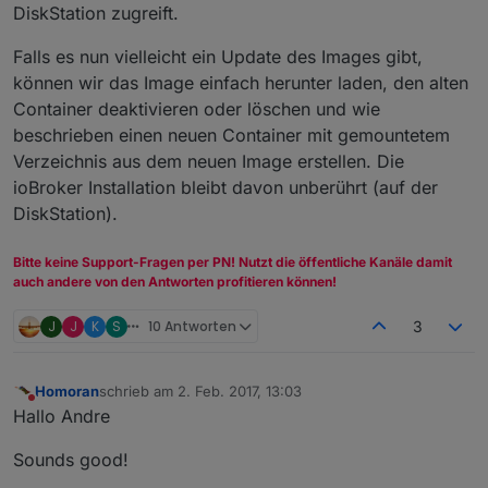
DiskStation zugreift.
Falls es nun vielleicht ein Update des Images gibt,
können wir das Image einfach herunter laden, den alten
Container deaktivieren oder löschen und wie
beschrieben einen neuen Container mit gemountetem
Verzeichnis aus dem neuen Image erstellen. Die
ioBroker Installation bleibt davon unberührt (auf der
DiskStation).
Bitte keine Support-Fragen per PN! Nutzt die öffentliche Kanäle damit
auch andere von den Antworten profitieren können!
J
J
K
S
10 Antworten
3
Homoran
schrieb am
2. Feb. 2017, 13:03
zuletzt editiert von
Nicht stören
Hallo Andre
Sounds good!