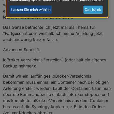
wird nur in den Container gemountet. Dies ermöglicht
Lassen Sie mich wählen
Das ist ok
es nun den Container aus zu tauschen und meine
ioBroker-Installation bei zu behalten.
Das Ganze betrachte ich jetzt mal als Thema für
"Fortgeschrittene" weshalb ich meine Anleitung jetzt
auch ein wenig kürzer fasse.
Advanced Schritt 1.
ioBroker-Verzeichnis "erstellen" (oder halt ein eigenes
Backup nehmen):
Damit wir ein lauffähiges ioBroker-Verzeichnis
bekommen muss einmal ein Container nach der obigen
Anleitung erstellt werden. Läuft der Container, kann man
über die Kommandozeile einfach ioBroker stoppen und
das komplette ioBroker-Verzeichnis aus dem Container
heraus auf die Synology kopieren, z.B. in den Ordner
/volume1/docker/iobroker.