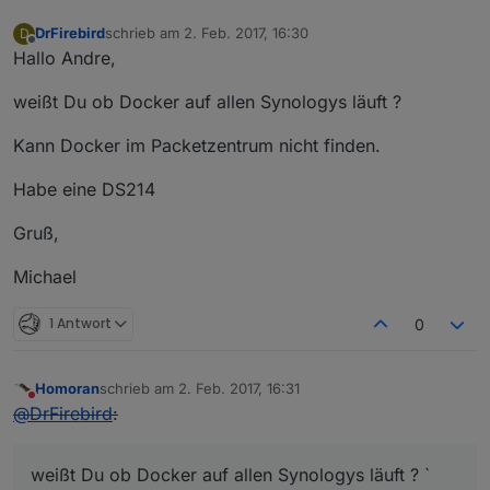
DrFirebird
schrieb am
2. Feb. 2017, 16:30
D
zuletzt editiert von
Offline
Hallo Andre,
weißt Du ob Docker auf allen Synologys läuft ?
Kann Docker im Packetzentrum nicht finden.
Habe eine DS214
Gruß,
Michael
1 Antwort
0
Homoran
schrieb am
2. Feb. 2017, 16:31
zuletzt editiert von
Nicht stören
@
DrFirebird
:
weißt Du ob Docker auf allen Synologys läuft ? `