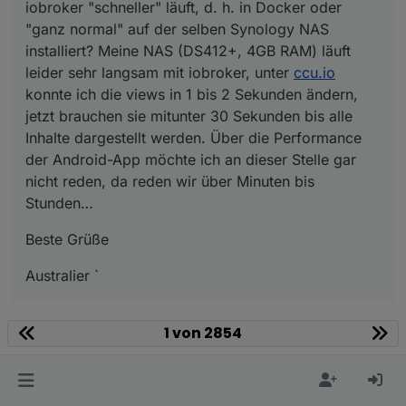
iobroker "schneller" läuft, d. h. in Docker oder
"ganz normal" auf der selben Synology NAS
installiert? Meine NAS (DS412+, 4GB RAM) läuft
leider sehr langsam mit iobroker, unter
ccu.io
konnte ich die views in 1 bis 2 Sekunden ändern,
jetzt brauchen sie mitunter 30 Sekunden bis alle
Inhalte dargestellt werden. Über die Performance
der Android-App möchte ich an dieser Stelle gar
nicht reden, da reden wir über Minuten bis
Stunden…
Beste Grüße
Australier `
Hallo,
1 von 2854
um Daten von der Synology in einen Container zu
kopieren kann man ein Verzeichnis "durchreichen", also