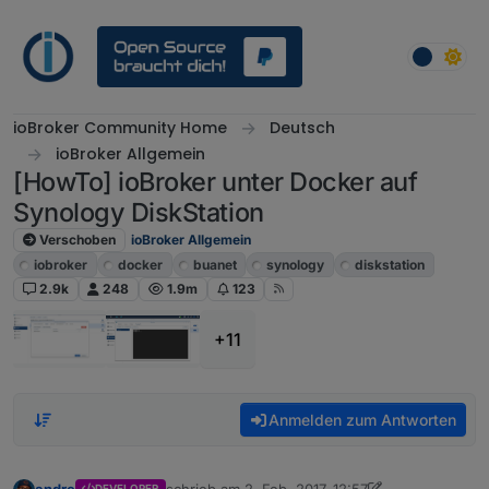
Weiter zum Inhalt
ioBroker Community Home
Deutsch
ioBroker Allgemein
[HowTo] ioBroker unter Docker auf
Synology DiskStation
Verschoben
ioBroker Allgemein
iobroker
docker
buanet
synology
diskstation
2.9k
248
1.9m
123
+11
Anmelden zum Antworten
andre
schrieb am
2. Feb. 2017, 12:57
DEVELOPER