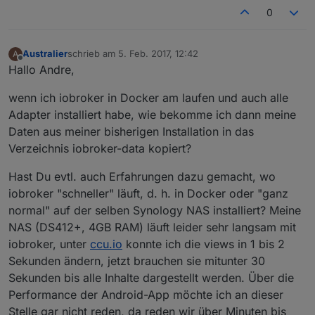
0
Australier
schrieb am
5. Feb. 2017, 12:42
A
zuletzt editiert von
Offline
Hallo Andre,
wenn ich iobroker in Docker am laufen und auch alle
Adapter installiert habe, wie bekomme ich dann meine
Daten aus meiner bisherigen Installation in das
Verzeichnis iobroker-data kopiert?
Hast Du evtl. auch Erfahrungen dazu gemacht, wo
iobroker "schneller" läuft, d. h. in Docker oder "ganz
normal" auf der selben Synology NAS installiert? Meine
NAS (DS412+, 4GB RAM) läuft leider sehr langsam mit
iobroker, unter
ccu.io
konnte ich die views in 1 bis 2
Sekunden ändern, jetzt brauchen sie mitunter 30
Sekunden bis alle Inhalte dargestellt werden. Über die
Performance der Android-App möchte ich an dieser
Stelle gar nicht reden, da reden wir über Minuten bis