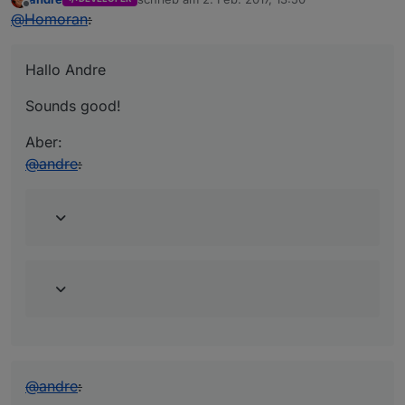
zuletzt editiert von
Offline
@
Homoran
:
Hallo Andre
Sounds good!
Aber:
@
andre
:
@
andre
: