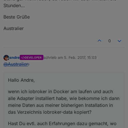
Stunden…
Beste Grüße
Australier
0
andre
schrieb am
5. Feb. 2017, 15:03
DEVELOPER
zuletzt editiert von
Offline
@
Australier
:
Hallo Andre,
wenn ich iobroker in Docker am laufen und auch
alle Adapter installiert habe, wie bekomme ich dann
meine Daten aus meiner bisherigen Installation in
das Verzeichnis iobroker-data kopiert?
Hast Du evtl. auch Erfahrungen dazu gemacht, wo