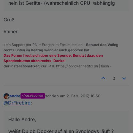
nein ist Geräte- (wahrscheinlich CPU-)abhängig
Gruß
Rainer
kein Support per PN! - Fragen im Forum stellen -
Benutzt das Voting
rechts unten im Beitrag wenn er euch geholfen hat.
Das Forum freut sich über eine Spende. Benutzt dazu den
Spendenbutton oben rechts. Danke!
der Installationsfixer:
curl -fsL https://iobroker.net/fix.sh | bash -
0
andre
schrieb am
2. Feb. 2017, 16:50
DEVELOPER
zuletzt editiert von
Offline
@
DrFirebird
:
Hallo Andre,
weißt Du ob Docker auf allen Synologys läuft ?