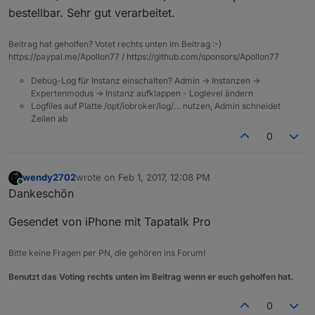
bestellbar. Sehr gut verarbeitet.
Beitrag hat geholfen? Votet rechts unten im Beitrag :-)
https://paypal.me/Apollon77 / https://github.com/sponsors/Apollon77
Debug-Log für Instanz einschalten? Admin -> Instanzen ->
Expertenmodus -> Instanz aufklappen - Loglevel ändern
Logfiles auf Platte /opt/iobroker/log/… nutzen, Admin schneidet
Zeilen ab
0
wendy2702
wrote on
Feb 1, 2017, 12:08 PM
last edited by
Online
Dankeschön
Gesendet von iPhone mit Tapatalk Pro
Bitte keine Fragen per PN, die gehören ins Forum!
Benutzt das Voting rechts unten im Beitrag wenn er euch geholfen hat.
0