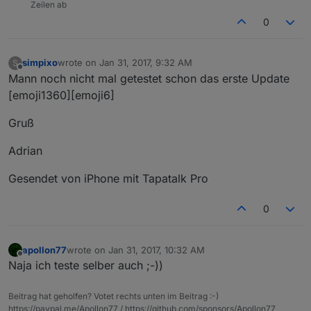
Zeilen ab
0
simpixo
wrote on
Jan 31, 2017, 9:32 AM
S
last edited by
Offline
Mann noch nicht mal getestet schon das erste Update
[emoji1360][emoji6]
Gruß
Adrian
Gesendet von iPhone mit Tapatalk Pro
0
apollon77
wrote on
Jan 31, 2017, 10:32 AM
last edited by
Offline
Naja ich teste selber auch ;-))
Beitrag hat geholfen? Votet rechts unten im Beitrag :-)
https://paypal.me/Apollon77 / https://github.com/sponsors/Apollon77