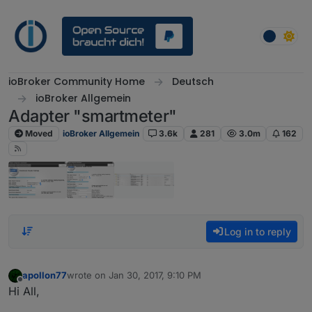
Skip to content
ioBroker Community Home
Deutsch
ioBroker Allgemein
Adapter "smartmeter"
Moved
ioBroker Allgemein
3.6k
281
3.0m
162
Log in to reply
apollon77
wrote on
Jan 30, 2017, 9:10 PM
last edited by
Offline
Hi All,