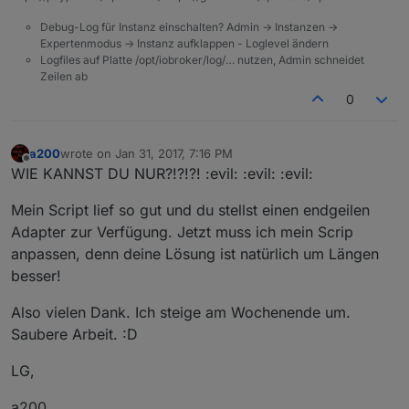
Debug-Log für Instanz einschalten? Admin -> Instanzen ->
Expertenmodus -> Instanz aufklappen - Loglevel ändern
Logfiles auf Platte /opt/iobroker/log/… nutzen, Admin schneidet
Zeilen ab
0
a200
wrote on
Jan 31, 2017, 7:16 PM
last edited by
Offline
WIE KANNST DU NUR?!?!?! :evil: :evil: :evil:
Mein Script lief so gut und du stellst einen endgeilen
Adapter zur Verfügung. Jetzt muss ich mein Scrip
anpassen, denn deine Lösung ist natürlich um Längen
besser!
Also vielen Dank. Ich steige am Wochenende um.
Saubere Arbeit. :D
LG,
a200.