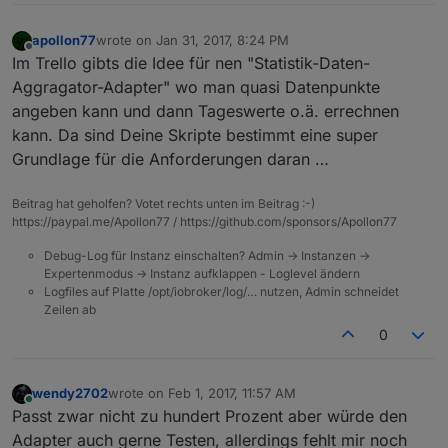
apollon77
wrote on
Jan 31, 2017, 8:24 PM
last edited by
Offline
Im Trello gibts die Idee für nen "Statistik-Daten-
Aggragator-Adapter" wo man quasi Datenpunkte
angeben kann und dann Tageswerte o.ä. errechnen
kann. Da sind Deine Skripte bestimmt eine super
Grundlage für die Anforderungen daran …
Beitrag hat geholfen? Votet rechts unten im Beitrag :-)
https://paypal.me/Apollon77 / https://github.com/sponsors/Apollon77
Debug-Log für Instanz einschalten? Admin -> Instanzen ->
Expertenmodus -> Instanz aufklappen - Loglevel ändern
Logfiles auf Platte /opt/iobroker/log/… nutzen, Admin schneidet
Zeilen ab
0
wendy2702
wrote on
Feb 1, 2017, 11:57 AM
last edited by
Online
Passt zwar nicht zu hundert Prozent aber würde den
Adapter auch gerne Testen, allerdings fehlt mir noch