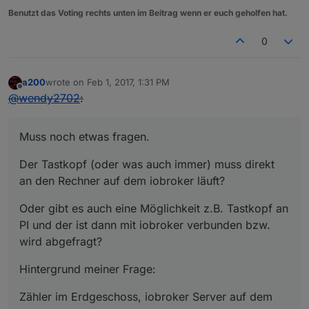
Benutzt das Voting rechts unten im Beitrag wenn er euch geholfen hat.
0
a200
wrote on
Feb 1, 2017, 1:31 PM
last edited by
Offline
@
wendy2702
:
Muss noch etwas fragen.
Der Tastkopf (oder was auch immer) muss direkt
an den Rechner auf dem iobroker läuft?
Oder gibt es auch eine Möglichkeit z.B. Tastkopf an
PI und der ist dann mit iobroker verbunden bzw.
wird abgefragt?
Hintergrund meiner Frage:
Zähler im Erdgeschoss, iobroker Server auf dem