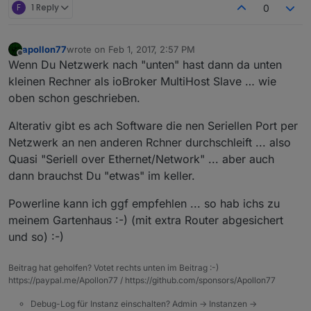
F
1 Reply
0
apollon77
wrote on
Feb 1, 2017, 2:57 PM
last edited by
Offline
Wenn Du Netzwerk nach "unten" hast dann da unten
kleinen Rechner als ioBroker MultiHost Slave … wie
oben schon geschrieben.
Alterativ gibt es ach Software die nen Seriellen Port per
Netzwerk an nen anderen Rchner durchschleift ... also
Quasi "Seriell over Ethernet/Network" ... aber auch
dann brauchst Du "etwas" im keller.
Powerline kann ich ggf empfehlen ... so hab ichs zu
meinem Gartenhaus :-) (mit extra Router abgesichert
und so) :-)
Beitrag hat geholfen? Votet rechts unten im Beitrag :-)
https://paypal.me/Apollon77 / https://github.com/sponsors/Apollon77
Debug-Log für Instanz einschalten? Admin -> Instanzen ->