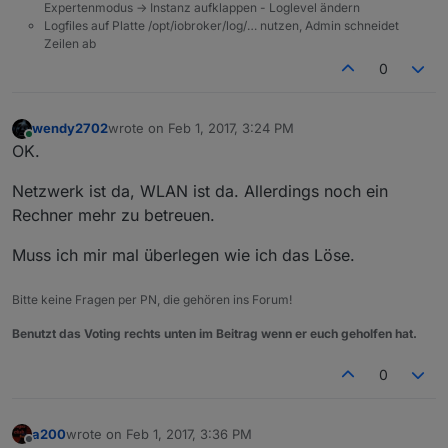
Expertenmodus -> Instanz aufklappen - Loglevel ändern
Logfiles auf Platte /opt/iobroker/log/… nutzen, Admin schneidet
Zeilen ab
0
wendy2702
wrote on
Feb 1, 2017, 3:24 PM
last edited by
Online
OK.
Netzwerk ist da, WLAN ist da. Allerdings noch ein
Rechner mehr zu betreuen.
Muss ich mir mal überlegen wie ich das Löse.
Bitte keine Fragen per PN, die gehören ins Forum!
Benutzt das Voting rechts unten im Beitrag wenn er euch geholfen hat.
0
a200
wrote on
Feb 1, 2017, 3:36 PM
last edited by