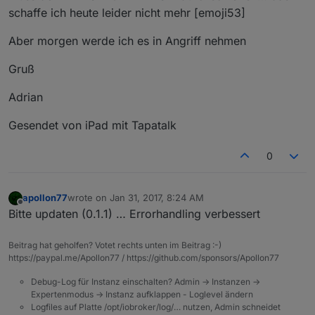
schaffe ich heute leider nicht mehr [emoji53]
Aber morgen werde ich es in Angriff nehmen
Gruß
Adrian
Gesendet von iPad mit Tapatalk
0
apollon77
wrote on
Jan 31, 2017, 8:24 AM
last edited by
Offline
Bitte updaten (0.1.1) … Errorhandling verbessert
Beitrag hat geholfen? Votet rechts unten im Beitrag :-)
https://paypal.me/Apollon77 / https://github.com/sponsors/Apollon77
Debug-Log für Instanz einschalten? Admin -> Instanzen ->
Expertenmodus -> Instanz aufklappen - Loglevel ändern
Logfiles auf Platte /opt/iobroker/log/… nutzen, Admin schneidet