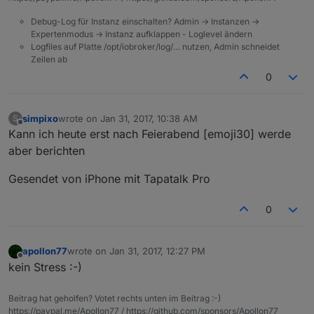
Debug-Log für Instanz einschalten? Admin -> Instanzen ->
Expertenmodus -> Instanz aufklappen - Loglevel ändern
Logfiles auf Platte /opt/iobroker/log/… nutzen, Admin schneidet
Zeilen ab
0
simpixo
wrote on
Jan 31, 2017, 10:38 AM
S
last edited by
Offline
Kann ich heute erst nach Feierabend [emoji30] werde
aber berichten
Gesendet von iPhone mit Tapatalk Pro
0
apollon77
wrote on
Jan 31, 2017, 12:27 PM
last edited by
Offline
kein Stress :-)
Beitrag hat geholfen? Votet rechts unten im Beitrag :-)
https://paypal.me/Apollon77 / https://github.com/sponsors/Apollon77