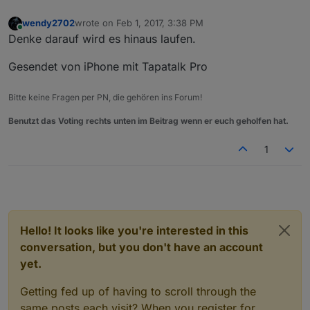
wendy2702
wrote on
Feb 1, 2017, 3:38 PM
last edited by
Online
Denke darauf wird es hinaus laufen.
Gesendet von iPhone mit Tapatalk Pro
Bitte keine Fragen per PN, die gehören ins Forum!
Benutzt das Voting rechts unten im Beitrag wenn er euch geholfen hat.
1
Hello! It looks like you're interested in this
conversation, but you don't have an account
yet.
Getting fed up of having to scroll through the
same posts each visit? When you register for