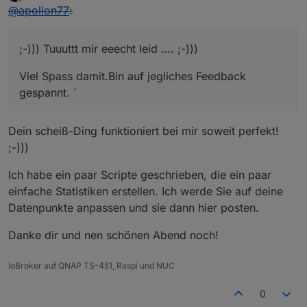
last edited by
Offline
@
apollon77
:
;-))) Tuuuttt mir eeecht leid …. ;-)))
Viel Spass damit.Bin auf jegliches Feedback
gespannt. `
Dein scheiß-Ding funktioniert bei mir soweit perfekt!
;-)))
Ich habe ein paar Scripte geschrieben, die ein paar
einfache Statistiken erstellen. Ich werde Sie auf deine
Datenpunkte anpassen und sie dann hier posten.
Danke dir und nen schönen Abend noch!
IoBroker auf QNAP TS-451, Raspi und NUC
0