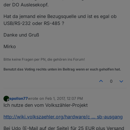
der DO Auslesekopf.
Hat da jemand eine Bezugsquelle und ist es egal ob
USB/RS-232 oder RS-485 ?
Danke und Gruß
Mirko
Bitte keine Fragen per PN, die gehören ins Forum!
Benutzt das Voting rechts unten im Beitrag wenn er euch geholfen hat.
0
apollon77
wrote on
Feb 1, 2017, 12:07 PM
last edited by
Offline
Ich nutze den vom Volkszähler-Projekt
http://wiki.volkszaehler.org/hardware/c … sb-ausgang
Bei Udo (E-Mail auf der Seite) für 25 EUR plus Versand