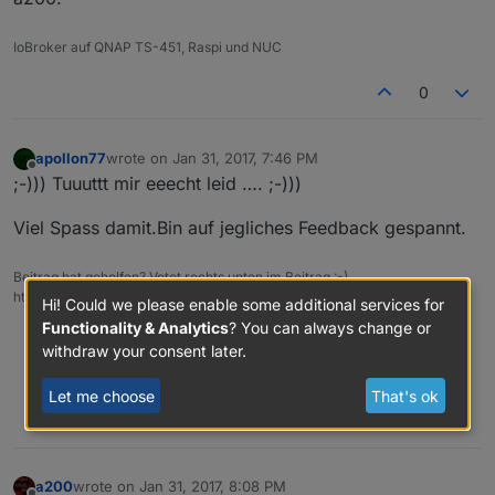
IoBroker auf QNAP TS-451, Raspi und NUC
0
apollon77
wrote on
Jan 31, 2017, 7:46 PM
last edited by
Offline
;-))) Tuuuttt mir eeecht leid …. ;-)))
Viel Spass damit.Bin auf jegliches Feedback gespannt.
Beitrag hat geholfen? Votet rechts unten im Beitrag :-)
https://paypal.me/Apollon77 / https://github.com/sponsors/Apollon77
Hi! Could we please enable some additional services for
Functionality & Analytics
? You can always change or
Debug-Log für Instanz einschalten? Admin -> Instanzen ->
withdraw your consent later.
Expertenmodus -> Instanz aufklappen - Loglevel ändern
Logfiles auf Platte /opt/iobroker/log/… nutzen, Admin schneidet
Zeilen ab
Let me choose
That's ok
0
a200
wrote on
Jan 31, 2017, 8:08 PM