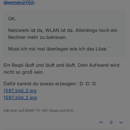
Offline
@
wendy2702
:
OK.
Netzwerk ist da, WLAN ist da. Allerdings noch ein
Rechner mehr zu betreuen.
Muss ich mir mal überlegen wie ich das Löse. `
Ein Raspi läuft und läuft und läuft. Dein Aufwand wird
nicht so groß sein.
Dafür kannst du sowas erzeugen: :D :D :D
1597_bild_3.jpg
1597_bild_2.jpg
IoBroker auf QNAP TS-451, Raspi und NUC
0