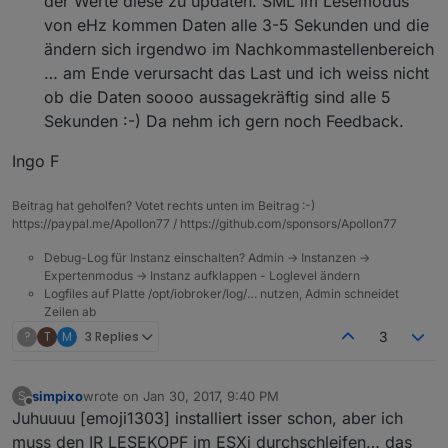
der Werte diese zu updaten. SML im Lesemodus
von eHz kommen Daten alle 3-5 Sekunden und die
ändern sich irgendwo im Nachkommastellenbereich
… am Ende verursacht das Last und ich weiss nicht
ob die Daten soooo aussagekräftig sind alle 5
Sekunden :-) Da nehm ich gern noch Feedback.
Ingo F
Beitrag hat geholfen? Votet rechts unten im Beitrag :-)
https://paypal.me/Apollon77 / https://github.com/sponsors/Apollon77
Debug-Log für Instanz einschalten? Admin -> Instanzen ->
Expertenmodus -> Instanz aufklappen - Loglevel ändern
Logfiles auf Platte /opt/iobroker/log/… nutzen, Admin schneidet
Zeilen ab
?
T
M
3 Replies
3
simpixo
wrote on
Jan 30, 2017, 9:40 PM
S
last edited by
Offline
Juhuuuu [emoji1303] installiert isser schon, aber ich
muss den IR LESEKOPF im ESXi durchschleifen… das