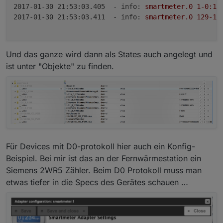
2017-01-30 21:53:03.405  - info:
smartmeter.0
1
-0
:16
2017-01-30 21:53:03.411  - info:
smartmeter.0
129
-12
Und das ganze wird dann als States auch angelegt und
ist unter "Objekte" zu finden.
Für Devices mit D0-protokoll hier auch ein Konfig-
Beispiel. Bei mir ist das an der Fernwärmestation ein
Siemens 2WR5 Zähler. Beim D0 Protokoll muss man
etwas tiefer in die Specs des Gerätes schauen …