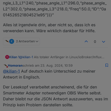
ngle_L3_L1”:240,“phase_angle_L1”:296.0,“phase_angle_
L2”:302.0,“phase_angle_L3”:218.0,“Freq”:50.0,“ID”:“0a
014526521804521e95”}}}”
Alles ist irgendwie drin, aber nicht so, dass ich es
verwenden kann. Wäre wirklich dankbar für Hilfe.
K
2 Antworten
0
@
kilian-1
Als totaler Anfänger in Linux/ioBroker/Influx
Kilian 1
K
etc. bekomme ich den Smart-Meter-Adapter nicht zum
Homoran
schrieb am
23. Aug. 2024, 10:59
Laufen.
Ich habe einen „bitshake“ Wlan-smartmeter reader an
zuletzt editiert von
Nicht stören
@
kilian-1
Auf deutsch kein Unterschied zu meiner
meinem „efr SGM-C4-1A600l“ Stromzähler. Die
Datenübertragung zum „Trucki-Stick“ (ein Wifi-Dongle,
Wenn ich aber im Smartmeter-Adapter die gleiche URL
Antwort in Englisch.
der unseren Wechselrichter steuert und die Daten über
(„
http://192.168.1.8/cm?cmnd=status
10“) eingebe und
Json-Keys (StatusSNS,SGM,Power) sammelt)
versuche, die Daten ebenfalls über Json zu lesen,
So nebenbei:
Der Lesekopf verarbeitet anscheinend, die für den
funktioniert einwandfrei. Und ich erhalte auch Daten
passiert nichts. Diverse andere Konfigurationen waren
Parallel dazu versuche ich das Ganze über MQTT, wo
Smartmeter Adapter notwendigen OBIS Werte selbst.
von dort in ioBroker.
ebenfalls erfolglos. Weiß jemand, wie genau ich das
ich auch eine Verbindung bekomme und diverse
“ {“StatusSNS”:{“Time”:“2024-08-23T11:44:14”,“SGM”:
Daher bleibt nur die JSON Antwort auszuwerten, was im
einrichten muss?
Objekte angelegt werden. Allerdings enthält keines
“E_in”:26797.805,“E_inHT”:0.000,“E_out”:0.000,“E_outH
Prinzip kein Problem darstellen sollte.
davon einzelne Daten wie den aktuellen Zählerstand
T”:0.000,“Power”:56,“Voltage”:238.8,“Voltage_L2”:240.
Alles ist irgendwie drin, aber nicht so, dass ich es
oder die Spannung, sondern nur einen solchen (oder
2,“Voltage_L3”:240.2,“Current”:0.80,“Current_L2”:0.
verwenden kann. Wäre wirklich dankbar für Hilfe.