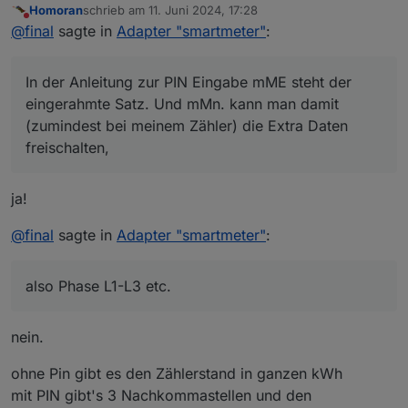
Homoran
schrieb am
11. Juni 2024, 17:28
eingerahmte Satz. Und mMn. kann man damit (zumindest
Hier mal noch der Link dorthin:
Anleitung PIN mME EWE
zuletzt editiert von
Nicht stören
@
final
sagte in
Adapter "smartmeter"
:
bei meinem Zähler) die Extra Daten freischalten, also
Netz
Phase L1-L3 etc.
In der Anleitung zur PIN Eingabe mME steht der
eingerahmte Satz. Und mMn. kann man damit
(zumindest bei meinem Zähler) die Extra Daten
freischalten,
ja!
@
final
sagte in
Adapter "smartmeter"
:
also Phase L1-L3 etc.
nein.
ohne Pin gibt es den Zählerstand in ganzen kWh
mit PIN gibt's 3 Nachkommastellen und den