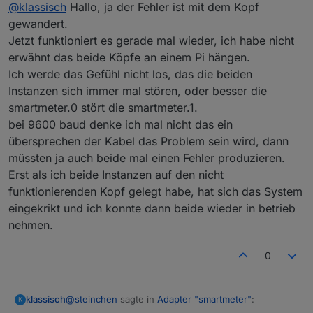
Offline
@
klassisch
Hallo, ja der Fehler ist mit dem Kopf
Ich habe die Köpfe mal an den Zählern
getauscht, auch in den Instanzen getauscht, nix.
gewandert.
Ist der Fehler mit dem Kopf gewandert? Oder beim
ich bekomme einen der Köpfe nicht mehr
Jetzt funktioniert es gerade mal wieder, ich habe nicht
Zähler geblieben?
syncron.
erwähnt das beide Köpfe an einem Pi hängen.
Welches Zählerfabrikat? Einer aus der Liste
https://shop.weidmann-
Ich werde das Gefühl nicht los, das die beiden
elektronik.de/media/files_public/67303f78bbcd558d6
Instanzen sich immer mal stören, oder besser die
64d0095291562d3/BekannteProblememitZhlermodell
smartmeter.0 stört die smartmeter.1.
en.pdf
bei 9600 baud denke ich mal nicht das ein
?
übersprechen der Kabel das Problem sein wird, dann
müssten ja auch beide mal einen Fehler produzieren.
Erst als ich beide Instanzen auf den nicht
funktionierenden Kopf gelegt habe, hat sich das System
eingekrikt und ich konnte dann beide wieder in betrieb
nehmen.
0
@
steinchen
sagte in
Adapter "smartmeter"
:
klassisch
K