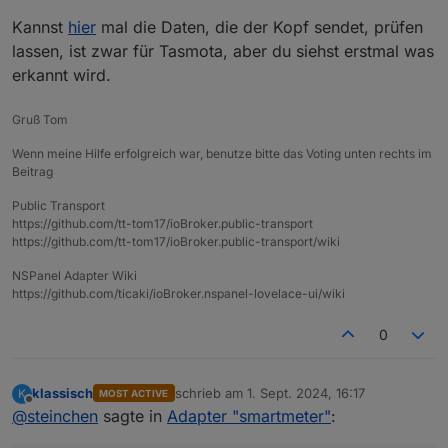
einen der Köpfe nicht mehr syncron.
mit cat seh ich aber daten.
Kannst
hier
mal die Daten, die der Kopf sendet, prüfen
mir gehen echt die Ideen aus.
lassen, ist zwar für Tasmota, aber du siehst erstmal was
vg Dirk
erkannt wird.
Gruß Tom
Wenn meine Hilfe erfolgreich war, benutze bitte das Voting unten rechts im
Beitrag
Public Transport
https://github.com/tt-tom17/ioBroker.public-transport
https://github.com/tt-tom17/ioBroker.public-transport/wiki
NSPanel Adapter Wiki
https://github.com/ticaki/ioBroker.nspanel-lovelace-ui/wiki
0
klassisch
schrieb am
1. Sept. 2024, 16:17
K
MOST ACTIVE
zuletzt editiert von
Offline
@
steinchen
sagte in
Adapter "smartmeter"
: