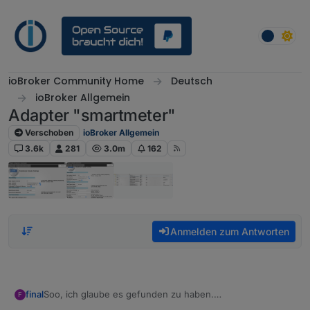
Weiter zum Inhalt
ioBroker Community Home
Deutsch
ioBroker Allgemein
Adapter "smartmeter"
Verschoben
ioBroker Allgemein
3.6k
281
3.0m
162
Anmelden zum Antworten
Soo, ich glaube es gefunden zu haben.
final
F
In der Anleitung zur PIN Eingabe mME steht der