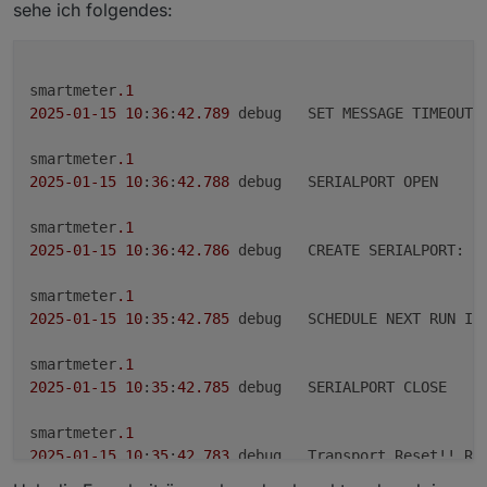
sehe ich folgendes:
smartmeter
.1
2025
-01
-15
10
:
36
:
42.789
	debug	SET MESSAGE TIMEOU
smartmeter
.1
2025
-01
-15
10
:
36
:
42.788
	debug	SERIALPORT OPEN

smartmeter
.1
2025
-01
-15
10
:
36
:
42.786
	debug	CREATE SERIALPORT: 
9
smartmeter
.1
2025
-01
-15
10
:
35
:
42.785
	debug	SCHEDULE NEXT RUN IN
smartmeter
.1
2025
-01
-15
10
:
35
:
42.785
	debug	SERIALPORT CLOSE

smartmeter
.1
2025
-01
-15
10
:
35
:
42.783
	debug	Transport Reset!! 