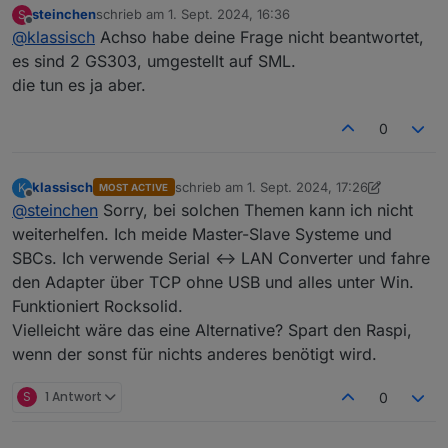
steinchen
schrieb am
1. Sept. 2024, 16:36
S
zuletzt editiert von
Offline
@
klassisch
Achso habe deine Frage nicht beantwortet,
Ich habe die Köpfe mal an den Zählern
getauscht, auch in den Instanzen getauscht, nix.
es sind 2 GS303, umgestellt auf SML.
Ist der Fehler mit dem Kopf gewandert? Oder beim
ich bekomme einen der Köpfe nicht mehr
die tun es ja aber.
Zähler geblieben?
syncron.
Welches Zählerfabrikat? Einer aus der Liste
https://shop.weidmann-
0
elektronik.de/media/files_public/67303f78bbcd558d6
64d0095291562d3/BekannteProblememitZhlermodell
en.pdf
klassisch
schrieb am
1. Sept. 2024, 17:26
K
MOST ACTIVE
zuletzt editiert von klassisch
9. Jan. 2024, 1
Offline
?
@
steinchen
Sorry, bei solchen Themen kann ich nicht
weiterhelfen. Ich meide Master-Slave Systeme und
SBCs. Ich verwende Serial <-> LAN Converter und fahre
den Adapter über TCP ohne USB und alles unter Win.
Funktioniert Rocksolid.
Vielleicht wäre das eine Alternative? Spart den Raspi,
wenn der sonst für nichts anderes benötigt wird.
S
1 Antwort
0