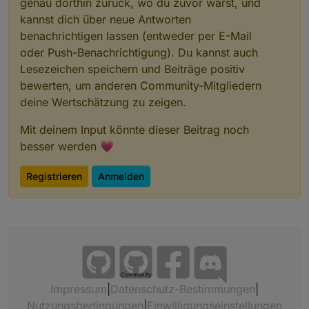
genau dorthin zurück, wo du zuvor warst, und
smartmeter
.1
kannst dich über neue Antworten
2025
-01
-15
10
:
33
:
42.779
	debug	SERIALPORT OPEN

benachrichtigen lassen (entweder per E-Mail
smartmeter
.1
oder Push-Benachrichtigung). Du kannst auch
2025
-01
-15
10
:
33
:
42.776
	debug	CREATE SERIALPORT: 
9
Lesezeichen speichern und Beiträge positiv
bewerten, um anderen Community-Mitgliedern
smartmeter
.1
deine Wertschätzung zu zeigen.
2025
-01
-15
10
:
33
:
42.775
	debug	SmartmeterObis opti
Mit deinem Input könnte dieser Beitrag noch
smartmeter
.1
besser werden 💗
2025
-01
-15
10
:
33
:
42.762
	info	starting. Version 
3.
Registrieren
Anmelden
Community
Impressum
|
Datenschutz-Bestimmungen
|
Nutzungsbedingungen
|
Einwilligungseinstellungen