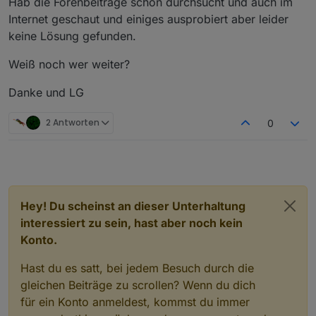
Hab die Forenbeiträge schon durchsucht und auch im
smartmeter
.1
Internet geschaut und einiges ausprobiert aber leider
2025
-01
-15
10
:
35
:
42.782
	debug	Error: No 
or
 too 
lon
keine Lösung gefunden.
smartmeter
.1
Weiß noch wer weiter?
2025
-01
-15
10
:
35
:
42.782
	warn	No 
or
 too 
long
 answe
Danke und LG
smartmeter
.1
2025
-01
-15
10
:
35
:
42.781
	debug	Error: No 
or
 too 
lon
2 Antworten
0
smartmeter
.1
2025
-01
-15
10
:
35
:
42.780
	debug	MESSAGE TIMEOUT TRIGGERED

smartmeter
.1
2025
-01
-15
10
:
33
:
42.785
	silly	States system re
Hey! Du scheinst an dieser Unterhaltung
interessiert zu sein, hast aber noch kein
smartmeter
.1
Konto.
2025
-01
-15
10
:
33
:
42.782
	debug	connected 
set
 to 
fal
Hast du es satt, bei jedem Besuch durch die
smartmeter
.1
gleichen Beiträge zu scrollen? Wenn du dich
2025
-01
-15
10
:
33
:
42.780
	debug	SET MESSAGE TIMEOU
für ein Konto anmeldest, kommst du immer