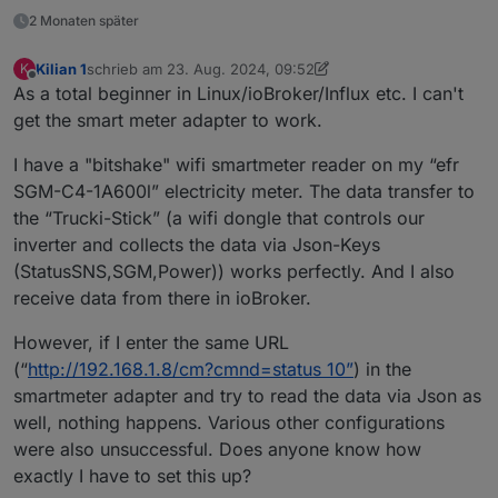
@
final
Es kommen ja Werte, die sehen nur nicht
2 Monaten später
nach SML aus
Kilian 1
schrieb am
23. Aug. 2024, 09:52
K
zuletzt editiert von Homoran
Offline
As a total beginner in Linux/ioBroker/Influx etc. I can't
get the smart meter adapter to work.
I have a "bitshake" wifi smartmeter reader on my “efr
SGM-C4-1A600l” electricity meter. The data transfer to
the “Trucki-Stick” (a wifi dongle that controls our
inverter and collects the data via Json-Keys
(StatusSNS,SGM,Power)) works perfectly. And I also
receive data from there in ioBroker.
However, if I enter the same URL
(“
http://192.168.1.8/cm?cmnd=status 10”
) in the
smartmeter adapter and try to read the data via Json as
well, nothing happens. Various other configurations
were also unsuccessful. Does anyone know how
exactly I have to set this up?