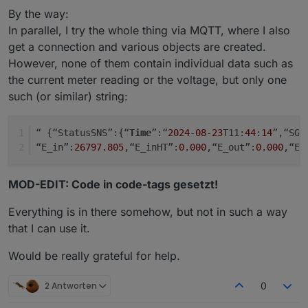
By the way:
In parallel, I try the whole thing via MQTT, where I also
get a connection and various objects are created.
However, none of them contain individual data such as
the current meter reading or the voltage, but only one
such (or similar) string:
“ {“StatusSNS”:{“
Time
”:“
2024
-
08
-
23
T11:
44
:
14
”,“SGM
“E_in”:
26797.805
,“E_inHT”:
0.000
,“E_out”:
0.000
,“E_
MOD-EDIT: Code in code-tags gesetzt!
Everything is in there somehow, but not in such a way
that I can use it.
Would be really grateful for help.
2 Antworten
0