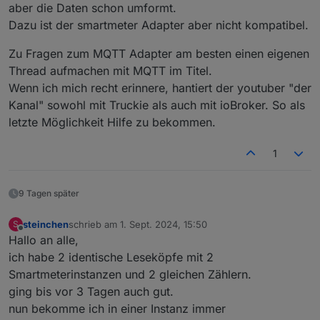
aber die Daten schon umformt.
Dazu ist der smartmeter Adapter aber nicht kompatibel.
Zu Fragen zum MQTT Adapter am besten einen eigenen
Thread aufmachen mit MQTT im Titel.
Wenn ich mich recht erinnere, hantiert der youtuber "der
Kanal" sowohl mit Truckie als auch mit ioBroker. So als
letzte Möglichkeit Hilfe zu bekommen.
1
9 Tagen später
steinchen
schrieb am
1. Sept. 2024, 15:50
S
zuletzt editiert von
Offline
Hallo an alle,
ich habe 2 identische Leseköpfe mit 2
Smartmeterinstanzen und 2 gleichen Zählern.
ging bis vor 3 Tagen auch gut.
nun bekomme ich in einer Instanz immer