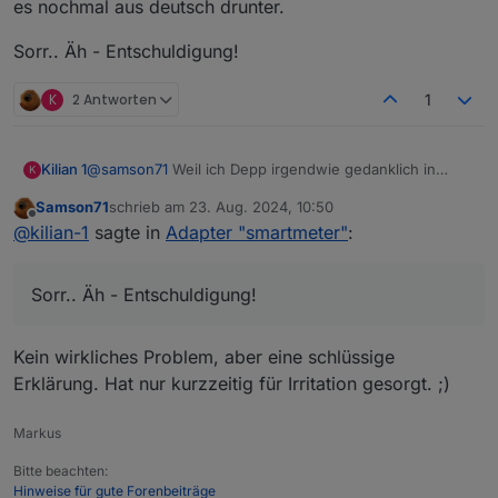
es nochmal aus deutsch drunter.
Sorr.. Äh - Entschuldigung!
K
2 Antworten
1
@
samson71
Weil ich Depp irgendwie gedanklich in
Kilian 1
K
einem englischen Forum war und das erst nach dem
Samson71
schrieb am
23. Aug. 2024, 10:50
Absenden bemerkt habe. Da das mein erster Post war,
Sorr.. Äh - Entschuldigung!
zuletzt editiert von
Offline
@
kilian-1
sagte in
Adapter "smartmeter"
:
musste der erst "reviewed" und freigegeben werden,
weswegen ich es nicht korrigieren konnte. Ich schreib
es nochmal aus deutsch drunter.
Sorr.. Äh - Entschuldigung!
Kein wirkliches Problem, aber eine schlüssige
Erklärung. Hat nur kurzzeitig für Irritation gesorgt. ;)
Markus
Bitte beachten:
Hinweise für gute Forenbeiträge