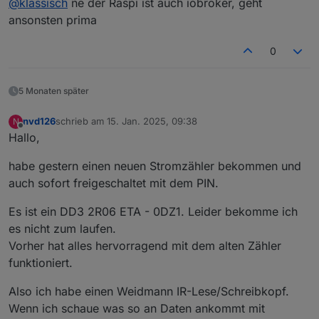
@
klassisch
ne der Raspi ist auch iobroker, geht
und fahre den Adapter über TCP ohne USB und alles
unter Win. Funktioniert Rocksolid.
ansonsten prima
Vielleicht wäre das eine Alternative? Spart den Raspi,
wenn der sonst für nichts anderes benötigt wird.
0
5 Monaten später
nvd126
schrieb am
15. Jan. 2025, 09:38
N
zuletzt editiert von
Offline
Hallo,
habe gestern einen neuen Stromzähler bekommen und
auch sofort freigeschaltet mit dem PIN.
Es ist ein DD3 2R06 ETA - 0DZ1. Leider bekomme ich
es nicht zum laufen.
Vorher hat alles hervorragend mit dem alten Zähler
funktioniert.
Also ich habe einen Weidmann IR-Lese/Schreibkopf.
Wenn ich schaue was so an Daten ankommt mit