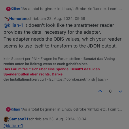
As a total beginner in Linux/ioBroker/Influx etc. I can't
Kilian 1
K
get the smart meter adapter to work.
Homoran
schrieb am
23. Aug. 2024, 09:59
I have a "bitshake" wifi smartmeter reader on my “efr
zuletzt editiert von
Nicht stören
@
kilian-1
It doesn't look like the smartmeter reader
SGM-C4-1A600l” electricity meter. The data transfer to
the “Trucki-Stick” (a wifi dongle that controls our
However, if I enter the same URL
provides the data, necessary for the adapter.
inverter and collects the data via Json-Keys
(“
http://192.168.1.8/cm?cmnd=status 10”
) in the
The adapter needs the OBIS values, which your reader
(StatusSNS,SGM,Power)) works perfectly. And I also
smartmeter adapter and try to read the data via Json as
By the way:
seems to use itself to transform to the JDON output.
receive data from there in ioBroker.
well, nothing happens. Various other configurations
In parallel, I try the whole thing via MQTT, where I also
were also unsuccessful. Does anyone know how
get a connection and various objects are created.
“ {“StatusSNS”:{“Time”:“2024-08-23T11:44:14”,“S
exactly I have to set this up?
However, none of them contain individual data such as
kein Support per PN! - Fragen im Forum stellen -
Benutzt das Voting
MOD-EDIT: Code in code-tags gesetzt!
the current meter reading or the voltage, but only one
rechts unten im Beitrag wenn er euch geholfen hat.
Das Forum freut sich über eine Spende. Benutzt dazu den
such (or similar) string:
Everything is in there somehow, but not in such a way
Spendenbutton oben rechts. Danke!
der Installationsfixer:
curl -fsL https://iobroker.net/fix.sh | bash -
that I can use it.
Would be really grateful for help.
0
As a total beginner in Linux/ioBroker/Influx etc. I can't
Kilian 1
K
get the smart meter adapter to work.
Samson71
schrieb am
23. Aug. 2024, 10:34
I have a "bitshake" wifi smartmeter reader on my “efr
zuletzt editiert von
Offline
@
kilian-1
SGM-C4-1A600l” electricity meter. The data transfer to