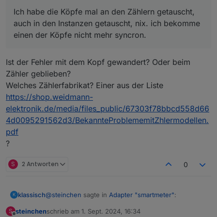
Ich habe die Köpfe mal an den Zählern getauscht,
auch in den Instanzen getauscht, nix. ich bekomme
einen der Köpfe nicht mehr syncron.
Ist der Fehler mit dem Kopf gewandert? Oder beim
Zähler geblieben?
Welches Zählerfabrikat? Einer aus der Liste
https://shop.weidmann-
elektronik.de/media/files_public/67303f78bbcd558d66
4d0095291562d3/BekannteProblememitZhlermodellen.
pdf
?
S
2 Antworten
0
@
steinchen
sagte in
Adapter "smartmeter"
:
klassisch
K
steinchen
schrieb am
1. Sept. 2024, 16:34
S
zuletzt editiert von