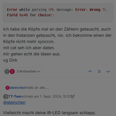
Error
while
parsing
SML
message
:
Error
:
Wrong
TL
-
Field
0x40
for
Choice
!:
Ich habe die Köpfe mal an den Zählern getauscht, auch
in den Instanzen getauscht, nix. ich bekomme einen der
Köpfe nicht mehr syncron.
mit cat seh ich aber daten.
mir gehen echt die Ideen aus.
vg Dirk
T
S
2 Antworten
0
Hallo an alle,
steinchen
S
ich habe 2 identische Leseköpfe mit 2
TT-Tom
schrieb am
1. Sept. 2024, 15:57
T
Smartmeterinstanzen und 2 gleichen Zählern.
zuletzt editiert von TT-Tom
9. Jan. 2024, 17:58
Offline
@
steinchen
ging bis vor 3 Tagen auch gut.
Ich habe die Köpfe mal an den Zählern getauscht,
nun bekomme ich in einer Instanz immer
auch in den Instanzen getauscht, nix. ich bekomme
Vielleicht macht deine IR-LED langsam schlapp.