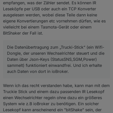
empfangen, was der Zähler sendet. Es können IR
2”:302.0,“phase_angle_L3”:218.0,“Freq”:50.0,“ID”:“0a01
Leseköpfe per USB oder auch ein TCP Konverter
4526521804521e95”}}}”
ausgelesen werden, wobei diese Teile dann keine
eigene Konvertierungen etc vornehmen dürfen, wie es
vielleicht bei einem Tasmota-Gerät oder einem
BitShaker der Fall ist.
Die Datenübertragung zum „Trucki-Stick“ (ein Wifi-
Dongle, der unseren Wechselrichter steuert und die
Daten über Json-Keys (StatusSNS,SGM,Power)
sammelt) funktioniert einwandfrei. Und ich erhalte
auch Daten von dort in ioBroker.
Wenn ich das recht verstanden habe, kann man mit dem
Truckie Stick und einem dazu passenden IR Lesekopf
einen Wechselrichter regeln ohne dazu ein größeres
System wie z.B ioBroker zu benötigen. Ein solcher
Lesekopf kann anscheinend ein "bitShake" sein, der