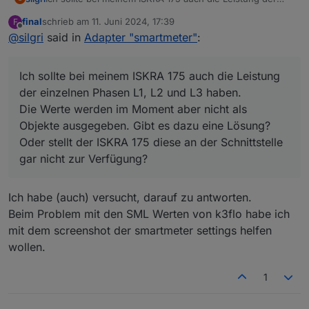
einzelnen Phasen L1, L2 und L3 haben.
final
schrieb am
11. Juni 2024, 17:39
F
Die Werte werden im Moment aber nicht als Objekte
zuletzt editiert von
Offline
@
silgri
said in
Adapter "smartmeter"
:
ausgegeben. Gibt es dazu eine Lösung? Oder stellt der
ISKRA 175 diese an der Schnittstelle gar nicht zur
Verfügung?
Ich sollte bei meinem ISKRA 175 auch die Leistung
der einzelnen Phasen L1, L2 und L3 haben.
Die Werte werden im Moment aber nicht als
Objekte ausgegeben. Gibt es dazu eine Lösung?
Oder stellt der ISKRA 175 diese an der Schnittstelle
gar nicht zur Verfügung?
Ich habe (auch) versucht, darauf zu antworten.
Beim Problem mit den SML Werten von k3flo habe ich
mit dem screenshot der smartmeter settings helfen
wollen.
1