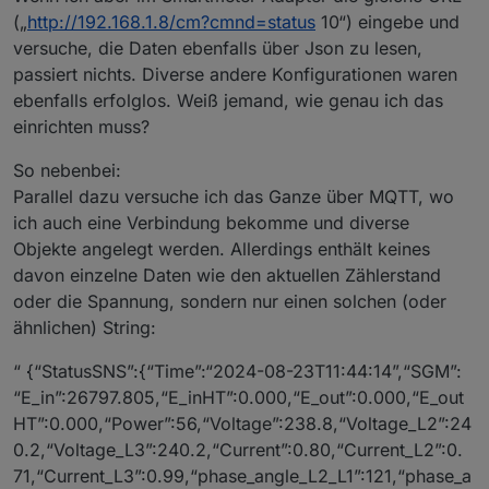
(„
http://192.168.1.8/cm?cmnd=status
10“) eingebe und
versuche, die Daten ebenfalls über Json zu lesen,
passiert nichts. Diverse andere Konfigurationen waren
ebenfalls erfolglos. Weiß jemand, wie genau ich das
einrichten muss?
So nebenbei:
Parallel dazu versuche ich das Ganze über MQTT, wo
ich auch eine Verbindung bekomme und diverse
Objekte angelegt werden. Allerdings enthält keines
davon einzelne Daten wie den aktuellen Zählerstand
oder die Spannung, sondern nur einen solchen (oder
ähnlichen) String:
“ {“StatusSNS”:{“Time”:“2024-08-23T11:44:14”,“SGM”:
“E_in”:26797.805,“E_inHT”:0.000,“E_out”:0.000,“E_out
HT”:0.000,“Power”:56,“Voltage”:238.8,“Voltage_L2”:24
0.2,“Voltage_L3”:240.2,“Current”:0.80,“Current_L2”:0.
71,“Current_L3”:0.99,“phase_angle_L2_L1”:121,“phase_a