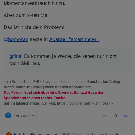
Momentanverbrauch hinzu.
Aber zum x-ten Mal:
Das ist nicht dein Problem!
@
homoran
sagte in
Adapter "smartmeter"
:
@
final
Es kommen ja Werte, die sehen nur nicht
nach SML aus
kein Support per PN! - Fragen im Forum stellen -
Benutzt das Voting
rechts unten im Beitrag wenn er euch geholfen hat.
Das Forum freut sich über eine Spende. Benutzt dazu den
Spendenbutton oben rechts. Danke!
der Installationsfixer:
curl -fsL https://iobroker.net/fix.sh | bash -
K
1 Antwort
0
silgri
Ich sollte bei meinem ISKRA 175 auch die Leistung der
S