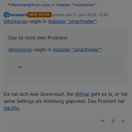
@
final
sagte in
Adapter "smartmeter"
:
Homoran
klassisch
schrieb am
11. Juni 2024, 17:40
K
MOST ACTIVE
zuletzt editiert von
Offline
@
homoran
sagte in
In der Anleitung zur PIN Eingabe mME steht der
Adapter "smartmeter"
:
eingerahmte Satz. Und mMn. kann man damit
ja!
(zumindest bei meinem Zähler) die Extra Daten
Das ist nicht dein Problem!
freischalten,
@
final
sagte in
Adapter "smartmeter"
:
@
homoran
sagte in
Adapter "smartmeter"
:
also Phase L1-L3 etc.
nein.
ohne Pin gibt es den Zählerstand in ganzen kWh
mit PIN gibt's 3 Nachkommastellen und den
Da hat sich was überkreuzt. Bei
@
final
geht es ja, er hat
Momentanverbrauch hinzu.
Aber zum x-ten Mal:
seine Settings als Anleitung gepostet. Das Problem hat
Das ist nicht dein Problem!
@
k3flo
@
homoran
sagte in
Adapter "smartmeter"
:
0