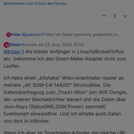
Maßnahmen zum Schutz des Forums
0
@
samson71
Weil ich Depp irgendwie gedanklich in
Kilian 1
K
einem englischen Forum war und das erst nach dem
Kilian 1
schrieb am
23. Aug. 2024, 10:52
K
Absenden bemerkt habe. Da das mein erster Post war,
Sorr.. Äh - Entschuldigung!
zuletzt editiert von
Offline
@
kilian-1
Als totaler Anfänger in Linux/ioBroker/Influx
musste der erst "reviewed" und freigegeben werden,
weswegen ich es nicht korrigieren konnte. Ich schreib
etc. bekomme ich den Smart-Meter-Adapter nicht zum
es nochmal aus deutsch drunter.
Laufen.
Ich habe einen „bitshake“ Wlan-smartmeter reader an
meinem „efr SGM-C4-1A600l“ Stromzähler. Die
Datenübertragung zum „Trucki-Stick“ (ein Wifi-Dongle,
der unseren Wechselrichter steuert und die Daten über
Json-Keys (StatusSNS,SGM,Power) sammelt)
funktioniert einwandfrei. Und ich erhalte auch Daten
von dort in ioBroker.
Wenn ich aber im Smartmeter-Adapter die gleiche URL