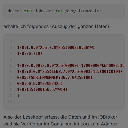
docker
exec
iobroker
cat
/dev/stromzahler
erhalte ich folgendes (Auszug der ganzen Daten):
1-0:1.8.0*255.7.0*255(000218.86*W)
1-0:76.7107
1-0:0.0.00:2.8.0*255(000001.17000000*kWh0008.39*
1-0::0.0.0*255(1EBZ.7.0*255(000384.5(001C0104)
0-055(SERIENNUMMER:36.7.0*255(00)
0-0:96.8.0*22682423)
1-0:155(000156.57*W)4)
!
Also der Lesekopf erfasst die Daten und im iOBroker
sind sie Verfügbar im Container. Im Log zum Adapter