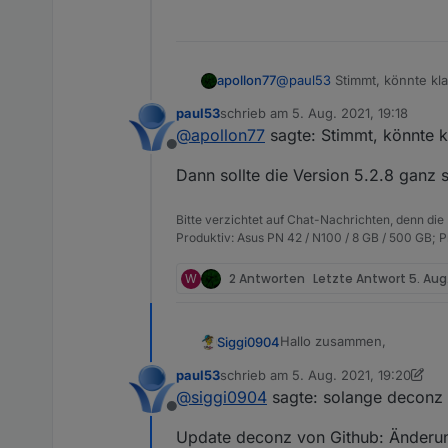
apollon77
@
paul53
Stimmt, könnte kl
paul53
schrieb am
5. Aug. 2021, 19:18
zuletzt editiert von
@
apollon77
sagte: Stimmt, könnte 
Offline
Dann sollte die Version 5.2.8 ganz 
Bitte verzichtet auf Chat-Nachrichten, denn die
Produktiv: Asus PN 42 / N100 / 8 GB / 500 GB; 
W
2 Antworten
Letzte Antwort
5. Aug
Hallo zusammen,
Siggi0904
paul53
schrieb am
5. Aug. 2021, 19:20
solange deconz nicht aktuali
zuletzt editiert von paul53
8. Mai 202
@
siggi0904
sagte: solange deconz ni
Bei mir sind fast alle Ger
Offline
Auch ich bekomme die Inf
Update deconz von Github: Änderung