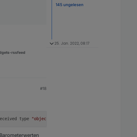
145 ungelesen
25. Jan. 2022, 08:17
dgets-rssfeed
#18
eceived type 
"object"
s Barometerwerten