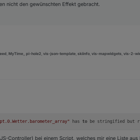
n nicht den gewünschten Effekt gebracht.
eed
,
MyTime
,,
pi-hole2
,
vis-json-template
,
skiinfo
,
vis-mapwidgets
,
vis-2-wi
pt.0.Wetter.barometer_array"
 has 
to
 be stringified but r
 JS-Controller) bei einem Script, welches mir eine Liste au