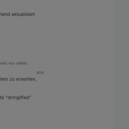
end aktualisiert
eits von stable
rten, wie ich es
#24
lem zu erwarten,
e "stringified"