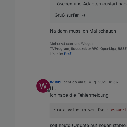
Löschen und Adapterneustart habe
Gruß surfer ;-)
Na dann muss ich Mal schauen
Meine Adapter und Widgets
TVProgram
,
SqueezeboxRPC
,
OpenLiga
,
RSSF
Links im
Profil
Wildbill
schrieb am
5. Aug. 2021, 18:56
W
zuletzt editiert von
Hi,
Offline
ich habe die Fehlermeldung
State value 
to
set
for
"javascri
seit heute (Update auf neuen stable