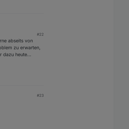
ibe? Das Ändern des
) brahcte keine
#22
rne abseits von
oblem zu erwarten,
r dazu heute...
#23