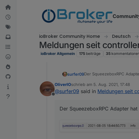
Weiter zum Inhalt
Communit
ioBroker Community Home
Deutsch
Meldungen seit controlle
ioBroker Allgemein
175
beiträge
35
kommentatore
Der SqueezeboxRPC Adapter h
surfer09
OliverIO
schrieb am
5. Aug. 2021, 17:48
zuletzt editiert von
@
surfer09
said in
Meldungen seit co
Offline
Löschen und Adapterneustar
Der SqueezeboxRPC Adapter hat au
Gruß surfer ;-)