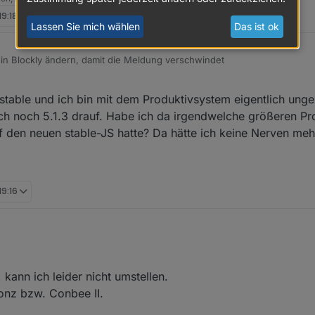
19:18
rn, damit die Meldung verschwindet und ich im korrekten Format schre
Lassen Sie mich wählen
Das ist ok
nd bisher auf "Feld") auf andere Werte (gemischt, Objekt, Zeichenkette
as andere Meldung.
in Blockly ändern, damit die Meldung verschwindet
 auf Version 5.2.8 und lasse den Typ auf "Feld".
 stable und ich bin mit dem Produktivsystem eigentlich unge
h noch 5.1.3 drauf. Habe ich da irgendwelche größeren Pr
 den neuen stable-JS hatte? Da hätte ich keine Nerven meh
19:16
, kann ich leider nicht umstellen.
conz bzw. Conbee II.