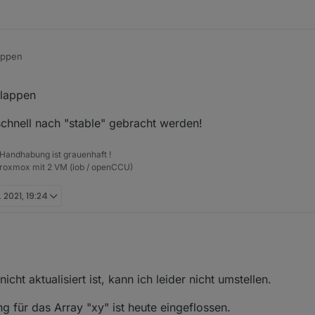
appen
klappen
schnell nach "stable" gebracht werden!
 Handhabung ist grauenhaft !
Proxmox mit 2 VM (iob / openCCU)
. 2021, 19:24
siert ist, kann ich leider nicht umstellen.
1, 21:22
cht aktualisiert ist, kann ich leider nicht umstellen.
äte am deconz bzw. Conbee II.
omeldung wie cash auch.
 für das Array "xy" ist heute eingeflossen.