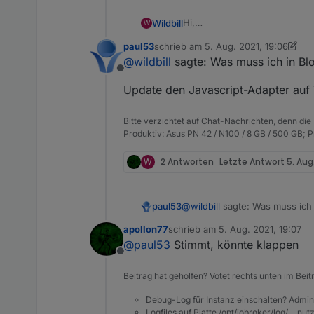
Hi,
Wildbill
W
ich habe die Fehlermeldung
paul53
schrieb am
5. Aug. 2021, 19:06
zuletzt editiert von paul53
8. Mai 202
@
wildbill
sagte: Was muss ich in Bl
Offline
seit heute (Update auf neuen 
die ich dan in VIS als Baromet
Update den Javascript-Adapter auf V
Und das ist der Export:
Spoiler
Bitte verzichtet auf Chat-Nachrichten, denn die
Produktiv: Asus PN 42 / N100 / 8 GB / 500 GB; 
Was muss ich in Blockly ände
Typs des Datenpunktes (er sta
Gruss, Jürgen
W
2 Antworten
Letzte Antwort
5. Aug
Lösung sondern nur eine etw
@
wildbill
sagte: Was muss ich 
paul53
apollon77
schrieb am
5. Aug. 2021, 19:07
Update den Javascript-Adapter
zuletzt editiert von
@
paul53
Stimmt, könnte klappen
Offline
Beitrag hat geholfen? Votet rechts unten im Beit
Und das ist der Export:
Spoiler
Debug-Log für Instanz einschalten? Admin
Logfiles auf Platte /opt/iobroker/log/… nu