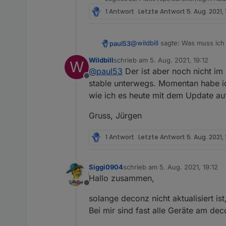
1 Antwort
Letzte Antwort
5. Aug. 2021, 
Was muss ich in Blockly ände
Typs des Datenpunktes (er sta
Gruss, Jürgen
Lösung sondern nur eine etw
@
wildbill
sagte: Was muss ich 
paul53
Wildbill
schrieb am
5. Aug. 2021, 19:12
W
Update den Javascript-Adapter
zuletzt editiert von
@
paul53
Der ist aber noch nicht im
Offline
stable unterwegs. Momentan habe ic
wie ich es heute mit dem Update auf
Gruss, Jürgen
1 Antwort
Letzte Antwort
5. Aug. 2021, 
Siggi0904
schrieb am
5. Aug. 2021, 19:12
zuletzt editiert von
Hallo zusammen,
Offline
solange deconz nicht aktualisiert ist
Bei mir sind fast alle Geräte am de