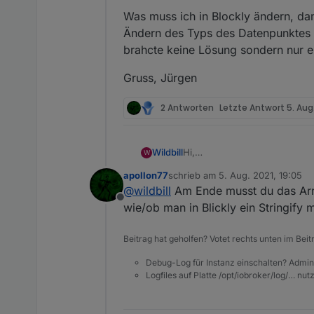
Was muss ich in Blockly ändern, da
Ändern des Typs des Datenpunktes (e
brahcte keine Lösung sondern nur 
Gruss, Jürgen
2 Antworten
Letzte Antwort
5. Aug
Hi,
Wildbill
W
ich habe die Fehlermeldung
apollon77
schrieb am
5. Aug. 2021, 19:05
zuletzt editiert von
@
wildbill
Am Ende musst du das Array
Offline
seit heute (Update auf neuen 
wie/ob man in Blickly ein Stringify
die ich dan in VIS als Baromet
Beitrag hat geholfen? Votet rechts unten im Beit
Debug-Log für Instanz einschalten? Admin
Logfiles auf Platte /opt/iobroker/log/… nu