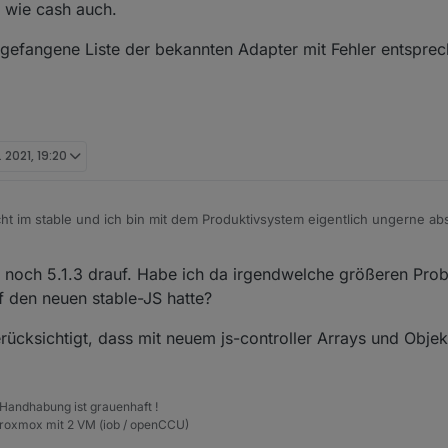
 wie cash auch.
ngefangene Liste der bekannten Adapter mit Fehler entsprech
. 2021, 19:20
cht im stable und ich bin mit dem Produktivsystem eigentlich ungerne abs
 noch 5.1.3 drauf. Habe ich da irgendwelche größeren Problem zu erwa
 neuen stable-JS hatte? Da hätte ich keine Nerven mehr dazu heute...
noch 5.1.3 drauf. Habe ich da irgendwelche größeren Prob
f den neuen stable-JS hatte?
rücksichtigt, dass mit neuem js-controller Arrays und Objekt
 Handhabung ist grauenhaft !
Proxmox mit 2 VM (iob / openCCU)