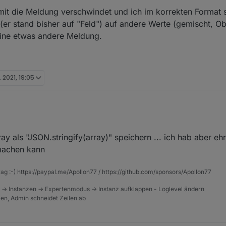
mit die Meldung verschwindet und ich im korrekten Format 
r stand bisher auf "Feld") auf andere Werte (gemischt, Ob
eine etwas andere Meldung.
. 2021, 19:05
 als "JSON.stringify(array)" speichern ... ich hab aber eh
stable JS-Controller) bei einem Script, welches mir eine Liste aus Barom
 machen kann
ertrend darstelle. So sieht das Blockly aus:
rag :-) https://paypal.me/Apollon77 / https://github.com/sponsors/Apollon77
 -> Instanzen -> Expertenmodus -> Instanz aufklappen - Loglevel ändern
tzen, Admin schneidet Zeilen ab