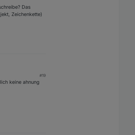
schreibe? Das
jekt, Zeichenkette)
#19
rlich keine ahnung
eterwerten erstellt,