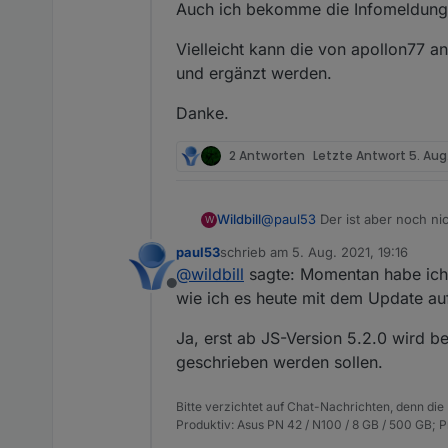
Auch ich bekomme die Infomeldung
Vielleicht kann die von apollon77 a
und ergänzt werden.
Danke.
2 Antworten
Letzte Antwort
5. Aug
@
paul53
Der ist aber noch ni
Wildbill
W
unterwegs. Momentan habe ich
paul53
schrieb am
5. Aug. 2021, 19:16
heute mit dem Update auf den
Gruss, Jürgen
zuletzt editiert von
@
wildbill
sagte: Momentan habe ich 
Offline
wie ich es heute mit dem Update au
Ja, erst ab JS-Version 5.2.0 wird be
geschrieben werden sollen.
Bitte verzichtet auf Chat-Nachrichten, denn die
Produktiv: Asus PN 42 / N100 / 8 GB / 500 GB; 