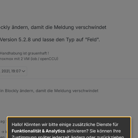
1, 21:07
ockly ändern, damit die Meldung verschwindet
stable JS-Controller) bei einem Script, welches mir eine Liste aus Barom
ertrend darstelle. So sieht das Blockly aus:
ersion 5.2.8 und lasse den Typ auf "Feld".
 Handhabung ist grauenhaft !
Proxmox mit 2 VM (iob / openCCU)
rn, damit die Meldung verschwindet und ich im korrekten Format schre
nd bisher auf "Feld") auf andere Werte (gemischt, Objekt, Zeichenkette
. 2021, 19:07
as andere Meldung.
in Blockly ändern, damit die Meldung verschwindet
 auf Version 5.2.8 und lasse den Typ auf "Feld".
rag :-) https://paypal.me/Apollon77 / https://github.com/sponsors/Apollon77
Hallo! Könnten wir bitte einige zusätzliche Dienste für
Funktionalität & Analytics
aktivieren? Sie können Ihre
 -> Instanzen -> Expertenmodus -> Instanz aufklappen - Loglevel ändern
Zustimmung später jederzeit ändern oder zurückziehen.
tzen, Admin schneidet Zeilen ab