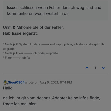
Fehler danach weg sind und kommentieren wenn
Issues schliesen wenn Fehler danach weg sind und
weiterhin da. Danke
kommentieren wenn weiterhin da
Unifi & Mihome bleibt der Fehler.
Hab Issue ergänzt.
° Node.js & System Update ---> sudo apt update, iob stop, sudo apt full-
upgrade
° Node.js Fixer ---> iob nodejs-update
° Fixer ---> iob fix
1
Siggi0904
wrote on
Aug 6, 2021, 8:14 PM
last edited by
Offline
Hallo,
da ich im git vom deconz-Adapter keine Infos finde,
frage ich mal hier.