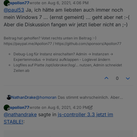
apollon77
wrote on
Aug 6, 2021, 4:06 PM
@
fabian1
sagte in
js-controller 3.3 jetzt im STABLE!
:
last edited by
Offline
@
paul53
Ja, ich hätte am liebsten auch immer noch
mein Windows 7 ... (ernst gemeint) ... geht aber net :-(
im vergleich zur alten MEGA MEGA
Aber die Diskussion fangen wir jetzt lieber nicht an ;-)
unübersichtlich.
Beitrag hat geholfen? Votet rechts unten im Beitrag :-)
https://paypal.me/Apollon77 / https://github.com/sponsors/Apollon77
Debug-Log für Instanz einschalten? Admin -> Instanzen ->
Expertenmodus -> Instanz aufklappen - Loglevel ändern
Logfiles auf Platte /opt/iobroker/log/… nutzen, Admin schneidet
Zeilen ab
0
NathanDrake
@
homoran
Das stimmt wahrscheinlich. Aber
ioBroker läuft nicht stabil damit. Da es einfach zu
apollon77
wrote on
Aug 6, 2021, 4:20 PM
viele Abhängigkeiten gibt. Eben der Nachteil von
last edited by apollon77
Aug 6, 2021, 6:24 PM
Offline
@
nathandrake
sagte in
js-controller 3.3 jetzt im
einem modularen System.
STABLE!
: