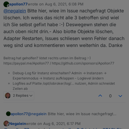
apollon77
wrote on
Aug 6, 2021, 6:08 PM
last edited by
Offline
Deswegen sammle ich alle hier gemeldeten
@
negalein
Bitte hier, wiee im Issue nachgefragt Objekte
Adapter oben im zweiten Post
löschen. Ich weiss das nicht alle 3 betroffen sind wiel
unifi
ich Sie selbst gefixt habe :-) Deswegewn stehen die
mihome
auch oben nicht drin.- Also biotte Objekte löschen,
weatherunderground
hab ich bereits Issues erstellt und
hier
(dürfte in der
Menge untergegangen sein) gemeldet.
Adapter Restarten, Issues schliesen wenn Fehler danach
weg sind und kommentieren wenn weiterhin da. Danke
Beitrag hat geholfen? Votet rechts unten im Beitrag :-)
https://paypal.me/Apollon77 / https://github.com/sponsors/Apollon77
Debug-Log für Instanz einschalten? Admin -> Instanzen ->
Expertenmodus -> Instanz aufklappen - Loglevel ändern
Logfiles auf Platte /opt/iobroker/log/… nutzen, Admin schneidet
Zeilen ab
2 Replies
0
apollon77
@
negalein
Bitte hier, wiee im Issue nachgefragt
Objekte löschen. Ich weiss das nicht alle 3 betroffen
Negalein
wrote on
Aug 6, 2021, 6:17 PM
sind wiel ich Sie selbst gefixt habe :-) Deswegewn
last edited by
Offline