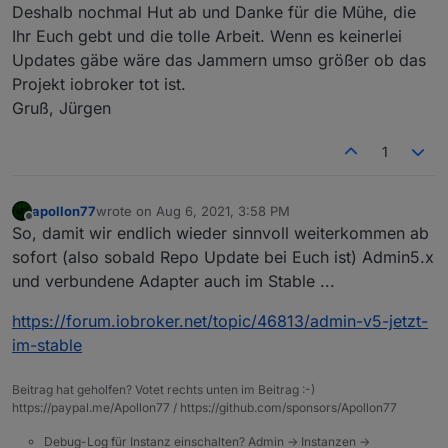
Deshalb nochmal Hut ab und Danke für die Mühe, die
Ihr Euch gebt und die tolle Arbeit. Wenn es keinerlei
Updates gäbe wäre das Jammern umso größer ob das
Projekt iobroker tot ist.
Gruß, Jürgen
1
apollon77
wrote on
Aug 6, 2021, 3:58 PM
last edited by
Offline
So, damit wir endlich wieder sinnvoll weiterkommen ab
sofort (also sobald Repo Update bei Euch ist) Admin5.x
und verbundene Adapter auch im Stable ...
https://forum.iobroker.net/topic/46813/admin-v5-jetzt-
im-stable
Beitrag hat geholfen? Votet rechts unten im Beitrag :-)
https://paypal.me/Apollon77 / https://github.com/sponsors/Apollon77
Debug-Log für Instanz einschalten? Admin -> Instanzen ->