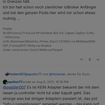
in Grenzen hält.
Ich bin halt schon noch ziemlicher ioBroker Anfänger
und bei den ganzen Posts hier wird mir schon etwas
mulmig ...
Pedder
All @Proxmox/Trixie auf HP Elitedesk 800 G4; Zigbee: ZigStar (LAN),
~110Devices
Unifi, Motioneye/3Reolinks, PiHole, Bosch CS7800i via BBQKees/EMS-
ESP, Fronius/BYD 11kWp via Modbus
Under construction: Smart-WoMo auf Raspi4
0
Pedder007
@
apollon77
und
@
Homoran
, danke für Eure
Rückmeldungen. Es ging mir definitiv nicht um
apollon77
wrote on
Aug 6, 2021, 10:16 PM
„Schuld“ 😉
last edited by
Offline
@
pedder007
Es ist KEIN Adapter bekannt der mit dem
Ich versuche nur irgendwie abzuschätzen wann ich
den Controller updaten kann ohne dabei mein
neuen js.controller nicht tut oder kaputt geht. Das
halbes Setup auf den Bauch zu legen.
einzige was bei einigen Adaptern passiert ist, das pot
Wenn bei mir deCONZ ausfällt geht hier so ziemlich
"info-Logmeldungen" generiert werden - das kann ggf