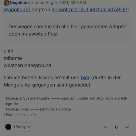
Negalein
wrote on
Aug 6, 2021, 6:05 PM
die Issues landen bei den Adaptern, weil nicht der
last edited by
Offline
@
apollon77
sagte in
js-controller 3.3 jetzt im STABLE!
:
Controller hier "schuld" ist.
Deswegen sammle ich alle hier gemeldeten Adapter
oben im zweiten Post
unifi
mihome
weatherunderground
hab ich bereits Issues erstellt und
hier
(dürfte in der
Menge untergegangen sein) gemeldet.
° Node.js & System Update ---> sudo apt update, iob stop, sudo apt full-
upgrade
° Node.js Fixer ---> iob nodejs-update
° Fixer ---> iob fix
1 Reply
0