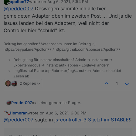
apollon77
wrote on
Aug 6, 2021, 5:54 PM
an den Adaptern eingestellt, oder gibt es irgendwo
PS.
last edited by
Offline
@
pedder007
Deswegen sammle ich alle hier
direkt zum Controller eine Stelle wo die gesammelt
Der Thread hier wird langsam zu lang um das
werden? - so könnte man sich einen einfacheren
sinnvoll zu überblicken
gemeldeten Adapter oben im zweiten Post ... Und ja die
Überblick verschaffen was ggf. Probleme macht.
Issues landen bei den Adaptern, weil nicht der
Wenn letzteres dann danke vorab für einen
Controller hier "schuld" ist.
entsprechenden Link :-)
Beitrag hat geholfen? Votet rechts unten im Beitrag :-)
https://paypal.me/Apollon77 / https://github.com/sponsors/Apollon77
Debug-Log für Instanz einschalten? Admin -> Instanzen ->
Expertenmodus -> Instanz aufklappen - Loglevel ändern
Logfiles auf Platte /opt/iobroker/log/… nutzen, Admin schneidet
Zeilen ab
2 Replies
1
mal eine generelle Frage:
Pedder007
Werden die issues zu dem Thema auf Git jeweils
Homoran
wrote on
Aug 6, 2021, 6:00 PM
an den Adaptern eingestellt, oder gibt es irgendwo
PS.
last edited by
Do not disturb
@
pedder007
sagte in
js-controller 3.3 jetzt im STABLE!
:
direkt zum Controller eine Stelle wo die gesammelt
Der Thread hier wird langsam zu lang um das
werden? - so könnte man sich einen einfacheren
sinnvoll zu überblicken
Überblick verschaffen was ggf. Probleme macht.