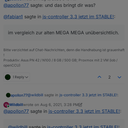
last edited by
Offline
Und ich hoffe es bleibt auch immer so, dass
@
apollon77
sagte: und das bringt dir was?
man die Alte Benutzeroberfläche auswählen
Auch wenn Off topic ... und das bringt dir was?
kann.
@
fabian1
sagte in
js-controller 3.3 jetzt im STABLE!
:
Wenn neue Adapter ggf nur noch Admin5
Jompatible KOnfigurationen haben und in de Fall
heisst das auch "Admin5 UI" ... Gewöhn dich an
im vergleich zur alten MEGA MEGA unübersichtlich.
Admin5 - "er ist gekommen um zu bleiben" ;-)
Bitte verzichtet auf Chat-Nachrichten, denn die Handhabung ist grauenhaft
!
Produktiv: Asus PN 42 / N100 / 8 GB / 500 GB; Proxmox mit 2 VM (iob /
openCCU)
1 Reply
2
@
wildbill
sagte in
js-controller 3.3 jetzt im STABLE!
:
apollon77
Wildbill
wrote on
Aug 6, 2021, 3:28 PM
W
last edited by Wildbill
Aug 6, 2021, 5:29 PM
Online
@
apollon77
sagte in
Vermutlich wäre es wirklich sinnvoll gewesen,
js-controller 3.3 jetzt im STABLE!
:
das Update des JS-Controller zeitgleich mit
Es gab gute Grunde genau dies nicht zu tun.
Admin 5 und neuem Javascript in stable zu
@
wildbill
sagte in
js-controller 3.3 jetzt im STABLE!
:
schieben, dann wäre das vermutlich bei einigen