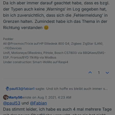
Da ich aber immer darauf geachtet habe, dass es bzgl.
der Typen auch keine ‚Warnings‘ im Log gegeben hat,
bin ich zuversichtlich, dass sich die ‚Fehlermeldung‘ in
Grenzen halten. Zumindest habe ich das Thema in der
Richtung verstanden 😊
Pedder
All @Proxmox/Trixie auf HP Elitedesk 800 G4; Zigbee: ZigStar (LAN),
~110Devices
Unifi, Motioneye/3Reolinks, PiHole, Bosch CS7800i via BBQKees/EMS-
ESP, Fronius/BYD 11kWp via Modbus
Under construction: Smart-WoMo auf Raspi4
1
@
fabian1
sagte: Und ich hoffe es bleibt auch immer so,
paul53
dass man die Alte Benutzeroberfläche auswählen kann.
Marty56
wrote on
Aug 7, 2021, 4:23 AM
M
Dito.
last edited by
Offline
@
paul53
und
@
Fabian
Das stimmt leider, ich habe es auch 4 mal mehrere Tage