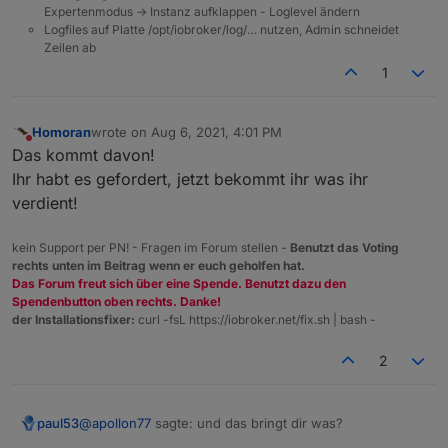
Expertenmodus -> Instanz aufklappen - Loglevel ändern
Logfiles auf Platte /opt/iobroker/log/… nutzen, Admin schneidet
Zeilen ab
1
Homoran
wrote on
Aug 6, 2021, 4:01 PM
last edited by
Do not disturb
Das kommt davon!
Ihr habt es gefordert, jetzt bekommt ihr was ihr
verdient!
kein Support per PN! - Fragen im Forum stellen -
Benutzt das Voting
rechts unten im Beitrag wenn er euch geholfen hat.
Das Forum freut sich über eine Spende. Benutzt dazu den
Spendenbutton oben rechts. Danke!
der Installationsfixer:
curl -fsL https://iobroker.net/fix.sh | bash -
2
@
apollon77
sagte: und das bringt dir was?
paul53