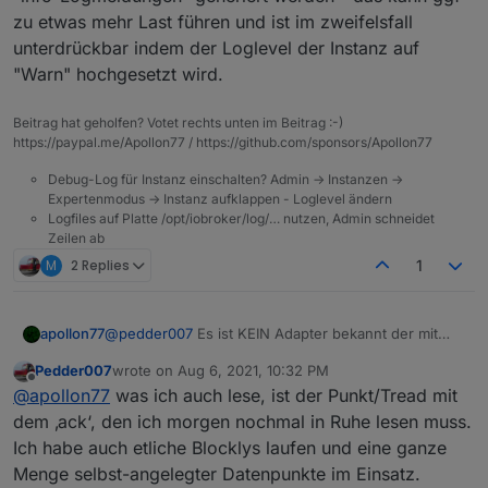
nichts mehr, dass muss man ja nicht mit Absicht
zu etwas mehr Last führen und ist im zweifelsfall
herbeiführen 😊, bzw. dann so, dass sich der
Aufwand in Grenzen hält.
unterdrückbar indem der Loglevel der Instanz auf
Ich bin halt schon noch ziemlicher ioBroker
"Warn" hochgesetzt wird.
Anfänger und bei den ganzen Posts hier wird mir
schon etwas mulmig ...
Beitrag hat geholfen? Votet rechts unten im Beitrag :-)
https://paypal.me/Apollon77 / https://github.com/sponsors/Apollon77
Debug-Log für Instanz einschalten? Admin -> Instanzen ->
Expertenmodus -> Instanz aufklappen - Loglevel ändern
Logfiles auf Platte /opt/iobroker/log/… nutzen, Admin schneidet
Zeilen ab
M
2 Replies
1
apollon77
@
pedder007
Es ist KEIN Adapter bekannt der mit
dem neuen js.controller nicht tut oder kaputt geht.
Pedder007
wrote on
Aug 6, 2021, 10:32 PM
Das einzige was bei einigen Adaptern passiert ist,
last edited by
Offline
@
apollon77
was ich auch lese, ist der Punkt/Tread mit
das pot "info-Logmeldungen" generiert werden -
das kann ggf zu etwas mehr Last führen und ist im
dem ‚ack‘, den ich morgen nochmal in Ruhe lesen muss.
zweifelsfall unterdrückbar indem der Loglevel der
Ich habe auch etliche Blocklys laufen und eine ganze
Instanz auf "Warn" hochgesetzt wird.
Menge selbst-angelegter Datenpunkte im Einsatz.