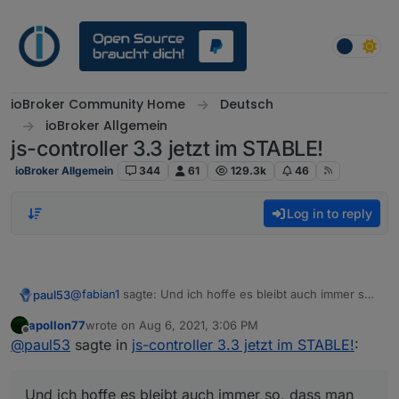
Skip to content
ioBroker Community Home
Deutsch
ioBroker Allgemein
js-controller 3.3 jetzt im STABLE!
ioBroker Allgemein
344
61
129.3k
46
Log in to reply
@
fabian1
sagte: Und ich hoffe es bleibt auch immer so,
paul53
dass man die Alte Benutzeroberfläche auswählen kann.
apollon77
wrote on
Aug 6, 2021, 3:06 PM
Dito.
last edited by
Offline
@
paul53
sagte in
js-controller 3.3 jetzt im STABLE!
:
Und ich hoffe es bleibt auch immer so, dass man