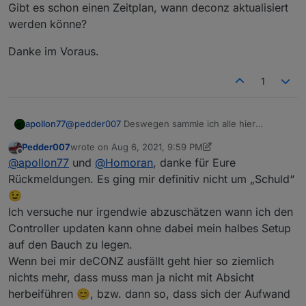
Gibt es schon einen Zeitplan, wann deconz aktualisiert
werden könne?
Danke im Voraus.
1
apollon77
@
pedder007
Deswegen sammle ich alle hier
gemeldeten Adapter oben im zweiten Post ... Und ja
Pedder007
wrote on
Aug 6, 2021, 9:59 PM
die Issues landen bei den Adaptern, weil nicht der
last edited by Pedder007
Aug 7, 2021, 12:01 AM
Offline
@
apollon77
und
@
Homoran
, danke für Eure
Controller hier "schuld" ist.
Rückmeldungen. Es ging mir definitiv nicht um „Schuld“
😉
Ich versuche nur irgendwie abzuschätzen wann ich den
Controller updaten kann ohne dabei mein halbes Setup
auf den Bauch zu legen.
Wenn bei mir deCONZ ausfällt geht hier so ziemlich
nichts mehr, dass muss man ja nicht mit Absicht
herbeiführen 😊, bzw. dann so, dass sich der Aufwand