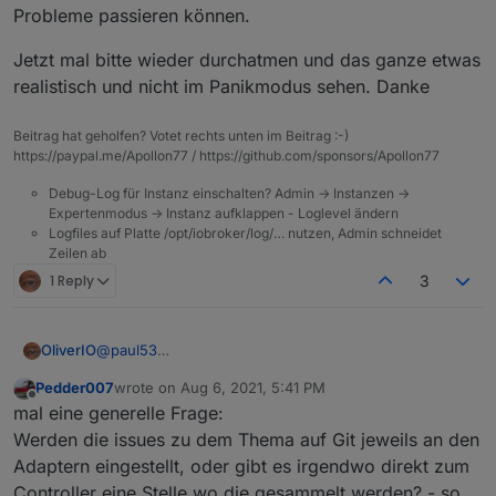
Probleme passieren können.
Jetzt mal bitte wieder durchatmen und das ganze etwas
realistisch und nicht im Panikmodus sehen. Danke
Beitrag hat geholfen? Votet rechts unten im Beitrag :-)
https://paypal.me/Apollon77 / https://github.com/sponsors/Apollon77
Debug-Log für Instanz einschalten? Admin -> Instanzen ->
Expertenmodus -> Instanz aufklappen - Loglevel ändern
Logfiles auf Platte /opt/iobroker/log/… nutzen, Admin schneidet
Zeilen ab
1 Reply
3
OliverIO
@
paul53
die widget logik beschreibt diese intern.
Pedder007
wrote on
Aug 6, 2021, 5:41 PM
beispiel: in einem steht die configuration drin, welche
last edited by
Offline
mal eine generelle Frage:
senderauswahl im widget angezeigt werden soll.
das widget hat dazu eine eigene oberfläche die der
Werden die issues zu dem Thema auf Git jeweils an den
benutzer bedienen kann. das widget schreibt dann
Adaptern eingestellt, oder gibt es irgendwo direkt zum
json daten. dies sollten die nutzer nicht selbst tun.
Controller eine Stelle wo die gesammelt werden? - so