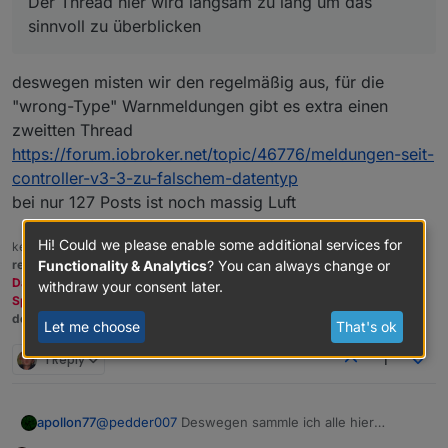
Der Thread hier wird langsam zu lang um das
Wenn letzteres dann danke vorab für einen
entsprechenden Link :-)
sinnvoll zu überblicken
deswegen misten wir den regelmäßig aus, für die
"wrong-Type" Warnmeldungen gibt es extra einen
zweitten Thread
https://forum.iobroker.net/topic/46776/meldungen-seit-
controller-v3-3-zu-falschem-datentyp
bei nur 127 Posts ist noch massig Luft
Hi! Could we please enable some additional services for
kein Support per PN! - Fragen im Forum stellen -
Benutzt das Voting
Functionality & Analytics
? You can always change or
rechts unten im Beitrag wenn er euch geholfen hat.
Das Forum freut sich über eine Spende. Benutzt dazu den
withdraw your consent later.
Spendenbutton oben rechts. Danke!
der Installationsfixer:
curl -fsL https://iobroker.net/fix.sh | bash -
Let me choose
That's ok
1 Reply
1
apollon77
@
pedder007
Deswegen sammle ich alle hier
gemeldeten Adapter oben im zweiten Post ... Und ja