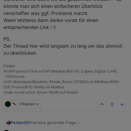
könnte man sich einen einfacheren Überblick
verschaffen was ggf. Probleme macht.
Wenn letzteres dann danke vorab für einen
entsprechenden Link :-)
PS.
Der Thread hier wird langsam zu lang um das sinnvoll
zu überblicken
Pedder
All @Proxmox/Trixie auf HP Elitedesk 800 G4; Zigbee: ZigStar (LAN),
~110Devices
Unifi, Motioneye/3Reolinks, PiHole, Bosch CS7800i via BBQKees/EMS-
ESP, Fronius/BYD 11kWp via Modbus
Under construction: Smart-WoMo auf Raspi4
2 Replies
0
mal eine generelle Frage:
Pedder007
Werden die issues zu dem Thema auf Git jeweils