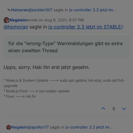
@
pedder007
sagte in
js-controller 3.3 jetzt im
Homoran
STABLE!
:
Negalein
wrote on
Aug 6, 2021, 6:07 PM
last edited by
Offline
Der Thread hier wird langsam zu lang um das
@
homoran
sagte in
js-controller 3.3 jetzt im STABLE!
:
sinnvoll zu überblicken
deswegen misten wir den regelmäßig aus, für die
"wrong-Type" Warnmeldungen gibt es extra einen
für die "wrong-Type" Warnmeldungen gibt es extra
zweitten Thread
einen zweitten Thread
https://forum.iobroker.net/topic/46776/meldungen-
seit-controller-v3-3-zu-falschem-datentyp
bei nur 127 Posts ist noch massig Luft
Upps, sorry. Hab ihn erst jetzt gesehn.
° Node.js & System Update ---> sudo apt update, iob stop, sudo apt full-
upgrade
° Node.js Fixer ---> iob nodejs-update
° Fixer ---> iob fix
0
@
apollon77
sagte in
js-controller 3.3 jetzt im
Negalein
STABLE!
: