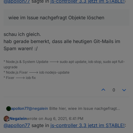
@
apollon77
sagte in
js-controller 3.3 jetzt im STABLE!
:
stehen die auch oben nicht drin.- Also biotte Objekte
löschen, Adapter Restarten, Issues schliesen wenn
Fehler danach weg sind und kommentieren wenn
wiee im Issue nachgefragt Objekte löschen
weiterhin da. Danke
schau ich gleich.
hab gerade bemerkt, dass alle heutigen Git-Mails im
Spam waren! :/
° Node.js & System Update ---> sudo apt update, iob stop, sudo apt full-
upgrade
° Node.js Fixer ---> iob nodejs-update
° Fixer ---> iob fix
0
apollon77
@
negalein
Bitte hier, wiee im Issue nachgefragt
Objekte löschen. Ich weiss das nicht alle 3 betroffen
Negalein
wrote on
Aug 6, 2021, 6:41 PM
sind wiel ich Sie selbst gefixt habe :-) Deswegewn
last edited by
Offline
@
apollon77
sagte in
js-controller 3.3 jetzt im STABLE!
:
stehen die auch oben nicht drin.- Also biotte Objekte
löschen, Adapter Restarten, Issues schliesen wenn