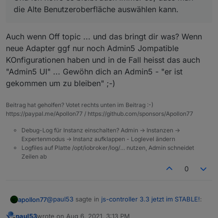
die Alte Benutzeroberfläche auswählen kann.
Auch wenn Off topic ... und das bringt dir was? Wenn
neue Adapter ggf nur noch Admin5 Jompatible
KOnfigurationen haben und in de Fall heisst das auch
"Admin5 UI" ... Gewöhn dich an Admin5 - "er ist
gekommen um zu bleiben" ;-)
Beitrag hat geholfen? Votet rechts unten im Beitrag :-)
https://paypal.me/Apollon77 / https://github.com/sponsors/Apollon77
Debug-Log für Instanz einschalten? Admin -> Instanzen ->
Expertenmodus -> Instanz aufklappen - Loglevel ändern
Logfiles auf Platte /opt/iobroker/log/… nutzen, Admin schneidet
Zeilen ab
0
@
paul53
sagte in
js-controller 3.3 jetzt im STABLE!
:
apollon77
paul53
wrote on
Aug 6, 2021, 3:13 PM