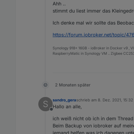
Ahh ..
stimmt du liest immer das Kleingedr
Wenn ich dann über die 
Ich denke mal wir sollte das Beobac
das und spätere Aussagen habe ich als disc
Thread erinnert fühlte
https://forum.iobroker.net/topic/4
Synology 918+ 16GB - ioBroker in Docker v9 , V
RaspberryMatic in Synology VM .. Zigbee CC2538
2 Monaten später
sandro_gera
schrieb am
8. Dez. 2021, 15:32
S
zuletzt editiert von
Hallo an alle,
Offline
ich weiß nicht ob ich in dem Thread
Beim Backup von iobroker auf mein
jemand helfen was ich dagegen unt