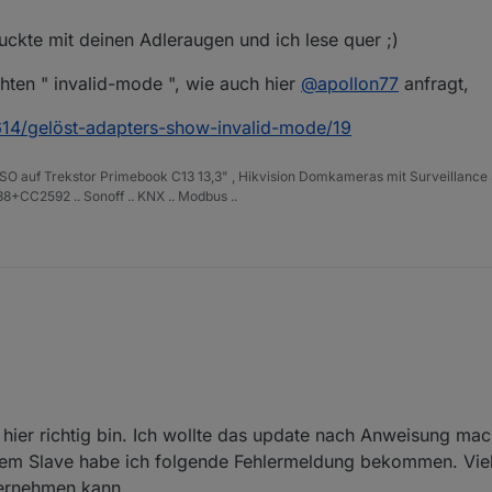
uckte mit deinen Adleraugen und ich lese quer ;)
Suche (Geräteanzeige) die Instanzen RPC.1 und RPC.3 hinzufüge
hten " invalid-mode ", wie auch hier
@
apollon77
anfragt,
ovety (Geräte suche) interpretiert. Vielleicht weil ich mich an diesen anderen
7614/gelöst-adapters-show-invalid-mode/19
ISO auf Trekstor Primebook C13 13,3" , Hikvision Domkameras mit Surveillance 
+CC2592 .. Sonoff .. KNX .. Modbus ..
 hier richtig bin. Ich wollte das update nach Anweisung ma
em Slave habe ich folgende Fehlermeldung bekommen. Viell
ernehmen kann.