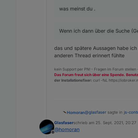
Er schreibt aber :
was meinst du .
Also seperat installliert od
Wenn ich dann über die Suche (Ge
das und spätere Aussagen habe ich al
anderen Thread erinnert fühlte
kein Support per PN! - Fragen im Forum stellen
Das Forum freut sich über eine Spende. Benut
der Installationsfixer:
curl -fsL https://iobroker.n
@
glasfaser
sagte in
js-cont
Homoran
Glasfaser
schrieb am
25. Sept. 2021, 20:27
zuletzt editiert von
@
homoran
was meinst du .
Offline