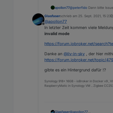
apollon77
@
peterfido
Dann bitte Issue
Glasfaser
schrieb am
25. Sept. 2021, 15:23
zuletzt editiert von Glasfaser
@
apollon77
Offline
In letzter Zeit kommen viele Meldun
invalid mode
https://forum.iobroker.net/search?t
Danke an
@
liv-in-sky
, der hier mithi
https://forum.iobroker.net/topic/47
gibte es ein Hintergrund dafür !?
Synology 918+ 16GB - ioBroker in Docker v9 , V
RaspberryMatic in Synology VM .. Zigbee CC2538
@
apollon77
Glasfaser