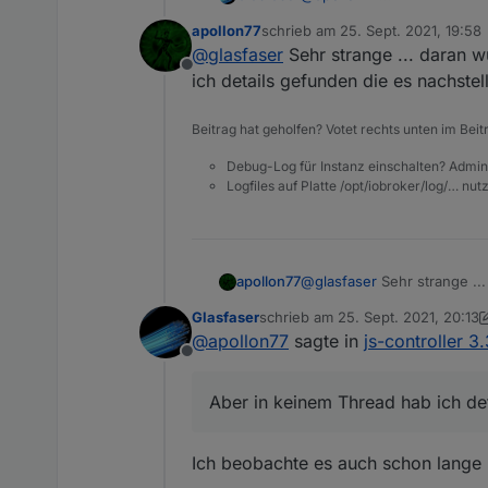
In letzter Zeit kommen viel
apollon77
schrieb am
25. Sept. 2021, 19:58
invalid mode
https://forum.iobroker.net
zuletzt editiert von
@
glasfaser
Sehr strange ... daran w
Offline
Danke an
@
liv-in-sky
, der h
ich details gefunden die es nachstel
https://forum.iobroker.net/
gibte es ein Hintergrund da
Beitrag hat geholfen? Votet rechts unten im Beit
Debug-Log für Instanz einschalten? Admin
Logfiles auf Platte /opt/iobroker/log/… nu
apollon77
@
glasfaser
Sehr strange ..
details gefunden die es nac
Glasfaser
schrieb am
25. Sept. 2021, 20:13
zuletzt editiert von Glasfaser
@
apollon77
sagte in
js-controller 3
Offline
Aber in keinem Thread hab ich det
Ich beobachte es auch schon lange 