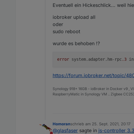
Eventuell ein Hickeschlick... weil h
iobroker upload all
oder
sudo reboot
wurde es behoben !?
error
 system.adapter.hm-rpc
.3
https://forum.iobroker.net/topic/4
Synology 918+ 16GB - ioBroker in Docker v9 , V
RaspberryMatic in Synology VM .. Zigbee CC2538
Homoran
schrieb am
25. Sept. 2021, 20:17
zuletzt editiert von
@
glasfaser
sagte in
js-controller 3.