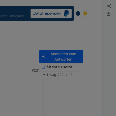
Anmelden zum
Antworten
 Beschreibung mit dem
Älteste zuerst
#221
iert habe.
4. Aug. 2021, 21:18