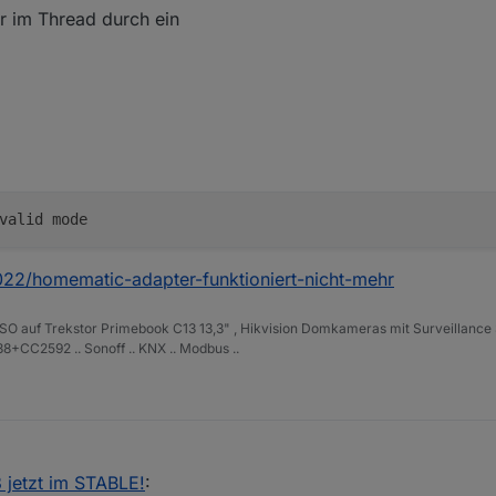
ier im Thread durch ein
8022/homematic-adapter-funktioniert-nicht-mehr
ISO auf Trekstor Primebook C13 13,3" , Hikvision Domkameras mit Surveillance 
+CC2592 .. Sonoff .. KNX .. Modbus ..
3 jetzt im STABLE!
: