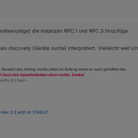
er was meinst du .
räteanzeige) die Instanzen RPC.1 und RPC.3 hinzufüge
s discovety (Geräte suche) interpretiert. Vielleicht weil ic
 -
Benutzt das Voting rechts unten im Beitrag wenn er euch geholfen hat.
zt dazu den Spendenbutton oben rechts. Danke!
et/fix.sh | bash -
roller 3.3 jetzt im STABLE!
: