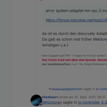
Nicht stören
error system.adapter.hm-rpc.3 in
https://forum.iobroker.net/topic
da ist es durch den discovety Adapt
Da gab es schon mal früher Meldunge
sonstiges u.a.)
kein Support per PN! - Fragen im Forum stellen
Das Forum freut sich über eine Spende. Benut
der Installationsfixer:
curl -fsL https://iobroker.n
@
glasfaser
sagte in
js-cont
Homoran
Glasfaser
schrieb am
25. Sept. 2021, 20:21
zuletzt editiert von
@
homoran
sagte in
js-controller 3.
error system.adapter.hm-
Offline