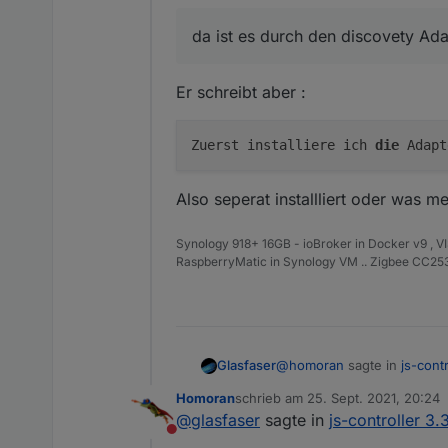
da ist es durch den discov
https://forum.iobroker.n
Da gab es schon mal früher Meldungen, dass dieser die Instanzen sehr seltsa
da ist es durch den discovety Ada
sonstiges u.a.)
Er schreibt aber :
Zuerst installiere ich
die
Adapt
Also seperat installliert oder was me
Synology 918+ 16GB - ioBroker in Docker v9 , V
RaspberryMatic in Synology VM .. Zigbee CC2538
@
homoran
sagte in
js-cont
Glasfaser
Homoran
schrieb am
25. Sept. 2021, 20:24
zuletzt editiert von
@
glasfaser
sagte in
js-controller 3.
da ist es durch den disc
Nicht stören