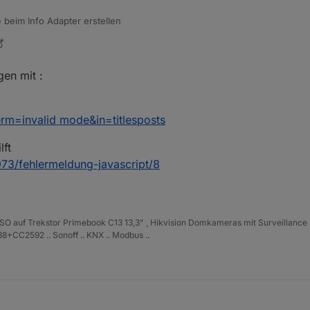
 beim Info Adapter erstellen
gen mit :
erm=invalid mode&in=titlesposts
lft
973/fehlermeldung-javascript/8
ISO auf Trekstor Primebook C13 13,3" , Hikvision Domkameras mit Surveillance 
+CC2592 .. Sonoff .. KNX .. Modbus ..