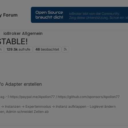
y Forum
ioBroker Allgemein
 STABLE!
n
129.5k
aufrufe
46
beobachtet
ei den Adapter Aktualisierungen auf die Details gegangen war, kam die
 fällt dann auf die Nase.
creenshot von erstellen, da ich den js-controller zwischenzeitlich aktualis
fo Adapter erstellen
rag :-) https://paypal.me/Apollon77 / https://github.com/sponsors/Apollon77
 -> Instanzen -> Expertenmodus -> Instanz aufklappen - Loglevel ändern
tzen, Admin schneidet Zeilen ab