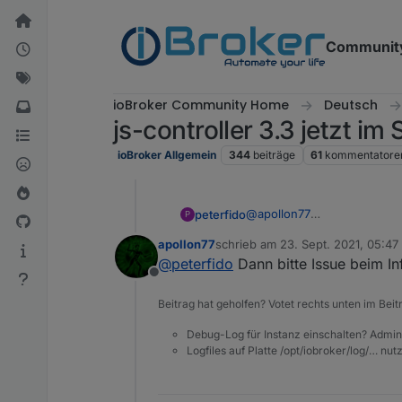
Weiter zum Inhalt
Communit
ioBroker Community Home
Deutsch
js-controller 3.3 jetzt im
ioBroker Allgemein
344
beiträge
61
kommentatore
@
apollon77
peterfido
P
Wenn ich im Info Adapter b
apollon77
schrieb am
23. Sept. 2021, 05:47
Link zum Changelog. Und der
Kann ich jetzt leider kein S
zuletzt editiert von
@
peterfido
Dann bitte Issue beim In
Offline
Beitrag hat geholfen? Votet rechts unten im Beit
Debug-Log für Instanz einschalten? Admin
Logfiles auf Platte /opt/iobroker/log/… nu