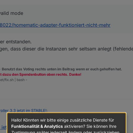
valid mode
/48022/homematic-adapter-funktioniert-nicht-mehr
er entstanden.
n, dass dieser die Instanzen sehr seltsam anlegt (fehlende 
 -
Benutzt das Voting rechts unten im Beitrag wenn er euch geholfen hat.
zt dazu den Spendenbutton oben rechts. Danke!
et/fix.sh | bash -
roller 3.3 jetzt im STABLE!
:
Hallo! Könnten wir bitte einige zusätzliche Dienste für
Funktionalität & Analytics
aktivieren? Sie können Ihre
3 jetzt im STABLE!
:
rpc.3 invalid mode
Zustimmung später jederzeit ändern oder zurückziehen.