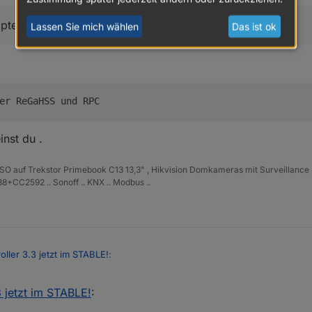
ety Adapter entstanden.
et/topic/48022/homematic-adapter-funktioniert-nicht-mehr
m anlegt (fehlende icons, alles unter
pter entstanden.
Lassen Sie mich wählen
Das ist ok
er ReGaHSS und RPC
inst du .
ISO auf Trekstor Primebook C13 13,3" , Hikvision Domkameras mit Surveillance 
+CC2592 .. Sonoff .. KNX .. Modbus ..
roller 3.3 jetzt im STABLE!
:
3 jetzt im STABLE!
:
ovety Adapter entstanden.