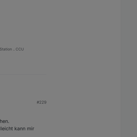
Station .. CCU
#229
chen.
eicht kann mir