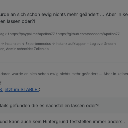
e Meldungen mit :
/search?term=invalid mode&in=titlesposts
urde an sich schon ewig nichts mehr geändert ... Aber in 
ier mithilft
len lassen oder?!
topic/47973/fehlermeldung-javascript/8
für !?
rag :-) https://paypal.me/Apollon77 / https://github.com/sponsors/Apollon77
 -> Instanzen -> Expertenmodus -> Instanz aufklappen - Loglevel ändern
tzen, Admin schneidet Zeilen ab
. daran wurde an sich schon ewig nichts mehr geändert ... Aber in kein
hstellen lassen oder?!
.3 jetzt im STABLE!
:
ails gefunden die es nachstellen lassen oder?!
und kann auch kein Hintergrund feststellen immer anders .