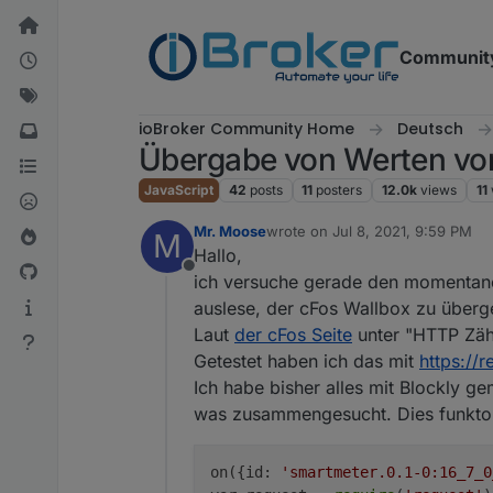
Skip to content
Communit
ioBroker Community Home
Deutsch
Übergabe von Werten vo
JavaScript
42
posts
11
posters
12.0k
views
11
Mr. Moose
wrote on
Jul 8, 2021, 9:59 PM
M
last edited by
Hallo,
Offline
ich versuche gerade den momentane
auslese, der cFos Wallbox zu überg
Laut
der cFos Seite
unter "HTTP Zäh
Getestet haben ich das mit
https://
Ich habe bisher alles mit Blockly g
was zusammengesucht. Dies funktoni
on({id: 
'smartmeter.0.1-0:16_7_0