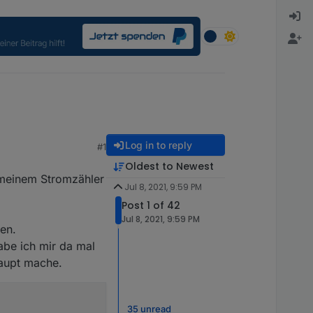
Log in to reply
#1
Oldest to Newest
 meinem Stromzähler
Jul 8, 2021, 9:59 PM
Post 1 of 42
Jul 8, 2021, 9:59 PM
en.
abe ich mir da mal
haupt mache.
35 unread