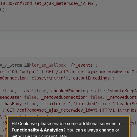
10.30/cnf?cmd=set_ajax_meter&dev_id=M5`
;
h);
uest();

ntent-Type", "application/json");

 () => {

= 4) {

atus);

sponseText);

V_/_Strom.Zä
hler_an_Wallbox:
{
'_events'
:
rs'
:
100
,
'output'
:
[
'GET /cnf?cmd=set_ajax_meter&dev_id=M5
" : 10000 , "power_va": 500}';

nConnection: close\r\n\r\n'
],
'outputEncodings'
:
'
:true
,
'_last'
:true
,
'chunkedEncoding'
:false
,
'shouldKeepA
sendDate'
:false
,
'_removedConnection'
:false
,
'_removedCont
'_hasBody'
:true
,
'_trailer'
:
''
,
'finished'
:true
,
'_headerSe
'
:
'GET /cnf?cmd=set_ajax_meter&dev_id=M5 HTTP/1.1\r\nHos
\r\n\r\n'
,
'agent'
:
{
'_events'
:
'
:
80
,
'protocol'
:
'http:'
,
'options'
:
{
'path'
:null
},
'request
Hi! Could we please enable some additional services for
'
:true
,
'_hadError'
:false
,
'_handle'
:
Functionality & Analytics
? You can always change or
null
},
'_parent'
:null
,
'_host'
:null
,
'_readableState'
:
withdraw your consent later.