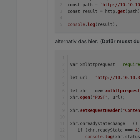
    form:   { "import
const
 path = 
`http://10.10.10
}, function(error, re
const
 result = http.
get
(path)
    if (error) log(er
});

console
.
log
(result);
alternativ das hier: (
Dafür musst du 
var
 xmlhttprequest = 
require
let
 url = 
"http://10.10.10.3
let
 xhr = 
new
xmlhttprequest
xhr.
open
(
"POST"
, url);
xhr.
setRequestHeader
(
"Conten
xhr.
onreadystatechange
 = 
() 
if
 (xhr.
readyState
 === 
4
)
console
.
log
(xhr.
status