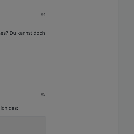
#4
ches? Du kannst doch
nz eintragen!!!
)
llbox: 401

#5
u kannst doch bei
ich das: