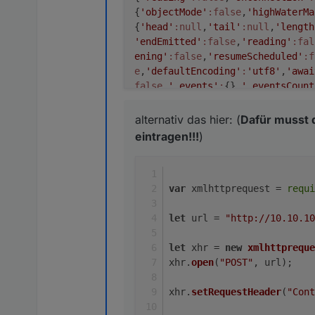
{
'objectMode'
:false
,
'highWaterMa
{
'head'
:null
,
'tail'
:null
,
'length
'endEmitted'
:false
,
'reading'
:fal
ening'
:false
,
'resumeScheduled'
:f
e
,
'defaultEncoding'
:
'utf8'
,
'awai
false
,
'_events'
:
{},
'_eventsCount
{
'objectMode'
:false
,
'highWaterMa
lse
,
'finished'
:false
,
'destroyed'
alternativ das hier: (
Dafür musst d
'
:false
,
'corked'
:
0
,
'sync'
:true
,
'
eintragen!!!
)
l
,
'lastBufferedRequest'
:null
,
'pe
toDestroy'
:false
,
'bufferedReques
{
'next'
:null
,
'entry'
:null
}},
'wri
var
 xmlhttprequest = 
requi
pendingEncoding'
:
''
,
'server'
:nul
{},
'keepAliveMsecs'
:
1000
,
'keepAl
let
 url = 
"http://10.10.10
'/cnf?
cmd=set_ajax_meter&dev_id=M5'
,
'_
let
 xhr = 
new
xmlhttpreque
'
:null
,
'maxHeadersCount'
:null
}
xhr.
open
(
"POST"
, url);
xhr.
setRequestHeader
(
"Cont