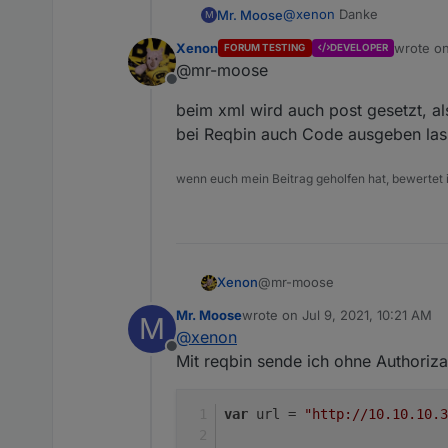
@
xenon
Danke
Mr. Moose
M
Xenon
wrote o
FORUM TESTING
DEVELOPER
last edi
@mr-moose
@mr-moose probiere m
Offline
Im Log kommt dann:
const http = requir
beim xml wird auch post gesetzt, al
const path = `http
bei Reqbin auch Code ausgeben lass
const result = http
wenn euch mein Beitrag geholfen hat, bewertet ih
alternativ das hier: (
Dafü
xmlhttprequest habe ich 
Im Log kommt:
var xmlhttprequest
08:34:54.732	info	j
@mr-moose
Xenon
let url = "http://
Mr. Moose
wrote on
Jul 9, 2021, 10:21 AM
M
beim xml wird auch post geset
last edited by
let xhr = new xmlht
@
xenon
Reqbin auch Code ausgeben la
Offline
xhr.open("POST", ur
Mit reqbin sende ich ohne Authoriza
xhr.setRequestHead
var
 url = 
"http://10.10.10.3
xhr.onreadystatecha