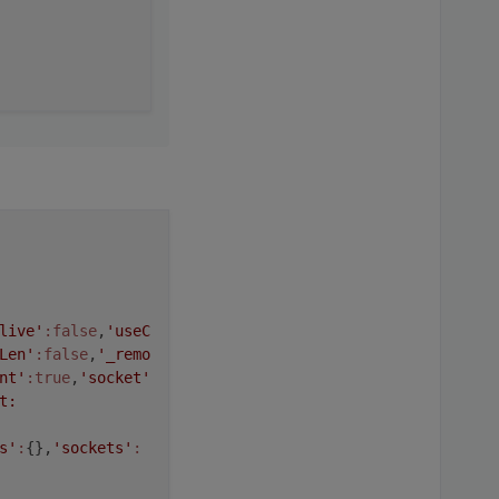
live'
:false
,
'useC
Len'
:false
,
'_remo
nt'
:true
,
'socket'
t:
s'
:
{},
'sockets'
: