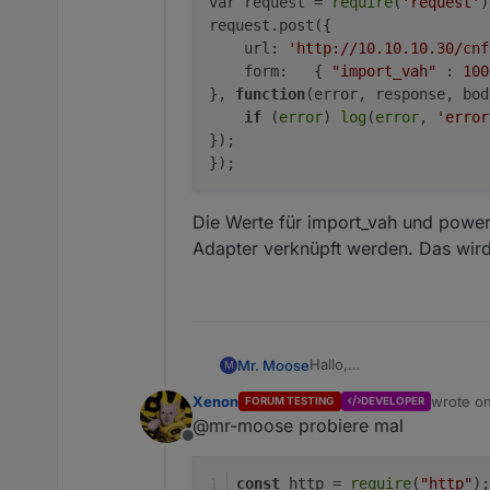
var request = 
require
(
'request'
)
request.post({

    url: 
'http://10.10.10.30/cnf
    form:   { 
"import_vah"
 : 
100
}, 
function
(error, response, bod
if
 (
error
) 
log
(
error
, 
'error
});

Die Werte für import_vah und power
Adapter verknüpft werden. Das wird 
Hallo,
Mr. Moose
M
ich versuche gerade den 
Xenon
wrote o
FORUM TESTING
DEVELOPER
auslese, der cFos Wallbo
on({id: 'smartmeter.
last edi
@mr-moose probiere mal
Laut
der cFos Seite
unter 
var request = require
Offline
Die Werte für import_vah 
Getestet haben ich das mi
request.post({

verknüpf
Ich habe bisher alles mit 
    url: 'http://10.
const
 http = 
require
(
"http"
);
zusammengesucht. Dies fun