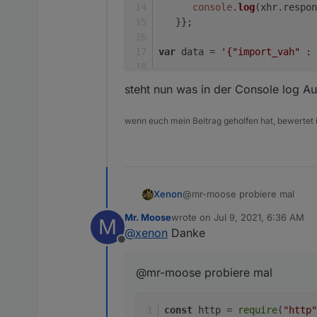
console
.
log
(xhr.
respon
   }};
var
 data = 
'{"import_vah" : 
xhr.
send
(data);
steht nun was in der Console log Au
wenn euch mein Beitrag geholfen hat, bewertet ih
@mr-moose probiere mal
Xenon
Mr. Moose
wrote on
Jul 9, 2021, 6:36 AM
M
const http = require("ht
last edited by
@
xenon
Danke
const path = `http://10.
Offline
alternativ das hier: (
Dafür muss
const result = http.get(
@mr-moose probiere mal
var xmlhttprequest = req
steht nun was in der Console 
const
 http = 
require
(
"http"
let url = "http://10.10.