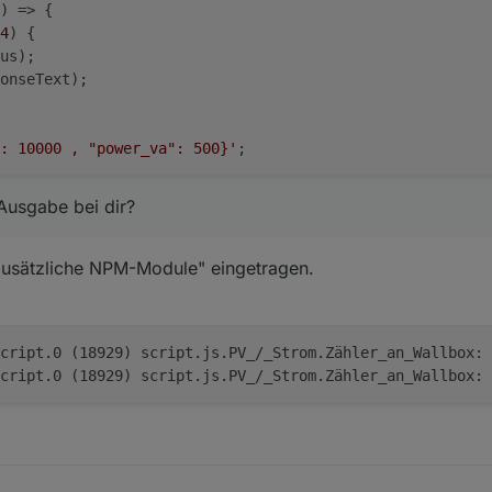
) =>
 {
4
) {
us
);
onseText
);
: 10000 , "power_va": 500}'
;
Ausgabe bei dir?
zusätzliche NPM-Module" eingetragen.
54.732	info	javascript.0 (18929) script.js.PV_/_Strom.Zähler_an_Wallbox:
54.733	info	javascript.0 (18929) script.js.PV_/_Strom.Zähler_an_Wallbo