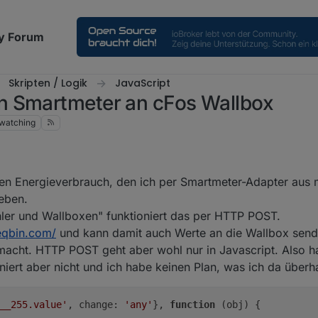
y Forum
Skripten / Logik
JavaScript
n Smartmeter an cFos Wallbox
watching
n Energieverbrauch, den ich per Smartmeter-Adapter aus
eben.
ler und Wallboxen" funktioniert das per HTTP POST.
reqbin.com/
und kann damit auch Werte an die Wallbox send
emacht. HTTP POST geht aber wohl nur in Javascript. Also h
ert aber nicht und ich habe keinen Plan, was ich da über
__255.value'
, change: 
'any'
}, 
function
(obj)
 {
