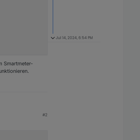
Jul 14, 2024, 6:54 PM
em Smartmeter-
unktionieren.
inem Stromzähler
#2
{

Smartmeter-Adapter
n.
 ich mir da mal was
ache.