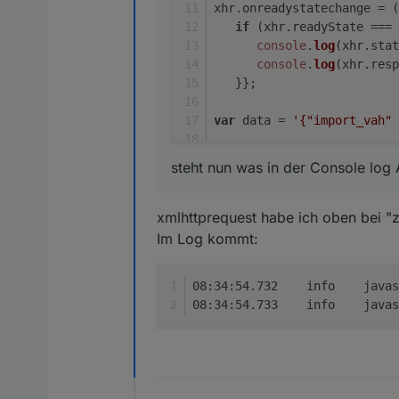
xhr.
onreadystatechange
 = 
(
if
 (xhr.
readyState
 === 
console
.
log
(xhr.
stat
console
.
log
(xhr.
resp
   }};
var
 data = 
'{"import_vah" 
xhr.
send
(data);
steht nun was in der Console log 
xmlhttprequest habe ich oben bei "
Im Log kommt:
08:34:
08:34: