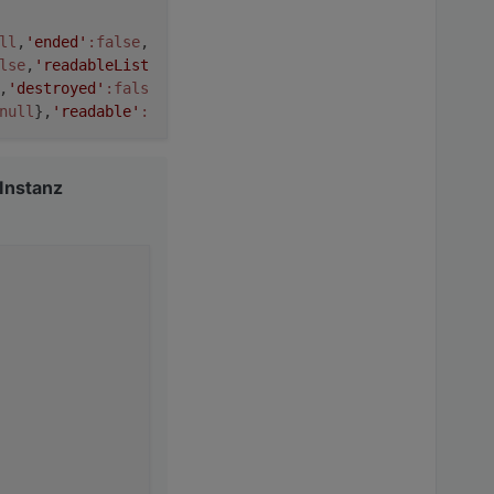
ll
,
'ended'
:false
,
lse
,
'readableList
,
'destroyed'
:fals
null
},
'readable'
:
:false
,
'ended'
:fa
ength'
:
0
,
'writing
Instanz
feredRequest'
:nul
tClose'
:false
,
'au
dingData'
:null
,
'_
od'
:
'GET'
,
'path'
:
ct'
:false
,
'parser