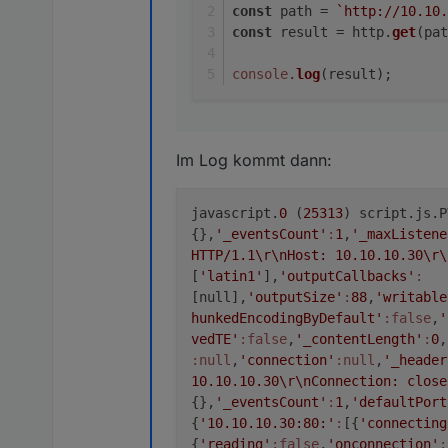
const
 path = 
`http://10.10.
const
 result = http.
get
(pat
let xhr = new xmlhttpreq
xhr.open("POST", url);

console
.
log
(result);
xhr.setRequestHeader("Co
xhr.onreadystatechange =
   if (xhr.readyState ==
Im Log kommt dann:
      console.log(xhr.st
      console.log(xhr.re
   }};

javascript.
0
(
25313
) script.js.P
{},
'_eventsCount'
:
1
,
'_maxListene
var data = '{"import_vah
HTTP/1.1\r\nHost: 10.10.10.30\r\
[
'latin1'
],
'outputCallbacks'
:
[null],
'outputSize'
:
88
,
'writable
hunkedEncodingByDefault'
:false
,
'
vedTE'
:false
,
'_contentLength'
:
0
,
:null
,
'connection'
:null
,
'_header
10.10.10.30\r\nConnection: close
{},
'_eventsCount'
:
1
,
'defaultPort
{
'10.10.10.30:80:'
:
[{
'connecting
{
'reading'
:false
,
'onconnection'
: