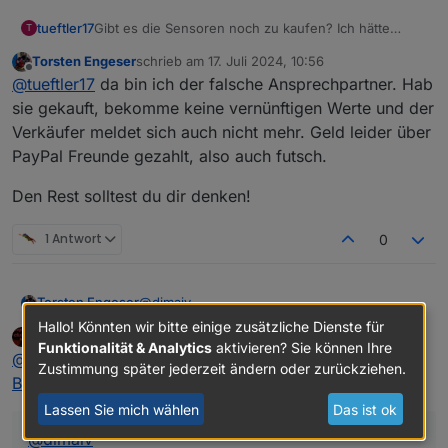
tueftler17
Gibt es die Sensoren noch zu kaufen? Ich hätte
T
Interesse!
Torsten Engeser
schrieb am
17. Juli 2024, 10:56
zuletzt editiert von
Offline
@
tueftler17
da bin ich der falsche Ansprechpartner. Hab
sie gekauft, bekomme keine vernünftigen Werte und der
Verkäufer meldet sich auch nicht mehr. Geld leider über
PayPal Freunde gezahlt, also auch futsch.
Den Rest solltest du dir denken!
1 Antwort
0
@
dimaiv
Torsten Engeser
Grasfiken sind seit geraumer Zeit da
Hallo! Könnten wir bitte einige zusätzliche Dienste für
a200
schrieb am
17. Juli 2024, 13:22
Und nu?
zuletzt editiert von a200
Funktionalität & Analytics
aktivieren? Sie können Ihre
Offline
@
torsten-engeser
sagte in
[Verkaufe] Zigbee
Zustimmung später jederzeit ändern oder zurückziehen.
Bodenfeuchtesensor
:
Lassen Sie mich wählen
Das ist ok
@
dimaiv