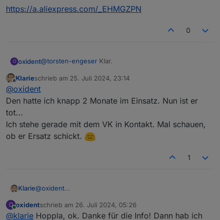
https://a.aliexpress.com/_EHMGZPN
0
@
torsten-engeser
Klar.
oxident
O
Klarie
schrieb am
25. Juli 2024, 23:14
https://a.aliexpress.com/_EHMGZPN
zuletzt editiert von
Offline
@
oxident
Den hatte ich knapp 2 Monate im Einsatz. Nun ist er
tot...
Ich stehe gerade mit dem VK in Kontakt. Mal schauen,
ob er Ersatz schickt.
1
Klarie
@
oxident
Den hatte ich knapp 2 Monate im Einsatz. Nun ist er tot...
oxident
schrieb am
26. Juli 2024, 05:26
O
Ich stehe gerade mit dem VK in Kontakt. Mal schauen,
zuletzt editiert von
Online
@
klarie
Hoppla, ok. Danke für die Info! Dann hab ich
ob er Ersatz schickt.