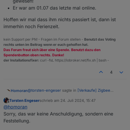
gewesen!
Er war am 01.07 das letzte mal online.
Hoffen wir mal dass ihm nichts passiert ist, dann ist
immerhin noch Ferienzeit.
kein Support per PN! - Fragen im Forum stellen -
Benutzt das Voting
rechts unten im Beitrag wenn er euch geholfen hat.
Das Forum freut sich über eine Spende. Benutzt dazu den
Spendenbutton oben rechts. Danke!
der Installationsfixer:
curl -fsL https://iobroker.net/fix.sh | bash -
4
@
torsten-engeser
sagte in
[Verkaufe] Zigbee
Homoran
Bodenfeuchtesensor
:
Torsten Engeser
schrieb am
24. Juli 2024, 15:47
zuletzt editiert von
Offline
Geld leider über PayPal Freunde gezahlt, also
@
homoran
auch futsch.
Sorry, das war keine Anschuldigung, sondern eine
Jetzt mal halblang mit solchen Anschuldigungen.
Den Rest solltest du dir denken!
Feststellung.
Wenn du dir das Profil von
@
dimaiv
ansiehst wirst du