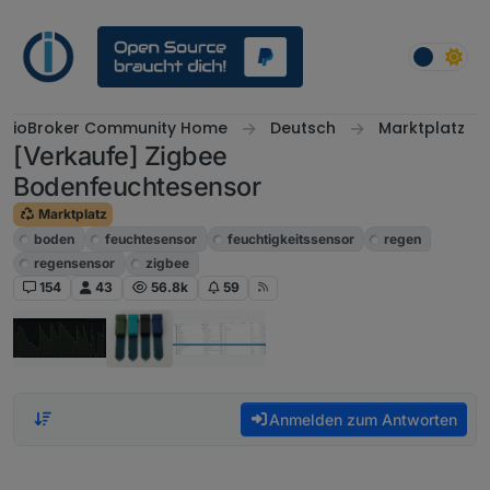
Weiter zum Inhalt
ioBroker Community Home
Deutsch
Marktplatz
[Verkaufe] Zigbee
Bodenfeuchtesensor
Marktplatz
boden
feuchtesensor
feuchtigkeitssensor
regen
regensensor
zigbee
154
43
56.8k
59
Anmelden zum Antworten