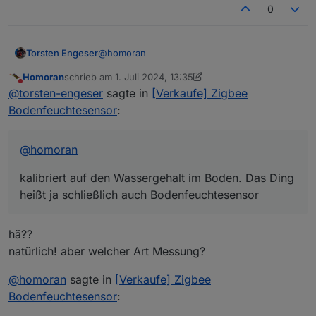
0
immerhin haben beide zeitgleich den Drop
@
homoran
Torsten Engeser
Homoran
schrieb am
1. Juli 2024, 13:35
kalibriert auf den Wassergehalt im Boden. Das
zuletzt editiert von Homoran
7. Jan. 2024, 15:35
Nicht stören
@
torsten-engeser
sagte in
[Verkaufe] Zigbee
Ding heißt ja schließlich auch
Bodenfeuchtesensor
Bodenfeuchtesensor
:
@
homoran
kalibriert auf den Wassergehalt im Boden. Das Ding
heißt ja schließlich auch Bodenfeuchtesensor
hä??
natürlich! aber welcher Art Messung?
@
homoran
sagte in
[Verkaufe] Zigbee
Bodenfeuchtesensor
: