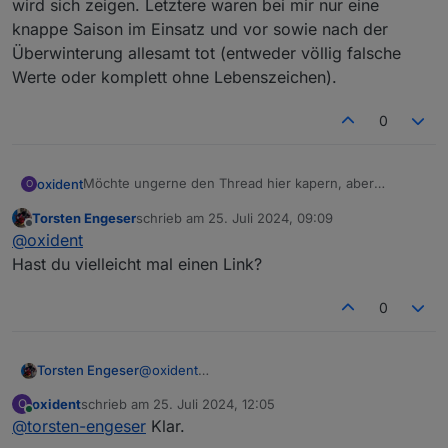
wird sich zeigen. Letztere waren bei mir nur eine
knappe Saison im Einsatz und vor sowie nach der
Überwinterung allesamt tot (entweder völlig falsche
Werte oder komplett ohne Lebenszeichen).
0
Möchte ungerne den Thread hier kapern, aber
oxident
O
mittlerweile fahre ich ganz gut mit den großen weißen
Torsten Engeser
schrieb am
25. Juli 2024, 09:09
Zigbee-Sensoren aus China. Haben knapp 20 EUR pro
Aber ob sie länger halten als die Platinen von
@
dimaiv
zuletzt editiert von
Offline
@
oxident
Stück gekostet, senden plausible Werte und machen
wird sich zeigen. Letztere waren bei mir nur eine
auf mich einen deutlich stabileren Eindruck als die
knappe Saison im Einsatz und vor sowie nach der
Hast du vielleicht mal einen Link?
gedruckten Gehäuse.
Überwinterung allesamt tot (entweder völlig falsche
Werte oder komplett ohne Lebenszeichen).
0
Torsten Engeser
@
oxident
Hast du vielleicht mal einen Link?
oxident
schrieb am
25. Juli 2024, 12:05
O
zuletzt editiert von
Online
@
torsten-engeser
Klar.