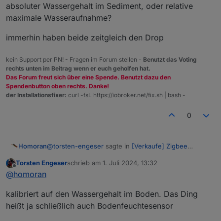
absoluter Wassergehalt im Sediment, oder relative
maximale Wasseraufnahme?
immerhin haben beide zeitgleich den Drop
und hier der andere:
kein Support per PN! - Fragen im Forum stellen -
Benutzt das Voting
rechts unten im Beitrag wenn er euch geholfen hat.
Das Forum freut sich über eine Spende. Benutzt dazu den
Spendenbutton oben rechts. Danke!
der Installationsfixer:
curl -fsL https://iobroker.net/fix.sh | bash -
0
@
torsten-engeser
sagte in
[Verkaufe] Zigbee
Homoran
Bodenfeuchtesensor
:
Torsten Engeser
schrieb am
1. Juli 2024, 13:32
zuletzt editiert von
Offline
Parralel dazu ein kalibrierter Sensor, der genau
@
homoran
daneben steckt:
Parralel dazu ein kalibrierter Sensor, der
worauf kalibriert?
kalibriert auf den Wassergehalt im Boden. Das Ding
genau daneben steckt:
heißt ja schließlich auch Bodenfeuchtesensor
absoluter Wassergehalt im Sediment, oder relative
maximale Wasseraufnahme?