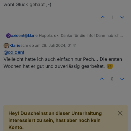
wohl Glück gehabt ;-)
1
oxident
@
klarie
Hoppla, ok. Danke für die Info! Dann hab ich
O
wohl Glück gehabt ;-)
Klarie
schrieb am
28. Juli 2024, 01:41
zuletzt editiert von
Offline
@
oxident
Vielleicht hatte ich auch einfach nur Pech... Die ersten
Wochen hat er gut und zuverlässig gearbeitet.
0
Hey! Du scheinst an dieser Unterhaltung
interessiert zu sein, hast aber noch kein
Konto.