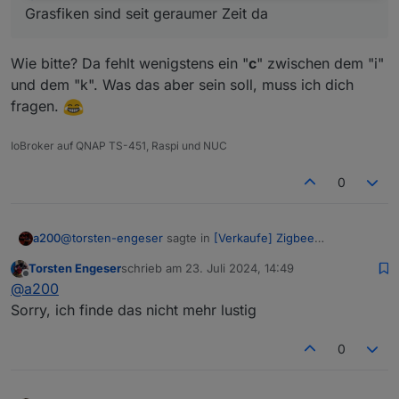
Grasfiken sind seit geraumer Zeit da
Wie bitte? Da fehlt wenigstens ein "
c
" zwischen dem "i"
und dem "k". Was das aber sein soll, muss ich dich
fragen.
IoBroker auf QNAP TS-451, Raspi und NUC
0
@
torsten-engeser
sagte in
[Verkaufe] Zigbee
a200
Bodenfeuchtesensor
:
Torsten Engeser
schrieb am
23. Juli 2024, 14:49
zuletzt editiert von
Offline
@
dimaiv
@
a200
Grasfiken sind seit geraumer Zeit da
Sorry, ich finde das nicht mehr lustig
Wie bitte? Da fehlt wenigstens ein "
c
" zwischen dem "i"
und dem "k". Was das aber sein soll, muss ich dich
0
fragen.