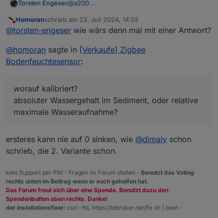
Torsten Engeser
@
a200
Sorry, ich finde das nicht mehr lustig
Homoran
schrieb am
23. Juli 2024, 14:55
zuletzt editiert von
Nicht stören
@
torsten-engeser
wie wärs denn mal mit einer Antwort?
@
homoran
sagte in
[Verkaufe] Zigbee
Bodenfeuchtesensor
:
worauf kalibriert?
absoluter Wassergehalt im Sediment, oder relative
maximale Wasseraufnahme?
ersteres kann nie auf 0 sinken, wie
@
dimaiv
schon
schrieb, die 2. Variante schon.
kein Support per PN! - Fragen im Forum stellen -
Benutzt das Voting
rechts unten im Beitrag wenn er euch geholfen hat.
Das Forum freut sich über eine Spende. Benutzt dazu den
Spendenbutton oben rechts. Danke!
der Installationsfixer:
curl -fsL https://iobroker.net/fix.sh | bash -