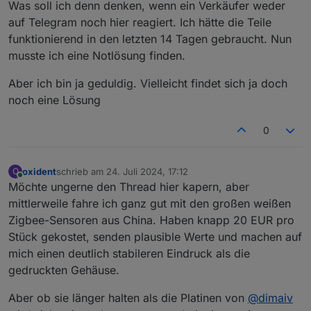
Was soll ich denn denken, wenn ein Verkäufer weder
(mindestens) 2 Dinge sehen:
Er ist seit 2018 dabei und immer zuverlässig
auf Telegram noch hier reagiert. Ich hätte die Teile
Hoffen wir mal dass ihm nichts passiert ist, dann ist
gewesen!
funktionierend in den letzten 14 Tagen gebraucht. Nun
immerhin noch Ferienzeit.
Er war am 01.07 das letzte mal online.
musste ich eine Notlösung finden.
Aber ich bin ja geduldig. Vielleicht findet sich ja doch
noch eine Lösung
0
oxident
schrieb am
24. Juli 2024, 17:12
O
zuletzt editiert von
Online
Möchte ungerne den Thread hier kapern, aber
mittlerweile fahre ich ganz gut mit den großen weißen
Zigbee-Sensoren aus China. Haben knapp 20 EUR pro
Stück gekostet, senden plausible Werte und machen auf
mich einen deutlich stabileren Eindruck als die
gedruckten Gehäuse.
Aber ob sie länger halten als die Platinen von
@
dimaiv