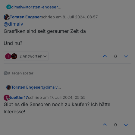
dimaiv
@
torsten-engeser
D
Sorry, ich habe deine Frage übersehen.
Torsten Engeser
schrieb am
8. Juli 2024, 08:57
So wie ich oben geschrieben habe, können die
zuletzt editiert von
Offline
@
dimaiv
Sensoren nie 0% anzeigen. Zeig bitte deine
aufgezeichnete Daten als Grafik.
Grasfiken sind seit geraumer Zeit da
Die Sensoren müssen auch nicht ganz eingesteckt sein,
reicht auch halbe Länge.
Und nu?
T
2 Antworten
0
9 Tagen später
@
dimaiv
Torsten Engeser
Grasfiken sind seit geraumer Zeit da
tueftler17
schrieb am
17. Juli 2024, 05:55
T
Und nu?
zuletzt editiert von
Offline
Gibt es die Sensoren noch zu kaufen? Ich hätte
Interesse!
0