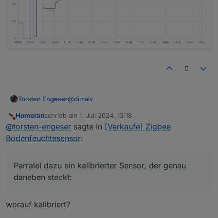
0
@
dimaiv
Torsten Engeser
Homoran
schrieb am
1. Juli 2024, 13:18
hier der eine:
zuletzt editiert von
Nicht stören
@
torsten-engeser
sagte in
[Verkaufe] Zigbee
Bodenfeuchtesensor
:
Parralel dazu ein kalibrierter Sensor, der genau
daneben steckt:
worauf kalibriert?