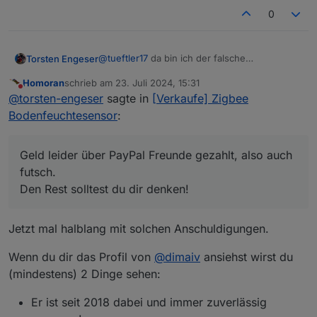
0
@
tueftler17
da bin ich der falsche
Torsten Engeser
Ansprechpartner. Hab sie gekauft, bekomme
Homoran
schrieb am
23. Juli 2024, 15:31
keine vernünftigen Werte und der Verkäufer
Den Rest solltest du dir denken!
zuletzt editiert von
Nicht stören
@
torsten-engeser
sagte in
[Verkaufe] Zigbee
meldet sich auch nicht mehr. Geld leider über
PayPal Freunde gezahlt, also auch futsch.
Bodenfeuchtesensor
:
Geld leider über PayPal Freunde gezahlt, also auch
futsch.
Den Rest solltest du dir denken!
Jetzt mal halblang mit solchen Anschuldigungen.
Wenn du dir das Profil von
@
dimaiv
ansiehst wirst du
(mindestens) 2 Dinge sehen:
Er ist seit 2018 dabei und immer zuverlässig