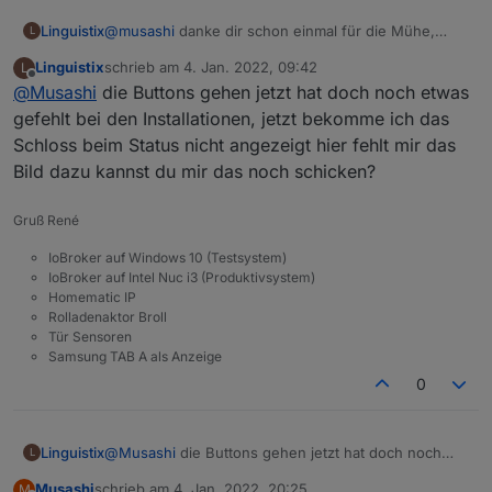
Linguistix
@
musashi
danke dir schon einmal für die Mühe,
L
super Arbeit, die Buttons zeigt er mir leider nicht an
Linguistix
schrieb am
4. Jan. 2022, 09:42
L
muss ich vorher noch irgendetwas installieren?
zuletzt editiert von
Offline
@
Musashi
die Buttons gehen jetzt hat doch noch etwas
gefehlt bei den Installationen, jetzt bekomme ich das
Schloss beim Status nicht angezeigt hier fehlt mir das
Bild dazu kannst du mir das noch schicken?
Gruß René
IoBroker auf Windows 10 (Testsystem)
IoBroker auf Intel Nuc i3 (Produktivsystem)
Homematic IP
Rolladenaktor Broll
Tür Sensoren
Samsung TAB A als Anzeige
0
Linguistix
@
Musashi
die Buttons gehen jetzt hat doch noch
L
etwas gefehlt bei den Installationen, jetzt bekomme
Musashi
schrieb am
4. Jan. 2022, 20:25
M