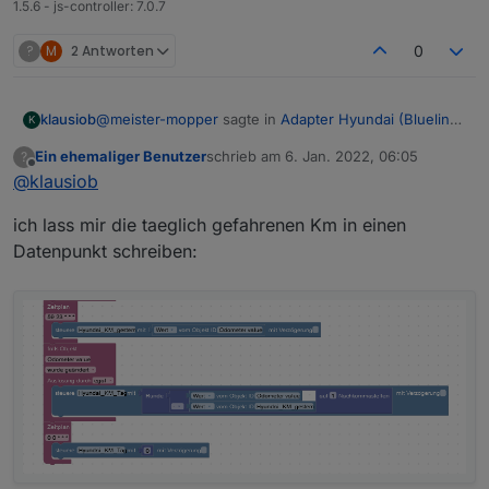
1.5.6 - js-controller: 7.0.7
?
M
2 Antworten
0
@
meister-mopper
sagte in
Adapter Hyundai (Bluelink)
klausiob
K
oder KIA (UVO)
:
Ein ehemaliger Benutzer
schrieb am
6. Jan. 2022, 06:05
?
zuletzt editiert von
Offline
@
klausiob
Hat jemand schon einen Weg gefunden, die
täglich gefahrenen Kilometer und die täglich
Nein, würde mich aber auch interessieren. Rohe
verbrauchte Energie zu visualisieren?
ich lass mir die taeglich gefahrenen Km in einen
JSON wäre denkbar oder den entsprechenden node
Datenpunkt schreiben:
im JSON (z.B. driveHistory) als String abspeichern,
analog zum TR-064 Adapter bei den callists. Dann mit
JS auswerten.