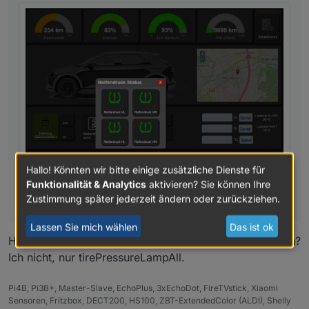
Hallo! Könnten wir bitte einige zusätzliche Dienste für
Funktionalität & Analytics
aktivieren? Sie können Ihre
Zustimmung später jederzeit ändern oder zurückziehen.
Lassen Sie mich wählen
Das ist ok
Hast Du den Reifendruck für jedes Rad in den Objekten?
Ich nicht, nur tirePressureLampAll.
Pi4B, Pi3B+, Master-Slave, EchoPlus, 3xEchoDot, FireTVstick, Xiaomi
Sensoren, Fritzbox, DECT200, HS100, ZBT-ExtendedColor (ALDI), Shelly