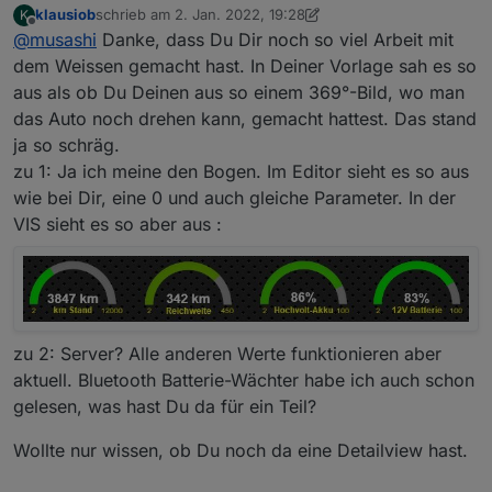
klausiob
schrieb am
2. Jan. 2022, 19:28
K
Google Suche und dann mit Gimp nachbearbeitet.
Zu deinen Fragen:
zuletzt editiert von klausiob
1. Feb. 2022, 20:29
Offline
@
musashi
Danke, dass Du Dir noch so viel Arbeit mit
Bei mir wird er in der Vis auch korrekt dargestellt mit
transparentem Hintergrund:
Meinst du beim Bogen der die Reichweite
dem Weissen gemacht hast. In Deiner Vorlage sah es so
anzeigen soll, da wo eigentlich eine "Null"
aus als ob Du Deinen aus so einem 369°-Bild, wo man
stehen sollte?
das Auto noch drehen kann, gemacht hattest. Das stand
ja so schräg.
zu 1: Ja ich meine den Bogen. Im Editor sieht es so aus
wie bei Dir, eine 0 und auch gleiche Parameter. In der
VIS sieht es so aber aus :
.
zu 2: Server? Alle anderen Werte funktionieren aber
aktuell. Bluetooth Batterie-Wächter habe ich auch schon
gelesen, was hast Du da für ein Teil?
Bei mir war der Wert auch mal eine Weile
verschwunden, dann wieder da, das selbe in der
Wollte nur wissen, ob Du noch da eine Detailview hast.
App auf dem Handy. Aber jetzt funktioniert es
seit einer Weile schon ohne Probleme. Vermute