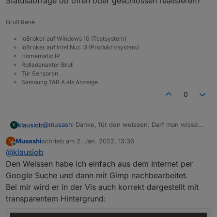
Statusabfrage ob offen oder geschlossen realisieren?
Gruß René
IoBroker auf Windows 10 (Testsystem)
IoBroker auf Intel Nuc i3 (Produktivsystem)
Homematic IP
Rolladenaktor Broll
Tür Sensoren
Samsung TAB A als Anzeige
0
@
musashi
Danke, für den weissen. Darf man wissen
klausiob
K
wo Du die herkriegst. Hintergrund sollte ja transparent
Musashi
schrieb am
2. Jan. 2022, 13:36
M
sein. Bei den Reifenherstellern gibt es ja die Autos in
Im Editor steht vorne unter dem Bogen noch 0.
zuletzt editiert von
Offline
@
klausiob
3D.
in der visu dann aber immer 2. Hast Du Tipp?
Ansonsten habe ich ein paar Probleme:
Das ganze interessiert mich ja hauptsächlich
Den Weissen habe ich einfach aus dem Internet per
wegen der 12V-Batterie. Die verschwindet ja
Google Suche und dann mit Gimp nachbearbeitet.
immer mal in der Bluelink-App und dann kommt
Bei mir wird er in der Vis auch korrekt dargestellt mit
sie plötzlich mal mit "Warnung". Aber irgendwie
transparentem Hintergrund:
ändert sich der Wert seit einer Woche nicht
mehr.