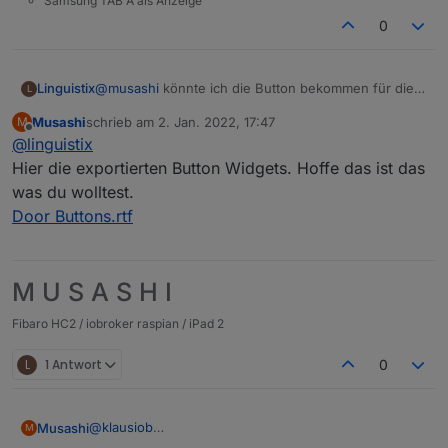
Samsung TAB A als Anzeige
0
Linguistix
@
musashi
könnte ich die Button bekommen für die
L
Türöffnung und vom Status der Tür?
Musashi
schrieb am
2. Jan. 2022, 17:47
M
zuletzt editiert von
Offline
@
linguistix
Hier die exportierten Button Widgets. Hoffe das ist das
was du wolltest.
Door Buttons.rtf
M U S A S H I
Fibaro HC2 / iobroker raspian / iPad 2
L
1 Antwort
0
@
klausiob
Musashi
M
Den Weissen habe ich einfach aus dem Internet per