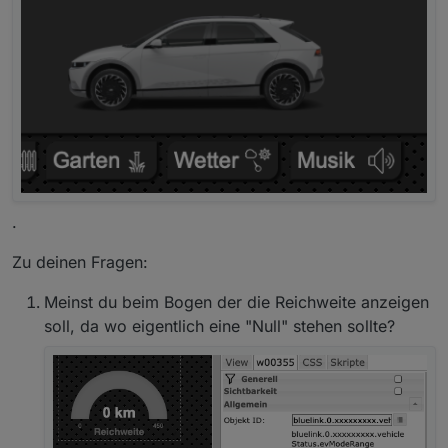
.
Wie läuft das so bei Dir mit der 12V-Batterie?
Hast Du zufällig irgendwo eine Icon-Sammlung
Zu deinen Fragen:
gefunden für die ganzen Icons, die auch in der
App verwendet werden, skalierbar möglichst?
Meinst du beim Bogen der die Reichweite anzeigen
Worauf läuft Deine Visu? Handy und PC?
soll, da wo eigentlich eine "Null" stehen sollte?