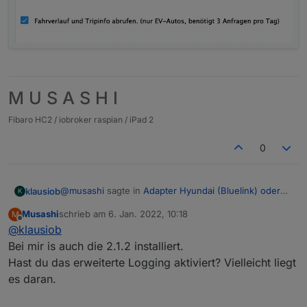
M U S A S H I
Fibaro HC2 / iobroker raspian / iPad 2
0
@
musashi
sagte in
Adapter Hyundai (Bluelink) oder
klausiob
K
KIA (UVO)
:
Musashi
schrieb am
6. Jan. 2022, 10:18
M
zuletzt editiert von
Offline
@
klausiob
@
linguistix
Bei mir liegen diese Datenpunkte hier (siehe
Bei mir is auch die 2.1.2 installiert.
Bei mir gibt es nur tirePressureLampAll. Welche
Bild):
Hast du das erweiterte Logging aktiviert? Vielleicht liegt
Adapterversion hast Du? Ich habe 2.1.2.
es daran.