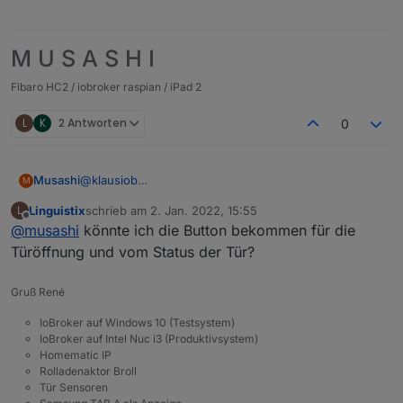
M U S A S H I
Fibaro HC2 / iobroker raspian / iPad 2
L
K
2 Antworten
0
@
klausiob
Musashi
M
Noch nicht, die kommen aber noch, aktuell wird dort
Linguistix
schrieb am
2. Jan. 2022, 15:55
L
nur der Sammelstatus angezeigt, liegt eine Warnung
Soll dann mal so aussehen:
zuletzt editiert von
Offline
@
musashi
könnte ich die Button bekommen für die
vor wird das Icon rot. Beim Reifenluftdruck z.B. gibt
es ja einen Status für jeden Reifen, genauso bei der
Türöffnung und vom Status der Tür?
Überwachung der Leuchtmittel, für diese plane ich an
dann auch noch weitere Views um den Status im
Gruß René
Detail anzuzeigen.
IoBroker auf Windows 10 (Testsystem)
IoBroker auf Intel Nuc i3 (Produktivsystem)
Homematic IP
Rolladenaktor Broll
Tür Sensoren