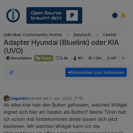
Weiter zum Inhalt
ioBroker Community Home
Deutsch
Tester
Adapter Hyundai (Bluelink) oder KIA
(UVO)
Verschoben
Tester
2.5k
161
1.2m
147
Anmelden zum Antworten
Linguistix
schrieb am
1. Jan. 2022, 17:16
L
zuletzt editiert von
Offline
Ah alles klar hab den Butten gefunden, welches Widget
eignet sich hier am besten als Button? Meine Türen hab
ich schon mal hinbekommen diese lassen sich jetzt
bedienen. Mit welchen Widget kann ich die