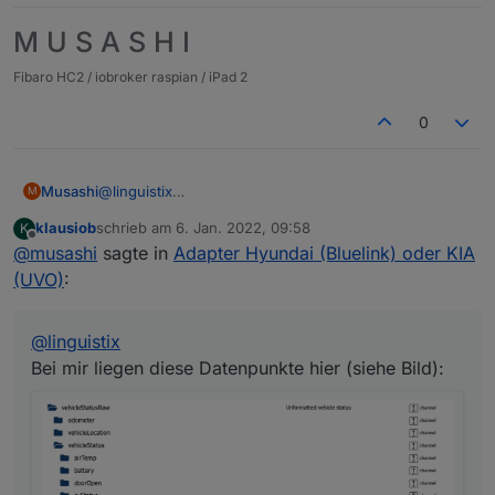
M U S A S H I
Fibaro HC2 / iobroker raspian / iPad 2
0
Musashi
@
linguistix
M
Bei mir liegen diese Datenpunkte hier (siehe Bild):
klausiob
schrieb am
6. Jan. 2022, 09:58
K
zuletzt editiert von
Offline
@
musashi
sagte in
Adapter Hyundai (Bluelink) oder KIA
(UVO)
:
@
linguistix
Bei mir liegen diese Datenpunkte hier (siehe Bild):