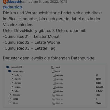
Musashi
schrieb am
6. Jan. 2022, 10:15
M
zuletzt editiert von
Offline
@
klausiob
Hat jemand schon einen Weg gefunden, die
täglich gefahrenen Kilometer und die täglich
Die km und Verbrauchshistorie findet sich auch direkt
Nein, würde mich aber auch interessieren. Rohe
verbrauchte Energie zu visualisieren?
im Bluelinkadapter, bin auch gerade dabei das in der
JSON wäre denkbar oder den entsprechenden node
Vis einzubinden.
im JSON (z.B. driveHistory) als String abspeichern,
analog zum TR-064 Adapter bei den callists. Dann mit
Unter DriveHistory gibt es 3 Unterordner mit:
JS auswerten.
-Cumulated01 = Letzter Monat
-Cumulated02 = Letzte Woche
-Cumulated03 = Letzter Tag
Darunter dann jeweils die folgenden Datenpunkte: