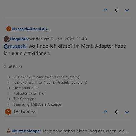
0
Musashi
@
linguistix
M
Wenn du den Adapter “ Icon set - Flavour addictive
Linguistix
schrieb am
5. Jan. 2022, 15:48
L
icon set” installierst dann zeigt er auch das Schloss
zuletzt editiert von
Offline
@
musashi
wo finde ich diese? Im Menü Adapter habe
auf dem Button an 😉
ich sie nicht drinnen.
Gruß René
IoBroker auf Windows 10 (Testsystem)
IoBroker auf Intel Nuc i3 (Produktivsystem)
Homematic IP
Rolladenaktor Broll
Tür Sensoren
Samsung TAB A als Anzeige
M
1 Antwort
0
Hat jemand schon einen Weg gefunden, die
Meister Mopper