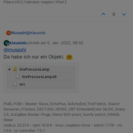
Fibaro HC2 / iobroker raspian / iPad 2
0
@
klausiob
Musashi
M
klausiob
schrieb am
5. Jan. 2022, 08:02
K
Ja, findest du unter:
zuletzt editiert von
Offline
@
musashi
-vehicleStatusRaw
Da habe ich nur ein Objekt.
-vehicleStatus
-tirePressureLamp
Pi4B, Pi3B+, Master-Slave, EchoPlus, 3xEchoDot, FireTVstick, Xiaomi
Sensoren, Fritzbox, DECT200, HS100, ZBT-ExtendedColor (ALDI), Shelly
2.5, 2xZigBee-Router-Plugs, Sileno 500 smart, Somfy switch, IONIQ5,
tibber
node.js: 22.21.0 - npm: 10.9.4 - linux: raspbian-trixie - admin 7.7.19 - vis
1.5.6 - js-controller: 7.0.7