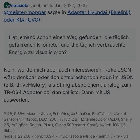
täglich gefahrenen Kilometer und die täglich
klausiob
schrieb am
5. Jan. 2022, 20:37
K
verbrauchte Energie zu visualisieren?
Möchte mit den Daten Leistungsänderungen
zuletzt editiert von
Offline
@
meister-mopper
sagte in
Adapter Hyundai (Bluelink)
Das wird aktuell unter dem jeweiligen
auf Langzeit beobachten.
Tagesdatum abgelegt. Da sich das Datum aber
oder KIA (UVO)
:
ändert, kann ich nicht variabel darauf
zugreifen.
Hat jemand schon einen Weg gefunden, die täglich
gefahrenen Kilometer und die täglich verbrauchte
Energie zu visualisieren?
Nein, würde mich aber auch interessieren. Rohe JSON
wäre denkbar oder den entsprechenden node im JSON
(z.B. driveHistory) als String abspeichern, analog zum
TR-064 Adapter bei den callists. Dann mit JS
auswerten.
Pi4B, Pi3B+, Master-Slave, EchoPlus, 3xEchoDot, FireTVstick, Xiaomi
Sensoren, Fritzbox, DECT200, HS100, ZBT-ExtendedColor (ALDI), Shelly
2.5, 2xZigBee-Router-Plugs, Sileno 500 smart, Somfy switch, IONIQ5,
tibber
node.js: 22.21.0 - npm: 10.9.4 - linux: raspbian-trixie - admin 7.7.19 - vis