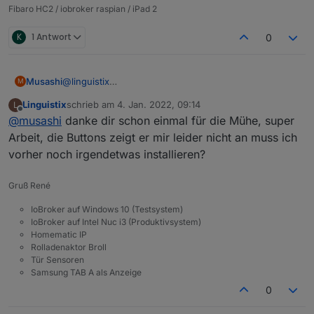
Fibaro HC2 / iobroker raspian / iPad 2
K
1 Antwort
0
Musashi
@
linguistix
M
Hier die exportierten Button Widgets. Hoffe das ist
Linguistix
schrieb am
4. Jan. 2022, 09:14
L
das was du wolltest.
zuletzt editiert von
Offline
@
musashi
danke dir schon einmal für die Mühe, super
Door Buttons.rtf
Arbeit, die Buttons zeigt er mir leider nicht an muss ich
vorher noch irgendetwas installieren?
Gruß René
IoBroker auf Windows 10 (Testsystem)
IoBroker auf Intel Nuc i3 (Produktivsystem)
Homematic IP
Rolladenaktor Broll
Tür Sensoren
Samsung TAB A als Anzeige
0