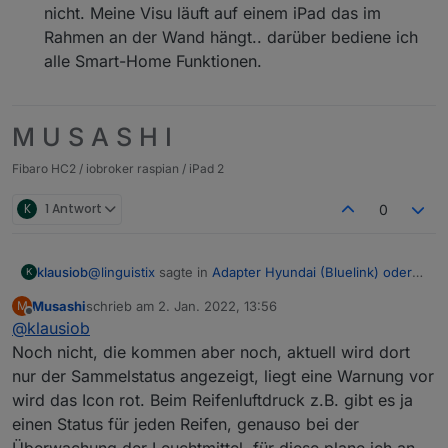
nicht. Meine Visu läuft auf einem iPad das im
Rahmen an der Wand hängt.. darüber bediene ich
alle Smart-Home Funktionen.
M U S A S H I
Fibaro HC2 / iobroker raspian / iPad 2
K
1 Antwort
0
@
linguistix
sagte in
Adapter Hyundai (Bluelink) oder
klausiob
K
KIA (UVO)
:
Musashi
schrieb am
2. Jan. 2022, 13:56
M
zuletzt editiert von
Offline
@
klausiob
@
klausiob
nein leider gar nix mehr
Noch nicht, die kommen aber noch, aktuell wird dort
nur der Sammelstatus angezeigt, liegt eine Warnung vor
Ohh ich wollte
@
Musashi
fragen. GIbt es hinter den
neuen unteren Buttons noch Views?
wird das Icon rot. Beim Reifenluftdruck z.B. gibt es ja
einen Status für jeden Reifen, genauso bei der