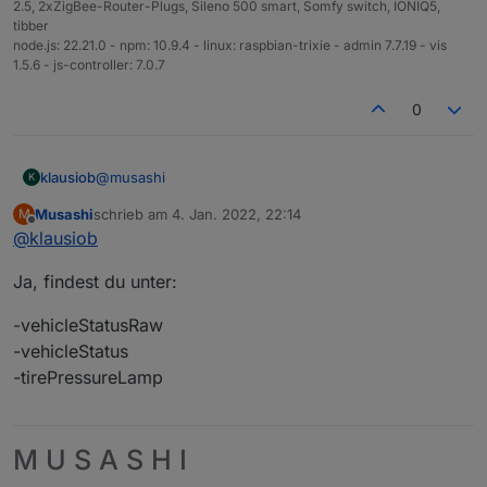
2.5, 2xZigBee-Router-Plugs, Sileno 500 smart, Somfy switch, IONIQ5,
tibber
node.js: 22.21.0 - npm: 10.9.4 - linux: raspbian-trixie - admin 7.7.19 - vis
1.5.6 - js-controller: 7.0.7
0
@
musashi
klausiob
K
Musashi
schrieb am
4. Jan. 2022, 22:14
M
zuletzt editiert von
Offline
@
klausiob
Soll dann mal so aussehen:
Hast Du den Reifendruck für jedes Rad in den
Ja, findest du unter:
Objekten? Ich nicht, nur tirePressureLampAll.
-vehicleStatusRaw
-vehicleStatus
-tirePressureLamp
M U S A S H I