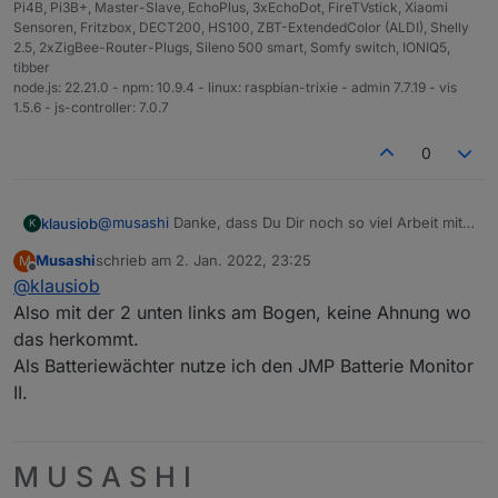
mal das es am Bluelink Server liegt.
Pi4B, Pi3B+, Master-Slave, EchoPlus, 3xEchoDot, FireTVstick, Xiaomi
Ich logge die Daten auch zusätzlich mit einem
Sensoren, Fritzbox, DECT200, HS100, ZBT-ExtendedColor (ALDI), Shelly
Bluetooth Batterie-Wächter...
2.5, 2xZigBee-Router-Plugs, Sileno 500 smart, Somfy switch, IONIQ5,
tibber
Nein eine solche Icon Sammlung habe ich leider
node.js: 22.21.0 - npm: 10.9.4 - linux: raspbian-trixie - admin 7.7.19 - vis
nicht. Meine Visu läuft auf einem iPad das im
1.5.6 - js-controller: 7.0.7
Rahmen an der Wand hängt.. darüber bediene
ich alle Smart-Home Funktionen.
0
@
musashi
Danke, dass Du Dir noch so viel Arbeit mit
klausiob
K
dem Weissen gemacht hast. In Deiner Vorlage sah es
Musashi
schrieb am
2. Jan. 2022, 23:25
M
so aus als ob Du Deinen aus so einem 369°-Bild, wo
Wollte nur wissen, ob Du noch da eine Detailview
zuletzt editiert von
Offline
@
klausiob
man das Auto noch drehen kann, gemacht hattest.
hast.
Das stand ja so schräg.
Also mit der 2 unten links am Bogen, keine Ahnung wo
zu 1: Ja ich meine den Bogen. Im Editor sieht es so
das herkommt.
aus wie bei Dir, eine 0 und auch gleiche Parameter. In
Als Batteriewächter nutze ich den JMP Batterie Monitor
der VIS sieht es so aber aus :
II.
zu 2: Server? Alle anderen Werte funktionieren aber
aktuell. Bluetooth Batterie-Wächter habe ich auch
M U S A S H I
schon gelesen, was hast Du da für ein Teil?