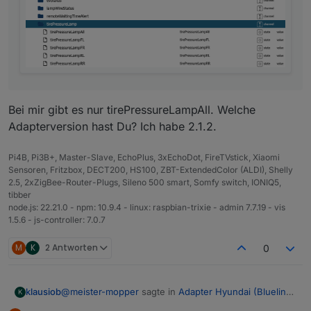
Bei mir gibt es nur tirePressureLampAll. Welche
Adapterversion hast Du? Ich habe 2.1.2.
Pi4B, Pi3B+, Master-Slave, EchoPlus, 3xEchoDot, FireTVstick, Xiaomi
Sensoren, Fritzbox, DECT200, HS100, ZBT-ExtendedColor (ALDI), Shelly
2.5, 2xZigBee-Router-Plugs, Sileno 500 smart, Somfy switch, IONIQ5,
tibber
node.js: 22.21.0 - npm: 10.9.4 - linux: raspbian-trixie - admin 7.7.19 - vis
1.5.6 - js-controller: 7.0.7
M
K
2 Antworten
0
@
meister-mopper
sagte in
Adapter Hyundai (Bluelink)
klausiob
K
oder KIA (UVO)
: