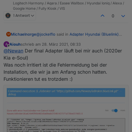
Logitech Harmony / Aqara / Easee Wallbox / Hyundai Ioniq / Alexa /
Google Home / Fully Kiosk / VIS
1 Antwort
0
@
jockelflo
said in
Adapter Hyundai (Bluelink)
Michaelnorge
M
oder KIA (UVO)
:
Aiouh
schrieb am
28. März 2021, 08:33
A
zuletzt editiert von
Offline
@
Newan
Der final Adapter läuft bei mir auch (2020er
(20637) Error: @EuropeController.login:
AuthCode was not found, you probably
Kia e-Soul)
Nur eine Vermutung:
need to migrate your account.
Was noch irritiert ist die Fehlermeldung bei der
Hyundai scheint gerade am umbauen zu sein.
ist meine Fehlermeldung. Habe Hyundai
Installation, die wir ja am Anfang schon hatten.
Ich hatte die App am Handy resettet und mußte
Als ich "Bluelink" ausgewählt hatte, sollte ich
ausgewählt und per Handy App gibt es
mich neu einloggen.
dann zu einem "Hyundai-Account" migrieren.
keine Probleme. Was kann gemeint sein?
Funktionieren tut es trotzdem :)
Dort stand dann, ob ich mich mit einen "Bluelink"
oder "Hyundai" Account einloggen möchte.