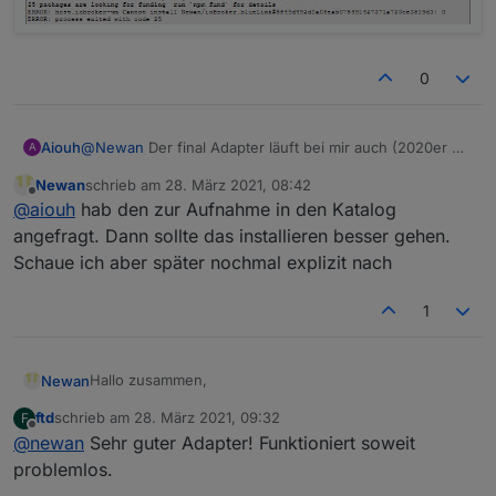
0
Aiouh
@
Newan
Der final Adapter läuft bei mir auch (2020er Kia
A
e-Soul)
Newan
schrieb am
28. März 2021, 08:42
Was noch irritiert ist die Fehlermeldung bei der
zuletzt editiert von
Offline
@
aiouh
hab den zur Aufnahme in den Katalog
Installation, die wir ja am Anfang schon hatten.
Funktionieren tut es trotzdem :)
angefragt. Dann sollte das installieren besser gehen.
Schaue ich aber später nochmal explizit nach
1
Hallo zusammen,
Newan
ftd
schrieb am
28. März 2021, 09:32
F
nachdem unter
zuletzt editiert von
Offline
@
newan
Sehr guter Adapter! Funktioniert soweit
https://github.com/ioBroker/AdapterRequests/issues/4
03
ein Adapter Request gestellt wurde, habe ich mich
Ich selber besitze kein Auto von Hyundai oder Kia und
problemlos.
der Sache einmal angenommen.
ein User hat mir Zugangsdaten zur Verfügung gestellt