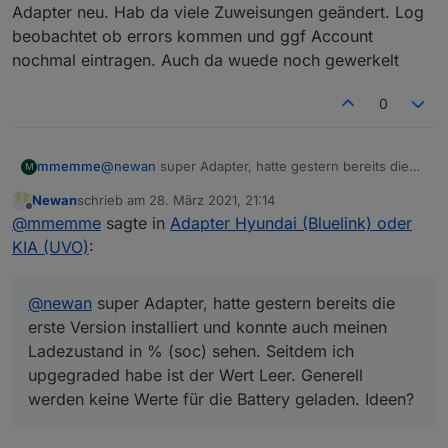
werden keine Werte für die Battery geladen. Ideen?
Adapter neu. Hab da viele Zuweisungen geändert. Log
beobachtet ob errors kommen und ggf Account
nochmal eintragen. Auch da wuede noch gewerkelt
0
mmemme
@
newan
super Adapter, hatte gestern bereits die
M
erste Version installiert und konnte auch meinen
Newan
schrieb am
28. März 2021, 21:14
Ladezustand in % (soc) sehen. Seitdem ich
zuletzt editiert von
Offline
@
mmemme
sagte in
Adapter Hyundai (Bluelink) oder
upgegraded habe ist der Wert Leer. Generell
werden keine Werte für die Battery geladen. Ideen?
KIA (UVO)
:
@
newan
super Adapter, hatte gestern bereits die
erste Version installiert und konnte auch meinen
Ladezustand in % (soc) sehen. Seitdem ich
upgegraded habe ist der Wert Leer. Generell
werden keine Werte für die Battery geladen. Ideen?