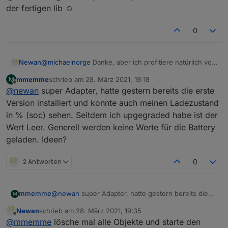
setzen der charge Limits?
der fertigen lib ☺️
(Ioniq)
Klima an funktioniert, einmal den Ladelimit slow
0
von 80% auf 90% geändert, lief auch.
Super Job bis hierhin :-)
Newan
@
michaelnorge
Danke, aber ich profitiere natürlich von
der fertigen lib ☺️
mmemme
schrieb am
28. März 2021, 19:18
M
zuletzt editiert von
Offline
@
newan
super Adapter, hatte gestern bereits die erste
Version installiert und konnte auch meinen Ladezustand
in % (soc) sehen. Seitdem ich upgegraded habe ist der
Wert Leer. Generell werden keine Werte für die Battery
geladen. Ideen?
2 Antworten
0
mmemme
@
newan
super Adapter, hatte gestern bereits die
M
erste Version installiert und konnte auch meinen
Newan
schrieb am
28. März 2021, 19:35
Ladezustand in % (soc) sehen. Seitdem ich
zuletzt editiert von
Offline
@
mmemme
lösche mal alle Objekte und starte den
upgegraded habe ist der Wert Leer. Generell