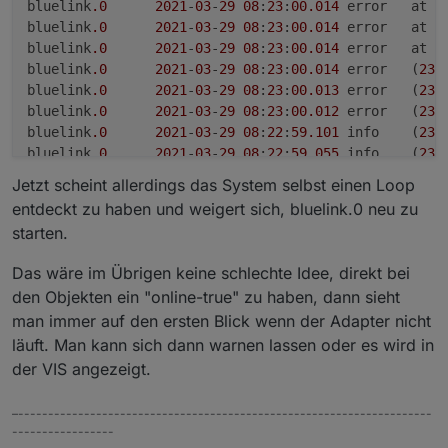
bluelink
.0
2021
-
03
-
29
08
:
23
:
00
.014
	error	at 
N
bluelink
.0
2021
-
03
-
29
08
:
23
:
00
.014
	error	at o
bluelink
.0
2021
-
03
-
29
08
:
23
:
00
.014
	error	at 
n
bluelink
.0
2021
-
03
-
29
08
:
23
:
00
.014
	error	(
236
bluelink
.0
2021
-
03
-
29
08
:
23
:
00
.013
	error	(
236
bluelink
.0
2021
-
03
-
29
08
:
23
:
00
.012
	error	(
236
bluelink
.0
2021
-
03
-
29
08
:
22
:
59.101
	info	(
236
bluelink
.0
2021
-
03
-
29
08
:
22
:
59.055
	info	(
236
bluelink
.0
2021
-
03
-
29
08
:
22
:
55.118
	info	(
236
Jetzt scheint allerdings das System selbst einen Loop
entdeckt zu haben und weigert sich, bluelink.0 neu zu
starten.
Das wäre im Übrigen keine schlechte Idee, direkt bei
den Objekten ein "online-true" zu haben, dann sieht
man immer auf den ersten Blick wenn der Adapter nicht
läuft. Man kann sich dann warnen lassen oder es wird in
der VIS angezeigt.
–---------------------------------------------------------------------
-----------------