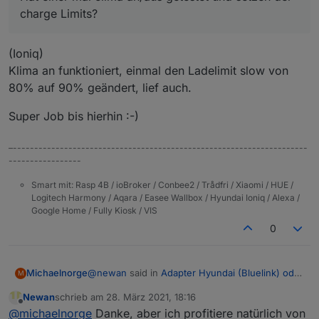
charge Limits?
(Ioniq)
Klima an funktioniert, einmal den Ladelimit slow von
80% auf 90% geändert, lief auch.
Super Job bis hierhin :-)
–---------------------------------------------------------------------
-----------------
Smart mit: Rasp 4B / ioBroker / Conbee2 / Trådfri / Xiaomi / HUE /
Logitech Harmony / Aqara / Easee Wallbox / Hyundai Ioniq / Alexa /
Google Home / Fully Kiosk / VIS
0
@
newan
said in
Adapter Hyundai (Bluelink) oder
Michaelnorge
M
KIA (UVO)
:
Newan
schrieb am
28. März 2021, 18:16
zuletzt editiert von
Offline
Hat einer mal clima an/aus getestet und
@
michaelnorge
Danke, aber ich profitiere natürlich von