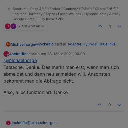
Smart mit: Rasp 4B / ioBroker / Conbee2 / Trådfri / Xiaomi / HUE /
Logitech Harmony / Aqara / Easee Wallbox / Hyundai Ioniq / Alexa /
Google Home / Fully Kiosk / VIS
J
A
2 Antworten
1
@
jockelflo
said in
Adapter Hyundai (Bluelink)
Michaelnorge
M
oder KIA (UVO)
:
Jockelflo
schrieb am
28. März 2021, 06:09
J
zuletzt editiert von
Offline
@
michaelnorge
(20637) Error: @EuropeController.login:
AuthCode was not found, you probably
Tatsache. Danke. Das merkt man erst, wenn man sich
Nur eine Vermutung:
need to migrate your account.
abmeldet und dann neu anmelden will. Ansonsten
Hyundai scheint gerade am umbauen zu sein.
ist meine Fehlermeldung. Habe Hyundai
bekommt man die Abfrage nicht.
Ich hatte die App am Handy resettet und mußte
Als ich "Bluelink" ausgewählt hatte, sollte ich
ausgewählt und per Handy App gibt es
mich neu einloggen.
dann zu einem "Hyundai-Account" migrieren.
keine Probleme. Was kann gemeint sein?
Dort stand dann, ob ich mich mit einen "Bluelink"
Also, alles funktioniert. Danke
oder "Hyundai" Account einloggen möchte.
0
@
michaelnorge
Jockelflo
J
Tatsache. Danke. Das merkt man erst, wenn man sich