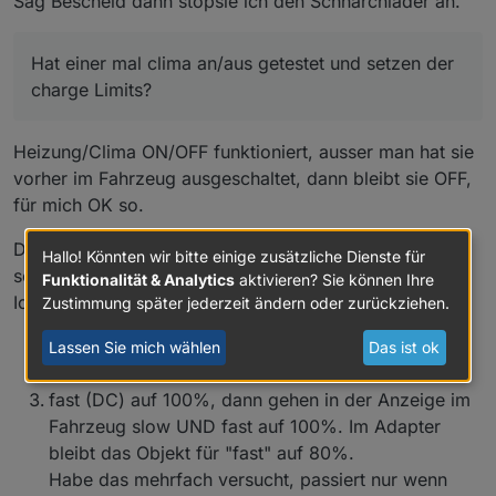
Sag Bescheid dann stöpsle ich den Schnarchlader an.
OpenWB rechnet bei mir immer bis 100%. (Ziel-Ladung-
SoC steht auf 80%).
Hat einer mal clima an/aus getestet und setzen der
charge Limits?
Heizung/Clima ON/OFF funktioniert, ausser man hat sie
vorher im Fahrzeug ausgeschaltet, dann bleibt sie OFF,
für mich OK so.
Das mit dem Setzen der Charge Limits ist etwas
Hallo! Könnten wir bitte einige zusätzliche Dienste für
seltsam.
Funktionalität & Analytics
aktivieren? Sie können Ihre
Ich setze der Reihe nach
Zustimmung später jederzeit ändern oder zurückziehen.
slow (AC) 80% OK
Lassen Sie mich wählen
Das ist ok
fast (DC) 80% OK
fast (DC) auf 100%, dann gehen in der Anzeige im
Fahrzeug slow UND fast auf 100%. Im Adapter
bleibt das Objekt für "fast" auf 80%.
Habe das mehrfach versucht, passiert nur wenn