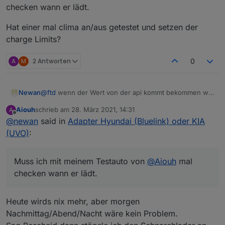
checken wann er lädt.
Hat einer mal clima an/aus getestet und setzen der
charge Limits?
A
M
2 Antworten
0
@
ftd
wenn der Wert von der api kommt bekommen wir
Newan
ihn rein. Muss ich mit meinem Testauto von
@
Aiouh
Aiouh
schrieb am
28. März 2021, 14:31
A
mal checken wann er lädt.
Hat einer mal clima an/aus getestet und setzen der
zuletzt editiert von
Offline
@
newan
said in
Adapter Hyundai (Bluelink) oder KIA
charge Limits?
(UVO)
:
Muss ich mit meinem Testauto von
@
Aiouh
mal
checken wann er lädt.
Heute wirds nix mehr, aber morgen
Nachmittag/Abend/Nacht wäre kein Problem.