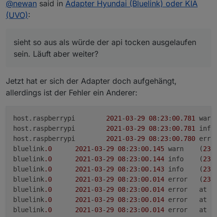
@
newan
said in
Adapter Hyundai (Bluelink) oder KIA
(UVO)
:
sieht so aus als würde der api tocken ausgelaufen
sein. Läuft aber weiter?
Jetzt hat er sich der Adapter doch aufgehängt,
allerdings ist der Fehler ein Anderer:
host.
raspberrypi
2021
-
03
-
29
08
:
23
:
00
.781
host.
raspberrypi
2021
-
03
-
29
08
:
23
:
00
.781
host.
raspberrypi
2021
-
03
-
29
08
:
23
:
00
.780
bluelink
.0
2021
-
03
-
29
08
:
23
:
00
.145
	warn	(
236
bluelink
.0
2021
-
03
-
29
08
:
23
:
00
.144
	info	(
236
bluelink
.0
2021
-
03
-
29
08
:
23
:
00
.143
	info	(
236
bluelink
.0
2021
-
03
-
29
08
:
23
:
00
.014
	error	(
236
bluelink
.0
2021
-
03
-
29
08
:
23
:
00
.014
	error	
bluelink
.0
2021
-
03
-
29
08
:
23
:
00
.014
	error	at 
bluelink
.0
2021
-
03
-
29
08
:
23
:
00
.014
	error	at 
G