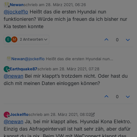
Newan
schrieb am
28. März 2021, 06:26
abmeldet und dann neu anmelden will. Ansonsten
Also, alles funktioniert. Danke
zuletzt editiert von
Offline
@
jockelflo
Heißt das die ersten Hyundai nun
bekommt man die Abfrage nicht.
funktionieren? Würde mich ja freuen da ich bisher nur
Kia testen konnte
E
M
2 Antworten
0
Newan
@
jockelflo
Heißt das die ersten Hyundai nun
funktionieren? Würde mich ja freuen da ich bisher nur
Earthquake87
schrieb am
28. März 2021, 07:28
E
Kia testen konnte
zuletzt editiert von
Offline
@
newan
Bei mir klappt’s trotzdem nicht. Oder hast du
dich mit meinen Daten einloggen können?
0
Jockelflo
schrieb am
28. März 2021, 08:02
J
zuletzt editiert von Jockelflo
Offline
@
newan
Ja, bei mir klappt alles. Hyundai Kona Elektro.
Einzig das Abfrageintervall ist halt sehr zäh, aber dafür
kannst du ja nix. Beim VW mit WeConnect klappt das