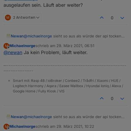
bluelink.0	2021-03-29 04:05:51.035	err
ausgelaufen sein. Läuft aber weiter?
bluelink.0	2021-03-29 04:05:51.035	er
bluelink.0	2021-03-29 04:05:51.035	err
M
2 Antworten
0
bluelink.0	2021-03-29 04:05:51.035	err
bluelink.0	2021-03-29 04:05:51.035	err
bluelink.0	2021-03-29 04:05:51.035	erro
Newan
@
michaelnorge
sieht so aus als würde der api tocken
bluelink.0	2021-03-29 04:05:51.032	erro
ausgelaufen sein. Läuft aber weiter?
Michaelnorge
schrieb am
29. März 2021, 06:51
M
zuletzt editiert von
Offline
@
newan
Ja kein Problem, läuft weiter.
–---------------------------------------------------------------------
-----------------
Smart mit: Rasp 4B / ioBroker / Conbee2 / Trådfri / Xiaomi / HUE /
Logitech Harmony / Aqara / Easee Wallbox / Hyundai Ioniq / Alexa /
Google Home / Fully Kiosk / VIS
0
Newan
@
michaelnorge
sieht so aus als würde der api tocken
ausgelaufen sein. Läuft aber weiter?
Michaelnorge
schrieb am
29. März 2021, 10:22
M
zuletzt editiert von
Offline