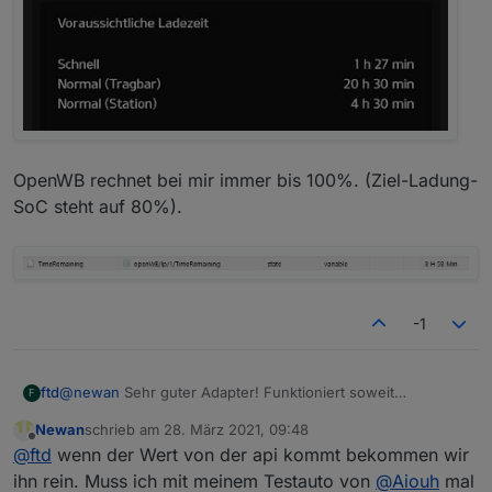
OpenWB rechnet bei mir immer bis 100%. (Ziel-Ladung-
SoC steht auf 80%).
-1
@
newan
Sehr guter Adapter! Funktioniert soweit
ftd
F
problemlos.
Newan
schrieb am
28. März 2021, 09:48
Schau mal bitte, ob du die verbleibende Zeit auch aus der
zuletzt editiert von
Offline
@
ftd
wenn der Wert von der api kommt bekommen wir
UVO-App bekommst...
ihn rein. Muss ich mit meinem Testauto von
@
Aiouh
mal