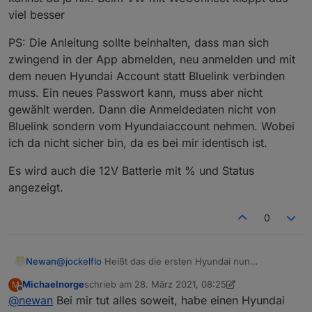
viel besser
PS: Die Anleitung sollte beinhalten, dass man sich
zwingend in der App abmelden, neu anmelden und mit
dem neuen Hyundai Account statt Bluelink verbinden
muss. Ein neues Passwort kann, muss aber nicht
gewählt werden. Dann die Anmeldedaten nicht von
Bluelink sondern vom Hyundaiaccount nehmen. Wobei
ich da nicht sicher bin, da es bei mir identisch ist.
Es wird auch die 12V Batterie mit % und Status
angezeigt.
0
Newan
@
jockelflo
Heißt das die ersten Hyundai nun
funktionieren? Würde mich ja freuen da ich bisher nur
Michaelnorge
schrieb am
28. März 2021, 08:25
M
Kia testen konnte
zuletzt editiert von Michaelnorge
Offline
@
newan
Bei mir tut alles soweit, habe einen Hyundai