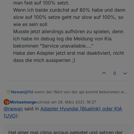
man fast auf 100% setzt.
Wenn ich beide zunächst auf 80% habe und dann
slow auf 100% setze geht nur slow auf 100%, so
wie es sein soll
Musste jetzt allerdings aufhören zu spielen, denn
ich habe im debug log die Meldung von Kia
bekommen "Service unavailable...."
Habe den Adapter jetzt erst mal deaktiviert, nicht
dass die mich aussperren ;)
0
@
ftd
wenn der Wert von der api kommt bekommen wir
Newan
ihn rein. Muss ich mit meinem Testauto von
@
Aiouh
Michaelnorge
schrieb am
28. März 2021, 16:27
M
mal checken wann er lädt.
Hat einer mal clima an/aus getestet und setzen der
zuletzt editiert von
Offline
@
newan
said in
Adapter Hyundai (Bluelink) oder KIA
charge Limits?
(UVO)
:
Hat einer mal clima an/aus getestet und setzen der