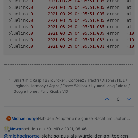
bluelink
.0
2021
-
03
-
29
04
:
05
:
51.035
	error	at 
bluelink
.0
2021
-
03
-
29
04
:
05
:
51.035
	error	at 
G
bluelink
.0
2021
-
03
-
29
04
:
05
:
51.035
	error	at 
N
bluelink
.0
2021
-
03
-
29
04
:
05
:
51.035
	error	at o
bluelink
.0
2021
-
03
-
29
04
:
05
:
51.035
	error	at 
n
bluelink
.0
2021
-
03
-
29
04
:
05
:
51.035
	error	(
108
bluelink
.0
2021
-
03
-
29
04
:
05
:
51.032
	error	(
108
bluelink
.0
2021
-
03
-
29
04
:
05
:
51.031
	error	(
108
–---------------------------------------------------------------------
-----------------
Smart mit: Rasp 4B / ioBroker / Conbee2 / Trådfri / Xiaomi / HUE /
Logitech Harmony / Aqara / Easee Wallbox / Hyundai Ioniq / Alexa /
Google Home / Fully Kiosk / VIS
0
Hab den Adapter eine ganze Nacht am Laufen
Michaelnorge
M
gehabt und bekomme regelmässig alle 30
Newan
schrieb am
29. März 2021, 05:46
Minuten diese Fehlermeldungen:
bluelink.0	2021-03-29 04:05:51.036	erro
zuletzt editiert von
Offline
@
michaelnorge
sieht so aus als würde der api tocken
bluelink.0	2021-03-29 04:05:51.035	err