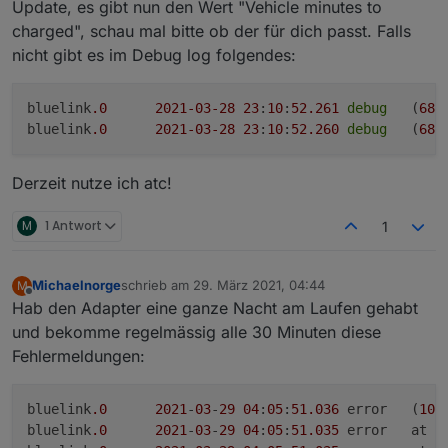
Update, es gibt nun den Wert "Vehicle minutes to
charged", schau mal bitte ob der für dich passt. Falls
nicht gibt es im Debug log folgendes:
bluelink
.0
2021
-03
-28
23
:
10
:
52.261
debug
	(
687
bluelink
.0
2021
-03
-28
23
:
10
:
52.260
debug
	(
687
Derzeit nutze ich atc!
M
1 Antwort
1
Michaelnorge
schrieb am
29. März 2021, 04:44
M
zuletzt editiert von
Offline
Hab den Adapter eine ganze Nacht am Laufen gehabt
und bekomme regelmässig alle 30 Minuten diese
Fehlermeldungen:
bluelink
.0
2021
-
03
-
29
04
:
05
:
51.036
	error	(
108
bluelink
.0
2021
-
03
-
29
04
:
05
:
51.035
	error	