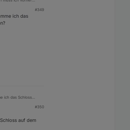
#349
komme ich das
en?
me ich das Schloss
#350
s Schloss auf dem