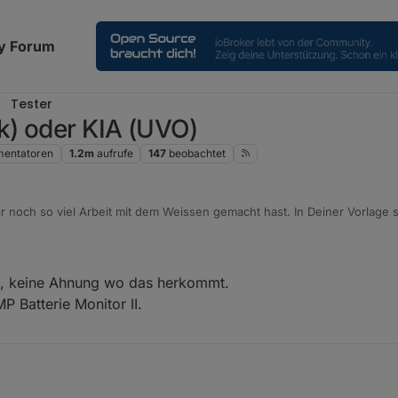
y Forum
Tester
k) oder KIA (UVO)
entatoren
1.2m
aufrufe
147
beobachtet
 noch so viel Arbeit mit dem Weissen gemacht hast. In Deiner Vorlage 
ld, wo man das Auto noch drehen kann, gemacht hattest. Das stand ja 
 Im Editor sieht es so aus wie bei Dir, eine 0 und auch gleiche Parameter
h da eine Detailview hast.
en, keine Ahnung wo das herkommt.
P Batterie Monitor II.
erte funktionieren aber aktuell. Bluetooth Batterie-Wächter habe ich a