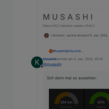
M U S A S H I
Fibaro HC2 / iobroker raspian / iPad 2
L
1 Antwort
Letzte Antwort
5. Jan. 2022,
@
klausiob
Musashi
M
Noch nicht, die kommen aber 
klausiob
schrieb am
4. Jan. 2022, 20:41
K
rot. Beim Reifenluftdruck z.
Soll dann mal so aussehen:
zuletzt editiert von
@
musashi
diese plane ich an dann auc
Offline
Soll dann mal so aussehen: