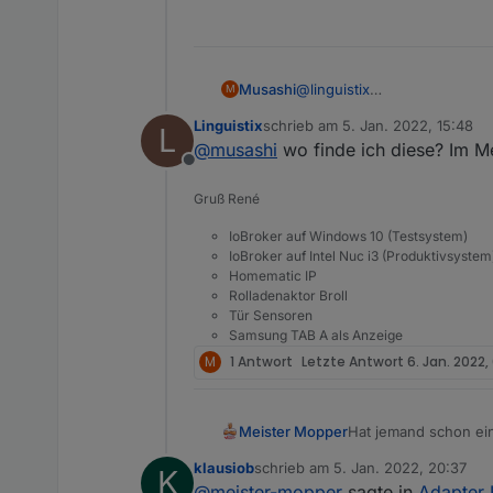
Musashi
@
linguistix
M
Wenn du den Adapter “ Icon s
Linguistix
schrieb am
5. Jan. 2022, 15:48
L
😉
zuletzt editiert von
@
musashi
wo finde ich diese? Im Me
Offline
Gruß René
IoBroker auf Windows 10 (Testsystem)
IoBroker auf Intel Nuc i3 (Produktivsystem
Homematic IP
Rolladenaktor Broll
Tür Sensoren
Samsung TAB A als Anzeige
M
1 Antwort
Letzte Antwort
6. Jan. 2022,
Hat jemand schon ein
Meister Mopper
visualisieren?
klausiob
schrieb am
5. Jan. 2022, 20:37
K
Das wird aktuell unt
Möchte mit den Date
zuletzt editiert von
@
meister-mopper
sagte in
Adapter 