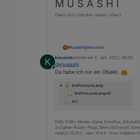
M U S A S H I
Fibaro HC2 / iobroker raspian / iPad 2
@
klausiob
Musashi
M
klausiob
schrieb am
5. Jan. 2022, 08:02
K
Ja, findest du unter:
zuletzt editiert von
@
musashi
Offline
-vehicleStatusRaw
Da habe ich nur ein Objekt.
-vehicleStatus
-tirePressureLamp
Pi4B, Pi3B+, Master-Slave, EchoPlus, 3xEchoDot
2xZigBee-Router-Plugs, Sileno 500 smart, Somfy
node.js: 22.21.0 - npm: 10.9.4 - linux: raspbian-tri