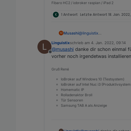
Fibaro HC2 / iobroker raspian / iPad 2
K
1 Antwort
Letzte Antwort
18. Jan. 2022
Musashi
@
linguistix
M
Hier die exportierten Button
Linguistix
schrieb am
4. Jan. 2022, 09:14
L
Door Buttons.rtf
zuletzt editiert von
@
musashi
danke dir schon einmal für
Offline
vorher noch irgendetwas installiere
Gruß René
IoBroker auf Windows 10 (Testsystem)
IoBroker auf Intel Nuc i3 (Produktivsystem
Homematic IP
Rolladenaktor Broll
Tür Sensoren
Samsung TAB A als Anzeige
Linguistix
@
musashi
danke dir schon e
L