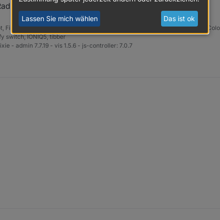
ad in den Objekten? Ich nicht, nur tirePressureLampAll.
Lassen Sie mich wählen
Das ist ok
, FireTVstick, Xiaomi Sensoren, Fritzbox, DECT200, HS100, ZBT-ExtendedColor 
 switch, IONIQ5, tibber
xie - admin 7.7.19 - vis 1.5.6 - js-controller: 7.0.7
:
jedes Rad in den Objekten? Ich nicht, nur tirePressureLampAll.