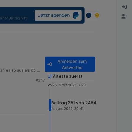
Anmelden zum
Antworten
sah es so aus als ob Du
so schräg.
Älteste zuerst
#347
. In der VIS sieht es
25. März 2021, 17:20
Beitrag 351 von 2454
4. Jan. 2022, 20:41
uch schon gelesen, was