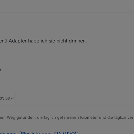
et - Flavour addictive icon set” installierst dann zeigt er auch das Sch
nü Adapter habe ich sie nicht drinnen.
)
 09:53
en Weg gefunden, die täglich gefahrenen Kilometer und die täglich ve
er dem jeweiligen Tagesdatum abgelegt. Da sich das Datum aber ändert, k
n Leistungsänderungen auf Langzeit beobachten.
Hyundai (Bluelink) oder KIA (UVO)
: