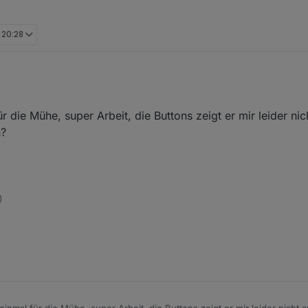
, 20:28
 Widgets. Hoffe das ist das was du wolltest.
 die Mühe, super Arbeit, die Buttons zeigt er mir leider ni
n?
)
inmal für die Mühe, super Arbeit, die Buttons zeigt er mir leider nicht 