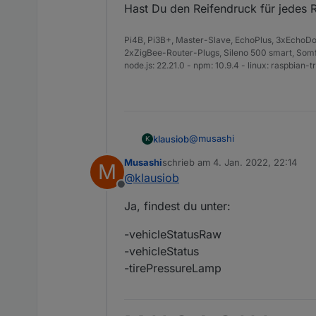
Hast Du den Reifendruck für jedes R
Pi4B, Pi3B+, Master-Slave, EchoPlus, 3xEchoDot
2xZigBee-Router-Plugs, Sileno 500 smart, Somfy
node.js: 22.21.0 - npm: 10.9.4 - linux: raspbian-tri
@
musashi
klausiob
K
Musashi
schrieb am
4. Jan. 2022, 22:14
M
zuletzt editiert von
@
klausiob
Soll dann mal so aussehen
Offline
Hast Du den Reifendruck für 
Ja, findest du unter:
-vehicleStatusRaw
-vehicleStatus
-tirePressureLamp