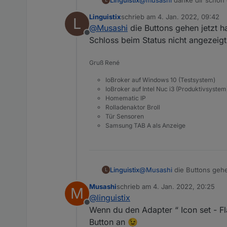
noch irgendetwas installier
Linguistix
schrieb am
4. Jan. 2022, 09:42
L
zuletzt editiert von
@
Musashi
die Buttons gehen jetzt h
Offline
Schloss beim Status nicht angezeigt
Gruß René
IoBroker auf Windows 10 (Testsystem)
IoBroker auf Intel Nuc i3 (Produktivsystem
Homematic IP
Rolladenaktor Broll
Tür Sensoren
Samsung TAB A als Anzeige
Linguistix
@
Musashi
die Buttons gehen
L
beim Status nicht angezeigt
Musashi
schrieb am
4. Jan. 2022, 20:25
M
zuletzt editiert von
@
linguistix
Offline
Wenn du den Adapter “ Icon set - Fla
Button an 😉