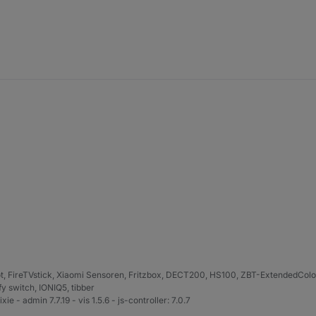
, FireTVstick, Xiaomi Sensoren, Fritzbox, DECT200, HS100, ZBT-ExtendedColor 
 switch, IONIQ5, tibber
xie - admin 7.7.19 - vis 1.5.6 - js-controller: 7.0.7