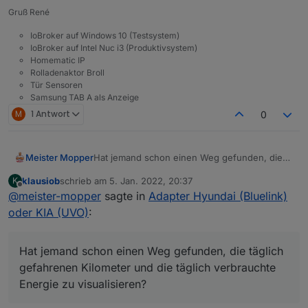
Gruß René
IoBroker auf Windows 10 (Testsystem)
IoBroker auf Intel Nuc i3 (Produktivsystem)
Homematic IP
Rolladenaktor Broll
Tür Sensoren
Samsung TAB A als Anzeige
M
1 Antwort
0
Hat jemand schon einen Weg gefunden, die
Meister Mopper
täglich gefahrenen Kilometer und die täglich
klausiob
schrieb am
5. Jan. 2022, 20:37
K
verbrauchte Energie zu visualisieren?
Möchte mit den Daten Leistungsänderungen
zuletzt editiert von
Offline
@
meister-mopper
sagte in
Adapter Hyundai (Bluelink)
Das wird aktuell unter dem jeweiligen
auf Langzeit beobachten.
Tagesdatum abgelegt. Da sich das Datum aber
oder KIA (UVO)
:
ändert, kann ich nicht variabel darauf
zugreifen.
Hat jemand schon einen Weg gefunden, die täglich
gefahrenen Kilometer und die täglich verbrauchte
Energie zu visualisieren?