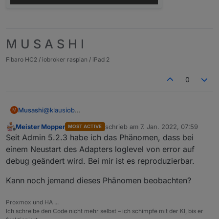
M U S A S H I
Fibaro HC2 / iobroker raspian / iPad 2
0
@
klausiob
Musashi
M
Ja die Werte sind nicht plausibel, da hast du Recht.
Meister Mopper
schrieb am
7. Jan. 2022, 07:59
MOST ACTIVE
Sonst wäre ich ich extrem schockiert wenn der
zuletzt editiert von
Offline
Seit Admin 5.2.3 habe ich das Phänomen, dass bei
errechnete Verbrauch stimmen würde
einem Neustart des Adapters loglevel von error auf
debug geändert wird. Bei mir ist es reproduzierbar.
Kann noch jemand dieses Phänomen beobachten?
Proxmox und HA ...
Ich schreibe den Code nicht mehr selbst – ich schimpfe mit der KI, bis er