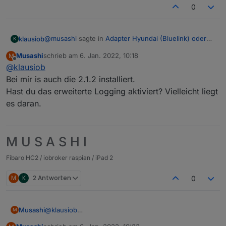
0
@
musashi
sagte in
Adapter Hyundai (Bluelink) oder
klausiob
K
KIA (UVO)
:
Musashi
schrieb am
6. Jan. 2022, 10:18
M
zuletzt editiert von
Offline
@
klausiob
@
linguistix
Bei mir liegen diese Datenpunkte hier (siehe
Bei mir is auch die 2.1.2 installiert.
Bei mir gibt es nur tirePressureLampAll. Welche
Bild):
Hast du das erweiterte Logging aktiviert? Vielleicht liegt
Adapterversion hast Du? Ich habe 2.1.2.
es daran.
M U S A S H I
Fibaro HC2 / iobroker raspian / iPad 2
M
K
2 Antworten
0
Musashi
@
klausiob
M
Bei mir is auch die 2.1.2 installiert.