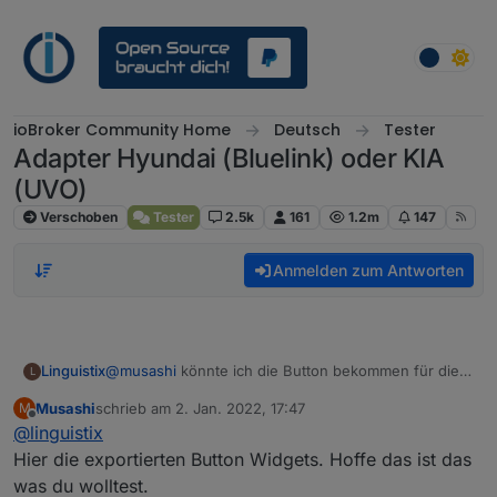
Weiter zum Inhalt
ioBroker Community Home
Deutsch
Tester
Adapter Hyundai (Bluelink) oder KIA
(UVO)
Verschoben
Tester
2.5k
161
1.2m
147
Anmelden zum Antworten
Linguistix
@
musashi
könnte ich die Button bekommen für die
L
Türöffnung und vom Status der Tür?
Musashi
schrieb am
2. Jan. 2022, 17:47
M
zuletzt editiert von
Offline
@
linguistix
Hier die exportierten Button Widgets. Hoffe das ist das
was du wolltest.