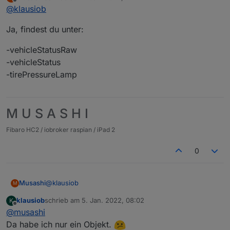
zuletzt editiert von
Offline
@
klausiob
Soll dann mal so aussehen:
Hast Du den Reifendruck für jedes Rad in den
Ja, findest du unter:
Objekten? Ich nicht, nur tirePressureLampAll.
-vehicleStatusRaw
-vehicleStatus
-tirePressureLamp
M U S A S H I
Fibaro HC2 / iobroker raspian / iPad 2
0
@
klausiob
Musashi
M
klausiob
schrieb am
5. Jan. 2022, 08:02
K
Ja, findest du unter:
zuletzt editiert von
Offline
@
musashi
-vehicleStatusRaw
Da habe ich nur ein Objekt.