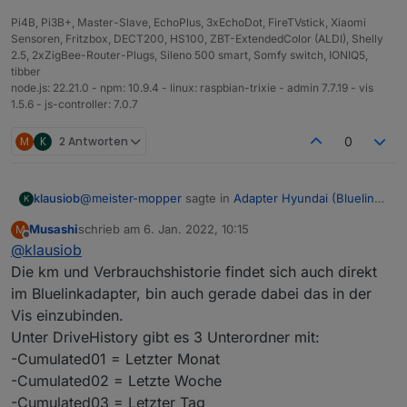
Pi4B, Pi3B+, Master-Slave, EchoPlus, 3xEchoDot, FireTVstick, Xiaomi
Sensoren, Fritzbox, DECT200, HS100, ZBT-ExtendedColor (ALDI), Shelly
2.5, 2xZigBee-Router-Plugs, Sileno 500 smart, Somfy switch, IONIQ5,
tibber
node.js: 22.21.0 - npm: 10.9.4 - linux: raspbian-trixie - admin 7.7.19 - vis
1.5.6 - js-controller: 7.0.7
M
K
2 Antworten
0
@
meister-mopper
sagte in
Adapter Hyundai (Bluelink)
klausiob
K
oder KIA (UVO)
:
Musashi
schrieb am
6. Jan. 2022, 10:15
M
zuletzt editiert von
Offline
@
klausiob
Hat jemand schon einen Weg gefunden, die
täglich gefahrenen Kilometer und die täglich
Die km und Verbrauchshistorie findet sich auch direkt
Nein, würde mich aber auch interessieren. Rohe
verbrauchte Energie zu visualisieren?
im Bluelinkadapter, bin auch gerade dabei das in der
JSON wäre denkbar oder den entsprechenden node
Vis einzubinden.
im JSON (z.B. driveHistory) als String abspeichern,
analog zum TR-064 Adapter bei den callists. Dann mit
Unter DriveHistory gibt es 3 Unterordner mit:
JS auswerten.
-Cumulated01 = Letzter Monat
-Cumulated02 = Letzte Woche
-Cumulated03 = Letzter Tag