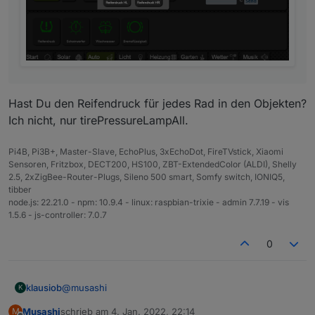
Hast Du den Reifendruck für jedes Rad in den Objekten?
Ich nicht, nur tirePressureLampAll.
Pi4B, Pi3B+, Master-Slave, EchoPlus, 3xEchoDot, FireTVstick, Xiaomi
Sensoren, Fritzbox, DECT200, HS100, ZBT-ExtendedColor (ALDI), Shelly
2.5, 2xZigBee-Router-Plugs, Sileno 500 smart, Somfy switch, IONIQ5,
tibber
node.js: 22.21.0 - npm: 10.9.4 - linux: raspbian-trixie - admin 7.7.19 - vis
1.5.6 - js-controller: 7.0.7
0
@
musashi
klausiob
K
Musashi
schrieb am
4. Jan. 2022, 22:14
M