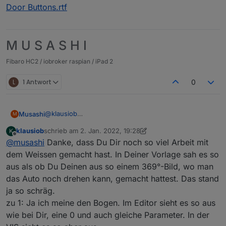
Door Buttons.rtf
M U S A S H I
Fibaro HC2 / iobroker raspian / iPad 2
L
1 Antwort
0
@
klausiob
Musashi
M
Den Weissen habe ich einfach aus dem Internet per
klausiob
schrieb am
2. Jan. 2022, 19:28
K
Google Suche und dann mit Gimp nachbearbeitet.
Zu deinen Fragen:
zuletzt editiert von klausiob
1. Feb. 2022, 20:29
Offline
@
musashi
Danke, dass Du Dir noch so viel Arbeit mit
Bei mir wird er in der Vis auch korrekt dargestellt mit
transparentem Hintergrund:
Meinst du beim Bogen der die Reichweite
dem Weissen gemacht hast. In Deiner Vorlage sah es so
anzeigen soll, da wo eigentlich eine "Null"
aus als ob Du Deinen aus so einem 369°-Bild, wo man
stehen sollte?
das Auto noch drehen kann, gemacht hattest. Das stand
ja so schräg.
zu 1: Ja ich meine den Bogen. Im Editor sieht es so aus
wie bei Dir, eine 0 und auch gleiche Parameter. In der