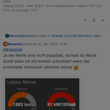
tibber
node.js: 22.21.0 - npm: 10.9.4 - linux: raspbian-trixie - admin 7.7.19 - vis
1.5.6 - js-controller: 7.0.7
0
@
musashi
sagte in
Adapter Hyundai (Bluelink) oder
klausiob
K
KIA (UVO)
:
Musashi
schrieb am
6. Jan. 2022, 11:39
M
zuletzt editiert von
Offline
@
klausiob
@
klausiob
Bei mir is auch die 2.1.2 installiert.
Ja die Werte sind nicht plausibel, da hast du Recht.
Es gibt ja in git schon die 2.2.0 wo die automatischen
Hast du das erweiterte Logging aktiviert?
Sonst wäre ich ich extrem schockiert wenn der
Abfragen eingestellt werden, wenn die 12V Batterie
Vielleicht liegt es daran.
errechnete Verbrauch stimmen würde
kleiner 50% ist.
Ja ich habe erweitertes Logging aktualisiert. Ich sehe
diese Sachen auch, also die drivehistory,
monthlyReport und tripinfo, wobei ich die Werte auch
noch nicht so richtig interpretieren kann. Hatte sie mal
nach Excel übertragen und bei einigen Werten keinen
Zusammenhang zur Realität finden können.