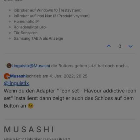
IoBroker auf Windows 10 (Testsystem)
IoBroker auf Intel Nuc i3 (Produktivsystem)
Homematic IP
Rolladenaktor Broll
Tür Sensoren
Samsung TAB A als Anzeige
0
Linguistix
@
Musashi
die Buttons gehen jetzt hat doch noch
L
etwas gefehlt bei den Installationen, jetzt bekomme
Musashi
schrieb am
4. Jan. 2022, 20:25
M
ich das Schloss beim Status nicht angezeigt hier fehlt
zuletzt editiert von
Offline
@
linguistix
mir das Bild dazu kannst du mir das noch schicken?
Wenn du den Adapter “ Icon set - Flavour addictive icon
set” installierst dann zeigt er auch das Schloss auf dem
Button an 😉
M U S A S H I
Fibaro HC2 / iobroker raspian / iPad 2