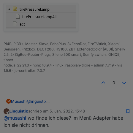
-vehicleStatus
-tirePressureLamp
Pi4B, Pi3B+, Master-Slave, EchoPlus, 3xEchoDot, FireTVstick, Xiaomi
Sensoren, Fritzbox, DECT200, HS100, ZBT-ExtendedColor (ALDI), Shelly
2.5, 2xZigBee-Router-Plugs, Sileno 500 smart, Somfy switch, IONIQ5,
tibber
node.js: 22.21.0 - npm: 10.9.4 - linux: raspbian-trixie - admin 7.7.19 - vis
1.5.6 - js-controller: 7.0.7
0
Musashi
@
linguistix
M
Wenn du den Adapter “ Icon set - Flavour addictive
Linguistix
schrieb am
5. Jan. 2022, 15:48
L
icon set” installierst dann zeigt er auch das Schloss
zuletzt editiert von
Offline
@
musashi
wo finde ich diese? Im Menü Adapter habe
auf dem Button an 😉
ich sie nicht drinnen.