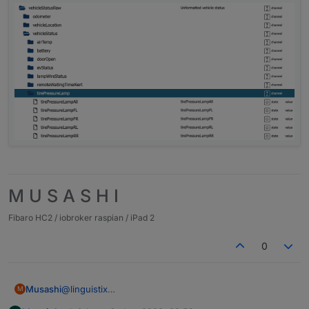
M U S A S H I
Fibaro HC2 / iobroker raspian / iPad 2
0
Musashi
@
linguistix
M
Bei mir liegen diese Datenpunkte hier (siehe Bild):