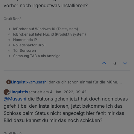
vorher noch irgendetwas installieren?
Gruß René
IoBroker auf Windows 10 (Testsystem)
IoBroker auf Intel Nuc i3 (Produktivsystem)
Homematic IP
Rolladenaktor Broll
Tür Sensoren
Samsung TAB A als Anzeige
0
Linguistix
@
musashi
danke dir schon einmal für die Mühe,
L
super Arbeit, die Buttons zeigt er mir leider nicht an
Linguistix
schrieb am
4. Jan. 2022, 09:42
L
muss ich vorher noch irgendetwas installieren?
zuletzt editiert von
Offline
@
Musashi
die Buttons gehen jetzt hat doch noch etwas
gefehlt bei den Installationen, jetzt bekomme ich das
Schloss beim Status nicht angezeigt hier fehlt mir das
Bild dazu kannst du mir das noch schicken?
Gruß René