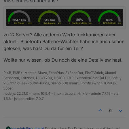
VIS sieht es so aber aus :
.
zu 2: Server? Alle anderen Werte funktionieren aber
aktuell. Bluetooth Batterie-Wächter habe ich auch schon
gelesen, was hast Du da für ein Teil?
Bei mir war der Wert auch mal eine Weile
verschwunden, dann wieder da, das selbe in der
Wollte nur wissen, ob Du noch da eine Detailview hast.
App auf dem Handy. Aber jetzt funktioniert es
seit einer Weile schon ohne Probleme. Vermute
mal das es am Bluelink Server liegt.
Pi4B, Pi3B+, Master-Slave, EchoPlus, 3xEchoDot, FireTVstick, Xiaomi
Ich logge die Daten auch zusätzlich mit einem
Sensoren, Fritzbox, DECT200, HS100, ZBT-ExtendedColor (ALDI), Shelly
Bluetooth Batterie-Wächter...
2.5, 2xZigBee-Router-Plugs, Sileno 500 smart, Somfy switch, IONIQ5,
tibber
Nein eine solche Icon Sammlung habe ich leider
node.js: 22.21.0 - npm: 10.9.4 - linux: raspbian-trixie - admin 7.7.19 - vis
nicht. Meine Visu läuft auf einem iPad das im
1.5.6 - js-controller: 7.0.7
Rahmen an der Wand hängt.. darüber bediene
ich alle Smart-Home Funktionen.
0
@
musashi
Danke, dass Du Dir noch so viel Arbeit mit
klausiob
K