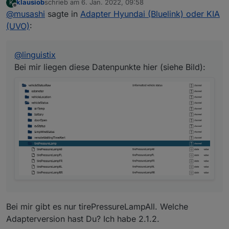
klausiob
schrieb am
6. Jan. 2022, 09:58
K
zuletzt editiert von
Offline
@
musashi
sagte in
Adapter Hyundai (Bluelink) oder KIA
(UVO)
:
@
linguistix
Bei mir liegen diese Datenpunkte hier (siehe Bild):
Bei mir gibt es nur tirePressureLampAll. Welche
Adapterversion hast Du? Ich habe 2.1.2.