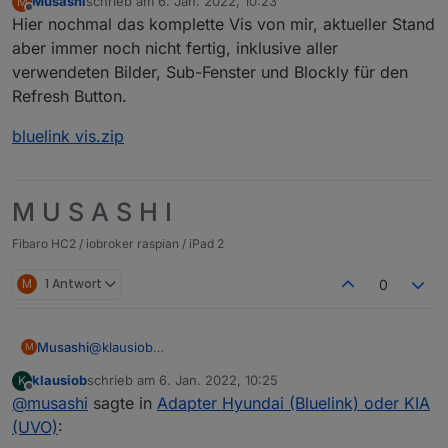
Musashi
schrieb am
6. Jan. 2022, 10:23
M
Hast du das erweiterte Logging aktiviert? Vielleicht
zuletzt editiert von
Offline
Hier nochmal das komplette Vis von mir, aktueller Stand
liegt es daran.
aber immer noch nicht fertig, inklusive aller
verwendeten Bilder, Sub-Fenster und Blockly für den
Refresh Button.
bluelink vis.zip
M U S A S H I
Fibaro HC2 / iobroker raspian / iPad 2
M
1 Antwort
0
Musashi
@
klausiob
M
Bei mir is auch die 2.1.2 installiert.
klausiob
schrieb am
6. Jan. 2022, 10:25
K
Hast du das erweiterte Logging aktiviert? Vielleicht
zuletzt editiert von
Offline
@
musashi
sagte in
Adapter Hyundai (Bluelink) oder KIA
liegt es daran.
(UVO)
: