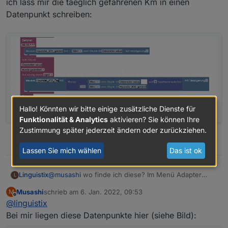
ich lass mir die taeglich gefahrenen Km in einen
JSON wäre denkbar oder den entsprechenden node
Datenpunkt schreiben:
im JSON (z.B. driveHistory) als String abspeichern,
analog zum TR-064 Adapter bei den callists. Dann mit
JS auswerten.
Hallo! Könnten wir bitte einige zusätzliche Dienste für
Funktionalität & Analytics
aktivieren? Sie können Ihre
Zustimmung später jederzeit ändern oder zurückziehen.
0
Lassen Sie mich wählen
Das ist ok
Linguistix
@
musashi
wo finde ich diese? Im Menü Adapter
L
habe ich sie nicht drinnen.
Musashi
schrieb am
6. Jan. 2022, 09:53
M
zuletzt editiert von
Offline
@
linguistix
Bei mir liegen diese Datenpunkte hier (siehe Bild):