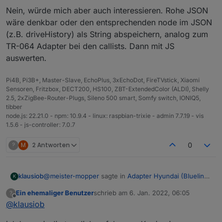
Nein, würde mich aber auch interessieren. Rohe JSON
wäre denkbar oder den entsprechenden node im JSON
(z.B. driveHistory) als String abspeichern, analog zum
TR-064 Adapter bei den callists. Dann mit JS
auswerten.
Pi4B, Pi3B+, Master-Slave, EchoPlus, 3xEchoDot, FireTVstick, Xiaomi
Sensoren, Fritzbox, DECT200, HS100, ZBT-ExtendedColor (ALDI), Shelly
2.5, 2xZigBee-Router-Plugs, Sileno 500 smart, Somfy switch, IONIQ5,
tibber
node.js: 22.21.0 - npm: 10.9.4 - linux: raspbian-trixie - admin 7.7.19 - vis
1.5.6 - js-controller: 7.0.7
?
M
2 Antworten
0
@
meister-mopper
sagte in
Adapter Hyundai (Bluelink)
klausiob
K
oder KIA (UVO)
:
Ein ehemaliger Benutzer
schrieb am
6. Jan. 2022, 06:05
?
zuletzt editiert von
Offline
@
klausiob
Hat jemand schon einen Weg gefunden, die
täglich gefahrenen Kilometer und die täglich
Nein, würde mich aber auch interessieren. Rohe
verbrauchte Energie zu visualisieren?