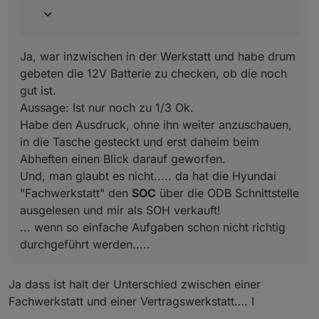
Und, man glaubt es nicht..... da hat die Hyundai
"Fachwerkstatt" den
SOC
über die ODB Schnittstelle
ausgelesen und mir als SOH verkauft!
... wenn so einfache Aufgaben schon nicht richtig
Ja, war inzwischen in der Werkstatt und habe drum
durchgeführt werden.....
gebeten die 12V Batterie zu checken, ob die noch
gut ist.
Aussage: Ist nur noch zu 1/3 Ok.
Habe den Ausdruck, ohne ihn weiter anzuschauen,
in die Tasche gesteckt und erst daheim beim
Abheften einen Blick darauf geworfen.
Und, man glaubt es nicht..... da hat die Hyundai
"Fachwerkstatt" den
SOC
über die ODB Schnittstelle
ausgelesen und mir als SOH verkauft!
... wenn so einfache Aufgaben schon nicht richtig
durchgeführt werden.....
Ja dass ist halt der Unterschied zwischen einer
Fachwerkstatt und einer Vertragswerkstatt…. I