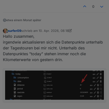
0
etwa einem Monat später
surfer09
schrieb am
10. Apr. 2026, 08:18
zuletzt editiert von surfer09
4. Okt. 2026, 10:19
Offline
Hallo zusammen,
irgendwie aktualisieren sich die Datenpunkte unterhalb
der Tagestouren bei mir nicht. Unterhalb des
Datenpunktes "today" stehen immer noch die
Kilometerwerte von gestern drin.