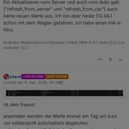
Ein Aktualisieren vom Server und auch vom Auto gab
("refresh_from_server" und "refresh_from_car") auch
keine neuen Werte aus. Ich bin aber heute (10.04.)
schon mit dem Wagen gefahren. Ich habe einen KIA e-
Niro.
IO-Broker Master/Slave auf Windows 11 64bit, NPM 10.9.7, Node 22.22.2 js-
controller 7.0.7
0
arteck
DEVELOPER
MOST ACTIVE
Offline
schrieb am
11. Apr. 2026, 05:29
zuletzt editiert von arteck
4. Nov. 2026, 07:31
ist dein freund
ansonsten werden die Werte einmal am Tag um kurz
vor mitternacht automatisch abgerufen.