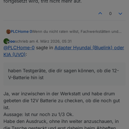
fortgesetzt wird, tritt nicht mehr auf.
0
PLCHome 0
Wenn du nicht raten willst, Fachwerkstätten und
Ersatzteilhändler wie z. B. ATU haben Testgeräte,
joo
schrieb am
4. März 2026, 05:31
J
die dir sagen können, ob die 12-V-Batterie hin ist.
zuletzt editiert von
Offline
@
PLCHome-0
sagte in
Adapter Hyundai (Bluelink) oder
Manche geben dir auch den SOH der Batterie an.
Wie gesagt, Fachwerkstätten, bei
KIA (UVO)
:
Vertragswerkstätten habe ich festgestellt, dass
manchmal die Fachlichkeit fehlt.
haben Testgeräte, die dir sagen können, ob die 12-
V-Batterie hin ist
Ja, war inzwischen in der Werkstatt und habe drum
gebeten die 12V Batterie zu checken, ob die noch gut
ist.
Aussage: Ist nur noch zu 1/3 Ok.
Habe den Ausdruck, ohne ihn weiter anzuschauen, in
die Tasche gesteckt und erst daheim beim Abheften