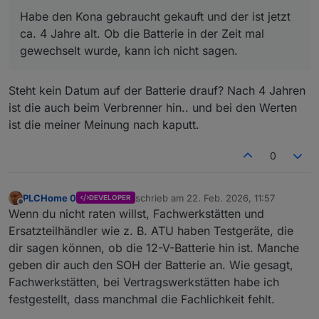
kann ich nicht sagen.
Habe den Kona gebraucht gekauft und der ist jetzt
ca. 4 Jahre alt. Ob die Batterie in der Zeit mal
gewechselt wurde, kann ich nicht sagen.
Steht kein Datum auf der Batterie drauf? Nach 4 Jahren
ist die auch beim Verbrenner hin.. und bei den Werten
ist die meiner Meinung nach kaputt.
0
PLCHome 0
schrieb am
22. Feb. 2026, 11:57
DEVELOPER
zuletzt editiert von
Offline
Wenn du nicht raten willst, Fachwerkstätten und
Ersatzteilhändler wie z. B. ATU haben Testgeräte, die
dir sagen können, ob die 12-V-Batterie hin ist. Manche
geben dir auch den SOH der Batterie an. Wie gesagt,
Fachwerkstätten, bei Vertragswerkstätten habe ich
festgestellt, dass manchmal die Fachlichkeit fehlt.