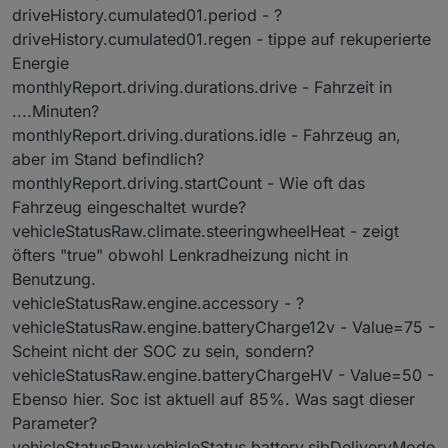
driveHistory.cumulated01.period - ?
driveHistory.cumulated01.regen - tippe auf rekuperierte
Energie
monthlyReport.driving.durations.drive - Fahrzeit in
....Minuten?
monthlyReport.driving.durations.idle - Fahrzeug an,
aber im Stand befindlich?
monthlyReport.driving.startCount - Wie oft das
Fahrzeug eingeschaltet wurde?
vehicleStatusRaw.climate.steeringwheelHeat - zeigt
öfters "true" obwohl Lenkradheizung nicht in
Benutzung.
vehicleStatusRaw.engine.accessory - ?
vehicleStatusRaw.engine.batteryCharge12v - Value=75 -
Scheint nicht der SOC zu sein, sondern?
vehicleStatusRaw.engine.batteryChargeHV - Value=50 -
Ebenso hier. Soc ist aktuell auf 85%. Was sagt dieser
Parameter?
vehicleStatusRaw.vehicleStatus.battery.sjbDeliveryMode