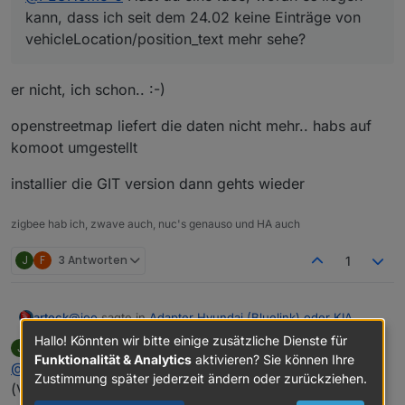
kann, dass ich seit dem 24.02 keine Einträge von
vehicleLocation/position_text mehr sehe?
er nicht, ich schon.. :-)
openstreetmap liefert die daten nicht mehr.. habs auf
komoot umgestellt
installier die GIT version dann gehts wieder
zigbee hab ich, zwave auch, nuc's genauso und HA auch
J
F
3 Antworten
1
@
joo
sagte in
Adapter Hyundai (Bluelink) oder KIA
arteck
(UVO)
:
Hallo! Könnten wir bitte einige zusätzliche Dienste für
joo
schrieb am
5. März 2026, 06:08
J
zuletzt editiert von
Funktionalität & Analytics
aktivieren? Sie können Ihre
Offline
@
arteck
Nach anfänglicher Verwirrung
@
PLCHome-0
Hast du eine Idee, woran es liegen
Zustimmung später jederzeit ändern oder zurückziehen.
kann, dass ich seit dem 24.02 keine Einträge von
(Versionsnummer die Gleiche wie vorher und auch in
er nicht, ich schon.. :-)
vehicleLocation/position_text mehr sehe?