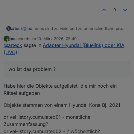
0
@
joo
ne es sind zu viele und zu unterschiedliche pro
arteck
Fahrzeug, wo ist das problem ?
joo
schrieb am
10. März 2026, 05:40
J
@
fichte_112
es gibt viele möglichkeiten ich bevorzuge
zuletzt editiert von
Offline
@
arteck
sagte in
Adapter Hyundai (Bluelink) oder KIA
die wo man sich nicht unbedingt anmelden muss
(UVO)
:
wo ist das problem ?
Habe hier die Objekte aufgelistet, die mir noch ein
Rätsel aufgeben
Objekte stammen von einem Hyundai Kona Bj. 2021
driveHistory.cumulated01 - monatliche
Zusammenfassung?
driveHistory.cumulated02 - ? wöchentlich?