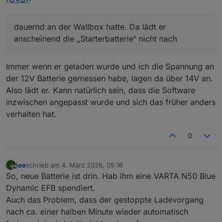
Hab damals die Batterie gewechselt. War aber eigentlich
überflüssig. Die Starterbattterie muß ja keinen Anlasser
betätigen. Bei mir zeigt der Adapter im Winter immer
dauernd an der Wallbox hatte. Da lädt er
Warnungen an, daß die (neue) Batterie nur 63% hat. Das
anscheinend die „Starterbatterie“ nicht nach
hat aber nie irgendwelche Auswirkungen gehabt. Bin auch
bei -10 C losgefahren.
Immer wenn er geladen wurde und ich die Spannung an
der 12V Batterie gemessen habe, lagen da über 14V an.
Also lädt er. Kann natürlich sein, dass die Software
inzwischen angepasst wurde und sich das früher anders
verhalten hat.
0
joo
schrieb am
4. März 2026, 05:16
J
zuletzt editiert von
Offline
So, neue Batterie ist drin. Hab ihm eine VARTA N50 Blue
Dynamic EFB spendiert.
Auch das Problem, dass der gestoppte Ladevorgang
nach ca. einer halben Minute wieder automatisch