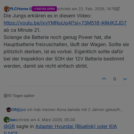
PLCHome 0
schrieb am
22. Feb. 2026, 14:15
DEVELOPER
zuletzt editiert von PLCHome 0
Offline
Die Jungs erklären es in diesem Video:
https://youtu.be/jxyYMNuUq4I?si=73M518-ARkIKZJD7
ab ca Minute 21.
Solange die Batterie noch genug Power hat, die
Hauptbatterie freizuschalten, läuft der Wagen. Sollte sie
plötzlich sterben, ist es vorbei. Eigentlich sollte dafür
bei der Inspektion der SOH der 12V Batterie bestimmt
werden, damit sie nicht einfach stirbt.
0
10 Tagen später
GR
@
joo
ich hab meinen Kona damals mit 2 Jahren gekauft
und bin dann wirklich mal stehengeblieben. Aber das war -
joo
schrieb am
4. März 2026, 05:00
J
laut meiner Werkstatt - daran gelegen, daß ich das Auto
zuletzt editiert von
Offline
@
GR
sagte in
Adapter Hyundai (Bluelink) oder KIA
dauernd an der Wallbox hatte. Da lädt er anscheinend die
„Starterbatterie“ nicht nach.
(UVO)
: