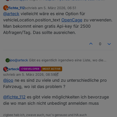
(UVO)
:
fichte_112
schrieb am
5. März 2026, 06:51
F
zuletzt editiert von
Offline
@
arteck
vielleicht wäre es eine Option für
@
PLCHome-0
Hast du eine Idee, woran es liegen
kann, dass ich seit dem 24.02 keine Einträge von
vehicleLocation.position_text
OpenCage
zu verwenden.
er nicht, ich schon.. :-)
vehicleLocation/position_text mehr sehe?
Man bekommt einen gratis Api-key für 2500
Abfragen/Tag. Das sollte ausreichen.
openstreetmap liefert die daten nicht mehr.. habs auf
komoot umgestellt
installier die GIT version dann gehts wieder
0
joo
@
arteck
Gibt es eigentlich irgendwo eine Liste, wo die
J
Werte des Objektbaums erklärt werden? Gibt doch ein paar
arteck
DEVELOPER
MOST ACTIVE
Werte, bei denen ich keine Idee habe, was sie bedeuten.
Offline
schrieb am
5. März 2026, 08:59
zuletzt editiert von arteck
3. Mai 2026, 10:08
@
joo
ne es sind zu viele und zu unterschiedliche pro
Fahrzeug, wo ist das problem ?
@
fichte_112
es gibt viele möglichkeiten ich bevorzuge
die wo man sich nicht unbedingt anmelden muss
zigbee hab ich, zwave auch, nuc's genauso und HA auch