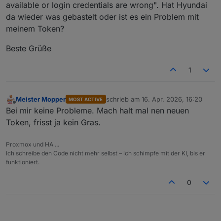
available or login credentials are wrong". Hat Hyundai
da wieder was gebastelt oder ist es ein Problem mit
meinem Token?
Beste Grüße
1
Meister Mopper
schrieb am
16. Apr. 2026, 16:20
MOST ACTIVE
zuletzt editiert von
Offline
Bei mir keine Probleme. Mach halt mal nen neuen
Token, frisst ja kein Gras.
Proxmox und HA ...
Ich schreibe den Code nicht mehr selbst – ich schimpfe mit der KI, bis er
funktioniert.
0