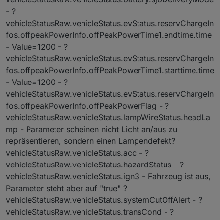
- ?
vehicleStatusRaw.vehicleStatus.evStatus.reservChargeIn
fos.offpeakPowerInfo.offPeakPowerTime1.endtime.time
- Value=1200 - ?
vehicleStatusRaw.vehicleStatus.evStatus.reservChargeIn
fos.offpeakPowerInfo.offPeakPowerTime1.starttime.time
- Value=1200 - ?
vehicleStatusRaw.vehicleStatus.evStatus.reservChargeIn
fos.offpeakPowerInfo.offPeakPowerFlag - ?
vehicleStatusRaw.vehicleStatus.lampWireStatus.headLa
mp - Parameter scheinen nicht Licht an/aus zu
repräsentieren, sondern einen Lampendefekt?
vehicleStatusRaw.vehicleStatus.acc - ?
vehicleStatusRaw.vehicleStatus.hazardStatus - ?
vehicleStatusRaw.vehicleStatus.ign3 - Fahrzeug ist aus,
Parameter steht aber auf "true" ?
vehicleStatusRaw.vehicleStatus.systemCutOffAlert - ?
vehicleStatusRaw.vehicleStatus.transCond - ?