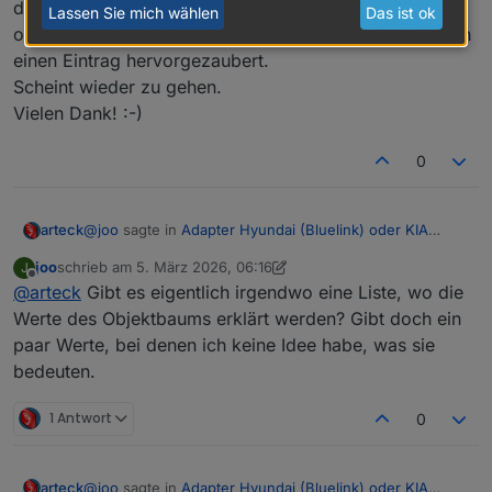
den Einstellungen steht noch "Adresse mit
Lassen Sie mich wählen
Das ist ok
openstreetmap"), hat ein Blick in den Objektbaum doch
openstreetmap liefert die daten nicht mehr.. habs auf
komoot umgestellt
einen Eintrag hervorgezaubert.
installier die GIT version dann gehts wieder
Scheint wieder zu gehen.
Vielen Dank! :-)
0
@
joo
sagte in
Adapter Hyundai (Bluelink) oder KIA
arteck
(UVO)
:
joo
schrieb am
5. März 2026, 06:16
J
zuletzt editiert von joo
3. Mai 2026, 07:16
Offline
@
arteck
Gibt es eigentlich irgendwo eine Liste, wo die
@
PLCHome-0
Hast du eine Idee, woran es liegen
kann, dass ich seit dem 24.02 keine Einträge von
Werte des Objektbaums erklärt werden? Gibt doch ein
er nicht, ich schon.. :-)
vehicleLocation/position_text mehr sehe?
paar Werte, bei denen ich keine Idee habe, was sie
bedeuten.
openstreetmap liefert die daten nicht mehr.. habs auf
komoot umgestellt
installier die GIT version dann gehts wieder
1 Antwort
0
@
joo
sagte in
Adapter Hyundai (Bluelink) oder KIA
arteck