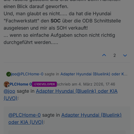
einen Blick darauf geworfen.
Und, man glaubt es nicht..... da hat die Hyundai
"Fachwerkstatt" den
SOC
über die ODB Schnittstelle
ausgelesen und mir als SOH verkauft!
... wenn so einfache Aufgaben schon nicht richtig
durchgeführt werden.....
2
@
PLCHome-0
sagte in
Adapter Hyundai (Bluelink) oder KIA
joo
J
(UVO)
:
PLCHome 0
schrieb am
4. März 2026, 17:46
DEVELOPER
zuletzt editiert von
Offline
haben Testgeräte, die dir sagen können, ob die 12-V-
@
joo
sagte in
Adapter Hyundai (Bluelink) oder KIA
Batterie hin ist
(UVO)
:
Ja, war inzwischen in der Werkstatt und habe drum
gebeten die 12V Batterie zu checken, ob die noch gut ist.
Aussage: Ist nur noch zu 1/3 Ok.
@
PLCHome-0
sagte in
Adapter Hyundai (Bluelink)
Habe den Ausdruck, ohne ihn weiter anzuschauen, in die
oder KIA (UVO)
:
Tasche gesteckt und erst daheim beim Abheften einen
Blick darauf geworfen.