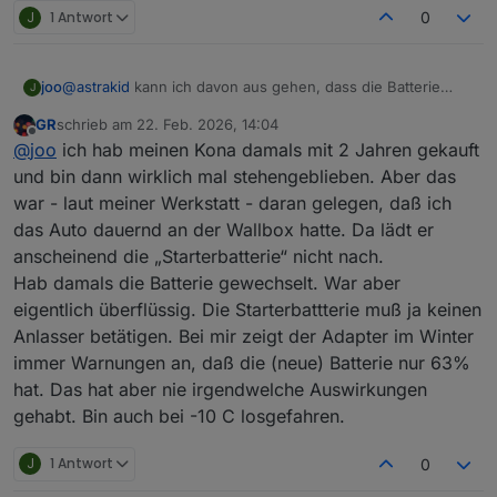
J
1 Antwort
0
joo
@
astrakid
kann ich davon aus gehen, dass die Batterie
J
schwächelt, wenn sie nicht über 77% kommt? Die Werte
GR
schrieb am
22. Feb. 2026, 14:04
liegen bei mir zwischen 61% und 77%. Sieht bei dir ja
zuletzt editiert von
Offline
@
joo
ich hab meinen Kona damals mit 2 Jahren gekauft
deutlich besser aus. Bei 65% hatte ich 11,9V gemessen.
Habe den Kona gebraucht gekauft und der ist jetzt ca. 4
und bin dann wirklich mal stehengeblieben. Aber das
Jahre alt. Ob die Batterie in der Zeit mal gewechselt wurde,
war - laut meiner Werkstatt - daran gelegen, daß ich
kann ich nicht sagen.
das Auto dauernd an der Wallbox hatte. Da lädt er
anscheinend die „Starterbatterie“ nicht nach.
Hab damals die Batterie gewechselt. War aber
eigentlich überflüssig. Die Starterbattterie muß ja keinen
Anlasser betätigen. Bei mir zeigt der Adapter im Winter
immer Warnungen an, daß die (neue) Batterie nur 63%
hat. Das hat aber nie irgendwelche Auswirkungen
gehabt. Bin auch bei -10 C losgefahren.
J
1 Antwort
0