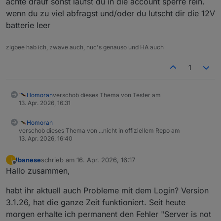
achte drauf sonst läufst du in die account sperre rein.
wenn du zu viel abfragst und/oder du lutscht dir die 12V
batterie leer
zigbee hab ich, zwave auch, nuc's genauso und HA auch
1
Homoran
verschob dieses Thema von Tester am
13. Apr. 2026, 16:31
Homoran
verschob dieses Thema von ...nicht in offiziellem Repo am
13. Apr. 2026, 16:40
Ibanese
schrieb am
16. Apr. 2026, 16:17
I
zuletzt editiert von
Offline
Hallo zusammen,
habt ihr aktuell auch Probleme mit dem Login? Version
3.1.26, hat die ganze Zeit funktioniert. Seit heute
morgen erhalte ich permanent den Fehler "Server is not