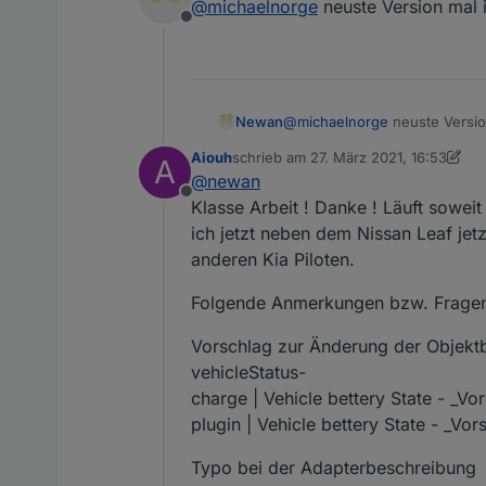
@
michaelnorge
neuste Version mal i
Offline
Newan
@
michaelnorge
neuste Version
Aiouh
schrieb am
27. März 2021, 16:53
A
zuletzt editiert von Aiouh
@
newan
Offline
Klasse Arbeit ! Danke ! Läuft sowe
ich jetzt neben dem Nissan Leaf jet
anderen Kia Piloten.
Folgende Anmerkungen bzw. Frage
Vorschlag zur Änderung der Objekt
vehicleStatus-
charge | Vehicle bettery State - _Vo
plugin | Vehicle bettery State - _Vo
Typo bei der Adapterbeschreibung