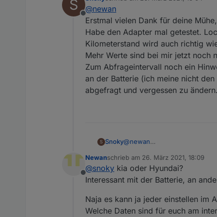
S
nachdem unter
https://githu
zuletzt editiert von
@
newan
der Sache einmal angenomme
Offline
Ich selber besitze kein Auto von Hyundai
Erstmal vielen Dank für deine Mühe,
müsstet ihr mehr testen ;-)
Habe den Adapter mal getestet. Lock
Pre-Alpha zum testen:
Kilometerstand wird auch richtig w
https://github.com/Newan/ioB
Mehr Werte sind bei mir jetzt noch n
Freue mich auf Feedback!
Zum Abfrageintervall noch ein Hinwe
an der Batterie (ich meine nicht d
abgefragt und vergessen zu ändern.
Snoky
@
newan
S
Erstmal vielen Dank für deine 
Newan
schrieb am
26. März 2021, 18:09
Habe den Adapter mal getestet.
zuletzt editiert von
@
snoky
kia oder Hyundai?
wird auch richtig wiedergegeb
Offline
Interessant mit der Batterie, an an
Mehr Werte sind bei mir jetzt 
Zum Abfrageintervall noch ein 
Batterie (ich meine nicht den
Naja es kann ja jeder einstellen im
vergessen zu ändern. Über Nac
Welche Daten sind für euch am inte