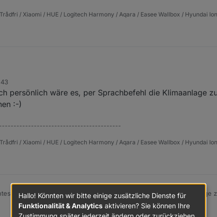
Trådfri / Xiaomi / HUE / Logitech Harmony / Aqara / Easee Wallbox / Hyundai Ion
 an anderen Stellen heißt es Max 200 Anfragen pro Tag.
:43
len im Adapter wieviele Anfragen pro Tag gestellt werden.
ch persönlich wäre es, per Sprachbefehl die Klimaanlage zu
m interessantesten, dann kommen die mit prio!
en :-)
------------------------------------------
Trådfri / Xiaomi / HUE / Logitech Harmony / Aqara / Easee Wallbox / Hyundai Ion
testen für mich persönlich wäre es, per Sprachbefehl die Klimaanlage 
Hallo! Könnten wir bitte einige zusätzliche Dienste für
ragen zu können :-)
Funktionalität & Analytics
aktivieren? Sie können Ihre
Zustimmung später jederzeit ändern oder zurückziehen.