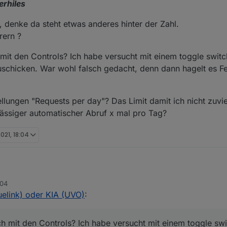
erhiles
, denke da steht etwas anderes hinter der Zahl.
rern ?
mit den Controls? Ich habe versucht mit einem toggle switch
zuschicken. War wohl falsch gedacht, denn dann hagelt es 
llungen "Requests per day"? Das Limit damit ich nicht zuvi
ässiger automatischer Abruf x mal pro Tag?
021, 18:04
soweit gut bei mir. Bin echt happy, dass Du Dich um meinen Request kümm
:04
ch den Kia im ioBroker habe. Hoffe natürlich auch auf reges Interesse 
ragen:
uelink) oder KIA (UVO)
:
bjektbeschreibungen (nur Kosmetik)
h mit den Controls? Ich habe versucht mit einem toggle swi
- _Vorschlag: "vehicle charging"
bung