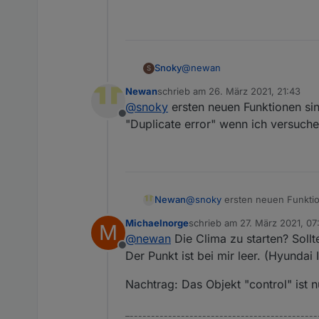
@
newan
Snoky
S
Newan
schrieb am
26. März 2021, 21:43
Kia eNiro hab ich.
zuletzt editiert von
@
snoky
ersten neuen Funktionen sin
Für mich und sicher für alle a
Offline
einbinden möchte.
Gruß
"Duplicate error" wenn ich versuche
Gibt es eine Möglichkeit rau
kann?
Ich denke da so an Vorklimati
geht ja nicht mal über die App
es den Kilometerstand dort auc
Newan
@
snoky
ersten neuen Funktion
error" wenn ich versuche die 
Michaelnorge
schrieb am
27. März 2021, 07
M
zuletzt editiert von Michaeln
@
newan
Die Clima zu starten? Sollte
Offline
Der Punkt ist bei mir leer. (Hyundai I
Nachtrag: Das Objekt "control" ist n
–--------------------------------------------