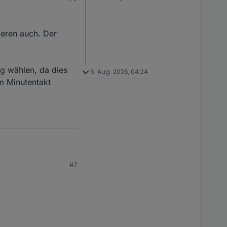
t wurde, habe ich mich
ieren auch. Der
ng wählen, da dies
6. Aug. 2026, 04:24
m Minutentakt
#7
uch. Der Kilometerstand
en, da dies an der
 abgefragt und