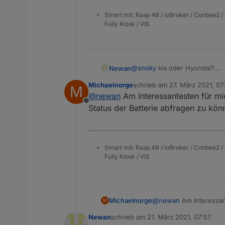
Smart mit: Rasp 4B / ioBroker / Conbee2 / 
Fully Kiosk / VIS
@
snoky
kia oder Hyundai?
Newan
Interessant mit der Batterie,
Michaelnorge
schrieb am
27. März 2021, 07
M
Naja es kann ja jeder einstel
zuletzt editiert von
@
newan
Am Interessantesten für mi
Welche Daten sind für euch a
Offline
Gruß
Status der Batterie abfragen zu könn
–--------------------------------------------
Smart mit: Rasp 4B / ioBroker / Conbee2 / 
Fully Kiosk / VIS
Michaelnorge
@
newan
Am Interessan
M
Status der Batterie abf
Newan
schrieb am
27. März 2021, 07:57
zuletzt editiert von