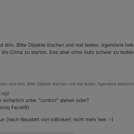
d drin. Bitte Objekte löschen und mal testen. Irgendwie be
nderen auch ist der SoC der interessanteste Wert beim Elektro, da man ja
 die Clima zu starten. Das aber ohne Auto schwer zu testen
s zu bekommen, welche Daten man über die API bekommen kann und was 
sierung im Sommer und im Winter, wenn man die Innentemperatur ausles
, daher denke ich mal wird dieser Wert wahrscheinlich auch nicht über
h nicht gibt und den hast du ja schon im Adapter
en sind drin. Bitte Objekte löschen und mal testen. Irgendwie bekomme
Clima zu starten. Das aber ohne Auto schwer zu testen!
:36
orge
 sicherlich unter "control" stehen oder?
oniq Facelift)
un (nach Neustart von ioBroker) nicht mehr leer :-)
------------------------------------------