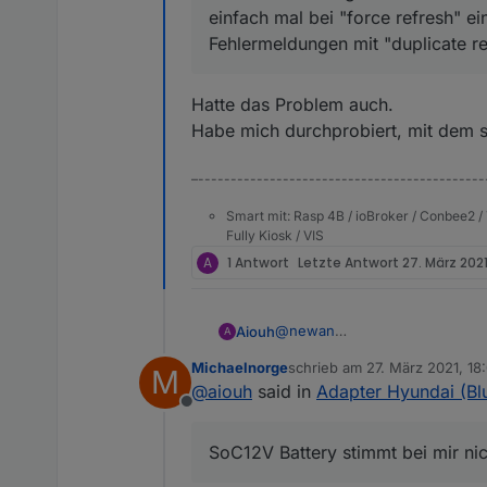
einfach mal bei "force refresh" e
plugin | Vehicle bettery State 
Adapter to control Hyundai or 
SoC12V Battery stimmt bei mir 
Fehlermeldungen mit "duplicate re
Wie ist das bei den anderen Ki
Und noch ne Frage: Wie arbeite
"force refresh" ein true abzus
Hatte das Problem auch.
request".
Was genau ist bei den Adaptere
Habe mich durchprobiert, mit dem sim
absetze, oder ein regelmässige
–--------------------------------------------
Smart mit: Rasp 4B / ioBroker / Conbee2 / 
Fully Kiosk / VIS
A
1 Antwort
Letzte Antwort
27. März 2021
@
newan
Aiouh
A
Klasse Arbeit ! Danke ! Läuft 
Michaelnorge
schrieb am
27. März 2021, 18
M
neben dem Nissan Leaf jetzt au
Folgende Anmerkungen bzw. F
zuletzt editiert von
@
aiouh
said in
Adapter Hyundai (Bl
Piloten.
Offline
Vorschlag zur Änderung der O
vehicleStatus-
SoC12V Battery stimmt bei mir nic
charge | Vehicle bettery State 
Typo bei der Adapterbeschrei
plugin | Vehicle bettery State 
Adapter to control Hyundai or 