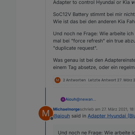
Adapter to control Hyundai or Kia
v
SoC12V Battery stimmt bei mir nicht
Wie ist das bei den anderen Kia Fah
Und noch ne Frage: Wie arbeite ich 
mal bei "force refresh" ein true ab
"duplicate request".
Was genau ist bei den Adaptereinste
einem Tag absetze, oder ein regelm
M
2 Antworten
Letzte Antwort
27. März 2
@
newan
Aiouh
A
Klasse Arbeit ! Danke ! Läuft 
Michaelnorge
schrieb am
27. März 2021, 18
M
neben dem Nissan Leaf jetzt au
Folgende Anmerkungen bzw. F
zuletzt editiert von
@
aiouh
said in
Adapter Hyundai (Bl
Piloten.
Offline
Vorschlag zur Änderung der O
vehicleStatus-
Und noch ne Frage: Wie arbeite ic
charge | Vehicle bettery State 
Typo bei der Adapterbeschrei