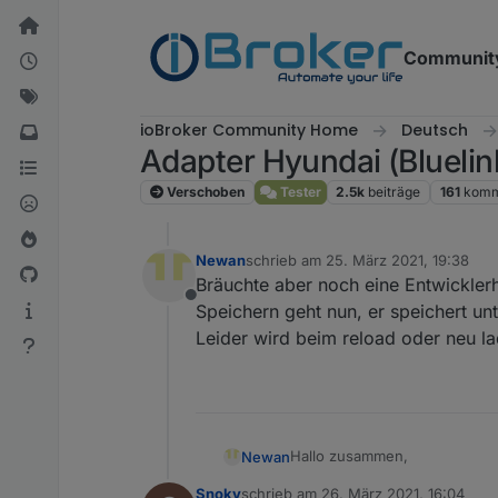
Weiter zum Inhalt
Communit
ioBroker Community Home
Deutsch
Adapter Hyundai (Bluelin
Verschoben
Tester
2.5k
beiträge
161
komm
Newan
schrieb am
25. März 2021, 19:38
zuletzt editiert von
Bräuchte aber noch eine Entwickler
Offline
Speichern geht nun, er speichert un
Leider wird beim reload oder neu la
Hallo zusammen,
Newan
Snoky
schrieb am
26. März 2021, 16:04