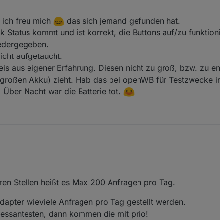
b.com/ioBroker/AdapterRequests/issues/403
ein Adapter Request gestell
n.
 oder Kia und ein User hat mir Zugangsdaten zur Verfügung gestellt hat. Somit
 ich freu mich
das sich jemand gefunden hat.
 Status kommt und ist korrekt, die Buttons auf/zu funktion
iedergegeben.
roker.bluelink
icht aufgetaucht.
is aus eigener Erfahrung. Diesen nicht zu groß, bzw. zu e
en großen Akku) zieht. Hab das bei openWB für Testzwecke i
 Über Nacht war die Batterie tot.
Mühe, ich freu mich
das sich jemand gefunden hat.
 Lock Status kommt und ist korrekt, die Buttons auf/zu funktionieren a
en.
deren Stellen heißt es Max 200 Anfragen pro Tag.
noch nicht aufgetaucht.
Hinweis aus eigener Erfahrung. Diesen nicht zu groß, bzw. zu eng wähl
 großen Akku) zieht. Hab das bei openWB für Testzwecke im Minutentakt
 Adapter wieviele Anfragen pro Tag gestellt werden.
ht war die Batterie tot.
ressantesten, dann kommen die mit prio!