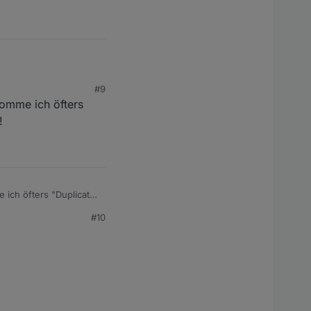
#9
komme ich öfters
 die Ladeinfrastruktur
!
man alles steuern
en könnte. Aber das
 die API kommen. Wobei
 ich öfters "Duplicate
#10