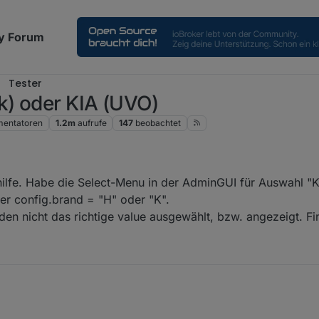
y Forum
Tester
k) oder KIA (UVO)
entatoren
1.2m
aufrufe
147
beobachtet
hilfe. Habe die Select-Menu in der AdminGUI für Auswahl "K
ter config.brand = "H" oder "K".
den nicht das richtige value ausgewählt, bzw. angezeigt. Fi