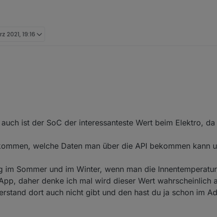
rz 2021, 19:16
 an anderen Stellen heißt es Max 200 Anfragen pro Tag.
len im Adapter wieviele Anfragen pro Tag gestellt werden.
m interessantesten, dann kommen die mit prio!
 auch ist der SoC der interessanteste Wert beim Elektro, da
bekommen, welche Daten man über die API bekommen kann u
ng im Sommer und im Winter, wenn man die Innentemperatur
 App, daher denke ich mal wird dieser Wert wahrscheinlich a
stand dort auch nicht gibt und den hast du ja schon im A