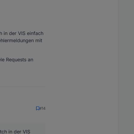
 in der VIS einfach
Fehlermeldungen mit
ele Requests an
erst und ich jetzt
#14
von anderen Kia
tch in der VIS