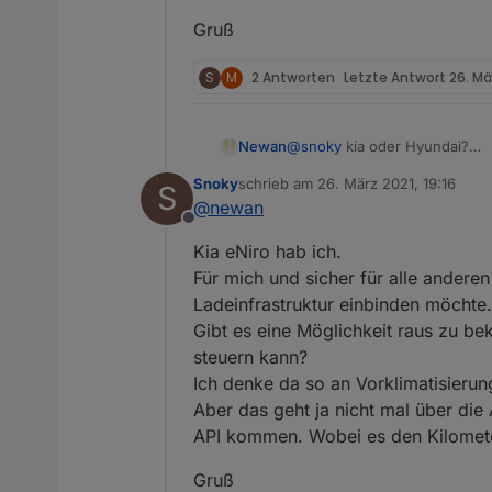
Gruß
S
M
2 Antworten
Letzte Antwort
26. Mä
@
snoky
kia oder Hyundai?
Newan
Interessant mit der Batterie,
Snoky
schrieb am
26. März 2021, 19:16
S
Naja es kann ja jeder einstel
zuletzt editiert von
@
newan
Welche Daten sind für euch a
Offline
Gruß
Kia eNiro hab ich.
Für mich und sicher für alle anderen
Ladeinfrastruktur einbinden möchte.
Gibt es eine Möglichkeit raus zu 
steuern kann?
Ich denke da so an Vorklimatisieru
Aber das geht ja nicht mal über die
API kommen. Wobei es den Kilometer
Gruß