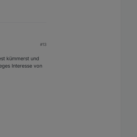
#13
uest kümmerst und
reges Interesse von