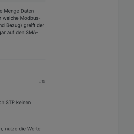
de Menge Daten
on welche Modbus-
nd Bezug) greift der
gar auf den SMA-
#15
ch STP keinen
nge Daten auslesen -
s-Register der
t der WR (genau wie
Adapter verzichten.
, nutze die Werte