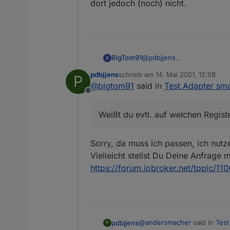
dort jedoch (noch) nicht.
@
pdbjjens
BigTom91
B
Leicht OT: Ich suche noch
pdbjjens
schrieb am
14. Mai 2021, 12:58
P
erkennen. Mit 41255 bekom
Ansonsten nutze ich aktue
zuletzt editiert von
@
bigtom91
said in
Test Adapter sma
Weißt du evtl. auf welchen 
jedoch (noch) nicht.
Offline
Weißt du evtl. auf welchen Registe
Sorry, da muss ich passen, ich nut
Vielleicht stellst Du Deine Anfrage m
https://forum.iobroker.net/topic/11
@
andersmacher
said in
Test
pdbjjens
P