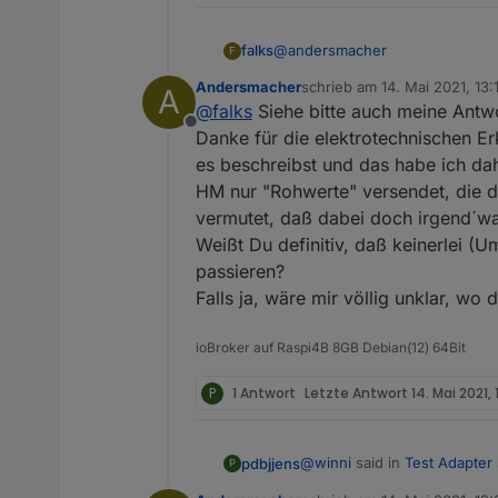
@
andersmacher
falks
F
Andersmacher
schrieb am
14. Mai 2021, 13:
A
Mach doch mal genau so, wie
zuletzt editiert von
@
falks
Siehe bitte auch meine Antw
gibt und die Werte sind absolut 
Offline
Die Zähler werden übrigens nic
Danke für die elektrotechnischen Er
dort gezeigten Werte sind die S
es beschreibst und das habe ich dah
ausgeschlossen.
Es scheint auch Missverständnis
HM nur "Rohwerte" versendet, die d
das, was ins Netz eingespeist wi
vermutet, daß dabei doch irgend´was
Diese Werte sind nicht zu verw
Netzanschlusspunkt "rein" oder "r
Weißt Du definitiv, daß keinerlei 
Erzeugung 3000 W und dein Hau
Wenn du den aktuellen Verbrauc
passieren?
keine PV-Erzeugung (weil's dunk
Falls ja, wäre mir völlig unklar, w
500 W (wie aktuell bei mir wege
Falk
pregard ist aber nur 500 W, wei
ioBroker auf Raspi4B 8GB Debian(12) 64Bit
P
1 Antwort
Letzte Antwort
14. Mai 2021,
@
winni
said in
Test Adapter
pdbjjens
P