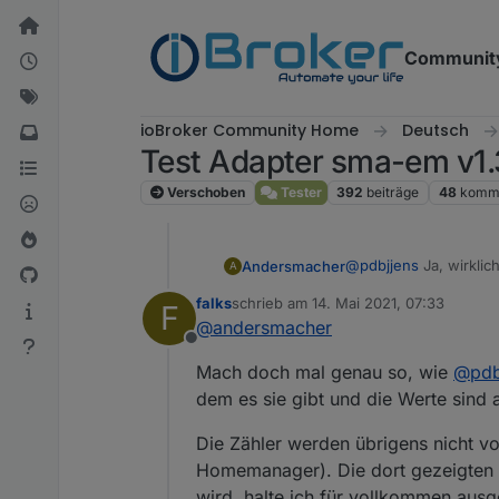
Weiter zum Inhalt
Communit
ioBroker Community Home
Deutsch
Test Adapter sma-em v1.3
Verschoben
Tester
392
beiträge
48
komme
@
pdbjjens
Ja, wirklic
Andersmacher
A
falks
schrieb am
14. Mai 2021, 07:33
F
Wenn ich die Werte der
zuletzt editiert von
@
andersmacher
Kannst Du sagen, ob 
Offline
habe ich dazu nichts
Außerdem habe ich de
Mach doch mal genau so, wie
@
pdb
noch nicht ganz ok si
p1regard-Werte, die o
Wären das auch noch 
dem es sie gibt und die Werte sind 
p2regard-Werte, die 
p3regard-Werte, die 
Die Zähler werden übrigens nicht v
Die pxregard- und sur
Homemanager). Die dort gezeigten 
wird, halte ich für vollkommen aus