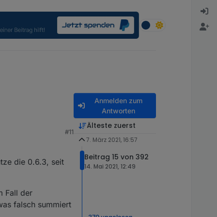
Anmelden zum
Antworten
Älteste zuerst
#11
l anzuzeigen.
7. März 2021, 16:57
en ist? Im Changelog
ür die Einzelphasen
Beitrag 15 von 392
ze die 0.6.3, seit
14. Mai 2021, 12:49
 Fall der
n und her!?!?
was falsch summiert
370 ungelesen