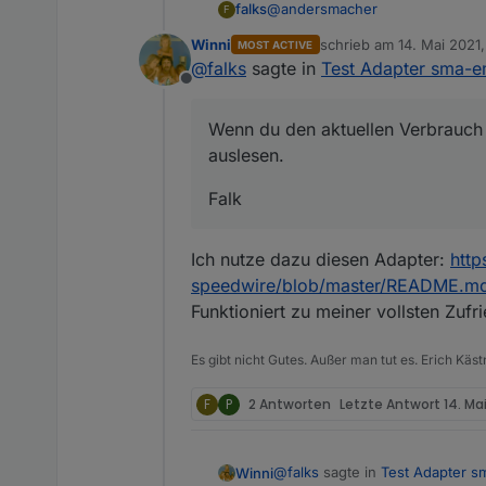
@
andersmacher
falks
F
Winni
schrieb am
14. Mai 2021,
MOST ACTIVE
Mach doch mal genau so, wie
zuletzt editiert von
@
falks
sagte in
Test Adapter sma-em
gibt und die Werte sind absolut 
Offline
Die Zähler werden übrigens nic
dort gezeigten Werte sind die S
Wenn du den aktuellen Verbrauch 
ausgeschlossen.
Es scheint auch Missverständnis
auslesen.
das, was ins Netz eingespeist wi
Diese Werte sind nicht zu verw
Netzanschlusspunkt "rein" oder "r
Falk
Erzeugung 3000 W und dein Hau
Wenn du den aktuellen Verbrauc
keine PV-Erzeugung (weil's dunk
Ich nutze dazu diesen Adapter:
http
500 W (wie aktuell bei mir wege
Falk
pregard ist aber nur 500 W, wei
speedwire/blob/master/README.m
Funktioniert zu meiner vollsten Zufri
Es gibt nicht Gutes. Außer man tut es. Erich Käst
F
P
2 Antworten
Letzte Antwort
14. Mai
@
falks
sagte in
Test Adapter s
Winni