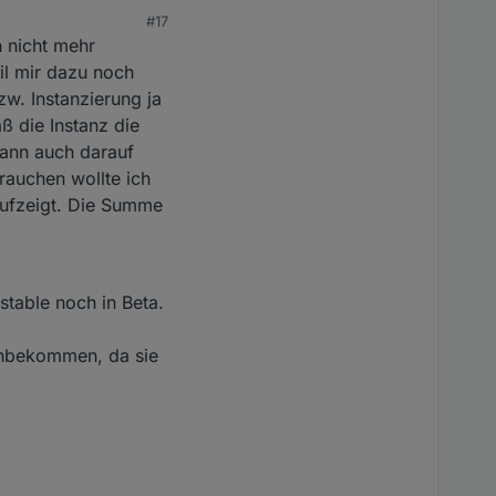
#17
h nicht mehr
il mir dazu noch
zw. Instanzierung ja
 v0.5.7 vollständig
der Config-Seite die
ß die Instanz die
dann auch darauf
en. Müsste aber auf
rauchen wollte ich
z zu kreieren. Beim
aufzeigt. Die Summe
ob noch irgend ein
stable noch in Beta.
hinbekommen, da sie