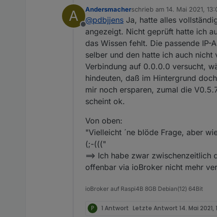
Andersmacher
schrieb am
14. Mai 2021, 13:
A
zuletzt editiert von
@
pdbjjens
Ja, hatte alles vollständ
bind EADDRINUSE 0.0.0.0
Offline
angezeigt. Nicht geprüft hatte ich 
das Wissen fehlt. Die passende IP-Ad
Also lohnen würde es sich au
deinstalliert hast und keine 
selber und den hatte ich auch nicht
Default IP und Port (239.12.
Verbindung auf 0.0.0.0 versucht, wä
Die obige Fehlermeldung bes
hindeuten, daß im Hintergrund doch
239.12.255.254:9522 binden.
mir noch ersparen, zumal die V0.5.
SMA-EM Adapter kann/darf n
Prozess läuft, der auf 239.
scheint ok.
Von oben:
"Vielleicht ´ne blöde Frage, aber w
(;-((("
==> Ich habe zwar zwischenzeitlich
offenbar via ioBroker nicht mehr ver
ioBroker auf Raspi4B 8GB Debian(12) 64Bit
P
1 Antwort
Letzte Antwort
14. Mai 2021, 