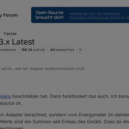
y Forum
Tester
.x Latest
ntatoren
156.2k
aufrufe
44
beobachtet
h schön, daß der Adapter weiterentwickelt wird!
 V0.5.7 richtig interpretiere, scheint p1regard um den Faktor 100 zuvie
das in der Beta V0.6.x durch das Umschreiben des Kerns bereits behob
 Separates gefunden.
n Eindruck, daß in der V0.5.7 evtl. auch andere Werte/Berechnungen f
jjens
beschrieben hat. Dann funktioniert das auch. Ich benut
nd. Ich sehe
ffenbar auf den p1surpluscounter gehen
Themen für die V0.6.x?
absolut ok.
offenbar auf den p2surpluscounter gehen
offenbar auf den p3surpluscounter gehen
om Adapter berechnet, sondern vom Energymeter (in deinem
plus-counter zählen nicht in eine Richtung, sondern springen bei mir hi
Werte sind die Summen seit Einbau des Geräts. Dass da et
geschlossen.