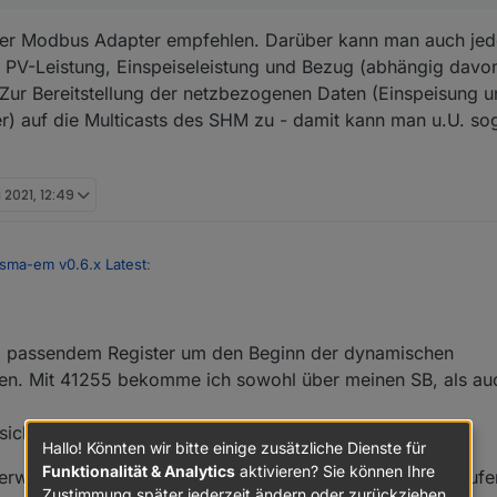
roker Modbus Adapter empfehlen. Darüber kann man auch je
e PV-Leistung, Einspeiseleistung und Bezug (abhängig dav
. Zur Bereitstellung der netzbezogenen Daten (Einspeisung u
 auf die Multicasts des SHM zu - damit kann man u.U. so
i 2021, 12:49
 sma-em v0.6.x Latest
:
apter
m passendem Register um den Beginn der dynamischen
en. Mit 41255 bekomme ich sowohl über meinen SB, als au
den iobroker Modbus Adapter empfehlen. Darüber kann man auch jede Me
-Leistung, Einspeiseleistung und Bezug (abhängig davon welche Modbu
r Bereitstellung der netzbezogenen Daten (Einspeisung und Bezug) greif
sich dies befindet?
e Multicasts des SHM zu - damit kann man u.U. sogar auf den SMA-EM-
Hallo! Könnten wir bitte einige zusätzliche Dienste für
Funktionalität & Analytics
aktivieren? Sie können Ihre
überwiegend Modbus. Habe den SMA-EM-Adapter zwar laufen
Zustimmung später jederzeit ändern oder zurückziehen.