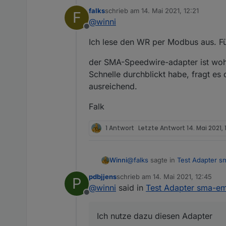
falks
schrieb am
14. Mai 2021, 12:21
F
zuletzt editiert von
@
winni
Wenn du den aktuellen Verbr
Offline
Ich nutze dazu diesen Adapter
Falk
Ich lese den WR per Modbus aus. Für
Funktioniert zu meiner vollsten
der SMA-Speedwire-adapter ist wohl
Schnelle durchblickt habe, fragt es
ausreichend.
Falk
1 Antwort
Letzte Antwort
14. Mai 2021,
@
falks
sagte in
Test Adapter s
Winni
pdbjjens
schrieb am
14. Mai 2021, 12:45
P
zuletzt editiert von
@
winni
said in
Test Adapter sma-em
Wenn du den aktuellen Verbr
Offline
Ich nutze dazu diesen Adapter
Falk
Funktioniert zu meiner vollsten
Ich nutze dazu diesen Adapter