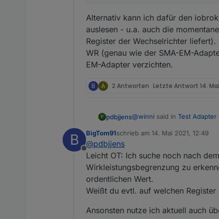
Alternativ kann ich dafür den iob
auslesen - u.a. auch die momentan
Register der Wechselrichter liefert)
WR (genau wie der SMA-EM-Adapter)
EM-Adapter verzichten.
B
A
2 Antworten
Letzte Antwort
14. Ma
@
winni
said in
Test Adapter
pdbjjens
P
BigTom91
schrieb am
14. Mai 2021, 12:49
B
zuletzt editiert von
@
pdbjjens
Ich nutze dazu diesen Ad
Offline
Leicht OT: Ich suche noch nach de
Wirkleistungsbegrenzung zu erkenn
Alternativ kann ich dafür 
u.a. auch die momentane PV
ordentlichen Wert.
Wechselrichter liefert). Zu
Weißt du evtl. auf welchen Register 
der SMA-EM-Adapter) auf di
Ansonsten nutze ich aktuell auch 