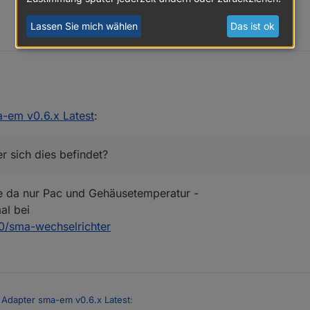
Lassen Sie mich wählen
Das ist ok
 nach dem passendem Register um den Beginn der dynamischen Wirkle
me ich sowohl über meinen SB, als auch STP keinen ordentlichen Wert.
ll auch überwiegend Modbus. Habe den SMA-EM-Adapter zwar laufen, n
-em v0.6.x Latest
:
Register sich dies befindet?
r sich dies befindet?
ze da nur Pac und Gehäusetemperatur -
al bei
00/sma-wechselrichter
 Adapter sma-em v0.6.x Latest
: