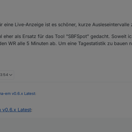
auch und die PV-Erzeugung haben willst, musst du zusätzlich den Wech
:
https://github.com/AttackStrawbery/ioBroker.sma-speedwire/blob/ma
 eine Live-Anzeige ist es schöner, kurze Ausleseintervalle
 Zufriedenheit.
 eher als Ersatz für das Tool "SBFSpot" gedacht. Soweit ic
 den WR alle 5 Minuten ab. Um eine Tagestatistik zu bauen 
 13:54
ma-em v0.6.x Latest
:
 v0.6.x Latest
:
auch und die PV-Erzeugung haben willst, musst du zusätzlich den Wech
:
https://github.com/AttackStrawbery/ioBroker.sma-speedwire/blob/ma
 Zufriedenheit.