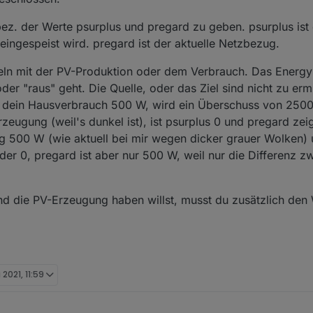
ez. der Werte psurplus und pregard zu geben. psurplus ist 
eingespeist wird. pregard ist der aktuelle Netzbezug.
eln mit der PV-Produktion oder dem Verbrauch. Das Energym
r "raus" geht. Die Quelle, oder das Ziel sind nicht zu ermit
 dein Hausverbrauch 500 W, wird ein Überschuss von 250
zeugung (weil's dunkel ist), ist psurplus 0 und pregard zeig
g 500 W (wie aktuell bei mir wegen dicker grauer Wolken)
eder 0, pregard ist aber nur 500 W, weil nur die Differenz 
d die PV-Erzeugung haben willst, musst du zusätzlich den 
 2021, 11:59