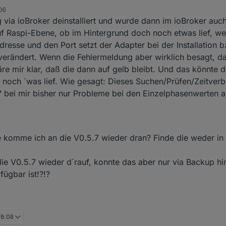
06
ig via ioBroker deinstalliert und wurde dann im ioBroker auc
:9522"
auf Raspi-Ebene, ob im Hintergrund doch noch etwas lief, we
resse und den Port setzt der Adapter bei der Installation b
f jeden Fall, es nochmal zu probieren. Ich gehe davon aus, dass Du die
Instanz davon mehr läuft. Dann die v0.6.3 sauber neu installiert und auf 
 verändert. Wenn die Fehlermeldung aber wirklich besagt, da
255.254:9522) nicht verändert hast.
re mir klar, daß die dann auf gelb bleibt. Und das könnte 
agt ja, dass der Adapter versucht sich auf IP 0.0.0.0 Port 9522 zu bind
 noch ´was lief. Wie gesagt: Dieses Suchen/Prüfen/Zeitverb
 Bei mir kommt so eine Meldung, wenn ich versuche eine zweite Instan
7 bei mir bisher nur Probleme bei den Einzelphasenwerten 
ur eine Instanz (sma-em.0) auf einem System laufen. Schau doch mal, 
12.255.254:9522 gebunden ist.
ie komme ich an die V0.5.7 wieder dran? Finde die weder in 
 die V0.5.7 wieder d´rauf, konnte das aber nur via Backup 
fügbar ist!?!?
16:08