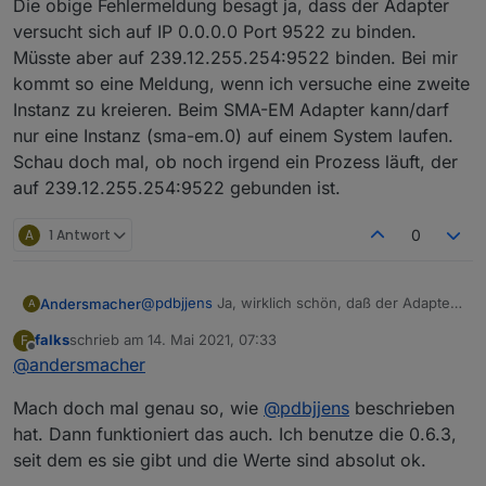
Die obige Fehlermeldung besagt ja, dass der Adapter
NPM 6.14.8
versucht sich auf IP 0.0.0.0 Port 9522 zu binden.
Festplatte Größe 7.03 GB
Festplatte frei 486.39 MB
Müsste aber auf 239.12.255.254:9522 binden. Bei mir
Anzahl der Adapter 340
kommt so eine Meldung, wenn ich versuche eine zweite
Betriebszeit 00:47:01
Instanz zu kreieren. Beim SMA-EM Adapter kann/darf
Aktive Instanzen 19
nur eine Instanz (sma-em.0) auf einem System laufen.
Schau doch mal, ob noch irgend ein Prozess läuft, der
auf 239.12.255.254:9522 gebunden ist.
A
1 Antwort
0
@
pdbjjens
Ja, wirklich schön, daß der Adapter
Andersmacher
A
weiterentwickelt wird!
falks
schrieb am
14. Mai 2021, 07:33
F
Wenn ich die Werte der V0.5.7 richtig
zuletzt editiert von
Offline
@
andersmacher
interpretiere, scheint p1regard um den Faktor
100 zuviel anzuzeigen.
Außerdem habe ich den Eindruck, daß in der
Mach doch mal genau so, wie
@
pdbjjens
beschrieben
Kannst Du sagen, ob das in der Beta V0.6.x
V0.5.7 evtl. auch andere Werte/Berechnungen
durch das Umschreiben des Kerns bereits
für die Einzelphasen noch nicht ganz ok sind.
Wären das auch noch Themen für die V0.6.x?
hat. Dann funktioniert das auch. Ich benutze die 0.6.3,
behoben ist? Im Changelog habe ich dazu
Ich sehe
seit dem es sie gibt und die Werte sind absolut ok.
nichts Separates gefunden.
p1regard-Werte, die offenbar auf den