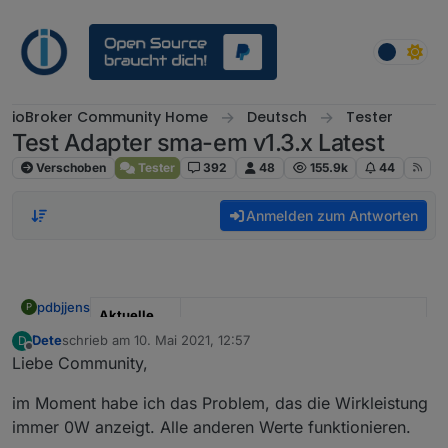
Weiter zum Inhalt
ioBroker Community Home
Deutsch
Tester
Test Adapter sma-em v1.3.x Latest
Verschoben
Tester
392
48
155.9k
44
Anmelden zum Antworten
pdbjjens
P
Aktuelle
Test
Dete
schrieb am
10. Mai 2021, 12:57
D
zuletzt editiert von
Version
1.3.1
Offline
Liebe Community,
Veröffentlic
03.03.2026
im Moment habe ich das Problem, das die Wirkleistung
hungsdatu
immer 0W anzeigt. Alle anderen Werte funktionieren.
m