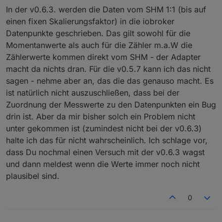
Weißt Du definitiv, daß keinerlei
In der v0.6.3. werden die Daten vom SHM 1:1 (bis auf
(Um)rechnungen der vom HM via Multicast
einen fixen Skalierungsfaktor) in die iobroker
versendeten Werte im Adapter passieren?
Falls ja, wäre mir völlig unklar, wo die
Datenpunkte geschrieben. Das gilt sowohl für die
seltsamen Phasenwerte herkommen.
Momentanwerte als auch für die Zähler m.a.W die
Zählerwerte kommen direkt vom SHM - der Adapter
macht da nichts dran. Für die v0.5.7 kann ich das nicht
sagen - nehme aber an, das die das genauso macht. Es
ist natürlich nicht auszuschließen, dass bei der
Zuordnung der Messwerte zu den Datenpunkten ein Bug
drin ist. Aber da mir bisher solch ein Problem nicht
unter gekommen ist (zumindest nicht bei der v0.6.3)
halte ich das für nicht wahrscheinlich. Ich schlage vor,
dass Du nochmal einen Versuch mit der v0.6.3 wagst
und dann meldest wenn die Werte immer noch nicht
plausibel sind.
0