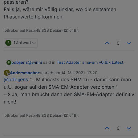
passieren?
Erzeugung 500 W (wie aktuell bei mir wegen dicker
Falls ja, wäre mir völlig unklar, wo die seltsamen
grauer Wolken) und dein Verbrauch im Haus ist 1000 W,
ist psurplus wieder 0, pregard ist aber nur 500 W, weil
Phasenwerte herkommen.
nur die Differenz zwischen Erzeugung und Verbrauch
angezeigt wird.
ioBroker auf Raspi4B 8GB Debian(12) 64Bit
P
1 Antwort
0
@
winni
said in
Test Adapter sma-em v0.6.x Latest
:
pdbjjens
P
Andersmacher
schrieb am
14. Mai 2021, 13:20
A
zuletzt editiert von
Offline
@
pdbjjens
"...Multicasts des SHM zu - damit kann man
Ich nutze dazu diesen Adapter
u.U. sogar auf den SMA-EM-Adapter verzichten."
==> Ja, man braucht dann den SMA-EM-Adapter definitiv
Alternativ kann ich dafür den iobroker Modbus
Adapter empfehlen. Darüber kann man auch jede
nicht!
Menge Daten auslesen - u.a. auch die momentane
PV-Leistung, Einspeiseleistung und Bezug (abhängig
ioBroker auf Raspi4B 8GB Debian(12) 64Bit
davon welche Modbus-Register der Wechselrichter
liefert). Zur Bereitstellung der netzbezogenen Daten
0
(Einspeisung und Bezug) greift der WR (genau wie
der SMA-EM-Adapter) auf die Multicasts des SHM zu