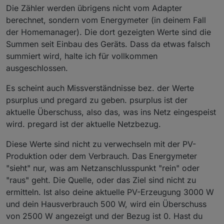
p1surpluscounter gehen
Die Zähler werden übrigens nicht vom Adapter
p2regard-Werte, die offenbar auf den
berechnet, sondern vom Energymeter (in deinem Fall
p2surpluscounter gehen
p3regard-Werte, die offenbar auf den
der Homemanager). Die dort gezeigten Werte sind die
p3surpluscounter gehen
Summen seit Einbau des Geräts. Dass da etwas falsch
Die pxregard- und surplus-counter zählen nicht
summiert wird, halte ich für vollkommen
in eine Richtung, sondern springen bei mir hin
ausgeschlossen.
und her!?!?
Es scheint auch Missverständnisse bez. der Werte
psurplus und pregard zu geben. psurplus ist der
aktuelle Überschuss, also das, was ins Netz eingespeist
wird. pregard ist der aktuelle Netzbezug.
Diese Werte sind nicht zu verwechseln mit der PV-
Produktion oder dem Verbrauch. Das Energymeter
"sieht" nur, was am Netzanschlusspunkt "rein" oder
"raus" geht. Die Quelle, oder das Ziel sind nicht zu
ermitteln. Ist also deine aktuelle PV-Erzeugung 3000 W
und dein Hausverbrauch 500 W, wird ein Überschuss
von 2500 W angezeigt und der Bezug ist 0. Hast du