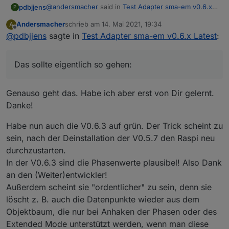
@
andersmacher
said in
Test Adapter sma-em v0.6.x
pdbjjens
P
Latest
:
Andersmacher
schrieb am
14. Mai 2021, 19:34
A
zuletzt editiert von
Offline
@
pdbjjens
sagte in
wie komme ich an die V0.5.7 wieder dran?
Test Adapter sma-em v0.6.x Latest
:
Das sollte eigentlich so gehen: Admin auf "Latest",
Das sollte eigentlich so gehen:
unter Tab Adapter den Expert Mode einstellen, unter
Tab Adapter--> SMA Energy Meter ganz am rechten
Rand auf das schwarze [+] (Bestimmte Version
Genauso geht das. Habe ich aber erst von Dir gelernt.
installieren)
Danke!
Habe nun auch die V0.6.3 auf grün. Der Trick scheint zu
sein, nach der Deinstallation der V0.5.7 den Raspi neu
durchzustarten.
In der V0.6.3 sind die Phasenwerte plausibel! Also Dank
an den (Weiter)entwickler!
Außerdem scheint sie "ordentlicher" zu sein, denn sie
löscht z. B. auch die Datenpunkte wieder aus dem
Objektbaum, die nur bei Anhaken der Phasen oder des
Extended Mode unterstützt werden, wenn man diese