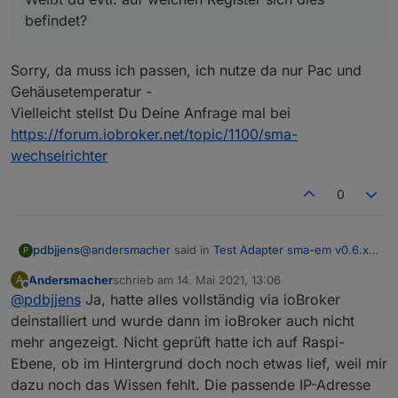
Weißt du evtl. auf welchen Register sich dies
befindet?
befindet?
Sorry, da muss ich passen, ich nutze da nur Pac und
Gehäusetemperatur -
Vielleicht stellst Du Deine Anfrage mal bei
https://forum.iobroker.net/topic/1100/sma-
wechselrichter
0
@
andersmacher
said in
Test Adapter sma-em v0.6.x
pdbjjens
P
Latest
:
Andersmacher
schrieb am
14. Mai 2021, 13:06
A
zuletzt editiert von
Offline
@
pdbjjens
Ja, hatte alles vollständig via ioBroker
bind EADDRINUSE 0.0.0.0:9522"
deinstalliert und wurde dann im ioBroker auch nicht
mehr angezeigt. Nicht geprüft hatte ich auf Raspi-
Also lohnen würde es sich auf jeden Fall, es nochmal
zu probieren. Ich gehe davon aus, dass Du die v0.5.7
Ebene, ob im Hintergrund doch noch etwas lief, weil mir
vollständig deinstalliert hast und keine Instanz davon
dazu noch das Wissen fehlt. Die passende IP-Adresse
mehr läuft. Dann die v0.6.3 sauber neu installiert und