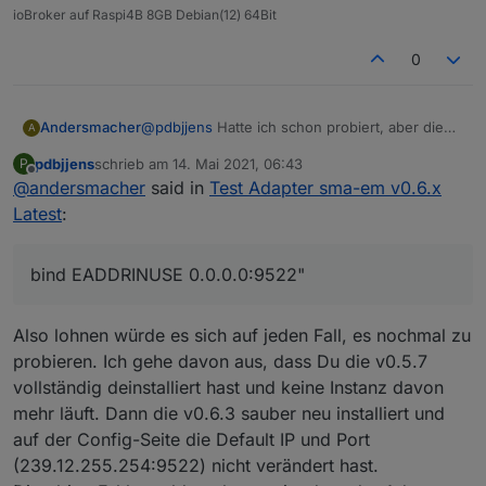
ioBroker auf Raspi4B 8GB Debian(12) 64Bit
0
@
pdbjjens
Hatte ich schon probiert, aber die
Andersmacher
A
Instanz nur auf gelb bekommen. Log-Meldung:
pdbjjens
schrieb am
14. Mai 2021, 06:43
P
"(15922) UDP Socket error: Error: bind
Mein obiger Post von heute zielte darauf ab, ob
zuletzt editiert von
Offline
@
andersmacher
said in
Test Adapter sma-em v0.6.x
EADDRINUSE 0.0.0.0:9522"
es sich schon "lohnt", Zeit für die Suche nach
Die V0.5.7 läuft abgesehen von den seltsamen
dem Grund für "fehlendes grün" zu
Meine Umgebung:
Latest
:
Phasenwerten problemlos.
investieren. (;-)
ioBroker auf Raspberry Pi 4B mit 8GB
Vielleicht ´ne blöde Frage, aber wie komme ich
Raspian Buster
"Entwicklung" auf Windows7 (ich weiß, daß es
an die V0.5.7 wieder dran? Finde die weder in
JS-Controller V3.2.16
bind EADDRINUSE 0.0.0.0:9522"
schon was neueres gibt), FireFox (aktuell)
stable noch in Beta. (;-(((
Platform linux
Homemanager V2.0
Betriebssystem linux
SMA TriPower 10
Also lohnen würde es sich auf jeden Fall, es nochmal zu
Architektur arm
Beides knapp 2a alt.
Zentraler Switch, der angeblich IGMP V2 kann.
CPUs 4
probieren. Ich gehe davon aus, dass Du die v0.5.7
Geschwindigkeit 900 MHz
Ich hoffe, ich habe keine wesentlichen Infos
vollständig deinstalliert hast und keine Instanz davon
Modell ARMv7 Processor rev 3 (v7l)
vergessen.
mehr läuft. Dann die v0.6.3 sauber neu installiert und
RAM 7.69 GB
System Betriebszeit 00:46:55
auf der Config-Seite die Default IP und Port
Node.js v12.19.0 (Es gibt eine neuere Version:
(239.12.255.254:9522) nicht verändert hast.
v12.22.1)