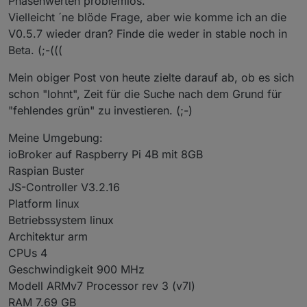
Phasenwerten problemlos.
vorsichtshalber die v0.5.7 komplett deinstallieren
Vielleicht ´ne blöde Frage, aber wie komme ich an die
(Adapter Papierkorb) und dann die v0.6.x aus dem
V0.5.7 wieder dran? Finde die weder in stable noch in
Latest repo frisch installieren. Merke Dir aber vorher
evtl. Verknüpfungen mit dem History oder iqontrol
Beta. (;-(((
Adapter.
Falls die Probleme wider Erwarten mit der v0.6.x auch
Mein obiger Post von heute zielte darauf ab, ob es sich
auftreten, melde es bitte hier (dann wenn möglich mit
schon "lohnt", Zeit für die Suche nach dem Grund für
Info zu Deiner Umgebung: Versionen von js-
"fehlendes grün" zu investieren. (;-)
controller, nodejs , sma-em; SMA-Komponenten und
deren Firmware Versionen; Besonderheiten in
Meine Umgebung:
Deinem Netzwerk (Switches mit IGMP, Router,
VLANs); etc. )
ioBroker auf Raspberry Pi 4B mit 8GB
Raspian Buster
JS-Controller V3.2.16
Platform linux
Betriebssystem linux
Architektur arm
CPUs 4
Geschwindigkeit 900 MHz
Modell ARMv7 Processor rev 3 (v7l)
RAM 7.69 GB