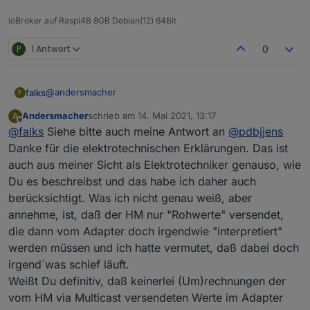
ioBroker auf Raspi4B 8GB Debian(12) 64Bit
P
1 Antwort
0
@
andersmacher
falks
F
Andersmacher
schrieb am
14. Mai 2021, 13:17
A
Mach doch mal genau so, wie
@
pdbjjens
beschrieben
zuletzt editiert von
Offline
@
falks
Siehe bitte auch meine Antwort an
@
pdbjjens
hat. Dann funktioniert das auch. Ich benutze die 0.6.3,
seit dem es sie gibt und die Werte sind absolut ok.
Die Zähler werden übrigens nicht vom Adapter
Danke für die elektrotechnischen Erklärungen. Das ist
berechnet, sondern vom Energymeter (in deinem Fall der
auch aus meiner Sicht als Elektrotechniker genauso, wie
Homemanager). Die dort gezeigten Werte sind die
Es scheint auch Missverständnisse bez. der Werte
Du es beschreibst und das habe ich daher auch
Summen seit Einbau des Geräts. Dass da etwas falsch
psurplus und pregard zu geben. psurplus ist der aktuelle
berücksichtigt. Was ich nicht genau weiß, aber
summiert wird, halte ich für vollkommen ausgeschlossen.
Überschuss, also das, was ins Netz eingespeist wird.
Diese Werte sind nicht zu verwechseln mit der PV-
pregard ist der aktuelle Netzbezug.
Produktion oder dem Verbrauch. Das Energymeter "sieht"
annehme, ist, daß der HM nur "Rohwerte" versendet,
nur, was am Netzanschlusspunkt "rein" oder "raus" geht.
Wenn du den aktuellen Verbrauch und die PV-Erzeugung
die dann vom Adapter doch irgendwie "interpretiert"
Die Quelle, oder das Ziel sind nicht zu ermitteln. Ist also
haben willst, musst du zusätzlich den Wechselrichter
werden müssen und ich hatte vermutet, daß dabei doch
deine aktuelle PV-Erzeugung 3000 W und dein
auslesen.
Falk
irgend´was schief läuft.
Hausverbrauch 500 W, wird ein Überschuss von 2500 W
angezeigt und der Bezug ist 0. Hast du keine PV-
Weißt Du definitiv, daß keinerlei (Um)rechnungen der
Erzeugung (weil's dunkel ist), ist psurplus 0 und pregard
vom HM via Multicast versendeten Werte im Adapter
zeigt deinen aktuellen Vebrauch an. ist deine PV-