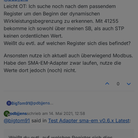
Leicht OT: Ich suche noch nach dem passendem
Register um den Beginn der dynamischen
Alternativ kann ich dafür den iobroker Modbus
Adapter empfehlen. Darüber kann man auch jede
Wirkleistungsbegrenzung zu erkennen. Mit 41255
Menge Daten auslesen - u.a. auch die momentane
bekomme ich sowohl über meinen SB, als auch STP
PV-Leistung, Einspeiseleistung und Bezug (abhängig
keinen ordentlichen Wert.
davon welche Modbus-Register der Wechselrichter
Weißt du evtl. auf welchen Register sich dies befindet?
liefert). Zur Bereitstellung der netzbezogenen Daten
(Einspeisung und Bezug) greift der WR (genau wie
Ansonsten nutze ich aktuell auch überwiegend Modbus.
der SMA-EM-Adapter) auf die Multicasts des SHM zu
- damit kann man u.U. sogar auf den SMA-EM-
Habe den SMA-EM-Adapter zwar laufen, nutze die
Adapter verzichten.
Werte dort jedoch (noch) nicht.
0
@
pdbjjens
BigTom91
B
Leicht OT: Ich suche noch nach dem passendem
pdbjjens
schrieb am
14. Mai 2021, 12:58
P
Register um den Beginn der dynamischen
Ansonsten nutze ich aktuell auch überwiegend
zuletzt editiert von
Offline
@
bigtom91
said in
Test Adapter sma-em v0.6.x Latest
:
Wirkleistungsbegrenzung zu erkennen. Mit 41255
Modbus. Habe den SMA-EM-Adapter zwar laufen,
bekomme ich sowohl über meinen SB, als auch STP
nutze die Werte dort jedoch (noch) nicht.
keinen ordentlichen Wert.
Weißt du evtl. auf welchen Register sich dies