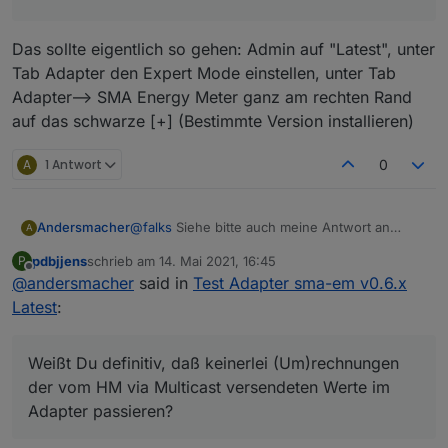
den hatte ich auch nicht verändert. Wenn die
hinbekommen, da sie offenbar via ioBroker
Fehlermeldung aber wirklich besagt, daß die
nicht mehr verfügbar ist!?!?
Instanz die Verbindung auf 0.0.0.0 versucht,
Das sollte eigentlich so gehen: Admin auf "Latest", unter
wäre mir klar, daß die dann auf gelb bleibt. Und
Tab Adapter den Expert Mode einstellen, unter Tab
das könnte dann auch darauf hindeuten, daß
Adapter--> SMA Energy Meter ganz am rechten Rand
im Hintergrund doch noch ´was lief. Wie
auf das schwarze [+] (Bestimmte Version installieren)
gesagt: Dieses Suchen/Prüfen/Zeitverbrauchen
wollte ich mir noch ersparen, zumal die V0.5.7
bei mir bisher nur Probleme bei den
A
1 Antwort
0
Einzelphasenwerten aufzeigt. Die Summe
scheint ok.
Andersmacher
@
falks
Siehe bitte auch meine Antwort an
A
@
pdbjjens
pdbjjens
schrieb am
14. Mai 2021, 16:45
P
Danke für die elektrotechnischen Erklärungen.
zuletzt editiert von
Offline
@
andersmacher
said in
Test Adapter sma-em v0.6.x
Das ist auch aus meiner Sicht als
Elektrotechniker genauso, wie Du es
Latest
:
beschreibst und das habe ich daher auch
berücksichtigt. Was ich nicht genau weiß, aber
annehme, ist, daß der HM nur "Rohwerte"
Weißt Du definitiv, daß keinerlei (Um)rechnungen
versendet, die dann vom Adapter doch
der vom HM via Multicast versendeten Werte im
irgendwie "interpretiert" werden müssen und
Adapter passieren?
ich hatte vermutet, daß dabei doch irgend´was
schief läuft.