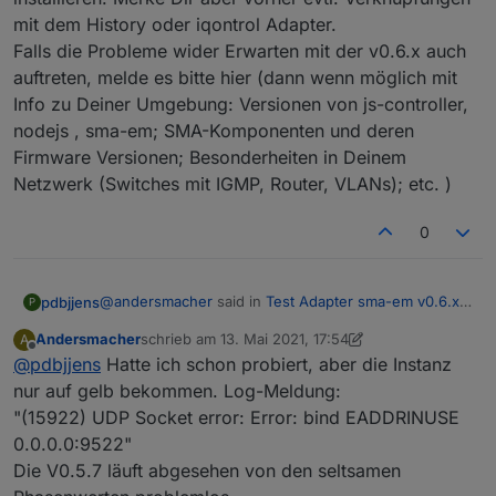
installieren, werden Sie feststellen, dass die
mit dem History oder iqontrol Adapter.
Zustände der Objekte „last_message“ und
Falls die Probleme wider Erwarten mit der v0.6.x auch
„TimeTick“ nicht mehr aktualisiert werden. In
diesem Fall sollten Sie diese Objekte manuell
auftreten, melde es bitte hier (dann wenn möglich mit
aus dem Objektbaum entfernen. Die einfachste
Info zu Deiner Umgebung: Versionen von js-controller,
Lösung, dies zu erreichen, besteht darin, den
nodejs , sma-em; SMA-Komponenten und deren
Adapter auf der Registerkarte „Instanzen“ von
Firmware Versionen; Besonderheiten in Deinem
ioBroker anzuhalten, den Objektbaum auf der
Registerkarte „Objekte“ vollständig zu löschen
Netzwerk (Switches mit IGMP, Router, VLANs); etc. )
und dann den Adapter neu zu starten. Dies ist
natürlich nur einmal nach dem Update
0
notwendig und entfällt bei einer Neuinstallation.
Alternativ können Sie auch nur die Objekte
„last_message“ und „TimeTick“ aus dem
@
andersmacher
said in
Test Adapter sma-em v0.6.x
pdbjjens
Objektbaum löschen.
P
Latest
:
Andersmacher
schrieb am
13. Mai 2021, 17:54
A
zuletzt editiert von Andersmacher
Offline
@
pdbjjens
Hatte ich schon probiert, aber die Instanz
Kannst Du sagen, ob das in der Beta V0.6.x
durch das Umschreiben des Kerns bereits
nur auf gelb bekommen. Log-Meldung:
Probier's doch einfach mal aus - die von Dir
behoben ist?
"(15922) UDP Socket error: Error: bind EADDRINUSE
genannten Probleme (auch die der Einzelphasen)
0.0.0.0:9522"
sind mir jedenfalls von der v0.6.x bisher nicht
bekannt.
Die V0.5.7 läuft abgesehen von den seltsamen
Ich würde bei der Installation allerdings