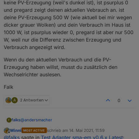
keine PV-Erzeugung (weil's dunkel ist), ist psurplus 0
und pregard zeigt deinen aktuellen Vebrauch an. ist
deine PV-Erzeugung 500 W (wie aktuell bei mir wegen
dicker grauer Wolken) und dein Verbrauch im Haus ist
1000 W, ist psurplus wieder 0, pregard ist aber nur 500
W, weil nur die Differenz zwischen Erzeugung und
Verbrauch angezeigt wird.
Wenn du den aktuellen Verbrauch und die PV-
Erzeugung haben willst, musst du zusätzlich den
Wechselrichter auslesen.
Falk
A
2 Antworten
0
@
andersmacher
falks
F
Winni
schrieb am
14. Mai 2021, 11:59
MOST ACTIVE
Mach doch mal genau so, wie
@
pdbjjens
beschrieben
zuletzt editiert von
Offline
@
falks
sagte in
Test Adapter sma-em v0.6.x Latest
:
hat. Dann funktioniert das auch. Ich benutze die 0.6.3,