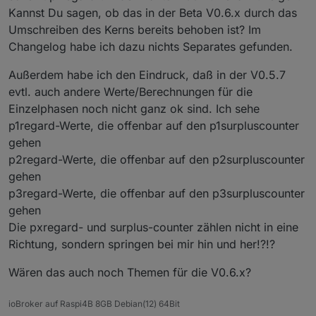
device IP to listen for multicast messages
Kannst Du sagen, ob das in der Beta V0.6.x durch das
Werte nicht mehr aktualisiert werden. Natürlich
(pdbjjens) Change: Objects "last_message" and
können Sie neue Instanzen von sma-em
Umschreiben des Kerns bereits behoben ist? Im
"TimeTick" were removed
erstellen, eine für jeden dieser anderen
(pdbjjens) New: Support ioBroker discovery
Changelog habe ich dazu nichts Separates gefunden.
Energiezähler.
(pdbjjens) New: Detect SMA-EM 1.0 (SUSy 270)
(arteck) New: Detect new SHM 2.0 with SUSy
Außerdem habe ich den Eindruck, daß in der V0.5.7
Auswählbare IP des eigenen Netzwerkgeräts
501
evtl. auch andere Werte/Berechnungen für die
zum Abhören von Multicast-Nachrichten
(ticaki) Fix: Catch interface errors
Frühere Versionen von sma-em lauschen auf
Einzelphasen noch nicht ganz ok sind. Ich sehe
allen verfügbaren Netzwerkschnittstellen für
p1regard-Werte, die offenbar auf den p1surpluscounter
Energy Meter-Multicasts. Dies führt zu
gehen
Problemen, wenn ioBroker-Hosts
Netzwerkschnittstellen mit mehreren IP-
p2regard-Werte, die offenbar auf den p2surpluscounter
Adressen oder mehrere Schnittstellen im selben
gehen
Netzwerk haben. Beispielsweise könnten in
p3regard-Werte, die offenbar auf den p3surpluscounter
einer typischen Konfiguration eth0 und wlan0
gehen
beide demselben Netzwerk zugewiesen sein. In
diesem Fall treffen Energy Meter-Multicasts auf
Die pxregard- und surplus-counter zählen nicht in eine
beiden Schnittstellen ein, wodurch die
Richtung, sondern springen bei mir hin und her!?!?
Nachrichtenrate effektiv verdoppelt und in
einigen Fällen die Echtzeitwerte halbiert werden.
Wären das auch noch Themen für die V0.6.x?
Obwohl aus Kompatibilitätsgründen die Option
zum Abhören aller Netzwerkschnittstellen-IPs
ioBroker auf Raspi4B 8GB Debian(12) 64Bit
verfügbar ist, sollte auf jeden Fall eine der