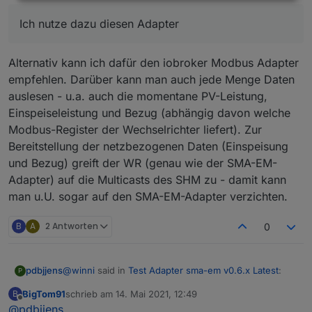
Ich nutze dazu diesen Adapter:
Wechselrichter auslesen.
https://github.com/AttackStrawbery/ioBroker.sma-
Ich nutze dazu diesen Adapter
speedwire/blob/master/README.md
Falk
Funktioniert zu meiner vollsten Zufriedenheit.
Alternativ kann ich dafür den iobroker Modbus Adapter
empfehlen. Darüber kann man auch jede Menge Daten
auslesen - u.a. auch die momentane PV-Leistung,
Einspeiseleistung und Bezug (abhängig davon welche
Modbus-Register der Wechselrichter liefert). Zur
Bereitstellung der netzbezogenen Daten (Einspeisung
und Bezug) greift der WR (genau wie der SMA-EM-
Adapter) auf die Multicasts des SHM zu - damit kann
man u.U. sogar auf den SMA-EM-Adapter verzichten.
B
A
2 Antworten
0
@
winni
said in
Test Adapter sma-em v0.6.x Latest
:
pdbjjens
P
BigTom91
schrieb am
14. Mai 2021, 12:49
B
zuletzt editiert von
Offline
@
pdbjjens
Ich nutze dazu diesen Adapter