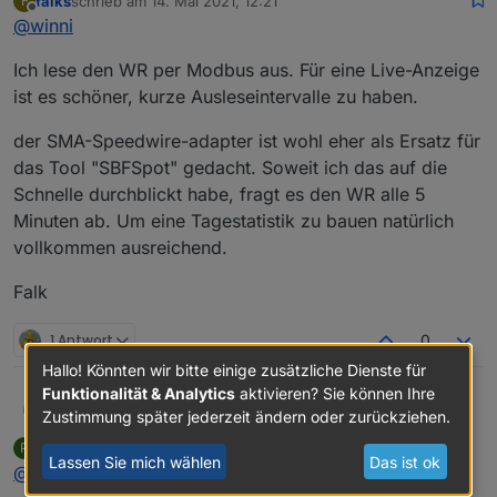
falks
schrieb am
14. Mai 2021, 12:21
F
zuletzt editiert von
Offline
@
winni
Wenn du den aktuellen Verbrauch und die PV-
Erzeugung haben willst, musst du zusätzlich den
Ich nutze dazu diesen Adapter:
Wechselrichter auslesen.
Ich lese den WR per Modbus aus. Für eine Live-Anzeige
https://github.com/AttackStrawbery/ioBroker.sma-
ist es schöner, kurze Ausleseintervalle zu haben.
speedwire/blob/master/README.md
Falk
Funktioniert zu meiner vollsten Zufriedenheit.
der SMA-Speedwire-adapter ist wohl eher als Ersatz für
das Tool "SBFSpot" gedacht. Soweit ich das auf die
Schnelle durchblickt habe, fragt es den WR alle 5
Minuten ab. Um eine Tagestatistik zu bauen natürlich
vollkommen ausreichend.
Falk
1 Antwort
0
Hallo! Könnten wir bitte einige zusätzliche Dienste für
Funktionalität & Analytics
aktivieren? Sie können Ihre
@
falks
sagte in
Test Adapter sma-em v0.6.x Latest
:
Winni
Zustimmung später jederzeit ändern oder zurückziehen.
pdbjjens
schrieb am
14. Mai 2021, 12:45
P
zuletzt editiert von
Lassen Sie mich wählen
Das ist ok
Offline
@
winni
said in
Wenn du den aktuellen Verbrauch und die PV-
Test Adapter sma-em v0.6.x Latest
:
Erzeugung haben willst, musst du zusätzlich den