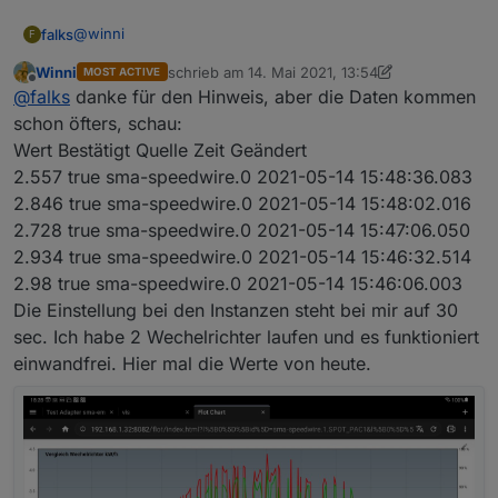
- damit kann man u.U. sogar auf den SMA-EM-
@
winni
Adapter verzichten.
falks
F
Winni
schrieb am
14. Mai 2021, 13:54
MOST ACTIVE
Ich lese den WR per Modbus aus. Für eine Live-Anzeige
zuletzt editiert von Winni
Offline
@
falks
danke für den Hinweis, aber die Daten kommen
ist es schöner, kurze Ausleseintervalle zu haben.
der SMA-Speedwire-adapter ist wohl eher als Ersatz für
schon öfters, schau:
das Tool "SBFSpot" gedacht. Soweit ich das auf die
Wert Bestätigt Quelle Zeit Geändert
Schnelle durchblickt habe, fragt es den WR alle 5 Minuten
Falk
2.557 true sma-speedwire.0 2021-05-14 15:48:36.083
ab. Um eine Tagestatistik zu bauen natürlich vollkommen
2.846 true sma-speedwire.0 2021-05-14 15:48:02.016
ausreichend.
2.728 true sma-speedwire.0 2021-05-14 15:47:06.050
2.934 true sma-speedwire.0 2021-05-14 15:46:32.514
2.98 true sma-speedwire.0 2021-05-14 15:46:06.003
Die Einstellung bei den Instanzen steht bei mir auf 30
sec. Ich habe 2 Wechelrichter laufen und es funktioniert
einwandfrei. Hier mal die Werte von heute.