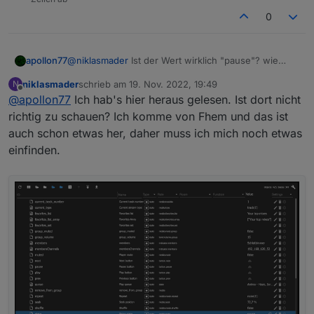
0
apollon77
@
niklasmader
Ist der Wert wirklich "pause"? wie
Zeigt admin es an?
niklasmader
schrieb am
19. Nov. 2022, 19:49
N
zuletzt editiert von
Offline
@
apollon77
Ich hab's hier heraus gelesen. Ist dort nicht
richtig zu schauen? Ich komme von Fhem und das ist
auch schon etwas her, daher muss ich mich noch etwas
einfinden.