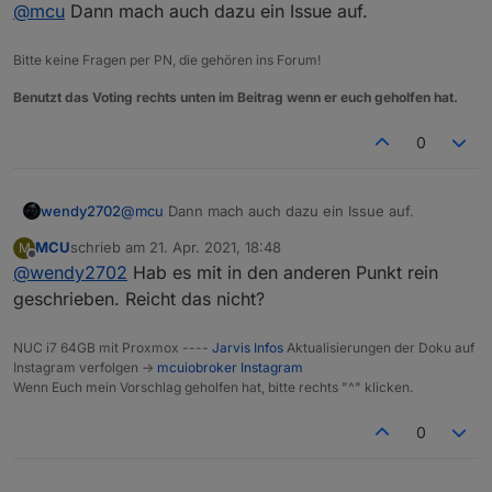
Online
@
mcu
Dann mach auch dazu ein Issue auf.
Bitte keine Fragen per PN, die gehören ins Forum!
Benutzt das Voting rechts unten im Beitrag wenn er euch geholfen hat.
0
wendy2702
@
mcu
Dann mach auch dazu ein Issue auf.
MCU
schrieb am
21. Apr. 2021, 18:48
M
zuletzt editiert von
Offline
@
wendy2702
Hab es mit in den anderen Punkt rein
geschrieben. Reicht das nicht?
NUC i7 64GB mit Proxmox ----
Jarvis Infos
Aktualisierungen der Doku auf
Instagram verfolgen ->
mcuiobroker Instagram
Wenn Euch mein Vorschlag geholfen hat, bitte rechts "^" klicken.
0