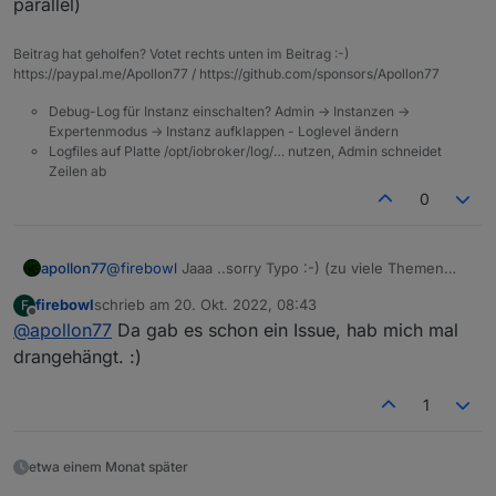
parallel)
  ],
  "triggers": [

"justCheck"
: 
false
,
    {

      "id": "TriggerState",

"actions"
: {
Beitrag hat geholfen? Votet rechts unten im Beitrag :-)
      "acceptedBy": "triggers",

https://paypal.me/Apollon77 / https://github.com/sponsors/Apollon77
"then"
: [
      "_id": 1665724678070,

      {
Debug-Log für Instanz einschalten? Admin -> Instanzen ->
      "tagCard": "on change",

"id"
: 
"ActionPushover"
,
Expertenmodus -> Instanz aufklappen - Loglevel ändern
      "oid": "zigbee.0.00158d0008ab3a82.tempe
"acceptedBy"
: 
"actions"
,
Logfiles auf Platte /opt/iobroker/log/… nutzen, Admin schneidet
      "oidRole": "value.temperature",

"_id"
: 1665727500241,
Zeilen ab
      "oidType": "number",

"instance"
: 
"pushover.0"
,
0
      "oidUnit": "°C",

"text"
: 
"Hello"
,
      "oidWrite": false,

"title"
: 
"ioBroker"
,
      "oidRead": true

    }

"sound"
: 
"magic"
,
apollon77
@
firebowl
Jaaa ..sorry Typo :-) (zu viele Themen
  ],

"priority"
: -1
parallel)
  "conditions": [

firebowl
schrieb am
20. Okt. 2022, 08:43
F
      }
zuletzt editiert von
Offline
    [

@
apollon77
Da gab es schon ein Issue, hab mich mal
    ],
      {

drangehängt. :)
"else"
: []
        "id": "ConditionState",

  }
        "acceptedBy": "conditions",

};*/
1
        "_id": 1665724734367,

        "tagCard": ">=",

//{
"triggers"
:[{
"id"
:
"TriggerState"
,
"acceptedBy"
        "oid": "",

etwa einem Monat später
        "value": "-18",

        "useTrigger": true
