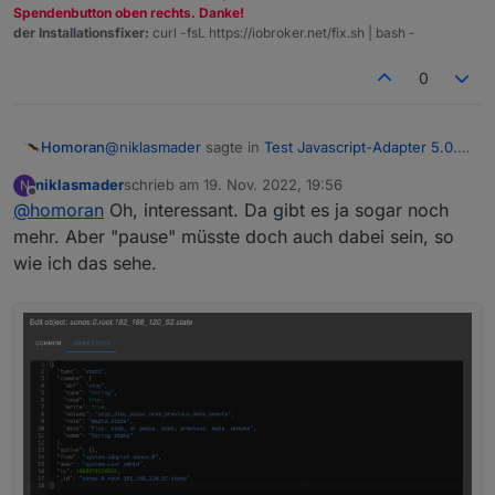
Spendenbutton oben rechts. Danke!
der Installationsfixer:
curl -fsL https://iobroker.net/fix.sh | bash -
0
@
niklasmader
sagte in
Test Javascript-Adapter 5.0.7
Homoran
- RULES
:
niklasmader
schrieb am
19. Nov. 2022, 19:56
N
zuletzt editiert von
Offline
@
homoran
Oh, interessant. Da gibt es ja sogar noch
Ist dort nicht richtig zu schauen
mehr. Aber "pause" müsste doch auch dabei sein, so
wie ich das sehe.
geh mal auf den Bleistift und poste die Objektdaten