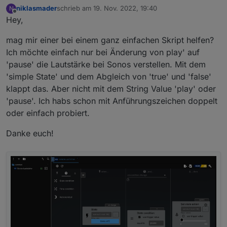
niklasmader
schrieb am
19. Nov. 2022, 19:40
N
      }

zuletzt editiert von
Offline
    ]

Hey,
  ],

  "justCheck": false,

mag mir einer bei einem ganz einfachen Skript helfen?
  "actions": {

Ich möchte einfach nur bei Änderung von play' auf
    "then": [

'pause' die Lautstärke bei Sonos verstellen. Mit dem
      {

'simple State' und dem Abgleich von 'true' und 'false'
        "id": "ActionPushover",

        "acceptedBy": "actions",

klappt das. Aber nicht mit dem String Value 'play' oder
        "_id": 1665727500241,

'pause'. Ich habs schon mit Anführungszeichen doppelt
        "instance": "pushover.0",

oder einfach probiert.
        "text": "Hello",

        "title": "ioBroker",

Danke euch!
        "sound": "magic",

        "priority": -1

      }

    ],

    "else": []

  }

};*/
