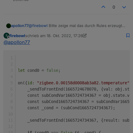
0
apollon77
@
firebowl
Bitte zeige mal das durch Rules erzeugte
JavaScript ... (Klicke dazu auf die "Rules/JS" Grafik
firebowl
schrieb am
18. Okt. 2022, 17:26
F
zuletzt editiert von firebowl
Offline
@
apollon77
Beim Speicher und Starten gibt es dann auch einen
Kompilierungsfehler:
Was mache ich falsch?
let
 cond0 = 
false
;
on({
id
: 
"zigbee.0.00158d0008ab3a82.temperature"
,
    _sendToFrontEnd(1665724678070, {val: obj.sta
    const subCondVar1665724734367 = obj.state.va
    const subCond1665724734367 = subCondVar16657
    const _cond = (subCond1665724734367);
    _sendToFrontEnd(1665724734367, {result: subC
if
 (cond0 === 
false
 && _cond) {