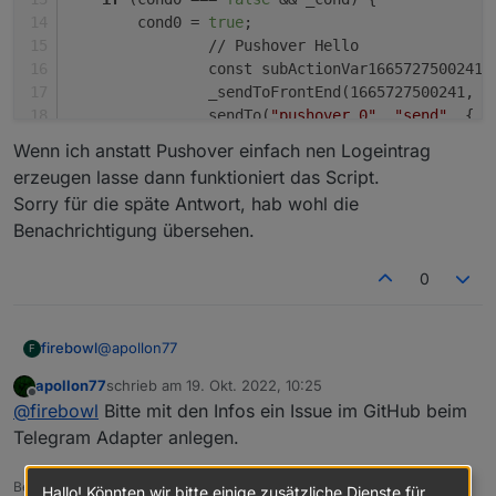
        cond0 = 
true
;    
		// Pushover Hello
		const subActionVar1665727500241 
		_sendToFrontEnd(1665727500241, 
		sendTo(
"pushover.0"
, 
"send"
, {
		    message: subActionVar1665727
Wenn ich anstatt Pushover einfach nen Logeintrag
		    title: 
"ioBroker"
.replace(/%
erzeugen lasse dann funktioniert das Script.
		    sound: 
"magic"
,
Sorry für die späte Antwort, hab wohl die
		    priority: -1
Benachrichtigung übersehen.
		});
    } 
else
if
 (cond0 === 
true
 && !_cond) {
        cond0 = 
false
;    
0
    }
});
@
apollon77
firebowl
F
/*const demo = {
apollon77
schrieb am
19. Okt. 2022, 10:25
"triggers"
: [
zuletzt editiert von
Offline
@
firebowl
Bitte mit den Infos ein Issue im GitHub beim
    {
Wenn ich anstatt Pushover einfach nen Logeintrag
let cond0 = false;

Telegram Adapter anlegen.
"id"
: 
"TriggerState"
,
erzeugen lasse dann funktioniert das Script.
"acceptedBy"
: 
"triggers"
,
Sorry für die späte Antwort, hab wohl die
on({id: "zigbee.0.00158d0008ab3a82.temperatur
Beitrag hat geholfen? Votet rechts unten im Beitrag :-)
"_id"
: 1665724678070,
Hallo! Könnten wir bitte einige zusätzliche Dienste für
Benachrichtigung übersehen.