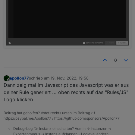
0
apollon77
schrieb am
19. Nov. 2022, 19:58
zuletzt editiert von
Offline
Dann zeig mal im Javascript das Javascript was er aus
deiner Rule generiert ... oben rechts auf das "Rules/JS"
Logo klicken
Beitrag hat geholfen? Votet rechts unten im Beitrag :-)
https://paypal.me/Apollon77 / https://github.com/sponsors/Apollon77
Debug-Log für Instanz einschalten? Admin -> Instanzen ->
Expertenmodus -> Instanz aufklappen - Loglevel ändern