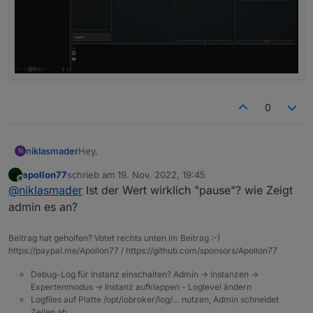
0
Hey,
niklasmader
N
apollon77
schrieb am
19. Nov. 2022, 19:45
mag mir einer bei einem ganz einfachen Skript
zuletzt editiert von
Offline
@
niklasmader
Ist der Wert wirklich "pause"? wie Zeigt
helfen? Ich möchte einfach nur bei Änderung von
play' auf 'pause' die Lautstärke bei Sonos
Danke euch!
admin es an?
verstellen. Mit dem 'simple State' und dem
Abgleich von 'true' und 'false' klappt das. Aber
Beitrag hat geholfen? Votet rechts unten im Beitrag :-)
nicht mit dem String Value 'play' oder 'pause'. Ich
https://paypal.me/Apollon77 / https://github.com/sponsors/Apollon77
habs schon mit Anführungszeichen doppelt oder
einfach probiert.
Debug-Log für Instanz einschalten? Admin -> Instanzen ->
Expertenmodus -> Instanz aufklappen - Loglevel ändern
Logfiles auf Platte /opt/iobroker/log/… nutzen, Admin schneidet
Zeilen ab