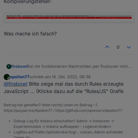
Kompilierungsfehler:
Was mache ich falsch?
0
Bei mir funktionieren Nachrichten per Pushover nicht.
firebowl
F
Ich sehe zwar meine Instanzen aber es wird rot "nicht
apollon77
schrieb am
14. Okt. 2022, 06:38
definiert" angezeigt.
zuletzt editiert von
Offline
@
firebowl
Bitte zeige mal das durch Rules erzeugte
JavaScript ... (Klicke dazu auf die "Rules/JS" Grafik
Beitrag hat geholfen? Votet rechts unten im Beitrag :-)
https://paypal.me/Apollon77 / https://github.com/sponsors/Apollon77
Debug-Log für Instanz einschalten? Admin -> Instanzen ->
Expertenmodus -> Instanz aufklappen - Loglevel ändern
Logfiles auf Platte /opt/iobroker/log/… nutzen, Admin schneidet
Zeilen ab