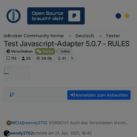
Weiter zum Inhalt
ioBroker Community Home
Deutsch
Tester
Test Javascript-Adapter 5.0.7 - RULES
Verschoben
Tester
rules
113
25
28.0k
31
Anmelden zum Antworten
@
wendy2702
VORSICHT Auch das Verschieben löscht
MCU
M
ein Script.
wendy2702
schrieb am
21. Apr. 2021, 18:45
zuletzt editiert von