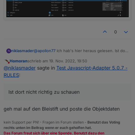
0
@
apollon77
Ich hab's hier heraus gelesen. Ist dort
niklasmader
N
nicht richtig zu schauen? Ich komme von Fhem
Homoran
schrieb am
19. Nov. 2022, 19:50
und das ist auch schon etwas her, daher muss ich
zuletzt editiert von
Nicht stören
@
niklasmader
sagte in
Test Javascript-Adapter 5.0.7 -
mich noch etwas einfinden.
RULES
:
Ist dort nicht richtig zu schauen
geh mal auf den Bleistift und poste die Objektdaten
kein Support per PN! - Fragen im Forum stellen -
Benutzt das Voting
rechts unten im Beitrag wenn er euch geholfen hat.
Das Forum freut sich über eine Spende. Benutzt dazu den