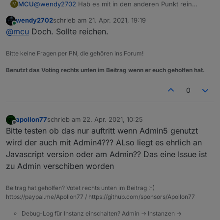
MCU
@
wendy2702
Hab es mit in den anderen Punkt rein
M
geschrieben. Reicht das nicht?
wendy2702
schrieb am
21. Apr. 2021, 19:19
zuletzt editiert von
Online
@
mcu
Doch. Sollte reichen.
Bitte keine Fragen per PN, die gehören ins Forum!
Benutzt das Voting rechts unten im Beitrag wenn er euch geholfen hat.
0
apollon77
schrieb am
22. Apr. 2021, 10:25
zuletzt editiert von
Offline
Bitte testen ob das nur auftritt wenn Admin5 genutzt
wird der auch mit Admin4??? ALso liegt es ehrlich an
Javascript version oder am Admin?? Das eine Issue ist
zu Admin verschiben worden
Beitrag hat geholfen? Votet rechts unten im Beitrag :-)
https://paypal.me/Apollon77 / https://github.com/sponsors/Apollon77
Debug-Log für Instanz einschalten? Admin -> Instanzen ->