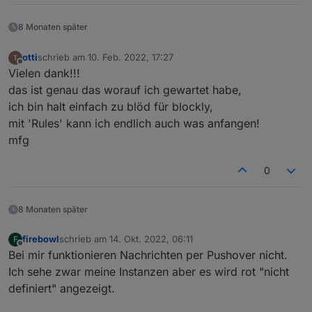
8 Monaten später
otti
schrieb am
10. Feb. 2022, 17:27
zuletzt editiert von
Offline
Vielen dank!!!
das ist genau das worauf ich gewartet habe,
ich bin halt einfach zu blöd für blockly,
mit 'Rules' kann ich endlich auch was anfangen!
mfg
0
8 Monaten später
firebowl
schrieb am
14. Okt. 2022, 06:11
F
zuletzt editiert von
Offline
Bei mir funktionieren Nachrichten per Pushover nicht.
Ich sehe zwar meine Instanzen aber es wird rot "nicht
definiert" angezeigt.