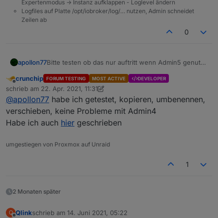
Expertenmodus -> Instanz aufklappen - Loglevel ändern
Logfiles auf Platte /opt/iobroker/log/… nutzen, Admin schneidet
Zeilen ab
0
apollon77
Bitte testen ob das nur auftritt wenn Admin5 genutzt
wird der auch mit Admin4??? ALso liegt es ehrlich an
crunchip
FORUM TESTING
MOST ACTIVE
DEVELOPER
Javascript version oder am Admin?? Das eine Issue
Offline
schrieb am
22. Apr. 2021, 11:31
ist zu Admin verschiben worden
zuletzt editiert von crunchip
@
apollon77
habe ich getestet, kopieren, umbenennen,
verschieben, keine Probleme mit Admin4
Habe ich auch
hier
geschrieben
umgestiegen von Proxmox auf Unraid
1
2 Monaten später
Qlink
schrieb am
14. Juni 2021, 05:22
Q
zuletzt editiert von