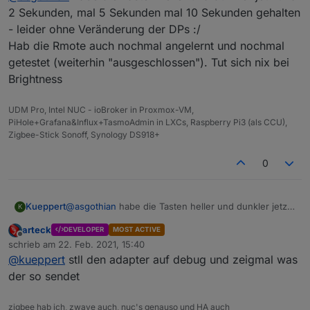
2 Sekunden, mal 5 Sekunden mal 10 Sekunden gehalten
- leider ohne Veränderung der DPs :/
Hab die Rmote auch nochmal angelernt und nochmal
getestet (weiterhin "ausgeschlossen"). Tut sich nix bei
Brightness
UDM Pro, Intel NUC - ioBroker in Proxmox-VM,
PiHole+Grafana&Influx+TasmoAdmin in LXCs, Raspberry Pi3 (als CCU),
Zigbee-Stick Sonoff, Synology DS918+
0
Kueppert
@
asgothian
habe die Tasten heller und dunkler jetz
K
tmal 2 Sekunden, mal 5 Sekunden mal 10 Sekunden
arteck
DEVELOPER
MOST ACTIVE
gehalten - leider ohne Veränderung der DPs :/
Offline
schrieb am
22. Feb. 2021, 15:40
Hab die Rmote auch nochmal angelernt und nochmal
zuletzt editiert von
@
kueppert
stll den adapter auf debug und zeigmal was
getestet (weiterhin "ausgeschlossen"). Tut sich nix
bei Brightness
der so sendet
zigbee hab ich, zwave auch, nuc's genauso und HA auch