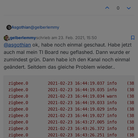
gesagt ich muss vorher speichern und den
zigbee.0	2021-02-23 14:27:30.600	error
0
Adapter neu starten. IObroker Fix auch schon
gemacht. Anbei auch das Log File von IO Broker.
Kannst Du mir da einmal weiterhelfen ?
@
gelberlemmy
Asgothian
gelberlemmy
schrieb am
23. Feb. 2021, 15:50
Bitte früher im Log schauen. Das was du da
zuletzt editiert von
Offline
@
asgothian
ok, habe noch einmal geschaut. Habe jetzt
gepostet hast sind Fehler die auftreten wenn der
Zigbee Adapter versucht sich zu beenden ohne das
A.
auch mal mein TI Board neu geflashed. Dann wurde er
er sauber initialisiert wurde. Der eigentliche Fehler
zumindest grün. Dann habe ich den Kanal noch einmal
tritt vorher auf.
geändert. Seitdem das gleiche Problem wieder..
zigbee.0
2021-02-23 16:44:19.037	
info
(385
zigbee.0
2021-02-23 16:44:19.035	
info
(385
zigbee.0
2021-02-23 16:44:19.034	
warn
(385
zigbee.0
2021-02-23 16:44:19.033	
info
(385
zigbee.0
2021-02-23 16:44:19.029	
info
(385
zigbee.0
2021-02-23 16:44:19.027	
info
(385
zigbee.0
2021-02-23 16:43:27.005	
info
(385
zigbee.0
2021-02-23 16:43:26.372	
info
(385
zigbee.0
2021-02-23 16:43:26.251	
info
(385