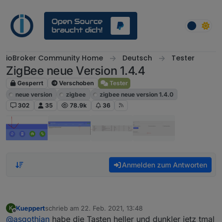
Weiter zum Inhalt
ioBroker Community Home
Deutsch
Tester
ZigBee neue Version 1.4.4
Gesperrt
Verschoben
Tester
neue version
zigbee
zigbee neue version 1.4.0
302
35
78.9k
36
Anmelden zum Antworten
Kueppert
schrieb am
22. Feb. 2021, 13:48
K
zuletzt editiert von
Offline
@
asgothian
habe die Tasten heller und dunkler jetz tmal