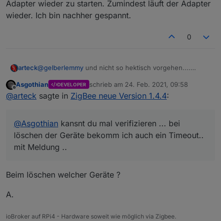
Adapter wieder zu starten. Zumindest läuft der Adapter
wieder. Ich bin nachher gespannt.
0
@
gelberlemmy
und nicht so hektisch vorgehen....
arteck
sachte.. stoppen... warten.. starten... gut Ding will weile
Asgothian
schrieb am
24. Feb. 2021, 09:58
DEVELOPER
haben..
@
Asgothian
kansnt du mal verifizieren ... bei löschen
zuletzt editiert von
Offline
@
arteck
sagte in
ZigBee neue Version 1.4.4
:
der Geräte bekomm ich auch ein Timeout.. mit Meldung
..
@
Asgothian
kansnt du mal verifizieren ... bei
löschen der Geräte bekomm ich auch ein Timeout..
mit Meldung ..
Beim löschen welcher Geräte ?
A.
ioBroker auf RPi4 - Hardware soweit wie möglich via Zigbee.