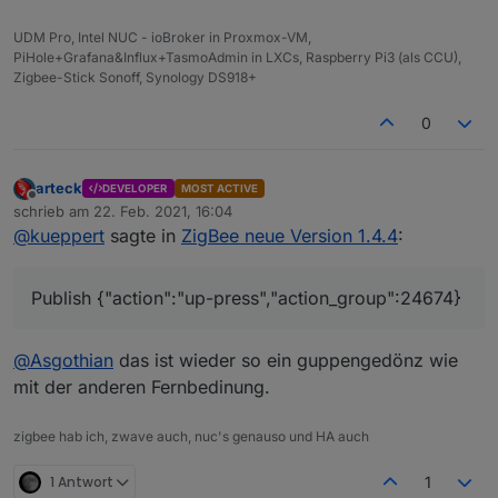
UDM Pro, Intel NUC - ioBroker in Proxmox-VM,
PiHole+Grafana&Influx+TasmoAdmin in LXCs, Raspberry Pi3 (als CCU),
Zigbee-Stick Sonoff, Synology DS918+
0
arteck
DEVELOPER
MOST ACTIVE
Offline
schrieb am
22. Feb. 2021, 16:04
zuletzt editiert von
@
kueppert
sagte in
ZigBee neue Version 1.4.4
:
Publish {"action":"up-press","action_group":24674}
@
Asgothian
das ist wieder so ein guppengedönz wie
mit der anderen Fernbedinung.
zigbee hab ich, zwave auch, nuc's genauso und HA auch
1 Antwort
1