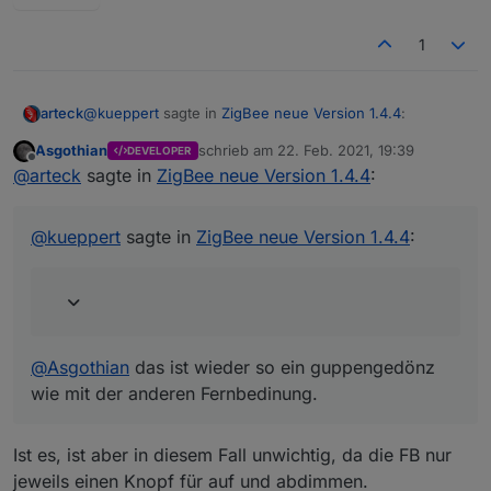
1
@
kueppert
sagte in
ZigBee neue Version 1.4.4
:
arteck
Asgothian
schrieb am
22. Feb. 2021, 19:39
DEVELOPER
zuletzt editiert von
Offline
Publish {"action":"up-press","action_group":24674}
@
arteck
sagte in
ZigBee neue Version 1.4.4
:
@
Asgothian
das ist wieder so ein guppengedönz wie
@
kueppert
sagte in
ZigBee neue Version 1.4.4
:
mit der anderen Fernbedinung.
@
Asgothian
das ist wieder so ein guppengedönz
wie mit der anderen Fernbedinung.
Ist es, ist aber in diesem Fall unwichtig, da die FB nur
jeweils einen Knopf für auf und abdimmen.