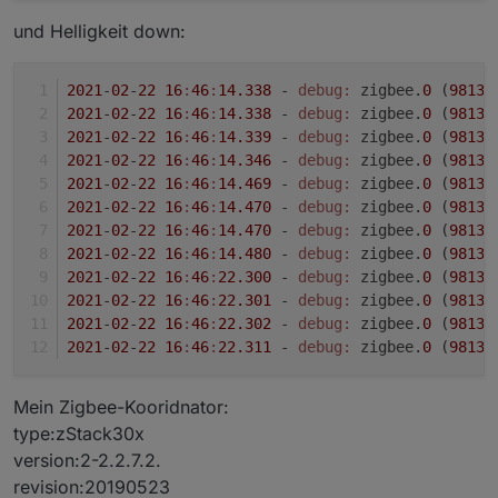
und Helligkeit down:
2021
-
02
-
22
16
:
46
:
14.338
 - 
debug:
 zigbee.
0
 (
9813
)
2021
-
02
-
22
16
:
46
:
14.338
 - 
debug:
 zigbee.
0
 (
9813
)
2021
-
02
-
22
16
:
46
:
14.339
 - 
debug:
 zigbee.
0
 (
9813
)
2021
-
02
-
22
16
:
46
:
14.346
 - 
debug:
 zigbee.
0
 (
9813
)
2021
-
02
-
22
16
:
46
:
14.469
 - 
debug:
 zigbee.
0
 (
9813
)
2021
-
02
-
22
16
:
46
:
14.470
 - 
debug:
 zigbee.
0
 (
9813
)
2021
-
02
-
22
16
:
46
:
14.470
 - 
debug:
 zigbee.
0
 (
9813
)
2021
-
02
-
22
16
:
46
:
14.480
 - 
debug:
 zigbee.
0
 (
9813
)
2021
-
02
-
22
16
:
46
:
22.300
 - 
debug:
 zigbee.
0
 (
9813
)
2021
-
02
-
22
16
:
46
:
22.301
 - 
debug:
 zigbee.
0
 (
9813
)
2021
-
02
-
22
16
:
46
:
22.302
 - 
debug:
 zigbee.
0
 (
9813
)
2021
-
02
-
22
16
:
46
:
22.311
 - 
debug:
 zigbee.
0
 (
9813
)
Mein Zigbee-Kooridnator:
type:zStack30x
version:2-2.2.7.2.
revision:20190523