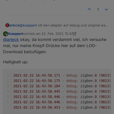
1
arteck
@
kueppert
stll den adapter auf debug und zeigmal was
der so sendet
Kueppert
schrieb am
22. Feb. 2021, 15:47
K
zuletzt editiert von Kueppert
Offline
@
arteck
okay, da kommt verdammt viel, ich versuche
mal, nur meine Knopf-Drücke hier auf dem LOG-
Download beizufügen:
Helligkeit up:
2021
-
02
-
22
16
:
43
:
50.171
 - 
debug:
 zigbee.
0
 (
9813
) 
2021
-
02
-
22
16
:
43
:
50.175
 - 
debug:
 zigbee.
0
 (
9813
) 
2021
-
02
-
22
16
:
43
:
50.184
 - 
debug:
 zigbee.
0
 (
9813
) 
2021
-
02
-
22
16
:
43
:
50.445
 - 
debug:
 zigbee.
0
 (
9813
) 
2021
-
02
-
22
16
:
43
:
50.446
 - 
debug:
 zigbee.
0
 (
9813
) 
2021
-
02
-
22
16
:
43
:
50.446
 - 
debug:
 zigbee.
0
 (
9813
) 
2021
-
02
-
22
16
:
43
:
50.453
 - 
debug:
 zigbee.
0
 (
9813
) 