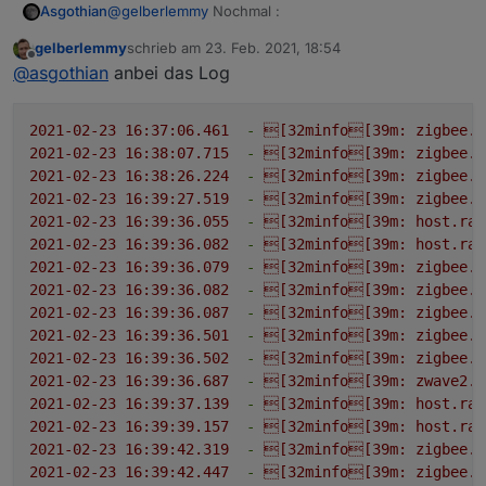
@
gelberlemmy
Nochmal :
Asgothian
gelberlemmy
schrieb am
23. Feb. 2021, 18:54
das was du gepostet hast sind Folgefehler. Bitte
zuletzt editiert von
Offline
@
asgothian
anbei das Log
Poste die Log Einträge von 16:30 bis 16:43
A.
2021-02-23 16:37:06.461
-
[32minfo[39m:
zigbee.0
2021-02-23 16:38:07.715
-
[32minfo[39m:
zigbee.0
2021-02-23 16:38:26.224
-
[32minfo[39m:
zigbee.0
2021-02-23 16:39:27.519
-
[32minfo[39m:
zigbee.0
2021-02-23 16:39:36.055
-
[32minfo[39m:
host.ras
2021-02-23 16:39:36.082
-
[32minfo[39m:
host.ras
2021-02-23 16:39:36.079
-
[32minfo[39m:
zigbee.0
2021-02-23 16:39:36.082
-
[32minfo[39m:
zigbee.0
2021-02-23 16:39:36.087
-
[32minfo[39m:
zigbee.0
2021-02-23 16:39:36.501
-
[32minfo[39m:
zigbee.0
2021-02-23 16:39:36.502
-
[32minfo[39m:
zigbee.0
2021-02-23 16:39:36.687
-
[32minfo[39m:
zwave2.0
2021-02-23 16:39:37.139
-
[32minfo[39m:
host.ras
2021-02-23 16:39:39.157
-
[32minfo[39m:
host.ras
2021-02-23 16:39:42.319
-
[32minfo[39m:
zigbee.0
2021-02-23 16:39:42.447
-
[32minfo[39m:
zigbee.0