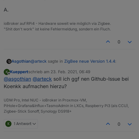
A.
ioBroker auf RPi4 - Hardware soweit wie möglich via Zigbee.
"Shit don't work" ist keine Fehlermeldung, sondern ein Fluch.
0
@
arteck
sagte in
ZigBee neue Version 1.4.4
:
Asgothian
Kueppert
schrieb am
23. Feb. 2021, 06:49
K
zuletzt editiert von
Offline
@
asgothian
@
@
arteck
kueppert
soll ich ggf nen Github-Issue bei
sagte in
ZigBee neue Version 1.4.4
:
Koenkk aufmachen hierzu?
Ist es, ist aber in diesem Fall unwichtig, da die FB
Publish {"action":"up-
nur jeweils einen Knopf für auf und abdimmen.
press","action_group":24674}
UDM Pro, Intel NUC - ioBroker in Proxmox-VM,
A.
PiHole+Grafana&Influx+TasmoAdmin in LXCs, Raspberry Pi3 (als CCU),
Zigbee-Stick Sonoff, Synology DS918+
@
Asgothian
das ist wieder so ein
guppengedönz wie mit der anderen
K
1 Antwort
0
Fernbedinung.