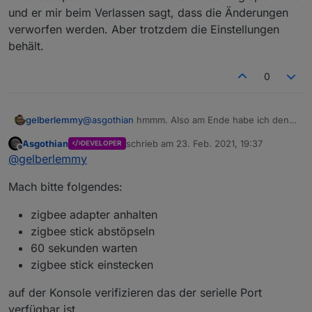
Da stellt sich die Frage warum Du das getan hast.
und er mir beim Verlassen sagt, dass die Änderungen
verworfen werden. Aber trotzdem die Einstellungen
A.
behält.
0
gelberlemmy
@
asgothian
hmmm. Also am Ende habe ich den
Adapter angehalten, da er ja nicht grün
Asgothian
schrieb am
23. Feb. 2021, 19:37
DEVELOPER
geworden ist. Also läuft er aktuell nicht. Aber
zuletzt editiert von
Offline
@
gelberlemmy
zwischendurch habe ich auch ab und an einmal
den Adapter angehalten und neu gestartet, da er
Mach bitte folgendes:
halt nicht grün wird und er die ganzen Error
ausspuckt. Auch das ich die Einstellung
speichere und er mir beim Verlassen sagt, dass
zigbee adapter anhalten
die Änderungen verworfen werden. Aber
zigbee stick abstöpseln
trotzdem die Einstellungen behält.
60 sekunden warten
zigbee stick einstecken
auf der Konsole verifizieren das der serielle Port
verfügbar ist.