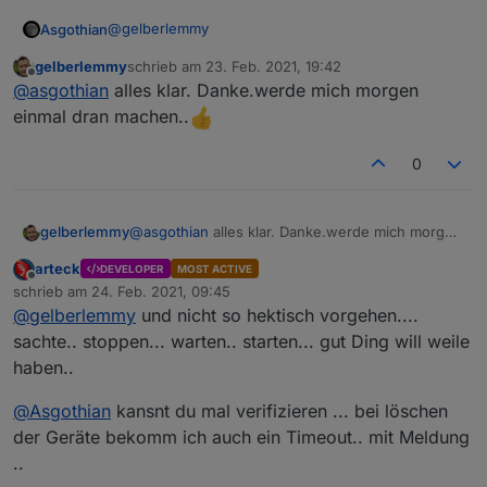
@
gelberlemmy
Asgothian
gelberlemmy
schrieb am
23. Feb. 2021, 19:42
Mach bitte folgendes:
zuletzt editiert von
Offline
@
asgothian
alles klar. Danke.werde mich morgen
zigbee adapter anhalten
einmal dran machen..
auf der Konsole verifizieren das der serielle Port
zigbee stick abstöpseln
verfügbar ist.
60 sekunden warten
0
zigbee stick einstecken
im ioBroker: Log löschen
Log und screenshot posten.
zigbee Adapter auf debug stellen
zigbee Adapter starten
gelberlemmy
@
asgothian
alles klar. Danke.werde mich morgen
60 sekunden warten
A.
einmal dran machen..
config Seite des Adapters aufrufen,
arteck
DEVELOPER
MOST ACTIVE
Konfiguration eintragen (screenshot machen
Offline
schrieb am
24. Feb. 2021, 09:45
von den Einstellungen)
zuletzt editiert von
@
gelberlemmy
und nicht so hektisch vorgehen....
mit save & exit die Konfiguration beenden
sachte.. stoppen... warten.. starten... gut Ding will weile
60 sekunden warten
haben..
@
Asgothian
kansnt du mal verifizieren ... bei löschen
der Geräte bekomm ich auch ein Timeout.. mit Meldung
..