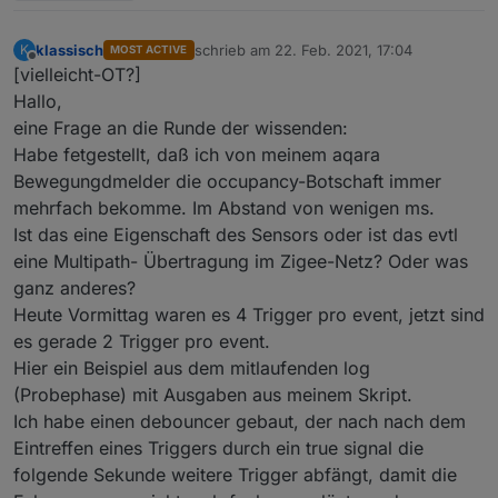
klassisch
schrieb am
22. Feb. 2021, 17:04
K
MOST ACTIVE
zuletzt editiert von
Offline
[vielleicht-OT?]
Hallo,
eine Frage an die Runde der wissenden:
Habe fetgestellt, daß ich von meinem aqara
Bewegungdmelder die occupancy-Botschaft immer
mehrfach bekomme. Im Abstand von wenigen ms.
Ist das eine Eigenschaft des Sensors oder ist das evtl
eine Multipath- Übertragung im Zigee-Netz? Oder was
ganz anderes?
Heute Vormittag waren es 4 Trigger pro event, jetzt sind
es gerade 2 Trigger pro event.
Hier ein Beispiel aus dem mitlaufenden log
(Probephase) mit Ausgaben aus meinem Skript.
Ich habe einen debouncer gebaut, der nach nach dem
Eintreffen eines Triggers durch ein true signal die
folgende Sekunde weitere Trigger abfängt, damit die