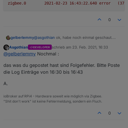
zigbee.0
2021-02-23 16:43:22.640	
error
(378
0
@
asgothian
ok, habe noch einmal geschaut.
gelberlemmy
Habe jetzt auch mal mein TI Board neu
Asgothian
schrieb am
23. Feb. 2021, 16:33
DEVELOPER
geflashed. Dann wurde er zumindest grün. Dann
zigbee.0	2021-02-23 16:44:19.037	info
zuletzt editiert von
Offline
@
gelberlemmy
Nochmal :
habe ich den Kanal noch einmal geändert.
zigbee.0	2021-02-23 16:44:19.035	in
Seitdem das gleiche Problem wieder..
zigbee.0	2021-02-23 16:44:19.034	warn
das was du gepostet hast sind Folgefehler. Bitte Poste
zigbee.0	2021-02-23 16:44:19.033	info
zigbee.0	2021-02-23 16:44:19.029	inf
die Log Einträge von 16:30 bis 16:43
zigbee.0	2021-02-23 16:44:19.027	info
zigbee.0	2021-02-23 16:43:27.005	info
A.
zigbee.0	2021-02-23 16:43:26.372	inf
zigbee.0	2021-02-23 16:43:26.251	info	
ioBroker auf RPi4 - Hardware soweit wie möglich via Zigbee.
"Shit don't work" ist keine Fehlermeldung, sondern ein Fluch.
0