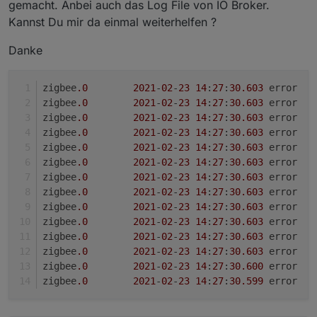
gemacht. Anbei auch das Log File von IO Broker.
@
Asgothian
automatisches Löschen nicht gebrauchter
Kannst Du mir da einmal weiterhelfen ?
Datenpunkte wenn man dem Ausschluss Tab nutzt
Danke
zigbee
.0
2021
-
02
-
23
14
:
27
:
30.603
	err
zigbee
.0
2021
-
02
-
23
14
:
27
:
30.603
zigbee
.0
2021
-
02
-
23
14
:
27
:
30.603
	
zigbee
.0
2021
-
02
-
23
14
:
27
:
30.603
	
zigbee
.0
2021
-
02
-
23
14
:
27
:
30.603
	
zigbee
.0
2021
-
02
-
23
14
:
27
:
30.603
	
zigbee
.0
2021
-
02
-
23
14
:
27
:
30.603
	
zigbee
.0
2021
-
02
-
23
14
:
27
:
30.603
	
zigbee
.0
2021
-
02
-
23
14
:
27
:
30.603
	
zigbee
.0
2021
-
02
-
23
14
:
27
:
30.603
	
zigbee
.0
2021
-
02
-
23
14
:
27
:
30.603
	
zigbee
.0
2021
-
02
-
23
14
:
27
:
30.603
	err
zigbee
.0
2021
-
02
-
23
14
:
27
:
30.600
	err
zigbee
.0
2021
-
02
-
23
14
:
27
:
30.599
	err