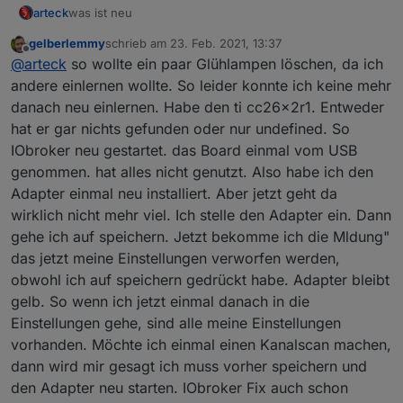
was ist neu
arteck
gelberlemmy
schrieb am
23. Feb. 2021, 13:37
@Ilya : man kann externe konverter einbinmden für DIY
zuletzt editiert von
Offline
@
arteck
so wollte ein paar Glühlampen löschen, da ich
Geräte
so uns nu lassen die Spiele beginnen
andere einlernen wollte. So leider konnte ich keine mehr
danach neu einlernen. Habe den ti cc26x2r1. Entweder
hat er gar nichts gefunden oder nur undefined. So
@Nachtrag
da es hier zu vielen Fragen kommt
IObroker neu gestartet. das Board einmal vom USB
genommen. hat alles nicht genutzt. Also habe ich den
nach dem Update und nach dem Adapter start sind
Adapter einmal neu installiert. Aber jetzt geht da
@
Asgothian
verbesserung des Pingprozesses - hier ist
ALLE Geräte erstmal mit einer Link Quality von 10 in der
auch ein Button in den Objecten dazugekommen
wirklich nicht mehr viel. Ich stelle den Adapter ein. Dann
Kacheln.. nach dem sich die Geräte gemeldet haben
(
Router
) geht die Link Quality auf das was das Gerät
gehe ich auf speichern. Jetzt bekomme ich die Mldung"
lifert. bleibt die Link Quality auf 10 meldet sich das Gerät
das jetzt meine Einstellungen verworfen werden,
nicht, dass kann mehre Stunden dauern..also Geduld
@
arteck
Geräte können diert aus dem Converter
obwohl ich auf speichern gedrückt habe. Adapter bleibt
ausser
gezogen werden auch wenn diese bei uns definiert
gelb. So wenn ich jetzt einmal danach in die
die
batteriebenen Geräte
.. diese müssen sich erst
sind
melden. das dauert da sich diese selten Melden vor
Einstellungen gehe, sind alle meine Einstellungen
allem Aqara bzw. Xiaomi .. man kann es selbst antrigern
vorhanden. Möchte ich einmal einen Kanalscan machen,
per drücken des Knopfes am Gerät. erst dann sieht man
dann wird mir gesagt ich muss vorher speichern und
die richtige Link Quality..
den Adapter neu starten. IObroker Fix auch schon