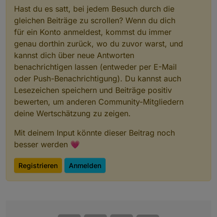
melden. das dauert da sich diese selten Melden vor
Hast du es satt, bei jedem Besuch durch die
allem Aqara bzw. Xiaomi .. man kann es selbst antrigern
gleichen Beiträge zu scrollen? Wenn du dich
per drücken des Knopfes am Gerät. erst dann sieht man
die richtige Link Quality..
für ein Konto anmeldest, kommst du immer
genau dorthin zurück, wo du zuvor warst, und
kannst dich über neue Antworten
@
Asgothian
automatisches Löschen nicht gebrauchter
benachrichtigen lassen (entweder per E-Mail
Datenpunkte wenn man dem Ausschluss Tab nutzt
oder Push-Benachrichtigung). Du kannst auch
Lesezeichen speichern und Beiträge positiv
bewerten, um anderen Community-Mitgliedern
deine Wertschätzung zu zeigen.
Mit deinem Input könnte dieser Beitrag noch
besser werden 💗
Registrieren
Anmelden