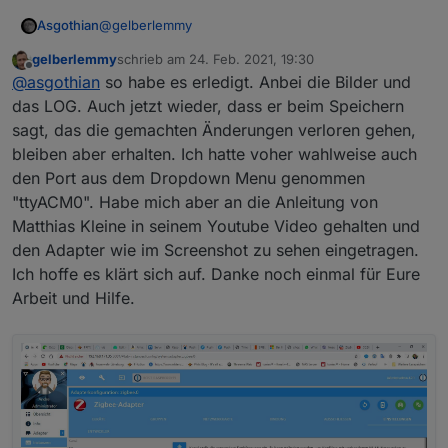
@
gelberlemmy
Asgothian
gelberlemmy
schrieb am
24. Feb. 2021, 19:30
Mach bitte folgendes:
zuletzt editiert von
Offline
@
asgothian
so habe es erledigt. Anbei die Bilder und
zigbee adapter anhalten
das LOG. Auch jetzt wieder, dass er beim Speichern
auf der Konsole verifizieren das der serielle Port
zigbee stick abstöpseln
sagt, das die gemachten Änderungen verloren gehen,
verfügbar ist.
60 sekunden warten
bleiben aber erhalten. Ich hatte voher wahlweise auch
zigbee stick einstecken
im ioBroker: Log löschen
den Port aus dem Dropdown Menu genommen
Log und screenshot posten.
zigbee Adapter auf debug stellen
zigbee Adapter starten
"ttyACM0". Habe mich aber an die Anleitung von
60 sekunden warten
A.
Matthias Kleine in seinem Youtube Video gehalten und
config Seite des Adapters aufrufen,
den Adapter wie im Screenshot zu sehen eingetragen.
Konfiguration eintragen (screenshot machen
Ich hoffe es klärt sich auf. Danke noch einmal für Eure
von den Einstellungen)
mit save & exit die Konfiguration beenden
Arbeit und Hilfe.
60 sekunden warten