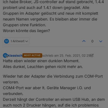
z
ich habe Broker, JS-controller auf stand gebracht, 1.4.4
z
probiert und auch auf 1.4.1 down gegradet. Alle
z
Gruppen im Adapter gelöscht und neue mit komplett
z
neuem Namen vergeben. Es bleiben aber immer die
z
Gruppen ohne Funktion.
z
Woran könnte das liegen?
z
z
M
1 Antwort
0
z
klassisch
schrieb am
25. Feb. 2021, 02:29
K
MOST ACTIVE
zuletzt editiert von klassisch
Offline
Hatte eben wieder einen dunklen Moment.
z
Alles dunkel, Leuchten gehen nicht mehr an.
z
Wieder hat der Adapter die Verbindung zum COM-Port
verloren.
z
z
COM4-Port war aber lt. Geräte Manager i.O. und
z
verbunden.
z
Derzeit hängt der Controller an einem USB Hub, an dem
z
auch noch 2 Drucker hängen, auf die ich problemlos
z