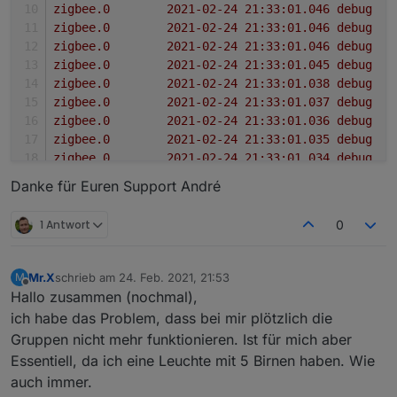
z
z
z
z
z
z
z
z
z
Danke für Euren Support André
z
1 Antwort
0
z
z
z
Mr.X
schrieb am
24. Feb. 2021, 21:53
M
zuletzt editiert von
z
Offline
Hallo zusammen (nochmal),
z
ich habe das Problem, dass bei mir plötzlich die
z
Gruppen nicht mehr funktionieren. Ist für mich aber
z
Essentiell, da ich eine Leuchte mit 5 Birnen haben. Wie
z
auch immer.
z