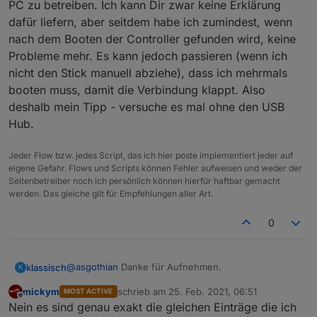
PC zu betreiben. Ich kann Dir zwar keine Erklärung
dafür liefern, aber seitdem habe ich zumindest, wenn
nach dem Booten der Controller gefunden wird, keine
Probleme mehr. Es kann jedoch passieren (wenn ich
nicht den Stick manuell abziehe), dass ich mehrmals
booten muss, damit die Verbindung klappt. Also
deshalb mein Tipp - versuche es mal ohne den USB
Hub.
Jeder Flow bzw. jedes Script, das ich hier poste implementiert jeder auf
eigene Gefahr. Flows und Scripts können Fehler aufweisen und weder der
Seitenbetreiber noch ich persönlich können hierfür haftbar gemacht
werden. Das gleiche gilt für Empfehlungen aller Art.
0
@
asgothian
Danke für Aufnehmen.
klassisch
K
mickym
schrieb am
25. Feb. 2021, 06:51
MOST ACTIVE
Der letzte "Zigbee" Eintrag im log von gestern war
zuletzt editiert von
Offline
Nein es sind genau exakt die gleichen Einträge die ich