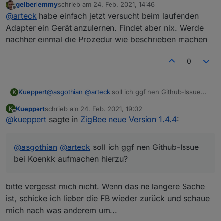
gelberlemmy
schrieb am
24. Feb. 2021, 14:46
@Ilya : man kann externe konverter einbinmden für DIY
zuletzt editiert von
Offline
@
arteck
habe einfach jetzt versucht beim laufenden
Geräte
so uns nu lassen die Spiele beginnen
Adapter ein Gerät anzulernen. Findet aber nix. Werde
nachher einmal die Prozedur wie beschrieben machen
0
@Nachtrag
da es hier zu vielen Fragen kommt
nach dem Update und nach dem Adapter start sind
@
Asgothian
verbesserung des Pingprozesses - hier ist
ALLE Geräte erstmal mit einer Link Quality von 10 in der
Kueppert
@
asgothian
@
arteck
soll ich ggf nen Github-Issue
K
auch ein Button in den Objecten dazugekommen
Kacheln.. nach dem sich die Geräte gemeldet haben
bei Koenkk aufmachen hierzu?
(
Router
) geht die Link Quality auf das was das Gerät
Kueppert
schrieb am
24. Feb. 2021, 19:02
K
zuletzt editiert von
Offline
lifert. bleibt die Link Quality auf 10 meldet sich das Gerät
@
kueppert
sagte in
ZigBee neue Version 1.4.4
:
nicht, dass kann mehre Stunden dauern..also Geduld
@
arteck
Geräte können diert aus dem Converter
ausser
gezogen werden auch wenn diese bei uns definiert
die
batteriebenen Geräte
.. diese müssen sich erst
@
asgothian
@
arteck
soll ich ggf nen Github-Issue
sind
melden. das dauert da sich diese selten Melden vor
bei Koenkk aufmachen hierzu?
allem Aqara bzw. Xiaomi .. man kann es selbst antrigern
per drücken des Knopfes am Gerät. erst dann sieht man
die richtige Link Quality..
bitte vergesst mich nicht. Wenn das ne längere Sache
ist, schicke ich lieber die FB wieder zurück und schaue
mich nach was anderem um...
@
Asgothian
automatisches Löschen nicht gebrauchter