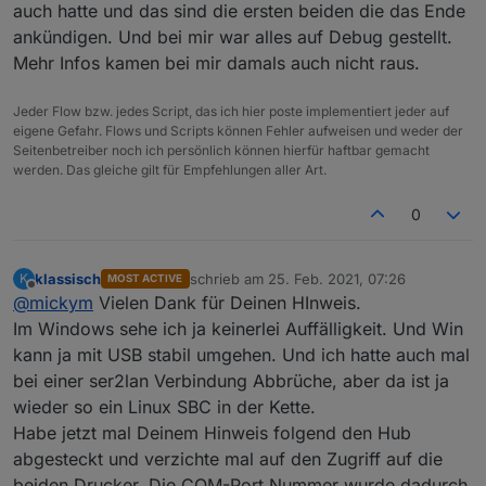
auch hatte und das sind die ersten beiden die das Ende
ankündigen. Und bei mir war alles auf Debug gestellt.
Das ist ja der bekannte Fehler mit der falschen
Mehr Infos kamen bei mir damals auch nicht raus.
Bedatung der Komponenten
Die ersten Einträge mit "zgbee" heute morgen sind
2021-02-25 00:58:08.602	error	(8816) Adapte
die um 00:58.08 von obigem log-Eintrag
Jeder Flow bzw. jedes Script, das ich hier poste implementiert jeder auf
Oder habe ich was übersehen, was falsch
eigene Gefahr. Flows und Scripts können Fehler aufweisen und weder der
verstanden? soll ich nach anderen Stichwörtern
Seitenbetreiber noch ich persönlich können hierfür haftbar gemacht
suchen?
werden. Das gleiche gilt für Empfehlungen aller Art.
Hatte ja jetzt 2 solcher disconnects in dieser direkten
USB-Konfguration (die ser2lan Konfig lasse ich ma
0
aussen vor). Jedes Mal nach einigen Stunden Ruhe
im Zigbbe Imperium, also mut maßlich Sendepause.
Könnte es sein, daß die Connection bei
klassisch
schrieb am
25. Feb. 2021, 07:26
K
MOST ACTIVE
zuletzt editiert von
Nichtgebrauch "abfault"? Dann könnte ich z.B. alle 2
Offline
@
mickym
Vielen Dank für Deinen HInweis.
Stunden prüfen, ob der Leuchtenstatus geändert
Im Windows sehe ich ja keinerlei Auffälligkeit. Und Win
wurde und falls nicht, die Leuchte anpingen. Dann
wäre die Connection wieder "refresht".
kann ja mit USB stabil umgehen. Und ich hatte auch mal
bei einer ser2lan Verbindung Abbrüche, aber da ist ja
wieder so ein Linux SBC in der Kette.
Habe jetzt mal Deinem Hinweis folgend den Hub
abgesteckt und verzichte mal auf den Zugriff auf die
beiden Drucker. Die COM-Port Nummer wurde dadurch