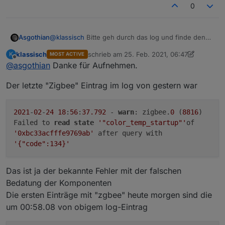
z
0
Bin in die Einstellungen der Zigbee Instanz. Dort war
COM4 angezeigt. Habe im Drop down Menue COM4
erneut ausgewählt. und abgespeichert.
Log mit Serial Port error:
@
klassisch
Bitte geh durch das log und finde den
Asgothian
Zigbee wird wieder grün.
Punkt wo der zigbee Adapter das erste mal beendet
klassisch
schrieb am
25. Feb. 2021, 06:47
K
Lichter reagieren wieder auf Schalter und
MOST ACTIVE
wird, und warum. In dem gelisteten Teil ist das nicht
A.
zuletzt editiert von klassisch
Offline
@
asgothian
Danke für Aufnehmen.
Bewegungsmelder.
mit drin
Spoiler
Der letzte "Zigbee" Eintrag im log von gestern war
2021
-
02
-
24
18
:
56
:
37.792
-
warn
: zigbee.
0
(
8816
)
Failed to
read
state
'"color_temp_startup"'
of
'0xbc33acfffe9769ab'
after query with
'{"code":134}'
Das ist ja der bekannte Fehler mit der falschen
Bedatung der Komponenten
Die ersten Einträge mit "zgbee" heute morgen sind die
um 00:58.08 von obigem log-Eintrag