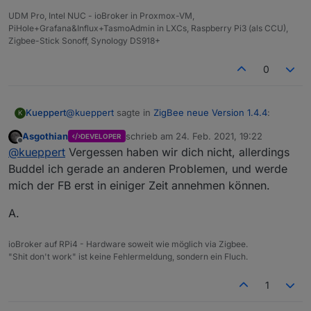
Datenpunkte wenn man dem Ausschluss Tab nutzt
UDM Pro, Intel NUC - ioBroker in Proxmox-VM,
PiHole+Grafana&Influx+TasmoAdmin in LXCs, Raspberry Pi3 (als CCU),
Zigbee-Stick Sonoff, Synology DS918+
0
@
kueppert
sagte in
ZigBee neue Version 1.4.4
:
Kueppert
K
Asgothian
schrieb am
24. Feb. 2021, 19:22
DEVELOPER
zuletzt editiert von
Offline
@
asgothian
@
arteck
soll ich ggf nen Github-
@
kueppert
Vergessen haben wir dich nicht, allerdings
Issue bei Koenkk aufmachen hierzu?
Buddel ich gerade an anderen Problemen, und werde
bitte vergesst mich nicht. Wenn das ne längere
mich der FB erst in einiger Zeit annehmen können.
Sache ist, schicke ich lieber die FB wieder zurück
und schaue mich nach was anderem um...
A.
ioBroker auf RPi4 - Hardware soweit wie möglich via Zigbee.
"Shit don't work" ist keine Fehlermeldung, sondern ein Fluch.
1