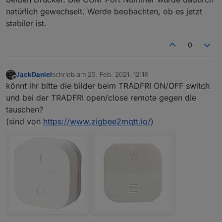
natürlich gewechselt. Werde beobachten, ob es jetzt
stabiler ist.
0
JackDaniel
schrieb am
25. Feb. 2021, 12:18
zuletzt editiert von
Offline
könnt ihr bitte die bilder beim TRADFRI ON/OFF switch
und bei der TRADFRI open/close remote gegen die
tauschen?
(sind von
https://www.zigbee2mqtt.io/
)