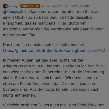
Alles dunkel, Leuchten gehen nicht mehr an.
mickym
schrieb am
25. Feb. 2021, 06:48
MOST ACTIVE
Wieder hat der Adapter die Verbindung zum COM-
zuletzt editiert von
Offline
@
klassisch
Ich kann nur davon abraten, den Stick an
Port verloren.
COM4-Port war aber lt. Geräte Manager i.O. und
einem USB-Hub zu betreiben. Ich hatte dasselbe
verbunden.
Phänomen, das es manchmal 1 Tag durch lief,
Derzeit hängt der Controller an einem USB Hub, an
manchmal verlor man die Verbindung alle paar Stunden
dem auch noch 2 Drucker hängen, auf die ich
mehrmals am Tag.
problemlos zugreifen kann. Ich gehe also davon aus,
daß der OS-seitige Teil der Verbindung stabil ist.
Das habe ich damals auch hier dokumentiert:
https://github.com/ioBroker/ioBroker.zigbee/issues/792
In meinen Augen hat das aber nichts mit der
Bin in die Einstellungen der Zigbee Instanz. Dort war
Adapterversion zu tun. Jedenfalls seitdem ich den Stick
COM4 angezeigt. Habe im Drop down Menue COM4
nun wieder direkt am PI betreibe, bleibt die Verbindung
erneut ausgewählt. und abgespeichert.
Log mit Serial Port error:
stabil. Bei mir war das nicht unter Windows sondern
Zigbee wird wieder grün.
Lichter reagieren wieder auf Schalter und
eben am Raspi. Auch wenn das 2 unterschiedliche
Bewegungsmelder.
Systeme sind. Aus den Logs konnte ich damals auch
Spoiler
nichts entnehmen.
Vielleicht probierst Du es auch mal, den Stick direkt am