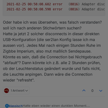
2021
-02
-25
00
:
58
:
08.602
error
	(
8816
) Adapter disco
2021
-02
-25
00
:
58
:
08.598
error
	(
8816
Oder habe ich was übersehen, was falsch verstanden?
soll ich nach anderen Stichwörtern suchen?
Hatte ja jetzt 2 solcher disconnects in dieser direkten
USB-Konfguration (die ser2lan Konfig lasse ich ma
aussen vor). Jedes Mal nach einigen Stunden Ruhe im
Zigbbe Imperium, also mut maßlich Sendepause.
Könnte es sein, daß die Connection bei Nichtgebrauch
"abfault"? Dann könnte ich z.B. alle 2 Stunden prüfen,
ob der Leuchtenstatus geändert wurde und falls nicht,
die Leuchte anpingen. Dann wäre die Connection
wieder "refresht".
1 Antwort
0
Hatte eben wieder einen dunklen Moment.
klassisch
K