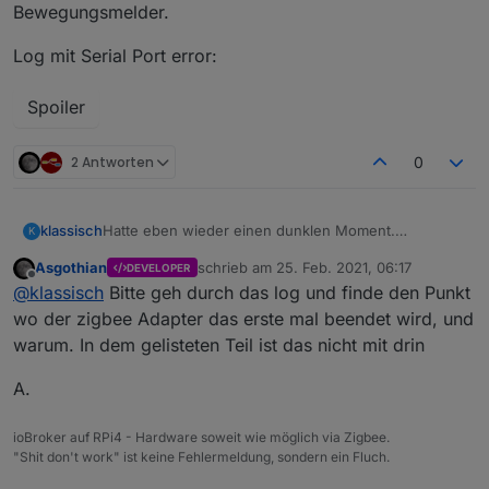
Bewegungsmelder.
Log mit Serial Port error:
z
z
Spoiler
z
z
2 Antworten
0
Hatte eben wieder einen dunklen Moment.
klassisch
K
Alles dunkel, Leuchten gehen nicht mehr an.
z
Asgothian
schrieb am
25. Feb. 2021, 06:17
DEVELOPER
Wieder hat der Adapter die Verbindung zum COM-
zuletzt editiert von
Offline
@
klassisch
Bitte geh durch das log und finde den Punkt
Port verloren.
COM4-Port war aber lt. Geräte Manager i.O. und
wo der zigbee Adapter das erste mal beendet wird, und
verbunden.
warum. In dem gelisteten Teil ist das nicht mit drin
Derzeit hängt der Controller an einem USB Hub, an
dem auch noch 2 Drucker hängen, auf die ich
A.
problemlos zugreifen kann. Ich gehe also davon aus,
daß der OS-seitige Teil der Verbindung stabil ist.
ioBroker auf RPi4 - Hardware soweit wie möglich via Zigbee.
z
"Shit don't work" ist keine Fehlermeldung, sondern ein Fluch.