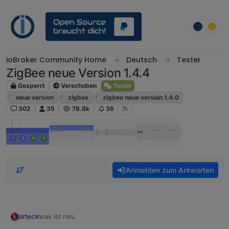
Weiter zum Inhalt
ioBroker Community Home
Deutsch
Tester
ZigBee neue Version 1.4.4
Gesperrt
Verschoben
Tester
neue version
zigbee
zigbee neue version 1.4.0
302
35
78.8k
36
Anmelden zum Antworten
was ist neu
arteck