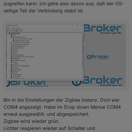
zugreifen kann. Ich gehe also davon aus, daß der OS-
z
seitige Teil der Verbindung stabil ist.
z
z
z
z
z
z
z
z
z
z
z
z
z
Bin in die Einstellungen der Zigbee Instanz. Dort war
z
COM4 angezeigt. Habe im Drop down Menue COM4
erneut ausgewählt. und abgespeichert.
z
Zigbee wird wieder grün.
Lichter reagieren wieder auf Schalter und
z