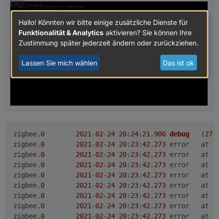
Hallo! Könnten wir bitte einige zusätzliche Dienste für
Funktionalität & Analytics
aktivieren? Sie können Ihre
Zustimmung später jederzeit ändern oder zurückziehen.
Lassen Sie mich wählen
Das ist ok
zigbee.
0
2021
-
02
-
24
20
:
24
:
21.900
debug
	(
270
zigbee.
0
2021
-
02
-
24
20
:
23
:
42.273
	err
zigbee.
0
2021
-
02
-
24
20
:
23
:
42.273
	err
zigbee.
0
2021
-
02
-
24
20
:
23
:
42.273
	err
zigbee.
0
2021
-
02
-
24
20
:
23
:
42.273
	err
zigbee.
0
2021
-
02
-
24
20
:
23
:
42.273
	error	at
zigbee.
0
2021
-
02
-
24
20
:
23
:
42.273
	erro
zigbee.
0
2021
-
02
-
24
20
:
23
:
42.273
	error	
zigbee.
0
2021
-
02
-
24
20
:
23
:
42.273
	err