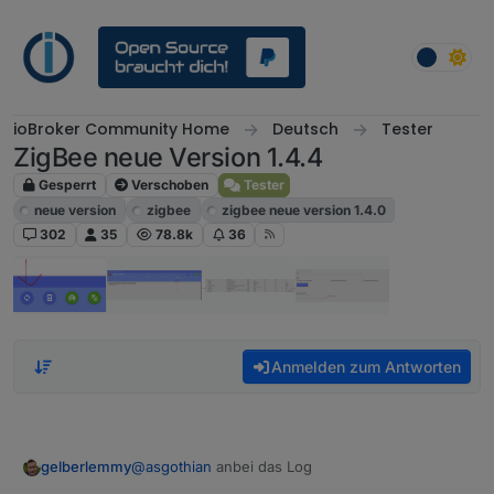
Weiter zum Inhalt
ioBroker Community Home
Deutsch
Tester
ZigBee neue Version 1.4.4
Gesperrt
Verschoben
Tester
neue version
zigbee
zigbee neue version 1.4.0
302
35
78.8k
36
Anmelden zum Antworten
@
asgothian
anbei das Log
gelberlemmy