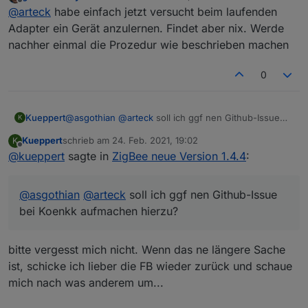
zuletzt editiert von
Offline
@
arteck
habe einfach jetzt versucht beim laufenden
Geräte
so uns nu lassen die Spiele beginnen
Adapter ein Gerät anzulernen. Findet aber nix. Werde
nachher einmal die Prozedur wie beschrieben machen
0
@Nachtrag
da es hier zu vielen Fragen kommt
nach dem Update und nach dem Adapter start sind
@
Asgothian
verbesserung des Pingprozesses - hier ist
ALLE Geräte erstmal mit einer Link Quality von 10 in der
Kueppert
@
asgothian
@
arteck
soll ich ggf nen Github-Issue
K
auch ein Button in den Objecten dazugekommen
Kacheln.. nach dem sich die Geräte gemeldet haben
bei Koenkk aufmachen hierzu?
(
Router
) geht die Link Quality auf das was das Gerät
Kueppert
schrieb am
24. Feb. 2021, 19:02
K
zuletzt editiert von
Offline
lifert. bleibt die Link Quality auf 10 meldet sich das Gerät
@
kueppert
sagte in
ZigBee neue Version 1.4.4
:
nicht, dass kann mehre Stunden dauern..also Geduld
@
arteck
Geräte können diert aus dem Converter
ausser
gezogen werden auch wenn diese bei uns definiert
die
batteriebenen Geräte
.. diese müssen sich erst
@
asgothian
@
arteck
soll ich ggf nen Github-Issue
sind
melden. das dauert da sich diese selten Melden vor
bei Koenkk aufmachen hierzu?
allem Aqara bzw. Xiaomi .. man kann es selbst antrigern
per drücken des Knopfes am Gerät. erst dann sieht man
die richtige Link Quality..
bitte vergesst mich nicht. Wenn das ne längere Sache
ist, schicke ich lieber die FB wieder zurück und schaue
mich nach was anderem um...
@
Asgothian
automatisches Löschen nicht gebrauchter
Datenpunkte wenn man dem Ausschluss Tab nutzt