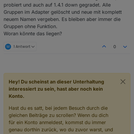
z
probiert und auch auf 1.4.1 down gegradet. Alle
z
Gruppen im Adapter gelöscht und neue mit komplett
z
neuem Namen vergeben. Es bleiben aber immer die
z
Gruppen ohne Funktion.
z
Woran könnte das liegen?
z
z
M
1 Antwort
0
z
z
Hey! Du scheinst an dieser Unterhaltung
z
interessiert zu sein, hast aber noch kein
Konto.
z
z
Hast du es satt, bei jedem Besuch durch die
z
gleichen Beiträge zu scrollen? Wenn du dich
z
für ein Konto anmeldest, kommst du immer
z
z
genau dorthin zurück, wo du zuvor warst, und