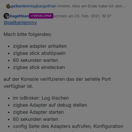
gelberlemmy
@
asgothian
hmmm. Also am Ende habe ich den
Adapter angehalten, da er ja nicht grün
Asgothian
schrieb am
23. Feb. 2021, 19:37
DEVELOPER
geworden ist. Also läuft er aktuell nicht. Aber
zuletzt editiert von
Offline
@
gelberlemmy
zwischendurch habe ich auch ab und an einmal
den Adapter angehalten und neu gestartet, da er
Mach bitte folgendes:
halt nicht grün wird und er die ganzen Error
ausspuckt. Auch das ich die Einstellung
speichere und er mir beim Verlassen sagt, dass
zigbee adapter anhalten
die Änderungen verworfen werden. Aber
zigbee stick abstöpseln
trotzdem die Einstellungen behält.
60 sekunden warten
zigbee stick einstecken
auf der Konsole verifizieren das der serielle Port
verfügbar ist.
im ioBroker: Log löschen
zigbee Adapter auf debug stellen
zigbee Adapter starten
60 sekunden warten
config Seite des Adapters aufrufen, Konfiguration