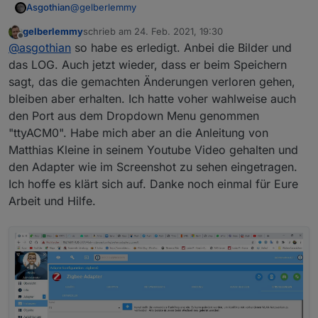
@
gelberlemmy
Asgothian
gelberlemmy
schrieb am
24. Feb. 2021, 19:30
Mach bitte folgendes:
zuletzt editiert von
Offline
@
asgothian
so habe es erledigt. Anbei die Bilder und
zigbee adapter anhalten
das LOG. Auch jetzt wieder, dass er beim Speichern
auf der Konsole verifizieren das der serielle Port
zigbee stick abstöpseln
sagt, das die gemachten Änderungen verloren gehen,
verfügbar ist.
60 sekunden warten
bleiben aber erhalten. Ich hatte voher wahlweise auch
zigbee stick einstecken
im ioBroker: Log löschen
den Port aus dem Dropdown Menu genommen
Log und screenshot posten.
zigbee Adapter auf debug stellen
zigbee Adapter starten
"ttyACM0". Habe mich aber an die Anleitung von
60 sekunden warten
A.
Matthias Kleine in seinem Youtube Video gehalten und
config Seite des Adapters aufrufen,
den Adapter wie im Screenshot zu sehen eingetragen.
Konfiguration eintragen (screenshot machen
Ich hoffe es klärt sich auf. Danke noch einmal für Eure
von den Einstellungen)
mit save & exit die Konfiguration beenden
Arbeit und Hilfe.
60 sekunden warten