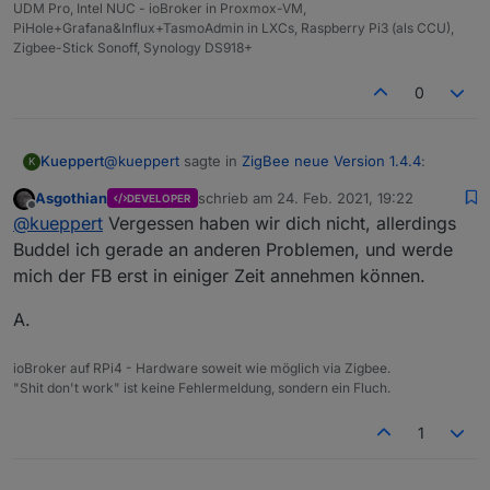
UDM Pro, Intel NUC - ioBroker in Proxmox-VM,
PiHole+Grafana&Influx+TasmoAdmin in LXCs, Raspberry Pi3 (als CCU),
Zigbee-Stick Sonoff, Synology DS918+
0
@
kueppert
sagte in
ZigBee neue Version 1.4.4
:
Kueppert
K
Asgothian
schrieb am
24. Feb. 2021, 19:22
DEVELOPER
zuletzt editiert von
Offline
@
asgothian
@
arteck
soll ich ggf nen Github-
@
kueppert
Vergessen haben wir dich nicht, allerdings
Issue bei Koenkk aufmachen hierzu?
Buddel ich gerade an anderen Problemen, und werde
bitte vergesst mich nicht. Wenn das ne längere
mich der FB erst in einiger Zeit annehmen können.
Sache ist, schicke ich lieber die FB wieder zurück
und schaue mich nach was anderem um...
A.
ioBroker auf RPi4 - Hardware soweit wie möglich via Zigbee.
"Shit don't work" ist keine Fehlermeldung, sondern ein Fluch.
1