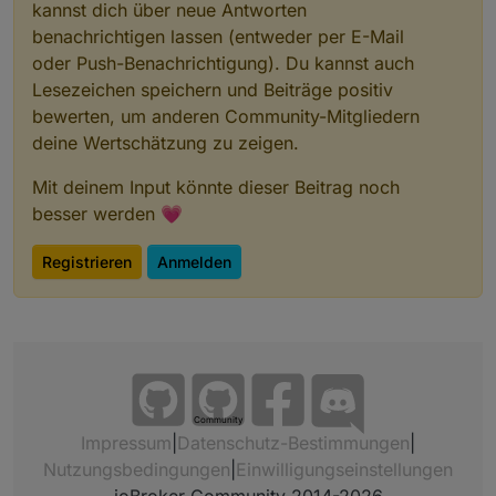
z
kannst dich über neue Antworten
z
benachrichtigen lassen (entweder per E-Mail
z
oder Push-Benachrichtigung). Du kannst auch
z
Lesezeichen speichern und Beiträge positiv
z
bewerten, um anderen Community-Mitgliedern
deine Wertschätzung zu zeigen.
z
z
Mit deinem Input könnte dieser Beitrag noch
z
besser werden 💗
z
z
z
Registrieren
Anmelden
z
z
z
z
z
Community
Impressum
|
Datenschutz-Bestimmungen
|
Nutzungsbedingungen
|
Einwilligungseinstellungen
z