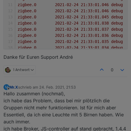
z
z
z
z
z
z
z
z
Danke für Euren Support André
z
1 Antwort
0
z
z
z
Mr.X
schrieb am
24. Feb. 2021, 21:53
M
zuletzt editiert von
z
Offline
Hallo zusammen (nochmal),
z
ich habe das Problem, dass bei mir plötzlich die
z
Gruppen nicht mehr funktionieren. Ist für mich aber
z
Essentiell, da ich eine Leuchte mit 5 Birnen haben. Wie
z
auch immer.
z
z
ich habe Broker, JS-controller auf stand gebracht, 1.4.4