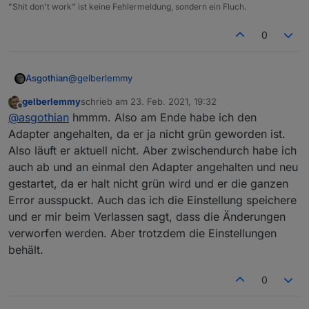
2021-02-23 16:40:04.196  - [32minfo[39m
"Shit don't work" ist keine Fehlermeldung, sondern ein Fluch.
2021-02-23 16:40:04.736  - [32minfo[39m
2021-02-23 16:40:07.603  - [32minfo[39m
0
2021-02-23 16:40:11.422  - [32minfo[39m
2021-02-23 16:40:11.430  - [32minfo[39m
2021-02-23 16:40:11.430  - [32minfo[39m
@
gelberlemmy
Asgothian
2021-02-23 16:40:11.432  - [32minfo[39m
2021-02-23 16:40:11.435  - [32minfo[39m
gelberlemmy
schrieb am
23. Feb. 2021, 19:32
Das Log besagt das du den Zigbee Adapter
2021-02-23 16:40:11.437  - [33mwarn[39m
zuletzt editiert von
Offline
@
asgothian
hmmm. Also am Ende habe ich den
gestartet hast
2021-02-23 16:40:11.438  - [32minfo[39
Adapter angehalten, da er ja nicht grün geworden ist.
2021-02-23 16:40:11.439  - [32minfo[39m
2021-02-23 16:40:11.440  - [31merror[39
Also läuft er aktuell nicht. Aber zwischendurch habe ich
dann aber nach 17 sekunden von hand wieder
2021-02-23 16:40:11.441  - [31merror[39
auch ab und an einmal den Adapter angehalten und neu
angehalten hast.
gestartet, da er halt nicht grün wird und er die ganzen
2021-02-23 16:40:11.422  - [32minfo[39m: 
Error ausspuckt. Auch das ich die Einstellung speichere
Da stellt sich die Frage warum Du das getan hast.
und er mir beim Verlassen sagt, dass die Änderungen
verworfen werden. Aber trotzdem die Einstellungen
A.
behält.
0