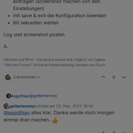
eintragen (screenshot machen von den
Einstellungen)
mit save & exit die Konfiguration beenden
60 sekunden warten
Log und screenshot posten.
A.
ioBroker auf RPi4 - Hardware soweit wie möglich via Zigbee.
"Shit don't work" ist keine Fehlermeldung, sondern ein Fluch.
2 Antworten
0
@
gelberlemmy
Asgothian
gelberlemmy
schrieb am
23. Feb. 2021, 19:42
Mach bitte folgendes:
zuletzt editiert von
Offline
@
asgothian
alles klar. Danke.werde mich morgen
zigbee adapter anhalten
einmal dran machen..
auf der Konsole verifizieren das der serielle Port
zigbee stick abstöpseln
verfügbar ist.
60 sekunden warten
0