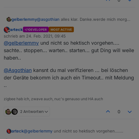
zigbee stick einstecken
im ioBroker: Log löschen
Log und screenshot posten.
zigbee Adapter auf debug stellen
zigbee Adapter starten
gelberlemmy
@
asgothian
alles klar. Danke.werde mich morgen
60 sekunden warten
A.
einmal dran machen..
config Seite des Adapters aufrufen,
arteck
DEVELOPER
MOST ACTIVE
Konfiguration eintragen (screenshot machen
Offline
schrieb am
24. Feb. 2021, 09:45
von den Einstellungen)
zuletzt editiert von
@
gelberlemmy
und nicht so hektisch vorgehen....
mit save & exit die Konfiguration beenden
sachte.. stoppen... warten.. starten... gut Ding will weile
60 sekunden warten
haben..
@
Asgothian
kansnt du mal verifizieren ... bei löschen
der Geräte bekomm ich auch ein Timeout.. mit Meldung
..
zigbee hab ich, zwave auch, nuc's genauso und HA auch
2 Antworten
0
@
gelberlemmy
und nicht so hektisch vorgehen....
arteck
sachte.. stoppen... warten.. starten... gut Ding will weile