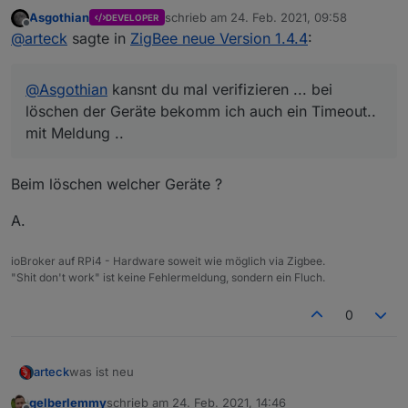
sachte.. stoppen... warten.. starten... gut Ding will weile
Asgothian
schrieb am
24. Feb. 2021, 09:58
DEVELOPER
haben..
@
Asgothian
kansnt du mal verifizieren ... bei löschen
zuletzt editiert von
Offline
@
arteck
sagte in
ZigBee neue Version 1.4.4
:
der Geräte bekomm ich auch ein Timeout.. mit Meldung
..
@
Asgothian
kansnt du mal verifizieren ... bei
löschen der Geräte bekomm ich auch ein Timeout..
mit Meldung ..
Beim löschen welcher Geräte ?
A.
ioBroker auf RPi4 - Hardware soweit wie möglich via Zigbee.
"Shit don't work" ist keine Fehlermeldung, sondern ein Fluch.
0
was ist neu
arteck
gelberlemmy
schrieb am
24. Feb. 2021, 14:46
@Ilya : man kann externe konverter einbinmden für DIY