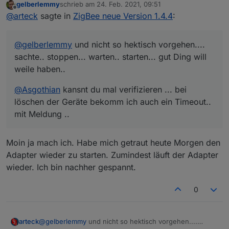
gelberlemmy
schrieb am
24. Feb. 2021, 09:51
haben..
@
Asgothian
kansnt du mal verifizieren ... bei löschen
zuletzt editiert von
Offline
@
arteck
sagte in
ZigBee neue Version 1.4.4
:
der Geräte bekomm ich auch ein Timeout.. mit Meldung
..
@
gelberlemmy
und nicht so hektisch vorgehen....
sachte.. stoppen... warten.. starten... gut Ding will
weile haben..
@
Asgothian
kansnt du mal verifizieren ... bei
löschen der Geräte bekomm ich auch ein Timeout..
mit Meldung ..
Moin ja mach ich. Habe mich getraut heute Morgen den
Adapter wieder zu starten. Zumindest läuft der Adapter
wieder. Ich bin nachher gespannt.
0
@
gelberlemmy
und nicht so hektisch vorgehen....
arteck