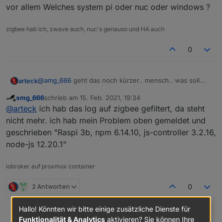
vor allem Welches system pi oder nuc oder windows ?
zigbee hab ich, zwave auch, nuc's genauso und HA auch
0
@
amg_666
geht das noch kürzer.. mensch.. was soll
arteck
man damit anfagen.. du Postest es so als ob im LOG
amg_666
schrieb am
15. Feb. 2021, 19:34
dein ganzes Geldkonto aufgelistet würde...
vor allem Welches system pi oder nuc oder windows ?
zuletzt editiert von
Offline
@
arteck
ich hab das log auf zigbee gefiltert, da steht
nicht mehr. ich hab mein Problem oben gemeldet und
geschrieben "Raspi 3b, npm 6.14.10, js-controller 3.2.16,
node-js 12.20.1"
iobroker auf proxmox container
2 Antworten
0
Hallo! Könnten wir bitte einige zusätzliche Dienste für
amg_666
@
arteck
ich hab das log auf zigbee gefiltert, da steht
Funktionalität & Analytics
aktivieren? Sie können Ihre