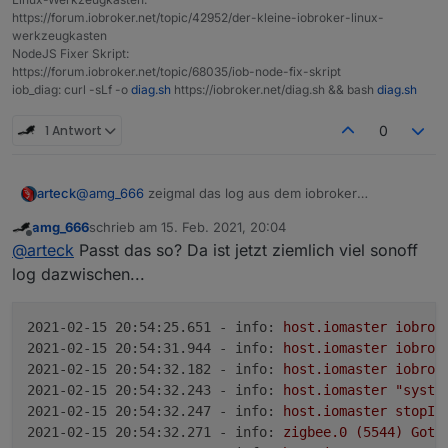
https://forum.iobroker.net/topic/42952/der-kleine-iobroker-linux-
werkzeugkasten
NodeJS Fixer Skript:
https://forum.iobroker.net/topic/68035/iob-node-fix-skript
iob_diag: curl -sLf -o
diag.sh
https://iobroker.net/diag.sh && bash
diag.sh
1 Antwort
0
arteck
@
amg_666
zeigmal das log aus dem iobroker
verzeichniss /opt/iobroker/log
amg_666
schrieb am
15. Feb. 2021, 20:04
zuletzt editiert von
Offline
@
arteck
Passt das so? Da ist jetzt ziemlich viel sonoff
log dazwischen...
2021-02-15 20:54:25.651 - info:
host.iomaster
iobrok
2021-02-15 20:54:31.944 - info:
host.iomaster
iobrok
2021-02-15 20:54:32.182 - info:
host.iomaster
iobrok
2021-02-15 20:54:32.243 - info:
host.iomaster
"syste
2021-02-15 20:54:32.247 - info:
host.iomaster
stopIn
2021-02-15 20:54:32.271 - info:
zigbee.0
(5544)
Got