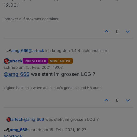
die
batteriebenen Geräte
.. diese müssen sich erst
sind
12.20.1
melden. das dauert da sich diese selten Melden vor
allem Aqara bzw. Xiaomi .. man kann es selbst antrigern
per drücken des Knopfes am Gerät. erst dann sieht man
iobroker auf proxmox container
die richtige Link Quality..
0
@
Asgothian
automatisches Löschen nicht gebrauchter
Datenpunkte wenn man dem Ausschluss Tab nutzt
@
arteck
Ich krieg den 1.4.4 nicht installiert:
amg_666
arteck
DEVELOPER
MOST ACTIVE
$ ./iobroker upgrade zigbee

Offline
schrieb am
15. Feb. 2021, 19:07
Update zigbee from @1.4.2 to @1.4.4

zuletzt editiert von
Raspi 3b, npm 6.14.10, js-controller 3.2.16, node-js
@
amg_666
was steht im grossen LOG ?
host.iomaster Adapter "system.adapter.zigbee.
12.20.1
NPM version: 6.14.10

npm install iobroker.zigbee@1.4.4 --loglevel
zigbee hab ich, zwave auch, nuc's genauso und HA auch
Killed

ERROR: host.iomaster Cannot install iobroker.
0
arteck
@
amg_666
was steht im grossen LOG ?
amg_666
schrieb am
15. Feb. 2021, 19:27
zuletzt editiert von
Offline
@
arteck