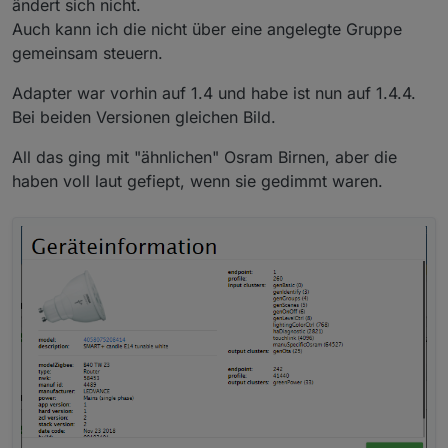
ändert sich nicht.
Datenpunkte sind in der Gerätedefinition festgelegt
Auch kann ich die nicht über eine angelegte Gruppe
und vom Nutzer nicht beeinflussbar.
gemeinsam steuern.
Der Button ist intern mit einer Entprellfunktion
ausgestattet - mehrfaches Auslösen führt nicht
unbedingt zu mehrfachem Abfragen. Je nach Gerät
Adapter war vorhin auf 1.4 und habe ist nun auf 1.4.4.
liegt das minimale Abfrageintervall zwischen 20 und
Bei beiden Versionen gleichen Bild.
30 sekunden.
All das ging mit "ähnlichen" Osram Birnen, aber die
haben voll laut gefiept, wenn sie gedimmt waren.