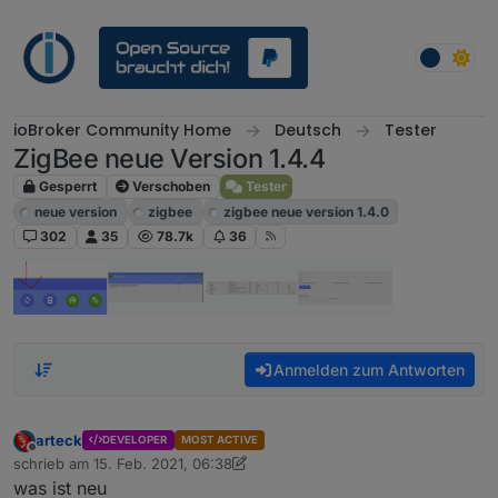
Weiter zum Inhalt
ioBroker Community Home
Deutsch
Tester
ZigBee neue Version 1.4.4
Gesperrt
Verschoben
Tester
neue version
zigbee
zigbee neue version 1.4.0
302
35
78.7k
36
Anmelden zum Antworten
arteck
DEVELOPER
MOST ACTIVE
Offline
schrieb am
15. Feb. 2021, 06:38
zuletzt editiert von arteck
was ist neu