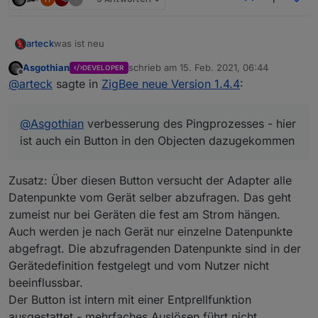
was ist neu
arteck
Asgothian
schrieb am
15. Feb. 2021, 06:44
DEVELOPER
@Ilya : man kann externe konverter einbinmden für DIY
zuletzt editiert von
Offline
@
arteck
sagte in
ZigBee neue Version 1.4.4
:
Geräte
so uns nu lassen die Spiele beginnen
@
Asgothian
verbesserung des Pingprozesses - hier
ist auch ein Button in den Objecten dazugekommen
@Nachtrag
da es hier zu vielen Fragen kommt
nach dem Update und nach dem Adapter start sind
Zusatz: Über diesen Button versucht der Adapter alle
@
Asgothian
verbesserung des Pingprozesses - hier ist
ALLE Geräte erstmal mit einer Link Quality von 10 in der
Datenpunkte vom Gerät selber abzufragen. Das geht
auch ein Button in den Objecten dazugekommen
Kacheln.. nach dem sich die Geräte gemeldet haben
zumeist nur bei Geräten die fest am Strom hängen.
(
Router
) geht die Link Quality auf das was das Gerät
Auch werden je nach Gerät nur einzelne Datenpunkte
lifert. bleibt die Link Quality auf 10 meldet sich das Gerät
nicht, dass kann mehre Stunden dauern..also Geduld
abgefragt. Die abzufragenden Datenpunkte sind in der
@
arteck
Geräte können diert aus dem Converter
ausser
gezogen werden auch wenn diese bei uns definiert
Gerätedefinition festgelegt und vom Nutzer nicht
die
batteriebenen Geräte
.. diese müssen sich erst
sind
beeinflussbar.
melden. das dauert da sich diese selten Melden vor
allem Aqara bzw. Xiaomi .. man kann es selbst antrigern
Der Button ist intern mit einer Entprellfunktion
per drücken des Knopfes am Gerät. erst dann sieht man
ausgestattet - mehrfaches Auslösen führt nicht