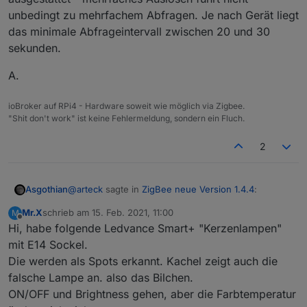
die richtige Link Quality..
unbedingt zu mehrfachem Abfragen. Je nach Gerät liegt
das minimale Abfrageintervall zwischen 20 und 30
sekunden.
@
Asgothian
automatisches Löschen nicht gebrauchter
Datenpunkte wenn man dem Ausschluss Tab nutzt
A.
ioBroker auf RPi4 - Hardware soweit wie möglich via Zigbee.
"Shit don't work" ist keine Fehlermeldung, sondern ein Fluch.
2
@
arteck
sagte in
ZigBee neue Version 1.4.4
:
Asgothian
Mr.X
schrieb am
15. Feb. 2021, 11:00
M
zuletzt editiert von
Offline
Hi, habe folgende Ledvance Smart+ "Kerzenlampen"
@
Asgothian
verbesserung des Pingprozesses
- hier ist auch ein Button in den Objecten
mit E14 Sockel.
Zusatz: Über diesen Button versucht der Adapter
dazugekommen
Die werden als Spots erkannt. Kachel zeigt auch die
alle Datenpunkte vom Gerät selber abzufragen. Das
falsche Lampe an. also das Bilchen.
geht zumeist nur bei Geräten die fest am Strom
A.
hängen. Auch werden je nach Gerät nur einzelne
ON/OFF und Brightness gehen, aber die Farbtemperatur
Datenpunkte abgefragt. Die abzufragenden