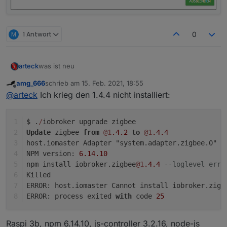
M
1 Antwort
0
was ist neu
arteck
amg_666
schrieb am
15. Feb. 2021, 18:55
@Ilya : man kann externe konverter einbinmden für DIY
zuletzt editiert von
Offline
@
arteck
Ich krieg den 1.4.4 nicht installiert:
Geräte
so uns nu lassen die Spiele beginnen
$ .
/
iobroker upgrade zigbee
Update
 zigbee 
from
@1
.4
.2
to
@1
.4
.4
@Nachtrag
da es hier zu vielen Fragen kommt
host.iomaster Adapter "system.adapter.zigbee.0" 
i
NPM version: 
6.14
.10
nach dem Update und nach dem Adapter start sind
npm install iobroker.zigbee
@1
.4
.4
--loglevel erro
@
Asgothian
verbesserung des Pingprozesses - hier ist
ALLE Geräte erstmal mit einer Link Quality von 10 in der
Killed
auch ein Button in den Objecten dazugekommen
Kacheln.. nach dem sich die Geräte gemeldet haben
ERROR: host.iomaster Cannot install iobroker.zigb
(
Router
) geht die Link Quality auf das was das Gerät
ERROR: process exited 
with
 code 
25
lifert. bleibt die Link Quality auf 10 meldet sich das Gerät
nicht, dass kann mehre Stunden dauern..also Geduld
@
arteck
Geräte können diert aus dem Converter
ausser
Raspi 3b, npm 6.14.10, js-controller 3.2.16, node-js
gezogen werden auch wenn diese bei uns definiert