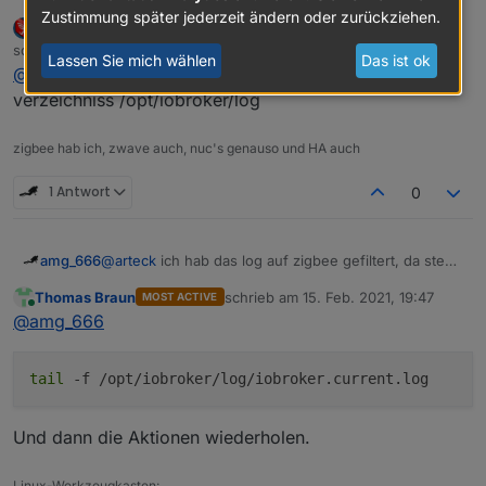
nicht mehr. ich hab mein Problem oben gemeldet und
Zustimmung später jederzeit ändern oder zurückziehen.
arteck
DEVELOPER
MOST ACTIVE
geschrieben "Raspi 3b, npm 6.14.10, js-controller
Offline
schrieb am
15. Feb. 2021, 19:42
3.2.16, node-js 12.20.1"
zuletzt editiert von
Lassen Sie mich wählen
Das ist ok
@
amg_666
zeigmal das log aus dem iobroker
verzeichniss /opt/iobroker/log
zigbee hab ich, zwave auch, nuc's genauso und HA auch
1 Antwort
0
amg_666
@
arteck
ich hab das log auf zigbee gefiltert, da steht
nicht mehr. ich hab mein Problem oben gemeldet und
Thomas Braun
schrieb am
15. Feb. 2021, 19:47
MOST ACTIVE
geschrieben "Raspi 3b, npm 6.14.10, js-controller
zuletzt editiert von
Online
@
amg_666
3.2.16, node-js 12.20.1"
tail
-f /opt/iobroker/log/iobroker.current.log
Und dann die Aktionen wiederholen.
Linux-Werkzeugkasten: