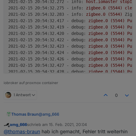
2021-02-15 20:54:32.272 - info:
host.iomaster
stopIn
2021-02-15 20:54:32.275 - info:
zigbee.0
(5544)
clea
2021-02-15 20:54:32.283 - info:
zigbee.0
(5544)
Zigb
2021-02-15 20:54:32.417 - debug:
zigbee.0
(5544)
Pub
2021-02-15 20:54:32.419 - debug:
zigbee.0
(5544)
Pub
2021-02-15 20:54:32.420 - debug:
zigbee.0
(5544)
Pub
2021-02-15 20:54:32.422 - debug:
zigbee.0
(5544)
Pub
2021-02-15 20:54:32.423 - debug:
zigbee.0
(5544)
Pub
2021-02-15 20:54:32.424 - debug:
zigbee.0
(5544)
Pub
2021-02-15 20:54:32.426 - debug:
zigbee.0
(5544)
Pub
2021-02-15 20:54:32.427 - debug:
zigbee.0
(5544)
Pub
2021-02-15 20:54:32.428 - debug:
zigbee.0
(5544)
Pub
2021-02-15 20:54:32.430 - debug:
zigbee.0
(5544)
Pub
iobroker auf proxmox container
2021-02-15 20:54:32.431 - debug:
zigbee.0
(5544)
Pub
2021-02-15 20:54:32.432 - debug:
zigbee.0
(5544)
Pub
1 Antwort
0
2021-02-15 20:54:32.434 - debug:
zigbee.0
(5544)
Pub
2021-02-15 20:54:32.435 - debug:
zigbee.0
(5544)
Pub
2021-02-15 20:54:32.683 - info:
zigbee.0
(5544)
term
@
amg_666
Thomas Braun
2021-02-15 20:54:32.687 - info:
zigbee.0
(5544)
Term
2021-02-15 20:54:33.441 - info:
host.iomaster
instan
amg_666
schrieb am
15. Feb. 2021, 20:04
zuletzt editiert von
Offline
2021-02-15 20:54:34.179 - info: host.iomaster iobrok
@
thomas-braun
hab ich gemacht, Fehler tritt weiterhin
2021-02-15 20:54:34.183 - info:
host.iomaster
iobrok