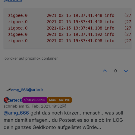
zigbee.0
2021-02-15 19:37:41.448	
info
(279
zigbee.0
2021-02-15 19:37:41.446	
info
(279
zigbee.0
2021-02-15 19:37:41.108	
info
(279
zigbee.0
2021-02-15 19:37:41.102	
info
(279
zigbee.0
2021-02-15 19:37:41.098	
info
(279
iobroker auf proxmox container
0
@
arteck
amg_666
arteck
DEVELOPER
MOST ACTIVE
zigbee.0	2021-02-15 19:37:41.448	info	(2
Offline
schrieb am
15. Feb. 2021, 19:32
zigbee.0	2021-02-15 19:37:41.446	info	
zuletzt editiert von arteck
@
amg_666
geht das noch kürzer.. mensch.. was soll
zigbee.0	2021-02-15 19:37:41.108	info	(2
zigbee.0	2021-02-15 19:37:41.102	info	(
man damit anfagen.. du Postest es so als ob im LOG
dein ganzes Geldkonto aufgelistet würde...