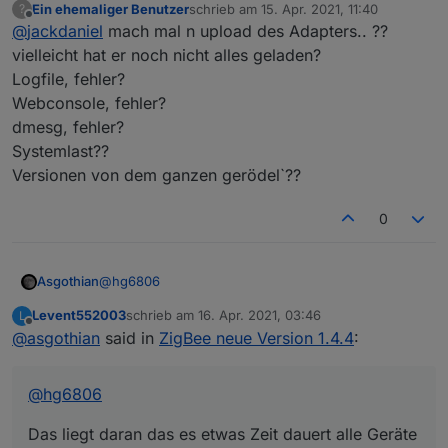
Ein ehemaliger Benutzer
schrieb am
15. Apr. 2021, 11:40
?
panel links aufrufe, bekomme ich immer nur ein
zuletzt editiert von
Offline
@
jackdaniel
mach mal n upload des Adapters.. ??
leere seite in englisch angezeigt,mehr passiert
bzw. geht damit auch nicht :(
vielleicht hat er noch nicht alles geladen?
probiert mit chrome und firefox
Logfile, fehler?
Webconsole, fehler?
dmesg, fehler?
Systemlast??
Versionen von dem ganzen gerödel`??
0
@
hg6806
Asgothian
Levent552003
schrieb am
16. Apr. 2021, 03:46
L
Das liegt daran das es etwas Zeit dauert alle Geräte
zuletzt editiert von
Offline
@
asgothian
said in
ZigBee neue Version 1.4.4
:
abzufragen. Dadurch entsteht ggf. Eine Pause in der
keine Geräte angezeigt werden.
A.
@
hg6806
Das liegt daran das es etwas Zeit dauert alle Geräte