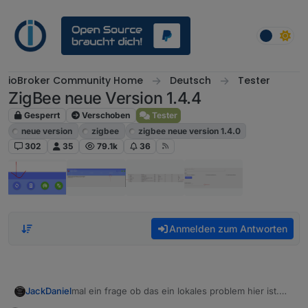
Weiter zum Inhalt
ioBroker Community Home
Deutsch
Tester
ZigBee neue Version 1.4.4
Gesperrt
Verschoben
Tester
neue version
zigbee
zigbee neue version 1.4.0
302
35
79.1k
36
Anmelden zum Antworten
JackDaniel
mal ein frage ob das ein lokales problem hier ist.
wenn ich die adapterseite über den punkt im admin