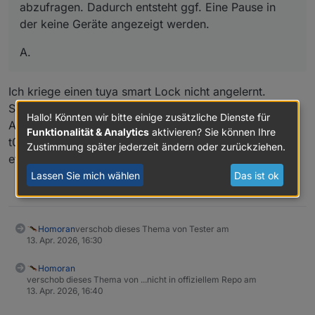
abzufragen. Dadurch entsteht ggf. Eine Pause in
der keine Geräte angezeigt werden.
A.
Ich kriege einen tuya smart Lock nicht angelernt.
Scheint in der Geräte Bibliothek nicht definiert zu sein.
Hallo! Könnten wir bitte einige zusätzliche Dienste für
Als Bezeichnung gibt der Adapter ihn den Namen
Funktionalität & Analytics
aktivieren? Sie können Ihre
t0ay01. Habe zwar über Experten Modus versucht
Zustimmung später jederzeit ändern oder zurückziehen.
etwas zu erreichen hat aber leider nicht geklappt.
Lassen Sie mich wählen
Das ist ok
0
Homoran
verschob dieses Thema von Tester am
13. Apr. 2026, 16:30
Homoran
verschob dieses Thema von ...nicht in offiziellem Repo am
13. Apr. 2026, 16:40