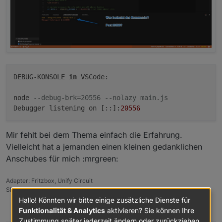
DEBUG-KONSOLE 
in
 VSCode:

node 
--debug-brk=20556 --nolazy main.js 
Debugger listening on [::]:
20556
Mir fehlt bei dem Thema einfach die Erfahrung.
Vielleicht hat a jemanden einen kleinen gedanklichen
Anschubes für mich :mrgreen:
Adapter: Fritzbox, Unify Circuit
Skripte: dynamic hue, Bluetooth Scan, Multi-Ereignisliste
Hallo! Könnten wir bitte einige zusätzliche Dienste für
0
Funktionalität & Analytics
aktivieren? Sie können Ihre
Zustimmung später jederzeit ändern oder zurückziehen.