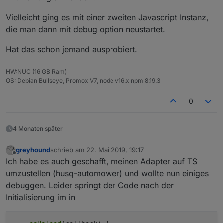
Vielleicht ging es mit einer zweiten Javascript Instanz,
die man dann mit debug option neustartet.
Hat das schon jemand ausprobiert.
HW:NUC (16 GB Ram)
OS: Debian Bullseye, Promox V7, node v16.x npm 8.19.3
0
4 Monaten später
greyhound
schrieb am
22. Mai 2019, 19:17
zuletzt editiert von
Offline
Ich habe es auch geschafft, meinen Adapter auf TS
umzustellen (husq-automower) und wollte nun einiges
debuggen. Leider springt der Code nach der
Initialisierung im in