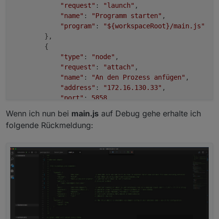
"request"
: 
"launch"
,

"name"
: 
"Programm starten"
,

"program"
: 
"
${workspaceRoot}
/main.js"
        },

        {

"type"
: 
"node"
,

"request"
: 
"attach"
,

"name"
: 
"An den Prozess anfügen"
,

"address"
: 
"172.16.130.33"
,

"port"
: 
5858
        }

Wenn ich nun bei
main.js
auf Debug gehe erhalte ich
    ]

folgende Rückmeldung: