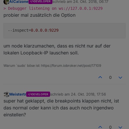
AlCalzone
schrieb am
24. Okt. 2018, 06:17
DEVELOPER
zuletzt editiert von
Offline
> Debugger listening on ws://127.0.0.1:9229
probier mal zusätzlich die Option
--inspect
=
0.0
.
0.0
:
9229
um node klarzumachen, dass es nicht nur auf der
lokalen Loopback-IP lauschen soll.
Warum `sudo` böse ist: https://forum.iobroker.net/post/17109
0
Meistertr
schrieb am
24. Okt. 2018, 17:56
DEVELOPER
zuletzt editiert von
Offline
super hat geklappt, die breakpoints klappen nicht, ist
das normal oder kann ich das auch noch irgendwo
einstellen?
0