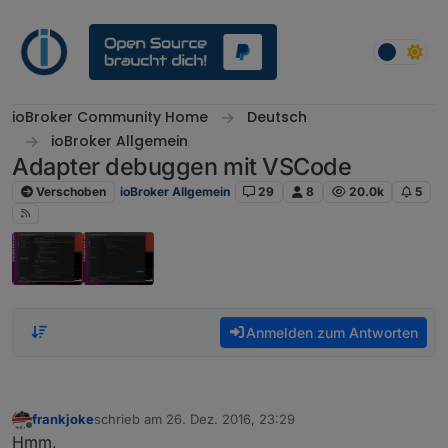
Weiter zum Inhalt
ioBroker Community Home
Deutsch
ioBroker Allgemein
Adapter debuggen mit VSCode
Verschoben
ioBroker Allgemein
29
8
20.0k
5
Anmelden zum Antworten
frankjoke
schrieb am
26. Dez. 2016, 23:29
zuletzt editiert von
Offline
Hmm,