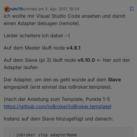
ruhr70
schrieb am
3. Apr. 2017, 18:24
zuletzt editiert von
Offline
Ich wollte mir Visual Studio Code ansehen und damit
einen Adapter debugen (remote).
Leider scheitere ich dabei :-(
Auf dem Master läuft node
v4.8.1
Auf dem Slave (pi 3) läuft node
v6.10.0
<- hier soll der
Adapter laufen
Der Adapter, um den es geht wurde auf dem
Slave
eingespielt (erst einmal das ioBroker.template).
(nach der Anleitung zum Template, Punkte 1-5
https://github.com/ioBroker/ioBroker.template
)
Instanz auf dem Slave hinzugefügt und danach:
iobroker stop adapterName