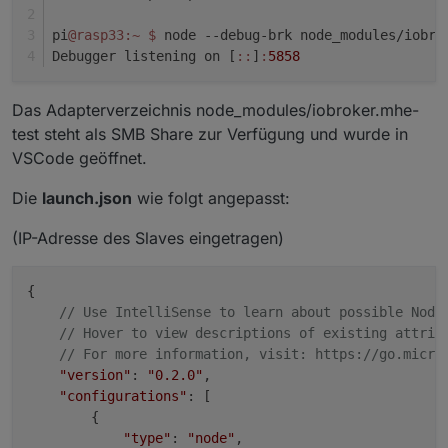
pi
@rasp33
:~
$ 
node --debug-brk node_modules/iobro
Debugger listening on [
:
:
]
:
5858
Das Adapterverzeichnis node_modules/iobroker.mhe-
test steht als SMB Share zur Verfügung und wurde in
VSCode geöffnet.
Die
launch.json
wie folgt angepasst:
(IP-Adresse des Slaves eingetragen)
{

// Use IntelliSense to learn about possible Node
// Hover to view descriptions of existing attrib
// For more information, visit: https://go.micro
"version"
: 
"0.2.0"
,

"configurations"
: [

        {

"type"
: 
"node"
,
