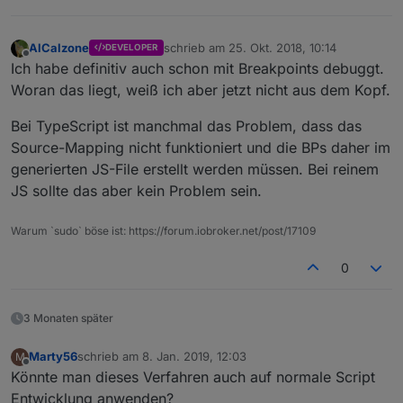
AlCalzone
schrieb am
25. Okt. 2018, 10:14
DEVELOPER
zuletzt editiert von
Offline
Ich habe definitiv auch schon mit Breakpoints debuggt.
Woran das liegt, weiß ich aber jetzt nicht aus dem Kopf.
Bei TypeScript ist manchmal das Problem, dass das
Source-Mapping nicht funktioniert und die BPs daher im
generierten JS-File erstellt werden müssen. Bei reinem
JS sollte das aber kein Problem sein.
Warum `sudo` böse ist: https://forum.iobroker.net/post/17109
0
3 Monaten später
Marty56
schrieb am
8. Jan. 2019, 12:03
M
zuletzt editiert von
Offline
Könnte man dieses Verfahren auch auf normale Script
Entwicklung anwenden?