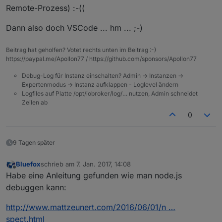
Remote-Prozess) :-((
Dann also doch VSCode ... hm ... ;-)
Beitrag hat geholfen? Votet rechts unten im Beitrag :-)
https://paypal.me/Apollon77 / https://github.com/sponsors/Apollon77
Debug-Log für Instanz einschalten? Admin -> Instanzen ->
Expertenmodus -> Instanz aufklappen - Loglevel ändern
Logfiles auf Platte /opt/iobroker/log/… nutzen, Admin schneidet
Zeilen ab
0
9 Tagen später
Bluefox
schrieb am
7. Jan. 2017, 14:08
zuletzt editiert von
Offline
Habe eine Anleitung gefunden wie man node.js
debuggen kann:
http://www.mattzeunert.com/2016/06/01/n …
spect.html