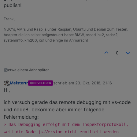
publish!
Frank,
NUC's, VM's und Raspi's unter Raspian, Ubuntu und Debian zum Testen.
Adapter die ich selbst beigesteuert habe: BMW, broadlink2, radar2,
systeminfo, km200, xs1 und einige im Anmarsch!
0
etwa einem Jahr später
Meistertr
schrieb am
23. Okt. 2018, 21:16
DEVELOPER
zuletzt editiert von
Offline
Hi,
ich versuch gerade das remote debugging mit vs-code
und node8, bekomme aber immer folgende
Fehlermeldung:
> Das Debugging erfolgt mit dem Inspektorprotokoll,
weil die Node.js-Version nicht ermittelt werden