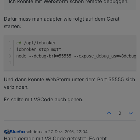
Ich konnte mit WebStorm schon remote debuggen.
Dafür muss man adapter wie folgt auf dem Gerät
starten:
cd
 /opt/iobroker
iobroker stop mqtt
node --debug-brk=55555 --expose_debug_as=v8debug 
Und dann konnte WebStorm unter dem Port 55555 sich
verbinden.
Es sollte mit VSCode auch gehen.
0
Bluefox
schrieb am
27. Dez. 2016, 22:04
zuletzt editiert von
Offline
Habe gerade mit VS Code getestet. Es geht.