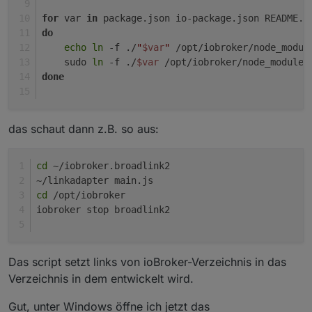
for
 var 
in
 package.json io-package.json README.m
do
echo
ln
 -f ./
"
$var
"
 /opt/iobroker/node_modul
    sudo 
ln
 -f ./
$var
 /opt/iobroker/node_modules
done
das schaut dann z.B. so aus:
cd
 ~/iobroker.broadlink2
~/linkadapter main.js
cd
 /opt/iobroker
iobroker stop broadlink2
Das script setzt links von ioBroker-Verzeichnis in das
Verzeichnis in dem entwickelt wird.
Gut, unter Windows öffne ich jetzt das