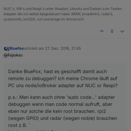
NUC's, VM's und Raspi's unter Raspian, Ubuntu und Debian zum Testen.
Adapter die ich selbst beigesteuert habe: BMW, broadlink2, radar2,
systeminfo, km200, xs1 und einige im Anmarsch!
0
Bluefox
schrieb am
27. Dez. 2016, 21:45
zuletzt editiert von
Offline
@fsjoke:
Danke BlueFox, hast es geschafft damit auch
remote zu debuggen? Ich meine Chrome läuft auf
PC uns node/ioBroker adapter auf NUC or Raspi?
p.s.: Man kann auch ohne 'sudo code…' adapter
debuggen wenn man code normal aufruft, aber
eben nur solche die kein root brauchen. rpi2
(wegen GPIO) und radar (wegen noble) brauchen
root z.B. `