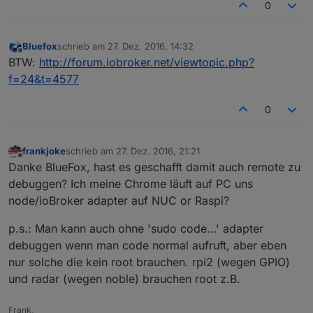
0
Bluefox
schrieb am
27. Dez. 2016, 14:32
zuletzt editiert von
Offline
BTW:
http://forum.iobroker.net/viewtopic.php?
f=24&t=4577
0
frankjoke
schrieb am
27. Dez. 2016, 21:21
zuletzt editiert von
Offline
Danke BlueFox, hast es geschafft damit auch remote zu
debuggen? Ich meine Chrome läuft auf PC uns
node/ioBroker adapter auf NUC or Raspi?
p.s.: Man kann auch ohne 'sudo code…' adapter
debuggen wenn man code normal aufruft, aber eben
nur solche die kein root brauchen. rpi2 (wegen GPIO)
und radar (wegen noble) brauchen root z.B.
Frank,