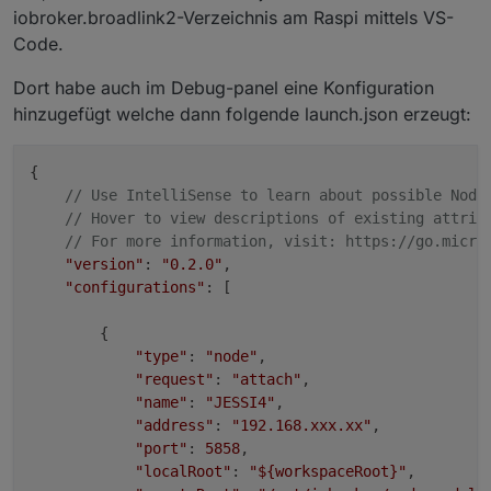
iobroker.broadlink2-Verzeichnis am Raspi mittels VS-
Code.
Dort habe auch im Debug-panel eine Konfiguration
hinzugefügt welche dann folgende launch.json erzeugt:
{

// Use IntelliSense to learn about possible Node
// Hover to view descriptions of existing attrib
// For more information, visit: https://go.micro
"version"
: 
"0.2.0"
,

"configurations"
: [

        {

"type"
: 
"node"
,

"request"
: 
"attach"
,

"name"
: 
"JESSI4"
,

"address"
: 
"192.168.xxx.xx"
,

"port"
: 
5858
,

"localRoot"
: 
"
${workspaceRoot}
"
,
