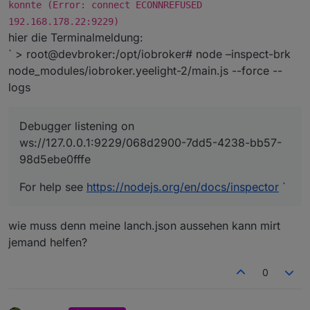
konnte (Error: connect ECONNREFUSED
192.168.178.22:9229)
hier die Terminalmeldung:
` > root@devbroker:/opt/iobroker# node –inspect-brk
node_modules/iobroker.yeelight-2/main.js --force --
logs
Debugger listening on
ws://127.0.0.1:9229/068d2900-7dd5-4238-bb57-
98d5ebe0fffe
For help see
https://nodejs.org/en/docs/inspector
`
wie muss denn meine lanch.json aussehen kann mirt
jemand helfen?
0