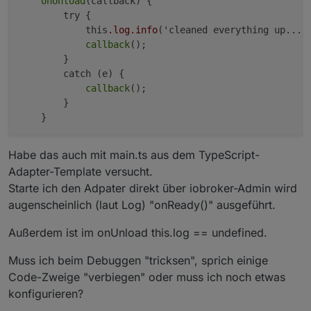
onUnload
(callback) {

        try {

            this
.log
.info
('cleaned everything up...')
callback
();

        }

        catch (e) {

callback
();

        }

Habe das auch mit main.ts aus dem TypeScript-
Adapter-Template versucht.
Starte ich den Adpater direkt über iobroker-Admin wird
augenscheinlich (laut Log) "onReady()" ausgeführt.
Außerdem ist im onUnload this.log == undefined.
Muss ich beim Debuggen "tricksen", sprich einige
Code-Zweige "verbiegen" oder muss ich noch etwas
konfigurieren?