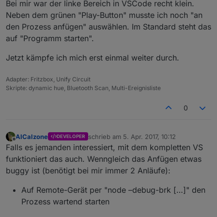
Bei mir war der linke Bereich in VSCode recht klein.
Neben dem grünen "Play-Button" musste ich noch "an
den Prozess anfügen" auswählen. Im Standard steht das
auf "Programm starten".
Jetzt kämpfe ich mich erst einmal weiter durch.
Adapter: Fritzbox, Unify Circuit
Skripte: dynamic hue, Bluetooth Scan, Multi-Ereignisliste
0
AlCalzone
schrieb am
5. Apr. 2017, 10:12
DEVELOPER
zuletzt editiert von
Offline
Falls es jemanden interessiert, mit dem kompletten VS
funktioniert das auch. Wenngleich das Anfügen etwas
buggy ist (benötigt bei mir immer 2 Anläufe):
Auf Remote-Gerät per "node –debug-brk […]" den
Prozess wartend starten