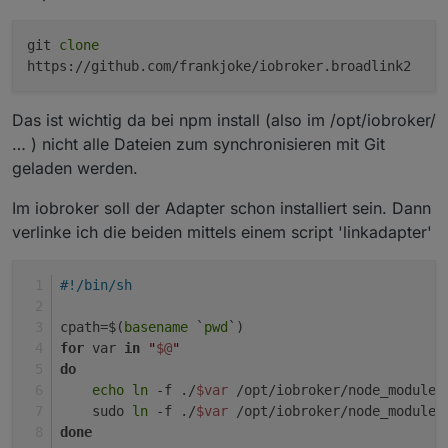
git
clone
https://github.com/frankjoke/iobroker.broadlink2
Das ist wichtig da bei npm install (also im /opt/iobroker/
… ) nicht alle Dateien zum synchronisieren mit Git
geladen werden.
Im iobroker soll der Adapter schon installiert sein. Dann
verlinke ich die beiden mittels einem script 'linkadapter'
#!/bin/sh
cpath=$(
basename
 `
pwd
`)
for
 var 
in
"
$@
"
do
echo
ln
 -f ./
$var
 /opt/iobroker/node_modules
    sudo 
ln
 -f ./
$var
 /opt/iobroker/node_modules
done