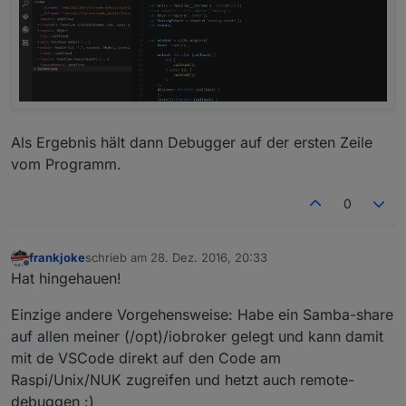
Als Ergebnis hält dann Debugger auf der ersten Zeile
vom Programm.
0
frankjoke
schrieb am
28. Dez. 2016, 20:33
zuletzt editiert von
Offline
Hat hingehauen!
Einzige andere Vorgehensweise: Habe ein Samba-share
auf allen meiner (/opt)/iobroker gelegt und kann damit
mit de VSCode direkt auf den Code am
Raspi/Unix/NUK zugreifen und hetzt auch remote-
debuggen :)