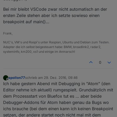
Bei mir bleibt VSCode zwar nicht automatisch an der
ersten Zeile stehen aber ich setzte sowieso einen
breakpoint auf main()…
Frank,
NUC's, VM's und Raspi's unter Raspian, Ubuntu und Debian zum Testen.
Adapter die ich selbst beigesteuert habe: BMW, broadlink2, radar2,
systeminfo, km200, xs1 und einige im Anmarsch!
0
apollon77
schrieb am
29. Dez. 2016, 09:46
zuletzt editiert von
Offline
Ich habe gestern Abend mit Debugging in "Atom" (den
Editor nehme ich aktuell) rumgespielt. Grundsätzlich mit
dem Prozessstart von Bluefox tut es … aber beide
Debugger-Addons für Atom haben genau da Bugs wo
ichs brauche (bei dem einen kann ich keinen Breakpoint
setzen, der andere startet noch nicht mal mit dem