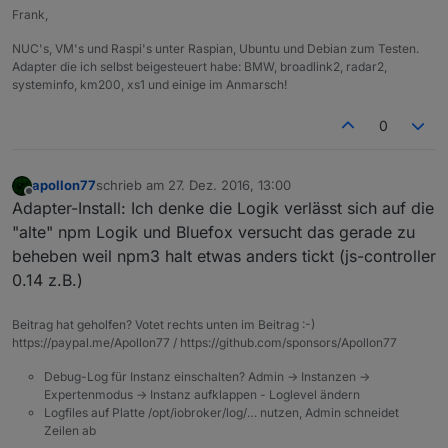
Frank,
NUC's, VM's und Raspi's unter Raspian, Ubuntu und Debian zum Testen.
Adapter die ich selbst beigesteuert habe: BMW, broadlink2, radar2,
systeminfo, km200, xs1 und einige im Anmarsch!
0
apollon77
schrieb am
27. Dez. 2016, 13:00
zuletzt editiert von
Offline
Adapter-Install: Ich denke die Logik verlässt sich auf die
"alte" npm Logik und Bluefox versucht das gerade zu
beheben weil npm3 halt etwas anders tickt (js-controller
0.14 z.B.)
Beitrag hat geholfen? Votet rechts unten im Beitrag :-)
https://paypal.me/Apollon77 / https://github.com/sponsors/Apollon77
Debug-Log für Instanz einschalten? Admin -> Instanzen ->
Expertenmodus -> Instanz aufklappen - Loglevel ändern
Logfiles auf Platte /opt/iobroker/log/… nutzen, Admin schneidet
Zeilen ab