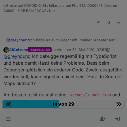
ioBroker auf ODROID-XU4 / Influx u. a. auf FUJITSU D3400-B, Celeron
G3900, 16 GB RAM / CCU2 / Nuki
0
Ich habe es auch geschafft, meinen Adapter auf TS
greyhound
umzustellen (husq-automower) und wollte nun
AlCalzone
schrieb am
23. Mai 2019, 07:57
DEVELOPER
einiges debuggen. Leider springt der Code nach
    onUnload(callback) {

zuletzt editiert von AlCalzone
Offline
@
greyhound
Ich debugge regelmäßig mit TypeScript
der Initialisierung im in
        try {

Habe das auch mit main.ts aus dem TypeScript-
            this.log.info('cleaned everythi
und habe damit (fast) keine Probleme. Dass beim
Adapter-Template versucht.
            callback();

Debuggen plötzlich ein anderer Code-Zweig ausgeführt
Starte ich den Adpater direkt über iobroker-Admin
Außerdem ist im onUnload this.log == undefined.
        }

werden soll, kann eigentlich nicht sein. Hast du Source-
wird augenscheinlich (laut Log) "onReady()"
        catch (e) {

ausgeführt.
Muss ich beim Debuggen "tricksen", sprich einige
Maps aktiviert?
            callback();

Code-Zweige "verbiegen" oder muss ich noch
        }

etwas konfigurieren?
Am besten teilst du mal deine
und
.vscode/launch.json
.
tsconfig.json
14 von 29
Außerdem ist im onUnload this.log == undefined.