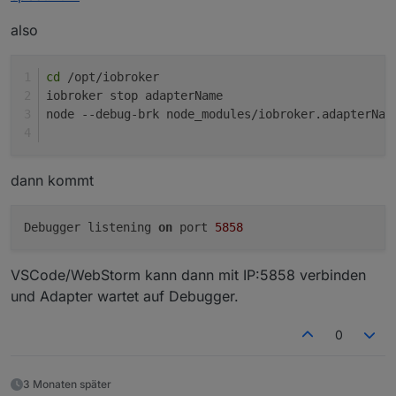
also
cd
 /opt/iobroker
iobroker stop adapterName
node --debug-brk node_modules/iobroker.adapterNam
dann kommt
Debugger listening 
on
 port 
5858
VSCode/WebStorm kann dann mit IP:5858 verbinden
und Adapter wartet auf Debugger.
0
3 Monaten später