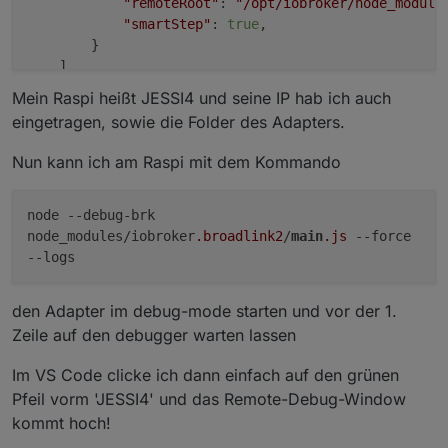
"remoteRoot"
: 
"/opt/iobroker/node_module
"smartStep"
: 
true
,

        }

    ]

Mein Raspi heißt JESSI4 und seine IP hab ich auch
eingetragen, sowie die Folder des Adapters.
Nun kann ich am Raspi mit dem Kommando
node
--debug-brk
node_modules/iobroker
.broadlink2
/
main
.js
--force
--logs
den Adapter im debug-mode starten und vor der 1.
Zeile auf den debugger warten lassen
Im VS Code clicke ich dann einfach auf den grünen
Pfeil vorm 'JESSI4' und das Remote-Debug-Window
kommt hoch!