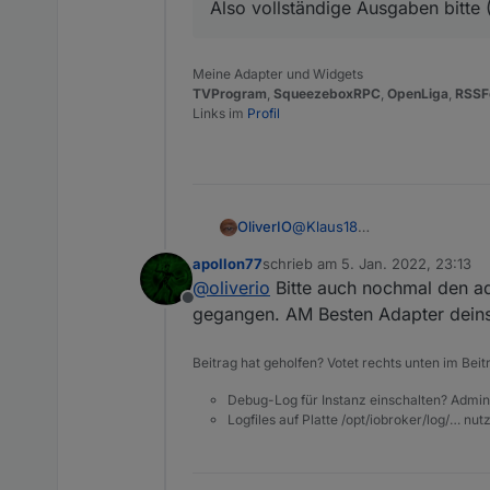
Also vollständige Ausgaben bitte
Meine Adapter und Widgets
TVProgram
,
SqueezeboxRPC
,
OpenLiga
,
RSSF
Links im
Profil
@
Klaus18
OliverIO
Kannst du bitte das
apollon77
schrieb am
5. Jan. 2022, 23:13
zuletzt editiert von
@
oliverio
Bitte auch nochmal den ada
Offline
ausführen und die Asugabe h
gegangen. AM Besten Adapter deinst
@
apollon77
sagte in
Test Ad
Beitrag hat geholfen? Votet rechts unten im Beit
Debug-Log für Instanz einschalten? Admin
@
oliverio
Ja und genau wei
Logfiles auf Platte /opt/iobroker/log/… nu
Adapters sehen wo es nich
Ich liebe es immer wenn 
dann raten sollen ;-))