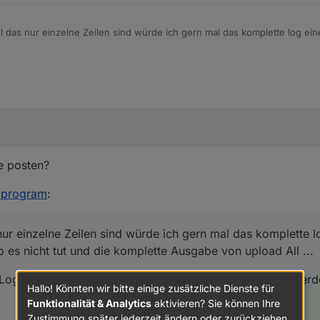
das nur einzelne Zeilen sind würde ich gern mal das komplette log einer
 tut und die komplette Ausgabe von upload All ...
inzelne Logzeilen aus dem Zusammenhang gerissen gepostet werden un
 bitte (Das gehen wohl eher an den betroffenen User)
e posten?
tvprogram
:
ur einzelne Zeilen sind würde ich gern mal das komplette l
o es nicht tut und die komplette Ausgabe von upload All ...
e Logzeilen aus dem Zusammenhang gerissen gepostet werd
Hallo! Könnten wir bitte einige zusätzliche Dienste für
Funktionalität & Analytics
aktivieren? Sie können Ihre
Zustimmung später jederzeit ändern oder zurückziehen.