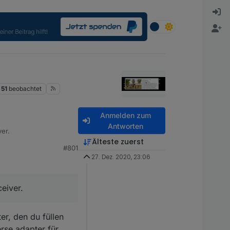
51
beobachtet
Anmelden zum
Antworten
er.
Älteste zuerst
#801
27. Dez. 2020, 23:06
eiver.
er, den du füllen
rse adapter für