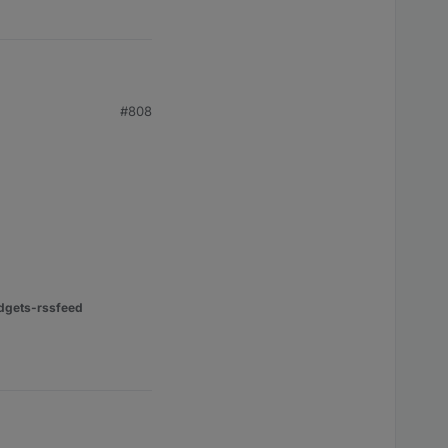
ber angezeigt.:
#808
dgets-rssfeed