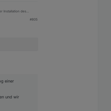
 Installation des
#805
d wir Entwickler dann
og einer
en und wir