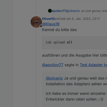
@
oliverio
Ja und genau weil 
apollon77
Adapters sehen wo es nicht
OliverIO
schrieb am
5. Jan. 2022, 23:11
Ich liebe es immer wenn e
zuletzt editiert von
@
Klaus18
raten sollen ;-))
Offline
Also vollständige Ausgaben
Kannst du bitte das
iob upload
all
ausführen und die Asugabe hier bitt
@
apollon77
sagte in
Test Adapter 
@
oliverio
Ja und genau weil das n
Installation des Adapters sehen w
Ich liebe es immer wenn einzeln
Entwickler dann raten sollen ;-))