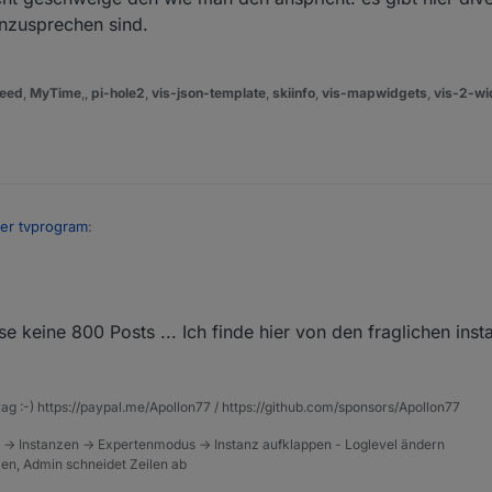
anzusprechen sind.
eed
,
MyTime
,,
pi-hole2
,
vis-json-template
,
skiinfo
,
vis-mapwidgets
,
vis-2-wi
ter tvprogram
:
on for "tvprogram"
se keine 800 Posts ... Ich finde hier von den fraglichen inst
ert, dann kennt der iobroker einen adapter eigentlich nicht.
le:
rag :-) https://paypal.me/Apollon77 / https://github.com/sponsors/Apollon77
 -> Instanzen -> Expertenmodus -> Instanz aufklappen - Loglevel ändern
tzen, Admin schneidet Zeilen ab
sionsnummer da nicht 6 dran steht, dann verwendest du eine aktuell für
ch da oben hast ja geschrieben 8.1.2