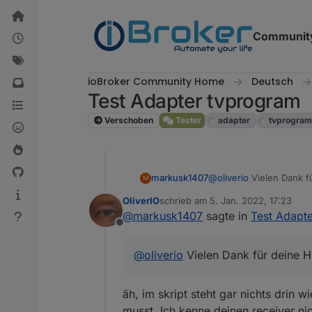
Weiter zum Inhalt
Communit
ioBroker Community Home
Deutsch
Test Adapter tvprogram
Verschoben
Tester
adapter
tvprogra
markusk1407
@
oliverio
Vielen Dank fü
M
OliverIO
schrieb am
5. Jan. 2022, 17:23
zuletzt editiert von
@
markusk1407
sagte in
Test Adapt
Offline
@
oliverio
Vielen Dank für deine Hi
äh, im skript steht gar nichts drin w
musst. Ich kenne deinen receiver ni