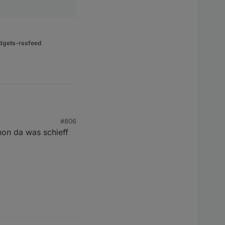
dgets-rssfeed
#806
hon da was schieff
r Installation des
nd wir Entwickler