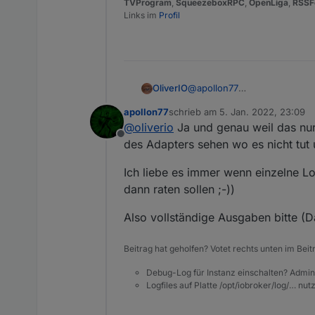
TVProgram
,
SqueezeboxRPC
,
OpenLiga
,
RSSF
Links im
Profil
@
apollon77
OliverIO
es waren die beiden relevant
apollon77
schrieb am
5. Jan. 2022, 23:09
Adapter ist installiert und läuf
INFO: Directory "for tvprog
zuletzt editiert von
@
oliverio
Ja und genau weil das nur 
In vis sind die widgets nicht
Cannot find io-package.json
Offline
Bei ausführen von iob uploa
INFO: Directory "for tvprog
wenn iobroker die io-package
des Adapters sehen wo es nicht tut 
Daher vermutete ich auf nod
Ich liebe es immer wenn einzelne 
dann raten sollen ;-))
Also vollständige Ausgaben bitte (
Beitrag hat geholfen? Votet rechts unten im Beit
Debug-Log für Instanz einschalten? Admin
Logfiles auf Platte /opt/iobroker/log/… nu