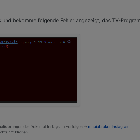
01:31
n bitte (Das gehen wohl eher an den betroffenen User)
vis und bekomme folgende Fehler angezeigt, das TV-Progra
alisierungen der Doku auf Instagram verfolgen ->
mcuiobroker Instagram
chts "^" klicken.