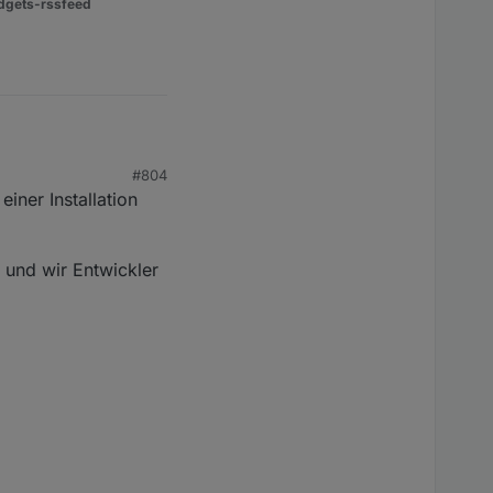
dgets-rssfeed
#804
iner Installation
s einsetzen sollte
und wir Entwickler