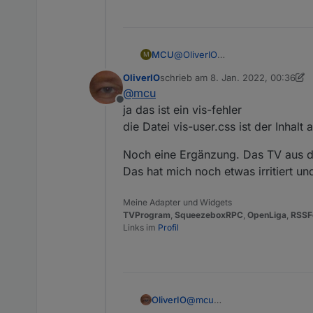
MCU
@
OliverIO
M
Habe tv-program als iFrame in 
OliverIO
schrieb am
8. Jan. 2022, 00:36
zuletzt editiert von OliverIO
1. Aug.
@
mcu
Offline
ja das ist ein vis-fehler
die Datei vis-user.css ist der Inhalt
Noch eine Ergänzung. Das TV aus de
Das hat mich noch etwas irritiert u
Meine Adapter und Widgets
TVProgram
,
SqueezeboxRPC
,
OpenLiga
,
RSSF
Links im
Profil
Oder ist das ein VIS-Fehler?
@
mcu
OliverIO
ja das ist ein vis-fehler