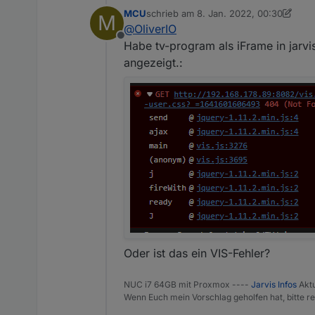
MCU
schrieb am
8. Jan. 2022, 00:30
M
zuletzt editiert von MCU
1. Aug. 2022, 
Also vollständige Ausgabe
@
OliverIO
Offline
Habe tv-program als iFrame in jar
angezeigt.:
Oder ist das ein VIS-Fehler?
NUC i7 64GB mit Proxmox ----
Jarvis Infos
Aktu
Wenn Euch mein Vorschlag geholfen hat, bitte re