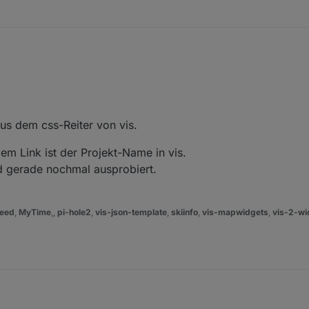
jarvis und bekomme folgende Fehler angezeigt, das TV-Programm wird a
 2022, 01:40
 aus dem css-Reiter von vis.
m Link ist der Projekt-Name in vis.
nd gerade nochmal ausprobiert.
eed
,
MyTime
,,
pi-hole2
,
vis-json-template
,
skiinfo
,
vis-mapwidgets
,
vis-2-wi