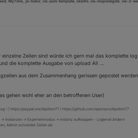
eed
,
MyTime
,,
pi-hole2
,
vis-json-template
,
skiinfo
,
vis-mapwidgets
,
vis-2-wi
en Posts die ich im anderen thread verlinkt habe.
t.
ram.admin" was not found! Nothing was uploaded or deleted.
einzelne Zeilen sind würde ich gern mal das komplette log e
 verfügbar
 for "tvprogram"
d all kommt
ram" was not found! Nothing was uploaded or deleted.
 nicht findet kann er ja eigentlich nicht den adapter ausführen.
und die komplette Ausgabe von upload All ...
e/npm problem da man nach meinem aktuellen Stand nur npm 6.irgendwa
Logzeilen aus dem Zusammenhang gerissen gepostet werden 
Das gehen wohl eher an den betroffenen User)
rag :-) https://paypal.me/Apollon77 / https://github.com/sponsors/Apollon77
 -> Instanzen -> Expertenmodus -> Instanz aufklappen - Loglevel ändern
tzen, Admin schneidet Zeilen ab