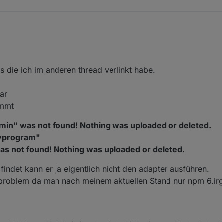
topic/35090/howto-nodejs-installation-und-upgrades-unter-debian
i? Ich lese keine 800 Posts ... Ich finde hier von den fraglichen installa
s die ich im anderen thread verlinkt habe.
bar
ommt
min" was not found! Nothing was uploaded or deleted.
tvprogram"
as not found! Nothing was uploaded or deleted.
indet kann er ja eigentlich nicht den adapter ausführen.
problem da man nach meinem aktuellen Stand nur npm 6.ir