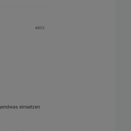
#803
tionen keine
gendwas einsetzen