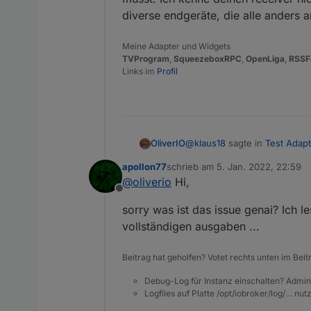
diverse endgeräte, die alle anders 
Meine Adapter und Widgets
TVProgram
,
SqueezeboxRPC
,
OpenLiga
,
RSSF
Links im
Profil
@
klaus18
sagte in
Test Adap
OliverIO
apollon77
schrieb am
5. Jan. 2022, 22:59
zuletzt editiert von
@
oliverio
Hi,
Cannot find io-package.js
Offline
sorry was ist das issue genai? Ich le
hm, und der adapter läuft?
vollständigen ausgaben ...
wenn diese datei nicht existi
mach mal bitte auf der konso
Beitrag hat geholfen? Votet rechts unten im Beit
Debug-Log für Instanz einschalten? Admin
Logfiles auf Platte /opt/iobroker/log/… nu
wenn bei der ausgabe als ver
zulässige npm installation. a