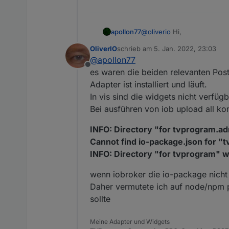
vergleiche auch
https://forum.iobroker.net/
@
oliverio
Hi,
apollon77
OliverIO
schrieb am
5. Jan. 2022, 23:03
sorry was ist das issue gena
zuletzt editiert von
@
apollon77
vollständigen ausgaben ...
Offline
es waren die beiden relevanten Post
Adapter ist installiert und läuft.
In vis sind die widgets nicht verfüg
Bei ausführen von iob upload all k
INFO: Directory "for tvprogram.ad
Cannot find io-package.json for "
INFO: Directory "for tvprogram" w
wenn iobroker die io-package nicht f
Daher vermutete ich auf node/npm 
sollte
Meine Adapter und Widgets