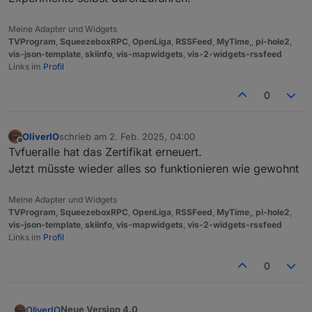
Meine Adapter und Widgets
TVProgram
,
SqueezeboxRPC
,
OpenLiga
,
RSSFeed
,
MyTime
,,
pi-hole2
,
vis-json-template
,
skiinfo
,
vis-mapwidgets
,
vis-2-widgets-rssfeed
Links im
Profil
0
OliverIO
schrieb am
2. Feb. 2025, 04:00
zuletzt editiert von
Offline
Tvfueralle hat das Zertifikat erneuert.
Jetzt müsste wieder alles so funktionieren wie gewohnt
Meine Adapter und Widgets
TVProgram
,
SqueezeboxRPC
,
OpenLiga
,
RSSFeed
,
MyTime
,,
pi-hole2
,
vis-json-template
,
skiinfo
,
vis-mapwidgets
,
vis-2-widgets-rssfeed
Links im
Profil
0
Neue Version 4.0
OliverIO