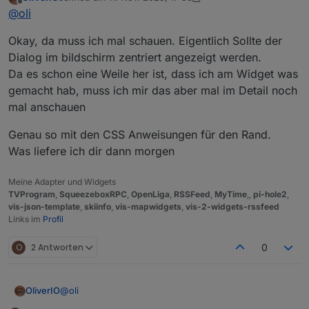
wie schaffe ich es das Dialogfeld in der Mitte des
Am liebsten wäre es mir, wenn ich das Fenster direkt über
zuletzt editiert von OliverIO
11. Nov. 2025, 18:56
Offline
@
oli
Bildschirms anzeigen zu lassen und wie bekomme ich en
das EPG Widget zu legen könnte
weißen Rad weg?
Okay, da muss ich mal schauen. Eigentlich Sollte der
Dialog im bildschirm zentriert angezeigt werden.
Da es schon eine Weile her ist, dass ich am Widget was
gemacht hab, muss ich mir das aber mal im Detail noch
mal anschauen
Genau so mit den CSS Anweisungen für den Rand.
Was liefere ich dir dann morgen
Die nächste Frage wäre, wie ich im Suchwidget die Schrift-
und Hintergrundfarbe der Eingabefelder und vom Button
Meine Adapter und Widgets
ändern kann?
TVProgram
,
SqueezeboxRPC
,
OpenLiga
,
RSSFeed
,
MyTime
,,
pi-hole2
,
vis-json-template
,
skiinfo
,
vis-mapwidgets
,
vis-2-widgets-rssfeed
Links im
Profil
O
2 Antworten
0
@
oli
OliverIO