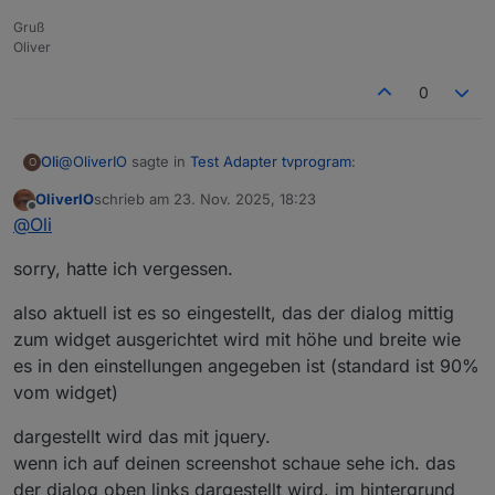
Gruß
Oliver
0
@
OliverIO
sagte in
Test Adapter tvprogram
:
Oli
O
OliverIO
schrieb am
23. Nov. 2025, 18:23
zuletzt editiert von
Offline
Was liefere ich dir dann morgen
@
Oli
sorry, hatte ich vergessen.
Konntest du schon was herausfinden?
also aktuell ist es so eingestellt, das der dialog mittig
zum widget ausgerichtet wird mit höhe und breite wie
es in den einstellungen angegeben ist (standard ist 90%
vom widget)
dargestellt wird das mit jquery.
wenn ich auf deinen screenshot schaue sehe ich. das
der dialog oben links dargestellt wird. im hintergrund