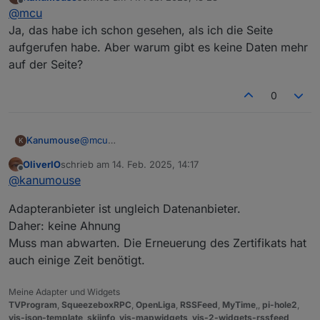
zuletzt editiert von
Offline
@
mcu
Ja, das habe ich schon gesehen, als ich die Seite
aufgerufen habe. Aber warum gibt es keine Daten mehr
auf der Seite?
0
Kanumouse
@
mcu
K
Ja, das habe ich schon gesehen, als ich die Seite
OliverIO
schrieb am
14. Feb. 2025, 14:17
aufgerufen habe. Aber warum gibt es keine Daten
zuletzt editiert von
Offline
@
kanumouse
mehr auf der Seite?
Adapteranbieter ist ungleich Datenanbieter.
Daher: keine Ahnung
Muss man abwarten. Die Erneuerung des Zertifikats hat
auch einige Zeit benötigt.
Meine Adapter und Widgets
TVProgram
,
SqueezeboxRPC
,
OpenLiga
,
RSSFeed
,
MyTime
,,
pi-hole2
,
vis-json-template
,
skiinfo
,
vis-mapwidgets
,
vis-2-widgets-rssfeed