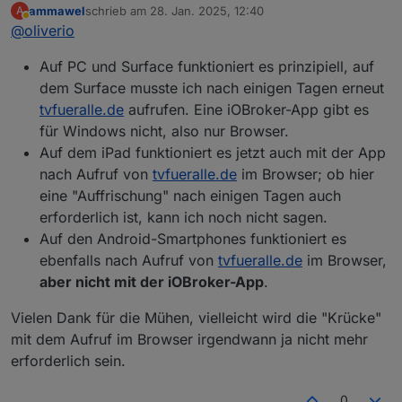
ammawel
schrieb am
28. Jan. 2025, 12:40
A
Auchauf dem Tablet muss die Ausnahme wegen
zuletzt editiert von
Abwesend
@
oliverio
defektem Zertifikat gesetzt werden.
Öffne mal einen anderen Browser auf dem Tablet.
Auf PC und Surface funktioniert es prinzipiell, auf
Wenn es ios ist dann Safari.
Wenn es Android ist, dann chrome
dem Surface musste ich nach einigen Tagen erneut
Dort versuchen die Ausnahme zu setzen und schauen
tvfueralle.de
aufrufen. Eine iOBroker-App gibt es
ob es in der Iobroker App dann auch funktioniert.
für Windows nicht, also nur Browser.
Auf dem iPad funktioniert es jetzt auch mit der App
nach Aufruf von
tvfueralle.de
im Browser; ob hier
eine "Auffrischung" nach einigen Tagen auch
erforderlich ist, kann ich noch nicht sagen.
Auf den Android-Smartphones funktioniert es
ebenfalls nach Aufruf von
tvfueralle.de
im Browser,
aber nicht mit der iOBroker-App
.
Vielen Dank für die Mühen, vielleicht wird die "Krücke"
mit dem Aufruf im Browser irgendwann ja nicht mehr
erforderlich sein.
0