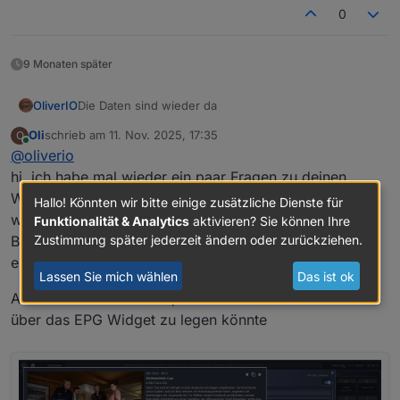
0
9 Monaten später
OliverIO
Die Daten sind wieder da
Oli
schrieb am
11. Nov. 2025, 17:35
O
zuletzt editiert von
Online
@
oliverio
hi, ich habe mal wieder ein paar Fragen zu deinen
Widgets,
Hallo! Könnten wir bitte einige zusätzliche Dienste für
wie schaffe ich es das Dialogfeld in der Mitte des
Funktionalität & Analytics
aktivieren? Sie können Ihre
Bildschirms anzeigen zu lassen und wie bekomme ich
Zustimmung später jederzeit ändern oder zurückziehen.
en weißen Rad weg?
Lassen Sie mich wählen
Das ist ok
Am liebsten wäre es mir, wenn ich das Fenster direkt
über das EPG Widget zu legen könnte