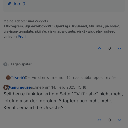
@
tino-0
Meine Adapter und Widgets
TVProgram
,
SqueezeboxRPC
,
OpenLiga
,
RSSFeed
,
MyTime
,,
pi-hole2
,
vis-json-template
,
skiinfo
,
vis-mapwidgets
,
vis-2-widgets-rssfeed
Links im
Profil
0
8 Tagen später
Die Version wurde nun für das stable repository frei
OliverIO
gegeben
Kanumouse
schrieb am
14. Feb. 2025, 13:18
K
@
oliverio
sagte in
Test Adapter tvprogram
:
zuletzt editiert von
Offline
Seit heute funktioniert die Seite "TV für alle" nicht mehr,
infolge also der iobroker Adapter auch nicht mehr.
Neue Version 4.0
Kennt Jemand die Ursache?
Das Problem mit der falschen Position des
Zeitmarkers wurde behoben.
0
Dazu wurde nun jedem widget ein neues Attribut