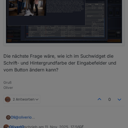
Die nächste Frage wäre, wie ich im Suchwidget die
Schrift- und Hintergrundfarbe der Eingabefelder und
vom Button ändern kann?
Gruß
Oliver
2 Antworten
0
@
oliverio
Oli
O
hi, ich habe mal wieder ein paar Fragen zu deinen Widgets,
OliverIO
schrieb am
11. Nov. 2025, 17:56