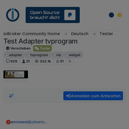
Weiter zum Inhalt
ioBroker Community Home
Deutsch
Tester
Test Adapter tvprogram
Verschoben
Tester
adapter
tvprogram
vis
widget
929
51
332.1k
51
Anmelden zum Antworten
@
oliverio
ammawel
A
Danke! Leider funktioniert das nicht.