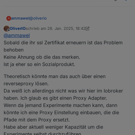
@
oliverio
ammawel
A
OliverIO
schrieb am
28. Jan. 2025, 18:42
Auf PC und Surface funktioniert es prinzipiell,
zuletzt editiert von OliverIO
Offline
@
ammawel
Vielen Dank für die Mühen, vielleicht wird die
auf dem Surface musste ich nach einigen
"Krücke" mit dem Aufruf im Browser irgendwann ja
Tagen erneut
tvfueralle.de
aufrufen. Eine
Sobald die ihr ssl Zertifikat erneuern ist das Problem
nicht mehr erforderlich sein.
iOBroker-App gibt es für Windows nicht, also
behoben
nur Browser.
Keine Ahnung ob die das merken.
Auf dem iPad funktioniert es jetzt auch mit der
Ist ja eher so ein Sozialprodukt.
App nach Aufruf von
tvfueralle.de
im Browser;
ob hier eine "Auffrischung" nach einigen Tagen
auch erforderlich ist, kann ich noch nicht
Theoretisch könnte man das auch über einen
sagen.
reverseproxy lösen.
Auf den Android-Smartphones funktioniert es
Da weiß ich allerdings nicht was wir hier im Iobroker
ebenfalls nach Aufruf von
tvfueralle.de
im
haben. Ich glaub es gibt einen Proxy Adapter.
Browser,
aber nicht mit der iOBroker-App
.
Wenn da jemand Experimente machen kann, dann
könnte ich eine Proxy Einstellung einbauen, die die
Pfade mit dem Proxy ersetzt.
Habe aber aktuell weniger Kapazität um die
Experimente selbst durchzuführen.