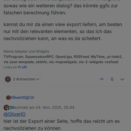
sowas wie ein weiteren dialog? das könnte ggfs zur
falschen berechnung führen.
kannst du mir da einen view export liefern, am besten
nur mit den relevanten elementen, so das ich das
nachvollziehen kann, an was es da scheitert.
Meine Adapter und Widgets
TVProgram
,
SqueezeboxRPC
,
OpenLiga
,
RSSFeed
,
MyTime
,,
pi-hole2
,
vis-json-template
,
skiinfo
,
vis-mapwidgets
,
vis-2-widgets-rssfeed
Links im
Profil
O
2 Antworten
0
@
Oli
OliverIO
Oli
schrieb am
24. Nov. 2025, 05:44
O
sorry, hatte ich vergessen.
zuletzt editiert von
Online
@
OliverIO
also aktuell ist es so eingestellt, das der dialog mittig
hier ist der Export einer Seite, hoffe das reicht um es
zum widget ausgerichtet wird mit höhe und breite wie
nachvollziehen zu können