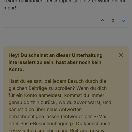
Leider funktioniert der Adapter seit letzter Woche nicht
"line-height"
:
null
,
"letter-spacing"
:
null
,
mehr!
"word-spacing"
:
null
}
,
0
"widgetSet"
:
"tvprogram"
}
,
"w005220"
:
{
"tpl"
:
"tplHtml"
,
"data"
:
{
Hey! Du scheinst an dieser Unterhaltung
"bindings"
:
[
]
,
interessiert zu sein, hast aber noch kein
"html"
:
"<div class=\"schatten-innen-ra
"refreshInterval"
:
null
,
Konto.
"g_common"
:
true
,
Hast du es satt, bei jedem Besuch durch die
"g_css_background"
:
true
,
"g_css_border"
:
true
,
gleichen Beiträge zu scrollen? Wenn du dich
"g_css_shadow_padding"
:
true
,
für ein Konto anmeldest, kommst du immer
"g_css_font_text"
:
true
,
genau dorthin zurück, wo du zuvor warst, und
"name"
:
"Hintergrund"
,
kannst dich über neue Antworten
"comment"
:
null
,
benachrichtigen lassen (entweder per E-Mail
"class"
:
null
,
oder Push-Benachrichtigung). Du kannst auch
"filterkey"
:
null
,
Lesezeichen speichern und Beiträge positiv
"multi-views"
:
null
,