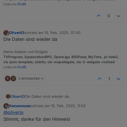
Links im
Profil
0
OliverIO
schrieb am
15. Feb. 2025, 07:43
zuletzt editiert von
Offline
Die Daten sind wieder da
Meine Adapter und Widgets
TVProgram
,
SqueezeboxRPC
,
OpenLiga
,
RSSFeed
,
MyTime
,,
pi-hole2
,
vis-json-template
,
skiinfo
,
vis-mapwidgets
,
vis-2-widgets-rssfeed
Links im
Profil
K
O
2 Antworten
1
OliverIO
Die Daten sind wieder da
Kanumouse
schrieb am
15. Feb. 2025, 11:03
K
zuletzt editiert von
Offline
@
oliverio
Stimmt, danke für den Hinweis!