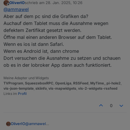
OliverIO
schrieb am
28. Jan. 2025, 10:26
Ich arbeite mit vis-2, aktivierter Navigation und
Der Inhalt des iFrames umfasst dann natürlich
zuletzt editiert von
Offline
@
ammawel
responsive-Einstellungen.
auch wieder die Navigation (das bekäme man
hin)
Aber auf dem pc sind die Grafiken da?
Die Grafiken erscheinen trotzdem nicht
Auchauf dem Tablet muss die Ausnahme wegen
defektem Zertifikat gesetzt werden.
Öffne mal einen anderen Browser auf dem Tablet.
Wenn es ios ist dann Safari.
Wenn es Android ist, dann chrome
Dort versuchen die Ausnahme zu setzen und schauen
ob es in der Iobroker App dann auch funktioniert.
Meine Adapter und Widgets
TVProgram
,
SqueezeboxRPC
,
OpenLiga
,
RSSFeed
,
MyTime
,,
pi-hole2
,
vis-json-template
,
skiinfo
,
vis-mapwidgets
,
vis-2-widgets-rssfeed
Links im
Profil
0
OliverIO
@
ammawel
Aber auf dem pc sind die Grafiken da?