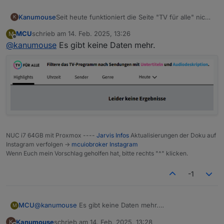
"Width channel logo px" hinzugefügt, welches
auf die Breite der Standard icons voreingestellt
Kanumouse
Seit heute funktioniert die Seite "TV für alle" nicht
K
ist. Für breitere widgets muss der Wert
mehr, infolge also der iobroker Adapter auch nicht
entsprechend angepasst werden. Die CSS-
MCU
schrieb am
14. Feb. 2025, 13:26
M
mehr.
zuletzt editiert von
Offline
Anweisung aus der Usecase-Beschreibung in
@
kanumouse
Es gibt keine Daten mehr.
Kennt Jemand die Ursache?
der Readme kann wieder entfernt werden.
@
tino-0
NUC i7 64GB mit Proxmox ----
Jarvis Infos
Aktualisierungen der Doku auf
Instagram verfolgen ->
mcuiobroker Instagram
Wenn Euch mein Vorschlag geholfen hat, bitte rechts "^" klicken.
-1
MCU
@
kanumouse
Es gibt keine Daten mehr.
M
Kanumouse
schrieb am
14. Feb. 2025, 13:28
K