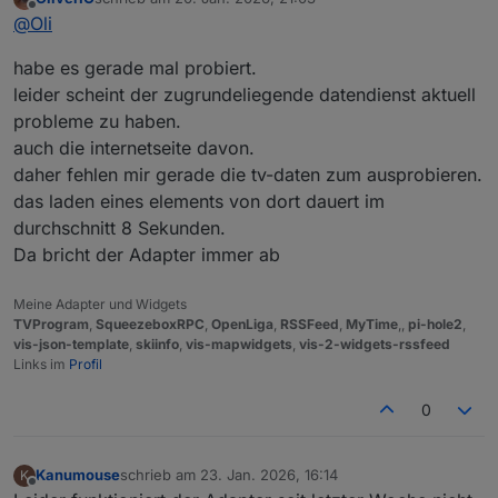
hattest du schon mal Zeit zum testen?
zuletzt editiert von
"border-width"
:
null
,
Offline
@
Oli
"border-style"
:
null
,
"border-color"
:
null
,
habe es gerade mal probiert.
"border-radius"
:
"5px"
,
leider scheint der zugrundeliegende datendienst aktuell
"background"
:
"rgba(38,45,61,1)"
,
probleme zu haben.
"background-color"
:
"rgba(38,45,61,1)"
,
auch die internetseite davon.
"background-image"
:
null
,
"background-repeat"
:
null
,
daher fehlen mir gerade die tv-daten zum ausprobieren.
"background-attachment"
:
null
,
das laden eines elements von dort dauert im
"background-position"
:
null
,
durchschnitt 8 Sekunden.
"background-size"
:
null
,
Da bricht der Adapter immer ab
"background-clip"
:
null
,
"background-origin"
:
null
,
Meine Adapter und Widgets
"color"
:
"rgba(215,206,193,1)"
,
TVProgram
,
SqueezeboxRPC
,
OpenLiga
,
RSSFeed
,
MyTime
,,
pi-hole2
,
"text-align"
:
null
,
vis-json-template
,
skiinfo
,
vis-mapwidgets
,
vis-2-widgets-rssfeed
"text-shadow"
:
null
,
Links im
Profil
"font-family"
:
null
,
"font-style"
:
null
,
0
"font-variant"
:
null
,
"font-weight"
:
null
,
Kanumouse
schrieb am
23. Jan. 2026, 16:14
"font-size"
:
null
,
K
zuletzt editiert von
Offline