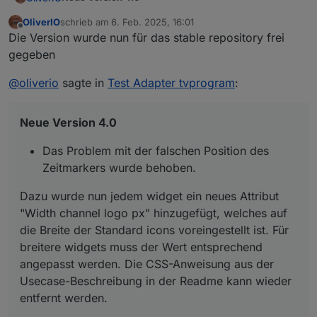
OliverIO
schrieb am
6. Feb. 2025, 16:01
Das Problem mit der falschen Position des
zuletzt editiert von
Offline
Die Version wurde nun für das stable repository frei
Dazu wurde nun jedem widget ein neues Attribut
Zeitmarkers wurde behoben.
"Width channel logo px" hinzugefügt, welches auf die
gegeben
Breite der Standard icons voreingestellt ist. Für
@
tino-0
breitere widgets muss der Wert entsprechend
@
oliverio
sagte in
Test Adapter tvprogram
:
angepasst werden. Die CSS-Anweisung aus der
Usecase-Beschreibung in der Readme kann wieder
entfernt werden.
Neue Version 4.0
Das Problem mit der falschen Position des
Zeitmarkers wurde behoben.
Dazu wurde nun jedem widget ein neues Attribut
"Width channel logo px" hinzugefügt, welches auf
die Breite der Standard icons voreingestellt ist. Für
breitere widgets muss der Wert entsprechend
angepasst werden. Die CSS-Anweisung aus der
Usecase-Beschreibung in der Readme kann wieder
entfernt werden.