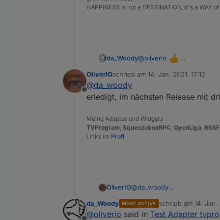
HAPPINESS is not a DESTINATION, it's a WAY of 
@
oliverio
da_Woody
falscher film! den font ste
OliverIO
schrieb am
14. Jan. 2021, 17:12
wenn einstellbar. bei CSS 
zuletzt editiert von
aber links, die 3 menüstre
@
da_woody
Offline
erledigt, im nächsten Release mit dr
Meine Adapter und Widgets
TVProgram
,
SqueezeboxRPC
,
OpenLiga
,
RSSF
Links im
Profil
OliverIO
@
da_woody
erledigt, im nächsten Release
da_Woody
schrieb am
14. Jan.
MOST ACTIVE
zuletzt editiert von
@
oliverio
said in
Test Adapter tvpr