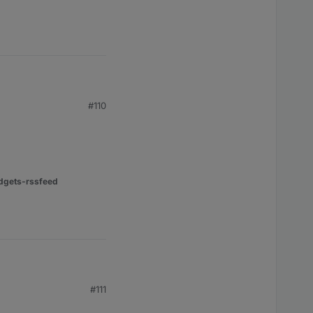
em. das wär schön,
#110
dgets-rssfeed
#111