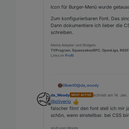
Offline
Icon für Burger-Menü wurde getaus
ich glaub, die AW kannst d
aus wenn das fix ist. mit 
Zum konfigurierbaren Font. Das sind ha
Dann dokumentiere ich lieber die CSS
schreiben.
Meine Adapter und Widgets
TVProgram
,
SqueezeboxRPC
,
OpenLiga
,
RSSF
Links im
Profil
@
da_woody
OliverIO
da_Woody
schrieb am
14. Jan.
MOST ACTIVE
Icon für Burger-Menü wurde
zuletzt editiert von
@
oliverio
Offline
Zum konfigurierbaren Font. Das
falscher film! den font stell ich mi
Dann dokumentiere ich lieber 
schön, wenn einstellbar. bei CSS bin
gruß vom Woody