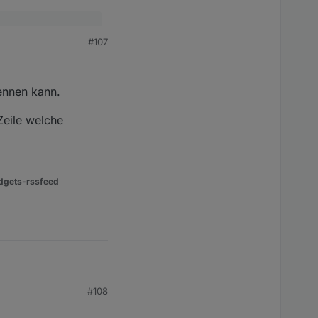
in meiner Vis kommt
#107
kennen kann.
Zeile welche
dgets-rssfeed
#108