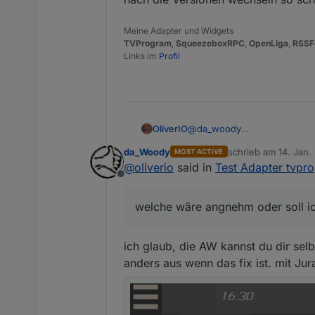
Meine Adapter und Widgets
TVProgram
,
SqueezeboxRPC
,
OpenLiga
,
RSSF
Links im
Profil
OliverIO
@
da_woody
fontgröße ist auf 125% der n
da_Woody
schrieb am
14. Jan.
MOST ACTIVE
welche wäre angnehm oder so
zuletzt editiert von
@
oliverio
said in
Test Adapter tvpr
Offline
welche wäre angnehm oder soll i
ich glaub, die AW kannst du dir selb
anders aus wenn das fix ist. mit Ju