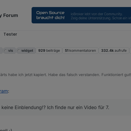
y Forum
Tester
m
vis
widget
929
beiträge
51
kommentatoren
332.4k
aufrufe
rts habe ich jetzt kapiert. Habe das falsch verstanden. Funktioniert gut
gram
:
 diese Einblendung mit dem geladenen Tag angezeigt? Schau dir das Vide
hen.
da keine Einblendung!? Ich finde nur ein Video für 7.
keine Einblendung!? Ich finde nur ein Video für 7.
 Einstellungen für die Breite im Widget und Fully gespielt (Breite im Widget 
ellung einwandfrei. Popup auch. Das Widget zeige ich als iframe über jarv
ell :)