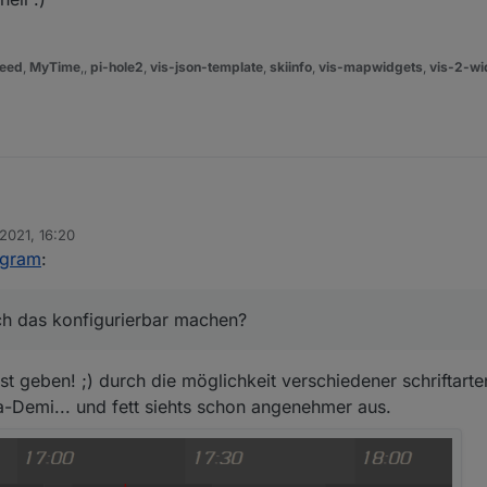
eed
,
MyTime
,,
pi-hole2
,
vis-json-template
,
skiinfo
,
vis-mapwidgets
,
vis-2-wi
ormalen größe eingestellt.
 2021, 16:20
ll ich das konfigurierbar machen?
ogram
:
ch das konfigurierbar machen?
st geben! ;) durch die möglichkeit verschiedener schriftarten
ra-Demi... und fett siehts schon angenehmer aus.