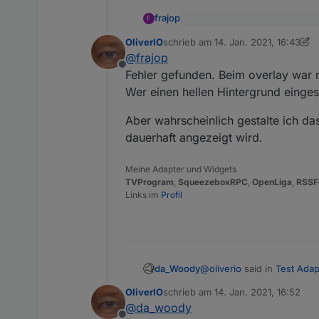
frajop
F
im Video sieht man beim drü
OliverIO
schrieb am
14. Jan. 2021, 16:43
ebenfalls diese Einblendung
zuletzt editiert von OliverIO
Das Datum ist bei mir nicht sic
@
frajop
Offline
Fehler gefunden. Beim overlay war n
Wer einen hellen Hintergrund einges
Aber wahrscheinlich gestalte ich da
dauerhaft angezeigt wird.
Meine Adapter und Widgets
TVProgram
,
SqueezeboxRPC
,
OpenLiga
,
RSSF
Links im
Profil
@
oliverio
said in
Test Adap
da_Woody
OliverIO
schrieb am
14. Jan. 2021, 16:52
zuletzt editiert von
@
da_woody
welche wäre angnehm od