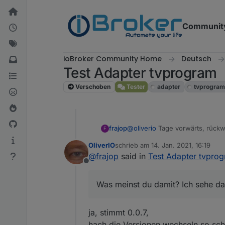
Weiter zum Inhalt
Communit
ioBroker Community Home
Deutsch
Test Adapter tvprogram
Verschoben
Tester
adapter
tvprogra
@
oliverio
Tage vorwärts, rückwä
frajop
F
OliverIO
schrieb am
14. Jan. 2021, 16:19
zuletzt editiert von
@
frajop
said in
Test Adapter tvpro
Bei dir wird dann ebenfalls
Offline
0.0.8 an, da kann man es se
Was meinst du damit? Ich sehe 
Was meinst du damit? Ich sehe da 
Ich habe jetzt noch etwas mit den
umgestellt). Jetzt ist die Darst
ja, stimmt 0.0.7,
auch bestens.
Tolle Sache, Danke
hach die Versionen wechseln so schn