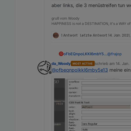
aber links, die 3 menüstreifen tun w
gruß vom Woody
HAPPINESS is not a DESTINATION, it's a WAY of 
1 Antwort
Letzte Antwort
14. Jan. 2021,
@
frajop
oFbEQnpoLKKl6mbY5e13
O
da_Woody
schrieb am
14. Jan.
MOST ACTIVE
Das hängt eb
zuletzt editiert von
@
ofbeqnpolkkl6mby5e13
meine ein
Offline
Ich sehe auc
Einige Send