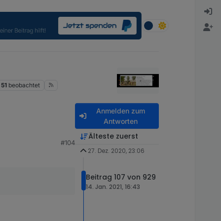
51
beobachtet
Anmelden zum
Antworten
!
Älteste zuerst
#104
27. Dez. 2020, 23:06
o im Thread mit der
Beitrag 107 von 929
14. Jan. 2021, 16:43
von px auf 100%
is an, das funktioniert