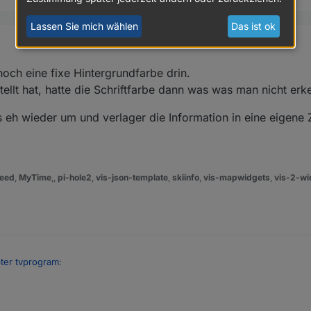
Lassen Sie mich wählen
Das ist ok
cken der Pfeile (oben rechts) die Einblendung vom Datum. Und bei mir 
.
htbar. Das Bild wird dunkler und wieder heller, aber kein Datum zu sehen
och eine fixe Hintergrundfarbe drin.
tellt hat, hatte die Schriftfarbe dann was was man nicht er
s eh wieder um und verlager die Information in eine eigene 
eed
,
MyTime
,,
pi-hole2
,
vis-json-template
,
skiinfo
,
vis-mapwidgets
,
vis-2-wi
ter tvprogram
:
er soll ich das konfigurierbar machen?