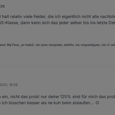
cht
u dir selbst geben! ;) durch die möglichkeit verschiedener schriftarten, 
Jura-Demi... und fett siehts schon angenehmer aus.
lt relativ viele Felder, die ich eigentlich nicht alle nachbil
-Klasse, dann kann sich das jeder selber bis ins letzte Deta
eed
,
MyTime
,,
pi-hole2
,
vis-json-template
,
skiinfo
,
vis-mapwidgets
,
vis-2-wi
 2021, 16:56
 getauscht
 sind halt relativ viele Felder, die ich eigentlich nicht alle nachbilden wi
r ja ein, nicht das prob! nur deine 125% sind für mich das pr
die CSS-Klasse, dann kann sich das jeder selber bis ins letzte Detail in
 ich bisschen besser als ne kuh beim eislaufen... :D