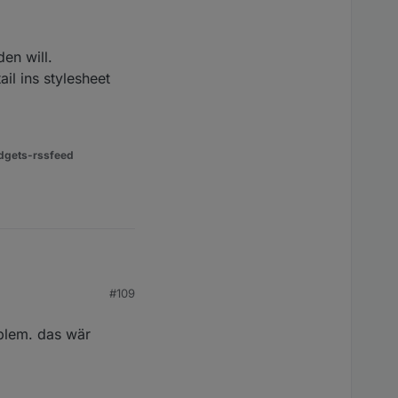
siehts dann oft anders
den will.
il ins stylesheet
dgets-rssfeed
#109
ll.
oblem. das wär
s stylesheet schreiben.