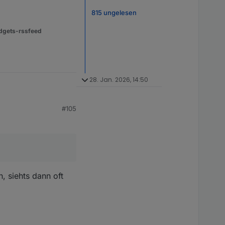
815 ungelesen
dgets-rssfeed
28. Jan. 2026, 14:50
#105
, siehts dann oft