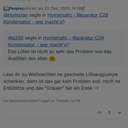
Kondensator - wer macht's?
:
Peoples
schrieb am
23. Dez. 2020, 14:39
zuletzt editiert von Peoples
Offline
Bei einem Aktor habe ich den C26
@
Homoran
sagte in
Homematic - Reparatur C26
ausgetauscht und das Teil läuft wieder
Kondensator - wer macht's?
:
habe ich auch schon zweimal hinter mir, im Moment
problemlos.
hat ein Bl1-PBU Alzheimer und vergisst dauernd dass
er schon oben ist.
Das Löten ist nicht so sehr das Problem wie das
@
a200
sagte in
Homematic - Reparatur C26
Ersatz ist gerade gekommen.
Auslöten des alten
Kondensator - wer macht's?
:
PS Habe es mal in den Marktplatz geschoben - du
Wobei deine Platine da noch sehr Lötfreundlich
Das Löten ist nicht so sehr das Problem wie das
suchst ja eine "Dienstleistung"
aussieht. Was sit das für ein Aktor?
Auslöten des alten
Lass dir zu Weihnachten ne gescheite Lötsaugpumpe
schenken, dann ist das gar kein Problem evtl. noch ne
Entlötlitze und das "Grauen" hat ein Ende :-)
Ich beantworte keine Fragen zu Themen via PN
0