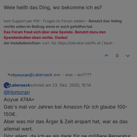
Weie heißt das Ding, wo bekomme ich es?
kein Support per PN! - Fragen im Forum stellen -
Benutzt das Voting
rechts unten im Beitrag wenn er euch geholfen hat.
Das Forum freut sich über eine Spende. Benutzt dazu den
Spendenbutton oben rechts. Danke!
der Installationsfixer:
curl -fsL https://iobroker.net/fix.sh | bash -
0
@
Labersack
wer - was - wo????
Homoran
Labersack
schrieb am
23. Dez. 2020, 15:14
L
Weie heißt das Ding, wo bekomme ich es?
zuletzt editiert von
Offline
@
Homoran
Aoyue 474A+
Gab's mal vor Jahren bei Amazon für ich glaube 100-
150€.
Aber was mir das Ärger & Zeit erspart hat, war es das
allemal wert.
(Vor allem, da ich es als dank für ne größere Reparatur