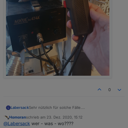
0
Labersack
Sehr nützlich für solche Fälle.
L
Homoran
schrieb am
23. Dez. 2020, 15:12
zuletzt editiert von
Offline
@
Labersack
wer - was - wo????