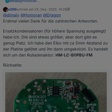
dimaiv
@
Homoran
D
Ja, habe ich.
a200
schrieb am
23. Dez. 2020, 14:25
zuletzt editiert von a200
Offline
@
dimaiv
@
Homoran
@
Dragon
Erstmal vielen Dank für die zahlreichen Antworten.
Ersatzkondensatoren (für höhere Spannung ausgelegt)
habe ich. Die sind etwas größer, aber dort gibt es
genug Platz. Ich habe den Elko mit ca 5mm Abstand zu
der Platine gelötet und ihn dann umgeknickt. Es handelt
sich um den Rolladenaktor:
HM-LC-Bl1PBU-FM
Rückseite: