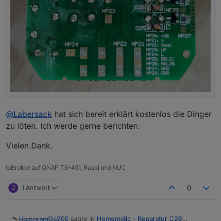
@
Labersack
hat sich bereit erklärt kostenlos die Dinger
zu löten. Ich werde gerne berichten.
Vielen Dank.
IoBroker auf QNAP TS-451, Raspi und NUC
D
1 Antwort
0
@
a200
sagte in
Homematic - Reparatur C26
Homoran