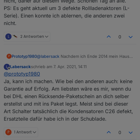
nicht, daher auf diesem Wege. Schönen Tag an alle.
PS: Es geht aktuell um 3 defekte Rollladenaktoren (L-
Serie). Einen konnte ich ablernen, die anderen zwei
nicht.
L
2 Antworten
0
Prototyp1980
@
labersack
Nachdem ich Ende 2014 mein Haus
P
mit Homematic Komponenten ausgestattet habe
Labersack
schrieb am
7. Apr. 2021, 14:11
L
und nun nacheinander 2 Lichtschalter und 12
zuletzt editiert von
Offline
@
prototyp1980
Rollladenaktoren ausgefallen sind, habe ich eine
Kulanzanfrage bei eQ-3 gestellt, die allerdings
Ja, kann ich machen. Wie bei den anderen auch: keine
abgelehnt wurde, da keine Originalrechnung
Garantie auf Erfolg. Am liebsten wäre es mir, wenn du
mehr vorliegt. Das Problem mit den
bei DHL einen Rücksende-Paketschein an dich selber
Kondensatoren ist mir auch bereits bekannt.
erstellst und mit ins Paket legst. Meist sind bei dieser
Habe mich sehr gefreut zu lesen, dass es doch
noch Menschen gibt, die hier weiterhelfen
Art Schalter tatsächlich die Kondensatoren C26 defekt,
können, was die Reparatur angeht, sodass man
Ersatzteile dafür habe ich in der Schublade.
nicht jedes Mal gleich ein neues Gerät kaufen
muss. Besteht die Möglichkeit, ebenfalls Deine
P
1 Antwort
0
Hilfe in Anspruch zu nehmen? Ich würde mich
natürlich erkenntlich zeigen. PN ging als Newbie