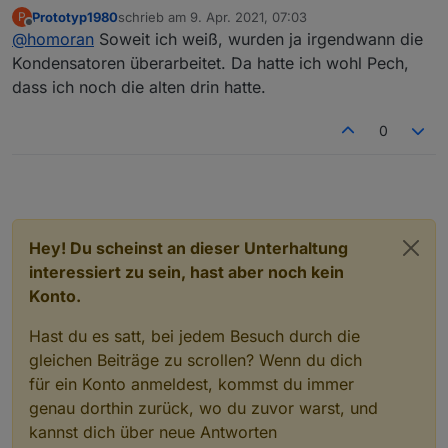
Reparatur C26 Kondensator
:
Prototyp1980
schrieb am
9. Apr. 2021, 07:03
P
zuletzt editiert von
Offline
@
homoran
Soweit ich weiß, wurden ja irgendwann die
3 defekte Rollladenaktoren (L-Serie)
Kondensatoren überarbeitet. Da hatte ich wohl Pech,
dass ich noch die alten drin hatte.
@
prototyp1980
sagte in
[Erledigt] Homematic -
Reparatur C26 Kondensator
:
0
Ende 2014
und dann schon defekt?
ich habe 2012 angefangen und letztest Jahr waren
Hey! Du scheinst an dieser Unterhaltung
die Hälfte ausgefallen.
interessiert zu sein, hast aber noch kein
War aber noch die J-Serie
Konto.
Hast du es satt, bei jedem Besuch durch die
gleichen Beiträge zu scrollen? Wenn du dich
für ein Konto anmeldest, kommst du immer
genau dorthin zurück, wo du zuvor warst, und
kannst dich über neue Antworten