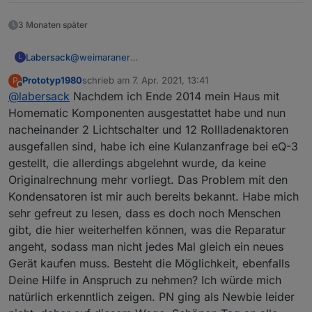
Ersatz-Kondensatoren habe ich in der Schublade.
a200 hat mir als Motivationsbeschleuniger
3 Monaten später
Gummibärchen in den Karton gepackt, hat gewirkt.
;-)
Labersack
@
weimaraner
L
Sie klicken kurz, man sieht auch, das die grüne LED
Prototyp1980
schrieb am
7. Apr. 2021, 13:41
P
kurz blinkt.
zuletzt editiert von
Offline
@
labersack
Nachdem ich Ende 2014 mein Haus mit
Ist bei Lichtschaltern und Rollladenschaltern oft der
C26, eine bescheuert gewählter Kondensator.
Homematic Komponenten ausgestattet habe und nun
Für Rückporto und ohne Garantie auf Erfolg kann
nacheinander 2 Lichtschalter und 12 Rollladenaktoren
ich sie mir mal ansehen, falls du möchtest.
ausgefallen sind, habe ich eine Kulanzanfrage bei eQ-3
Ersatz-Kondensatoren habe ich in der Schublade.
gestellt, die allerdings abgelehnt wurde, da keine
a200 hat mir als Motivationsbeschleuniger
Gummibärchen in den Karton gepackt, hat gewirkt.
Originalrechnung mehr vorliegt. Das Problem mit den
;-)
Kondensatoren ist mir auch bereits bekannt. Habe mich
sehr gefreut zu lesen, dass es doch noch Menschen
gibt, die hier weiterhelfen können, was die Reparatur
angeht, sodass man nicht jedes Mal gleich ein neues
Gerät kaufen muss. Besteht die Möglichkeit, ebenfalls
Deine Hilfe in Anspruch zu nehmen? Ich würde mich
natürlich erkenntlich zeigen. PN ging als Newbie leider