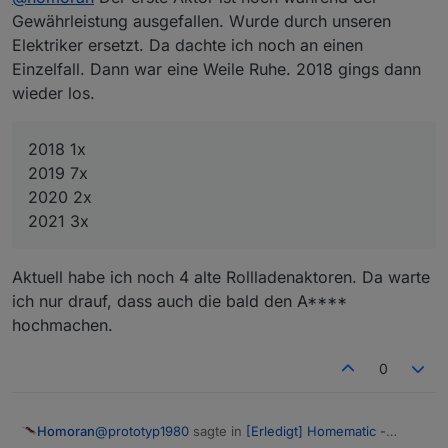
Gewährleistung ausgefallen. Wurde durch unseren
Elektriker ersetzt. Da dachte ich noch an einen
@
prototyp1980
sagte in
[Erledigt] Homematic -
Reparatur C26 Kondensator
:
Einzelfall. Dann war eine Weile Ruhe. 2018 gings dann
wieder los.
Ende 2014
2018 1x
und dann schon defekt?
2019 7x
ich habe 2012 angefangen und letztest Jahr waren
2020 2x
die Hälfte ausgefallen.
2021 3x
War aber noch die J-Serie
Aktuell habe ich noch 4 alte Rollladenaktoren. Da warte
ich nur drauf, dass auch die bald den A****
hochmachen.
0
@
prototyp1980
sagte in
[Erledigt] Homematic -
Homoran