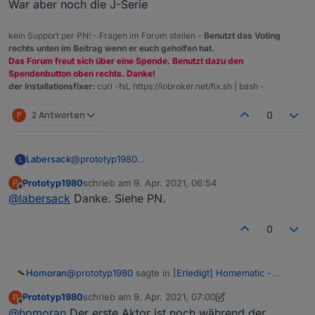
War aber noch die J-Serie
kein Support per PN! - Fragen im Forum stellen -
Benutzt das Voting
rechts unten im Beitrag wenn er euch geholfen hat.
Das Forum freut sich über eine Spende. Benutzt dazu den
Spendenbutton oben rechts. Danke!
der Installationsfixer:
curl -fsL https://iobroker.net/fix.sh | bash -
P
2 Antworten
0
Labersack
@
prototyp1980
L
Ja, kann ich machen. Wie bei den anderen auch:
Prototyp1980
schrieb am
9. Apr. 2021, 06:54
P
keine Garantie auf Erfolg. Am liebsten wäre es mir,
zuletzt editiert von
Offline
@
labersack
Danke. Siehe PN.
wenn du bei DHL einen Rücksende-Paketschein an
dich selber erstellst und mit ins Paket legst. Meist
sind bei dieser Art Schalter tatsächlich die
0
Kondensatoren C26 defekt, Ersatzteile dafür habe
ich in der Schublade.
@
prototyp1980
sagte in
[Erledigt] Homematic -
Homoran
Reparatur C26 Kondensator
:
Prototyp1980
schrieb am
9. Apr. 2021, 07:00
P
zuletzt editiert von Prototyp1980
4. Sept. 2021, 10:44
Offline
@
homoran
Der erste Aktor ist noch während der
3 defekte Rollladenaktoren (L-Serie)