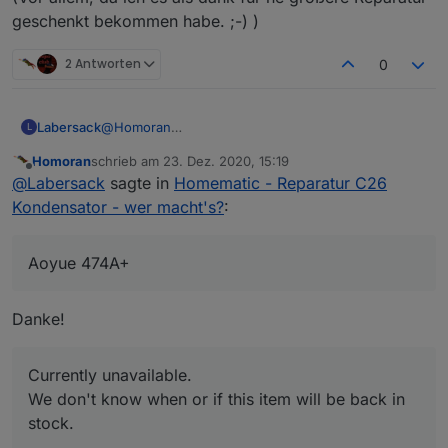
geschenkt bekommen habe. ;-) )
2 Antworten
0
Labersack
@
Homoran
L
Aoyue 474A+
Homoran
schrieb am
23. Dez. 2020, 15:19
Gab's mal vor Jahren bei Amazon für ich glaube
zuletzt editiert von
Offline
@
Labersack
sagte in
Homematic - Reparatur C26
100-150€.
Aber was mir das Ärger & Zeit erspart hat, war es
Kondensator - wer macht's?
:
das allemal wert.
(Vor allem, da ich es als dank für ne größere
Reparatur geschenkt bekommen habe. ;-) )
Aoyue 474A+
Danke!
Currently unavailable.
We don't know when or if this item will be back in
stock.