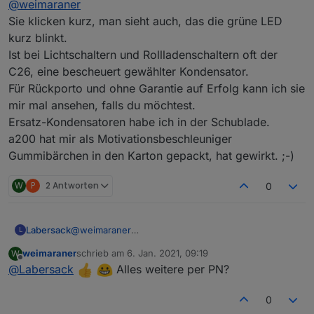
@
weimaraner
bei mir sind es jetzt 4 Homematic
Rolladenaktoren, die sich in der letzten Zeit
Sie klicken kurz, man sieht auch, das die grüne LED
Wie hatte sich der Defekt gezeigt? Mir ist vor
verabschiedet haben
kurz blinkt.
einem halben Jahr ein Rolladenaktor und vor zwei
Ist bei Lichtschaltern und Rollladenschaltern oft der
Monaten ein Lichtschalter ausgestiegen. Beide
haben nur noch geklickt und ich konnte nicht mal
C26, eine bescheuert gewählter Kondensator.
per Taste die Geräte bedienen. Aufgehoben habe
Für Rückporto und ohne Garantie auf Erfolg kann ich sie
ich sie, weil ich vermutet habe, daß es nur ein
mir mal ansehen, falls du möchtest.
kleiner Defekt ist.
Ersatz-Kondensatoren habe ich in der Schublade.
Was hast du jetzt einbauen lassen?
Finde es cool, daß ihr es wieder zum Laufen
a200 hat mir als Motivationsbeschleuniger
bekommen habt. Ist immer schade, wenn wegen
Gummibärchen in den Karton gepackt, hat gewirkt. ;-)
eines kleinen Defekts Elektroschrott erzeugt wird.
Grüße Andreas
W
P
2 Antworten
0
Labersack
@
weimaraner
L
Sie klicken kurz, man sieht auch, das die grüne LED
weimaraner
schrieb am
6. Jan. 2021, 09:19
W
kurz blinkt.
zuletzt editiert von
Offline
@
Labersack
Alles weitere per PN?
Ist bei Lichtschaltern und Rollladenschaltern oft der
C26, eine bescheuert gewählter Kondensator.
Für Rückporto und ohne Garantie auf Erfolg kann
0
ich sie mir mal ansehen, falls du möchtest.