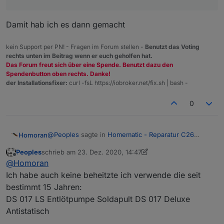
Damit hab ich es dann gemacht
kein Support per PN! - Fragen im Forum stellen -
Benutzt das Voting
rechts unten im Beitrag wenn er euch geholfen hat.
Das Forum freut sich über eine Spende. Benutzt dazu den
Spendenbutton oben rechts. Danke!
der Installationsfixer:
curl -fsL https://iobroker.net/fix.sh | bash -
0
@
Peoples
sagte in
Homematic - Reparatur C26
Homoran
Kondensator - wer macht's?
:
Peoples
schrieb am
23. Dez. 2020, 14:47
zuletzt editiert von Peoples
Offline
Lass dir zu Weihnachten ne gescheite
@
Homoran
Lötsaugpumpe schenken
Ich habe auch keine beheitzte ich verwende die seit
Die suche ich schon lange.
bestimmt 15 Jahren:
Vor 45 Jahren gab es da mal eine von Ersa.
DS 017 LS Entlötpumpe Soldapult DS 017 Deluxe
Saugpumpe mit Heizleistung.
@
Peoples
sagte in
Homematic - Reparatur C26
Habe so etwas nie wieder gefunden - nur popelige
Kondensator - wer macht's?
:
Antistatisch
Platikspritzen ;-)