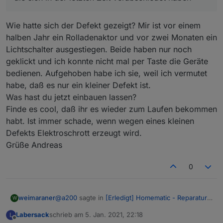
jedoch so stressig, dass ich es mir nochmal antun will.
Jetzt suche ich Jemandem, der gut löten und mir die
Arbeit übernehmen kann. Vorzugsweise einer, der sich
Wie hatte sich der Defekt gezeigt? Mir ist vor einem
mit dem Thema beschäftigt hat. Preisvorstellung für 3
halben Jahr ein Rolladenaktor und vor zwei Monaten ein
Geräte inkl Versand bitte per PM.
Lichtschalter ausgestiegen. Beide haben nur noch
geklickt und ich konnte nicht mal per Taste die Geräte
bedienen. Aufgehoben habe ich sie, weil ich vermutet
habe, daß es nur ein kleiner Defekt ist.
Das ist der Übertäter!
Was hast du jetzt einbauen lassen?
p.s.
@
admin
Ich hoffe, dass ich hiermit nicht gegen die
Finde es cool, daß ihr es wieder zum Laufen bekommen
Forenregeln verstoße und falls ja, dann bitte in die
habt. Ist immer schade, wenn wegen eines kleinen
richtige Rubrik verschieben.
Defekts Elektroschrott erzeugt wird.
Grüße Andreas
0
@
a200
sagte in
[Erledigt] Homematic - Reparatur
weimaraner
W
C26 Kondensator
:
Labersack
schrieb am
5. Jan. 2021, 22:18
L
zuletzt editiert von
Offline