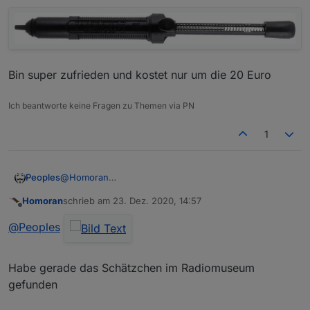
ne Entlötlitze
Damit hab ich es dann gemacht
Bin super zufrieden und kostet nur um die 20 Euro
Ich beantworte keine Fragen zu Themen via PN
1
@
Homoran
Peoples
Ich habe auch keine beheitzte ich verwende die seit
Homoran
schrieb am
23. Dez. 2020, 14:57
bestimmt 15 Jahren:
zuletzt editiert von
Offline
DS 017 LS Entlötpumpe Soldapult DS 017 Deluxe
@
Peoples
Antistatisch
Bin super zufrieden und kostet nur um die 20 Euro
Habe gerade das Schätzchen im Radiomuseum
gefunden