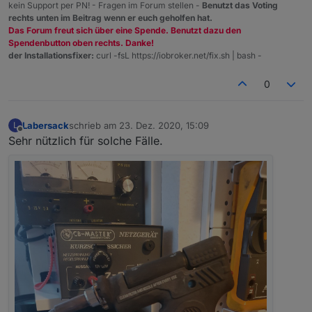
kein Support per PN! - Fragen im Forum stellen -
Benutzt das Voting
rechts unten im Beitrag wenn er euch geholfen hat.
Das Forum freut sich über eine Spende. Benutzt dazu den
Spendenbutton oben rechts. Danke!
der Installationsfixer:
curl -fsL https://iobroker.net/fix.sh | bash -
0
Labersack
schrieb am
23. Dez. 2020, 15:09
L
zuletzt editiert von
Offline
Sehr nützlich für solche Fälle.