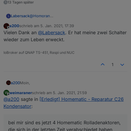
13 Tagen später
Labersack
@
Homoran
L
Aoyue 474A+
a200
schrieb am
5. Jan. 2021, 17:39
Gab's mal vor Jahren bei Amazon für ich glaube
zuletzt editiert von
Offline
Vielen Dank an
@
Labersack
. Er hat meine zwei Schalter
100-150€.
Aber was mir das Ärger & Zeit erspart hat, war es
wieder zum Leben erweckt.
das allemal wert.
(Vor allem, da ich es als dank für ne größere
IoBroker auf QNAP TS-451, Raspi und NUC
Reparatur geschenkt bekommen habe. ;-) )
1
Moin,
a200
weimaraner
schrieb am
5. Jan. 2021, 21:59
W
bei mir sind es jetzt 4 Homematic Rolladenaktoren, die
zuletzt editiert von
Offline
@
a200
sagte in
[Erledigt] Homematic - Reparatur C26
sich in der letzten Zeit verabschiedet haben. Es ist immer
die gleiche Krankheit. Es liegt an dem C26 Kondensator,
Kondensator
:
der von eq3 falsch dimensioniert wurde. Ich denke, die
Betroffenen wissen wovon ich spreche. Bei einem Aktor
habe ich den C26 ausgetauscht und das Teil läuft wieder
bei mir sind es jetzt 4 Homematic Rolladenaktoren,
problemlos. Die Fummelei, aufgrund meiner Augen, war
die sich in der letzten Zeit verabschiedet haben