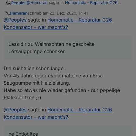
@
Homoran
sagte in
Homematic - Reparatur C26
Peoples
Kondensator - wer macht's?
:
Homoran
schrieb am
23. Dez. 2020, 14:41
zuletzt editiert von
Offline
@
a200
sagte in
Homematic - Reparatur C26
@
Peoples
sagte in
Homematic - Reparatur C26
Kondensator - wer macht's?
:
Kondensator - wer macht's?
:
Lass dir zu Weihnachten ne gescheite Lötsaugpumpe
Das Löten ist nicht so sehr das Problem wie das
schenken, dann ist das gar kein Problem evtl. noch ne
Auslöten des alten
Entlötlitze und das "Grauen" hat ein Ende :-)
Lass dir zu Weihnachten ne gescheite
Lötsaugpumpe schenken
Die suche ich schon lange.
Vor 45 Jahren gab es da mal eine von Ersa.
Saugpumpe mit Heizleistung.
Habe so etwas nie wieder gefunden - nur popelige
Platikspritzen ;-)
@
Peoples
sagte in
Homematic - Reparatur C26
Kondensator - wer macht's?
:
ne Entlötlitze