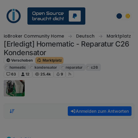
Weiter zum Inhalt
ioBroker Community Home
Deutsch
Marktplatz
[Erledigt] Homematic - Reparatur C26
Kondensator
Verschoben
Marktplatz
homeatic
kondensator
reparatur
c26
63
12
25.4k
9
Anmelden zum Antworten