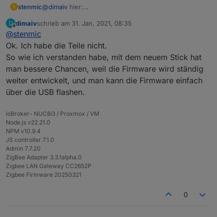
@
dimaiv
hier:
stenmic
S
https://forum.iobroker.net/topic/36631/zigbee-
dimaiv
schrieb am
31. Jan. 2021, 08:35
D
cc2538-und-philips-hue-bewegungsmelder
an meinem alten Stick CC2531 laufen die BWM ohne
zuletzt editiert von
Offline
@
stenmic
und
Probleme
https://github.com/Koenkk/zigbee2mqtt/issues/2693
Ok. Ich habe die Teile nicht.
So wie ich verstanden habe, mit dem neuem Stick hat
man bessere Chancen, weil die Firmware wird ständig
weiter entwickelt, und man kann die Firmware einfach
über die USB flashen.
ioBroker- NUC8i3 / Proxmox / VM
Node.js v22.21.0
NPM v10.9.4
JS controller 7.1.0
Admin 7.7.20
ZigBee Adapter 3.3.1alpha.0
Zigbee LAN Gateway CC2652P
Zigbee Firmware 20250321
0