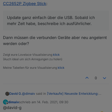
CC2652P Zigbee Stick
:
Update ganz einfach über die USB. Sobald ich
mehr Zeit habe, beschreibe ich ausführlicher.
Dann müssen die verbunden Geräte aber neu angelernt
werden oder?
Zeigt eure Lovelace-Visualisierung
klick
(Auch ideal um sich Anregungen zu holen)
Meine Tabellen für eure Visualisierung
klick
0
@
dimaiv
said in
[Verkaufe] Neueste Entwicklung:
David G.
CC2652P Zigbee Stick
:
dimaiv
schrieb am
14. Feb. 2021, 09:30
D
zuletzt editiert von
Offline
@david-g
Update ganz einfach über die USB. Sobald ich
mehr Zeit habe, beschreibe ich ausführlicher.