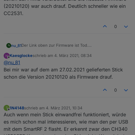
(20210120) war auch drauf. Deutlich schneller wie ein
CC2531.
0
Der Link oben zur Firmware ist Tod.
nu_81
N
Muss man den Flashen um ihn nutzen zu können?
Kaesglocke
schrieb am
4. März 2021, 08:34
Würde mir gerne einen Stick bestellen, bin aber unsicher
zuletzt editiert von
Offline
@
nu_81
ob lieber
diesen oder doch den CC2538 + CC2592.
Gruß Nu
Bei mir war auf dem am 27.02.2021 gelieferten Stick
schon die Version 20210120 als Firmware drauf.
0
1N4148
schrieb am
4. März 2021, 10:34
1
zuletzt editiert von
Offline
Auch wenn mein Stick einwandfrei funktioniert, würde
es mich schon mal interessieren, wie man den per USB
mit dem SmartRF 2 flasht. Er erkennt zwar den CH340