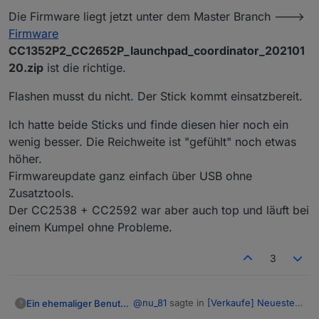
Die Firmware liegt jetzt unter dem Master Branch --->
Firmware
CC1352P2_CC2652P_launchpad_coordinator_202101
20.zip
ist die richtige.
Flashen musst du nicht. Der Stick kommt einsatzbereit.
Ich hatte beide Sticks und finde diesen hier noch ein
wenig besser. Die Reichweite ist "gefühlt" noch etwas
höher.
Firmwareupdate ganz einfach über USB ohne
Zusatztools.
Der CC2538 + CC2592 war aber auch top und läuft bei
einem Kumpel ohne Probleme.
3
@
nu_81
sagte in
[Verkaufe] Neueste
Ein ehemaliger Benutzer
?
Entwicklung: CC2652P Zigbee Stick
: