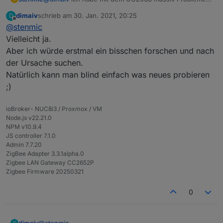
mit den Bewegungsmeldern von Philips Hue.
dimaiv
schrieb am
30. Jan. 2021, 20:25
D
Nach 1-2 Tagen verschwinden sie oder bringen
zuletzt editiert von
Offline
@
stenmic
Fehler.
Ist es mit dem Stick vielleicht besser?
Vielleicht ja.
Aber ich würde erstmal ein bisschen forschen und nach
der Ursache suchen.
Natürlich kann man blind einfach was neues probieren
;)
ioBroker- NUC8i3 / Proxmox / VM
Node.js v22.21.0
NPM v10.9.4
JS controller 7.1.0
Admin 7.7.20
ZigBee Adapter 3.3.1alpha.0
Zigbee LAN Gateway CC2652P
Zigbee Firmware 20250321
0
dimaiv
@
stenmic
D