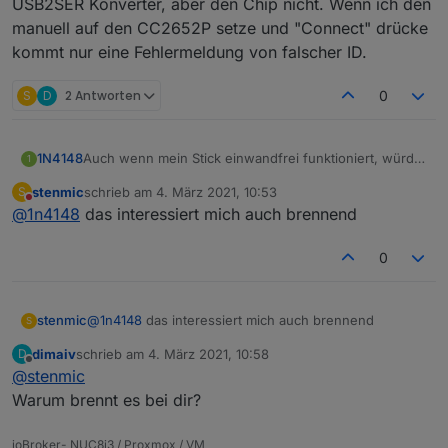
USB2SER Konverter, aber den Chip nicht. Wenn ich den
manuell auf den CC2652P setze und "Connect" drücke
kommt nur eine Fehlermeldung von falscher ID.
S
D
2 Antworten
0
1N4148
Auch wenn mein Stick einwandfrei funktioniert, würde
1
es mich schon mal interessieren, wie man den per
stenmic
schrieb am
4. März 2021, 10:53
S
USB mit dem SmartRF 2 flasht. Er erkennt zwar den
zuletzt editiert von
Nicht stören
@
1n4148
das interessiert mich auch brennend
CH340 USB2SER Konverter, aber den Chip nicht.
Wenn ich den manuell auf den CC2652P setze und
"Connect" drücke kommt nur eine Fehlermeldung von
0
falscher ID.
stenmic
@
1n4148
das interessiert mich auch brennend
S
dimaiv
schrieb am
4. März 2021, 10:58
D
zuletzt editiert von
Offline
@
stenmic
Warum brennt es bei dir?
ioBroker- NUC8i3 / Proxmox / VM