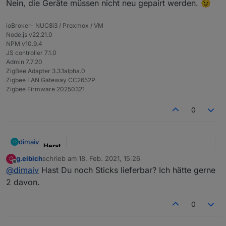
Nein, die Geräte müssen nicht neu gepairt werden. 😉
Dann müssen die verbunden Geräte aber neu
angelernt werden oder?
ioBroker- NUC8i3 / Proxmox / VM
Node.js v22.21.0
NPM v10.9.4
JS controller 7.1.0
Admin 7.7.20
ZigBee Adapter 3.3.1alpha.0
Zigbee LAN Gateway CC2652P
Zigbee Firmware 20250321
0
dimaiv
D
Herst
eller
" Ich "
g.eibich
schrieb am
18. Feb. 2021, 15:26
G
zuletzt editiert von
Offline
@
dimaiv
Hast Du noch Sticks lieferbar? Ich hätte gerne
Mode
"CC2652P, Einsatzbereit"
2 davon.
l
Anza
Sofort verfügbar
0
hl