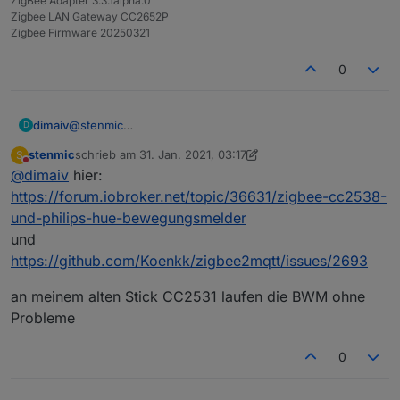
ZigBee Adapter 3.3.1alpha.0
Zigbee LAN Gateway CC2652P
Zigbee Firmware 20250321
0
dimaiv
@
stenmic
D
Welche Probleme sind es bei CC2538 und HUE BWM
stenmic
schrieb am
31. Jan. 2021, 03:17
S
bekannt?
zuletzt editiert von stenmic
Nicht stören
@
dimaiv
hier:
https://forum.iobroker.net/topic/36631/zigbee-cc2538-
und-philips-hue-bewegungsmelder
und
https://github.com/Koenkk/zigbee2mqtt/issues/2693
an meinem alten Stick CC2531 laufen die BWM ohne
Probleme
0