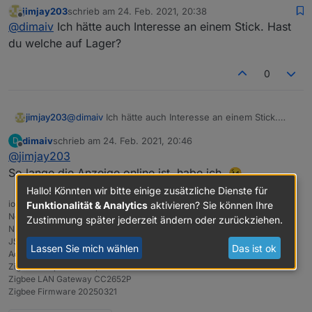
*Prei
45 €, Anfragen über Chat Nachricht oder
jimjay203
schrieb am
24. Feb. 2021, 20:38
zuletzt editiert von
s pro
Telegramm:
https://t.me/Zigbee1
Offline
@
dimaiv
Ich hätte auch Interesse an einem Stick. Hast
Stück
du welche auf Lager?
Versa
"in DE inkl., mit Verfolgungsnummer"
nd
0
Besc
"Leistungsstarke ZigBee Stick mit Z-Stack
hreib
3.x.0, Update über USB, mit 3 dBi Antenne
jimjay203
@
dimaiv
Ich hätte auch Interesse an einem Stick.
ung
und Gehäuse"
Hast du welche auf Lager?
dimaiv
schrieb am
24. Feb. 2021, 20:46
D
zuletzt editiert von
Offline
Hier geht's zum CC2538+CC2592 Stick
@
jimjay203
So lange die Anzeige online ist, habe ich. 😉
Hallo! Könnten wir bitte einige zusätzliche Dienste für
ioBroker- NUC8i3 / Proxmox / VM
Funktionalität & Analytics
aktivieren? Sie können Ihre
Node.js v22.21.0
Zustimmung später jederzeit ändern oder zurückziehen.
NPM v10.9.4
JS controller 7.1.0
Lassen Sie mich wählen
Das ist ok
Admin 7.7.20
ZigBee Adapter 3.3.1alpha.0
Zigbee LAN Gateway CC2652P
Zigbee Firmware 20250321