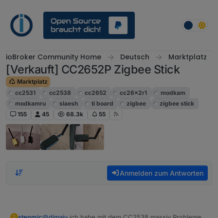
Weiter zum Inhalt
ioBroker Community Home
Deutsch
Marktplatz
[Verkauft] CC2652P Zigbee Stick
Marktplatz
cc2531
cc2538
cc2652
cc26x2r1
modkam
modkamru
slaesh
ti board
zigbee
zigbee stick
155
45
68.3k
55
Anmelden zum Antworten
stenmic
@
dimaiv
ich habe mit dem CC2538 massiv Probleme
S