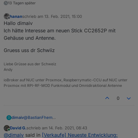
13 Tagen später
hanan
schrieb am
13. Feb. 2021, 15:00
zuletzt editiert von
Offline
Hallo dimaiv
Ich hätte Interesse am neuen Stick CC2652P mit
Gehäuse und Antenne.
Gruess uss dr Schwiiz
Liebe Grüsse aus der Schweiz
Andy
ioBroker auf NUC unter Proxmox, Raspberrymatic-CCU auf NUC unter
Proxmox mit RPI-RF-MOD Funkmodul und Omnidiraktional Antenne
0
dimaiv
@
BastianFhem
D
Hi, Kompatibilität zu Zigbee2mqtt 100%.
David G.
schrieb am
14. Feb. 2021, 08:43
Update ganz einfach über die USB
zuletzt editiert von
Online
@
dimaiv
said in
[Verkaufe] Neueste Entwicklung: