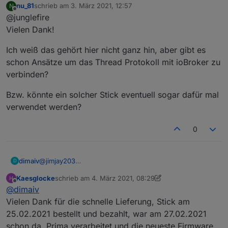
nu_81
schrieb am
3. März 2021, 12:57
N
zuletzt editiert von
Offline
@junglefire
Der Link oben zur Firmware ist
Tod.
Vielen Dank!
Die Firmware liegt jetzt unter dem
Muss man den Flashen um ihn
Master Branch --->
Firmware
nutzen zu können?
Ich weiß das gehört hier nicht ganz hin, aber gibt es
CC1352P2_CC2652P_launchpad_coor
Flashen musst du nicht. Der Stick
schon Ansätze um das Thread Protokoll mit ioBroker zu
dinator_20210120.zip
Würde mir gerne einen Stick
ist die richtige.
kommt einsatzbereit.
bestellen, bin aber unsicher ob
verbinden?
Ich hatte beide Sticks und finde
lieber
diesen hier noch ein wenig besser.
diesen oder doch den CC2538 +
Die Reichweite ist "gefühlt" noch
Bzw. könnte ein solcher Stick eventuell sogar dafür mal
CC2592.
etwas höher.
verwendet werden?
Firmwareupdate ganz einfach über
Gruß Nu
USB ohne Zusatztools.
0
Der CC2538 + CC2592 war aber auch
top und läuft bei einem Kumpel ohne
Probleme.
dimaiv
@
jimjay203
D
So lange die Anzeige online ist, habe ich. 😉
Kaesglocke
schrieb am
4. März 2021, 08:29
zuletzt editiert von Kaesglocke
3. Apr. 2021, 09:29
Offline
@
dimaiv
Vielen Dank für die schnelle Lieferung, Stick am
25.02.2021 bestellt und bezahlt, war am 27.02.2021
schon da. Prima verarbeitet und die neueste Firmware