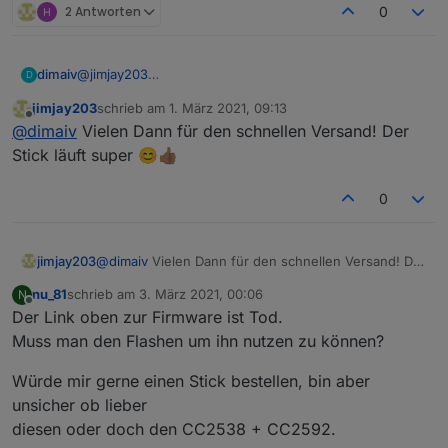
2 Antworten
0
dimaiv
@
jimjay203
D
So lange die Anzeige online ist, habe ich. 😉
jimjay203
schrieb am
1. März 2021, 09:13
zuletzt editiert von
Offline
@
dimaiv
Vielen Dann für den schnellen Versand! Der
Stick läuft super 😊👍🏽
0
jimjay203
@
dimaiv
Vielen Dann für den schnellen Versand! Der
Stick läuft super 😊👍🏽
nu_81
schrieb am
3. März 2021, 00:06
N
zuletzt editiert von
Offline
Der Link oben zur Firmware ist Tod.
Muss man den Flashen um ihn nutzen zu können?
Würde mir gerne einen Stick bestellen, bin aber
unsicher ob lieber
diesen oder doch den CC2538 + CC2592.