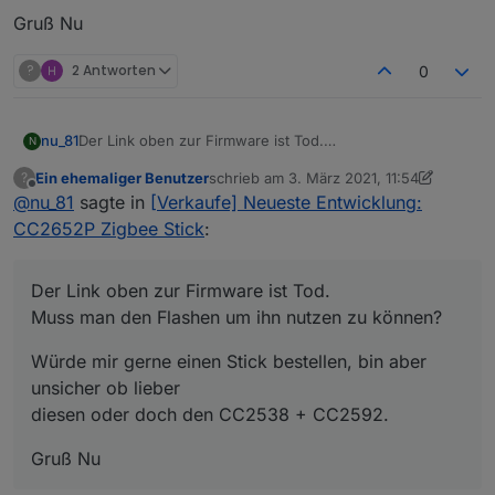
Gruß Nu
?
2 Antworten
0
Der Link oben zur Firmware ist Tod.
nu_81
N
Muss man den Flashen um ihn nutzen zu können?
Ein ehemaliger Benutzer
schrieb am
3. März 2021, 11:54
?
Würde mir gerne einen Stick bestellen, bin aber unsicher
zuletzt editiert von Ein ehemaliger Benut
Offline
@
nu_81
sagte in
[Verkaufe] Neueste Entwicklung:
ob lieber
diesen oder doch den CC2538 + CC2592.
Gruß Nu
CC2652P Zigbee Stick
:
Firmware Update Anleitung
Der Link oben zur Firmware ist Tod.
Muss man den Flashen um ihn nutzen zu können?
Würde mir gerne einen Stick bestellen, bin aber
unsicher ob lieber
diesen oder doch den CC2538 + CC2592.
Gruß Nu