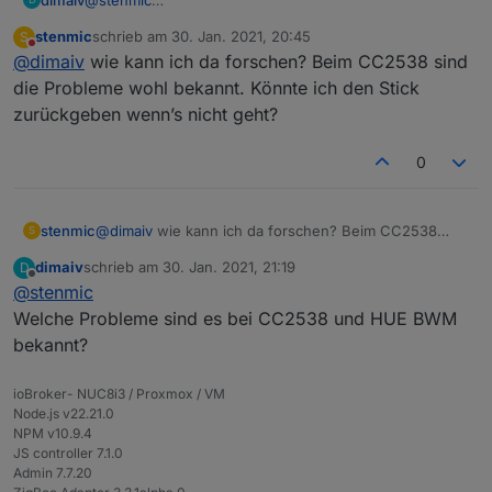
Vielleicht ja.
stenmic
schrieb am
30. Jan. 2021, 20:45
S
Aber ich würde erstmal ein bisschen forschen und nach
zuletzt editiert von
Nicht stören
@
dimaiv
wie kann ich da forschen? Beim CC2538 sind
der Ursache suchen.
Natürlich kann man blind einfach was neues probieren
die Probleme wohl bekannt. Könnte ich den Stick
;)
zurückgeben wenn’s nicht geht?
0
stenmic
@
dimaiv
wie kann ich da forschen? Beim CC2538
S
sind die Probleme wohl bekannt. Könnte ich den Stick
dimaiv
schrieb am
30. Jan. 2021, 21:19
D
zurückgeben wenn’s nicht geht?
zuletzt editiert von
Offline
@
stenmic
Welche Probleme sind es bei CC2538 und HUE BWM
bekannt?
ioBroker- NUC8i3 / Proxmox / VM
Node.js v22.21.0
NPM v10.9.4
JS controller 7.1.0
Admin 7.7.20