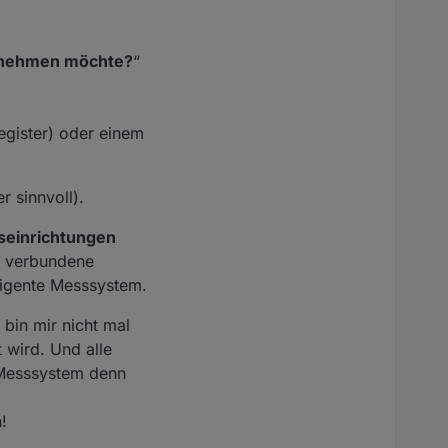
t beschrieben.
b nehmen möchte?
“
egister) oder einem
r sinnvoll).
seinrichtungen
it verbundene
ligente Messsystem.
 bin mir nicht mal
 wird. Und alle
e Messsystem denn
!