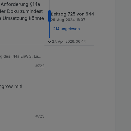
s Vorhandensein der
r Anforderung §14a
 der Doku zumindest
ung vor...
Beitrag 725 von 944
ne Umsetzung könnte
29. Aug. 2024, 18:07
214 ungelesen
27. Apr. 2026, 06:44
ng des §14a EnWG. Laut
icher als Steuerbare
#722
ls 4,2kW aus dem Netz
gefunden, wie die
hierzu befragt zucken
erspektivisch aber auch
ungrow mit!
oll es wohl EEbus
uch steuerbar sein,
er sicherlich Off-
#723
.