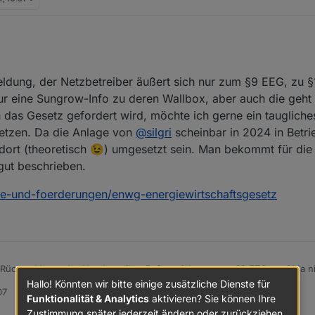
reiber nicht beantworten können?
al auf
https://www.photovoltaikforum.com
die Frage stellen. Da liest Su
dung, der Netzbetreiber äußert sich nur zum §9 EEG, zu §1
ur eine Sungrow-Info zu deren Wallbox, aber auch die geht 
h das Gesetz gefordert wird, möchte ich gerne ein taugliche
setzen. Da die Anlage von
@
silgri
scheinbar in 2024 in Bet
ort (theoretisch 😉) umgesetzt sein. Man bekommt für die 
 gut beschrieben.
ze-und-foerderungen/enwg-energiewirtschaftsgesetz
Rückmeldung, der Netzbetreiber äußert sich nur zum §9 EEG, zu §14a nic
nur eine Sungrow-Info zu deren Wallbox, aber auch die geht auf §14a nich
Hallo! Könnten wir bitte einige zusätzliche Dienste für
07
gefordert wird, möchte ich gerne ein taugliches Wechselrichter/Speic
en/gesetze-und-foerderungen/enwg-energiewirtschaftsgesetz
Funktionalität & Analytics
aktivieren? Sie können Ihre
heinbar in 2024 in Betrieb genommen wurde, müssten die Anforderunge
Zustimmung später jederzeit ändern oder zurückziehen.