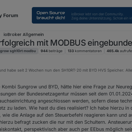
y Forum
ioBroker Allgemein
folgreich mit MODBUS eingebund
grow sgh10rt modbu
944
beiträge
133
kommentatoren
465.4k
aufruf
it und habe seit 2 Wochen nun den SH10RT-20 mit BYD HVS Speicher. All
rbinden (Erdkabelverbindung, nur ein Netzwerkkabel mit drin). Habe es
.
ebaut, welches die Steuerung übernimmt.
he Kombi Sungrow und BYD, hätte hier eine Frage zur Neure
erung) und Auslesen des Netzbezugs bzw. der Einspeisung über den
ssungen der Bundesnetzagentur müssen seit dem 01.01.202
auchseinrichtung angeschlossen werden, sofern diese techn
 auch sehr schnell (SH reagiert unter 1 Sekunde auf Änderungen). Block
z zu laden. Wie hast du dies realisiert? Ich habe hierzu in
wie die Anlage auf den Steuerbefehl reagieren kann und a
teuert der SH10RT alles selber über den Backupausgang, sämtliche Modb
hierzu befragt zucken die nur mit den Schultern. Ansteueru
iert sein?
aiskontakt, perspektivisch aber auch per EEbus möglich sei