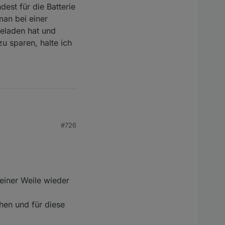
est für die Batterie
man bei einer
eladen hat und
u sparen, halte ich
#726
.
koll.
.
einer Weile wieder
hen und für diese