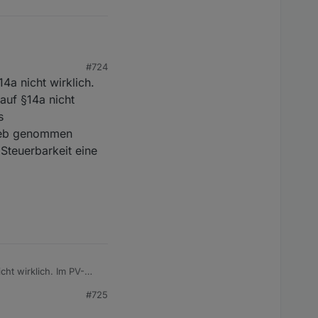
#724
ngrow mit!
4a nicht wirklich.
auf §14a nicht
s
rieb genommen
Steuerbarkeit eine
ht wirklich. Im PV-
t wirklich ein. Da die
#725
hersystem einsetzen.
n dort (theoretisch