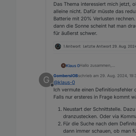
Das Thema interessiert mich jetzt, 
alleine nicht. Dafür müsste das redu
Batterie mit 20% Verlusten rechne
dann die Sonne scheint hat man dra
für äußerst schwer.
1 Antwort
Letzte Antwort
29. Aug. 2024
Hallo zusammen,
Klaus 0
K
GombersIOB
schrieb am
29. Aug. 2024, 19:
G
Seit ein paar Tagen bekomme 
modbus.0
zuletzt editiert von
@
klaus-0
Habe schon alle Datenpunkte m
2024-08-29 15:50:40.883 info
Offline
Aber er liest immer nur die 4
modbus.0
Ich vermute einen Definitionsfehler
Hat evtl. jemand eine Lösung
2024-08-29 15:50:40.883 deb
Falls nur ersteres in Frage kommt 
Grüße Klaus
modbus.0
2024-08-29 15:50:39.882 debu
Neustart der Schnittstelle. Daz
modbus.0
dranzustecken. Oder via Komma
2024-08-29 15:50:39.882 debu
Für die Suche nach dem Definit
modbus.0
2024-08-29 15:50:39.882 deb
dann immer schauen, ob man fü
modbus.0