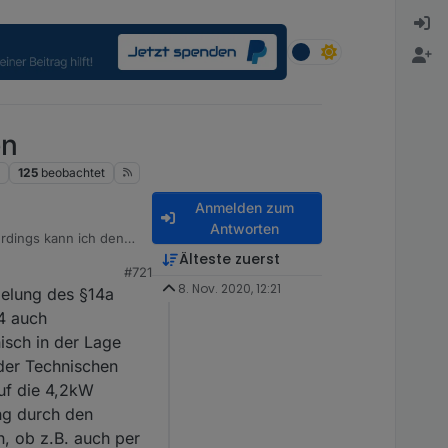
en
e
125
beobachtet
Anmelden zum
Antworten
erdings kann ich den
 mit 2 Protoss PE11
Älteste zuerst
#721
8. Nov. 2020, 12:21
gelung des §14a
 ISKRA-Zähler des
4 auch
isch in der Lage
ly kann ich gerne zur
 der Technischen
uf die 4,2kW
us-Einstellungen
ng durch den
n, ob z.B. auch per