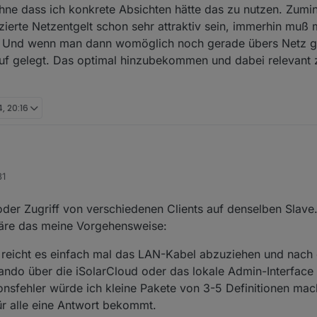
ohne dass ich konkrete Absichten hätte das zu nutzen. Zumind
zierte Netzentgelt schon sehr attraktiv sein, immerhin muß 
n. Und wenn man dann womöglich noch gerade übers Netz g
uf gelegt. Das optimal hinzubekommen und dabei relevant z
, 20:16
ich benutze schon seit längerer Zeit den Modbusadapter mit dem SungrowWechselrichter SH10.
31
ich nur noch diese 4 Datenpunkte ausgelesen und den Rest nicht mehr
al gelöscht um zu schauen ob ein Registereintrag falsch ist oder so.
 Disconnected from slave 192.168.178.112
 Register aus und dann schließt er die Verbindung. Siehe unten das Proto
 oder Zugriff von verschiedenen Clients auf denselben Slave
?
ug Closing client on purpose.
wäre das meine Vorgehensweise:
g Cleaning up request fifo.
u reicht es einfach mal das LAN-Kabel abzuziehen und nach 
ndo über die iSolarCloud oder das lokale Admin-Interface
g Clearing timeout of the current request.
onsfehler würde ich kleine Pakete von 3-5 Definitionen mac
ug Socket closed with error
r alle eine Antwort bekommt.