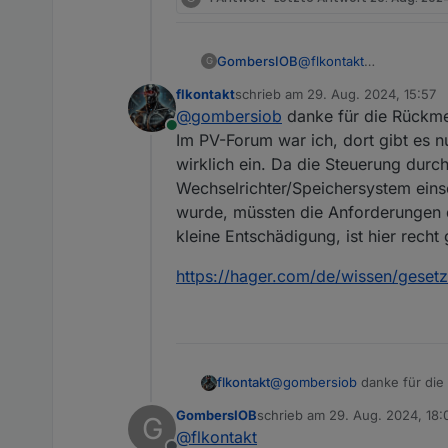
GombersIOB
@
flkontakt
G
Müsste das der Netzbet
flkontakt
schrieb am
29. Aug. 2024, 15:57
Ansonsten würde ich m
zuletzt editiert von
@
gombersiob
danke für die Rückmel
Online
Im PV-Forum war ich, dort gibt es n
wirklich ein. Da die Steuerung durc
Wechselrichter/Speichersystem ein
wurde, müssten die Anforderungen d
kleine Entschädigung, ist hier recht
https://hager.com/de/wissen/geset
@
gombersiob
danke für die 
flkontakt
Forum war ich, dort gibt es 
GombersIOB
schrieb am
29. Aug. 2024, 18:
G
Steuerung durch das Gesetz 
https://hager.com/de/wiss
zuletzt editiert von
@
flkontakt
Da die Anlage von
@
silgri
sc