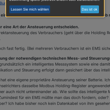
mmt für die Steuerbarkeit eine kleine Entschädigung, ist hier recht gu
 Bundesnetzagentur
nachgelesen.
Lassen Sie mich wählen
Das ist ok
 eine neue steuerbare Verbrauchseinrichtung in Betrie
ür eine Art der Ansteuerung entscheiden.
rektansteuerung des Verbrauchers (geht über die Holding R
.
och fast fertig. (Bei mehreren Verbrauchern ist ein EMS siche
gung der notwendigen technischen Mess- und Steuerung
grundsätzlich ein intelligentes Messsystem sowie eine dam
kation und Steuerung erfolgt dann gesichert über das intel
 hat eine eigene proprietäre Ansteuerung seiner Batterie. Ich
echselrichters dasselbe Modbus Holding-Register angewendet
her auch nicht untereinander ab. Wie sollte das intelligent
 Zumindest für ein EMS müßte man das doch fordern, oder?
ber? Ich habe bisher noch kein Datenkabel von ihm gesehen