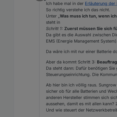
Offline
😉) umgesetzt sein. Man beko
Ich habe mal in der
Erläuterung der
So richtig verstehe ich das nicht.
Unter „
Was muss ich tun, wenn ich
steht in
Schritt 1:
Zuerst müssen Sie sich f
Da gibt es die Auswahl zwischen Di
EMS (Energie Management System)
Da wäre ich mit nur einer Batterie d
Aber da kommt Schritt 3:
Beauftra
Da steht dann: Dafür benötigen Sie 
Steuerungseinrichtung. Die Kommuni
Ab hier bin ich völlig raus. Sungrow
sicher ob für alle Batterien und W
anderen Hersteller stimmen sich sic
aussehen, damit es mit allen kann?
Und wie steuert der Netzwerkbetrei