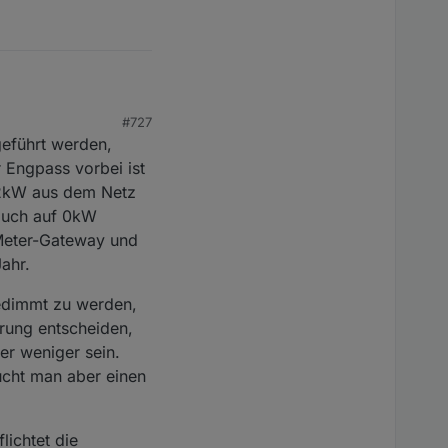
#727
r sinnvoll).
geführt werden,
nehmen möchte?
“ steht
nrichtungen
 Engpass vorbei ist
it verbundene
,2kW aus dem Netz
egister) oder einem
lligente Messsystem.
 bin mir nicht mal
 auch auf 0kW
 wird. Und alle
-Meter-Gateway und
te Messsystem denn
est für die Batterie
an bei einer Batterie
ahr.
n!
at und dann die
halte ich für äußerst
gedimmt zu werden,
rung entscheiden,
er weniger sein.
aucht man aber einen
lichtet die