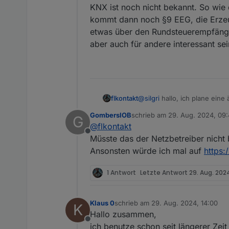
Wie schaltet der SH10RT wieder
KNX ist noch nicht bekannt. So wie
Netzspannung?
kommt dann noch §9 EEG, die Erzeu
Hat das schon jemand probiert, wi
etwas über den Rundsteuerempfänger
aber auch für andere interessant sei
flkontakt
@
silgri
hallo, ich plane ein
den neuen Beschlussfassung
GombersIOB
schrieb am
29. Aug. 2024, 09
G
Verbrauchseinrichtung ange
zuletzt editiert von
@
flkontakt
zu laden. Wie hast du dies 
Offline
Anlage auf den Steuerbefehl
Müsste das der Netzbetreiber nicht
die nur mit den Schultern. 
Ansonsten würde ich mal auf
https
per EEbus möglich sein, ob 
werden. Neben der Anforder
1 Antwort
Letzte Antwort
29. Aug. 2024
hier steht in der Doku zumi
Topic, deine Umsetzung könn
Klaus 0
schrieb am
29. Aug. 2024, 14:00
K
zuletzt editiert von
Hallo zusammen,
Offline
ich benutze schon seit längerer Z