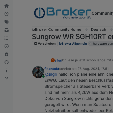
Weiter zum Inhalt
Communit
ioBroker Community Home
Deutsch
Sungrow WR SGH10RT er
Verschoben
ioBroker Allgemein
hardware sun
Ich lese ja jetzt schon lange m
silgri
S
DTSU666-20 nicht mit dem SH ve
flkontakt
schrieb am
27. Aug. 2024, 17:51
versucht, klappt irgendwie nicht
Also habe ich mir ein Blockly g
zuletzt editiert von
@
silgri
hallo, ich plane eine ähnlic
Online
EMS Zwangsmodus (externe Steu
EnWG. Laut den neuen Beschlussfa
Netzbetreibers
Stromspeicher als Steuerbare Verbr
Das funktioniert wunderbar, und
sind mit mehr als 4,2kW aus dem Net
Verfügung stellen.
Doku von Sungrow nichts gefunden, 
Nun meine etwas OT Frage:
Was passiert bei Netzausfall. S
geregelt wird. Wenn man Solateure 
müßten dann automatisch deaktiv
Netzbetreiber soll entweder per Rel