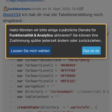
sigi234
@
jackblackson
Cool wäre es wenn man nach mehreren Orten suchen
jackblackson
schrieb am
10. Sept. 2020, 13:43
könnte und auch eine Table DP hätte.
zuletzt editiert von jackblackson
9. Okt. 2020, 16:01
Offline
@
sigi234
Ich hab dir mal die Tabellenerstellung noch
Oder muss man fur jeden Ort ein Skrip anlegen?
eingebaut:
Hallo! Könnten wir bitte einige zusätzliche Dienste für
const
 url = 
'https://corona-ampel.gv.at/sites/c
Funktionalität & Analytics
aktivieren? Sie können Ihre
Zustimmung später jederzeit ändern oder zurückziehen.
var
 warnstufe=
0
;
var
 htmlwidget =
''
;
Lassen Sie mich wählen
Das ist ok
var
 suchwertBezirk = 
'Bregenz'
var
 suchwertBundesland = 
'Vorarlberg'
var
 farbwertLevel1 = 
'#04B404'
var
 farbwertLevel2 = 
'#FFFF00'
var
 farbwertLevel3 = 
'#FF8000'
var
 farbwertLevel4 = 
'#DF0101'
var
 warngebiet = 
''
var
 directory = 
'Coronaampel'
//javascript.0.xx
var
 tableContent = 
''
createState
(directory  + 
'.warnstufe'
, {