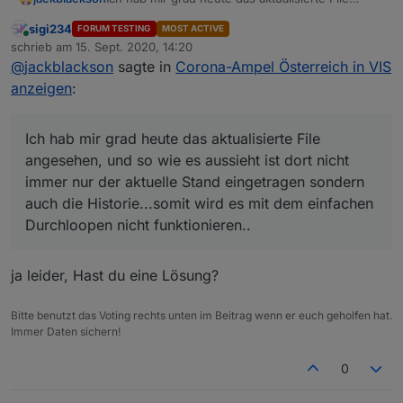
        }
angesehen, und so wie es aussieht ist dort nicht
    type: "string", 

if
 (warnstufe == 
0
){
sigi234
FORUM TESTING
MOST ACTIVE
immer nur der aktuelle Stand eingetragen
    def: ""

Online
//Loop und suche nach Bundesland
schrieb am
15. Sept. 2020, 14:20
sondern auch die Historie...somit wird es mit dem
});

zuletzt editiert von
for
(
let
 i = 
0
; i < arr.
length
; i++)
@
jackblackson
sagte in
Corona-Ampel Österreich in VIS
einfachen Durchloopen nicht funktionieren..
if
(arr[i].
name
 == suchwertBunde
createState(directory  + '.warntabelle', {
anzeigen
:
//log(' Warnstufe für ' + s
    name: 'Corona Tabelle',

    read: true, 

                    warnstufe = 
Number
(arr[i].
w
    write: false, 

Ich hab mir grad heute das aktualisierte File
                    warngebiet = suchwertBundes
    type: "string", 

angesehen, und so wie es aussieht ist dort nicht
               }
    def: ""

immer nur der aktuelle Stand eingetragen sondern
});

            }
auch die Historie...somit wird es mit dem einfachen
        }
schedule('1 * * * *', function() {

Durchloopen nicht funktionieren..
if
 (warnstufe == 
0
){
    warnstufe = 0;

log
(
'Keine Warnung für '
 + suchwert
    tableContent = ''

        }
    request(url, function(err, response, j
ja leider, Hast du eine Lösung?
for
(
let
 i = 
0
; i < arr.
length
; i++) { 
        let arr = JSON.parse(json).warnstu
fillTable
(arr[i].
region
,arr[i].
name
Bitte benutzt das Voting rechts unten im Beitrag wenn er euch geholfen hat.
        //Loop und suche nach Bezirk

        }
Immer Daten sichern!
        for(let i = 0; i < arr.length; i++
finishTable
()
           if(arr[i].name == suchwertBezir
0
             //log(' Warnstufe für ' + su
saveData
()
             warnstufe = Number(arr[i].war