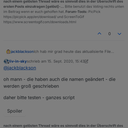
nach einem gelösten Thread wäre es sinnvoll dies in der Überschrift des
ersten Posts einzutragen [gelöst]-...
Bitte benutzt das Voting rechts unten
im Beitrag wenn er euch geholfen hat.
Forum-Tools:
PicPick
https://picpick.app/en/download/ und ScreenToGif
https://www.screentogif.com/downloads.html
0
jackblackson
Ich hab mir grad heute das aktualisierte File
angesehen, und so wie es aussieht ist dort nicht
liv-in-sky
schrieb am
15. Sept. 2020, 15:43
immer nur der aktuelle Stand eingetragen
zuletzt editiert von liv-in-sky
Offline
@
jackblackson
sondern auch die Historie...somit wird es mit dem
einfachen Durchloopen nicht funktionieren..
oh mann - die haben auch die namen geändert - die
werden groß geschrieben
daher bitte testen - ganzes script
Spoiler
nach einem gelösten Thread wäre es sinnvoll dies in der Überschrift des