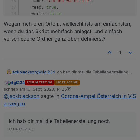
name
: 
'Corona Warnstufe'
,
read
: 
true
, 
write
: 
false
, 
type
: 
"number"
, 
Wegen mehreren Orten...vielleicht ists am einfachsten,
def
: 
0
wenn du das Skript mehrfach anlegst, und einfach
});
verschiedene Ordner ganz oben definierst?
createState
(directory  + 
'.warngebiet'
, {
1
name
: 
'Corona Warngebiet'
,
read
: 
true
, 
write
: 
false
, 
@
sigi234
Ich hab dir mal die Tabellenerstellung
jackblackson
type
: 
"string"
, 
noch eingebaut:
def
: 
""
sigi234
FORUM TESTING
MOST ACTIVE
const url = 'https://corona-ampel.gv.at/s
});
Online
schrieb am
10. Sept. 2020, 14:25
zuletzt editiert von sigi234
9. Okt. 2020, 19:06
Wegen mehreren Orten...vielleicht ists am
@
jackblackson
sagte in
Corona-Ampel Österreich in VIS
var warnstufe=0;

createState
(directory  + 
'.warnfarbe'
, {
einfachsten, wenn du das Skript mehrfach
var htmlwidget ='';

anzeigen
:
name
: 
'Corona Warnfarbe'
,
anlegst, und einfach verschiedene Ordner ganz
var suchwertBezirk = 'Bregenz'

read
: 
true
, 
oben definierst?
var suchwertBundesland = 'Vorarlberg'

write
: 
false
, 
var farbwertLevel1 = '#04B404'

Ich hab dir mal die Tabellenerstellung noch
type
: 
"string"
, 
var farbwertLevel2 = '#FFFF00'

eingebaut:
var farbwertLevel3 = '#FF8000'

def
: 
""
var farbwertLevel4 = '#DF0101'

});