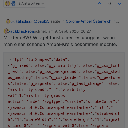
});

2 Antworten
0
function
saveData
(
){
schedule('1 * * * *', function() {

setState
(directory+
'.warnstufe'
,warnstufe)
    warnstufe = 0;

setState
(directory+
'.warngebiet'
,warngebiet)
@
paul53
sagte in
Corona-Ampel Österreich in
jackblackson
    request(url, function(err, response, j
switch
 (warnstufe) {
VIS anzeigen
:
case
1
: 
jackblackson
schrieb am
9. Sept. 2020, 20:27
zuletzt editiert von
        let arr = JSON.parse(json).warnstu
Offline
setState
(directo
@
jackblackson
Mit dem SVG Widget funktioniert es übrigens, wenn
        //Loop und suche nach Bezirk

Es genügt nicht, die Variable
warnstufe
nur
break
;
man einen schönen Ampel-Kreis bekommen möchte:
        for(let i = 0; i < arr.length; i++
Da hast du natürlich recht, hab es im Code
bei Scriptstart mit dem Wert 0 zu
case
2
: 
           if(arr[i].name == suchwertBezir
aktualisiert, und den schedule auch noch auf
initialisieren. Das muss auch innerhalb von
setState
(direct
             //log(' Warnstufe für ' + su
stündlich geändert.
schedule()
erfolgen (z.B. in Zeile 41).
[{
"tpl"
:
"tplShapes"
,
"data"
:
break
;
             warnstufe = Number(arr[i].war
{
"g_fixed"
:false
,
"g_visibility"
:false
,
"g_css_font
             warngebiet = suchwertBezirk

case
3
: 
_text"
:false
,
"g_css_background"
:false
,
"g_css_shad
        }

setState
(directo
ow_padding"
:false
,
"g_css_border"
:false
,
"g_gesture
        if (warnstufe == 0){

break
;
            //Loop und suche nach Bundesla
s"
:false
,
"g_signals"
:false
,
"g_last_change"
:false
,
case
4
   : 
            for(let i = 0; i < arr.length;
"visibility-cond"
:
"=="
,
"visibility-
setState
(directo
                if(arr[i].name == suchwert
val"
:
1
,
"visibility-groups-
break
;
                    //log(' Warnstufe für
action"
:
"hide"
,
"svgType"
:
"circle"
,
"strokeColor"
:
"
default
: 
setState
(directory+
'.wa
                    warnstufe = Number(ar
{javascript.0.Coronaampel.warnfarbe}"
,
"fill"
:
"
                ;
                    warngebiet = suchwertB
{javascript.0.Coronaampel.warnfarbe}"
,
"strokeWidt
            }
               }

h"
:
"1"
,
"scaleWidth"
:
"1"
,
"scaleHeight"
:
"1"
,
"signal
}
s-cond-0"
:
"=="
,
"signals-val-0"
:true
,
"signals-
            }
