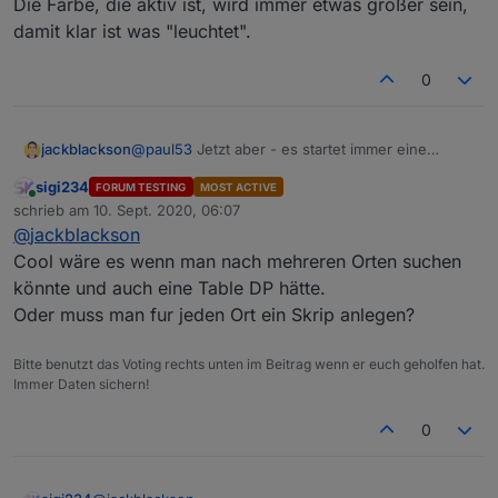
Die Farbe, die aktiv ist, wird immer etwas größer sein,
damit klar ist was "leuchtet".
0
@
paul53
Jetzt aber - es startet immer eine
jackblackson
Minute nach der vollen Stunde.
sigi234
FORUM TESTING
MOST ACTIVE
Hier noch ein Screenshot meiner Umsetzung:
Online
schrieb am
10. Sept. 2020, 06:07
zuletzt editiert von
@
jackblackson
Cool wäre es wenn man nach mehreren Orten suchen
könnte und auch eine Table DP hätte.
Oder muss man fur jeden Ort ein Skrip anlegen?
Die Farbe, die aktiv ist, wird immer etwas größer
Bitte benutzt das Voting rechts unten im Beitrag wenn er euch geholfen hat.
sein, damit klar ist was "leuchtet".
Immer Daten sichern!
0