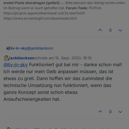
ersten Posts einzutragen [gelöst]-...
Bitte benutzt das Voting rechts unten
im Beitrag wenn er euch geholfen hat.
Forum-Tools:
PicPick
https://picpick.app/en/download/ und ScreenToGif
https://www.screentogif.com/downloads.html
0
@
jackblackson
liv-in-sky
jackblackson
schrieb am
15. Sept. 2020, 18:10
oh mann - die haben auch die namen geändert - die
zuletzt editiert von
Offline
@
liv-in-sky
Funktioniert gut bei mir - danke schon mal!
werden groß geschrieben
daher bitte testen - ganzes script
Ich werde nur mein Gelb anpassen müssen, das ist
etwas zu grell. Dann hoffen wir das zumindest die
technische Umsetzung nun funktioniert, wenn das
Spoiler
ganze Konzept sonst schon etwas
Anlaufschwierigkeiten hat.
0