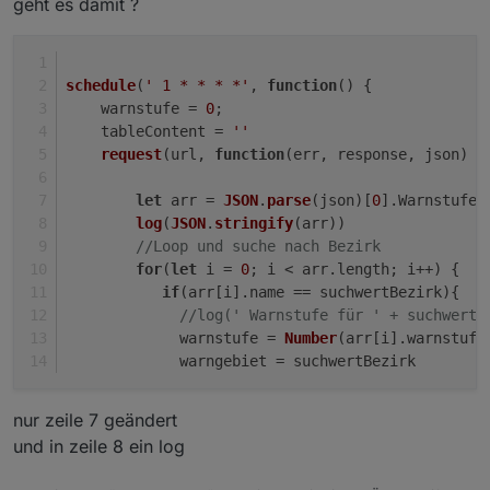
geht es damit ?
                case 1: 

                                setState(
                                break;

                case 2: 

schedule
(
' 1 * * * *'
, 
function
(
) {
                                 setState
    warnstufe = 
0
;
                                break;

                case 3: 

    tableContent = 
''
                                setState(
request
(url, 
function
(
err, response, json
) {
                                break;

                case 4   : 

let
 arr = 
JSON
.
parse
(json)[
0
].
Warnstufen
                                setState(
log
(
JSON
.
stringify
(arr))
                                break;

//Loop und suche nach Bezirk
                default: setState(directo
for
(
let
 i = 
0
; i < arr.
length
; i++) { 
                ;

if
(arr[i].
name
 == suchwertBezirk){
            }

//log(' Warnstufe für ' + suchwertB
}

             warnstufe = 
Number
(arr[i].
warnstufe
             warngebiet = suchwertBezirk
nur zeile 7 geändert
und in zeile 8 ein log