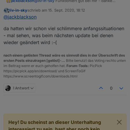
jackblackson
@
liv-in-sky
Funktioniert gut bei mir - danke
schon mal! Ich werde nur mein Gelb anpassen
liv-in-sky
schrieb am
15. Sept. 2020, 18:12
müssen, das ist etwas zu grell. Dann hoffen wir
zuletzt editiert von
Offline
@
jackblackson
das zumindest die technische Umsetzung nun
funktioniert, wenn das ganze Konzept sonst
da hatten wir schon viel schlimmere anfangssituationen
schon etwas Anlaufschwierigkeiten hat.
- mal sehen, was beim nächsten update bei denen
wieder geändert wird :-(
nach einem gelösten Thread wäre es sinnvoll dies in der Überschrift des
ersten Posts einzutragen [gelöst]-...
Bitte benutzt das Voting rechts unten
im Beitrag wenn er euch geholfen hat.
Forum-Tools:
PicPick
https://picpick.app/en/download/ und ScreenToGif
https://www.screentogif.com/downloads.html
1 Antwort
0
Hey! Du scheinst an dieser Unterhaltung
interessiert zu sein, hast aber noch kein