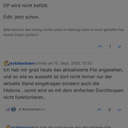
var warngebiet = ''

DP wird nicht befüllt.
var directory = 'Coronaampel' //javascript
createState
(directory  + 
'.warntabelle'
, {
var tableContent = ''

Edit: jetzt schon.
name
: 
'Corona Tabelle'
,
read
: 
true
, 
createState(directory  + '.warnstufe', {

write
: 
false
, 
Bitte benutzt das Voting rechts unten im Beitrag wenn er euch geholfen hat.
    name: 'Corona Warnstufe',

type
: 
"string"
, 
Immer Daten sichern!
    read: true, 

def
: 
""
    write: false, 

1
});
    type: "number", 

    def: 0

});

schedule
(
'1 * * * *'
, 
function
(
) {
jackblackson
schrieb am
15. Sept. 2020, 13:33
    warnstufe = 
0
;
zuletzt editiert von
Offline
createState(directory  + '.warngebiet', {

Ich hab mir grad heute das aktualisierte File angesehen,
    tableContent = 
''
    name: 'Corona Warngebiet',

und so wie es aussieht ist dort nicht immer nur der
request
(url, 
function
(
err, response, json
) 
    read: true, 

aktuelle Stand eingetragen sondern auch die
    write: false, 

let
 arr = 
JSON
.
parse
(json).
warnstufen
;
Historie...somit wird es mit dem einfachen Durchloopen
    type: "string", 

//Loop und suche nach Bezirk
    def: ""

nicht funktionieren..
for
(
let
 i = 
0
; i < arr.
length
; i++) { 
});

if
(arr[i].
name
 == suchwertBezirk){
4 Antworten
0
createState(directory  + '.warnfarbe', {

//log(' Warnstufe für ' + suchwert
    name: 'Corona Warnfarbe',

             warnstufe = 
Number
(arr[i].
warnstuf
    read: true, 

             warngebiet = suchwertBezirk
jackblackson
Ich hab mir grad heute das aktualisierte File
    write: false, 
