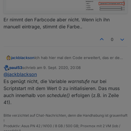
def
: 
""
});
Er nimmt den Farbcode aber nicht. Wenn ich ihn
createState
(directory  + 
'.warnfarbe'
, {
manuell eintrage, stimmt die Farbe..
name
: 
'Corona Warnfarbe'
,
read
: 
true
, 
0
write
: 
true
, 
type
: 
"string"
, 
def
: 
""
Ich hab hier mal den Code erweitert, das er den
jackblackson
});
Warnbezirk, die Stufe sowie den Farbcode
paul53
schrieb am
9. Sept. 2020, 20:08
rausschreibt:
const url = 'https://corona-ampel.gv.at/s
zuletzt editiert von
Offline
schedule
(
'1 * * * *'
, 
function
(
) {
@
jackblackson
    warnstufe = 
0
;
Das funktioniert soweit. Was nicht funktioniert ist,
var warnstufe=0;

Es genügt nicht, die Variable
warnstufe
nur bei
dass er den Farbcode als Hintergrundfarbe nutzt.
request
(url, 
function
(
err, response, json
) {
var htmlwidget ='';

Scriptstart mit dem Wert 0 zu initialisieren. Das muss
Dachte ich kann es hier eintragen:
var suchwertBezirk = 'Bregenz'

auch innerhalb von
schedule()
erfolgen (z.B. in Zeile
var suchwertBundesland = 'Vorarlberg'

let
 arr = 
JSON
.
parse
(json).
warnstufen
;
41).
var farbwertLevel1 = '#04B404'

//Loop und suche nach Bezirk
var farbwertLevel2 = '#FFFF00'

for
(
let
 i = 
0
; i < arr.
length
; i++) { 
var farbwertLevel3 = '#FF8000'

if
(arr[i].
name
 == suchwertBezirk){
Bitte verzichtet auf Chat-Nachrichten, denn die Handhabung ist grauenhaft
Er nimmt den Farbcode aber nicht. Wenn ich ihn
var farbwertLevel4 = '#DF0101'

!
//log(' Warnstufe für ' + suchwertB
manuell eintrage, stimmt die Farbe..
var warngebiet = ''

Produktiv: Asus PN 42 / N100 / 8 GB / 500 GB; Proxmox mit 2 VM (iob /
             warnstufe = 
Number
(arr[i].
warnstufe
var directory = 'Coronaampel' //javascript