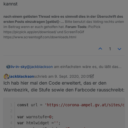
kannst
nach einem gelösten Thread wäre es sinnvoll dies in der Überschrift des
ersten Posts einzutragen [gelöst]-...
Bitte benutzt das Voting rechts unten
im Beitrag wenn er euch geholfen hat.
Forum-Tools:
PicPick
https://picpick.app/en/download/ und ScreenToGif
https://www.screentogif.com/downloads.html
1
liv-in-sky
@
jackblackson
am einfachsten wäre es, du läßt das
script einen datenpunkt mit den werten anlegen -
jackblackson
schrieb am
9. Sept. 2020, 20:01
bzw 3 . dann hast einen dp mit dem du in der vis
zuletzt editiert von jackblackson
9. Okt. 2020, 07:03
Offline
Ich hab hier mal den Code erweitert, das er den
alles machen kannst
Warnbezirk, die Stufe sowie den Farbcode rausschreibt:
const
 url = 
'https://corona-ampel.gv.at/sites/co
var
 warnstufe=
0
;
var
 htmlwidget =
''
;