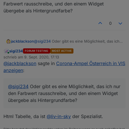
also ein Kreis in der entsprechenden Farbe.
Farbwert rausschreibe, und den einem Widget
übergebe als Hintergrundfarbe?
0
jackblackson
@
sigi234
Oder gibt es eine Möglichkeit, das ich
nur den Farbwert rausschreibe, und den einem
sigi234
FORUM TESTING
MOST ACTIVE
Widget übergebe als Hintergrundfarbe?
Online
schrieb am
9. Sept. 2020, 17:13
zuletzt editiert von
@
jackblackson
sagte in
Corona-Ampel Österreich in VIS
anzeigen
:
@
sigi234
Oder gibt es eine Möglichkeit, das ich nur
den Farbwert rausschreibe, und den einem Widget
übergebe als Hintergrundfarbe?
Html Tabelle, da ist
@
liv-in-sky
der Spezialist.