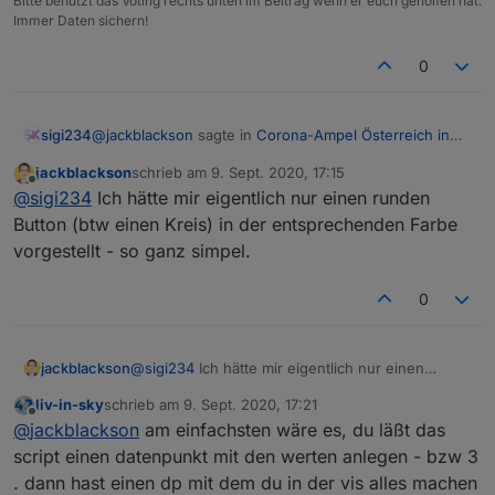
Bitte benutzt das Voting rechts unten im Beitrag wenn er euch geholfen hat.
Immer Daten sichern!
0
@
jackblackson
sagte in
Corona-Ampel Österreich in
sigi234
VIS anzeigen
:
jackblackson
schrieb am
9. Sept. 2020, 17:15
zuletzt editiert von
Offline
@
sigi234
Oder gibt es eine Möglichkeit, das ich
@
sigi234
Ich hätte mir eigentlich nur einen runden
nur den Farbwert rausschreibe, und den einem
Button (btw einen Kreis) in der entsprechenden Farbe
Html Tabelle, da ist
@
liv-in-sky
der Spezialist.
Widget übergebe als Hintergrundfarbe?
vorgestellt - so ganz simpel.
0
jackblackson
@
sigi234
Ich hätte mir eigentlich nur einen
runden Button (btw einen Kreis) in der
liv-in-sky
schrieb am
9. Sept. 2020, 17:21
entsprechenden Farbe vorgestellt - so ganz
zuletzt editiert von
Offline
@
jackblackson
am einfachsten wäre es, du läßt das
simpel.
script einen datenpunkt mit den werten anlegen - bzw 3
. dann hast einen dp mit dem du in der vis alles machen