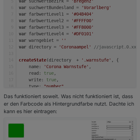
var
 suchwertBezirk = 
'Bregenz'
var
 suchwertBundesland = 
'Vorarlberg'
var
 farbwertLevel1 = 
'#04B404'
var
 farbwertLevel2 = 
'#FFFF00'
var
 farbwertLevel3 = 
'#FF8000'
var
 farbwertLevel4 = 
'#DF0101'
var
 warngebiet = 
''
var
 directory = 
'Coronaampel'
//javascript.0.xxx
createState
(directory  + 
'.warnstufe'
, {
name
: 
'Corona Warnstufe'
,
read
: 
true
, 
write
: 
true
, 
type
: 
"number"
, 
def
: 
0
Das funktioniert soweit. Was nicht funktioniert ist, dass
});
er den Farbcode als Hintergrundfarbe nutzt. Dachte ich
kann es hier eintragen:
createState
(directory  + 
'.warngebiet'
, {
name
: 
'Corona Warngebiet'
,
read
: 
true
, 
write
: 
true
, 
type
: 
"string"
, 