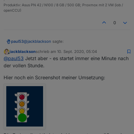
                case 4   : 

color"
:
""
,
"lc-border-radius"
:
10
,
"lc-
Produktiv: Asus PN 42 / N100 / 8 GB / 500 GB; Proxmox mit 2 VM (iob /
                                setState(
zindex"
:
0
},
"style"
:
openCCU)
                                break;

{
"left"
:
"325px"
,
"top"
:
"280px"
,
"width"
:
"41px"
,
"hei
                default: setState(directo
ght"
:
"41px"
},
"widgetSet"
:
"basic"
}]
0
                ;

            }

}

@
jackblackson
sagte:
paul53
jackblackson
schrieb am
10. Sept. 2020, 05:04
zuletzt editiert von
Offline
den schedule auch noch auf stündlich geändert.
@
paul53
Jetzt aber - es startet immer eine Minute nach
der vollen Stunde.
So wie oben wird immer noch jede Minute getriggert.
Hier noch ein Screenshot meiner Umsetzung: