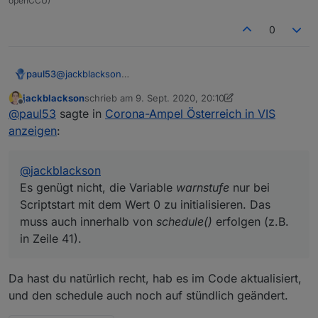
openCCU)
             warngebiet = suchwertBezirk
        }
createState(directory  + '.warnstufe', {

0
if
 (warnstufe == 
0
){
    name: 'Corona Warnstufe',

//Loop und suche nach Bundesland
    read: true, 

    write: true, 

for
(
let
 i = 
0
; i < arr.
length
; i++) 
paul53
@
jackblackson
    type: "number", 

if
(arr[i].
name
 == suchwertBundes
Es genügt nicht, die Variable
warnstufe
nur bei
    def: 0

//log(' Warnstufe für ' + su
jackblackson
schrieb am
9. Sept. 2020, 20:10
Scriptstart mit dem Wert 0 zu initialisieren. Das muss
zuletzt editiert von jackblackson
9. Sept. 2020, 22:15
});

Offline
                    warnstufe = 
Number
(arr[i].
wa
@
paul53
sagte in
Corona-Ampel Österreich in VIS
auch innerhalb von
schedule()
erfolgen (z.B. in Zeile
                    warngebiet = suchwertBundesl
41).
anzeigen
:
createState(directory  + '.warngebiet', {

               }
    name: 'Corona Warngebiet',

    read: true, 

@
jackblackson
            }
    write: true, 

        }
Es genügt nicht, die Variable
warnstufe
nur bei
    type: "string", 

    def: ""

if
 (warnstufe == 
0
){
Scriptstart mit dem Wert 0 zu initialisieren. Das
});

log
(
'Keine Warnung für '
 + suchwertB
muss auch innerhalb von
schedule()
erfolgen (z.B.
        }
in Zeile 41).
createState(directory  + '.warnfarbe', {

saveData
()
    name: 'Corona Warnfarbe',

    read: true, 

    });
Da hast du natürlich recht, hab es im Code aktualisiert,
    write: true, 

und den schedule auch noch auf stündlich geändert.
    type: "string", 

});
    def: ""
