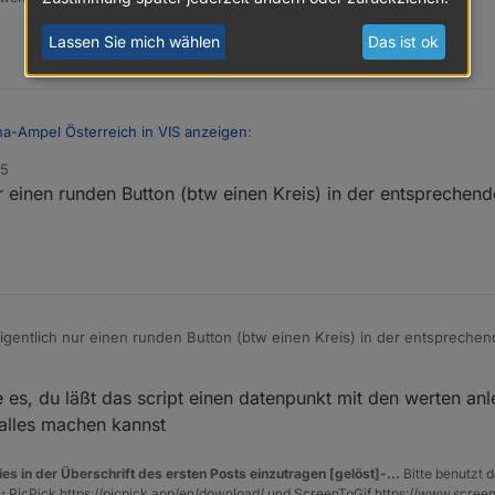
Lassen Sie mich wählen
Das ist ok
a-Ampel Österreich in VIS anzeigen
:
15
ur einen runden Button (btw einen Kreis) in der entsprechend
e Möglichkeit, das ich nur den Farbwert rausschreibe, und den einem W
y
der Spezialist.
eigentlich nur einen runden Button (btw einen Kreis) in der entsprechen
es, du läßt das script einen datenpunkt mit den werten an
 alles machen kannst
es in der Überschrift des ersten Posts einzutragen [gelöst]-...
Bitte benutzt d
:
PicPick https://picpick.app/en/download/ und ScreenToGif https://www.scree