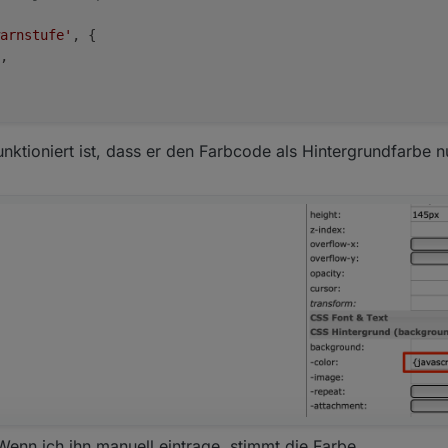
arnstufe'
, {
,
unktioniert ist, dass er den Farbcode als Hintergrundfarbe n
arngebiet'
, {
'
,
arnfarbe'
, {
,
enn ich ihn manuell eintrage, stimmt die Farbe..