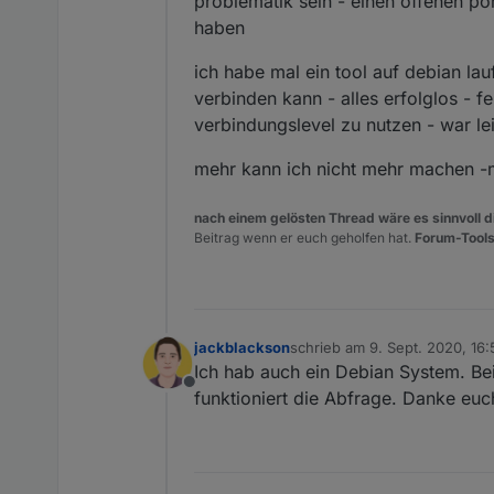
problematik sein - einen offenen po
haben
ich habe mal ein tool auf debian la
verbinden kann - alles erfolglos - f
verbindungslevel zu nutzen - war le
mehr kann ich nicht mehr machen -
nach einem gelösten Thread wäre es sinnvoll di
Beitrag wenn er euch geholfen hat.
Forum-Tools
jackblackson
schrieb am
9. Sept. 2020, 16:
zuletzt editiert von
Ich hab auch ein Debian System. Bei 
Offline
funktioniert die Abfrage. Danke euc