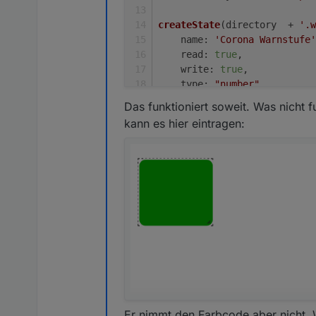
createState
(directory  + 
'.w
name
: 
'Corona Warnstufe'
read
: 
true
, 
write
: 
true
, 
type
: 
"number"
, 
def
: 
0
Das funktioniert soweit. Was nicht f
});
kann es hier eintragen:
createState
(directory  + 
'.w
name
: 
'Corona Warngebiet
read
: 
true
, 
write
: 
true
, 
type
: 
"string"
, 
def
: 
""
});
createState
(directory  + 
'.w
name
: 
'Corona Warnfarbe'
read
: 
true
, 
write
: 
true
, 
Er nimmt den Farbcode aber nicht. W