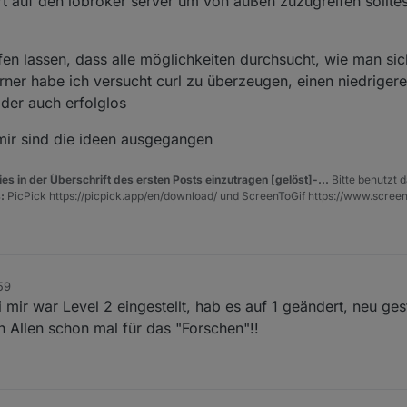
rt auf den iobroker server um von außen zuzugreifen solltes
ufen lassen, dass alle möglichkeiten durchsucht, wie man si
erner habe ich versucht curl zu überzeugen, einen niedrigere
ider auch erfolglos
mir sind die ideen ausgegangen
es in der Überschrift des ersten Posts einzutragen [gelöst]-...
Bitte benutzt d
:
PicPick https://picpick.app/en/download/ und ScreenToGif https://www.scree
59
mir war Level 2 eingestellt, hab es auf 1 geändert, neu ges
h Allen schon mal für das "Forschen"!!