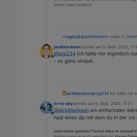
Immer Daten sichern!
@
jackblackson
sagte in
Coron
sigi234
jackblackson
schrieb am
9. Sept. 2020, 17:
zuletzt editiert von
@
sigi234
Ich hätte mir eigentlich n
@
sigi234
Oder gibt es ein
Offline
Hintergrundfarbe?
- so ganz simpel.
Html Tabelle, da ist
@
liv-in-sk
jackblackson
@
sigi234
Ich hätte mir 
so ganz simpel.
liv-in-sky
schrieb am
9. Sept. 2020, 17:21
zuletzt editiert von
@
jackblackson
am einfachsten wäre 
Offline
hast einen dp mit dem du in der vis
nach einem gelösten Thread wäre es sinnvoll di
Beitrag wenn er euch geholfen hat.
Forum-Tools