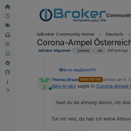
Weiter zum Inhalt
Communit
ioBroker Community Home
Deutsch
Corona-Ampel Österreich
ioBroker Allgemein
corona
vis
217
beiträge
@
paul53
liv-in-sky
Thomas Braun
schrieb am
9. 
MOST ACTIVE
@
jackblackson
(ist kein pro
zuletzt editiert 
@
liv-in-sky
sagte in
Corona-Ampel Ö
Online
also bei mir läuft es, wenn
hast du da ahnung davon, ob das o
Tut mir leid, da hab ich keine Ahnu