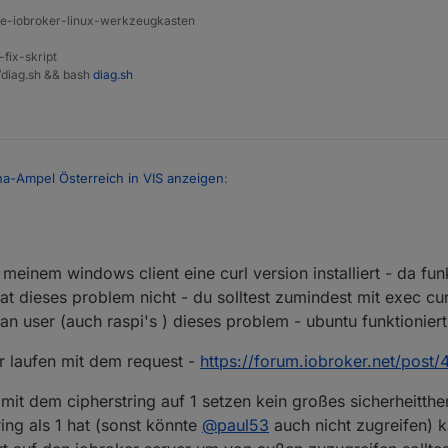
ine-iobroker-linux-werkzeugkasten
-fix-skript
t/diag.sh && bash
diag.sh
diese änderung insgesamt für weitere sicherheits-relevante kommunikati
a-Ampel Österreich in VIS anzeigen
:
rheitslevel von ssl um eine stufe tiefer - letzte zeile in "/etc/ssl/opens
den eigenen Ort/die Region anzuzeigen
tring -
meinem windows client eine curl version installiert - da funk
agen.
 dieses problem nicht - du solltest zumindest mit exec cur
n user (auch raspi's ) dieses problem - ubuntu funktionier
ir laufen mit dem request -
https://forum.iobroker.net/post
sind auch als Open Data unter
https://www.data.gv.at/corona-ampel
verf
g basierend auf diesen Daten erstellt haben, reichen Sie bitte für das
 ahnung davon, ob das ok ist ? das level runterzusetzen
 das zugehörige Formular finden Sie unter
data.gv.at/anwendung-einre
s mit dem cipherstring auf 1 setzen kein großes sicherheitth
t des iobroker servers
ing als 1 hat (sonst könnte
@
paul53
auch nicht zugreifen) 