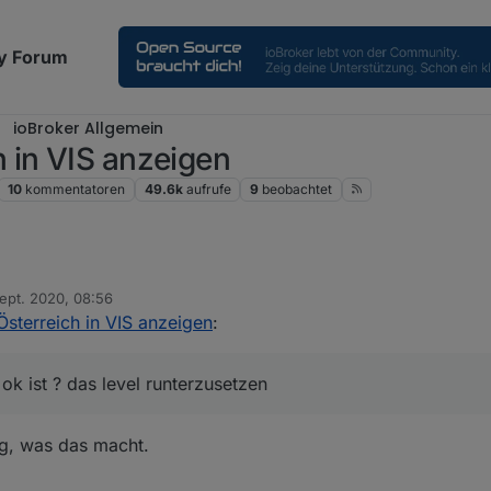
y Forum
ioBroker Allgemein
 in VIS anzeigen
10
kommentatoren
49.6k
aufrufe
9
beobachtet
Sept. 2020, 08:56
blem der seite)
von
sterreich in VIS anzeigen
:
 ich eine änderung in der /etc/ssl/openssl.cnf mache
k ist ? das level runterzusetzen
ng, was das macht.