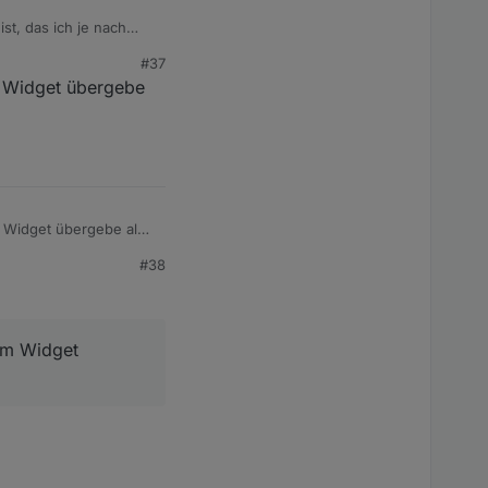
st, das ich je nach
 in der
#37
m Widget übergebe
m Widget übergebe als
#38
nem Widget