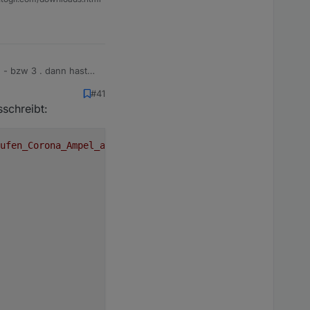
 - bzw 3 . dann hast
#41
schreibt:
ufen_Corona_Ampel_aktuell.json'
;