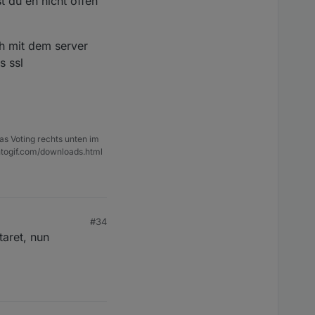
t du eh nicht offen
ch mit dem server
s ssl
as Voting rechts unten im
ntogif.com/downloads.html
#34
taret, nun