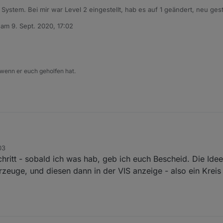
System. Bei mir war Level 2 eingestellt, hab es auf 1 geändert, neu gest
 Allen schon mal für das "Forschen"!!
b am
9. Sept. 2020, 17:02
editiert von
 wenn er euch geholfen hat.
03
hritt - sobald ich was hab, geb ich euch Bescheid. Die Idee 
rzeuge, und diesen dann in der VIS anzeige - also ein Kreis 