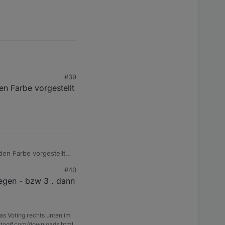
#39
en Farbe vorgestellt
idget übergebe als
den Farbe vorgestellt -
#40
legen - bzw 3 . dann
as Voting rechts unten im
ntogif.com/downloads.html