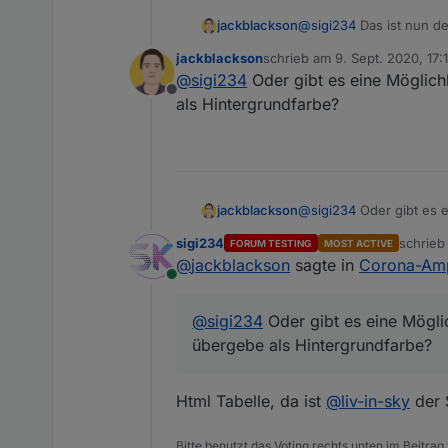
jackblackson
@
sigi234
Das ist nun de
Stufe ein Html mit eine
jackblackson
schrieb am
9. Sept. 2020, 17:1
entsprechenden Farbe.
zuletzt editiert von
@
sigi234
Oder gibt es eine Möglich
Offline
als Hintergrundfarbe?
jackblackson
@
sigi234
Oder gibt es e
Hintergrundfarbe?
sigi234
schrie
FORUM TESTING
MOST ACTIVE
zuletzt 
@
jackblackson
sagte in
Corona-Ampe
Online
@
sigi234
Oder gibt es eine Mögli
übergebe als Hintergrundfarbe?
Html Tabelle, da ist
@
liv-in-sky
der S
Bitte benutzt das Voting rechts unten im Beitrag