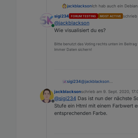
jackblackson
Ich hab auch ein Debian 
die Abfrage. Danke euch
sigi234
schrie
FORUM TESTING
MOST ACTIVE
zuletzt 
@
jackblackson
Online
Wie visualisiert du es?
Bitte benutzt das Voting rechts unten im Beitrag
Immer Daten sichern!
sigi234
@
jackblackson
Wie visualisiert du es?
jackblackson
schrieb am
9. Sept. 2020, 17:
zuletzt editiert von
@
sigi234
Das ist nun der nächste Sc
Offline
Stufe ein Html mit einem Farbwert e
entsprechenden Farbe.