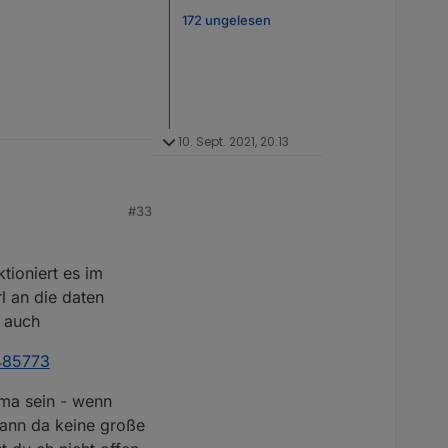
172 ungelesen
10. Sept. 2021, 20:13
on hat
sl.cnf "
#33
tioniert es im
l an die daten
t auch
/485773
ügbar. Wenn Sie eine
 Open Data-
ichen/
.
ema sein - wenn
kann da keine große