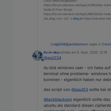
Linux-Werkzeugkasten:
https://forum.iobroker.net/topic/42952/der-kle
NodeJS Fixer Skript:
https://forum.iobroker.net/topic/68035/iob-node
iob_diag: curl -sLf -o
diag.sh
https://iobroker.ne
leider weiß ich nicht, was 
@
jackblackson
sagte in
Coron
sigi234
die änderung bringt das siche
liv-in-sky
schrieb am
9. Sept. 2020, 12:19
zuletzt editiert von
@
sigi234
diese auch am Tablet für 
standard wäre 2 bei CipherS
Offline
du bist windows user - ich habe auf 
Ich glaube da muss man anfr
terminal ohne probleme- windows hat
kommen - eigentlich haben nur debia
Zitat:
das script von
@
paul53
sollte bei d
Die Status der Corona Ampel 
Anwendung oder Visualisierun
@
Thomas-Braun
hast du da
Anwendungsverzeichnis ein –
@
jackblackson
eigentlich sollte da
PS: es braucht einen restar
ubuntu als standard diesen cipherstr