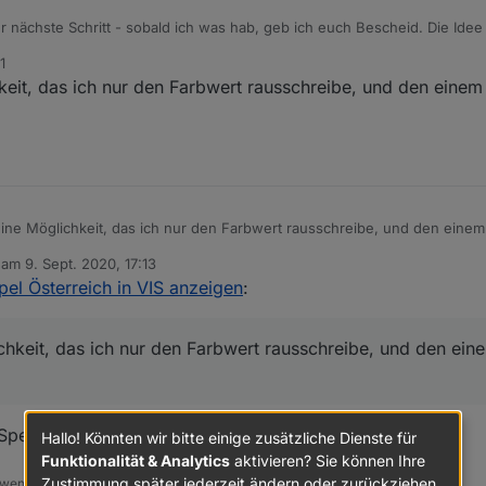
r nächste Schritt - sobald ich was hab, geb ich euch Bescheid. Die Idee i
m Farbwert erzeuge, und diesen dann in der VIS anzeige - also ein Kreis
1
keit, das ich nur den Farbwert rausschreibe, und den eine
ine Möglichkeit, das ich nur den Farbwert rausschreibe, und den eine
b am
9. Sept. 2020, 17:13
editiert von
l Österreich in VIS anzeigen
:
chkeit, das ich nur den Farbwert rausschreibe, und den ei
pezialist.
Hallo! Könnten wir bitte einige zusätzliche Dienste für
Funktionalität & Analytics
aktivieren? Sie können Ihre
Zustimmung später jederzeit ändern oder zurückziehen.
 wenn er euch geholfen hat.