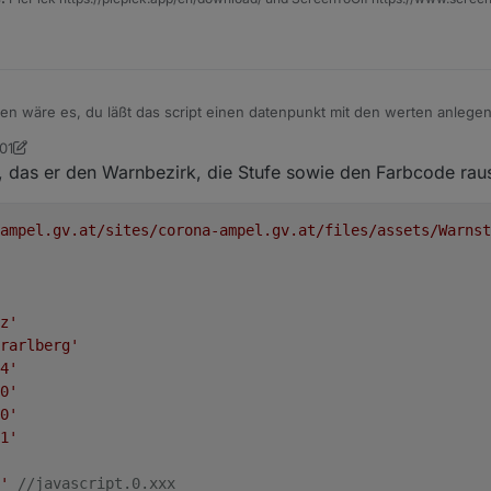
en wäre es, du läßt das script einen datenpunkt mit den werten anlegen
vis alles machen kannst
01
son
9. Okt. 2020, 07:03
, das er den Warnbezirk, die Stufe sowie den Farbcode raus
-ampel.gv.at/sites/corona-ampel.gv.at/files/assets/Warnst
z'
rarlberg'
4'
0'
0'
1'
'
//javascript.0.xxx