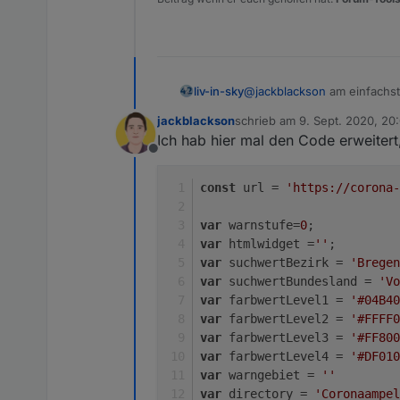
liv-in-sky
@
jackblackson
am einfachst
einen dp mit dem du in der 
jackblackson
schrieb am
9. Sept. 2020, 20:
zuletzt editiert von jackblack
Ich hab hier mal den Code erweitert
Offline
const
 url = 
'https://corona
var
 warnstufe=
0
;
var
 htmlwidget =
''
;
var
 suchwertBezirk = 
'Bregen
var
 suchwertBundesland = 
'Vo
var
 farbwertLevel1 = 
'#04B40
var
 farbwertLevel2 = 
'#FFFF0
var
 farbwertLevel3 = 
'#FF800
var
 farbwertLevel4 = 
'#DF010
var
 warngebiet = 
''
var
 directory = 
'Coronaampel