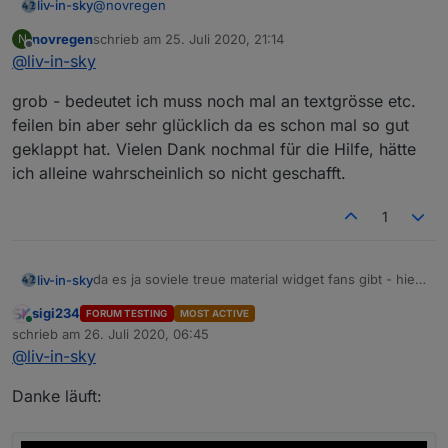
@
novregen
liv-in-sky
novregen
schrieb am
25. Juli 2020, 21:14
N
wenn du die material widgets nutzen willst, mußt du
zuletzt editiert von
Offline
@
liv-in-sky
sie in zeile 9 oder 10 auf true setzen
grob - bedeutet ich muss noch mal an textgrösse etc.
feilen bin aber sehr glücklich da es schon mal so gut
geklappt hat. Vielen Dank nochmal für die Hilfe, hätte
ich alleine wahrscheinlich so nicht geschafft.
1
zeile 7 auf false lassen und zeile 8 auf true
die spalten sind farblich immer gleich - nur die zeilen
da es ja soviele treue material widget fans gibt - hier
liv-in-sky
können unterschiedliche farben haben
ein versuch, auch das zu bedienen - script und
"erstmal grob drin mit Wochentage =:->"
sigi234
FORUM TESTING
MOST ACTIVE
widgets im ersten post - datenpunkte müssen von
die aussage verstehe ich nicht
Online
schrieb am
26. Juli 2020, 06:45
hand angelegt werden und widget müssen auch auf
zuletzt editiert von
@
liv-in-sky
true gestellt werden, damit etwas in den dp
geschrieben wird
Danke läuft: