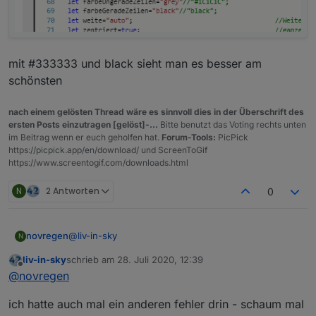
mit #333333 und black sieht man es besser am
schönsten
nach einem gelösten Thread wäre es sinnvoll dies in der Überschrift des
ersten Posts einzutragen [gelöst]-...
Bitte benutzt das Voting rechts unten
im Beitrag wenn er euch geholfen hat.
Forum-Tools:
PicPick
https://picpick.app/en/download/ und ScreenToGif
https://www.screentogif.com/downloads.html
N
2 Antworten
0
@
liv-in-sky
novregen
N
liv-in-sky
schrieb am
28. Juli 2020, 12:39
Bei mir aktualisieren sich die Werte in der Tabelle
zuletzt editiert von
Offline
@
novregen
leider nicht. Eigentlich sollte es sich doch alle 6 Std.
aktualisieren.
let mySchedule=" * 6/* * * * "; //alle 6 stunden
ich hatte auch mal ein anderen fehler drin - schaum mal
Ich habe das Script in common gespeichert, hoffe