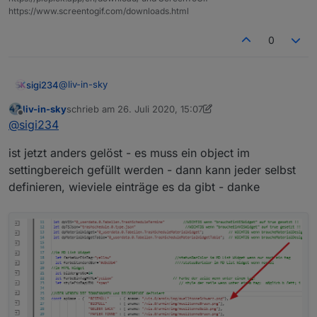
https://www.screentogif.com/downloads.html
0
@
liv-in-sky
sigi234
liv-in-sky
schrieb am
26. Juli 2020, 15:07
Hinweis , wenn die MD Design Widgets verwendet
zuletzt editiert von liv-in-sky
Offline
@
sigi234
werden muss man auch die json1 anpassen um Bilder
zu sehen.
ist jetzt anders gelöst - es muss ein object im
settingbereich gefüllt werden - dann kann jeder selbst
definieren, wieviele einträge es da gibt - danke