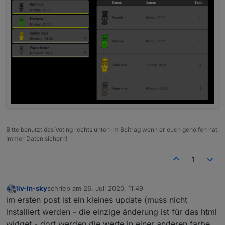
auch hier muss das script angepasst werden,
wenn das widget anders aussehen soll - da ich
nicht so der vis-kreative bin, sind vorschläge für
die widgets gerne gesehen
damit die widget cards einen gelben (oder
anderen) unterstrich bekommen, wenn nächster
tag fällig, ist momentan <=4 tage eingestellt -
um das auf <=1 tag zu bekommen muss man
hier ändern:
Bitte benutzt das Voting rechts unten im Beitrag wenn er euch geholfen hat.
Immer Daten sichern!
1
liv-in-sky
schrieb am
26. Juli 2020, 11:49
zuletzt editiert von
Offline
im ersten post ist ein kleines update (muss nicht
installiert werden - die einzige änderung ist für das html
widget - dort werden die werte in einer anderen farbe