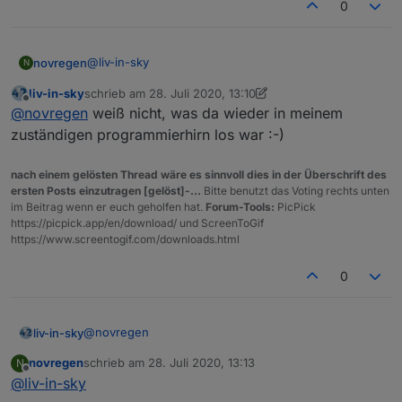
0
@
liv-in-sky
novregen
N
liv-in-sky
schrieb am
28. Juli 2020, 13:10
ja das wird es wohl gewesen sein, da das Script
zuletzt editiert von liv-in-sky
Offline
@
novregen
weiß nicht, was da wieder in meinem
einfach nicht per cron gestartet wurde. Habe es
geändert und gucke mal. Danke.
zuständigen programmierhirn los war :-)
nach einem gelösten Thread wäre es sinnvoll dies in der Überschrift des
ersten Posts einzutragen [gelöst]-...
Bitte benutzt das Voting rechts unten
im Beitrag wenn er euch geholfen hat.
Forum-Tools:
PicPick
https://picpick.app/en/download/ und ScreenToGif
https://www.screentogif.com/downloads.html
0
@
novregen
liv-in-sky
novregen
schrieb am
28. Juli 2020, 13:13
N
bei mir sind die zeilen verschiedenfarbig und es zählt
zuletzt editiert von
Offline
@
liv-in-sky
auch mit - heute war abholung - die beiden 0er
einträge werden aber erst heute abend vom adapter
das script liest nur aus, was in diesem datenpunkt