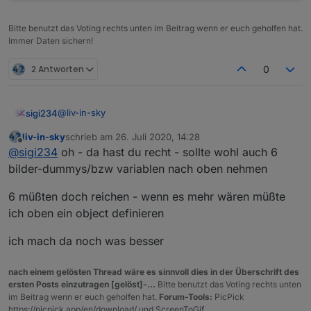
Bitte benutzt das Voting rechts unten im Beitrag wenn er euch geholfen hat.
Immer Daten sichern!
2 Antworten
0
@
liv-in-sky
sigi234
liv-in-sky
schrieb am
26. Juli 2020, 14:28
Hinweis , wenn die MD Design Widgets verwendet
zuletzt editiert von
Offline
@
sigi234
oh - da hast du recht - sollte wohl auch 6
werden muss man auch die json1 anpassen um Bilder
zu sehen.
bilder-dummys/bzw variablen nach oben nehmen
6 müßten doch reichen - wenn es mehr wären müßte
ich oben ein object definieren
ich mach da noch was besser
nach einem gelösten Thread wäre es sinnvoll dies in der Überschrift des
ersten Posts einzutragen [gelöst]-...
Bitte benutzt das Voting rechts unten
im Beitrag wenn er euch geholfen hat.
Forum-Tools:
PicPick
https://picpick.app/en/download/ und ScreenToGif