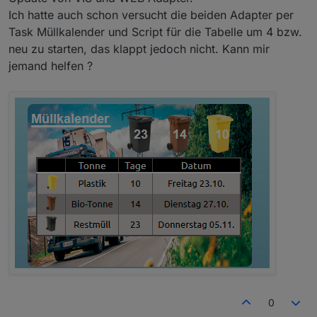
das wenn man Papiertonne etc nicht füllt, das es
Ich hatte auch schon versucht die beiden Adapter per
dann kommt....
Task Müllkalender und Script für die Tabelle um 4 bzw.
Egal jetzt funktioniert es. Danke das du mir geholfen
neu zu starten, das klappt jedoch nicht. Kann mir
hast.
jemand helfen ?
0