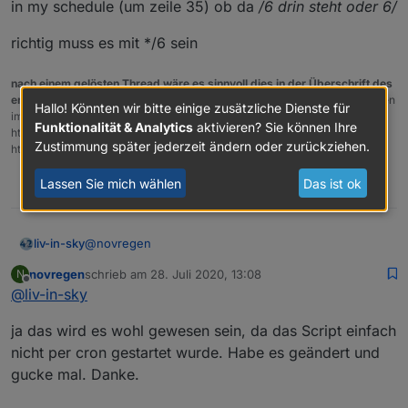
das war richtig.
in my schedule (um zeile 35) ob da
/6 drin steht oder 6/
richtig muss es mit */6 sein
nach einem gelösten Thread wäre es sinnvoll dies in der Überschrift des
ersten Posts einzutragen [gelöst]-...
Bitte benutzt das Voting rechts unten
Hallo! Könnten wir bitte einige zusätzliche Dienste für
im Beitrag wenn er euch geholfen hat.
Forum-Tools:
PicPick
Funktionalität & Analytics
aktivieren? Sie können Ihre
https://picpick.app/en/download/ und ScreenToGif
Zustimmung später jederzeit ändern oder zurückziehen.
https://www.screentogif.com/downloads.html
Lassen Sie mich wählen
Das ist ok
0
Zweifarbig habe ich hier geändert, jedoch bleibt die
Tabelle bei mir einfarbig (siehe Screenshot oben):
@
novregen
liv-in-sky
let farbeUngeradeZeilen="#1C1C1C"//"#1C1C1C";
//Farbe für ungerade Zeilenanzahl - Hintergrund der
novregen
schrieb am
28. Juli 2020, 13:08
N
ich hatte auch mal ein anderen fehler drin - schaum
let farbeGeradeZeilen="#ffffff"//"#ffffff"; //Farbe für
zuletzt editiert von
Offline
@
liv-in-sky
mal in my schedule (um zeile 35) ob da
/6 drin steht
gerade Zeilenanzahl
oder 6/
richtig muss es mit */6 sein
ja das wird es wohl gewesen sein, da das Script einfach
nicht per cron gestartet wurde. Habe es geändert und
gucke mal. Danke.