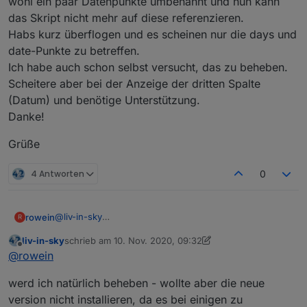
wohl ein paar Datenpunkte umbenannt und nun kann
das Skript nicht mehr auf diese referenzieren.
das wäre dann ein thema des trashschedule adapters
Habs kurz überflogen und es scheinen nur die days und
- bzw von ical adapter
date-Punkte zu betreffen.
werden die tage falsch gezählt oder bleiben sie
Ich habe auch schon selbst versucht, das zu beheben.
einfach stehen - hast du dein google-kennwort
geändert?
funktioniert der ical adapter noch und hat richtige
Scheitere aber bei der Anzeige der dritten Spalte
daten ?
(Datum) und benötige Unterstützung.
Danke!
Grüße
4 Antworten
0
@
liv-in-sky
rowein
R
Seit den letzten Updates von Trashschedule wurden
liv-in-sky
schrieb am
10. Nov. 2020, 09:32
wohl ein paar Datenpunkte umbenannt und nun kann
Grüße
zuletzt editiert von liv-in-sky
11. Okt. 2020, 10:32
Offline
@
rowein
das Skript nicht mehr auf diese referenzieren.
Habs kurz überflogen und es scheinen nur die days
werd ich natürlich beheben - wollte aber die neue
und date-Punkte zu betreffen.
Ich habe auch schon selbst versucht, das zu beheben.
version nicht installieren, da es bei einigen zu