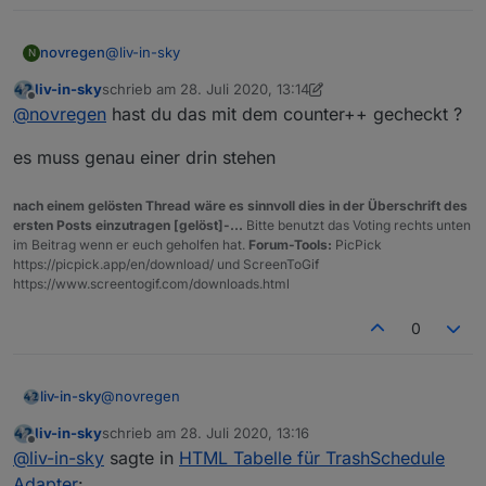
@
liv-in-sky
novregen
N
liv-in-sky
schrieb am
28. Juli 2020, 13:14
Hier scheint bei mir nur die Farbe für ungerade
zuletzt editiert von liv-in-sky
Offline
@
novregen
hast du das mit dem counter++ gecheckt ?
Zeilen zu greifen ?!
let farbeUngeradeZeilen="red"//"red";
es muss genau einer drin stehen
let farbeGeradeZeilen="black"//"black";
nach einem gelösten Thread wäre es sinnvoll dies in der Überschrift des
ersten Posts einzutragen [gelöst]-...
Bitte benutzt das Voting rechts unten
im Beitrag wenn er euch geholfen hat.
Forum-Tools:
PicPick
https://picpick.app/en/download/ und ScreenToGif
https://www.screentogif.com/downloads.html
0
@
novregen
liv-in-sky
liv-in-sky
schrieb am
28. Juli 2020, 13:16
bei mir sind die zeilen verschiedenfarbig und es zählt
zuletzt editiert von
Offline
@
liv-in-sky
sagte in
HTML Tabelle für TrashSchedule
auch mit - heute war abholung - die beiden 0er
einträge werden aber erst heute abend vom adapter
das script liest nur aus, was in diesem datenpunkt
Adapter
: