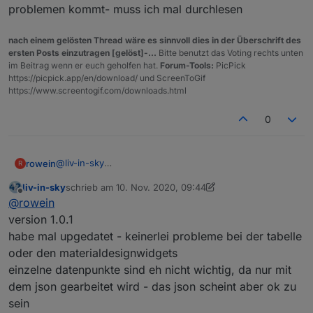
Scheitere aber bei der Anzeige der dritten Spalte
problemen kommt- muss ich mal durchlesen
(Datum) und benötige Unterstützung.
Danke!
nach einem gelösten Thread wäre es sinnvoll dies in der Überschrift des
ersten Posts einzutragen [gelöst]-...
Bitte benutzt das Voting rechts unten
im Beitrag wenn er euch geholfen hat.
Forum-Tools:
PicPick
https://picpick.app/en/download/ und ScreenToGif
https://www.screentogif.com/downloads.html
0
@
liv-in-sky
rowein
R
Seit den letzten Updates von Trashschedule wurden
liv-in-sky
schrieb am
10. Nov. 2020, 09:44
wohl ein paar Datenpunkte umbenannt und nun kann
Grüße
zuletzt editiert von liv-in-sky
11. Okt. 2020, 10:49
Offline
@
rowein
das Skript nicht mehr auf diese referenzieren.
Habs kurz überflogen und es scheinen nur die days
version 1.0.1
und date-Punkte zu betreffen.
habe mal upgedatet - keinerlei probleme bei der tabelle
Ich habe auch schon selbst versucht, das zu beheben.
oder den materialdesignwidgets
Scheitere aber bei der Anzeige der dritten Spalte
einzelne datenpunkte sind eh nicht wichtig, da nur mit
(Datum) und benötige Unterstützung.
Danke!
dem json gearbeitet wird - das json scheint aber ok zu
sein