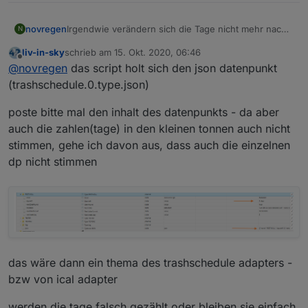
Irgendwie verändern sich die Tage nicht mehr nach
novregen
N
Update von VIS und WEB Adapter.
liv-in-sky
schrieb am
15. Okt. 2020, 06:46
Ich hatte auch schon versucht die beiden Adapter
zuletzt editiert von
Offline
@
novregen
das script holt sich den json datenpunkt
per Task Müllkalender und Script für die Tabelle um
4 bzw. neu zu starten, das klappt jedoch nicht. Kann
(trashschedule.0.type.json)
mir jemand helfen ?
poste bitte mal den inhalt des datenpunkts - da aber
auch die zahlen(tage) in den kleinen tonnen auch nicht
stimmen, gehe ich davon aus, dass auch die einzelnen
dp nicht stimmen
das wäre dann ein thema des trashschedule adapters -
bzw von ical adapter
werden die tage falsch gezählt oder bleiben sie einfach