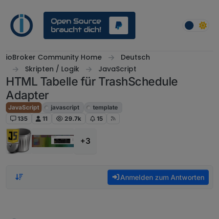
Weiter zum Inhalt
ioBroker Community Home
Deutsch
Skripten / Logik
JavaScript
HTML Tabelle für TrashSchedule
Adapter
JavaScript
javascript
template
135
11
29.7k
15
+3
Anmelden zum Antworten