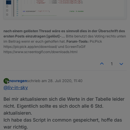
nach einem gelösten Thread wäre es sinnvoll dies in der Überschrift des
ersten Posts einzutragen [gelöst]-...
Bitte benutzt das Voting rechts unten
im Beitrag wenn er euch geholfen hat.
Forum-Tools:
PicPick
https://picpick.app/en/download/ und ScreenToGif
https://www.screentogif.com/downloads.html
1
novregen
schrieb am
28. Juli 2020, 11:40
N
zuletzt editiert von
Offline
@
liv-in-sky
Bei mir aktualisieren sich die Werte in der Tabelle leider
nicht. Eigentlich sollte es sich doch alle 6 Std.
aktualisieren.
Ich habe das Script in common gespeichert, hoffe das
war richtig.