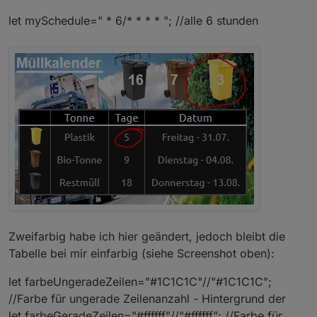
let mySchedule=" * 6/* * * * "; //alle 6 stunden
Zweifarbig habe ich hier geändert, jedoch bleibt die
Tabelle bei mir einfarbig (siehe Screenshot oben):
let farbeUngeradeZeilen="#1C1C1C"//"#1C1C1C";
//Farbe für ungerade Zeilenanzahl - Hintergrund der
let farbeGeradeZeilen="#ffffff"//"#ffffff"; //Farbe für