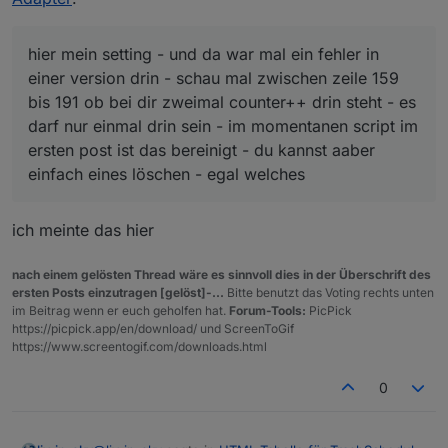
geändert
steht - let dpTSJson="trashschedule.0.type.json" -
den kannst du mal kontrollieren, was da drin steht
wegen den unterschiedlichen zeilen:
hier mein setting - und da war mal ein fehler in
hier mein setting - und da war mal ein fehler in einer
einer version drin - schau mal zwischen zeile 159
version drin - schau mal zwischen zeile 159 bis 191
bis 191 ob bei dir zweimal counter++ drin steht - es
ob bei dir zweimal
counter++
drin steht - es darf nur
darf nur einmal drin sein - im momentanen script im
einmal drin sein - im momentanen script im ersten
post ist das bereinigt - du kannst aaber einfach eines
ersten post ist das bereinigt - du kannst aaber
löschen - egal welches
einfach eines löschen - egal welches
ich meinte das hier
im bild ist das setting (grey and black)
nach einem gelösten Thread wäre es sinnvoll dies in der Überschrift des
ersten Posts einzutragen [gelöst]-...
Bitte benutzt das Voting rechts unten
im Beitrag wenn er euch geholfen hat.
Forum-Tools:
PicPick
https://picpick.app/en/download/ und ScreenToGif
https://www.screentogif.com/downloads.html
0
mit #333333 und black sieht man es besser am
schönsten