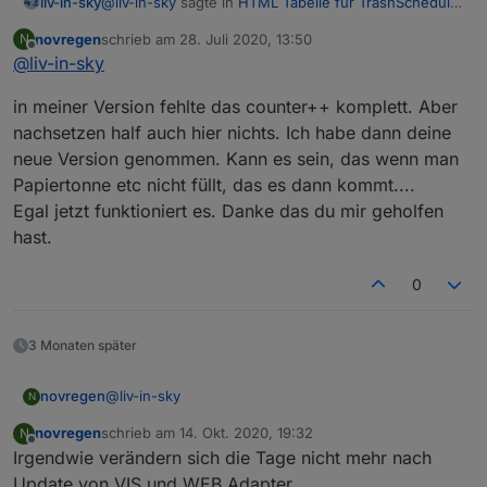
@
liv-in-sky
sagte in
HTML Tabelle für TrashSchedule
liv-in-sky
Adapter
:
novregen
schrieb am
28. Juli 2020, 13:50
N
zuletzt editiert von
Offline
@
liv-in-sky
hier mein setting - und da war mal ein fehler in
einer version drin - schau mal zwischen zeile
ich meinte das hier
159 bis 191 ob bei dir zweimal counter++ drin
in meiner Version fehlte das counter++ komplett. Aber
steht - es darf nur einmal drin sein - im
nachsetzen half auch hier nichts. Ich habe dann deine
momentanen script im ersten post ist das
neue Version genommen. Kann es sein, das wenn man
bereinigt - du kannst aaber einfach eines
Papiertonne etc nicht füllt, das es dann kommt....
löschen - egal welches
Egal jetzt funktioniert es. Danke das du mir geholfen
hast.
0
3 Monaten später
@
liv-in-sky
novregen
N
novregen
schrieb am
14. Okt. 2020, 19:32
N
in meiner Version fehlte das counter++ komplett.
zuletzt editiert von
Offline
Irgendwie verändern sich die Tage nicht mehr nach
Aber nachsetzen half auch hier nichts. Ich habe
dann deine neue Version genommen. Kann es sein,
Update von VIS und WEB Adapter.