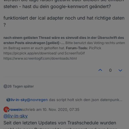
stehen - hast du dein google-kennwort geändert?
funktioniert der ical adapter noch und hat richtige daten
?
nach einem gelösten Thread wäre es sinnvoll dies in der Überschrift des
ersten Posts einzutragen [gelöst]-...
Bitte benutzt das Voting rechts unten
im Beitrag wenn er euch geholfen hat.
Forum-Tools:
PicPick
https://picpick.app/en/download/ und ScreenToGif
https://www.screentogif.com/downloads.html
0
26 Tagen später
@
novregen
das script holt sich den json datenpunkt
liv-in-sky
(trashschedule.0.type.json)
rowein
schrieb am
10. Nov. 2020, 07:35
R
poste bitte mal den inhalt des datenpunkts - da aber
zuletzt editiert von
Offline
@
liv-in-sky
auch die zahlen(tage) in den kleinen tonnen auch
nicht stimmen, gehe ich davon aus, dass auch die
Seit den letzten Updates von Trashschedule wurden
einzelnen dp nicht stimmen