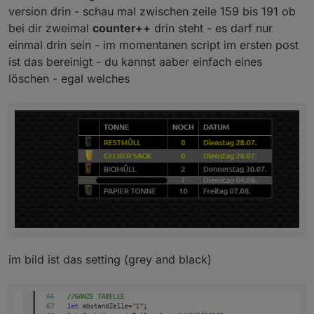
version drin - schau mal zwischen zeile 159 bis 191 ob
Zweifarbig habe ich hier geändert, jedoch bleibt die
bei dir zweimal
counter++
drin steht - es darf nur
Tabelle bei mir einfarbig (siehe Screenshot oben):
einmal drin sein - im momentanen script im ersten post
let farbeUngeradeZeilen="#1C1C1C"//"#1C1C1C";
//Farbe für ungerade Zeilenanzahl - Hintergrund der
ist das bereinigt - du kannst aaber einfach eines
let farbeGeradeZeilen="#ffffff"//"#ffffff"; //Farbe für
löschen - egal welches
gerade Zeilenanzahl
im bild ist das setting (grey and black)