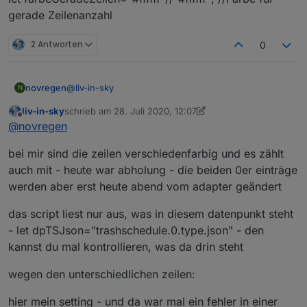
gerade Zeilenanzahl
2 Antworten
0
@
liv-in-sky
novregen
N
liv-in-sky
schrieb am
28. Juli 2020, 12:07
Bei mir aktualisieren sich die Werte in der Tabelle
zuletzt editiert von liv-in-sky
Offline
@
novregen
leider nicht. Eigentlich sollte es sich doch alle 6 Std.
aktualisieren.
let mySchedule=" * 6/* * * * "; //alle 6 stunden
bei mir sind die zeilen verschiedenfarbig und es zählt
Ich habe das Script in common gespeichert, hoffe
das war richtig.
auch mit - heute war abholung - die beiden 0er einträge
werden aber erst heute abend vom adapter geändert
das script liest nur aus, was in diesem datenpunkt steht
- let dpTSJson="trashschedule.0.type.json" - den
kannst du mal kontrollieren, was da drin steht
wegen den unterschiedlichen zeilen:
hier mein setting - und da war mal ein fehler in einer