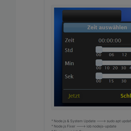
° Node.js & System Update ---> sudo apt update,
° Node.js Fixer ---> iob nodejs-update