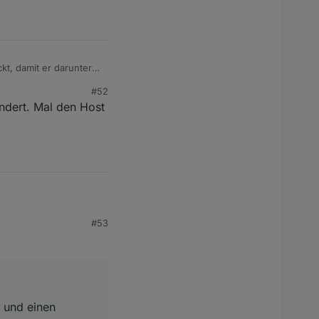
t, damit er darunter
#52
ndert. Mal den Host
#53
 einen Beispieltimer
glich der Abbruch-
t und einen