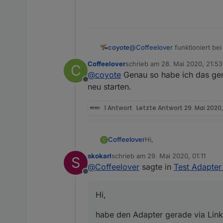
coyote
@
Coffeelover
funktioniert be
eingetragen wird?
Coffeelover
schrieb am
28. Mai 2020, 21:53
C
zuletzt editiert von
@
coyote
Genau so habe ich das gem
Offline
neu starten.
1 Antwort
Letzte Antwort
29. Mai 2020,
Hi,
Coffeelover
C
skokarl
schrieb am
29. Mai 2020, 01:11
S
habe den Adapter gerade 
zuletzt editiert von
@
Coffeelover
sagte in
Test Adapter
angelegt habe, kann ich 
Offline
Befehl funktioniert. Lie
Vg
Hi,
habe den Adapter gerade via Link 