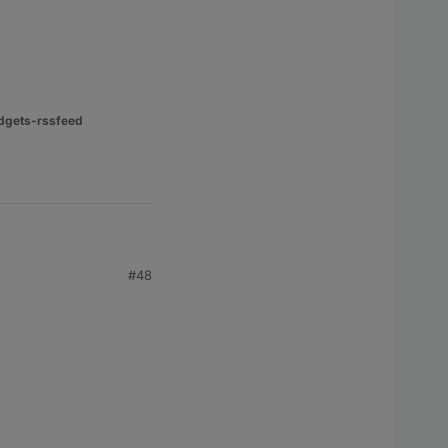
dgets-rssfeed
#48