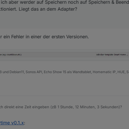
n ich aber werder auf Speichern noch auf Speichern & Beend
tioniert. Liegt das an dem Adapter?
r ein Fehler in einer der ersten Versionen.
B und Debian11, Sonos API, Echo Show 15 als Wandtablet, Homematic IP, HUE, S
h direkt eine Zeit eingeben (zB 1 Stunde, 12 Minuten, 3 Sekunden)?
 Datetime
wird der cmd-DP nicht befüllt.
time v0.1.x
: