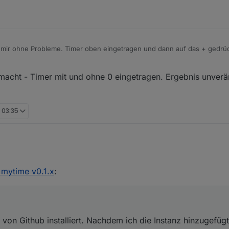
i mir ohne Probleme. Timer oben eingetragen und dann auf das + gedrück
acht - Timer mit und ohne 0 eingetragen. Ergebnis unverä
 03:35
via Link von Github installiert. Nachdem ich die Instanz hinzugefügt und
 mytime v0.1.x
:
aber werder auf Speichern noch auf Speichern & Beenden klicken. Ledi
gt das an dem Adapter?
von Github installiert. Nachdem ich die Instanz hinzugefüg