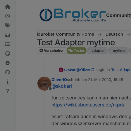
Weiter zum Inhalt
Communit
ioBroker Community Home
Deutsch
Test Adapter mytime
Verschoben
Tester
adapter
mytime
@
OliverIO
sagte in
Test Adapt
skokarl
S
OliverIO
schrieb am
21. Mai 2020, 16:48
zuletzt editiert von
@
skokarl
@
skokarl
Offline
ich weiß wie mein code funk
für zeitservices kann man hier nach
https://wiki.ubuntuusers.de/ntpd/
es ist ratsam auch in windows den g
der windowszeitserver manchmal nich