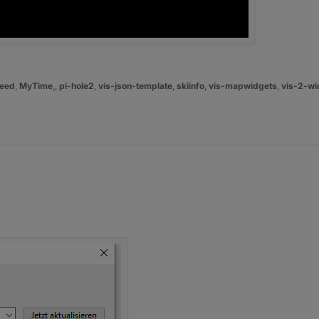
eed
,
MyTime
,,
pi-hole2
,
vis-json-template
,
skiinfo
,
vis-mapwidgets
,
vis-2-wi
ier nachschauen.
ntpd/
s den gleichen Zeitserver einzustellen, da
al nicht erreichbar ist.