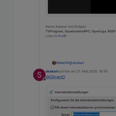
Meine Adapter und Widgets
TVProgram
,
SqueezeboxRPC
,
OpenLiga
,
RSSF
Links im
Profil
@
skokarl
OliverIO
skokarl
schrieb am
21. Mai 2020, 16:55
S
für zeitservices kann man h
zuletzt editiert von
@
OliverIO
https://wiki.ubuntuusers.de/
Offline
es ist ratsam auch in window
der windowszeitserver manchm