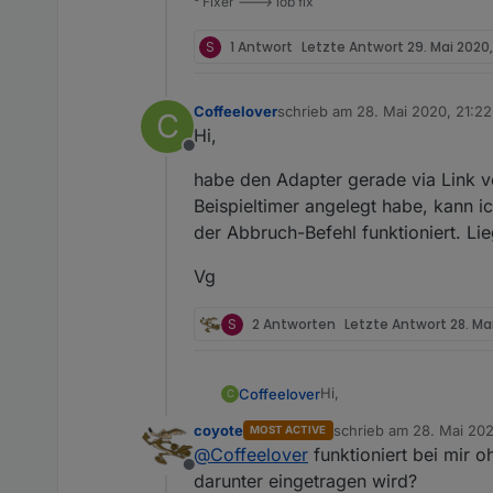
° Fixer ---> iob fix
S
1 Antwort
Letzte Antwort
29. Mai 2020
Coffeelover
schrieb am
28. Mai 2020, 21:22
C
zuletzt editiert von
Hi,
Offline
habe den Adapter gerade via Link vo
Beispieltimer angelegt habe, kann i
der Abbruch-Befehl funktioniert. L
Vg
S
2 Antworten
Letzte Antwort
28. Ma
Hi,
Coffeelover
C
coyote
schrieb am
28. Mai 202
MOST ACTIVE
habe den Adapter gerade 
zuletzt editiert von
@
Coffeelover
funktioniert bei mir 
angelegt habe, kann ich 
Offline
Befehl funktioniert. Lie
Vg
darunter eingetragen wird?