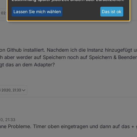
Lassen Sie mich wählen
Das ist ok
, 02:44
n Github installiert. Nachdem ich die Instanz hinzugefügt 
ch aber werder auf Speichern noch auf Speichern & Beenden 
iegt das an dem Adapter?
i 2020, 21:33
0, 21:33
via Link von Github installiert. Nachdem ich die Instanz hinzugefügt und
ohne Probleme. Timer oben eingetragen und dann auf das + 
aber werder auf Speichern noch auf Speichern & Beenden klicken. Ledi
gt das an dem Adapter?