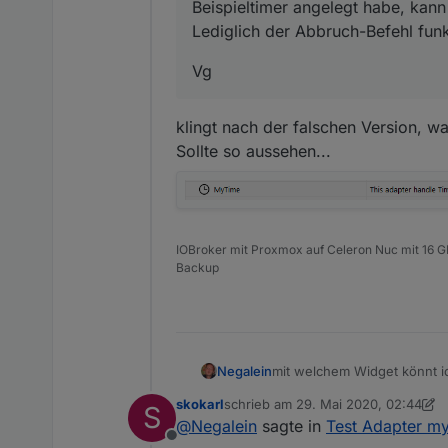
Beispieltimer angelegt habe, kan
Lediglich der Abbruch-Befehl funk
Vg
klingt nach der falschen Version, wa
Sollte so aussehen...
IOBroker mit Proxmox auf Celeron Nuc mit 16 G
Backup
mit welchem Widget könnt ic
Negalein
skokarl
schrieb am
29. Mai 2020, 02:44
S
Mit
jqui - ctrl - Input
zuletzt editiert von skokarl
@
Negalein
sagte in
Test Adapter my
Offline