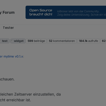
y Forum
Tester
test
widget
599
beiträge
52
kommentatoren
184.1k
aufrufe
62
er mytime v0.1.x
:
tioniert :)
schauen.
leichen Zeitserver einzustellen, da
t erreichbar ist.