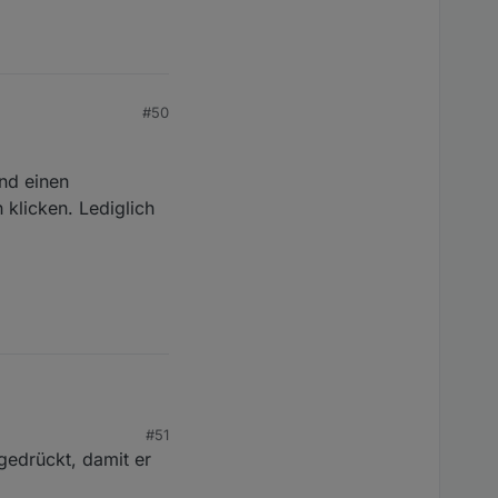
#50
und einen
klicken. Lediglich
#51
 einen Beispieltimer
gedrückt, damit er
glich der Abbruch-