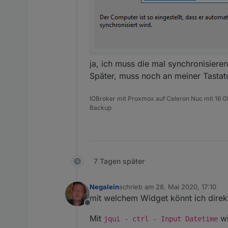
ja, ich muss die mal synchronisieren
Später, muss noch an meiner Tastatur
IOBroker mit Proxmox auf Celeron Nuc mit 16 G
Backup
7 Tagen später
Negalein
schrieb am
28. Mai 2020, 17:10
zuletzt editiert von
mit welchem Widget könnt ich direkt
Offline
Mit
wi
jqui - ctrl - Input Datetime