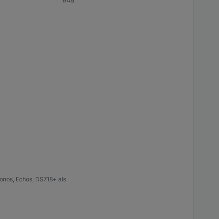
#48
onos, Echos, DS718+ als