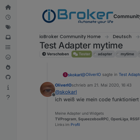
Weiter zum Inhalt
Communit
ioBroker Community Home
Deutsch
Test Adapter mytime
Verschoben
Tester
adapter
mytime
@
OliverIO
sagte in
Test Adapt
skokarl
S
OliverIO
schrieb am
21. Mai 2020, 16:43
zuletzt editiert von
@
skokarl
@
skokarl
hast du die syste
Offline
eine abweichung von mehr 
ich weiß wie mein code funktioniert 
Du bist schon ein Fuchs.....
Meine Adapter und Widgets
TVProgram
,
SqueezeboxRPC
,
OpenLiga
,
RSSF
Links im
Profil