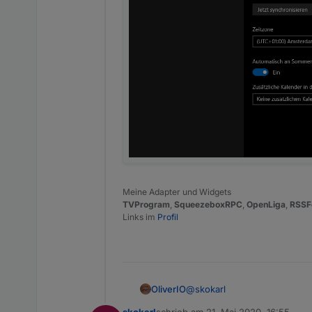
Meine Adapter und Widgets
TVProgram
,
SqueezeboxRPC
,
OpenLiga
,
RSSF
Links im
Profil
@
skokarl
OliverIO