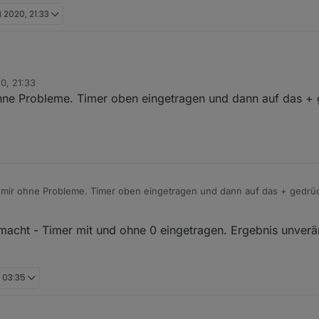
i 2020, 21:33
0, 21:33
via Link von Github installiert. Nachdem ich die Instanz hinzugefügt und
ohne Probleme. Timer oben eingetragen und dann auf das + 
aber werder auf Speichern noch auf Speichern & Beenden klicken. Ledi
gt das an dem Adapter?
i mir ohne Probleme. Timer oben eingetragen und dann auf das + gedrück
acht - Timer mit und ohne 0 eingetragen. Ergebnis unverä
 03:35