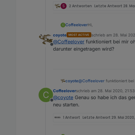
S
2 Antworten
Letzte Antwort
28. Ma
Hi,
Coffeelover
C
coyote
schrieb am
28. Mai 202
MOST ACTIVE
habe den Adapter gerade 
zuletzt editiert von
@
Coffeelover
funktioniert bei mir 
angelegt habe, kann ich 
Offline
Befehl funktioniert. Lie
Vg
darunter eingetragen wird?
coyote
@
Coffeelover
funktioniert be
eingetragen wird?
Coffeelover
schrieb am
28. Mai 2020, 21:53
C
zuletzt editiert von
@
coyote
Genau so habe ich das gem
Offline
neu starten.
1 Antwort
Letzte Antwort
29. Mai 2020,