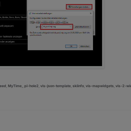
eed
,
MyTime
,,
pi-hole2
,
vis-json-template
,
skiinfo
,
vis-mapwidgets
,
vis-2-wi