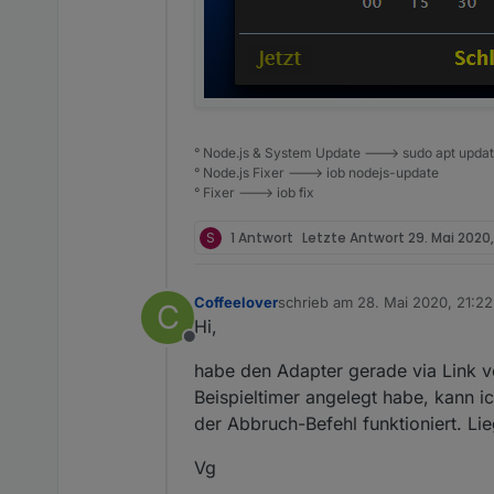
° Node.js & System Update ---> sudo apt update,
° Node.js Fixer ---> iob nodejs-update
° Fixer ---> iob fix
S
1 Antwort
Letzte Antwort
29. Mai 2020
Coffeelover
schrieb am
28. Mai 2020, 21:22
C
zuletzt editiert von
Hi,
Offline
habe den Adapter gerade via Link vo
Beispieltimer angelegt habe, kann i
der Abbruch-Befehl funktioniert. L
Vg