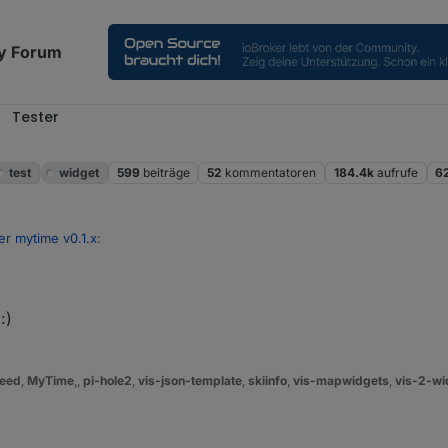
y Forum
Tester
test
widget
599
beiträge
52
kommentatoren
184.4k
aufrufe
6
er mytime v0.1.x
:
muhr von server und client überprüft?
wie 1er sekunde würde das auch bei timer 0 erklären
:)
 wenn ich die Uhr vom Laptop nehme und die Uhr vom IOBroker auf der
Info Seite (Übersicht) geht tatsächlich die Uhr vom Laptop eine Sekunde vor.
eed
,
MyTime
,,
pi-hole2
,
vis-json-template
,
skiinfo
,
vis-mapwidgets
,
vis-2-wi