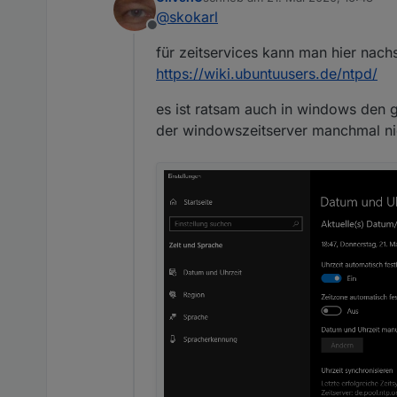
zuletzt editiert von
@
skokarl
@
skokarl
Offline
ich weiß wie mein code funk
für zeitservices kann man hier nach
https://wiki.ubuntuusers.de/ntpd/
es ist ratsam auch in windows den g
der windowszeitserver manchmal nich