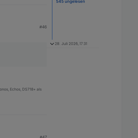
545 ungelesen
#46
28. Juli 2026, 17:31
onos, Echos, DS718+ als
#47