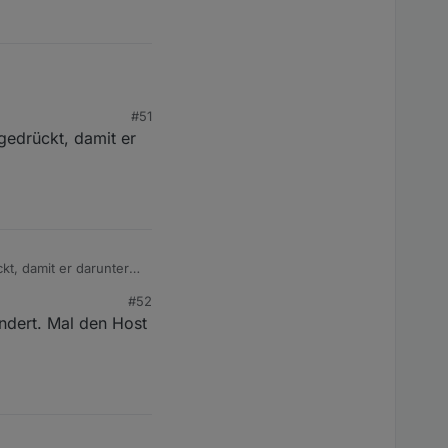
#51
 einen Beispieltimer
gedrückt, damit er
glich der Abbruch-
t, damit er darunter
#52
ndert. Mal den Host