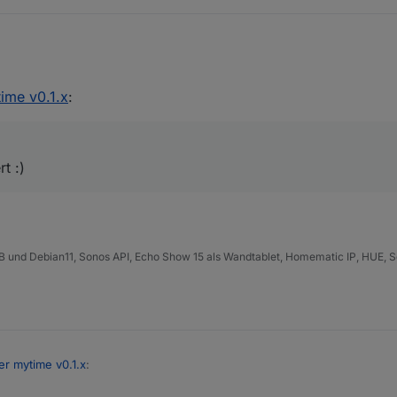
oniert :)
ime v0.1.x
:
t :)
B und Debian11, Sonos API, Echo Show 15 als Wandtablet, Homematic IP, HUE, S
er mytime v0.1.x
: