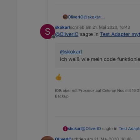
OliverIO
@
skokarl
ich weiß wie mein code funkti
skokarl
schrieb am
21. Mai 2020, 16:43
S
zuletzt editiert von
@
OliverIO
sagte in
Test Adapter myt
Offline
@
skokarl
ich weiß wie mein code funktionier
IOBroker mit Proxmox auf Celeron Nuc mit 16 G
Backup
@
OliverIO
sagte in
Test Adapt
skokarl
S
OliverIO
schrieb am
21. Mai 2020, 16:48