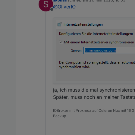
skokarl
schrieb am
21. Mai 2020, 16:55
S
für zeitservices kann man h
zuletzt editiert von
@
OliverIO
https://wiki.ubuntuusers.de/
Offline
es ist ratsam auch in window
der windowszeitserver manchm
ja, ich muss die mal synchronisieren
Später, muss noch an meiner Tastatur
IOBroker mit Proxmox auf Celeron Nuc mit 16 G
Backup