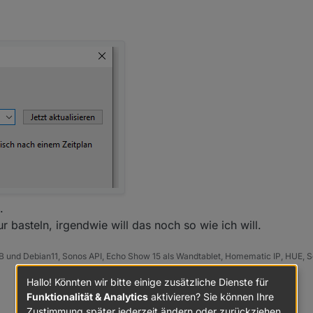
ier nachschauen.
ntpd/
s den gleichen Zeitserver einzustellen, da
al nicht erreichbar ist.
.
 basteln, irgendwie will das noch so wie ich will.
B und Debian11, Sonos API, Echo Show 15 als Wandtablet, Homematic IP, HUE, S
Hallo! Könnten wir bitte einige zusätzliche Dienste für
Funktionalität & Analytics
aktivieren? Sie können Ihre
Zustimmung später jederzeit ändern oder zurückziehen.