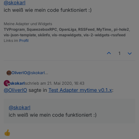
Offline
@
skokarl
hast du die systemuhr von server und
@
skokarl
client überprüft?
ich weiß wie mein code funktioniert :)
Du bist schon ein Fuchs..... wenn ich die Uhr vom
eine abweichung von mehr wie 1er sekunde
Laptop nehme und die Uhr vom IOBroker auf der
würde das auch bei timer 0 erklären
Meine Adapter und Widgets
Info Seite (Übersicht) geht tatsächlich die Uhr vom
TVProgram
,
SqueezeboxRPC
,
OpenLiga
,
RSSFeed
,
MyTime
,,
pi-hole2
,
Laptop eine Sekunde vor.
vis-json-template
,
skiinfo
,
vis-mapwidgets
,
vis-2-widgets-rssfeed
Links im
Profil
1
OliverIO
@
skokarl
ich weiß wie mein code funktioniert :)
skokarl
schrieb am
21. Mai 2020, 16:43
S
zuletzt editiert von
Offline
@
OliverIO
sagte in
Test Adapter mytime v0.1.x
:
@
skokarl
ich weiß wie mein code funktioniert :)