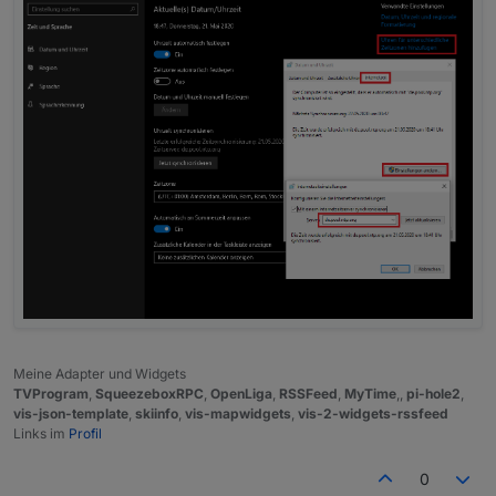
Meine Adapter und Widgets
TVProgram
,
SqueezeboxRPC
,
OpenLiga
,
RSSFeed
,
MyTime
,,
pi-hole2
,
vis-json-template
,
skiinfo
,
vis-mapwidgets
,
vis-2-widgets-rssfeed
Links im
Profil
0