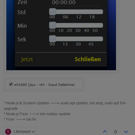
° Node.js & System Update ---> sudo apt update, iob stop, sudo apt full-
upgrade
° Node.js Fixer ---> iob nodejs-update
° Fixer ---> iob fix
S
1 Antwort
0