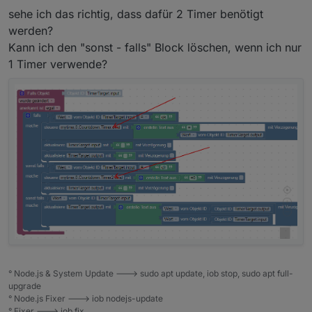
Widget
sehe ich das richtig, dass dafür 2 Timer benötigt
werden?
Spoiler
Kann ich den "sonst - falls" Block löschen, wenn ich nur
1 Timer verwende?
Blockly.
Du benötigst zwei Datenpunkte, input, output,....beides
String
Spoiler
° Node.js & System Update ---> sudo apt update, iob stop, sudo apt full-
upgrade
° Node.js Fixer ---> iob nodejs-update
° Fixer ---> iob fix