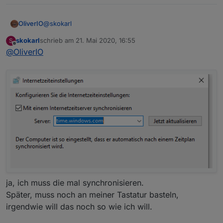
@
skokarl
OliverIO
skokarl
schrieb am
21. Mai 2020, 16:55
S
für zeitservices kann man hier nachschauen.
zuletzt editiert von
Offline
@
OliverIO
https://wiki.ubuntuusers.de/ntpd/
es ist ratsam auch in windows den gleichen Zeitserver
einzustellen, da
der windowszeitserver manchmal nicht erreichbar ist.
ja, ich muss die mal synchronisieren.
Später, muss noch an meiner Tastatur basteln,
irgendwie will das noch so wie ich will.