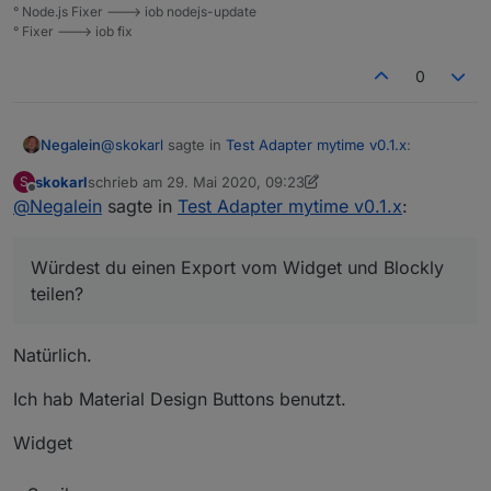
° Node.js Fixer ---> iob nodejs-update
° Fixer ---> iob fix
0
@
skokarl
sagte in
Test Adapter mytime v0.1.x
:
Negalein
skokarl
schrieb am
29. Mai 2020, 09:23
S
zuletzt editiert von skokarl
Offline
@
Negalein
sagte in
Ich bastel mir den String über eine kleine
Test Adapter mytime v0.1.x
:
Tastatur selbst zusammen und schicke
Cool
es dann ins cmd Feld.
Würdest du einen Export vom Widget und Blockly
Würdest du einen Export vom Widget und Blockly
teilen?
teilen?
Natürlich.
Ich hab Material Design Buttons benutzt.
Widget