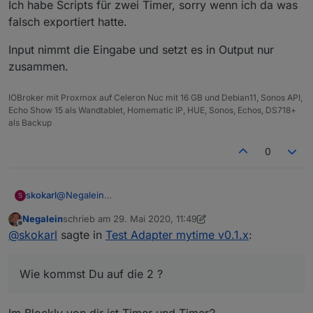
Ich habe Scripts für zwei Timer, sorry wenn ich da was
falsch exportiert hatte.
Input nimmt die Eingabe und setzt es in Output nur
zusammen.
IOBroker mit Proxmox auf Celeron Nuc mit 16 GB und Debian11, Sonos API,
Echo Show 15 als Wandtablet, Homematic IP, HUE, Sonos, Echos, DS718+
als Backup
0
@
Negalein
skokarl
S
Nein.
Negalein
schrieb am
29. Mai 2020, 11:49
Nur ein Timer. Wie kommst Du auf die 2 ? Hab ich das
zuletzt editiert von Negalein
Offline
@
skokarl
sagte in
Test Adapter mytime v0.1.x
:
falsche exportiert ?
Die Unterscheidung ist lediglich ob die Eingabe ein OK,
ein CLR, oder sonstiges war.
Wie kommst Du auf die 2 ?
Mach mal aus Deinem Timer2 ein Timer. Löschen darfst
Du die falls Option nicht.
Guck Dir oben das Blockly Bild nochmal an.
Im Blockly von dir ist Timer und Timer2