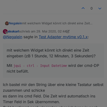
0
mit welchem Widget könnt ich direkt eine Zeit
Negalein
eingeben (zB 1 Stunde, 12 Minuten, 3 Sekunden)?
skokarl
schrieb am
29. Mai 2020, 02:44
S
Mit
jqui - ctrl - Input Datetime
wird der
zuletzt editiert von skokarl
Offline
@
Negalein
sagte in
Test Adapter mytime v0.1.x
:
cmd-DP nicht befüllt.
mit welchem Widget könnt ich direkt eine Zeit
eingeben (zB 1 Stunde, 12 Minuten, 3 Sekunden)?
Mit
wird der cmd-DP
jqui - ctrl - Input Datetime
nicht befüllt.
Ich bastel mir den String über eine kleine Tastatur selbst
zusammen und schicke
es dann ins cmd Feld. Die Zeit wird automatisch ins
Timer Feld in Sek übernommen.