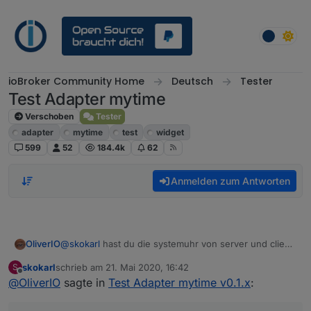
Weiter zum Inhalt
ioBroker Community Home
Deutsch
Tester
Test Adapter mytime
Verschoben
Tester
adapter
mytime
test
widget
599
52
184.4k
62
Anmelden zum Antworten
OliverIO
@
skokarl
hast du die systemuhr von server und client
überprüft?
skokarl
schrieb am
21. Mai 2020, 16:42
S
eine abweichung von mehr wie 1er sekunde würde
zuletzt editiert von
Offline
@
OliverIO
sagte in
Test Adapter mytime v0.1.x
:
das auch bei timer 0 erklären