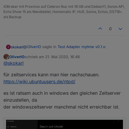
IOBroker mit Proxmox auf Celeron Nuc mit 16 GB und Debian11, Sonos API,
Echo Show 15 als Wandtablet, Homematic IP, HUE, Sonos, Echos, DS718+
als Backup
0
@
OliverIO
sagte in
Test Adapter mytime v0.1.x
:
skokarl
S
OliverIO
schrieb am
21. Mai 2020, 16:48
zuletzt editiert von
Offline
@
skokarl
@
skokarl
ich weiß wie mein code funktioniert :)
für zeitservices kann man hier nachschauen.
https://wiki.ubuntuusers.de/ntpd/
es ist ratsam auch in windows den gleichen Zeitserver
einzustellen, da
der windowszeitserver manchmal nicht erreichbar ist.