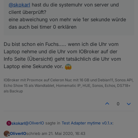
@
skokarl
hast du die systemuhr von server und
client überprüft?
eine abweichung von mehr wie 1er sekunde würde
das auch bei timer 0 erklären
Du bist schon ein Fuchs..... wenn ich die Uhr vom
Laptop nehme und die Uhr vom IOBroker auf der
Info Seite (Übersicht) geht tatsächlich die Uhr vom
Laptop eine Sekunde vor.
IOBroker mit Proxmox auf Celeron Nuc mit 16 GB und Debian11, Sonos API,
Echo Show 15 als Wandtablet, Homematic IP, HUE, Sonos, Echos, DS718+
als Backup
0
@
OliverIO
sagte in
Test Adapter mytime v0.1.x
:
skokarl
S
OliverIO
schrieb am
21. Mai 2020, 16:43
zuletzt editiert von