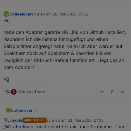
Coffeelover
schrieb am
28. Mai 2020, 21:22
C
zuletzt editiert von
Offline
Hi,
habe den Adapter gerade via Link von Github installiert.
Nachdem ich die Instanz hinzugefügt und einen
Beispieltimer angelegt habe, kann ich aber werder auf
Speichern noch auf Speichern & Beenden klicken.
Lediglich der Abbruch-Befehl funktioniert. Liegt das an
dem Adapter?
Vg
S
2 Antworten
0
Hi,
Coffeelover
C
coyote
schrieb am
28. Mai 2020, 21:33
MOST ACTIVE
habe den Adapter gerade via Link von Github
zuletzt editiert von
Offline
@
Coffeelover
funktioniert bei mir ohne Probleme. Timer
installiert. Nachdem ich die Instanz hinzugefügt