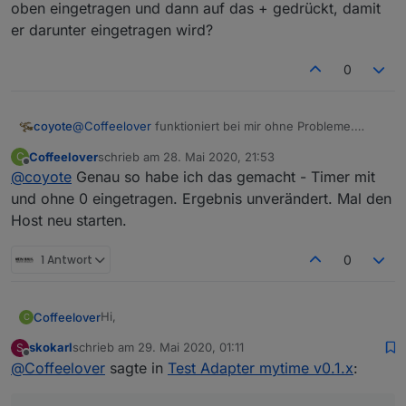
und einen Beispieltimer angelegt habe, kann ich
Vg
oben eingetragen und dann auf das + gedrückt, damit
aber werder auf Speichern noch auf Speichern &
er darunter eingetragen wird?
Beenden klicken. Lediglich der Abbruch-Befehl
funktioniert. Liegt das an dem Adapter?
0
coyote
@
Coffeelover
funktioniert bei mir ohne Probleme.
Timer oben eingetragen und dann auf das + gedrückt,
Coffeelover
schrieb am
28. Mai 2020, 21:53
C
damit er darunter eingetragen wird?
zuletzt editiert von
Offline
@
coyote
Genau so habe ich das gemacht - Timer mit
und ohne 0 eingetragen. Ergebnis unverändert. Mal den
Host neu starten.
1 Antwort
0
Hi,
Coffeelover
C
skokarl
schrieb am
29. Mai 2020, 01:11
S
habe den Adapter gerade via Link von Github
zuletzt editiert von
Offline
@
Coffeelover
sagte in
Test Adapter mytime v0.1.x
:
installiert. Nachdem ich die Instanz hinzugefügt
und einen Beispieltimer angelegt habe, kann ich
Vg
aber werder auf Speichern noch auf Speichern &