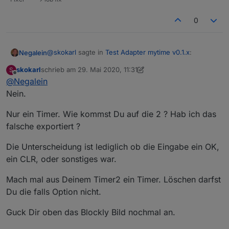
0
@
skokarl
sagte in
Test Adapter mytime v0.1.x
:
Negalein
skokarl
schrieb am
29. Mai 2020, 11:31
S
zuletzt editiert von skokarl
Offline
@
Negalein
Blockly.
Nein.
sehe ich das richtig, dass dafür 2 Timer benötigt
Nur ein Timer. Wie kommst Du auf die 2 ? Hab ich das
werden?
falsche exportiert ?
Kann ich den "sonst - falls" Block löschen, wenn ich
nur 1 Timer verwende?
Die Unterscheidung ist lediglich ob die Eingabe ein OK,
ein CLR, oder sonstiges war.
Mach mal aus Deinem Timer2 ein Timer. Löschen darfst
Du die falls Option nicht.
Guck Dir oben das Blockly Bild nochmal an.