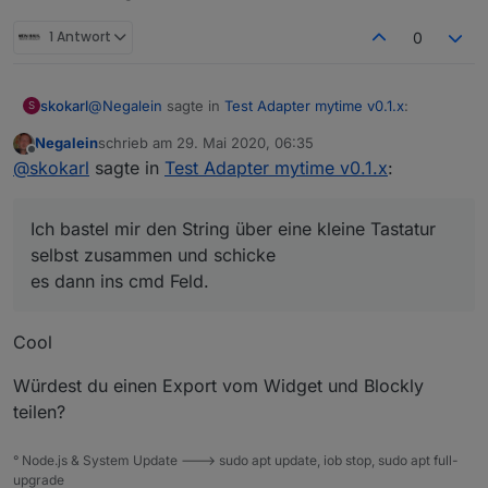
1 Antwort
0
@
Negalein
sagte in
Test Adapter mytime v0.1.x
:
skokarl
S
Negalein
schrieb am
29. Mai 2020, 06:35
zuletzt editiert von
Offline
mit welchem Widget könnt ich direkt eine Zeit
@
skokarl
sagte in
Test Adapter mytime v0.1.x
:
eingeben (zB 1 Stunde, 12 Minuten, 3 Sekunden)?
Ich bastel mir den String über eine kleine Tastatur
selbst zusammen und schicke
Mit
jqui - ctrl - Input Datetime
wird der
Ich bastel mir den String über eine kleine Tastatur
es dann ins cmd Feld. Die Zeit wird automatisch ins
cmd-DP nicht befüllt.
selbst zusammen und schicke
Timer Feld in Sek übernommen.
es dann ins cmd Feld.
Geht bestimmt noch eleganter, aber ich lerne ja noch
Cool
Würdest du einen Export vom Widget und Blockly
teilen?
° Node.js & System Update ---> sudo apt update, iob stop, sudo apt full-
upgrade