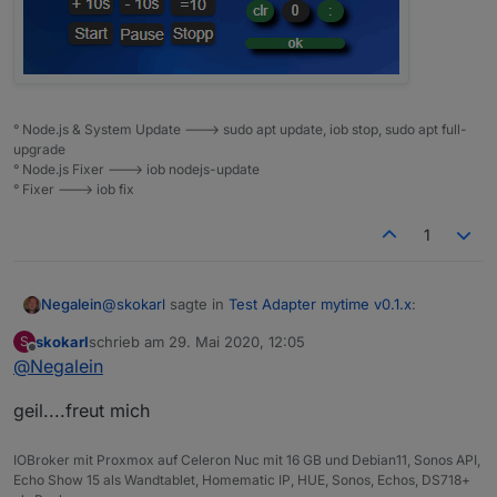
° Node.js & System Update ---> sudo apt update, iob stop, sudo apt full-
upgrade
° Node.js Fixer ---> iob nodejs-update
° Fixer ---> iob fix
1
@
skokarl
sagte in
Test Adapter mytime v0.1.x
:
Negalein
skokarl
schrieb am
29. Mai 2020, 12:05
S
zuletzt editiert von
Offline
@
Negalein
Wie kommst Du auf die 2 ?
geil....freut mich
Im Blockly von dir ist Timer und Timer2
IOBroker mit Proxmox auf Celeron Nuc mit 16 GB und Debian11, Sonos API,
Echo Show 15 als Wandtablet, Homematic IP, HUE, Sonos, Echos, DS718+
Löschen darfst Du die falls Option nicht.