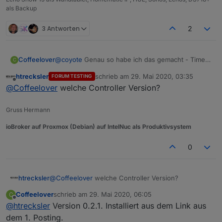
als Backup
3 Antworten
2
Coffeelover
@
coyote
Genau so habe ich das gemacht - Timer
C
mit und ohne 0 eingetragen. Ergebnis
htrecksler
schrieb am
29. Mai 2020, 03:35
FORUM TESTING
unverändert. Mal den Host neu starten.
zuletzt editiert von
Offline
@
Coffeelover
welche Controller Version?
Gruss Hermann
ioBroker auf Proxmox (Debian) auf IntelNuc als Produktivsystem
0
htrecksler
@
Coffeelover
welche Controller Version?
Coffeelover
schrieb am
29. Mai 2020, 06:05
C
zuletzt editiert von
Offline
@
htrecksler
Version 0.2.1. Installiert aus dem Link aus
dem 1. Posting.