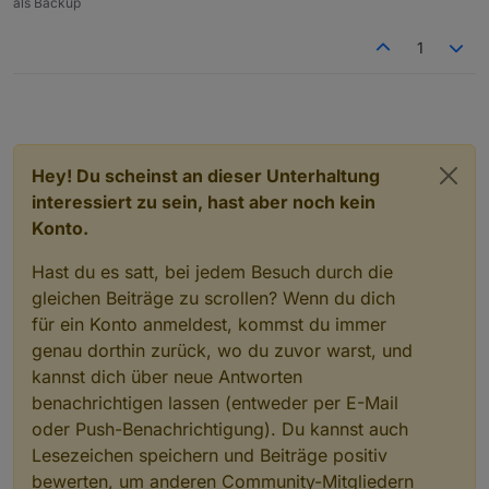
als Backup
dachte ich mir schon. :) werde es auf 1 Timer ändern.
1
sorry wenn ich da was falsch exportiert hatte.
Kein Problem, ist kein Weltuntergang.
Hey! Du scheinst an dieser Unterhaltung
Funktioniert perfekt! Danke nochmals
interessiert zu sein, hast aber noch kein
Konto.
Hast du es satt, bei jedem Besuch durch die
gleichen Beiträge zu scrollen? Wenn du dich
für ein Konto anmeldest, kommst du immer
genau dorthin zurück, wo du zuvor warst, und
kannst dich über neue Antworten
benachrichtigen lassen (entweder per E-Mail
oder Push-Benachrichtigung). Du kannst auch
Lesezeichen speichern und Beiträge positiv
bewerten, um anderen Community-Mitgliedern