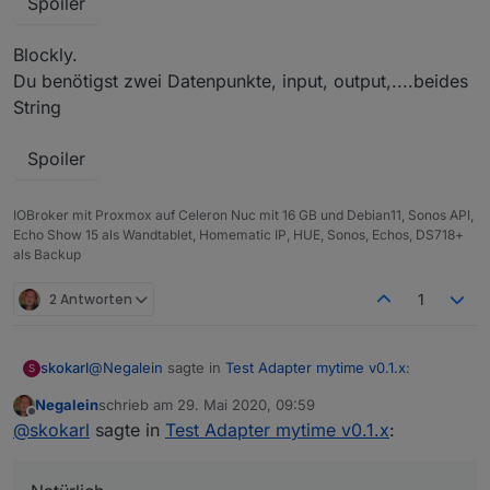
Spoiler
Blockly.
Du benötigst zwei Datenpunkte, input, output,....beides
String
Spoiler
IOBroker mit Proxmox auf Celeron Nuc mit 16 GB und Debian11, Sonos API,
Echo Show 15 als Wandtablet, Homematic IP, HUE, Sonos, Echos, DS718+
als Backup
2 Antworten
1
@
Negalein
sagte in
Test Adapter mytime v0.1.x
:
skokarl
S
Negalein
schrieb am
29. Mai 2020, 09:59
zuletzt editiert von
Offline
Würdest du einen Export vom Widget und Blockly
@
skokarl
sagte in
Test Adapter mytime v0.1.x
:
teilen?
Natürlich.