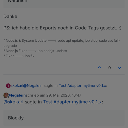
Natürlich
Ich hab Material Design Buttons benutzt.
Widget
Danke
PS: ich habe die Exports noch in Code-Tags gesetzt. :)
Spoiler
° Node.js & System Update ---> sudo apt update, iob stop, sudo apt full-
Blockly.
upgrade
Du benötigst zwei Datenpunkte, input, output,....beides
° Node.js Fixer ---> iob nodejs-update
String
° Fixer ---> iob fix
Spoiler
0
@
Negalein
sagte in
Test Adapter mytime v0.1.x
:
skokarl
S
Negalein
schrieb am
29. Mai 2020, 10:47
zuletzt editiert von
Offline
Würdest du einen Export vom Widget und Blockly
@
skokarl
sagte in
Test Adapter mytime v0.1.x
:
teilen?
Natürlich.
Blockly.
Ich hab Material Design Buttons benutzt.