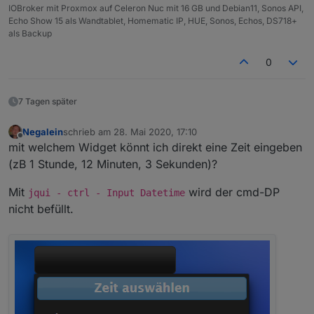
IOBroker mit Proxmox auf Celeron Nuc mit 16 GB und Debian11, Sonos API,
Echo Show 15 als Wandtablet, Homematic IP, HUE, Sonos, Echos, DS718+
als Backup
0
7 Tagen später
Negalein
schrieb am
28. Mai 2020, 17:10
zuletzt editiert von
Offline
mit welchem Widget könnt ich direkt eine Zeit eingeben
(zB 1 Stunde, 12 Minuten, 3 Sekunden)?
Mit
wird der cmd-DP
jqui - ctrl - Input Datetime
nicht befüllt.