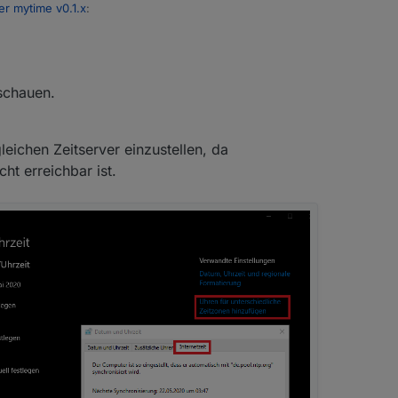
er mytime v0.1.x
:
tioniert :)
schauen.
leichen Zeitserver einzustellen, da
t erreichbar ist.