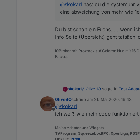
@
skokarl
hast du die systemuhr vo
eine abweichung von mehr wie 1er
Du bist schon ein Fuchs..... wenn 
Info Seite (Übersicht) geht tatsäch
IOBroker mit Proxmox auf Celeron Nuc mit 16 G
Backup
@
OliverIO
sagte in
Test Adapt
skokarl
S
OliverIO
schrieb am
21. Mai 2020, 16:43
zuletzt editiert von
@
skokarl
@
skokarl
hast du die syste
Offline
eine abweichung von mehr 
ich weiß wie mein code funktioniert 
Du bist schon ein Fuchs.....
Meine Adapter und Widgets
TVProgram
,
SqueezeboxRPC
,
OpenLiga
,
RSSF
Links im
Profil