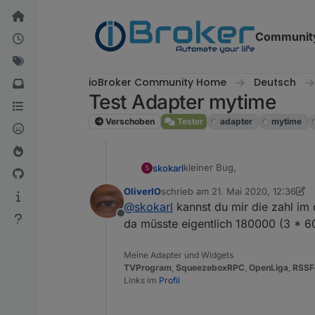
Weiter zum Inhalt
Communit
ioBroker Community Home
Deutsch
Test Adapter mytime
Verschoben
Tester
adapter
mytime
kleiner Bug,
skokarl
S
OliverIO
schrieb am
21. Mai 2020, 12:36
Beim Start wird eine Sek aufad
zuletzt editiert von OliverIO
@
skokarl
kannst du mir die zahl im
Offline
da müsste eigentlich 180000 (3 * 60
Meine Adapter und Widgets
TVProgram
,
SqueezeboxRPC
,
OpenLiga
,
RSSF
Links im
Profil