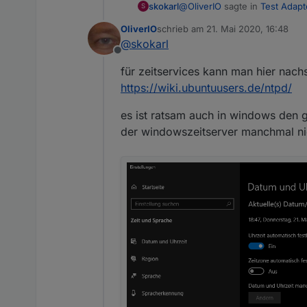
@
OliverIO
sagte in
Test Adapt
skokarl
S
OliverIO
schrieb am
21. Mai 2020, 16:48
zuletzt editiert von
@
skokarl
@
skokarl
Offline
ich weiß wie mein code funk
für zeitservices kann man hier nach
https://wiki.ubuntuusers.de/ntpd/
es ist ratsam auch in windows den g
der windowszeitserver manchmal nich