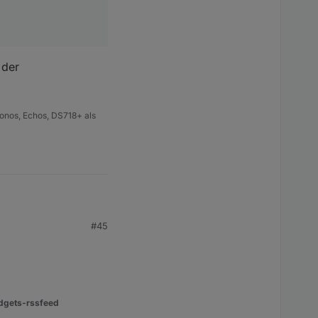
 der
onos, Echos, DS718+ als
#45
dgets-rssfeed