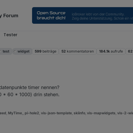
y Forum
Tester
test
widget
599
beiträge
52
kommentatoren
184.1k
aufrufe
62
diert, und vermutlich deshalb ist auch ein Start mit 0 möglich.
 datenpunkte timer nennen?
 * 60 * 1000) drin stehen.
eed
,
MyTime
,,
pi-hole2
,
vis-json-template
,
skiinfo
,
vis-mapwidgets
,
vis-2-wi