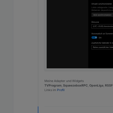
Meine Adapter und Widgets
TVProgram
,
SqueezeboxRPC
,
OpenLiga
,
RSSF
Links im
Profil