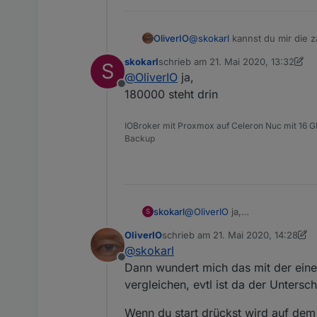
OliverIO
@
skokarl
kannst du mir die 
da müsste eigentlich 180000 
skokarl
schrieb am
21. Mai 2020, 13:32
S
zuletzt editiert von skokarl
@
OliverIO
ja,
Offline
180000 steht drin
IOBroker mit Proxmox auf Celeron Nuc mit 16 G
Backup
skokarl
@
OliverIO
ja,
S
180000 steht drin
OliverIO
schrieb am
21. Mai 2020, 14:28
zuletzt editiert von OliverIO
@
skokarl
Offline
Dann wundert mich das mit der eine
vergleichen, evtl ist da der Untersch
Wenn du start drückst wird auf dem