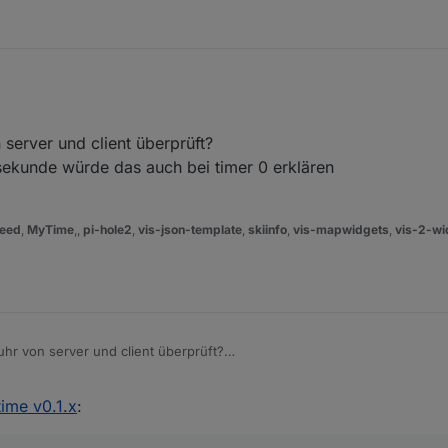
elbe Problem auch bei Null, also 0.
server und client überprüft?
y eine 0 in den DP cmd.
 die 0 + 1 ....denke da stimmt was in der Übertragung vom String in cmd ni
ekunde würde das auch bei timer 0 erklären
eed
,
MyTime
,,
pi-hole2
,
vis-json-template
,
skiinfo
,
vis-mapwidgets
,
vis-2-wi
hr von server und client überprüft?
e 1er sekunde würde das auch bei timer 0 erklären
ime v0.1.x
: