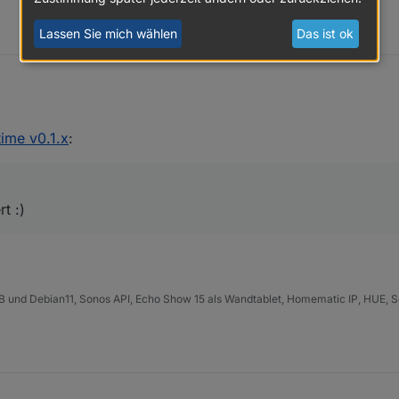
Lassen Sie mich wählen
Das ist ok
oniert :)
ime v0.1.x
:
t :)
B und Debian11, Sonos API, Echo Show 15 als Wandtablet, Homematic IP, HUE, S