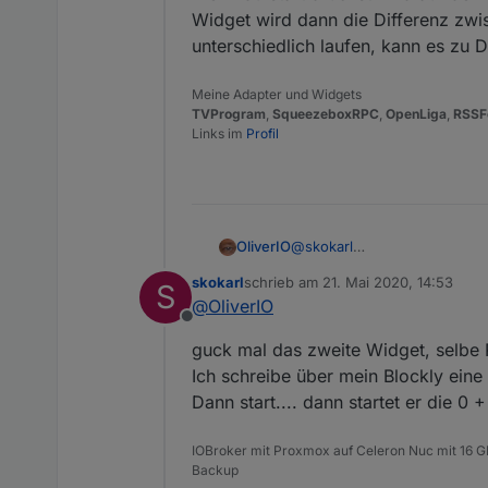
Widget wird dann die Differenz zwi
unterschiedlich laufen, kann es zu
Meine Adapter und Widgets
TVProgram
,
SqueezeboxRPC
,
OpenLiga
,
RSSF
Links im
Profil
@
skokarl
OliverIO
Dann wundert mich das mit d
skokarl
schrieb am
21. Mai 2020, 14:53
S
vergleichen, evtl ist da der 
Wenn du start drückst wird 
zuletzt editiert von
@
OliverIO
wird dann die Differenz zwis
Offline
laufen, kann es zu Differen
guck mal das zweite Widget, selbe P
Ich schreibe über mein Blockly eine
Dann start.... dann startet er die 0
IOBroker mit Proxmox auf Celeron Nuc mit 16 G
Backup