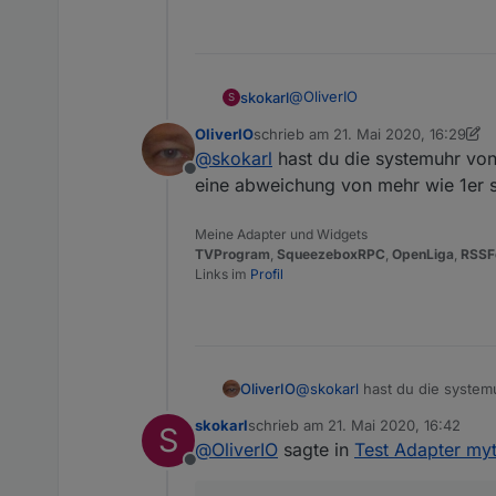
@
OliverIO
skokarl
S
OliverIO
schrieb am
21. Mai 2020, 16:29
guck mal das zweite Widget, s
zuletzt editiert von OliverIO
@
skokarl
hast du die systemuhr von 
Ich schreibe über mein Blockl
Offline
Dann start.... dann startet er
eine abweichung von mehr wie 1er s
Meine Adapter und Widgets
TVProgram
,
SqueezeboxRPC
,
OpenLiga
,
RSSF
Links im
Profil
OliverIO
@
skokarl
hast du die systemu
eine abweichung von mehr wi
skokarl
schrieb am
21. Mai 2020, 16:42
S
zuletzt editiert von
@
OliverIO
sagte in
Test Adapter myt
Offline