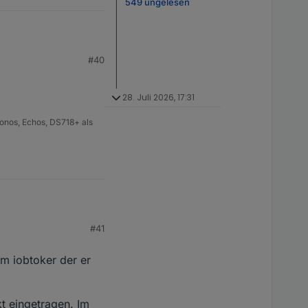
549 ungelesen
#40
28. Juli 2026, 17:31
onos, Echos, DS718+ als
#41
m iobtoker der er
t eingetragen. Im