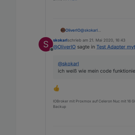
OliverIO
@
skokarl
ich weiß wie mein code funkti
skokarl
schrieb am
21. Mai 2020, 16:43
S
zuletzt editiert von
@
OliverIO
sagte in
Test Adapter myt
Offline
@
skokarl
ich weiß wie mein code funktionier
IOBroker mit Proxmox auf Celeron Nuc mit 16 G
Backup