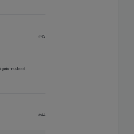
#43
cht.
dgets-rssfeed
#44