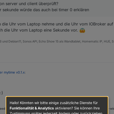
n server und client überprüft?
 sekunde würde das auch bei timer 0 erklären
ich die Uhr vom Laptop nehme und die Uhr vom IOBroker auf
lich die Uhr vom Laptop eine Sekunde vor.
B und Debian11, Sonos API, Echo Show 15 als Wandtablet, Homematic IP, HUE, S
er mytime v0.1.x
:
muhr von server und client überprüft?
wie 1er sekunde würde das auch bei timer 0 erklären
:)
 wenn ich die Uhr vom Laptop nehme und die Uhr vom IOBroker auf der
Info Seite (Übersicht) geht tatsächlich die Uhr vom Laptop eine Sekunde vor.
Hallo! Könnten wir bitte einige zusätzliche Dienste für
Funktionalität & Analytics
aktivieren? Sie können Ihre
eed
,
MyTime
,,
pi-hole2
,
vis-json-template
,
skiinfo
,
vis-mapwidgets
,
vis-2-wi
Zustimmung später jederzeit ändern oder zurückziehen.