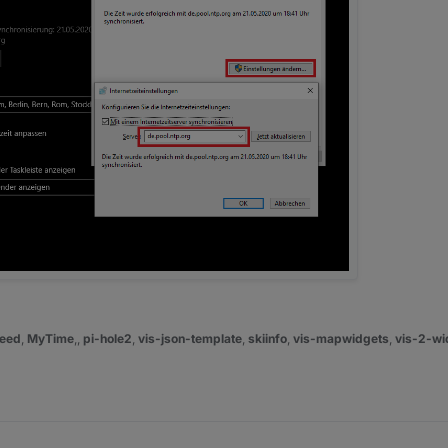
eed
,
MyTime
,,
pi-hole2
,
vis-json-template
,
skiinfo
,
vis-mapwidgets
,
vis-2-wi