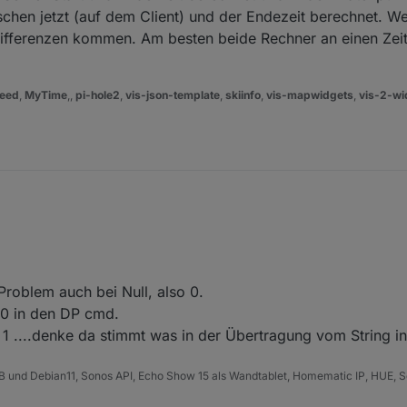
schen jetzt (auf dem Client) und der Endezeit berechnet. W
 Differenzen kommen. Am besten beide Rechner an einen Zei
eed
,
MyTime
,,
pi-hole2
,
vis-json-template
,
skiinfo
,
vis-mapwidgets
,
vis-2-wi
er einen Sekunde + etwas. Kannst du Mal deine PC Uhr mit der vom iob
Unterschied.
auf dem Server Start und Ende Zeit berechnet und in den Datenpunkt ei
chen jetzt (auf dem Client) und der Endezeit berechnet. Wenn beide Uh
zen kommen. Am besten beide Rechner an einen Zeitserver hängen
roblem auch bei Null, also 0.
 0 in den DP cmd.
 + 1 ....denke da stimmt was in der Übertragung vom String i
B und Debian11, Sonos API, Echo Show 15 als Wandtablet, Homematic IP, HUE, S