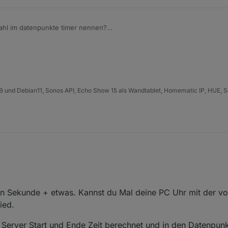
zahl im datenpunkte timer nennen?
(3 * 60 * 60 * 1000) drin stehen.
B und Debian11, Sonos API, Echo Show 15 als Wandtablet, Homematic IP, HUE, S
n Sekunde + etwas. Kannst du Mal deine PC Uhr mit der vo
ied.
 Server Start und Ende Zeit berechnet und in den Datenpunk