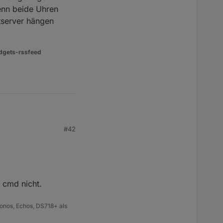
enn beide Uhren
tserver hängen
dgets-rssfeed
toker der er
#42
ngetragen. Im Widget
ren unterschiedlich
n cmd nicht.
onos, Echos, DS718+ als