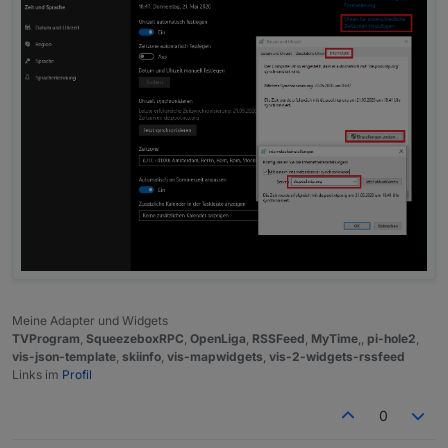
Meine Adapter und Widgets
TVProgram
,
SqueezeboxRPC
,
OpenLiga
,
RSSFeed
,
MyTime
,,
pi-hole2
,
vis-json-template
,
skiinfo
,
vis-mapwidgets
,
vis-2-widgets-rssfeed
Links im
Profil
0