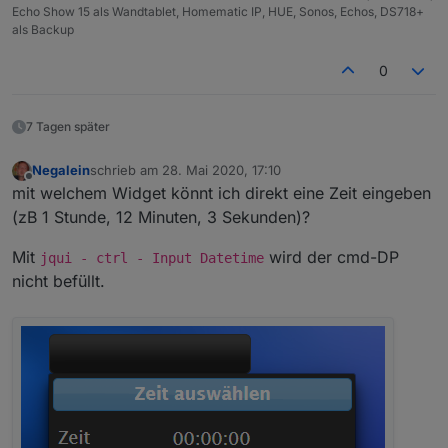
Echo Show 15 als Wandtablet, Homematic IP, HUE, Sonos, Echos, DS718+
als Backup
0
7 Tagen später
Negalein
schrieb am
28. Mai 2020, 17:10
zuletzt editiert von
Offline
mit welchem Widget könnt ich direkt eine Zeit eingeben
(zB 1 Stunde, 12 Minuten, 3 Sekunden)?
Mit
wird der cmd-DP
jqui - ctrl - Input Datetime
nicht befüllt.