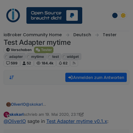
Weiter zum Inhalt
ioBroker Community Home
Deutsch
Tester
Test Adapter mytime
Verschoben
Tester
adapter
mytime
test
widget
599
52
184.4k
62
Anmelden zum Antworten
@
skokarl
OliverIO
was funktioniert da nicht?
skokarl
schrieb am
19. Mai 2020, 23:11
S
beschreibe mal was du der reihe nach machst, was
zuletzt editiert von skokarl
Offline
@
OliverIO
sagte in
Test Adapter mytime v0.1.x
:
tatsächlich passiert und was deiner meinung nach
passieren sollte