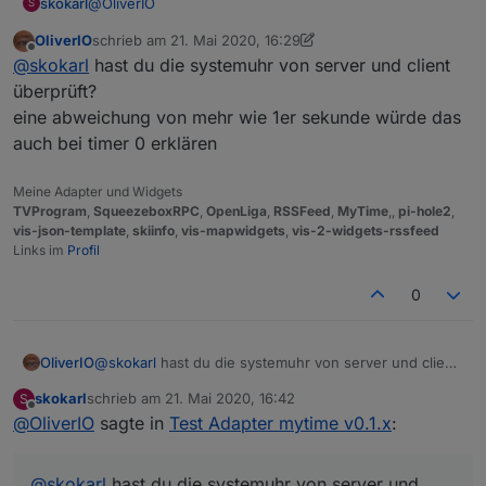
@
OliverIO
skokarl
S
OliverIO
schrieb am
21. Mai 2020, 16:29
guck mal das zweite Widget, selbe Problem auch bei
zuletzt editiert von OliverIO
Offline
@
skokarl
hast du die systemuhr von server und client
Null, also 0.
Ich schreibe über mein Blockly eine 0 in den DP cmd.
überprüft?
Dann start.... dann startet er die 0 + 1 ....denke da
eine abweichung von mehr wie 1er sekunde würde das
stimmt was in der Übertragung vom String in cmd nicht.
auch bei timer 0 erklären
Meine Adapter und Widgets
TVProgram
,
SqueezeboxRPC
,
OpenLiga
,
RSSFeed
,
MyTime
,,
pi-hole2
,
vis-json-template
,
skiinfo
,
vis-mapwidgets
,
vis-2-widgets-rssfeed
Links im
Profil
0
OliverIO
@
skokarl
hast du die systemuhr von server und client
überprüft?
skokarl
schrieb am
21. Mai 2020, 16:42
S
eine abweichung von mehr wie 1er sekunde würde
zuletzt editiert von
Offline
@
OliverIO
sagte in
Test Adapter mytime v0.1.x
:
das auch bei timer 0 erklären
@
skokarl
hast du die systemuhr von server und