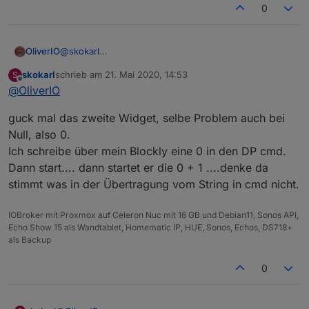
0
@
skokarl
OliverIO
Dann wundert mich das mit der einen Sekunde +
skokarl
schrieb am
21. Mai 2020, 14:53
S
etwas. Kannst du Mal deine PC Uhr mit der vom
Wenn du start drückst wird auf dem Server Start und
zuletzt editiert von
Offline
@
OliverIO
iobtoker der er vergleichen, evtl ist da der
Ende Zeit berechnet und in den Datenpunkt
Unterschied.
eingetragen. Im Widget wird dann die Differenz
guck mal das zweite Widget, selbe Problem auch bei
zwischen jetzt (auf dem Client) und der Endezeit
berechnet. Wenn beide Uhren unterschiedlich laufen,
Null, also 0.
kann es zu Differenzen kommen. Am besten beide
Ich schreibe über mein Blockly eine 0 in den DP cmd.
Rechner an einen Zeitserver hängen
Dann start.... dann startet er die 0 + 1 ....denke da
stimmt was in der Übertragung vom String in cmd nicht.
IOBroker mit Proxmox auf Celeron Nuc mit 16 GB und Debian11, Sonos API,
Echo Show 15 als Wandtablet, Homematic IP, HUE, Sonos, Echos, DS718+
als Backup
0