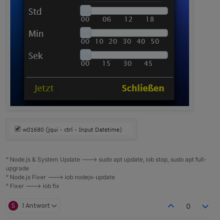
° Node.js & System Update ---> sudo apt update, iob stop, sudo apt full-
upgrade
° Node.js Fixer ---> iob nodejs-update
° Fixer ---> iob fix
S
1 Antwort
0