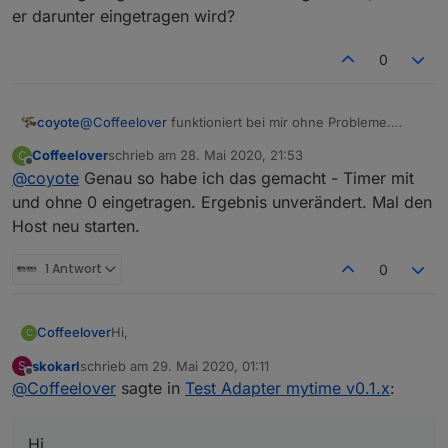
aber werder auf Speichern noch auf Speichern &
er darunter eingetragen wird?
Beenden klicken. Lediglich der Abbruch-Befehl
funktioniert. Liegt das an dem Adapter?
0
coyote
@
Coffeelover
funktioniert bei mir ohne Probleme.
Timer oben eingetragen und dann auf das + gedrückt,
Coffeelover
schrieb am
28. Mai 2020, 21:53
C
damit er darunter eingetragen wird?
zuletzt editiert von
Offline
@
coyote
Genau so habe ich das gemacht - Timer mit
und ohne 0 eingetragen. Ergebnis unverändert. Mal den
Host neu starten.
1 Antwort
0
Hi,
Coffeelover
C
skokarl
schrieb am
29. Mai 2020, 01:11
S
habe den Adapter gerade via Link von Github
zuletzt editiert von
Offline
@
Coffeelover
sagte in
Test Adapter mytime v0.1.x
:
installiert. Nachdem ich die Instanz hinzugefügt
und einen Beispieltimer angelegt habe, kann ich
Vg
aber werder auf Speichern noch auf Speichern &
Hi,
Beenden klicken. Lediglich der Abbruch-Befehl