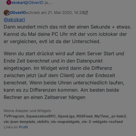
skokarl
@
OliverIO
ja,
S
180000 steht drin
OliverIO
schrieb am
21. Mai 2020, 14:28
zuletzt editiert von OliverIO
Offline
@
skokarl
Dann wundert mich das mit der einen Sekunde + etwas.
Kannst du Mal deine PC Uhr mit der vom iobtoker der
er vergleichen, evtl ist da der Unterschied.
Wenn du start drückst wird auf dem Server Start und
Ende Zeit berechnet und in den Datenpunkt
eingetragen. Im Widget wird dann die Differenz
zwischen jetzt (auf dem Client) und der Endezeit
berechnet. Wenn beide Uhren unterschiedlich laufen,
kann es zu Differenzen kommen. Am besten beide
Rechner an einen Zeitserver hängen
Meine Adapter und Widgets
TVProgram
,
SqueezeboxRPC
,
OpenLiga
,
RSSFeed
,
MyTime
,,
pi-hole2
,
vis-json-template
,
skiinfo
,
vis-mapwidgets
,
vis-2-widgets-rssfeed
Links im
Profil