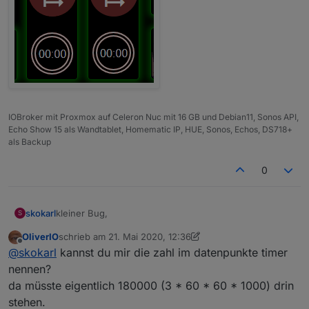
IOBroker mit Proxmox auf Celeron Nuc mit 16 GB und Debian11, Sonos API,
Echo Show 15 als Wandtablet, Homematic IP, HUE, Sonos, Echos, DS718+
als Backup
0
kleiner Bug,
skokarl
S
OliverIO
schrieb am
21. Mai 2020, 12:36
Beim Start wird eine Sek aufaddiert, und vermutlich
zuletzt editiert von OliverIO
Offline
@
skokarl
kannst du mir die zahl im datenpunkte timer
deshalb ist auch ein Start mit 0 möglich.
nennen?
da müsste eigentlich 180000 (3 * 60 * 60 * 1000) drin
stehen.