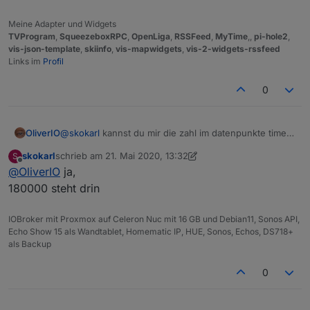
Meine Adapter und Widgets
TVProgram
,
SqueezeboxRPC
,
OpenLiga
,
RSSFeed
,
MyTime
,,
pi-hole2
,
vis-json-template
,
skiinfo
,
vis-mapwidgets
,
vis-2-widgets-rssfeed
Links im
Profil
0
OliverIO
@
skokarl
kannst du mir die zahl im datenpunkte timer
nennen?
skokarl
schrieb am
21. Mai 2020, 13:32
S
da müsste eigentlich 180000 (3 * 60 * 60 * 1000) drin
zuletzt editiert von skokarl
Offline
@
OliverIO
ja,
stehen.
180000 steht drin
IOBroker mit Proxmox auf Celeron Nuc mit 16 GB und Debian11, Sonos API,
Echo Show 15 als Wandtablet, Homematic IP, HUE, Sonos, Echos, DS718+
als Backup
0