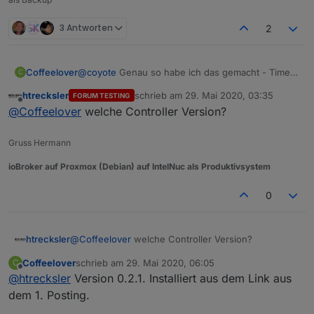
3 Antworten
2
Coffeelover
@
coyote
Genau so habe ich das gemacht - Timer
C
mit und ohne 0 eingetragen. Ergebnis
htrecksler
schrieb am
29. Mai 2020, 03:35
FORUM TESTING
unverändert. Mal den Host neu starten.
zuletzt editiert von
Offline
@
Coffeelover
welche Controller Version?
Gruss Hermann
ioBroker auf Proxmox (Debian) auf IntelNuc als Produktivsystem
0
htrecksler
@
Coffeelover
welche Controller Version?
Coffeelover
schrieb am
29. Mai 2020, 06:05
C
zuletzt editiert von
Offline
@
htrecksler
Version 0.2.1. Installiert aus dem Link aus
dem 1. Posting.