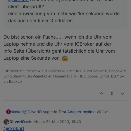
client überprüft?
eine abweichung von mehr wie 1er sekunde würde
das auch bei timer 0 erklären
Du bist schon ein Fuchs..... wenn ich die Uhr vom
Laptop nehme und die Uhr vom IOBroker auf der
Info Seite (Übersicht) geht tatsächlich die Uhr vom
Laptop eine Sekunde vor.
IOBroker mit Proxmox auf Celeron Nuc mit 16 GB und Debian11, Sonos API,
Echo Show 15 als Wandtablet, Homematic IP, HUE, Sonos, Echos, DS718+
als Backup
0
@
OliverIO
sagte in
Test Adapter mytime v0.1.x
:
skokarl
S
OliverIO
schrieb am
21. Mai 2020, 16:43
zuletzt editiert von
Offline
@
skokarl
hast du die systemuhr von server und
@
skokarl