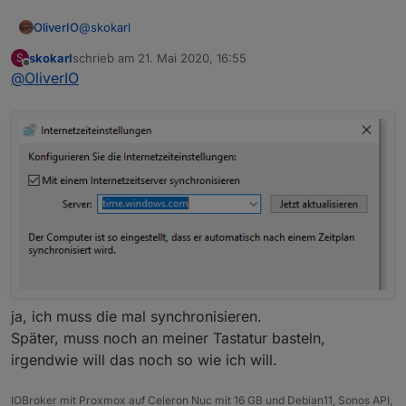
@
skokarl
OliverIO
skokarl
schrieb am
21. Mai 2020, 16:55
S
für zeitservices kann man hier nachschauen.
zuletzt editiert von
Offline
@
OliverIO
https://wiki.ubuntuusers.de/ntpd/
es ist ratsam auch in windows den gleichen Zeitserver
einzustellen, da
der windowszeitserver manchmal nicht erreichbar ist.
ja, ich muss die mal synchronisieren.
Später, muss noch an meiner Tastatur basteln,
irgendwie will das noch so wie ich will.
IOBroker mit Proxmox auf Celeron Nuc mit 16 GB und Debian11, Sonos API,