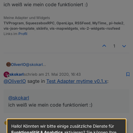
client überprüft?
ich weiß wie mein code funktioniert :)
Du bist schon ein Fuchs..... wenn ich die Uhr vom
eine abweichung von mehr wie 1er sekunde
Laptop nehme und die Uhr vom IOBroker auf der
würde das auch bei timer 0 erklären
Meine Adapter und Widgets
Info Seite (Übersicht) geht tatsächlich die Uhr vom
TVProgram
,
SqueezeboxRPC
,
OpenLiga
,
RSSFeed
,
MyTime
,,
pi-hole2
,
Laptop eine Sekunde vor.
vis-json-template
,
skiinfo
,
vis-mapwidgets
,
vis-2-widgets-rssfeed
Links im
Profil
1
OliverIO
@
skokarl
ich weiß wie mein code funktioniert :)
skokarl
schrieb am
21. Mai 2020, 16:43
S
zuletzt editiert von
Offline
@
OliverIO
sagte in
Test Adapter mytime v0.1.x
:
@
skokarl
ich weiß wie mein code funktioniert :)
Hallo! Könnten wir bitte einige zusätzliche Dienste für
Funktionalität & Analytics
aktivieren? Sie können Ihre