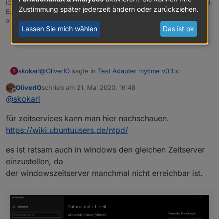
IOBroker mit Proxmox auf Celeron Nuc mit 16 GB und Debian11, Sonos API,
Zustimmung später jederzeit ändern oder zurückziehen.
Echo Show 15 als Wandtablet, Homematic IP, HUE, Sonos, Echos, DS718+
als Backup
Lassen Sie mich wählen
Das ist ok
0
@
OliverIO
sagte in
Test Adapter mytime v0.1.x
:
skokarl
S
OliverIO
schrieb am
21. Mai 2020, 16:48
zuletzt editiert von
Offline
@
skokarl
@
skokarl
ich weiß wie mein code funktioniert :)
für zeitservices kann man hier nachschauen.
https://wiki.ubuntuusers.de/ntpd/
es ist ratsam auch in windows den gleichen Zeitserver
einzustellen, da
der windowszeitserver manchmal nicht erreichbar ist.