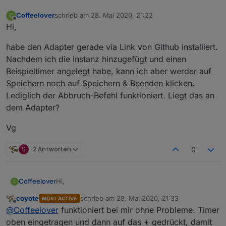
Coffeelover
schrieb am
28. Mai 2020, 21:22
C
zuletzt editiert von
Offline
Hi,
habe den Adapter gerade via Link von Github installiert.
Nachdem ich die Instanz hinzugefügt und einen
Beispieltimer angelegt habe, kann ich aber werder auf
Speichern noch auf Speichern & Beenden klicken.
Lediglich der Abbruch-Befehl funktioniert. Liegt das an
dem Adapter?
Vg
S
2 Antworten
0
Hi,
Coffeelover
C
coyote
schrieb am
28. Mai 2020, 21:33
MOST ACTIVE
habe den Adapter gerade via Link von Github
zuletzt editiert von
Offline
@
Coffeelover
funktioniert bei mir ohne Probleme. Timer
installiert. Nachdem ich die Instanz hinzugefügt
und einen Beispieltimer angelegt habe, kann ich
Vg
oben eingetragen und dann auf das + gedrückt, damit