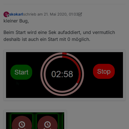
skokarl
schrieb am
21. Mai 2020, 01:03
S
zuletzt editiert von skokarl
Offline
kleiner Bug,
Beim Start wird eine Sek aufaddiert, und vermutlich
deshalb ist auch ein Start mit 0 möglich.