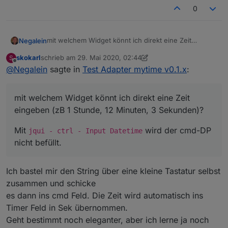
0
mit welchem Widget könnt ich direkt eine Zeit
Negalein
eingeben (zB 1 Stunde, 12 Minuten, 3 Sekunden)?
skokarl
schrieb am
29. Mai 2020, 02:44
S
Mit
jqui - ctrl - Input Datetime
wird der
zuletzt editiert von skokarl
Offline
@
Negalein
sagte in
Test Adapter mytime v0.1.x
:
cmd-DP nicht befüllt.
mit welchem Widget könnt ich direkt eine Zeit
eingeben (zB 1 Stunde, 12 Minuten, 3 Sekunden)?
Mit
wird der cmd-DP
jqui - ctrl - Input Datetime
nicht befüllt.
Ich bastel mir den String über eine kleine Tastatur selbst
zusammen und schicke
es dann ins cmd Feld. Die Zeit wird automatisch ins
Timer Feld in Sek übernommen.
Geht bestimmt noch eleganter, aber ich lerne ja noch