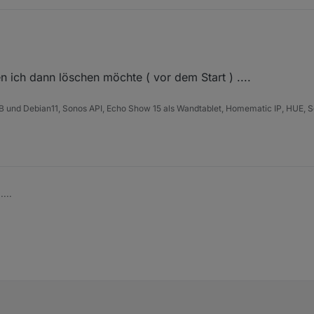
 ich dann löschen möchte ( vor dem Start ) ....
B und Debian11, Sonos API, Echo Show 15 als Wandtablet, Homematic IP, HUE, S
...
be den ich dann löschen möchte ( vor dem Start ) ....