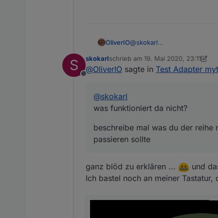
@
skokarl
OliverIO
was funktioniert da nicht?
skokarl
schrieb am
19. Mai 2020, 23:11
S
beschreibe mal was du der r
zuletzt editiert von skokarl
@
OliverIO
sagte in
Test Adapter myt
Offline
@
skokarl
was funktioniert da nicht?
beschreibe mal was du der reihe 
passieren sollte
ganz blöd zu erklären ...
und das
Ich bastel noch an meiner Tastatur, d