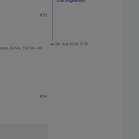
558 ungelesen
#33
28. Juli 2026, 17:31
onos, Echos, DS718+ als
#34