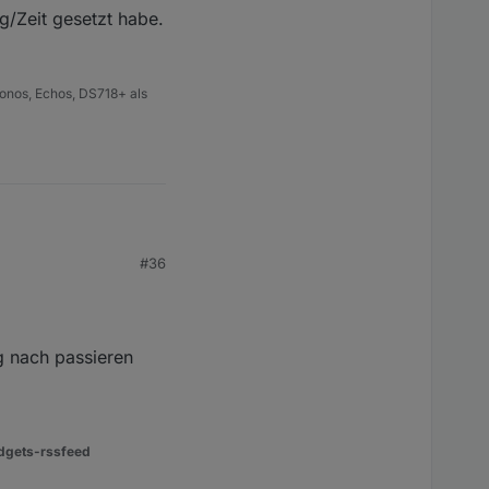
g/Zeit gesetzt habe.
onos, Echos, DS718+ als
#36
setzt habe. Von
g nach passieren
dgets-rssfeed