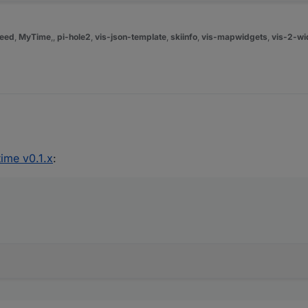
eed
,
MyTime
,,
pi-hole2
,
vis-json-template
,
skiinfo
,
vis-mapwidgets
,
vis-2-wi
ime v0.1.x
: