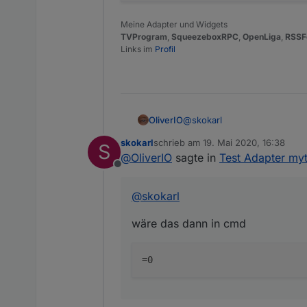
Meine Adapter und Widgets
TVProgram
,
SqueezeboxRPC
,
OpenLiga
,
RSSF
Links im
Profil
@
skokarl
OliverIO
skokarl
schrieb am
19. Mai 2020, 16:38
S
wäre das dann in cmd
zuletzt editiert von
@
OliverIO
sagte in
Test Adapter myt
Offline
@
skokarl
wäre das dann in cmd