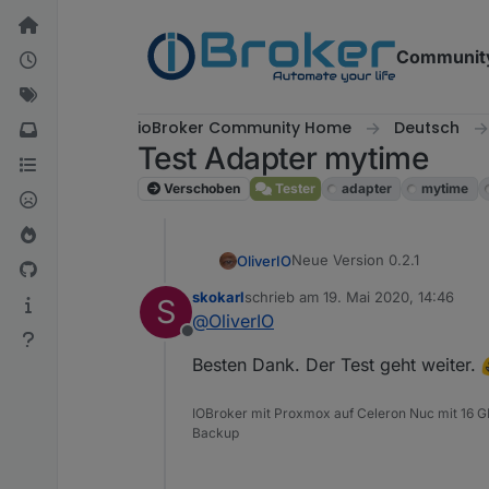
Weiter zum Inhalt
Communit
ioBroker Community Home
Deutsch
Test Adapter mytime
Verschoben
Tester
adapter
mytime
Neue Version 0.2.1
OliverIO
skokarl
schrieb am
19. Mai 2020, 14:46
S
der anzeige´fehler im c
zuletzt editiert von
@
OliverIO
ein Problem mit dem de
Offline
icons für die beiden w
Besten Dank. Der Test geht weiter.
die Berechnung der Krei
die javascript interval
konfigurationswerten ve
IOBroker mit Proxmox auf Celeron Nuc mit 16 G
Backup