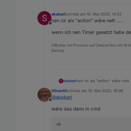
skokarl
schrieb am
19. Mai 2020, 14:52
S
zuletzt editiert von
nen clr als "action" wäre nett .....
Offline
wenn ich nen Timer gesetzt habe den
IOBroker mit Proxmox auf Celeron Nuc mit 16 G
Backup
nen clr als "action" wäre nett ..
skokarl
S
OliverIO
schrieb am
19. Mai 2020, 16:06
wenn ich nen Timer gesetzt ha
zuletzt editiert von
@
skokarl
Offline
wäre das dann in cmd