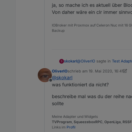
ja, so mache ich es aktuell über Blo
Von daher wäre ein clr immer sinnvo
IOBroker mit Proxmox auf Celeron Nuc mit 16 G
Backup
@
OliverIO
sagte in
Test Adapt
skokarl
S
OliverIO
schrieb am
19. Mai 2020, 16:41
zuletzt editiert von OliverIO
@
skokarl
@
skokarl
Offline
was funktioniert da nicht?
ja, so mache ich es aktuell übe
wäre das dann in cmd
daher wäre ein clr immer sinnv
beschreibe mal was du der reihe na
sollte
Meine Adapter und Widgets
TVProgram
,
SqueezeboxRPC
,
OpenLiga
,
RSSF
Links im
Profil