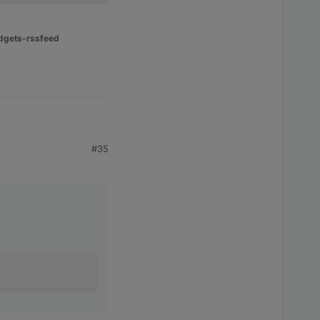
dgets-rssfeed
#35