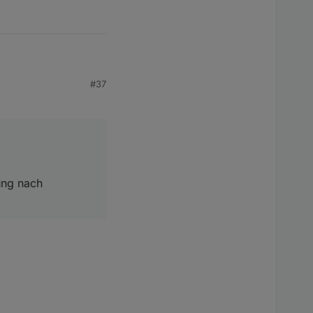
#37
 passieren sollte
ung nach