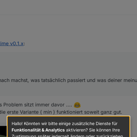
eihe nach machst, was tatsächlich passiert und was deiner meinung nach
ime v0.1.x
:
nach machst, was tatsächlich passiert und was deiner mein
 Problem sitzt immer davor ....
ie erste Variante ( min ) funktioniert soweit ganz gut.
Hallo! Könnten wir bitte einige zusätzliche Dienste für
Funktionalität & Analytics
aktivieren? Sie können Ihre
Zustimmung später jederzeit ändern oder zurückziehen.