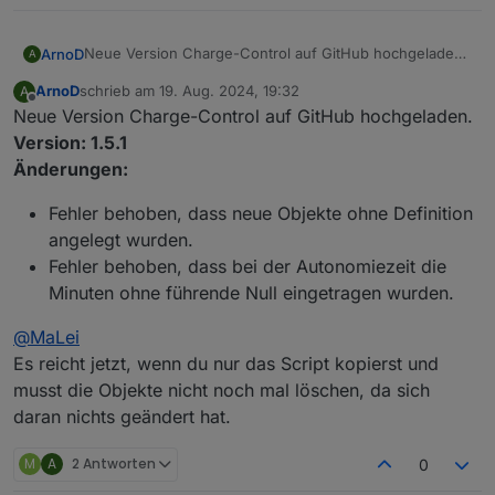
Neue Version Charge-Control auf GitHub hochgeladen.
ArnoD
A
Version: 1.5.0
ArnoD
schrieb am
19. Aug. 2024, 19:32
A
Änderungen:
Es wird überprüft, ob bei den Instanzeinstellungen
zuletzt editiert von
Offline
Neue Version Charge-Control auf GitHub hochgeladen.
des e3dc-rscp Adapter __SET_POWER
Wiederholintervall auf 0 eingestellt ist.
Version: 1.5.1
Fehler behoben, dass bei Leerlauf Script
Änderungen:
ChargeControl SET_POWER_MODE nicht auf 0
gesetzt wurde.
Fehler behoben, dass neue Objekte ohne Definition
Fehler im DebugLog behoben, wo zweimal die
angelegt wurden.
gleichen Werte sID_PvLeistung_ADD_W addiert
Fehler behoben, dass bei der Autonomiezeit die
wurden. (Danke an
@
psrelax
für den Hinweis)
Kleinere Optimierungen und Fehler behoben für
Minuten ohne führende Null eingetragen wurden.
das Script my-pv Heizstab
Schnittstelle für das Skript Tibber integriert
@
MaLei
Berechnung des durchschnittlichen
Es reicht jetzt, wenn du nur das Script kopierst und
Hausverbrauchs neu erstellt. Es wird jetzt der
musst die Objekte nicht noch mal löschen, da sich
Durchschnitt für jeden Tag, getrennt in Verbrauch
Tag und Nacht berechnet.
daran nichts geändert hat.
Die Anzeige Autonomiezeit in VIS wurde dadurch
auch angepasst. Es wird jetzt die Reichweite der
M
A
2 Antworten
0
Batterie mit dem neuen Durchschnittsverbrauch
berechnet und mit dem aktuellen Verbrauch bei