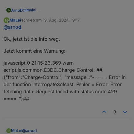
@
malei
ArnoD
A
Hast du bei den Usereinstellungen im Skript, den Pfad
MaLei
schrieb am
19. Aug. 2024, 19:17
M
von der Leistung Wärmepumpe gelöscht?
zuletzt editiert von
Offline
@
arnod
Müsste bei dir so aussehen:
Ok, jetzt ist die Info weg.
Jetzt kommt eine Warnung:
javascript.0 21:15:23.369 warn
script.js.common.E3DC.Charge_Control: ##
{"from":"Charge-Control", "message":"-==== Error in
der function InterrogateSolcast. Fehler = Error: Error
fetching data: Request failed with status code 429
====-"}##
0
@
arnod
MaLei
M