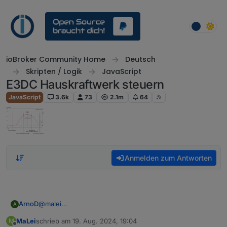
Weiter zum Inhalt
ioBroker Community Home
Deutsch
Skripten / Logik
JavaScript
E3DC Hauskraftwerk steuern
JavaScript
3.6k
73
2.1m
64
Anmelden zum Antworten
ArnoD
@
malei
A
Das sagt eigentlich aus das eine ID nicht gefunden
MaLei
schrieb am
19. Aug. 2024, 19:04
M
werden kann und er diese dann nicht einlesen kann.
zuletzt editiert von