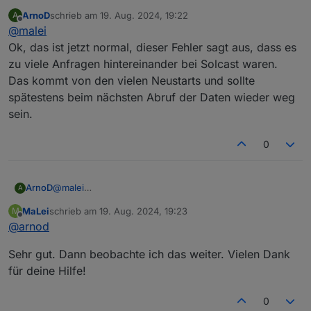
ArnoD
schrieb am
19. Aug. 2024, 19:22
A
Ok, jetzt ist die Info weg.
zuletzt editiert von
Offline
@
malei
Jetzt kommt eine Warnung:
Ok, das ist jetzt normal, dieser Fehler sagt aus, dass es
zu viele Anfragen hintereinander bei Solcast waren.
javascript.0 21:15:23.369 warn
Das kommt von den vielen Neustarts und sollte
script.js.common.E3DC.Charge_Control: ##
spätestens beim nächsten Abruf der Daten wieder weg
{"from":"Charge-Control", "message":"-==== Error in
der function InterrogateSolcast. Fehler = Error: Error
sein.
fetching data: Request failed with status code 429
====-"}##
0
ArnoD
@
malei
A
Ok, das ist jetzt normal, dieser Fehler sagt aus, dass es
MaLei
schrieb am
19. Aug. 2024, 19:23
M
zu viele Anfragen hintereinander bei Solcast waren.
zuletzt editiert von
Offline
@
arnod
Das kommt von den vielen Neustarts und sollte
spätestens beim nächsten Abruf der Daten wieder weg
Sehr gut. Dann beobachte ich das weiter. Vielen Dank
sein.
für deine Hilfe!
0