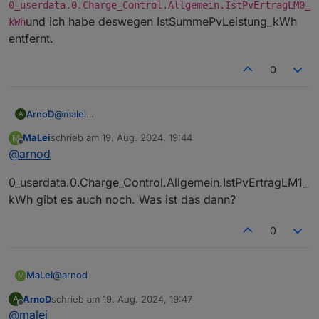
0_userdata.0.Charge_Control.Allgemein.IstPvErtragLM0_
ung_kWh
unter der neuen Objekt ID
und ich habe deswegen IstSummePvLeistung_kWh
kWh
nicht mehr gibt?
0_userdata.0.Charge_Control.History.Pro
entfernt.
gnoseSolcast_kWh
gespeichert.
0
ArnoD
@
malei
A
Nein, war das gleiche wie
MaLei
schrieb am
19. Aug. 2024, 19:44
M
0_userdata.0.Charge_Control.Allgemein.IstPv
zuletzt editiert von
Offline
@
arnod
ErtragLM0_kWh
und ich habe deswegen
IstSummePvLeistung_kWh entfernt.
0_userdata.0.Charge_Control.Allgemein.IstPvErtragLM1_
kWh gibt es auch noch. Was ist das dann?
0
@
arnod
MaLei
M
ArnoD
schrieb am
19. Aug. 2024, 19:47
A
0_userdata.0.Charge_Control.Allgemein.IstPvErtragLM1_k
zuletzt editiert von
Offline
@
malei
Wh gibt es auch noch. Was ist das dann?