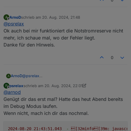
ArnoD
schrieb am
20. Aug. 2024, 21:48
A
zuletzt editiert von
Offline
@
psrelax
Ok auch bei mir funktioniert die Notstromreserve nicht
mehr, ich schaue mal, wo der Fehler liegt.
Danke für den Hinweis.
0
ArnoD
@
psrelax
A
Ok auch bei mir funktioniert die Notstromreserve nicht
psrelax
schrieb am
20. Aug. 2024, 22:01
P
mehr, ich schaue mal, wo der Fehler liegt.
zuletzt editiert von psrelax
Offline
@
arnod
Danke für den Hinweis.
Genügt dir das erst mal? Hatte das heut Abend bereits
im Debug Modus laufen.
Wenn nicht, mach ich dir das nochmal.
2024-08-20 21:43:51.043
-
[32minfo[39m:
javascri