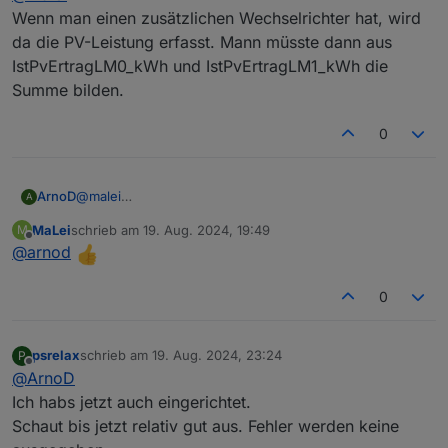
Wenn man einen zusätzlichen Wechselrichter hat, wird
da die PV-Leistung erfasst. Mann müsste dann aus
IstPvErtragLM0_kWh und IstPvErtragLM1_kWh die
Summe bilden.
0
ArnoD
@
malei
A
Wenn man einen zusätzlichen Wechselrichter hat, wird
MaLei
schrieb am
19. Aug. 2024, 19:49
M
da die PV-Leistung erfasst. Mann müsste dann aus
zuletzt editiert von
Offline
@
arnod
IstPvErtragLM0_kWh und IstPvErtragLM1_kWh die
Summe bilden.
0
psrelax
schrieb am
19. Aug. 2024, 23:24
P
zuletzt editiert von
Offline
@
ArnoD
Ich habs jetzt auch eingerichtet.
Schaut bis jetzt relativ gut aus. Fehler werden keine