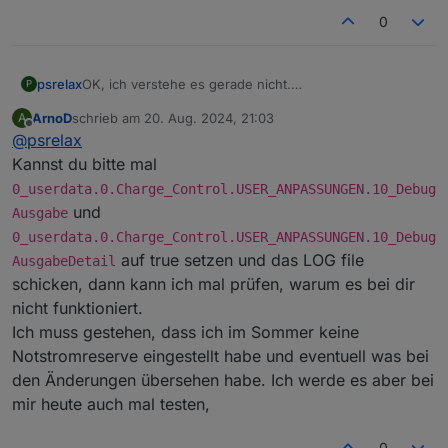
0
OK, ich verstehe es gerade nicht.
psrelax
P
Da jetzt am Abend der Akku wieder auf 0 war und
ArnoD
schrieb am
20. Aug. 2024, 21:03
A
somit der eingestellte Notstrom nicht gegriffen hat,
Unter "Allgemein -> Notstrom_akt" ist 5% berechnet,
zuletzt editiert von
Offline
@
psrelax
habe ich mein bisheriges Script (1.4.1) wieder unter
somit sollte das doch eingehalten werden.
einer neuen ID gestartet. Hier hat dann die
Kannst du bitte mal
Notstromreserve erneut nicht gegriffen.
0_userdata.0.Charge_Control.USER_ANPASSUNGEN.10_Debug
Somit gehe ich davon aus, dass es nicht am neuen
und
Ausgabe
Script liegt.
0_userdata.0.Charge_Control.USER_ANPASSUNGEN.10_Debug
auf true setzen und das LOG file
AusgabeDetail
schicken, dann kann ich mal prüfen, warum es bei dir
nicht funktioniert.
Ich muss gestehen, dass ich im Sommer keine
Notstromreserve eingestellt habe und eventuell was bei
den Änderungen übersehen habe. Ich werde es aber bei
mir heute auch mal testen,
0