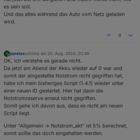
es sein soll.
Und das alles während das Auto vom Netz geladen
wird.
0
psrelax
schrieb am
20. Aug. 2024, 20:49
P
zuletzt editiert von
Offline
OK, ich verstehe es gerade nicht.
Da jetzt am Abend der Akku wieder auf 0 war und
somit der eingestellte Notstrom nicht gegriffen hat,
habe ich mein bisheriges Script (1.4.1) wieder unter
einer neuen ID gestartet. Hier hat dann die
Notstromreserve erneut nicht gegriffen.
Somit gehe ich davon aus, dass es nicht am neuen
Script liegt.
Unter "Allgemein -> Notstrom_akt" ist 5% berechnet,
somit sollte das doch eingehalten werden.