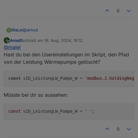
0
@
arnod
MaLei
M
ArnoD
schrieb am
19. Aug. 2024, 19:12
A
Hat nichts geändert
zuletzt editiert von
Offline
@
malei
Hast du bei den Usereinstellungen im Skript, den Pfad
von der Leistung Wärmepumpe gelöscht?
const
 sID_LeistungLW_Pumpe_W = 
'modbus.2.holdingRegi
Müsste bei dir so aussehen:
const
 sID_LeistungLW_Pumpe_W = 
' '
0