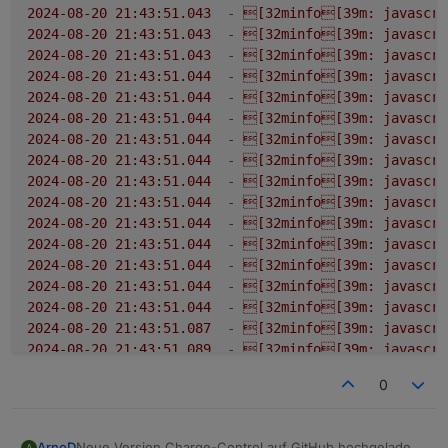
2024-08-20 21:43:51.043
-
[32minfo[39m:
javascri
2024-08-20 21:43:51.043
-
[32minfo[39m:
javascri
2024-08-20 21:43:51.043
-
[32minfo[39m:
javascri
2024-08-20 21:43:51.044
-
[32minfo[39m:
javascri
2024-08-20 21:43:51.044
-
[32minfo[39m:
javascri
2024-08-20 21:43:51.044
-
[32minfo[39m:
javascri
2024-08-20 21:43:51.044
-
[32minfo[39m:
javascri
2024-08-20 21:43:51.044
-
[32minfo[39m:
javascri
2024-08-20 21:43:51.044
-
[32minfo[39m:
javascri
2024-08-20 21:43:51.044
-
[32minfo[39m:
javascri
2024-08-20 21:43:51.044
-
[32minfo[39m:
javascri
2024-08-20 21:43:51.044
-
[32minfo[39m:
javascri
2024-08-20 21:43:51.044
-
[32minfo[39m:
javascri
2024-08-20 21:43:51.044
-
[32minfo[39m:
javascri
2024-08-20 21:43:51.044
-
[32minfo[39m:
javascri
2024-08-20 21:43:51.087
-
[32minfo[39m:
javascri
2024-08-20 21:43:51.089
-
[32minfo[39m:
javascri
2024-08-20 21:43:51.090
-
[32minfo[39m:
javascri
0
2024-08-20 21:43:51.091
-
[32minfo[39m:
javascri
2024-08-20 21:43:51.092
-
[32minfo[39m:
javascri
2024-08-20 21:43:51.093
-
[32minfo[39m:
javascri
Neue Version Charge-Control auf GitHub hochgeladen.
ArnoD
A