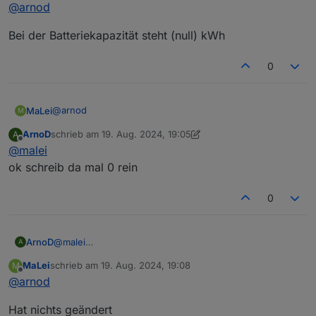
Offline
@
arnod
Ich kann diesen Fehler nicht reproduzieren.
Kannst du mal prüfen, ob bei allen Objekten, die vom
Bei der Batteriekapazität steht (null) kWh
Skript angelegt wurden, nirgends "null" eingetragen ist.
0
@
arnod
MaLei
M
ArnoD
schrieb am
19. Aug. 2024, 19:05
A
Bei der Batteriekapazität steht (null) kWh
zuletzt editiert von ArnoD
Offline
@
malei
ok schreib da mal 0 rein
0
ArnoD
@
malei
A
ok schreib da mal 0 rein
MaLei
schrieb am
19. Aug. 2024, 19:08
M
zuletzt editiert von
Offline
@
arnod
Hat nichts geändert