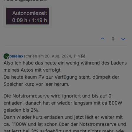
0
psrelax
schrieb am
20. Aug. 2024, 11:41
P
zuletzt editiert von psrelax
Offline
Also ich habe das heute ein wenig während des Ladens
meines Autos mit verfolgt.
Da heute kaum PV zur Verfügung steht, dümpelt der
Speicher kurz vor leer herum.
Die Notstromreserve wird ignoriert und bis auf 0
entladen. danach hat er wieder langsam mit ca 800W
geladen bis 2%.
Dann wieder kurz entladen und jetzt lädt er weiter mit
ca. 1100W und ist schon über der Notstromreserve und
hat jetzt bei 3% aufgehört und macht nichts mehr, wie